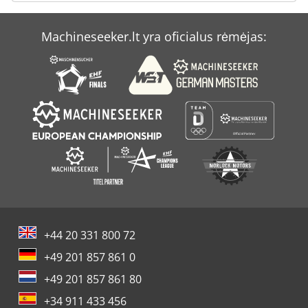
Machineseeker.lt yra oficialus rėmėjas:
+44 20 331 800 72
+49 201 857 861 0
+49 201 857 861 80
+34 911 433 456