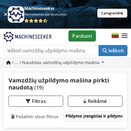
Machineseeker
Į programėlę
Nemokamai parduotuvėje
Parduoti
Ieškoti
/ ... / Naudotas vamzdžių užpildymo mašina
Vamzdžių užpildymo mašina pirkti
naudotą
(19)
Filtras
Reikšmė
Pildymo įrenginiai ir pildymo te
Pašalinti visus filtrus