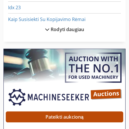
Idx 23
Kaip Susisiekti Su Kopijavimo Rėmai
Rodyti daugiau
Kaip Susisiekti Su Mašina
Kaip Susisiekti Su Ratukais
Kaip Susisiekti Su Šlifavimo Staklės
Laikiklis Su Velenu
Lm Vadovas
Mokyti Ir Vadovauti Varžtas
Nė Vienas
Stavostroj Vp 200
Pateikti aukcioną
Tekinimo Su Skaitmeniniu Ekranu