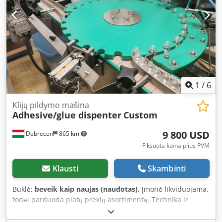
1
/
6
Klijų pildymo mašina
Adhesive/glue dispenter
Custom
9 800 USD
Debrecen
865 km
Fiksuota kaina plius PVM
Klausti
Skambinti
Būklė:
beveik kaip naujas (naudotas)
, Įmonė likviduojama,
todėl parduoda platų prekių asortimentą. Technika ir
įvairūs daiktai! Peržiūrėkite ir kitus mano skelbimus! .
Dedpfx Ajy Ahixokpekr Parduodamas pagal užsakymą