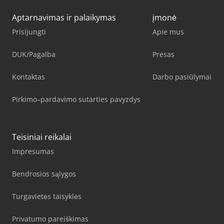
Aptarnavimas ir palaikymas
įmonė
Prisijungti
Apie mus
DUK/Pagalba
Presas
Kontaktas
Darbo pasiūlymai
Pirkimo–pardavimo sutarties pavyzdys
Teisiniai reikalai
Impresumas
Bendrosios sąlygos
Turgavietės taisyklės
Privatumo pareiškimas