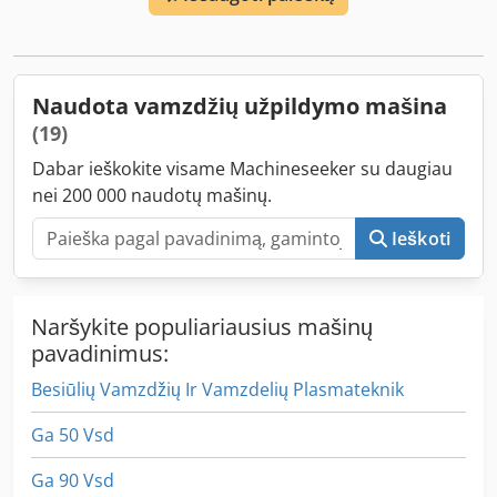
metalinių arba kompozitinių vamzdelių užpildymui pastos
tipo medžiagomis ir jų sandarinimui. Jame naudojama
SS304 stūmoklinė pompa su servo varikliu, atitinkanti GMP
reikalavimus, užtikrinanti itin tikslų užpildymą. PLC
Naudota vamzdžių užpildymo mašina
programuojamas valdymas ir fotoelektrinė identifikavimo
(19)
sistema leidžia tiksliai ir patikimai pozicionuoti prekės
ženklą; dažnio keitiklio reguliavimo, sudėtinio atidarymo
Dabar ieškokite visame Machineseeker su daugiau
mechanizmo bei naujausio tarptautinio užlenkimo ir
nei 200 000 naudotų mašinų.
sandarinimo sprendimų dėka užtikrinamas preciziškas
indekso padėties fiksavimas. Plačiai naudojama
Ieškoti
kosmetikos, chemijos, klijų ir maisto pramonėje. Dodjxum
Alspfx Akpekr
Naršykite populiariausius mašinų
pavadinimus:
Besiūlių Vamzdžių Ir Vamzdelių Plasmateknik
Ga 50 Vsd
Ga 90 Vsd