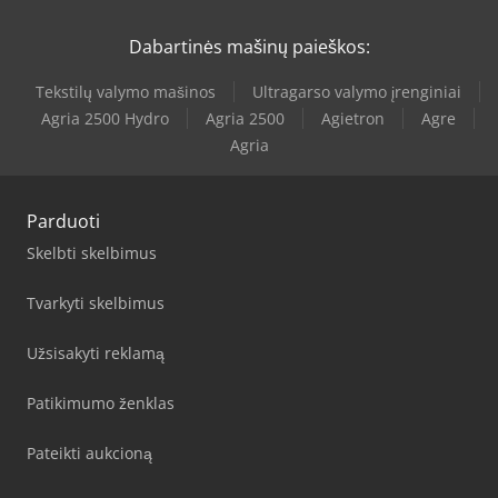
Dabartinės mašinų paieškos:
Tekstilų valymo mašinos
Ultragarso valymo įrenginiai
Agria 2500 Hydro
Agria 2500
Agietron
Agre
Agria
Parduoti
Skelbti skelbimus
Tvarkyti skelbimus
Užsisakyti reklamą
Patikimumo ženklas
Pateikti aukcioną