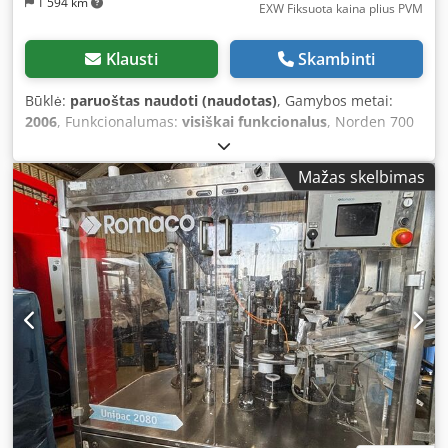
1 594 km
EXW Fiksuota kaina plius PVM
Klausti
Skambinti
Būklė:
paruoštas naudoti (naudotas)
, Gamybos metai:
2006
, Funkcionalumas:
visiškai funkcionalus
, Norden 700
Plastiktubenfüllmaschine Leistung bis zu 70 Tuben pro
Minute, entwickelt und gefertigt für höchste
Mažas skelbimas
Verpackungsqualität bei maximaler Betriebseffizienz.
Kunststoff- und Laminattuben können mit dem
patentierten Heißluft-Siegelverfahren von Norden
verschlossen werden. Baujahr: 2006 Modell: 700 Wichtige
Informationen: Dkodpfjv Hxu Usx Akpor –
Produktionsleistung: 70 Tuben/Minute – Füllvolumen: 1–
300 ml – Tubenlänge: 50–250 mm – Tubendurchmesser:
10–60 mm – Zuführsystem: Kassettenzuführung – Ausblas-
Füllnadel – Voll funktionsfähiger Zustand