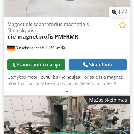
1
/
4
Magnetinis separatorius magnetinis
filtro skystis
die magnetprofis
PMFRMR
Dinkelscherben
1 189 km
Kainos informacija
Skambinti
Gamybos metai:
2018
, būklė:
naujas
, For sale is a magnet
filter that has only been used once. Sealed. Includes 9
magnet filter rods with cleaning function. Dodjdzp R Tjpfx
Akpjkr
Mažas skelbimas