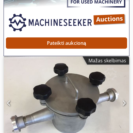
required for cosmetic and pharmaceutical production
laikas: apie 80 000 vamzdžių. Dokumentacija yra. Galima
(GMP-compliant). Hot Air Sealing: The version for heat-
apžiūrėti mašiną vietoje. Dkedpszpyymofx Akpor
sealable tubes uses reliable hot air technology, ensuring
an aesthetically pleasing and durable seal. Intuitive
Operation: The control panel allows quick parameter
changes and easy switching between stored recipes.
Machine Dimensions and Ergonomics The JTB-40 Fenix
Pateikti aukcioną
tube filling machine impresses with its compact, well-
designed construction, facilitating integration into existing
lines: Height: 1.9 m Length: 1.7 m Width: 1.3 m Inspection
Mažas skelbimas
and Contact The JTB-40 Fenix is available for immediate
viewing and test filling under production conditions at our
company site. Contact us to arrange an appointment!
Seller Contact Details: Jedliński Packaging sp. z o.o. ul.
Wodna 3, 05-090 Raszyn, Poland Location: Machine
available for inspection and testing at company facility.
Don’t miss this opportunity! Invest in a new standard of
packaging with the JTB-40 Fenix automatic tube filling
machine.