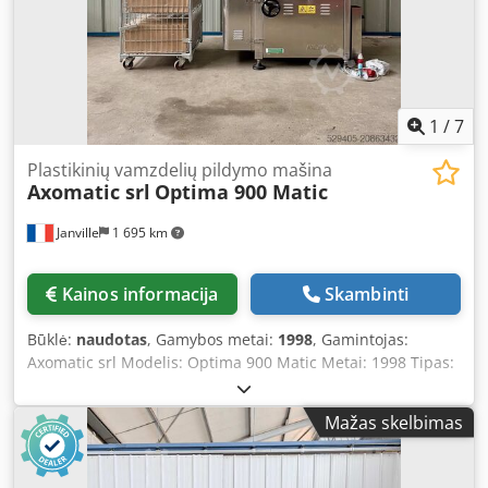
1
/
7
Plastikinių vamzdelių pildymo mašina
Axomatic srl
Optima 900 Matic
Janville
1 695 km
Kainos informacija
Skambinti
Būklė:
naudotas
, Gamybos metai:
1998
, Gamintojas:
Axomatic srl Modelis: Optima 900 Matic Metai: 1998 Tipas:
Plastikinė tūbų pildymo mašina Maksimali našumas: 70
vnt./min Dozavimo diapazonas: 2 ml - 300 ml Maksimalus
Mažas skelbimas
tūbos ilgis: 280 mm su dangteliu Tūbos skersmuo: 10 mm -
60 mm Dsdox R Arkopfx Akpskr Galia: 7 kW Srovė: 18 A