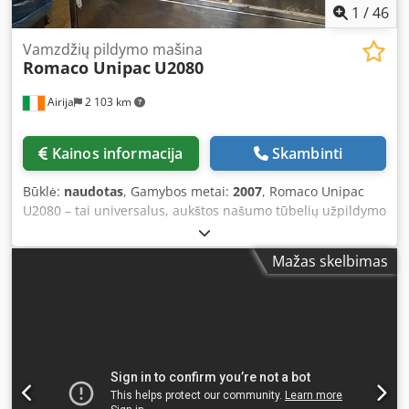
1
/
46
Vamzdžių pildymo mašina
Romaco Unipac
U2080
Airija
2 103 km
Kainos informacija
Skambinti
Būklė:
naudotas
, Gamybos metai:
2007
, Romaco Unipac
U2080 – tai universalus, aukštos našumo tūbelių užpildymo
ir sandarinimo įrenginys, skirtas farmaciniams, kosmetikos
ir cheminiams produktams. Dirba iki 80 tūbelių per minutę
Mažas skelbimas
mechaniniu greičiu, turi 9 darbo stotis ir gali užpildyti
tūbeles, kurių skersmuo nuo 10 iki 50 mm, o ilgis – nuo 60
iki 220 mm, užtikrinant lankstų ir tikslų užpildymą.
Pagrindinės savybės ir techninės charakteristikos:
Įrenginio tipas: automatinė tūbelių užpildymo ir
sandarinimo mašina. Našumas: iki 80 tūbelių per minutę
(mechaninis greitis). Darbo stotys: 9. Tūbelių matmenys:
Dedpfx Aoyvuhnskpokr Skersmuo: 10 – 50 mm. Ilgis: 60 –