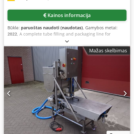
0.6 MPa. Please note that our new machine prices are
often below standard used machine prices. Feel free to
Kainos informacija
contact us and let us know your packaging requirements. -
We usually have 30–50 different new machines available
Būklė:
paruoštas naudoti (naudotas)
, Gamybos metai:
from stock for immediate delivery. For machines
2022
, A complete tube filling and packaging line for
manufactured to customer specifications, we offer very
ointments is available. 1) Tube feeder IWK TZK 200, year of
short lead times from approx. 3 weeks. - All machines are
manufacture: 1991. 2) Tube filling machine IWK TFS 30,
available with a full warranty. Dkjdpfov Nldzjx Akper
Mažas skelbimas
year of manufacture: 1991. 3) Cartoner IWK CPS-R, year of
manufacture: 1991. 4) Serialization unit Laetus MV-70-F-
130-TL, year of manufacture: 2019. 5) Checkweigher
Mettler & Toledo C3570, year of manufacture: 2019. 6)
Bundler Kiener ASK 450, year of manufacture: 1993. 7)
Case packer Skinetta PAL 145, year of manufacture: 1997.
8) Palletizer Skinetta PAL 1400, year of manufacture: 1997.
9) Horizontal laminar flow unit Marchhart LF-ZP-Horizontal,
year of manufacture: 2020. 10) Accumulation roller
conveyor RBS 140, year of manufacture: 1998. 11)
Ointment pump Netzsch BEF200/NM045BH, year of
manufacture: 2022. Documentation is available. An on-site
inspection is possible. Dsdpjuf T Nlefx Akpjkr