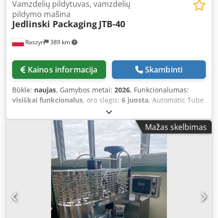
Vamzdelių pildytuvas, vamzdelių
pildymo mašina
Jedlinski Packaging
JTB-40
Raszyn
389 km
Kainos informacija
Skambinti
Būklė:
naujas
, Gamybos metai:
2026
, Funkcionalumas:
visiškai funkcionalus
, oro slėgis:
6 juosta
, Automatic Tube
Filling Machine JTB-40 Fenix – Up to 40 Tubes/Min | High
Precision Tube Filler, Tube Closing Machine, Tube Filling
Mažas skelbimas
Line, Cosmetic Filling, Pharmaceutical Filling Machine,
Servo Drive, Filling Equipment. Performance Data &
Technical Specifications Capacity Up to 40 tubes per
minute Dosing Range 5 ml to 270 ml (Maximum precision
by servo drives) Tube Diameter From 19 mm to 50 mm
Tube Height From 70 mm to 210 mm Tube Material Heat-
sealable (laminate/plastic) or aluminum tubes Dosing
System Servo drives (high repeatability) Control PLC +
Intuitive HMI Panel (with recipe storage function) Formats