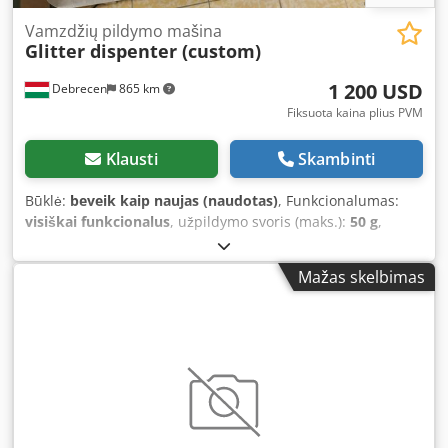
Vamzdžių pildymo mašina
Glitter dispenter (custom)
1 200 USD
Debrecen
865 km
Fiksuota kaina plius PVM
Klausti
Skambinti
Būklė:
beveik kaip naujas (naudotas)
, Funkcionalumas:
visiškai funkcionalus
, užpildymo svoris (maks.):
50 g
,
pildymo svoris (min.):
1 g
, bendras svoris:
50 kg
, Dėl
įmonės likvidavimo parduodama įvairi technika.
Mažas skelbimas
Peržiūrėkite ir kitus mano skelbimus! . Dksdoy Ahifepfx
Akper Parduodamas specialiai pagamintas blizgučių
miltelių dozatorius. Veikia puikiai. Turi kelias reguliavimo
galimybes.