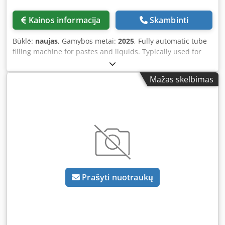
0.6MPa; machine dimensions: L1950xW760xH1850mm;
machine weight: 950kg. Dedpfx Asv Nldbokpjkr Please note
Kainos informacija
Skambinti
that our new machine prices are often below typical used
prices. Feel free to ask and let us know your packaging
Būklė:
naujas
, Gamybos metai:
2025
, Fully automatic tube
requirements. – We generally have 30-50 different new
filling machine for pastes and liquids. Typically used for
machines available immediately from stock. For custom-
cosmetics such as make-up, creams, general personal care
built machines, we also offer very short lead times starting
products like shower gel, shampoo, hair gel, toothpaste,
at approximately 3 weeks. – All machines come with a full
Mažas skelbimas
sunscreen, etc. Suitable for pre-made tubes (closed with a
warranty.
cap) made of aluminum. Features fully automatic feeding
and orientation of the tubes (rotating in the recess) using
print marks, as well as filling and sealing of the tubes.
Before filling, the tube is flushed with air to prevent
contamination. The "no tube—no fill" function is also
provided as standard. Water cooling system, batch/date
printer, and dosing unit comprising pneumatic piston
pump and storage tank with level sensor are included. PLC
Prašyti nuotraukų
controlled, operation via touchscreen. Optional at extra
cost: heated storage tank, agitator for the storage tank,
additional format sets (tube holders) for various tube
diameters, external tube feeding lift. – Specifications: max.
machine cycle rate (idle): 80 cycles/minute; filling range: 1–