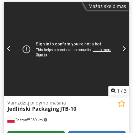
Mažas skelbimas
1
/
3
Vamzdžių pildymo mašina
Jedliński Packaging
JTB-10
Raszyn
389 km