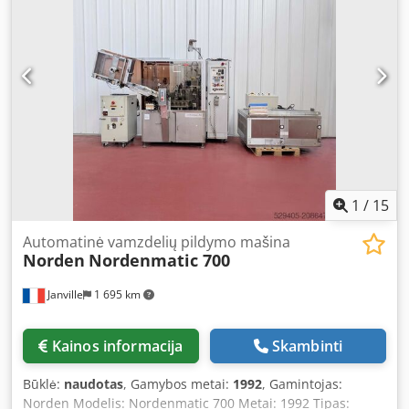
1
/
15
Automatinė vamzdelių pildymo mašina
Norden
Nordenmatic 700
Janville
1 695 km
Kainos informacija
Skambinti
Būklė:
naudotas
, Gamybos metai:
1992
, Gamintojas:
Norden Modelis: Nordenmatic 700 Metai: 1992 Tipas: