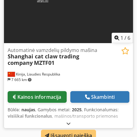
220 mm. Naudojimas: tinka skysčiams, kremams ir
geliams, skirtoms farmaciniam ir kosmetiniam pritaikymui,
teigia Machineseeker platformos Makinate ir MLTC-Europe
atstovai.
1
/
6
Automatinė vamzdelių pildymo mašina
Shanghai cat claw trading
company
MZTF01
Kinija, Liaudies Respublika
7 665 km
Kainos informacija
Skambinti
Būklė:
naujas
, Gamybos metai:
2025
, Funkcionalumas:
visiškai funkcionalus
, mašinos/transporto priemonės
numeris:
MZTF01
, Įranga:
CE žymėjimas
, Visiškai
automatinė vamzdelių užpildymo ir sandarinimo mašina
Išsaugoti paiešką
yra aukštos automatizacijos įrenginys, skirtas cilindrinių