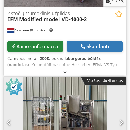
1
/
13
2 stočių stūmoklinis užpildas
EFM
Modified model VD-1000-2
Sevenum
1 254 km
Kainos informacija
Skambinti
Gamybos metai:
2008
, būklė:
labai geros būklės
(naudotas)
, Kolbenfüllmaschine Hersteller: EFM/LVS Typ:
2-Stationen-Kolbenfüllmaschine mit beheizbarem Trichter
und Rührwerk Leistung: max. 3.000 Stück/Stunde
Mažas skelbimas
Füllbereich: 200 ml - 1.000 ml (einfach manuell einstellbar)
Abmessungen: L x B x H = 1.700 x 1.100 x 1.900 mm
Dodoigytijpfx Akpekr Elektrik: 400 Volt - 50 Hz - 0,75 kW
(Rührwerk) Druckluft: mindestens 6 bar Ausstattung:
Pneumatisch angetriebene Füller / Logo-PLC / Mobil
Optional kann die Maschine mit einem Förderbandsystem
mit pneumatisch angetriebenem Sterngreifer zur
Positionierung geliefert werden.