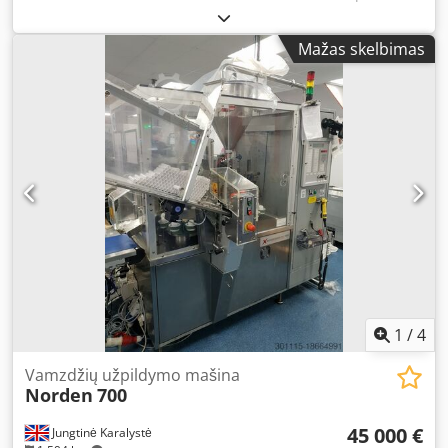
Automatinė tūbelių pildymo ir sandarinimo mašina Talpa:
maksimaliai 70 tūbelių Pildymo tūris: 1 - 300 ml Dozavimo
Mažas skelbimas
tikslumas: +/- 0,1-0,5% Tūbelių dydžių diapazonas: Ilgis: 50-
250 mm / Skersmuo: Ø 10-50 mm Tuščių tūbelių
padavimas: automatinis Valymo ir tūbelių orientavimo
įrenginys su žingsniniu varikliu Sandarinimo modulis: HA –
karštas oras Dedex R D Exjpfx Akpekr Kibirėlių skaičius: 22
vnt. Produkto tiektuvo bunkerinis talpykla + dozavimo
siurblys Vulcanic Vulcatherm aušinimo blokas (metai: 2004)
– 3,5 kW (10°C - 35°C) / Išėjimo temperatūra: maks. 25°C -
min. 3°C Laminari srovė Mašinos matmenys: 135 x 190 x
210 cm Svoris: 2 400 kg Atsarginės dalys parduodamos
kartu su įrenginiu. Galimybė pasirinkti iš dviejų formatų iš
daugelio turimų (papildomi formatai gali būti užsakomi
kaip pasirinkimas). Yra pilna dokumentacija Vaizdo įrašas
veikiant galimas
1
/
4
Vamzdžių užpildymo mašina
Norden
700
45 000 €
Jungtinė Karalystė