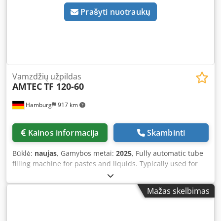
Prašyti nuotraukų
Vamzdžių užpildas
AMTEC
TF 120-60
Hamburg
917 km
Kainos informacija
Skambinti
Būklė:
naujas
, Gamybos metai:
2025
, Fully automatic tube
filling machine for pastes and liquids. Typically used for
cosmetics such as make-up, creams, general personal care
products including shower gel, hair shampoo, hair gel,
Mažas skelbimas
toothpaste, sunscreen, etc. Suitable for pre-made tubes
(with caps) made of aluminum. Fully automatic tube
feeding, orientation (rotation in the pocket) using