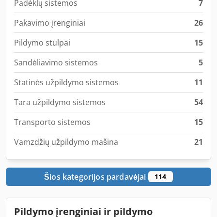
Padėklų sistemos
7
Pakavimo įrenginiai
26
Pildymo stulpai
15
Sandėliavimo sistemos
5
Statinės užpildymo sistemos
11
Tara užpildymo sistemos
54
Transporto sistemos
15
Vamzdžių užpildymo mašina
21
Šios kategorijos pardavėjai
114
Pildymo įrenginiai ir pildymo