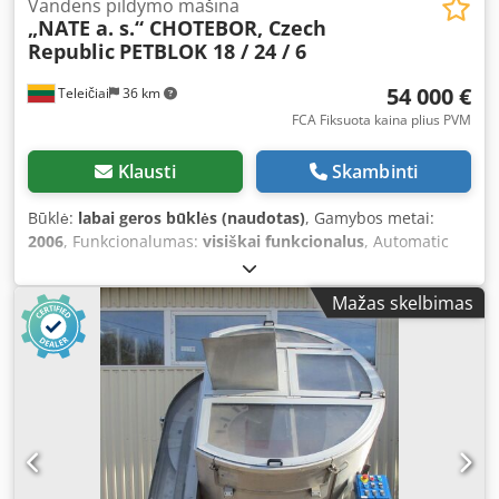
Vandens pildymo mašina
„NATE a. s.“ CHOTEBOR, Czech
Republic
PETBLOK 18 / 24 / 6
54 000 €
Teleičiai
36 km
FCA Fiksuota kaina plius PVM
Klausti
Skambinti
Būklė:
labai geros būklės (naudotas)
, Gamybos metai:
2006
, Funkcionalumas:
visiškai funkcionalus
, Automatic
product filling equipment for sale – PETBLOK 18 / 24 / 6
Manufacturer – „NATE a. s.“ CHOTEBOR, Czech Republic
Mažas skelbimas
Chjdsy Ru Dxspfx Al Nsa Year of manufacture – 2006;
Capacity – 2000 bph 2.0 L bottles; Application: Rinsing,
filling and capping PET plastic bottles of various volumes
(0.3 ÷ 2.0 L) for water, soft drinks or beer. The set includes:
- 18 rinsing positions; - 24 filling valves; - 6 capping heads.
The equipment is fully functional. The price includes both
air and mechanical conveyors.