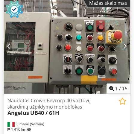
Mažas skelbimas
Pralaidumas: 1,3–12000 ml/min Ekrano režimas: LCD
(pasirenkama anglų ir kinų kalba) Valdymo metodas:
lietimui jautrus ekranas + klaviatūra Apsaugos lygis: IP31
Matmenys: 305*232*285 (mm) Siurblio galvutė: YZ35-13
Csdpey S Sfcofx Al Noha Modelis: SG600FC Greicio
diapazonas: 0,1–600 aps./min Įtampa: AC220V arba AC110V
1
/
15
Naudotas Crown Bevcorp 40 vožtuvų
skardinių užpildymo monoblokas
Angelus
UB40 / 61H
Fumane (Verona)
1 410 km