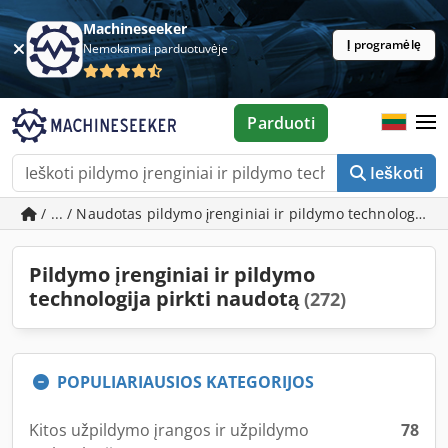
Machineseeker
Į programėlę
Nemokamai parduotuvėje
Parduoti
Ieškoti
/ ... / Naudotas pildymo įrenginiai ir pildymo technologija
Pildymo įrenginiai ir pildymo
technologija pirkti naudotą
(272)
POPULIARIAUSIOS KATEGORIJOS
Kitos užpildymo įrangos ir užpildymo
78