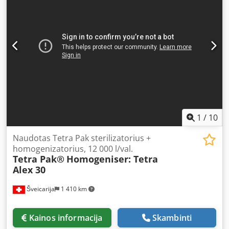
maišytuvą. Mūsų atveju tai buvo biogazo atliekų kietosios
svoris: apie 3200 kg. Mašina gamina paruoštus pardavimui
dalys. 2. Per antrą nerūdijančio plieno įleidimo angą per
puodelius su dangteliu ir ženklinimu. Dokumentacija yra.
trinkelę tiesiai iš didelių maišų į pagrindinę medžiagą
Galimas apžiūros vizitas vietoje. Chodpfx Alezqfw Ts Noa
galima įpilti kitus komponentus. Taip jau transportavimo
proceso metu atliekamas išankstinis maišymas. Mūsų
atveju buvo įpilta augalinės anglies ir bentonito. 3. Skysti
komponentai įpilami tiesiai į maišytuvą. Mūsų atveju tam
buvo naudojami EMa (aktyvūs efektyvūs mikroorganizmai).
Chodpjzmyviofx Al Noa Papildomai galima įsigyti
savivartį/trąšų barstytuvą.
1
/
10
Naudotas Tetra Pak sterilizatorius +
homogenizatorius, 12 000 l/val.
Tetra Pak®
Homogeniser: Tetra
Alex 30
Šveicarija
1 410 km
Kainos informacija
Skambinti