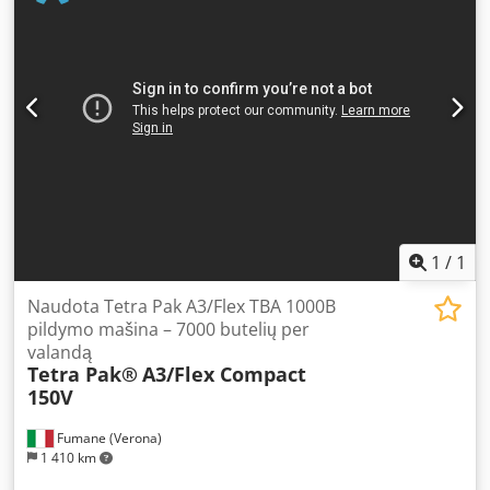
1
/
1
Naudota Tetra Pak A3/Flex TBA 1000B
pildymo mašina – 7000 butelių per
valandą
Tetra Pak®
A3/Flex Compact
150V
Fumane (Verona)
1 410 km