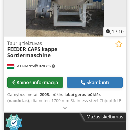
1
/
10
Taurių tiektuvas
FEEDER CAPS
kappe
Sortiermaschine
TATABANYA
928 km
Kainos informacija
Skambinti
Gamybos metai:
2005
, būklė:
labai geros būklės
(naudotas)
, diameter: 1700 mm Stainless steel Chjdpfjfd E
R Ajx Al Nsa
Mažas skelbimas