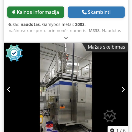
Kainos informacija
Skambinti
Būklė:
naudotas
, Gamybos metai:
2003
,
mašinos/transporto priemonės numeris:
M338
, Naudotas
Crown Bevcorp užpildymo monoblokas su 40
vožtuvųTechninės specifikacijos ir našumo duomenysŠis
Mažas skelbimas
naudotas skardinių užpildymo monoblokas sujungia
Bevcorp UB40 rotacinį skardinių užpildytuvą su Angelus
61H dangtelių uždarymo įrenginiu ir užtikrina patikimą
veikimą pramoninėse pakavimo bei gėrimų gamybos
linijose. Sistema sukonfigūruota aliuminio skardinėms ir
tiekiama su įrankiais kelioms skardinių kūno formoms. Tai
puikus sprendimas antrinei rinkai gamyklose, kuriose
patikimumas ir lengva integracija yra esminiai
kriterijai.Užpildytuvo modelis: UB40 rotacinis skardinių
užpildytuvasUžpildymo vožtuvų skaičius: 40Uždarymo
įrenginio modelis: 61HPilnai atnaujintas 2019 m.Talpyklos:
aliuminio skardinės (standartinės ir „sleek“
formos)Dangteliai: 202 skardinių dangteliaiGreitis: iki 20
000 vnt./val.Konfigūruotos skardinių talpos: 12 oz (apie
1
/
6