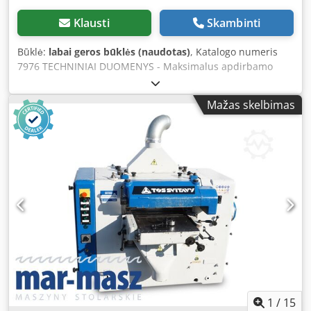
Klausti
Skambinti
Būklė:
labai geros būklės (naudotas)
, Katalogo numeris
7976 TECHNINIAI DUOMENYS - Maksimalus apdirbamo
ruošinio plotis: 1100 mm - Maksimalus apdirbamo ruošinio
aukštis: 160 mm 2 agregatai: 1) Gumuotas grioveliuotas
Mažas skelbimas
kalibravimo volas 2) Pneumatinis batelis + 2 metaliniai
volai – iš viršaus: - 2 slystantys metaliniai volai -
prispaudėjas - agregatas - 2 slystantys metaliniai volai -
agregatas - 2 slystantys metaliniai volai - valymo šepetys –
iš apačios: - 2 slystantys gumuoti volai - traukimo juosta -
pneumatinė juostos osciliacija su fotodavikliais - elektrinis
stalo pakėlimas - 2 padavimo greičiai - darbinis slėgis 8-10
bar - ištraukimo pajungimo skersmuo 2x200 mm - bendra
galia 30 kW - bendri matmenys (ilgis/plotis/aukštis)
2230x2020x2050 mm - svoris apie 3000 kg PRIVALUMAI –
vokiška gamyba – 2 agregatai Chodpfxezhvymj Alysa –
naudota šlifavimo staklė, labai gera būklė Grynoji kaina: 16
900 PLN Grynoji kaina: 4 000 EUR pagal 4,2 PLN/EUR kursą
(Kainos gali keistis esant didesniems svyravimams)
1
/
15