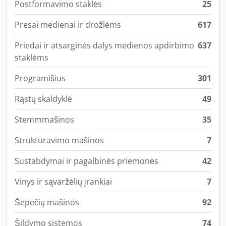
Postformavimo staklės
25
Presai medienai ir drožlėms
617
Priedai ir atsarginės dalys medienos apdirbimo
637
staklėms
Programišius
301
Rąstų skaldyklė
49
Stemmmašinos
35
Struktūravimo mašinos
7
Sustabdymai ir pagalbinės priemonės
42
Vinys ir sąvaržėlių įrankiai
7
Šepečių mašinos
92
Šildymo sistemos
74