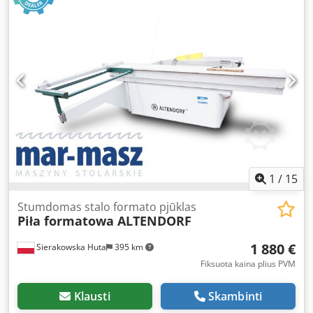
ištraukimo antgalio skersmuo: 200 mm - bendri matmenys
(ilgis/plotis/aukštis): 1800x1550x1500 mm - svoris apie 1700
kg Chsdpszh Ixbjfx Alysa Privalumai: – itališka gamyba –
labai gera būklė – su DTR technine dokumentacija –
naudota daugiapjūklė Neto kaina: 33 900 PLN Neto kaina: 8
070 EUR prie kurso 4,2 EUR (Kainos gali keistis esant
didesniems valiutų svyravimams)
1
/
15
Stumdomas stalo formato pjūklas
Piła formatowa ALTENDORF
1 880 €
Sierakowska Huta
395 km
Fiksuota kaina plius PVM
Klausti
Skambinti