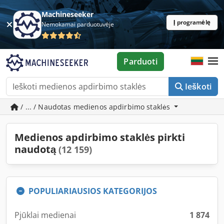
Machineseeker
Į programėlę
Nemokamai parduotuvėje
Parduoti
Ieškoti
/ ... / Naudotas medienos apdirbimo staklės
Medienos apdirbimo staklės pirkti
naudotą
(12 159)
POPULIARIAUSIOS KATEGORIJOS
Pjūklai medienai
1 874