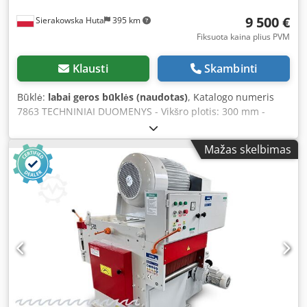
9 500 €
Sierakowska Huta
395 km
Fiksuota kaina plius PVM
Klausti
Skambinti
Būklė:
labai geros būklės (naudotas)
, Katalogo numeris
7863 TECHNINIAI DUOMENYS - Vikšro plotis: 300 mm -
Veleno darbinis plotis: 300 mm - Maksimalus disko
skersmuo: 350 mm - Disko vidinės angos skersmuo: 70 mm
Mažas skelbimas
- Maksimalus pjovimo aukštis: 120 mm - Stalo plotis su
praplatinimu: 750 mm - Stalo ilgis: 1530 mm - Iš viršaus:
Chodpfx Aezbavgelyoa - atmušikliai (barjeras apsaugai nuo
medžiagos grįžimo) - slydimo ritinėlis, metalinis -
atmušikliai - slydimo ritinėlis, metalinis - velenas su
pjūklais - 2 lygūs slydimo ritinėliai, metaliniai - Iš apačios: -
vedimo juosta - atmušikliai - vikšras - lazeris - centrinis
vikšro tepimas - sklandus padavimo greičio reguliavimas
su dažnio keitikliu - padavimo variklis 1,5 kW - pagrindinis
variklis 26 kW - stabdis - nusiurbimo jungties skersmuo:
200 mm - bendri matmenys (ilgis/plotis/aukštis):