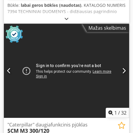
Būklė:
labai geros būklės (naudotas)
, KATALOGO NUMERIS
7394 TECHNINIAI DUOMENYS - didžiausias pagrindinio
disko skersmuo 380 mm - didžiausias pjovimo aukštis 110
mm - pagrindinis diskas reguliuojamas aukštyn/žemyn -
Mažas skelbimas
veleno skersmuo 30 mm - veleno blokavimas - su
formatavimo vežimėliu - pjovimo ilgis su vežimėliu 2560
mm - pjovimo plotis su liniuotės kreiptuvu 810 mm - su
šoniniu vežimėliu - pagrindinis variklis 5,5 kW - stalo
matmenys 1250x730 mm - disko apsauga -
ilgis/plotis/aukštis 2580x2570x1050 mm - svoris 780 kg
PRIVALUMAI – vokiška gamyba – naudota pjūklas, labai
geros būklės Grynoji kaina: 7900 PLN Chedpfxjzh Hv Eo
Alyoa Grynoji kaina: 1880 EUR, pagal 4,2 EUR kursą (Kainos
gali keistis pagal kursų svyravimus)
1
/
32
"Caterpillar" daugiafunkcinis pjūklas
SCM
M3 300/120