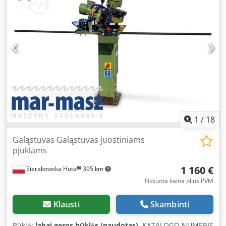
išvesties velenas - apačioje 2 reguliuojami slankiojantys
volai stende - variklis apie 5,5 kW - rankinis stalo kėlimas -
2 padavimo greičiai - nutraukimo movos diametras: 130
mm - matmenys (ilgis/plotis/aukštis): 1300x1200x1200 mm
- svoris: 950 kg PRIVALUMAI – vokiška gamyba – naudota
storio obliavimo staklė, labai gera būklė Grynoji kaina:
8.900 PLN Grynoji kaina: 2.119 EUR priklausomai nuo 4,20
EUR kurso (Kainos gali keistis, jei kursas labai svyruos)
1
/
18
Galąstuvas Galąstuvas juostiniams
pjūklams
1 160 €
Sierakowska Huta
395 km
Fiksuota kaina plius PVM
Klausti
Skambinti
Būklė:
labai geros būklės (naudotas)
, KATALOGO NUMERIS