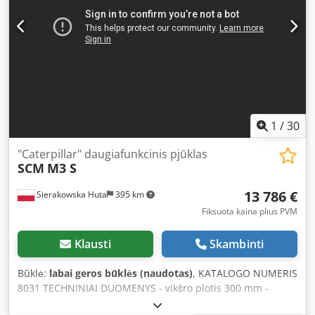
slydimo volelis - bepakopis padavimo greičio reguliavimas -
padavimo variklis 1,5 kW - pagrindinis variklis 55 kW -
bendri matmenys (ilgis/plotis/aukštis) 1700x1400x1900 mm
- svoris apie 2740 kg PRIVALUMAI – pagaminta Lenkijoje –
tvirta konstrukcija – naudota mašina, labai geros būklės
Grynasis kaina: 56 900 PLN Grynasis kaina: 13 550 EUR
Grynasis kaina paskaičiuota pagal kursą 4,2 PLN/EUR
(stipriai svyruojant kursui kaina gali keistis)
1
/
30
"Caterpillar" daugiafunkcinis pjūklas
SCM
M3 S
13 786 €
Sierakowska Huta
395 km
Fiksuota kaina plius PVM
Klausti
Skambinti
Būklė:
labai geros būklės (naudotas)
, KATALOGO NUMERIS
8031 TECHNINIAI DUOMENYS - vikšro plotis 300 mm -
veleno darbinis plotis 300 mm Chedpfx Aozha Izslyea -