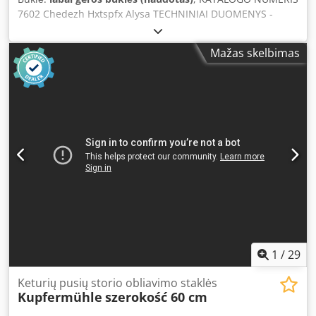
7602 Chedezh Hxtspfx Alysa TECHNINIAI DUOMENYS -
galandimo greitis: automatinis - aušinimas - juostos
laikymo svirtys - šlifavimo disko dydis: 120 mm - variklio
Mažas skelbimas
galia: 0,17 kW, 400 V - matmenys ilg./pl./aukšt.:
500x700x1200 mm - svoris: 120 kg PRIVALUMAI – Pagaminta
Lenkijoje – Nedažyta – Juostos laikymo svirtys – Naudotas
galastuvas – Labai gera būklė Grynasis kaina: 4900 PLN
Grynasis kaina: 1160 EUR (pagal 4,2 EUR kursą) (Kainos gali
keistis didesnių svyravimų atveju)
1
/
29
Keturių pusių storio obliavimo staklės
Kupfermühle
szerokość 60 cm