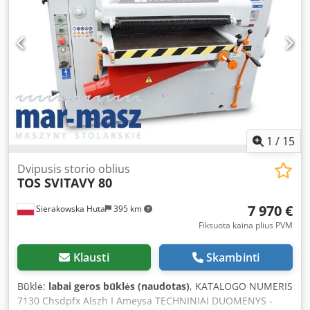
2500 kg PRIVALUMAI – lentų kraštams pjauti – naudota
pjūklas, labai gera būklė Grynasis kaina: 29 900 PLN
Grynasis kaina: 7 119 EUR, pagal kursą 4,20 EUR (Kainos
gali kisti dėl valiutos svyravimų)
1
/
15
Dvipusis storio oblius
TOS SVITAVY 80
7 970 €
Sierakowska Huta
395 km
Fiksuota kaina plius PVM
Klausti
Skambinti
Būklė:
labai geros būklės (naudotas)
, KATALOGO NUMERIS
7130 Chsdpfx Alszh I Ameysa TECHNINIAI DUOMENYS -