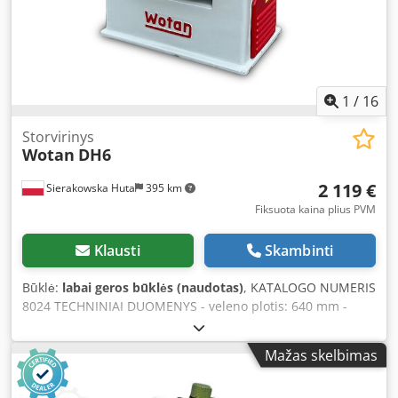
1
/
16
Storvirinys
Wotan
DH6
2 119 €
Sierakowska Huta
395 km
Fiksuota kaina plius PVM
Klausti
Skambinti
Būklė:
labai geros būklės (naudotas)
, KATALOGO NUMERIS
8024 TECHNINIAI DUOMENYS - veleno plotis: 640 mm -
didžiausias apdirbamo elemento storis: 210 mm
Chodpfxjzf I N Ue Alyja – iš viršaus: - fiksatoriai - dantytas,
Mažas skelbimas
traukiantis įvadas velenas - spaudimo volas - obliavimo
velenas - spaudimo volas - lygus, metalinis, traukiantis