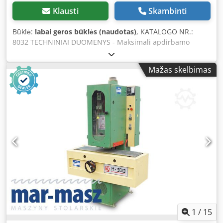
Klausti
Skambinti
Būklė:
labai geros būklės (naudotas)
, KATALOGO NR.:
8032 TECHNINIAI DUOMENYS - Maksimali apdirbamo
ruošinio plotis: 970 mm - Maksimali apdirbamo ruošinio
aukštis: 160 mm - 2 agregatai - 1) Gumuotas, rifliuotas
Mažas skelbimas
volas - 2) Du metaliniai volai + spaudiklis - I ir II agregatų
variklių galia: 11 kW - Bendra galia: 12 kW Chjdpfxsziaxve
Alyja - Stabdis * Iš viršaus: - Metalinis, slydimo volas -
Spaudimas - Agregatas - Metalinis, slydimo volas -
Spaudimas - Agregatas - Metalinis, slydimo volas * Iš
apačios: - Guminis, slydimo volas - Traukimo juosta -
Pneumatinė juostos osciliacija - Stalo pakėlimas elektrinis -
2 padavimo greičiai - Padavimo variklis apie 0,75 kW -
Darbinis slėgis: 8–10 bar - Nusiurbimo antgalio skersmuo:
2x160 mm - Bendri matmenys (I/P/A): 1600x1500x2000 mm
- Svoris: 1370 kg PRIVALUMAI – Italų gamyba – 2 agregatai –
Nedažyta – Naudotas šlifuoklis, labai gera būklė Grynasis
kaina: 21 900 PLN Grynasis kaina: 5 200 EUR, priklausomai
nuo 4,20 PLN/EUR kurso (Kainos gali keistis esant
1
/
15
didesniems svyravimams)