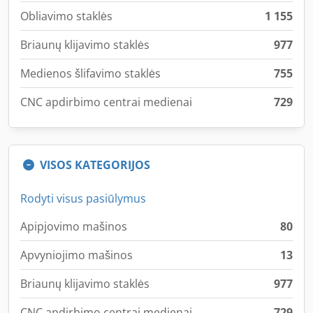
Obliavimo staklės
1 155
Briaunų klijavimo staklės
977
Medienos šlifavimo staklės
755
CNC apdirbimo centrai medienai
729
VISOS KATEGORIJOS
Rodyti visus pasiūlymus
Apipjovimo mašinos
80
Apvyniojimo mašinos
13
Briaunų klijavimo staklės
977
CNC apdirbimo centrai medienai
729