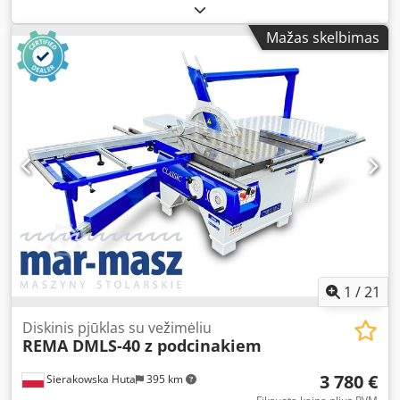
maksimalus apdirbamo elemento plotis: 800 mm -
maksimalus apdirbamo elemento storis: 200 mm viršuje: -
Mažas skelbimas
atbuliniai dantukai - dantytas traukos velenas - 3 eilių
spaudikliai - obliavimo velenas 810 mm, 4 peiliams
(sumontuoti 2 vnt.), apie 7,5 kW - spaudiklis - lygus
metalinis traukos velenas apačioje: - reguliuojamas įvado
stalas su slydimo voleliu - obliavimo velenas 810 mm, 4
peiliams (sumontuoti 2 vnt.), 7,5 kW - lygus metalinis
slydimo volelė - elektrinis stalo pakėlimas - ištraukimo
antgalio skersmuo: 120 mm - matmenys
(ilgis/plotis/aukštis): 1900x1450x1350 mm - svoris apie 2500
kg – pagaminta Čekijoje – labai gera būklė – naudotas
oblius Grynasis kaina: 33 500 PLN Grynasis kaina: 7 970
EUR (pagal 4,2 EUR kursą) (Kainos gali keistis priklausomai
nuo valiutų svyravimų)
1
/
21
Diskinis pjūklas su vežimėliu
REMA DMLS-40 z podcinakiem
3 780 €
Sierakowska Huta
395 km