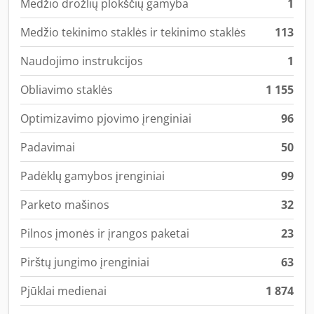
Medžio drožlių plokščių gamyba
1
Medžio tekinimo staklės ir tekinimo staklės
113
Naudojimo instrukcijos
1
Obliavimo staklės
1 155
Optimizavimo pjovimo įrenginiai
96
Padavimai
50
Padėklų gamybos įrenginiai
99
Parketo mašinos
32
Pilnos įmonės ir įrangos paketai
23
Pirštų jungimo įrenginiai
63
Pjūklai medienai
1 874