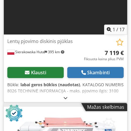
pagal kursą 4,2 PLN/EUR (kursui smarkiai svyruojant, kaina
gali būti koreguojama)
1
/
17
Lentų pjovimo diskinis pjūklas
7 119 €
Sierakowska Huta
395 km
Fiksuota kaina plius PVM
Klausti
Skambinti
Būklė:
labai geros būklės (naudotas)
, KATALOGO NUMERIS
8026 TECHNINĖ INFORMACIJA - maks. pjovimo ilgis: 3100
mm - maks. pjovimo aukštis: 80 mm - maks. pjovimo plotis:
570 mm - pagrindinio pjūklo variklio galingumas: 10 kW -
Mažas skelbimas
disko skersmuo: 450 mm - darbo stalo aukštis: 850 mm -
darbo stalo plotis: 660 mm Chsdpfx Aezf Ixpolyea -
ištraukimo antgalio skersmuo: 1x160 mm, 1x170 mm -
bendri matmenys I/P/A: 5500x2100x1600 mm - svoris apie: