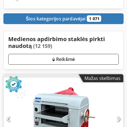
Šios kategorijos pardavėjai
1 071
Medienos apdirbimo staklės pirkti
naudotą
(12 159)
Reikšmė
Mažas skelbimas