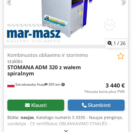
1850x1950x2040mm - svoris apie 3000 kg PRIVALUMAI –
itališka gamyba – kalibravimo šlifuoklis + batelis – naudota
šlifuoklė, labai gera būklė Grynasis kaina: 13 900 PLN
Grynasis kaina: 3 300 EUR pagal 4,2 EUR kursą (Kainos gali
keistis esant didesnėms svyravimams)
1
/
26
Kombinuotos obliavimo ir storinimo
staklės
STOMANA
ADM 320 z wałem
spiralnym
3 440 €
Sierakowska Huta
395 km
Fiksuota kaina plius PVM
Klausti
Skambinti
Būklė:
naujas
, Katalogo numeris S 0335 - Naujas įrenginys,
sandėlyje - CE sertifikatas OBLANKAVIMO STAKLĖS: -
Darbinio stalo matmenys: 1500 x 320 mm - Maks.