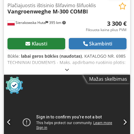
Plačiajuostis ištisinio šlifavimo šlifuoklis
Vangroenweghe M-300 COMBI
3 300 €
Sierakowska Huta
395 km
Fiksuota kaina plius PVM
Klausti
Skambinti
Būklė:
labai geros būklės (naudotas)
, KATALOGO NR. 6985
TECHNINIAI DUOMENYS - Maks. apdirbamo ruošinio plotis:
300 mm - Apdirbamo ruošinio aukštis: 200 mm Cjdpfxozh
H I Is Alyeha - Agregatas: gumuotas rifliuotas volas + batas
Mažas skelbimas
+ metalinis volas - Darbo stalas: 1230x440 mm - Juosta:
300x1900 mm Iš viršaus: - guminis, slystantis volas -
agregatas apie 7,5 kW - guminis, slystantis volas Iš apačios:
- tempimo juosta - pneumatinė osciliacija - 2 stumimo
greičiai - stūmimo variklis: 0,85 kW - nusiurbimo jungties
diametras: 110 mm - matmenys (ilgis/plotis/aukštis):
1250/1000/1950 mm - svoris: 530 kg – nedažyta – naudota
šlifavimo staklė – labai gera būklė Grynasis kaina: 13 900
PLN Grynasis kaina: 3 300 EUR Grynasis kaina apskaičiuota