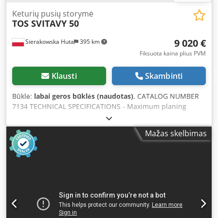
Keturių pusių storymė
TOS SVITAVY 50
9 020 €
Sierakowska Huta
395 km
Fiksuota kaina plius PVM
Klausti
Skambinti
Būklė:
labai geros būklės (naudotas)
, CATALOG NUMBER
7134 TECHNICAL SPECIFICATIONS - Maximum planing
width: 500 mm - Maximum planing height: 190 mm From
above: - Anti-kickback fingers - Feeding roller, sequential -
Mažas skelbimas
Hold-down rollers, 2 rows - Infeed traction roller,
sequential - Planing shaft 500 mm, 4-knife, 7.5 kW motor -
Hold-downs - Outfeed smooth traction roller - Outfeed
pressure roller From below: - Adjustable infeed table +
hold-down - Smooth slip roller - Planing shaft 500 mm, 4-
knife, 5.5 kW motor Chsdpszh Iz Ajfx Alysa - 2 smooth slip
rollers - Side pressure roller From the back: - Side
spindles: 1) Right vertical 140 mm, 4 kW 2) Left vertical 140