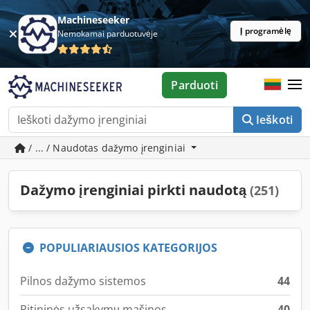
Machineseeker
Į programėlę
Nemokamai parduotuvėje
Parduoti
Ieškoti
/ ... / Naudotas dažymo įrenginiai
Dažymo įrenginiai pirkti naudotą
(251)
POPULIARIAUSIOS KATEGORIJOS
Pilnos dažymo sistemos
44
Ritininės užsakymų mašinos
40