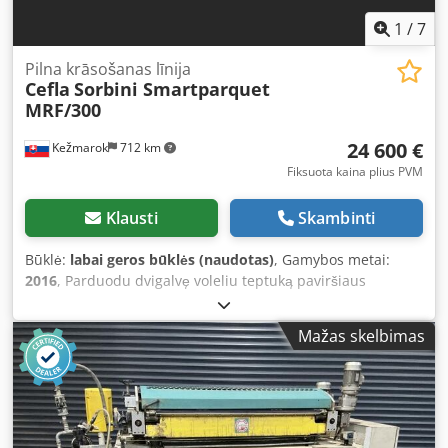
1
/
7
Pilna krāsošanas līnija
Cefla
Sorbini Smartparquet
MRF/300
24 600 €
Kežmarok
712 km
Fiksuota kaina plius PVM
Klausti
Skambinti
Būklė:
labai geros būklės (naudotas)
, Gamybos metai:
2016
, Parduodu dvigalvę voleliu teptuką paviršiaus
apdailai parketo gamybos metu, modelis „Cefla Sorbini
Smart Parquett MRF/300“. Pagaminimo metai – 2016.
Mažas skelbimas
Konfigūracija: Dvigalvis voleliu teptukas Dažų tipas:
oksidacinis, UV, vandens pagrindo Dažų kiekis: 4–30 g/m² +
visiškai naujas, nenaudotas vakuuminis siurblys + 2 vnt.
naujų guminių cilindrų + 1 vnt. naujas atsarginis diržas
Darbinis plotis: 300 mm Bendras ilgis: 2,30 m Bendras