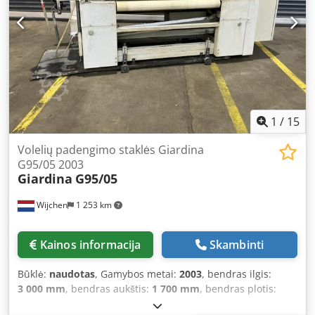
plotis: 1,30 m Djdpjzn Axcjfx Ap Heck Svoris: 960 kg Galima
įsigyti iš karto. Pilnai veikianti. Nuolat naudojama. Galima
apžiūrėti. Dokumentacija ir CE sertifikatas pridedami.
1
/
15
Volelių padengimo staklės Giardina
G95/05 2003
Giardina
G95/05
Wijchen
1 253 km
Kainos informacija
Skambinti
Būklė:
naudotas
, Gamybos metai:
2003
, bendras ilgis:
3 000 mm
, bendras aukštis:
1 700 mm
, bendras plotis:
1 000 mm
, Spalva: Balta Tuščiasis svoris: 1 000 kg Kaina: