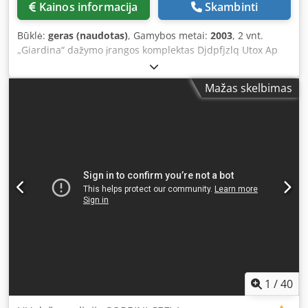
Kainos informacija
Skambinti
Būklė:
geras (naudotas)
, Gamybos metai:
2003
, 2 vnt.
„Giardina“ dažymo įrangos komplektas Djdpfjzlq Utox Ap
Heck Pagaminimo metai: nuo 2003 iki 2009 m. Valčiais
dažanti mašina UV džiovinimo įrenginys 1 UV džiovinimo
Mažas skelbimas
įrenginys 2 Valčiais dažanti mašina, modelis G95/05 „Baby“,
su GST UV džiovinimo įrenginiu, turinčiu 2 švitinimo
elementus UV džiovinimo įrenginys GST 1400/2
1
/
40