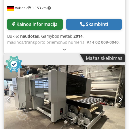
Vokietija
1 153 km
Kainos informacija
Skambinti
Būklė:
naudotas
, Gamybos metai:
2014
,
mašinos/transporto priemonės numeris:
A14 02 009-0040
,
su popieriniu ir diržiniu konvejeriu, su diržų valymo
sistema. Įranga susideda iš: 1. Popierinio konvejerio, 2000
Mažas skelbimas
mm 2. Purškimo mašinos, 3630 mm 3. Išėmimo ritininių
konvejerio, 2000 mm - Bendras ilgis: 7630 mm - Valdymo
pusė: kairė Poz. 1 Popierinis konvejeris: - Gamintojas:
Venjakob - Tipas: Diržinis konvejeris AL - Pagaminimo
metai: 2014 - Greitis: apie 2,5–5 m/min. - Maks. apkrova: 15
kg/m - Ilgis: 2000 mm - Variklio galia: 0,5 kW - Valdomas
dažnio keitikliu Poz. 2 Purškimo automatas: Galima
pasirinkti diržinio arba popierinio konvejerio sistemą! -
Gamintojas: Venjakob - Tipas: VENSPRAY Smart -
Pagaminimo metai: 2014 - Darbinis plotis: 1300 mm -
Darbinis aukštis: 920 mm +/– 20 mm - Valdymo pusė: kairė
- Tinka tirpiklio ir vandens pagrindo dažams - Kaina už