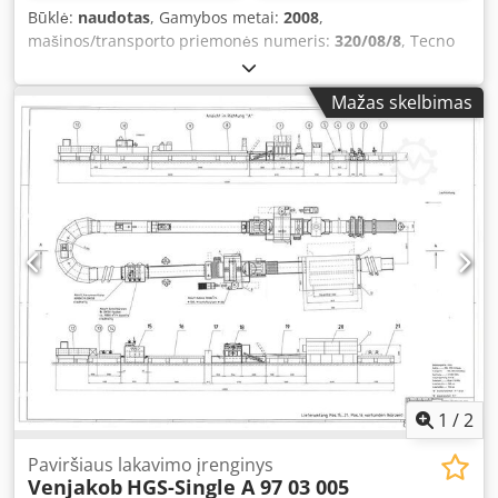
Būklė:
naudotas
, Gamybos metai:
2008
,
mašinos/transporto priemonės numeris:
320/08/8
, Tecno
Azzurra dažymo kamera su vandens užuolaida, viršslėginė
Dcjdowfriuopfx Ap Hjk Vidiniai matmenys - Ilgis: 10 000
Mažas skelbimas
mm - Plotis: 5 000 mm + 300 mm vandens nutekėjimo
grotelės - Aukštis: 2 700 mm Vandens sienos matmuo: 4
000 x 2 500 mm, montuota šoninėje sienoje 4 slankiojamos
durys, matmenys 2 000 x 2 300 mm Oro įpūtimas: 24 000
m³/val Oro ištraukimas: 15 000 m³/val Išmontavimas pirkėjo
sąskaita Kaina – be PVM
1
/
2
Paviršiaus lakavimo įrenginys
Venjakob
HGS-Single A 97 03 005