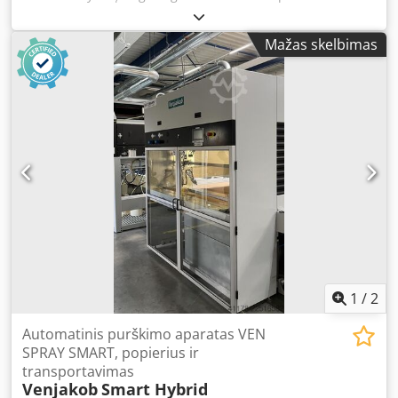
Prašomos našumas apie 10 l/min Darbinis slėgis apie 250
bar Oro įvadas apie 6,5 bar - Dažymo pistoletas WIWA Nr.
Mažas skelbimas
2, tipas WIWA 500D - Apie 14,5 m aukšto slėgio žarna su
dažymo pistoletu - Suslėgto oro blokas su slėgio
reguliatoriumi ir alyvuokliu - Mobilus rėmas, siurblio
blokas su sulankstomu įsiurbimo vamzdžiu Reikalinga vieta
I x P x A 700 x 700 x 1000 mm Djdjzinzlspfx Ap Hsck Svoris
45 kg Gera būklė
1
/
2
Automatinis purškimo aparatas VEN
SPRAY SMART, popierius ir
transportavimas
Venjakob
Smart Hybrid