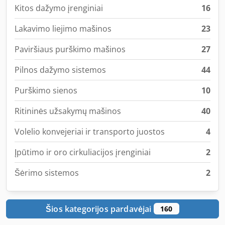
Kitos dažymo įrenginiai
16
Lakavimo liejimo mašinos
23
Paviršiaus purškimo mašinos
27
Pilnos dažymo sistemos
44
Purškimo sienos
10
Ritininės užsakymų mašinos
40
Volelio konvejeriai ir transporto juostos
4
Įpūtimo ir oro cirkuliacijos įrenginiai
2
Šėrimo sistemos
2
Šios kategorijos pardavėjai
160