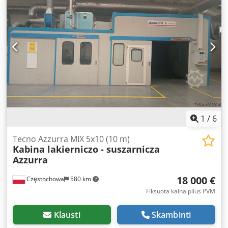
m³/h Air extraction: 22,000 m³/h Dismantling at buyer's
expense Net price
1
/
6
Tecno Azzurra MIX 5x10 (10 m)
Kabina lakierniczo - suszarnicza
Azzurra
18 000 €
Częstochowa
580 km
Fiksuota kaina plius PVM
Klausti
Skambinti