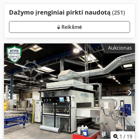
Dažymo įrenginiai pirkti naudotą
(251)
Reikšmė
Aukcionas
1
/
19