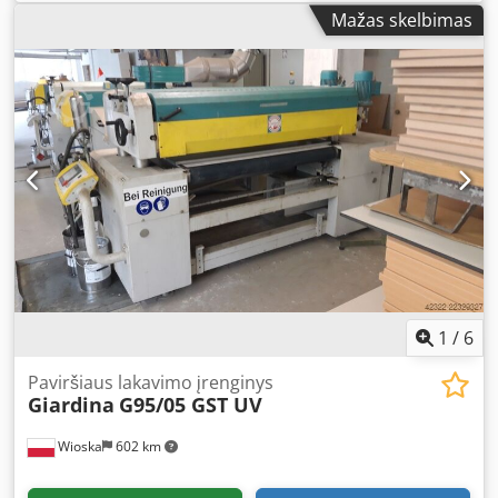
Pagal užklausą - Pagaminimo metai: 2003 - Dokumentacija
Mažas skelbimas
prieinama: Taip - Dokumentacijos tipas: Techniniai
duomenys Dedpfx Aoxwuwvop Hjck - CE ženklinimas: Taip -
CE sertifikatas: Ne - Serijos numeris: 30058 B - Maks.
darbinis plotis [mm]: 1320 - Min. pravažiavimo aukštis
[mm]: 3 - Maks. pravažiavimo aukštis [mm]: 100 - Volelių
kiekis [vnt.]: 2 - Transportavimo matmenys: 3000mm x
1000mm x 1700mm (ilgis x plotis x aukštis) -
Transportavimo svoris [kg]: 1000 kg - Transporto paketų
skaičius [vnt.]: 1 Finansinė informacija PVM: Nurodyta
kaina be PVM PVM/diferencijuotas apmokestinimas: PVM
atskaitomas verslo subjektams Pristatymas ir senos įrangos
priėmimas galimi bet kada, tinka visai pramoninei įrangai
Yorick Diebels
1
/
6
Paviršiaus lakavimo įrenginys
Giardina
G95/05 GST UV
Wioska
602 km