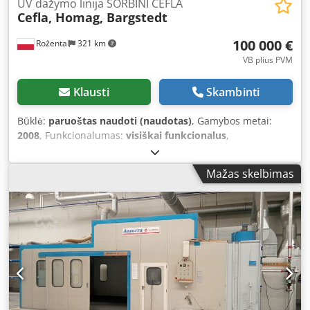
UV dažymo linija SORBINI CEFLA
Cefla, Homag, Bargstedt
100 000 €
Rożental
321 km
VB plius PVM
Klausti
Skambinti
Būklė:
paruoštas naudoti (naudotas)
, Gamybos metai:
2008
, Funkcionalumas:
visiškai funkcionalus
,
PARDUODAMA PILNA UV DAŽYMO ĮRENGINIŲ
KOMPLEKTAS: SORBINI / CEFLA / BARGSTEDT Galima įsigyti
Mažas skelbimas
atskiras mašinas! Parduodama pilna, pramoninė UV
dažymo linija, skirta plokščių paviršių, baldų elementų,
MDF, HDF plokščių, skydų ir kitų medienos pagrindo
medžiagų apdailai. Linija yra aprūpinta automatiniu
pakrovimo ir iškrovimo mechanizmu, plačiomis šlifavimo
mašinomis, dulkių šalinimo sistemomis, keliais dažų
dengimo įrenginiais, UV džiovinimo tuneliais ir UV
spausdintuvu. Pagrindinė linijos įranga: • Automatinės
pakrovimo ir iškrovimo sistemos BARGSTEDT • BARGSTEDT
padėklų saugyklos • Plačios juostinės šlifavimo mašina