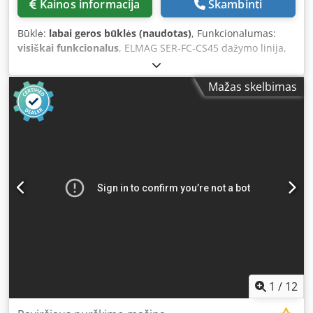
Kainos informacija
Skambinti
installed Airless spray guns: 4 pcs. - Quick-change system
for spray units - Remote maintenance system - Dust
Būklė:
labai geros būklės (naudotas)
, Funkcionalumas:
protection hood at the machine outlet - Exhaust air
visiškai funkcionalus
, ELMAG SER-FC-CS45 dažymo linija,
recirculation system - Extraction fan air control - Machine
skirta apdoroti konstrukcijų elementus 1. Automatinė
suitable for water-based paints - Machine suitable for
transportavimo sistema, sudaryta iš: – Vežimėlių: 40 vnt. –
solvent-based paints - Length: 5,509 mm - Width: 4,500
Mažas skelbimas
Maksimali leidžiama bendra masė: 6000 kg – Vežimėlio
mm + 2,400 mm - Height: 3,380 mm + 510 mm - Total
ilgis: 3000 mm – Padavimo sistema: automatinė – Vežimėlio
connected load: ~20–26 kW - Voltage, Frequency: 400 V / 50
sukimasis: automatinis 2. Dažymo kabina: – Matmenys:
Hz - Colour: RAL 7035 - Kremlin AVX AirMix spray guns -
4080 x 2000 x 4000 Dodpfx Aozk Epcjp Hock – Galia: 4 kW –
Small batch container - Spray gun boom system for quick
Oro srautas: 14 000 m³/val. 3. Nuolatinio padengimo
removal of 4 AirMix spray guns from the spray cabin, incl.
sistema: – Ilgis: 4000 mm – Vožtuvo aukštis: 4500 mm –
quick couplings for pneumatic and material hoses. Pos.4
Naudingas darbinis aukštis: 2500 mm – Siurblio srautas:
Venjakob Belt Conveyor - Manufacturer: Venjakob -
500 l/min. – Vožtuvo konstrukcija: nerūdijantis plienas –
Working width: 1,300 mm - Length: 2,000 mm - Feed rate
Dažų vožtuvo talpa: 200 l 4. Džiovinimo kamera: –
adjustable via handwheel ~2.5–7.5 m/min - Voltage,
Matmenys: 13 000 x 2900 x 4100 5. Oro valymo sistema
Frequency: 400 V / 50 Hz - Colour: RAL 7035 Pos.5 Cefla
(įsiurbimo + recirkuliaciniai filtrai): – Oro srautas: 7000
Vertical Dryer Dcodpfx Asv I Akvjp Hok - Manufacturer:
m³/val. – Dažymo linijos kompresorius – Oro valymo
Cefla - Model: VN 2000/5500/190.5/30 - Year of
sistema (įsiurbimo ir recirkuliaciniai filtrai). Oro srautas: 15
manufacture: 2003 - Working width: 1,300 mm - Number of
000 m³/val. – Šiluminė galia: 110 000 kcal/val.
1
/
12
pallets: 30 pcs. - Pallet length: 5,600 mm - Usable pallet
length: 5,300 mm - Load capacity per pallet: 300 kg - Max.