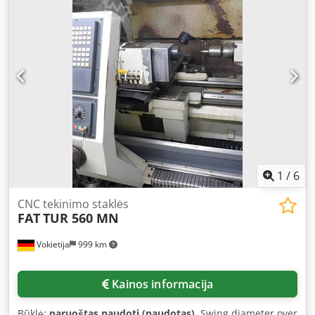
1
/
6
CNC tekinimo staklės
FAT
TUR 560 MN
Vokietija
999 km
Kainos informacija
Būklė:
paruoštas naudoti (naudotas)
, Swing diameter over