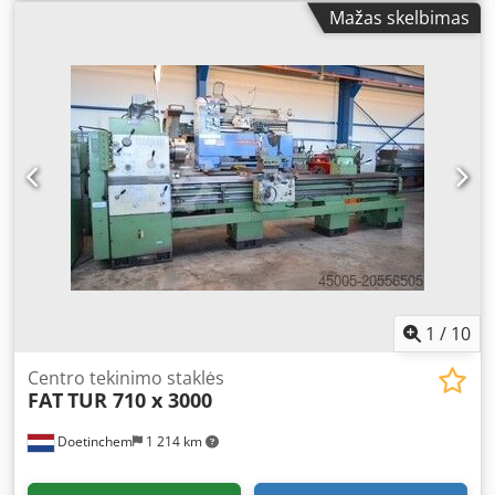
matmenyse, FAT šlifuoti kreipiančiosios, nauja elektros
Mažas skelbimas
instaliacija ir kt. TUR 630 M x 2000 arba TUR 630 M x 3000
TUR 630A x 3000 arba TUR 630A x 4000 su 140 mm veleno
kiauryme ir 2 vnt. 400 mm Bison griebtuvais Pristatymas:
3–4 mėnesiai nuo užsakymo Priedai pagal kliento
pageidavimą NAUJŲ BISON GRIEBTUVŲ SĄRAŠAS
Griebtuvai originaliose medinėse dėžėse ===== 1 x 4344-
630-8 1 x 4344-315-11 1 x 4334-630-8 1 x 4334-500-6 1 x
3204-160 1 x 4305-800 (ŽIOBOS) 1 x 3244-400-8 1 x 3544-
400-11 3 x 4344-400-6 1 x 3704-250-6 1 x 4344-250-6 1 x
3514-250-6 1 x 3744-400-11 1 x 3704-400 1 x 3544-400-8 1 x
3245-400-8 2 x 4334-400-8 2 x 4344-400-8 1 x 3434-315-8 1
x 4344-200-6 1 x 3704-315 1 x 4344-250-8 1 x 3204-200 1 x
3234-200-5 Dedonqzaijpfx Apbock Visada pasitikrinkite ar
likutis vis dar yra! Pristatymas: EXW – NL
1
/
10
Centro tekinimo staklės
FAT
TUR 710 x 3000
Doetinchem
1 214 km