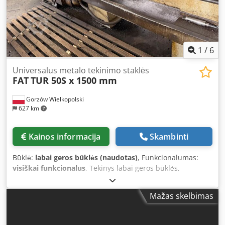
1
/
6
Universalus metalo tekinimo staklės
FAT
TUR 50S x 1500 mm
Gorzów Wielkopolski
627 km
Kainos informacija
Skambinti
Būklė:
labai geros būklės (naudotas)
, Funkcionalumas:
visiškai funkcionalus
, Tekinys labai geros būklės,
veikiantis, pilnai eksploatuojamas. Universalus tekinimo
staklės TUR 50S x 1500 mm – tai klasikinės staklės iš
Mažas skelbimas
Vroclavo mechaninių įrengimų gamyklos (FAT Wrocław)
versija. Geometriniai ir svorio parametrai • Maksimalus
tekinimo ilgis tarp centrų: 1500 mm • Maksimalus