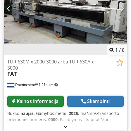
1
/
8
TUR 630M x 2000-3000 arba TUR 630A x
3000
FAT
Doetinchem
1 214 km
Kainos informacija
Skambinti
Būklė:
naujas
, Gamybos metai:
2025
, mašinos/transporto
priemonės numeris:
0000
, Pasiūlymas – kapitališkai
suremontuotos FAT tekinimo staklės gamykliniuose