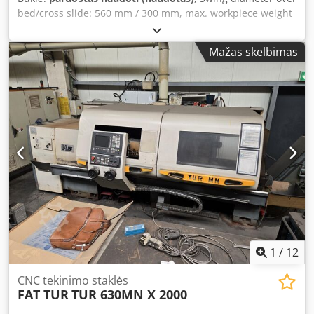
bed/cross slide: 560 mm / 300 mm, max. workpiece weight
between centers: 2,500 kg, max. workpiece weight in
chuck: 800 kg, distance between centers: 1,000 mm,
Mažas skelbimas
machining length: 980 mm, feed rate: 8 m/min, bed width:
433 mm, tool stations: 8, tool holder: VDI40. Machine
dimensions X/Y/Z: approx. 3,000 mm / 2,300 mm / 1,800
mm, weight: approx. 3,700 kg, control: Siemens 810D
Manual Turn. Documentation available. On-site inspection
possible. Dcsdswynvtopfx Apbjk
1
/
12
CNC tekinimo staklės
FAT TUR
TUR 630MN X 2000