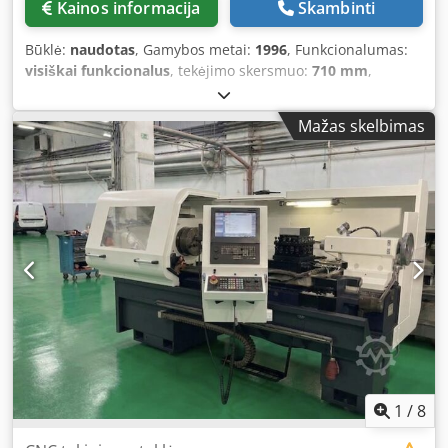
Kainos informacija
Skambinti
Būklė:
naudotas
, Gamybos metai:
1996
, Funkcionalumas:
visiškai funkcionalus
, tekėjimo skersmuo:
710 mm
,
tekėjimo ilgis:
3 000 mm
, Universalus tekinimo staklės
Dcjdpfx Asxxm A Hjpbok FAT Lenkija Modelis: TUR 710 x
Mažas skelbimas
3000 Metai: 1996 Priedai: Skaitmeninis indikatorius Trijų
žandų griebtuvas Įrankių laikiklis Lunetės Centruotė
1
/
8