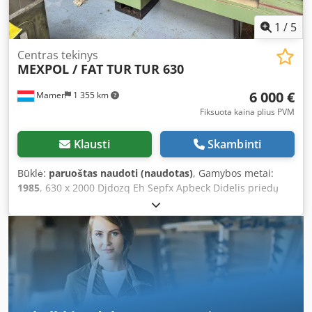
1
/
5
Centras tekinys
MEXPOL / FAT TUR
TUR 630
6 000 €
Mamer
1 355 km
Fiksuota kaina plius PVM
Klausti
Skambinti
Būklė:
paruoštas naudoti (naudotas)
, Gamybos metai:
1985
, 630 x 2000 Djdozq Eh Sepfx Apbeck Didelis priedų
komplektas Nauja Acu-Rite matavimo sistema, įdiegta prieš
2 metus.