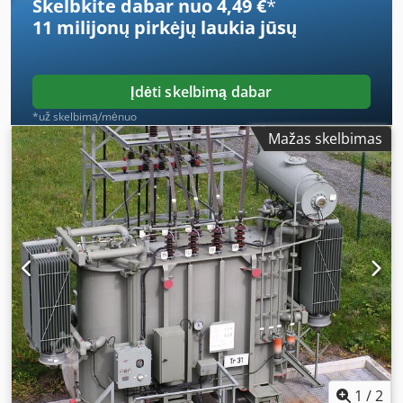
Skelbkite dabar nuo 4,49 €
*
11 milijonų pirkėjų
laukia jūsų
Įdėti skelbimą dabar
*už skelbimą/mėnuo
Mažas skelbimas
1
/
2