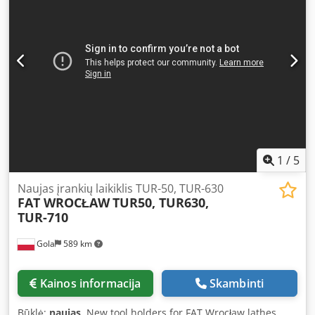
apdirbamo ruošinio ilgis: apie 1600 mm • Pagrindiniai
pjovimo ir pavaros parametrai Tekinimo skersmuo virš
lovos: 500 mm Tekinimo skersmuo virš suporo: 300 mm
Djdsy Su Dzopfx Apbjck Veleno pratekėjimo skersmuo: 90
mm Lovos bėgių plotis: 432 mm Pagrindinio variklio galia:
7,5 kW / 11 kW (dvivietis) Veleno greičių skaičius: 21
mechaninis laipsnis Veleno apsukų diapazonas: 18–1800
aps./min Kopio tvirtinimo konusas: Morse 5 (MT5) Kopio
išilginis ėjimas: 180 mm Sparčiojo suporo judesiai: ilginis:
5,6 m/min / skersinis: 2,8 m/min
1
/
5
Naujas įrankių laikiklis TUR-50, TUR-630
FAT WROCŁAW
TUR50, TUR630,
TUR-710
Gola
589 km
Kainos informacija
Skambinti
Būklė:
naujas
, New tool holders for FAT Wrocław lathes