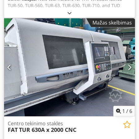
TUR-50, TUR-560, TUR-63, TUR-630, TUR-710, and TUD
40/50. Spare parts for tool holders as well as many other
components and electromagnetic clutches for
Mažas skelbimas
metalworking machines are also available for sale. Dedpfx
Aowak Dtepbeck The largest selection in Europe. We ship
our parts worldwide.
1
/
6
Centro tekinimo staklės
FAT
TUR 630A x 2000 CNC