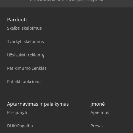
Parduoti
Skelbti skelbimus
Tvarkyti skelbimus
Užsisakyti reklamą
Patikimumo ženklas
Pateikti aukcioną
Aptarnavimas ir palaikymas
įmonė
Prisijungti
Apie mus
DUK/Pagalba
Presas