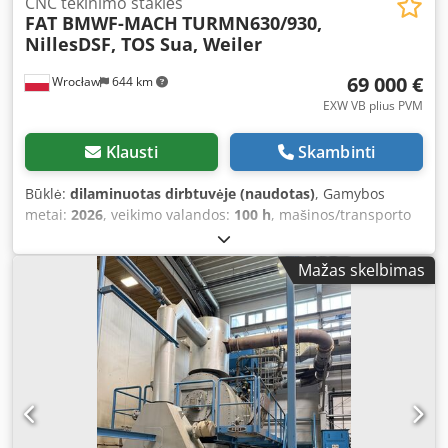
CNC tekinimo staklės
FAT BMWF-MACH
TURMN630/930,
NillesDSF, TOS Sua, Weiler
69 000 €
Wrocław
644 km
EXW VB plius PVM
Klausti
Skambinti
Būklė:
dilaminuotas dirbtuvėje (naudotas)
, Gamybos
metai:
2026
, veikimo valandos:
100 h
, mašinos/transporto
priemonės numeris:
BMWF241003
, Professional Rebuild
and Retrofit of Heavy CNC Lathes: Niles, Weiler,
Mažas skelbimas
Gildemeister, TOS, TURMN Djdpfx Aov R Dlyopbsck The
offer applies to the TURMN560 lathe: maximum turning
diameter 560mm, turning length 960mm, Sauter 4-position
turret, all wear components replaced, repainted, control
system retrofitted with a new Siemens 828D. We specialize
in restoring full operational capability and digital
modernization of heavy-duty machine tools that are the
backbone of rigid and efficient production. Our offer
combines the legendary durability of “heavy cast iron” with