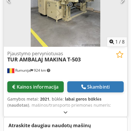
1
/
8
Pjaustymo pervyniotuvas
TUR AMBALAJ MAKINA
T-503
Rumunija
924 km
Kainos informacija
Skambinti
Gamybos metai:
2021
, būklė:
labai geros būklės
(naudotas)
, mašinos/transporto priemonės numeris:
29092021
, T-503 POPIERIAUS PJAUSTYMO IR PERVYNIOJIMO
MAŠINA BENDRA INFORMACIJA APIE MAŠINĄ: Mašinos
svoris: ≈ 2000 kg Peilių skaičius: 12 vnt. Ritinių pakrovimo
Atraskite daugiau naudotų mašinų
stovas: Taip Dcedsy Twcispfx Apbek Oro velenai: Taip