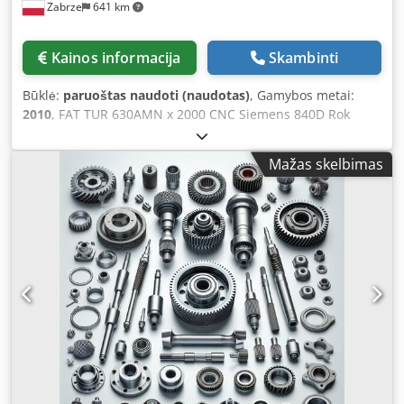
Zabrze
641 km
Kainos informacija
Skambinti
Būklė:
paruoštas naudoti (naudotas)
, Gamybos metai:
2010
, FAT TUR 630AMN x 2000 CNC Siemens 840D Rok
produkcji: 2010 Średnica toczenia: 630 mm Średnica
toczenia nad suportem: 370 mm Dcodpfx Aew Ecuujpbok
Mažas skelbimas
Długość toczenia: 2 000 mm