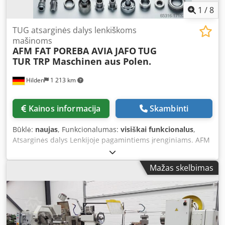
1
/
8
TUG atsarginės dalys lenkiškoms
mašinoms
AFM FAT POREBA AVIA JAFO
TUG
TUR TRP Maschinen aus Polen.
Hilden
1 213 km
Kainos informacija
Skambinti
Būklė:
naujas
, Funkcionalumas:
visiškai funkcionalus
,
Atsarginės dalys Lenkijoje pagamintiems įrenginiams. AFM
Andrychow, FUM Poreba, FAT Wrocław, AVIA Warszawa,
Jafo Jarocin, ZM Tarnow, FAMOT Pleszew Atsarginės dalys
Mažas skelbimas
lenkiškiems tekinimo staklėms, įskaitant: TUM 25, TUM 35,
TUJ 50, TUJ 63, TUJ 560, TUJ630, TUR 50, TUR 63, TUR 560,
TUR 630, TPK 90, TRP 93, TRP 110, TR 115, TR 135. Dcjdsum
Ixxopfx Apbok Atsarginės dalys lenkiškiems frezavimo
staklėms, įskaitant: FND 25, FND 32, FND 40, C20, D36, D40,
FF serija, FR serija.