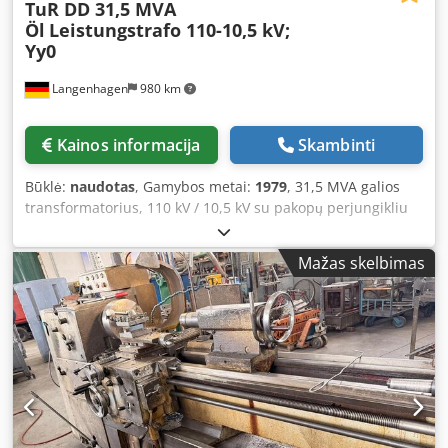
TuR DD 31,5 MVA
Öl
Leistungstrafo 110-10,5 kV;
Yy0
Langenhagen
980 km
Kainos informacija
Skambinti
Būklė:
naudotas
, Gamybos metai:
1979
, 31,5 MVA galios
transformatorius, 110 kV / 10,5 kV su pakopų perjungikliu
(19 pakopų), su išsiplėtimo rezervuaru, Buchholz relė, oro
sausintuvas, jungimo grupė Yy0, yra transformatoriaus
Mažas skelbimas
dokumentacija. Dodpfx Aork Nrtjpbeck