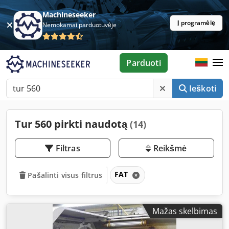
Machineseeker
Į programėlę
Nemokamai parduotuvėje
Parduoti
Ieškoti
Tur 560 pirkti naudotą
(14)
Filtras
Reikšmė
FAT
Pašalinti visus filtrus
Mažas skelbimas