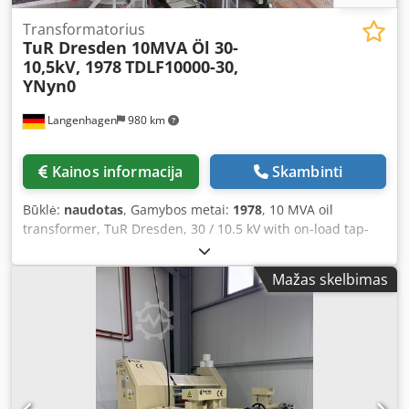
Transformatorius
TuR Dresden 10MVA Öl 30-
10,5kV, 1978
TDLF10000-30,
YNyn0
Langenhagen
980 km
Kainos informacija
Skambinti
Būklė:
naudotas
, Gamybos metai:
1978
, 10 MVA oil
transformer, TuR Dresden, 30 / 10.5 kV with on-load tap-
changer, 19 steps, vector group YNyn0, equipped with
conservator, Buchholz relay, air dehumidifier, cooling fans,
Mažas skelbimas
dial thermometer, year of manufacture 1978. Djdpfxst Akl
Ho Apbeck