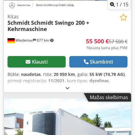
1
/
15
Kitas
Schmidt
Schmidt Swingo 200 +
Kehrmaschine
55 500 €
Wiedemar
877 km
57 500 €
Fiksuota kaina plius PVM
Klausti
Skambinti
Būklė:
naudotas
, rida:
20 050 km
, galia:
55 kW (74,78 AG)
,
pirmoji registracija:
11/2021
, kuro tipas:
dyzelinas
,
vairuotojo kabina:
kitas
, pavaros tipas:
kitas
, Gamybos
metai:
2021
, veikimo valandos:
2 532 h
, sėdimų vietų
Mažas skelbimas
skaičius:
2
, Įranga:
oro kondicionavimas
,