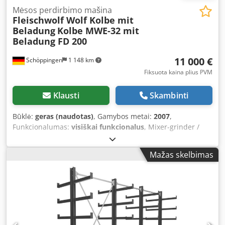
Mėsos perdirbimo mašina
Fleischwolf Wolf Kolbe mit
Beladung
Kolbe MWE-32 mit
Beladung FD 200
11 000 €
Schöppingen
1 148 km
Fiksuota kaina plius PVM
Klausti
Skambinti
Būklė:
geras (naudotas)
, Gamybos metai:
2007
,
Funkcionalumas:
visiškai funkcionalus
, Mixer-grinder /
Meat Mincer Kolbe MWE-32 In good used and fully
functional condition. Belt and motor are new. The unit
Mažas skelbimas
operates on 400 volts, is fully made of stainless steel,
comes with mixing paddle, 98 cm Enterprise, workshop
tested, ready for immediate use. Loading FD 200, year of
manufacture 2009. The machine itself is year 2007. Further
details on request. Dedpewcgr Esfx Aprjkr Payment by
cash or prepayment. Sale only to commercial buyers. No
warranty, no guarantee.