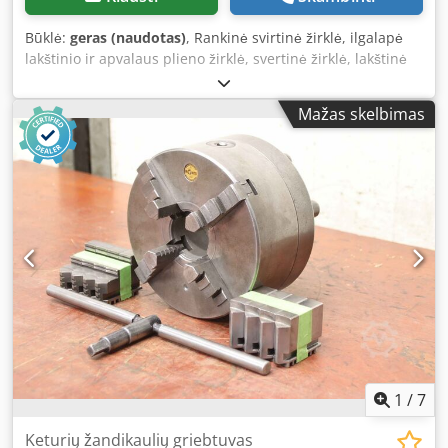
Būklė:
geras (naudotas)
, Rankinė svirtinė žirklė, ilgalapė
lakštinio ir apvalaus plieno žirklė, svertinė žirklė, lakštinė
žirklė, profilinė žirklė, rankinė svirtinė žirklė - Gamintojas:
VEB, rankinė svirtinė žirklė, tipas ScDH 5 - Pjovimo peilio
Mažas skelbimas
ilgis: 200 mm - Pjovimo galingumas: 5/7 mm -
Prispaudėjas: bepakopės reguliavimo galimybės Dkedpfx
Apox Ehlpsror - Matmenys: 470/120/H1270 mm - Svoris:
28,1 kg
1
/
7
Keturių žandikaulių griebtuvas