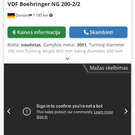
VDF Boehringer
NG 200-2/2
Dorsten
1 185 km
Kainos informacija
Skambinti
Būklė:
naudotas
, Gamybos metai:
2001
, Turning diameter
290 mm Turning length 850 mm Swing diameter 600 mm
Control Siemens Type 840 D mm Spindle bore 103 mm
Spindle speed 3000 rpm Driven tools 3000 rpm Rapid
Mažas skelbimas
traverse - grinding spindle 25 m/min Total power
requirement 65 kW Machine weight approx. 11 t Serial No.
1130.2011-30 Equipment: Main spindle / counter spindle 2
power chucks 2 tool turrets C-axis Enclosure Chip conveyor
Coolant system 22 bar Offer price without tooling Optional
accessories can be purchased additionally: 106 tool
holders for internal and external machining, 20 driven
tools (10 of which are angle tools) Dkjdpeyqv Aujfx Aprer
The technical data are provided by the manufacturer or
operator and are therefore non-binding for us. We reserve
the right to prior sale; only our terms and conditions of