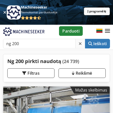
Machineseeker
Į programėlę
Nemokamai parduotuvėje
Parduoti
Ieškoti
Ng 200 pirkti naudotą
(24 739)
Filtras
Reikšmė
Mažas skelbimas