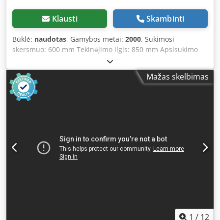
Klausti
Skambinti
Būklė:
naudotas
, Gamybos metai:
2000
, Sukimosi
skersmuo: 600 mm Tekinėjimo ilgis: 850 mm Apsisukimo
skersmuo virš stalo slankiklio: 290 mm Valdymas: Siemens
840D Tekinėjimo ilgis: 850 mm Sukimosi skersmuo virš
Mažas skelbimas
stalo: 600 mm x ašis: 220 mm z ašis: 950 mm Valdymas:
Siemens 840D Dkodpeydfpdofx Aprsr Sukimosi greitis: 0–
4500 aps./min. Įrankių revolveris: 2 vnt. Veleno anga: 65
mm Apsisukimo skersmuo: 290 mm Padavimo greitis x/y:
25 m/min Greitasis padavimas x/z: 25 m/min Darbo
aukštis: 1200 mm
1
/
12