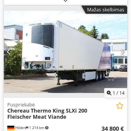
spalva:
juodas
, pakaba:
plienas
, sėdimų vietų skaičius:
5
,
Mažas skelbimas
kuras:
elektra
, Įranga:
ABS, borto kompiuteris, centrinis
užraktas, imobilaizerio sistema, kruizo kontrolė,
navigacijos sistema, oro kondicionavimas, oro pagalvė,
statymo jutikliai, stumdomos durys, sėdynės šildytuvas,
trauki kontrolė, vairo stiprintuvas
,
1
/
14
Puspriekabė
Chereau
Thermo King SLXi 200
Fleischer Meat Viande
34 800 €
Hilden
1 214 km