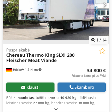
1
/
14
Puspriekabė
Chereau
Thermo King SLXi 200
Fleischer Meat Viande
34 800 €
Hilden
1 214 km
Fiksuota kaina plius PVM
Klausti
Skambinti
Būklė:
naudotas
, tuščias svoris:
10 920 kg
, didžiausias
leistinas svoris:
27 080 kg
, bendras svoris:
38 000 kg
,
pirmoji registracija:
05/2017
, krovimo vietos ilgis:
13 400