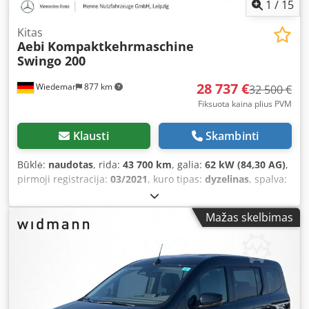
1
/
15
Kitas
Aebi
Kompaktkehrmaschine
Swingo 200
28 737 €
Wiedemar
877 km
32 500 €
Fiksuota kaina plius PVM
Klausti
Skambinti
Būklė:
naudotas
, rida:
43 700 km
, galia:
62 kW (84,30 AG)
,
pirmoji registracija:
03/2021
, kuro tipas:
dyzelinas
, spalva:
oranžinė
, padangos dydis:
225/70 R15
, vairuotojo kabina:
kitas
, pavaros tipas:
kitas
, emisijos klasė:
Euro 6
, pakaba:
Mažas skelbimas
kitas
, Gamybos metai:
2021
, sėdimų vietų skaičius:
2
,
Įranga:
borto kompiuteris, oro kondicionavimas,
papildomi žibintai, vairo stiprintuvas
,