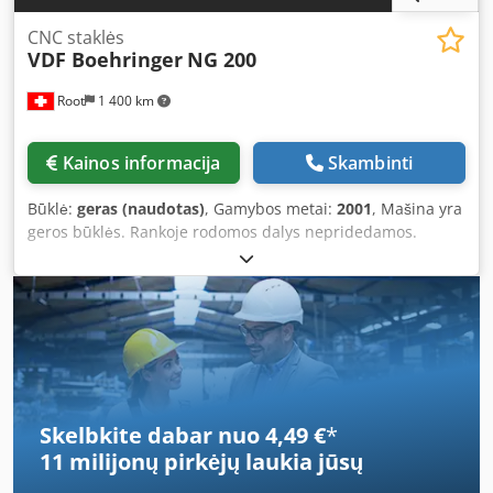
CNC staklės
VDF Boehringer
NG 200
Root
1 400 km
Kainos informacija
Skambinti
Būklė:
geras (naudotas)
, Gamybos metai:
2001
, Mašina yra
geros būklės. Rankoje rodomos dalys nepridedamos.
Pjovimo įrankiai nepridedami. Dkedsrpk Rmjpfx Aprsr
Skelbkite dabar nuo 4,49 €
*
11 milijonų pirkėjų
laukia jūsų