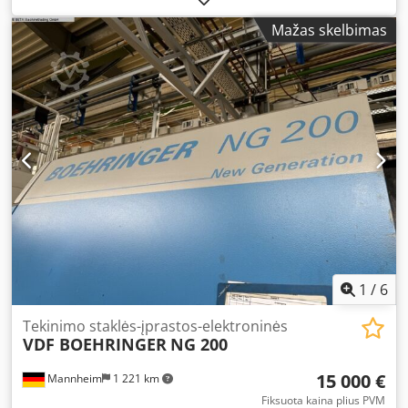
mm Valdymo sistema: Siemens SINUMERIK 840D Bendra
Mažas skelbimas
galia: 58 kW Automatizavimas: portalo tipo, su 2
konvejeriais Revolverinių galvučių skaičius: 3 Atraminė
galvutė: yra Atraminis įtaisas: nėra X ašis (skersinė): apie
220 mm Z ašis (išilginė): apie 950 mm Padavimo greitis:
apie 25 m/min (x/y) Greitasis judėjimas: apie 25 m/min
1
/
6
Tekinimo staklės-įprastos-elektroninės
VDF BOEHRINGER
NG 200
15 000 €
Mannheim
1 221 km
Fiksuota kaina plius PVM