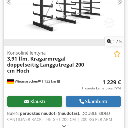
1
/
5
Konsolinė lentyna
3,91 lfm. Kragarmregal
doppelseitig
Langgutregal 200
cm Hoch
1 229 €
Wietmarschen
1 132 km
Fiksuota kaina plius PVM
Klausti
Skambinti
Būklė:
paruoštas naudoti (naudotas)
, DOUBLE-SIDED
CANTILEVER RACK | HEIGHT 200 CM | 200 KG PER ARM
This double-sided cantilever rack is ideal for storing light