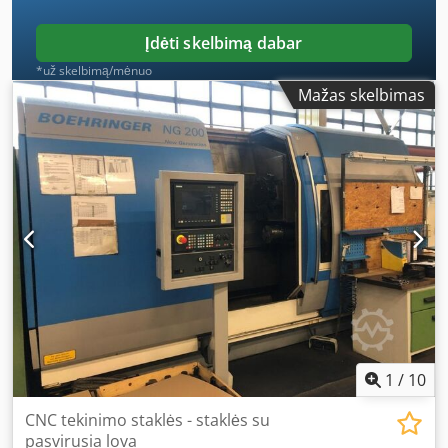
Įdėti skelbimą dabar
*už skelbimą/mėnuo
Mažas skelbimas
1
/
10
CNC tekinimo staklės - staklės su
pasvirusia lova