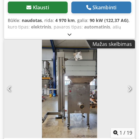
Klausti
Skambinti
Būklė:
naudotas
, rida:
4 970 km
, galia:
90 kW (122,37 AG)
,
kuro tipas:
elektrinis
, pavaros tipas:
automatinis
, ašių
konfigūracija:
2 ašys
, bendras svoris:
2 550 kg
, pirmoji
registracija:
05/2025
, pakaba:
plienas
, sėdimų vietų
Mažas skelbimas
skaičius:
7
, bendras plotis:
1 859 mm
, bendras aukštis:
1 811 mm
, kuras:
elektra
, Įranga:
ABS, borto kompiuteris,
imobilaizerio sistema, kruizo kontrolė, navigacijos
sistema, oro kondicionavimas, oro pagalvė, priekabos
jungtis, statymo jutikliai, stumdomos durys, sėdynės
šildytuvas, trauki kontrolė, vairo stiprintuvas
,
1
/
19