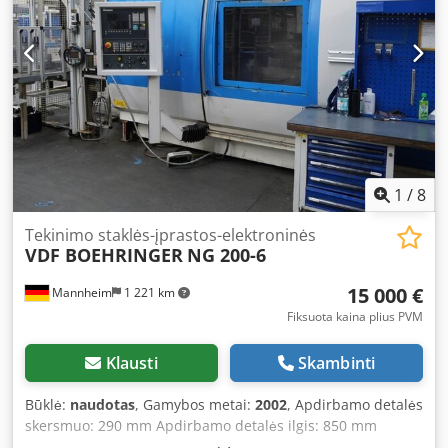
1
/
8
Tekinimo staklės-įprastos-elektroninės
VDF BOEHRINGER
NG 200-6
15 000 €
Mannheim
1 221 km
Fiksuota kaina plius PVM
Klausti
Skambinti
Būklė:
naudotas
, Gamybos metai:
2002
, Apdirbamo detalės
skersmuo: 290 mm Apdirbamo detalės ilgis: 850 mm
Dksdpszrzxcofx Aprsr Maksimalus skersmuo virš stalo: 600