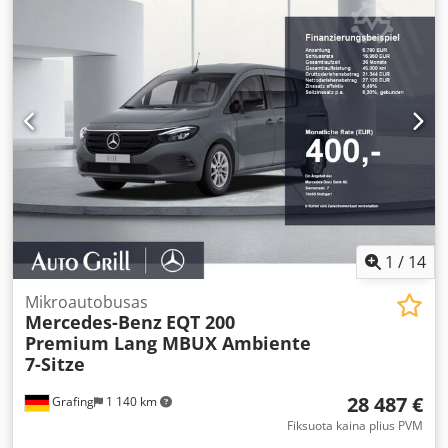
TETRA MULTISHRINK TMS 63-050V, pakavimas 2X3
KONVEJERIŲ SISTEMA LINIJA VIS DAR VEIKIA
1
/
14
Mikroautobusas
Mercedes-Benz
EQT 200
Premium Lang MBUX Ambiente
7-Sitze
28 487 €
Grafing
1 140 km
Fiksuota kaina plius PVM