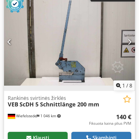
see photos -Transport dimensions: 2060/1080/H200 mm -
Total weight: 487 kg
1
/
8
Rankinės svirtinės žirklės
VEB
ScDH 5 Schnittlänge 200 mm
140 €
Wiefelstede
1 046 km
Fiksuota kaina plius PVM
Klausti
Skambinti