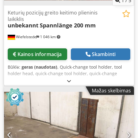
1
/
5
Keturių pozicijų greito keitimo plieninis
laikiklis
unbekannt
Spannlänge 200 mm
Wiefelstede
1 046 km
Kainos informacija
Skambinti
Būklė:
geras (naudotas)
, Quick-change tool holder, tool
holder head, quick-change tool holder, quick-change
boring tool holder, quick-change boring bar holder, quick-
change turning tool holder, double tool holder, double
Mažas skelbimas
turning tool holder, two-way tool holder, 2-way quick-
change holder, four-way turning tool holder, four-way tool
holder, 4-way quick-change holder - Quick-change tool
holder: 4-way quick-change boring bar holder - Mounting
dimensions: see photos - Clamping height: 59/34 mm -
Clamping length: 200 mm - Dimensions: 330/200/H285 mm
- Weight: 30.3 kg. Dkodpewvpvgofx Aprsr