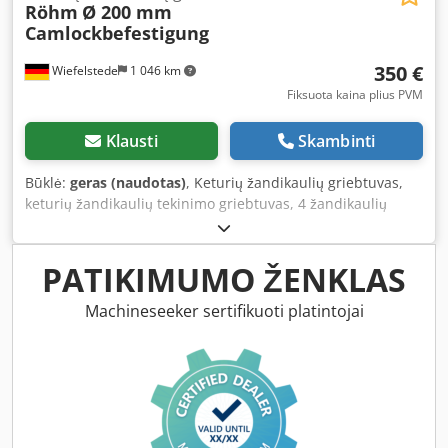
Röhm
Ø 200 mm
Camlockbefestigung
350 €
Wiefelstede
1 046 km
Fiksuota kaina plius PVM
Klausti
Skambinti
Būklė:
geras (naudotas)
, Keturių žandikaulių griebtuvas,
keturių žandikaulių tekinimo griebtuvas, 4 žandikaulių
griebtuvas - Gamintojas: Röhm, keturių žandikaulių
griebtuvas Ø 200 mm - Praleidimas: Ø 55 mm - Tvirtinimo
skylės skersmuo: Ø 133 mm - Tvirtinimas: trumpasis kūgis
PATIKIMUMO ŽENKLAS
6 / kūgis 103 - 105 mm, trumpakūgis flanšas su Camlock
tvirtinimu - Priedai: įskaitant 2 komplektus keičiamų
Machineseeker sertifikuoti platintojai
žandikaulių ir priveržimo įrankį - Matmenys: Ø200 x 185
mm - Svoris: 24 kg Dsdpfx Apjtxklyjrekr