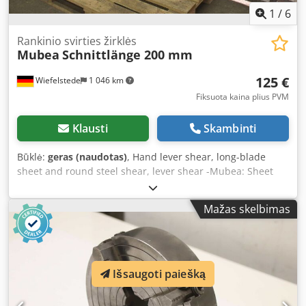
1
/
6
Rankinio svirties žirklės
Mubea
Schnittlänge 200 mm
125 €
Wiefelstede
1 046 km
Fiksuota kaina plius PVM
Klausti
Skambinti
Būklė:
geras (naudotas)
, Hand lever shear, long-blade
sheet and round steel shear, lever shear -Mubea: Sheet
and round steel shear -Cutting blade length: 200 mm -
Dimensions: 380/160/H1240 mm Dsdpfefgi Nmox Aprokr -
Mažas skelbimas
Weight: 22 kg
Išsaugoti paiešką