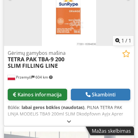
1
/
1
Gėrimų gamybos mašina
TETRA PAK TBA-9 200
SLIM
FILLING LINE
Przemyśl
604 km
Kainos informacija
Skambinti
Būklė:
labai geros būklės (naudotas)
, PILNA TETRA PAK
LINJA MODELIS TBA9 200ml SLIM Dkodpfovvn Ayjx Aprer
UŽPILDYMO MAŠINA TBA9/200S, V120, PAGAMINTA 1993
m., 52 000 DARBO VALANDŲ TSA 36 ŠIAUDELIŲ DĖTUVO U-
Mažas skelbimas
forma TETRA PAKUOTOJAS TCBP 50-030 WRAP AROUND