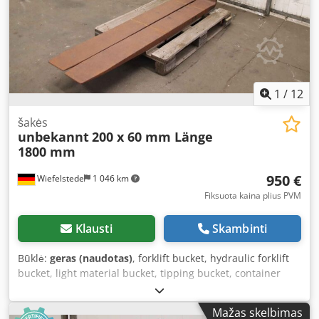
1
/
12
šakės
unbekannt
200 x 60 mm Länge
1800 mm
950 €
Wiefelstede
1 046 km
Fiksuota kaina plius PVM
Klausti
Skambinti
Būklė:
geras (naudotas)
, forklift bucket, hydraulic forklift
bucket, light material bucket, tipping bucket, container
tipping device, forklift tines, forklift forks, fork tines
Djdpfxewn D Eye Aprekr -Forklift tines: 2 pieces/1 pair -
Mažas skelbimas
Length: 1800 mm -Cross-section: 200 x 60 mm -Mounting: