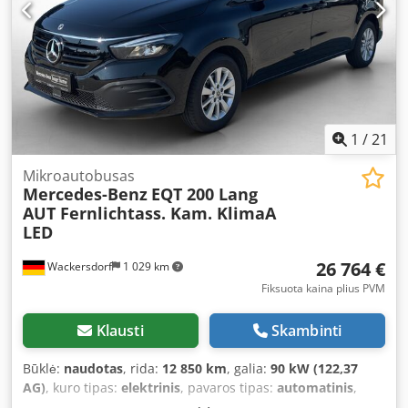
1
/
21
Mikroautobusas
Mercedes-Benz
EQT 200 Lang
AUT Fernlichtass. Kam. KlimaA
LED
26 764 €
Wackersdorf
1 029 km
Fiksuota kaina plius PVM
Klausti
Skambinti
Būklė:
naudotas
, rida:
12 850 km
, galia:
90 kW (122,37
AG)
, kuro tipas:
elektrinis
, pavaros tipas:
automatinis
,
bendras svoris:
2 550 kg
, pirmoji registracija:
05/2025
,