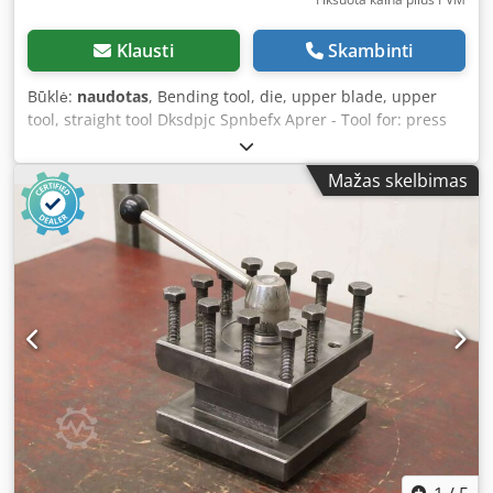
Klausti
Skambinti
Būklė:
naudotas
, Bending tool, die, upper blade, upper
tool, straight tool Dksdpjc Spnbefx Aprer - Tool for: press
brake - Tool type: die - Thickness: 25/13 mm - Drawing
available in the pictures - Total length: 200 mm - Total
Mažas skelbimas
height: 188 mm - Weight: 6 kg