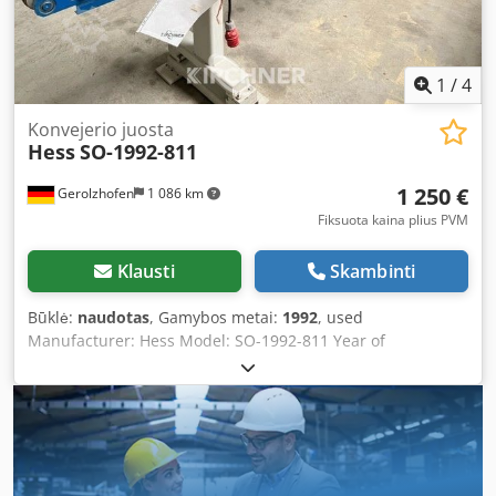
1
/
4
Konvejerio juosta
Hess
SO-1992-811
1 250 €
Gerolzhofen
1 086 km
Fiksuota kaina plius PVM
Klausti
Skambinti
Būklė:
naudotas
, Gamybos metai:
1992
, used
Manufacturer: Hess Model: SO-1992-811 Year of
manufacture: 1992 Conveyor length: approx. 3200 mm Belt
width: approx. 250 mm Dedpfx Akevwf H Ssqock Motor:
0.25 kW Continuously adjustable conveyor speed Required
space: approx. 3250 mm x 800 mm x 1600 mm Location:
97447 Gerolzhofen, loaded free on truck, unpacked
Delivery in as-is condition as inspected, no refurbishment