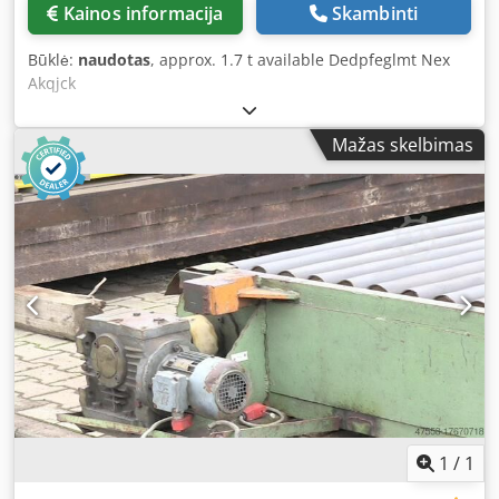
Kainos informacija
Skambinti
Būklė:
naudotas
, approx. 1.7 t available Dedpfeglmt Nex
Akqjck
Mažas skelbimas
1
/
1