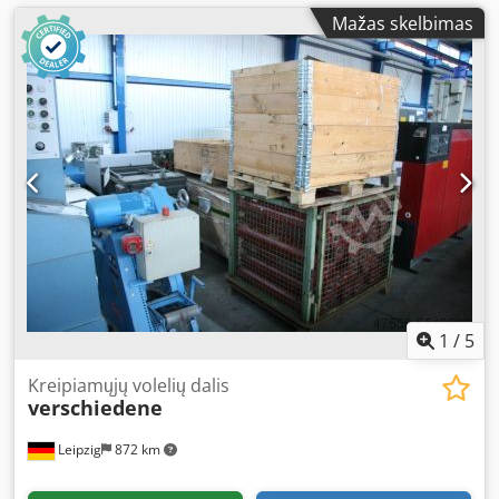
Mažas skelbimas
1
/
5
Kreipiamųjų volelių dalis
verschiedene
Leipzig
872 km