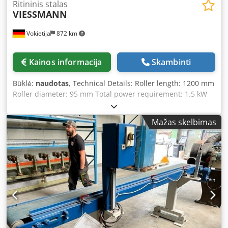
Ritininis stalas
VIESSMANN
Vokietija
872 km
Kainos informacija
Skambinti
Būklė:
naudotas
, Technical Details: Roller length: 1200 mm
Roller diameter: 95 mm Total power requirement: 1.5 kW
Dsdpfx Aou Nkv Tskqsck Machine weight approx.: 2.0 t
Dimensions (L x W x H): 4.3 x 1.5 x 0.45 m The following
Mažas skelbimas
roller conveyors are available for sale: - Design: robust
angle iron construction - Rollers are driven by motor (380V,
2.15A at 1400 rpm) - Rollers are adjustable - Conveyor size:
4100 x 1200 mm