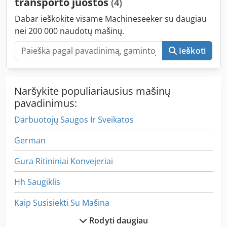
transporto juostos
(4)
Dabar ieškokite visame Machineseeker su daugiau
nei 200 000 naudotų mašinų.
Ieškoti
Naršykite populiariausius mašinų
pavadinimus:
Darbuotojų Saugos Ir Sveikatos
German
Gura Ritininiai Konvejeriai
Hh Saugiklis
Kaip Susisiekti Su Mašina
Rodyti daugiau
Kaip Susisiekti Su Ratukais