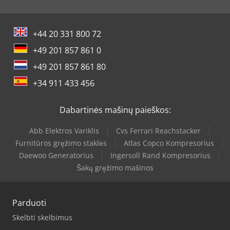
+44 20 331 800 72
+49 201 857 861 0
+49 201 857 861 80
+34 911 433 456
Dabartinės mašinų paieškos:
Abb Elektros Variklis
Cvs Ferrari Reachstacker
Furnitūros gręžimo staklės
Atlas Copco Kompresorius
Daewoo Generatorius
Ingersoll Rand Kompresorius
Šakų gręžimo mašinos
Parduoti
Skelbti skelbimus