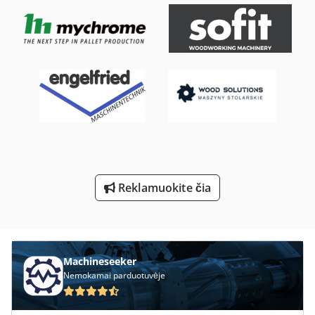
Srauto Ir Vandens Kreiptuvas
Stavostroj Vp 200
Tekinimo Su Skaitmeniniu Ekranu
Transporto Laikikliai
Transporto Ritininis Konvejeris
Transporto Rėmeliai
Reklamuokite čia
V E P Mašinų Gmbh
Vokas Su Léger
Machineseeker
Nemokamai parduotuvėje