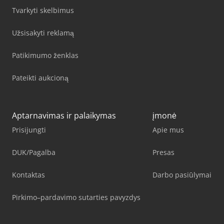
Tvarkyti skelbimus
Užsisakyti reklamą
Patikimumo ženklas
Pateikti aukcioną
Aptarnavimas ir palaikymas
įmonė
Prisijungti
Apie mus
DUK/Pagalba
Presas
Kontaktas
Darbo pasiūlymai
Pirkimo–pardavimo sutarties pavyzdys