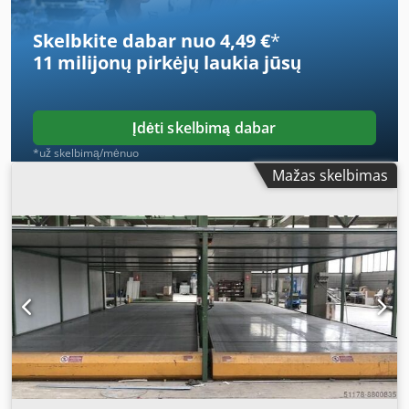
without warranty or guarantee
Skelbkite dabar nuo 4,49 €
*
11 milijonų pirkėjų
laukia jūsų
Įdėti skelbimą dabar
*už skelbimą/mėnuo
Mažas skelbimas