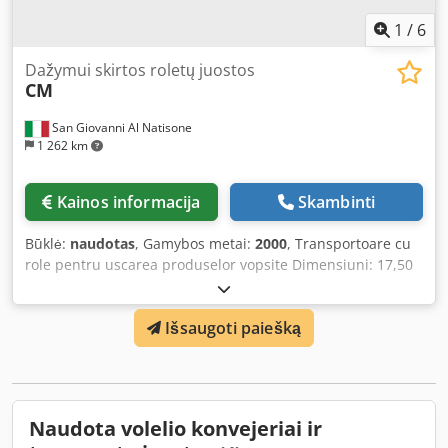
1
/
6
Dažymui skirtos roletų juostos
CM
San Giovanni Al Natisone
1 262 km
Kainos informacija
Skambinti
Būklė:
naudotas
, Gamybos metai:
2000
, Transportoare cu
role pentru uscarea produselor vopsite Dimensiuni: 17,50
x 4 m (VÂNDUT) 17,50 x 4 m (VÂNDUT) 20 x 2,50 m 20 x 2,50
m Dcedpfx Akekpwwdjqjk
Išsaugoti paiešką
Naudota volelio konvejeriai ir