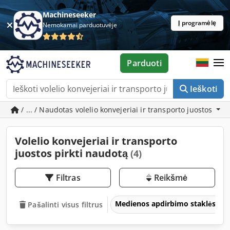
Machineseeker
Į programėlę
Nemokamai parduotuvėje
Parduoti
Ieškoti
/ ... / Naudotas volelio konvejeriai ir transporto juostos
Volelio konvejeriai ir transporto
juostos pirkti naudotą
(4)
Filtras
Reikšmė
Medienos apdirbimo staklės
Pašalinti visus filtrus