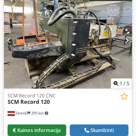
Uok
1
/
5
SCM Record 120 CNC
SCM
Record 120
Strenči
295 km
Kainos informacija
Skambinti