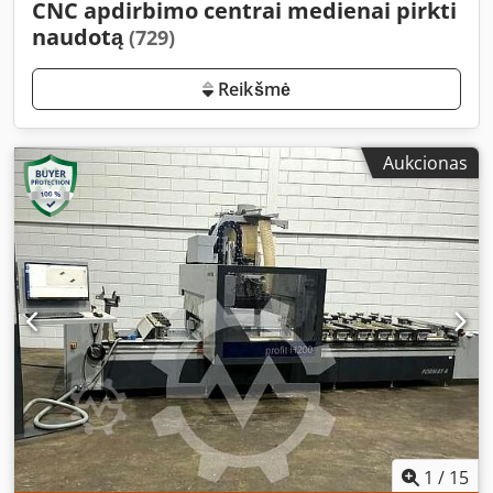
CNC apdirbimo centrai medienai pirkti
naudotą
(729)
Reikšmė
Aukcionas
1
/
15