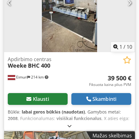
1
/
10
Apdirbimo centras
Weeke
BHC 400
39 500 €
Eimuri
214 km
Fiksuota kaina plius PVM
Klausti
Skambinti
Būklė:
labai geros būklės (naudotas)
, Gamybos metai:
2008
, Funkcionalumas:
visiškai funkcionalus
, X ašies eiga:
3 250 mm
, Y ašies eiga:
1 250 mm
, Z ašies eigos atstumas:
125 mm
, sukimosi greitis (maks.):
24 000 aps./min
, Prie
Mažas skelbimas
mašinos pridedama nemažai įrankių. Dcodpfx Ajya Aimja