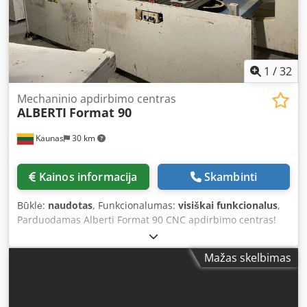
1
/
32
Mechaninio apdirbimo centras
ALBERTI
Format 90
Kaunas
30 km
Kainos informacija
Skambinti
Būklė:
naudotas
, Funkcionalumas:
visiškai funkcionalus
,
Parduodamas Alberti Format 90 CNC apdirbimo centras!
Dcodpfxex Ey Sde Aa Usk Techninės specifikacijos Darbinė
zona: 3000 x 1250 mm Didžiausias plokštės storis: 50 mm
Mažas skelbimas
Didžiausias programuojamas greitis: X ašis – 40 m/min, Y
ašis – 40 m/min, Z ašis – 9 m/min Velenų variklių galia: 2 x 2
AG – 3000 aps./min. 27 nepriklausomų vertikalių velenų,
atstumas tarp jų 32 mm Galimybė montuoti 4 frezas su