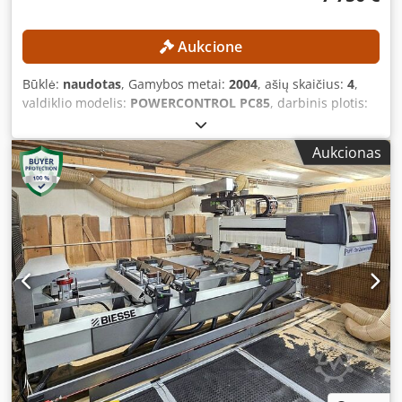
Aukcione
Būklė:
naudotas
, Gamybos metai:
2004
, ašių skaičius:
4
,
valdiklio modelis:
POWERCONTROL PC85
, darbinis plotis:
1 220 mm
, frezosios veleno greitis (maks.):
24 000
aps./min
, darbinis ilgis:
3 250 mm
, TECHNINĖS
Aukcionas
CHARAKTERISTIKOS Darbinis plotas (X ašis): 3 250 mm
Dcjdpozmtl Refx Aa Uek Darbinis plotas (Y ašis): 1 220 mm
Darbo zonų skaičius: 2 Stalo sistema: „Pod-and-Rail“ tipo
stalas Vakuuminių tvirtiklių skaičius: 6 Valdomų ašių
skaičius: 4 Gręžimo galvučių skaičius: 1 Frezavimo velenų
skaičius: 1 Įpjovų darymo galvučių skaičius: 1 Gręžimo
galvutė Padėtis: viršuje Vertikalūs gręžimo velenai: 12
Horizontalūs gręžimo velenai (X ašis): 4 Horizontalūs
gręžimo velenai (Y ašis): 2 Bendras gręžimo velenų
skaičius: 18 Frezavimo velenas Padėtis: viršuje Valdomos
ašys: 4 Variklio galia: 12 kW Sūkių skaičius: 24 000 aps./min.
Aušinimas: skysčiu Įrankio keitimas: automatinis Įpjovų
darymo galvutė Padėtis: viršuje Konstrukcija: tvirta, skirta