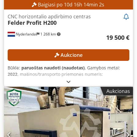
Baigiasi po
10
d
16
h
13
min
59
s
CNC horizontalio apdirbimo centras
Felder
Profit H200
Nyderlandai
1 268 km
19 500 €
Aukcione
Būklė:
paruoštas naudoti (naudotas)
, Gamybos metai:
2022
, mašinos/transporto priemonės numeris:
30B.11.040.22
, Funkcionalumas:
visiškai funkcionalus
,
TECHNINĖS SPECIFIKACIJOS Darbinė erdvė pagal X ašį:
Aukcionas
3300 mm Darbinė erdvė pagal Y ašį: 1280 mm Darbinė
erdvė pagal Z ašį: 250 mm Eismo diapazonas pagal X ašį:
4000 mm Eismo diapazonas pagal Y ašį: 1670 mm Eismo
diapazonas pagal Z ašį: 500 mm Dcjdpfx Ajzrmuvea Uok
Frezavimo velenas Frezavimo velenų skaičius: 1 vnt.
Maksimalus veleno sukimosi greitis: 24 000 aps./min.
Pagrindinio variklio galia: 11 kW Įrankių tvirtinimo sistema: