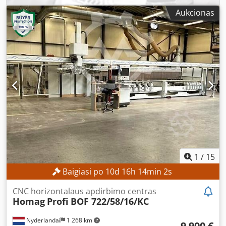
Vardinė galia: 10,0 kW Matmenys ir svoris Montavimo
matmenys (ilgis x plotis x aukštis): 4 500 x 1 900 x 2 250
Aukcionas
mm Transportavimo matmenys (ilgis x plotis x aukštis): 2
500 x 1 900 x 2 250 mm Transportavimo svoris: 1 600 kg
Transportavimo pakuočių skaičius: 1 vnt. Darbo valandos:
19 402 val. Dcodpfx Aaezrmn Nj Uek ĮRANGA Įrankiai
Dokumentacija CNC dokumentacija USB atmintinėje
Naudotojo raktai / licencijos CE žymėjimas Pjovimo
įrenginys Durų užraktas Saugos šviesos uždanga Gręžimo
įrankis
1
/
15
Baigiasi po
10
d
16
h
13
min
59
s
CNC horizontalaus apdirbimo centras
Homag
Profi BOF 722/58/16/KC
Nyderlandai
1 268 km
9 900 €