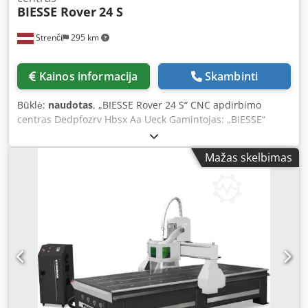
BIESSE Rover
24 S
Strenči
295 km
Kainos informacija
Skambinti
Būklė:
naudotas
, „BIESSE Rover 24 S“ CNC apdirbimo
centras Dedpfozrv Hbsx Aa Ueck Gamintojas: „BIESSE“
Modelis: „Rover 24 S“ Gamybos metai: 2001 Serijos
numeris: 16171 Maitinimo įtampa: 230 V Galia: 20 kW
Mažas skelbimas
Nominali srovė: 59 A Dažnis: 50 Hz Oro slėgis: 6,5–7,5 bar
Reikalingas oro srautas: 30 m/s Svoris: 3450 kg Įrangai
reikalinga techninė priežiūra ir aptarnavimas.