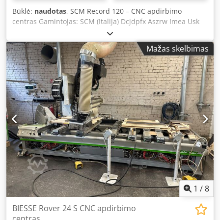
Būklė:
naudotas
, SCM Record 120 – CNC apdirbimo
centras Gamintojas: SCM (Italija) Dcjdpfx Aszrw Imea Usk
Modelis: Record 120 Pagaminimo metai: 1997 Maitinimo
įtampa: 400 V / 50 Hz / 3 fazės Svoris: 4200 kg
Mažas skelbimas
1
/
8
BIESSE Rover 24 S CNC apdirbimo
centras