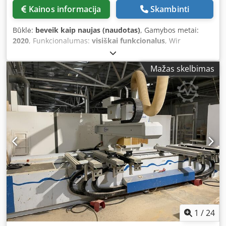
keitimas Siurblys, skirtas apdirbamo ruošinio fiksavimui
Kainos informacija
Skambinti
Staklė parduodama ir tiekiama tokios būklės, kokia yra, su
visais trūkumais („kaip matoma ir patinka“), remiantis
Būklė:
beveik kaip naujas (naudotas)
, Gamybos metai:
nuotraukų dokumentacija ir techniniais / komerciniais
2020
, Funkcionalumas:
visiškai funkcionalus
, Wir
dokumentais, turinčiais aprašomąjį pobūdį. Pirkėjas turi
präsentieren ein vollautomatisches Faserlaser-
teisę patikrinti prekę prieš ją paimdamas ir yra atsakingas
Schneidsystem mit integriertem Lagersystem,
už staklės montavimą, tvirtinimą ir naudojimą numatytoje
Mažas skelbimas
roboterunterstütztem Handling und
vietoje. Išorinė nuoroda: 6487
Hochgeschwindigkeits-Präzisionsleistung, speziell
entwickelt für industrielle Produktionsumgebungen. KIMLA
POWERCUT LF1530 Faserlaser-Schneidsystem
(Vollautomatische Linie) Modell: KIMLA POWERCUT LF1530
Hersteller: KIMLA Baujahr: 2020 Zertifizierung: CE-
zertifiziert Steuerung: Vollständige CNC-Digitalsteuerung
Technische Daten Installationslänge 12.500 mm
Installationsbreite 7.200 mm Installationhöhe 3.000 mm
Nennformat Blech (X-Achse) 3.000 mm Nennformat Blech
(Y-Achse) 1.500 mm Schneidbereich X-Achse 3.050 mm
Schneidbereich Y-Achse 1.550 mm Schneidbereich Z-Achse
120 mm Max. Verfahrgeschwindigkeit (alle Achsen) 230
m/min Max. Verfahrgeschwindigkeit (X/Y-Achsen) 230
1
/
24
m/min Max. Verfahrgeschwindigkeit (Z-Achse) 70 m/min