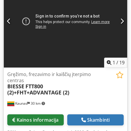
Morse kūgiu Frezos greitis ir galia: 18000 aps./min.
Galimybė montuoti 1 pjūklą Pjūklo greitis ir galia: 12000
aps./min. Darbinis slėgis: 6 bar Bendras svoris: 4450 kg
Matmenys su elektros spintele: 5800 x 3450 x 1950 mm
1
/
19
Gręžimo, frezavimo ir kaiščių įterpimo
centras
BIESSE
FTT800
(2)+FHT+ADVANTAGE (2)
Kaunas
30 km
Kainos informacija
Skambinti