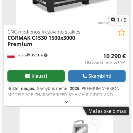
1
/
9
CNC medienos frezavimo stakles
CORMAK
C1530 1500x3000
Premium
10 290 €
Siedlce
352 km
Fiksuota kaina plius PVM
Klausti
Skambinti
Būklė:
naujas
, Gamybos metai:
2026
, PREMIUM VERSION
MODELS ARE CHARACTERIZED BY HIGH RIGIDITY AND
MAXIMUM RESOLUTION PRECISION, OPERATING IN FULL
INTERPOLATION ON EACH AXIS: X, Y, Z. The machine holds
Mažas skelbimas
an “Innovation Opinion” certificate, which facilitates access
to EU funding for purchase. This high-end CNC milling
machine is designed for material removal machining and,
thanks to a wide range of configurations, finds applications