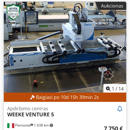
judėjimo diapazonas: 3 720 mm Y ašies judėjimo
Aukcionas
diapazonas: 2 500 mm Z ašies judėjimo diapazonas: 225
mm Maksimalus apdirbamo gaminio plotis: 2 100 mm
Maksimalus apdirbamo gaminio aukštis: 85 mm Ašių
skaičius: 3 Įrankių laikiklio vietų skaičius: 15 Stalo ilgis: 3
720 mm Stalo plotis: 2 100 mm MAŠINOS
CHARAKTERISTIKOS Valdymo būdas: elektrinis Matmenys
(ilgis x plotis x aukštis): 9 766 x 4 789 x 2 288 mm ĮRANGA
CE ženklas Dokumentacija / instrukcija
1
/
14
Baigiasi po
10
d
15
h
38
min
59
s
Apdirbimo centras
WEEKE
VENTURE 5
Piemonte
1 638 km
7 750 €