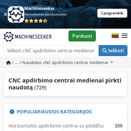
Machineseeker
Į programėlę
Nemokamai parduotuvėje
Parduoti
Ieškoti
/ ... / Naudotas cNC apdirbimo centrai medienai
CNC apdirbimo centrai medienai pirkti
naudotą
(729)
POPULIARIAUSIOS KATEGORIJOS
Horizontalūs apdirbimo centrai su plokščiu
359