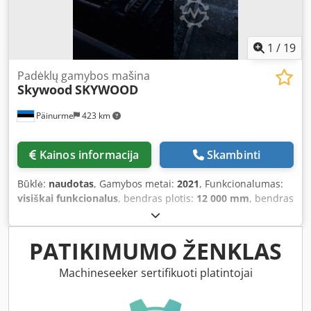
1
/
19
Padėklų gamybos mašina
Skywood
SKYWOOD
Päinurme
423 km
Kainos informacija
Skambinti
Būklė:
naudotas
, Gamybos metai:
2021
, Funkcionalumas:
visiškai funkcionalus
, bendras plotis:
12 000 mm
, bendras
ilgis:
34 000 mm
, įėjimo srovė:
600 A
, ankstesnių savininkų
skaičius:
1
, vietos reikalavimas ilgis:
30 000 mm
, Pilnai
komplektuota paletinės lentos gamybos linija: rąstų
PATIKIMUMO ŽENKLAS
estakada, išilginių pjūvių pjūklas, medžiagos atskirtuvas,
centriklis, daugiagrandinė išilginių pjūvių pjūklas, seimeris,
Machineseeker sertifikuoti platintojai
2 vnt. skersinio pjovimo staklės, medienos smulkintuvas,
pjuvenų ir drožlių atskirtuvas. Dkodpoy U Ikasfx Abxjr