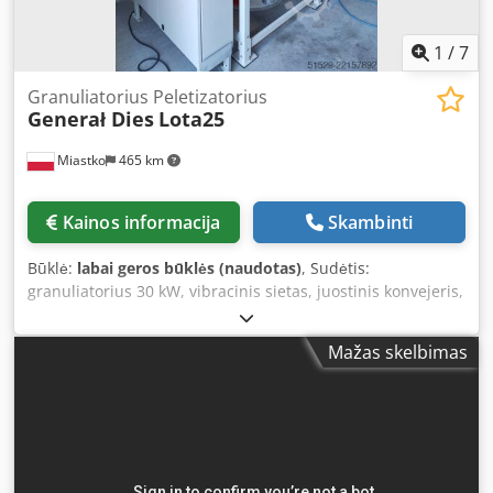
1
/
7
Granuliatorius Peletizatorius
Generał Dies
Lota25
Miastko
465 km
Kainos informacija
Skambinti
Būklė:
labai geros būklės (naudotas)
, Sudėtis:
granuliatorius 30 kW, vibracinis sietas, juostinis konvejeris,
svėrimo-pakavimo įrenginys, suvirinimo aparatas, nauja
matrica + 4 voleliai. Būklė ideali. Dkjdpfxezfhwfe Abxer
Mažas skelbimas