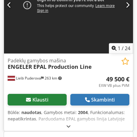
1
/
24
Padėklų gamybos mašina
ENGELER
EPAL Production Line
49 500 €
Lielā Puderova
263 km
EXW VB plius PVM
Klausti
Skambinti
Būklė:
naudotas
, Gamybos metai:
2004
, Funkcionalumas:
nepatikrintas
, Parduodama EPAL gamybos linija Latvijoje
Komplektacija: - Medienos ilginimo staklės – KALLFASS PFA-
250 - Padėklų kojelių ilginimo staklės – Bohm & Kruse -