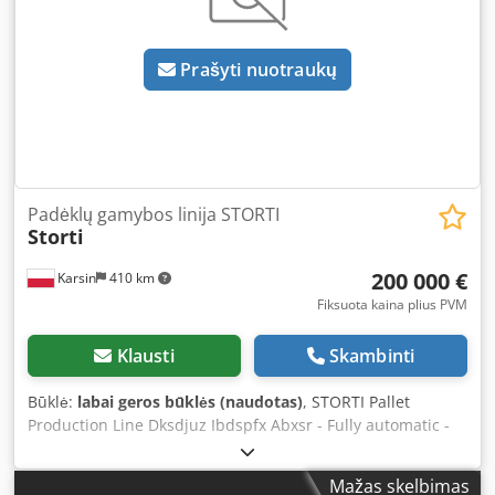
Prašyti nuotraukų
Padėklų gamybos linija STORTI
Storti
200 000 €
Karsin
410 km
Fiksuota kaina plius PVM
Klausti
Skambinti
Būklė:
labai geros būklės (naudotas)
, STORTI Pallet
Production Line Dksdjuz Ibdspfx Abxsr - Fully automatic -
Corner milling - Stacker - Brand marking/burning
Mažas skelbimas