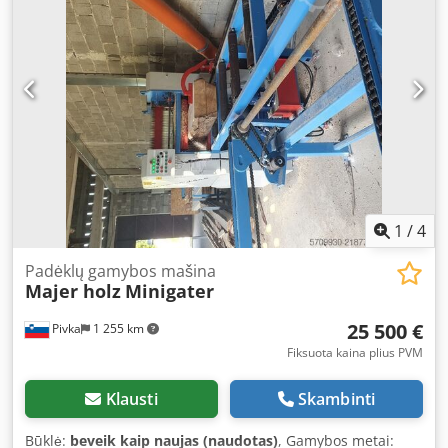
linijoms vėliau įdiegti automatizavimą.
1
/
4
Padėklų gamybos mašina
Majer holz
Minigater
25 500 €
Pivka
1 255 km
Fiksuota kaina plius PVM
Klausti
Skambinti
Būklė:
beveik kaip naujas (naudotas)
, Gamybos metai: