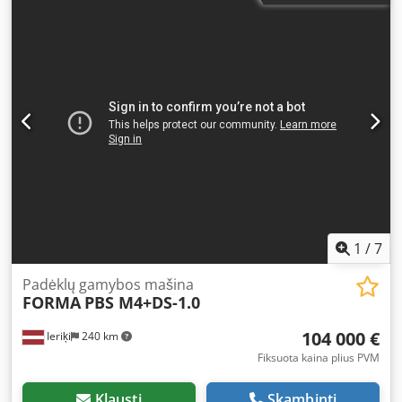
1
/
7
Padėklų gamybos mašina
FORMA
PBS M4+DS-1.0
104 000 €
Ieriķi
240 km
Fiksuota kaina plius PVM
Klausti
Skambinti