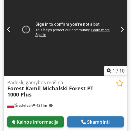
Dangčio laikiklis Dangčio paėmiklis Laikiklis 2 x rotacinis
įtaisas „Terwort NM2“ vinių įkalamoji mašina Bėgių
frezavimo staklės Sklendžių įtaisas Kampinis pjūklas
Degimo stotis Šakinis krautuvas Dedpfx Aszp El Uobxekr
Išleidimo konvejeris
1
/
10
Padėklų gamybos mašina
Forest Kamil Michalski
Forest PT
1000 Plus
Średni Łan
431 km
Kainos informacija
Skambinti