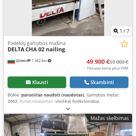
1
/
7
Padėklų gamybos mašina
DELTA
CHA 02 nailing
49 900 €
Шумен
1 342 km
59 000 €
Fiksuota kaina plius PVM
Klausti
Skambinti
Būklė:
paruoštas naudoti (naudotas)
, Gamybos metai:
2002
, Funkcionalumas:
visiškai funkcionalus
,
mašinos/transporto priemonės numeris:
Delta
MACHINERY
, Siūlome šią tinkamą naudoti DELTA CHA 02 E
Mažas skelbimas
paletų gamybos mašiną, pagamintą 2002 metais.
Gamintojas: DELTA Dedpfx Aey H D Dyobxskr Modelis: CHA
02 E Pagaminimo metai: 2002 Būklė: tinkama naudoti /