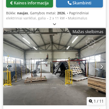
Kainos informacija
Skambinti
Būklė:
naujas
, Gamybos metai:
2026
, • Pagrindiniai
elektriniai varikliai, galia – 2 x 11 kW • Maksimalus
apdirbamo medžiagos storis – 250 mm • Maksimalus
apdirbamo medžiagos plotis – 300 mm • Minimalus
Mažas skelbimas
pjovimo aukštis – 10 mm • Reguliuojamas padavimo greitis
– 5–25 m/min Dkjdpfx Aszqzgwebxsr • Apatinio disko
judėjimo diapazonas – 10–150 • Viršutinio disko judėjimo
diapazonas – 20–190 • Minimalus atstumas tarp diskų – 15
mm • Diskų tepimas – pneumatiniai purkštuvai • Disko
įtempimas – hidraulinis • Padėties žymeklis – rankinis •
Ratų skersmuo – 710 mm • Išėjimo stalas, ilgis – 2,5 m •
Dvigubi prispaudžiamieji ritinėliai
1
/
11