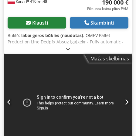
190 000 €
Karsin
410 km
Fiksuota kaina plius PVM
Klausti
Skambinti
Būklė:
labai geros būklės (naudotas)
, OMEV Pallet
Production Line Dedpfx Absuz Igajxekr - Fully automatic -
Corner milling - Stacker - Brand marking (burning)
Mažas skelbimas