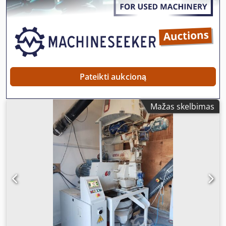
Pateikti aukcioną
Mažas skelbimas