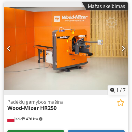
Mažas skelbimas
1
/
7
Padėklų gamybos mašina
Wood-Mizer
HR250
Koło
476 km