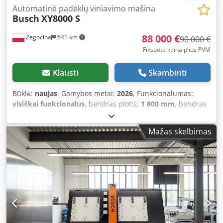
Automatinė padėklų viniavimo mašina
Busch
XY8000 S
88 000 €
Żegocina
641 km
90 000 €
Fiksuota kaina plius PVM
Klausti
Skambinti
Būklė:
naujas
, Gamybos metai:
2026
, Funkcionalumas:
visiškai funkcionalus
, bendras plotis:
1 800 mm
, bendras
aukštis:
2 250 mm
, bendras ilgis:
8 000 mm
, bendras
svoris:
1 500 kg
, Būklė: Nauja Montavimas ir techninis
Mažas skelbimas
aptarnavimas: visoje Europoje Mokymai: įskaitant
operatoriaus mokymus Garantija: gamintojo garantija
Dkedpfx Ajphmwbsbxsr Maksimalūs palečių matmenys: 2x
140 cm x 140 cm Darbo principas: 2 stalų sistema
(dešinysis ir kairysis stalas) Universalumas: Kaluoja visas
palečių rūšis ir pagrindus Atminties talpa: atmintis 900
skirtingų palečių tipams Valdymas: paprastas ir intuityvus
naudojimas Valdiklis (kalbos): anglų, vokiečių, lenkų,
prancūzų, italų, ispanų Automatizacija: automatinis