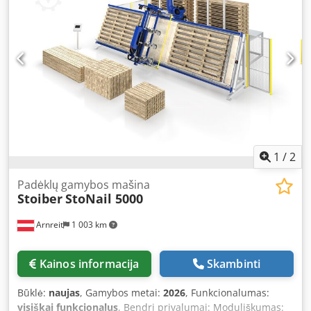
Garantija: gamintojo garantija Maksimalūs palečių
matmenys: 2x 140 cm x 140 cm Darbo principas: dviejų
stalų sistema (dešinysis ir kairysis stalas) Universalumas:
Kaluoja bet kokio tipo paletes ir jų pagrindus Atminties
talpa: galima išsaugoti iki 900 skirtingų palečių tipų
Valdymas: paprastas ir intuityvus naudojimas Valdymo
kalbos: anglų, vokiečių, lenkų, prancūzų, italų, ispanų
Automatizavimas: automatinis judėjimo kelių generavimas
Galimybės: mašinos matmenys individualiai pritaikomi
(ilgis iki 13 metrų)
1
/
2
Padėklų gamybos mašina
Stoiber
StoNail 5000
Arnreit
1 003 km
Kainos informacija
Skambinti
Būklė:
naujas
, Gamybos metai:
2026
, Funkcionalumas:
visiškai funkcionalus
, Bendri privalumai: Moduliškumas: