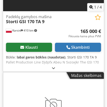
1
/
4
Padėklų gamybos mašina
Storti
GSI 170 TA 9
165 000 €
Karsin
410 km
Fiksuota kaina plius PVM
Klausti
Skambinti
Būklė:
labai geros būklės (naudotas)
, Storti GSI 170 TA 9
Pallet Production Line Djdpfx Abeu N Svzoxjkr The GSI 170
TA 9 is a hydraulic nailing line designed for pallet
production. It features a drive system with an alternating
Mažas skelbimas
nailing carriage and a marking burner, enabling efficient
fulfillment of the demands in pallet manufacturing
operations.