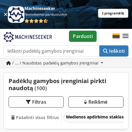
Machineseeker
Į programėlę
Nemokamai parduotuvėje
Parduoti
Ieškoti
/ ... / Naudotas padėklų gamybos įrenginiai
Padėklų gamybos įrenginiai pirkti
naudotą
(100)
Filtras
Reikšmė
Medienos apdirbimo staklės
Pašalinti visus filtrus