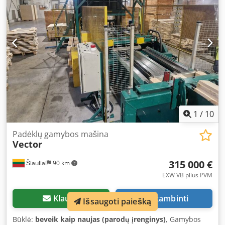
veikianti ir sumontuota Tipas: Delta paletų gamybos
mašina / paletų presas Jeigu turite papildomų klausimų ar
reikia daugiau informacijos, prašome atsiųsti užklausą
arba paskambinti.
1
/
10
Padėklų gamybos mašina
Vector
315 000 €
Šiauliai
90 km
EXW VB plius PVM
Klausti
Skambinti
Išsaugoti paiešką
Būklė:
beveik kaip naujas (parodų įrenginys)
, Gamybos