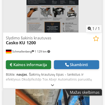
mums žinutę arba susisiekite telefonu.
1
/
1
Slydimo šakinis krautuvas
Casko
KU 1200
Schmallenberg
1 129 km
Kainos informacija
Skambinti
Būklė:
naujas
, Šakinių krautuvų tipas – lankstus ir
efektyvus Dksdpfeztdp Tox Abxjr Automatinis paruoštų
bėgelių atėmimas iš esamų gamybos įrenginių. – Bėgelių
krovimas ir rikiuotė – Skirtingiems bėgelių matmenims –
Mažas skelbimas
Integravimas į esamus įrenginius – Rankinio darbo
apimties sumažinimas – Efektyvus ir vietą taupantis
bėgelių krovimas Idealiai tinka esamoms bėgelių gamybos