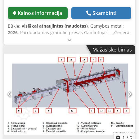
Dažnio valdymu valdomas, skirtas vinių įsmeigimo įrenginių
padėčiai nustatyti. Įrengtas su 6 vinių įsmeigimo
Kainos informacija
Skambinti
galvutėmis, įskaitant stūmoklį, vinių laikiklį, išleidimo
mechanizmą ir vinių įsmeigimo batelius, skirtus įsmeigimo
Būklė:
visiškai atnaujintas (naudotas)
, Gamybos metai:
gyliui riboti. Rankinis vinių įsmeigimo galvutės greito
2026
, Parduodamas granulių presas Gamintojas – „General
reguliavimo mechanizmas, skirtas skirtingiems padėklų
Dies“ Variklio galia – 200 kW Gamybos našumas – 2,2 t/val.
dydžiams. Saugos funkcijos, tokios kaip susidūrimų
Pagaminimo metai – 2014 / 2026 (atnaujintas) Dsdpezq E
stebėjimas (stūmoklio judėjimas nuolat stebimas).
Mažas skelbimas
Avefx Abxjkr
Paleidimo mygtukas tiesiogiai ant vinių tilto. Vinių
įsmeigimo įrenginiai: Tipas: priklausomai nuo kliento
pageidavimų (Bea, Bostitch, Max, Fasco ir kt.). Vinių talpa:
iki 90 mm ilgio (ilgesni vinys pagal susitarimą).
Neprivaloma: „Maxi-Coil“ dėklai iki 1000 vinių.
Programavimas ir valdymas: Paprastas valdymas:
intuityvus programavimas, įskaitant vizualizaciją, kurioje
rodomas gaminys, kurį reikia sujungti vinių (padėklai ir
dėžės). Valdymas: „Siemens“ PLC su jutikliniu ekranu.
Funkcijos: Padėklų programavimas tiesiogiai valdymo pulte.
Padėklų ir vinių skaitiklis; mašina sustoja, kai baigiasi vinys.
Sukurtų padėklų programų saugojimas. Nuotolinė priežiūra
per interneto ryšį. Daugiakalbis valdymas (vokiečių, anglų,
1
/
5