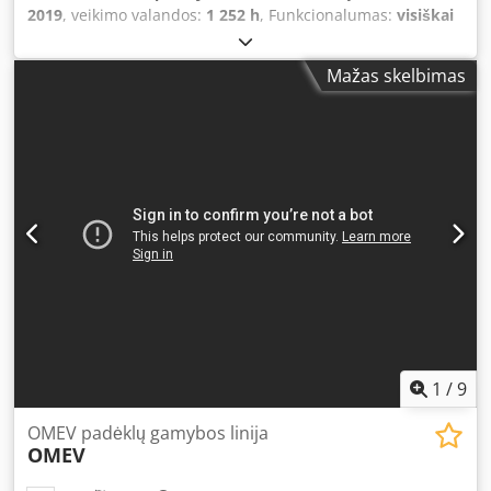
2019
, veikimo valandos:
1 252 h
, Funkcionalumas:
visiškai
funkcionalus
, bendras svoris:
2 500 kg
, darbinis plotis:
600
mm
, darbinio aukščio:
250 mm
, ankstesnių savininkų
Mažas skelbimas
skaičius:
1
, Įrenginys dirbo 4 metus po 5–6 valandas per
dieną. Pridedami 3 papildomi peilių komplektai. Dodpoy Ny
Awefx Abxokr
1
/
9
OMEV padėklų gamybos linija
OMEV