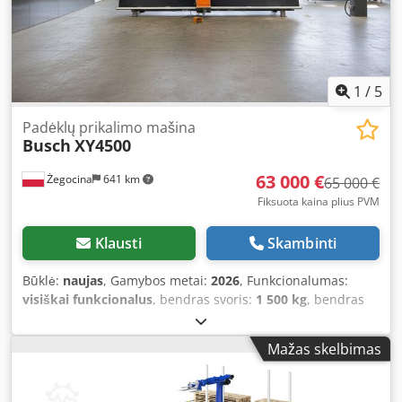
važiavimo kelių generavimas Parinktys: mašinos matmenys
gali būti individualiai pritaikomi (galima iki 13 m ilgio)
1
/
5
Padėklų prikalimo mašina
Busch
XY4500
63 000 €
Żegocina
641 km
65 000 €
Fiksuota kaina plius PVM
Klausti
Skambinti
Būklė:
naujas
, Gamybos metai:
2026
, Funkcionalumas:
visiškai funkcionalus
, bendras svoris:
1 500 kg
, bendras
ilgis:
6 000 mm
, bendras plotis:
1 800 mm
, bendras
aukštis:
2 250 mm
, darbinis slėgis:
8 juosta
, įėjimo srovė:
8
Mažas skelbimas
A
, garantijos trukmė:
24 mėnesiai
, Būklė: Nauja
Montavimas ir aptarnavimas: visoje Europoje Mokymai:
įskaičiuoti operatoriaus mokymai Dodpfx Asxlxrmsbxokr