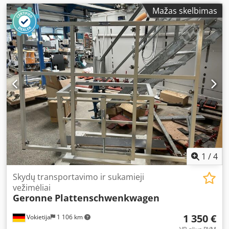
Mažas skelbimas
1
/
4
Skydų transportavimo ir sukamieji
vežimėliai
Geronne
Plattenschwenkwagen
1 350 €
Vokietija
1 106 km