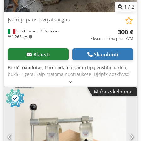
1
/
2
Įvairių spaustuvų atsargos
300 €
San Giovanni Al Natisone
1 262 km
Fiksuota kaina plius PVM
Klausti
Skambinti
Būklė:
naudotas
, Parduodama įvairių tipų gnybtų partija,
būklė – gera, kaip matoma nuotraukose. Djdpfx Aozkfvvsd
Njck
Mažas skelbimas