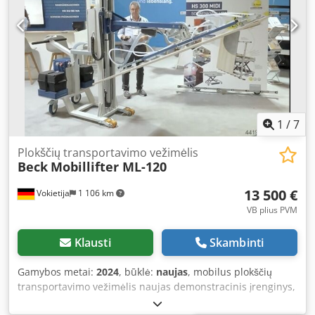
1
/
7
Plokščių transportavimo vežimėlis
Beck
Mobillifter ML-120
13 500 €
Vokietija
1 106 km
VB plius PVM
Klausti
Skambinti
Gamybos metai:
2024
, būklė:
naujas
, mobilus plokščių
transportavimo vežimėlis naujas demonstracinis įrenginys,
pagamintas 2024 m. - Plokščių krovimas iki 1600 mm