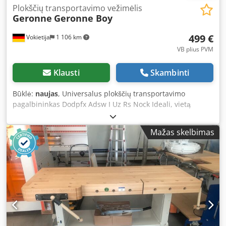
Plokščių transportavimo vežimėlis
Geronne
Geronne Boy
499 €
Vokietija
1 106 km
VB plius PVM
Klausti
Skambinti
Būklė:
naujas
, Universalus plokščių transportavimo
pagalbininkas Dodpfx Adsw I Uz Rs Nock Ideali, vietą
taupanti pagalba kraštų laminavimo staklėms,
formatinėms pjūklams ir visoms kitoms apdirbimo
Mažas skelbimas
staklėms, kuriose ruošinys yra judinamas. Reguliuojamo
aukščio plokščių transportavimo pagalbininkas Darbinis
aukštis be laiptelių reguliuojamas nuo apytiksliai 900 mm
iki 1 200 mm Specialus poligoninis korpusas su
neslystančia danga optimaliam sukibimui bet kurioje
pozicijoje 5 tvirti pasukami ratukai su aukštos kokybės
fiksacija stabiliai padėčiai Savistoviškai rieda prie kraštų
laminavimo ir formatinių pjūklų Svoris: apie 8 kg
Prieinamumas: sandėlyje Sandėlio vieta: Hochheim