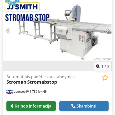
nepriklausomumą klijavimo, kampų ir profilių darbams.
Dažnai naudojamas storesniems, masyvesniems langų
profiliams profesionaliai suklijuoti. Dabar atnaujintas su
pagal poreikį išimama kreipiančiąja strypu. Techninės
detalės: KEM – kompaktiškas spaustukas, 56A tipas:
tinkamas medienai iki 200 x 75 mm KEM – kompaktiškas
spaustukas, 56B tipas: tinkamas medienai iki 200 x 120 mm
----- (techniniai duomenys pagal gamintoją – be garantijos!)
Visos kainos nurodytos be PVM. Plius įstatyminis PVM.
1
/
3
Automatinis padėties sustabdymas
Stromab
Stromabstop
Liverpool
1 736 km
Kainos informacija
Skambinti