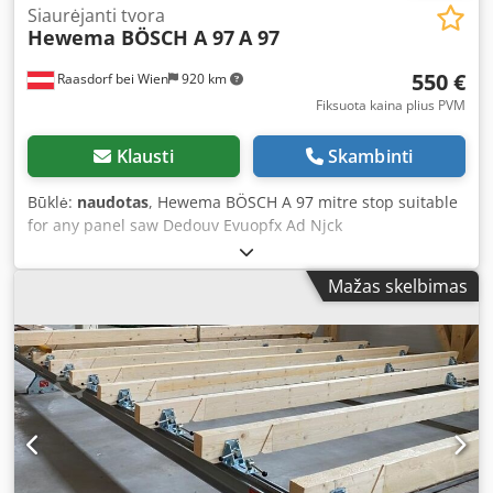
Siaurėjanti tvora
Hewema BÖSCH A 97
A 97
550 €
Raasdorf bei Wien
920 km
Fiksuota kaina plius PVM
Klausti
Skambinti
Būklė:
naudotas
, Hewema BÖSCH A 97 mitre stop suitable
for any panel saw Dedouv Evuopfx Ad Njck
Mažas skelbimas