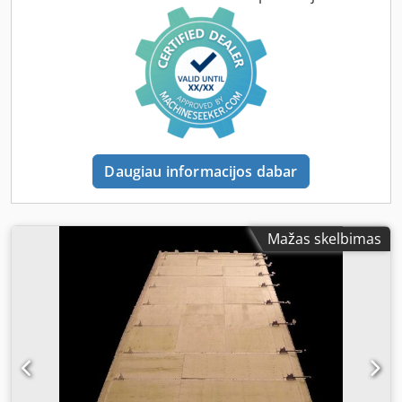
ir atskiros sudedamosios dalys. Standartinė įranga apima:
– 3 plienines skersines sijas (karštai cinkuotas) su
kreiptuvais spaustuvams iki 15 000 mm ilgio, kiekviena su 3
guoliniais važiuoklės vežimėliais bei stabdžiu – 3 grindų
bėgiai, kiekvienas po 9 m ilgio, vežimėlių judėjimui dirbti –
Spaustuvai su tvirtinimo diapazonu nuo 0 mm iki 180 mm
Daugiau informacijos dabar
Mažas skelbimas