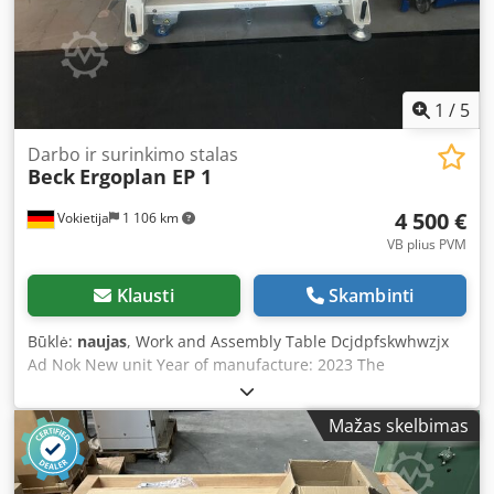
1
/
5
Darbo ir surinkimo stalas
Beck
Ergoplan EP 1
4 500 €
Vokietija
1 106 km
VB plius PVM
Klausti
Skambinti
Būklė:
naujas
, Work and Assembly Table Dcjdpfskwhwzjx
Ad Nok New unit Year of manufacture: 2023 The
ergonomic work and assembly table ErgoPlan EP1 is
equipped with a workbench top made from selected, solid
Mažas skelbimas
beech wood. The surface is waxed and polished. The
continuously variable height adjustment under load
operates evenly and precisely—even with asymmetrical