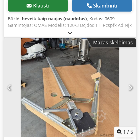
Klausti
Skambinti
Būklė:
beveik kaip naujas (naudotas)
, Kodas: 0609
Gamintojas: OMAS Modelis: 120/3 Dcjdod I H Rcspfx Ad Njk
Frezavimo galvutė grioveliams Skersmuo: 120 mm Aukštis:
30 mm Angos skersmuo: 40 mm
Mažas skelbimas
1
/
5