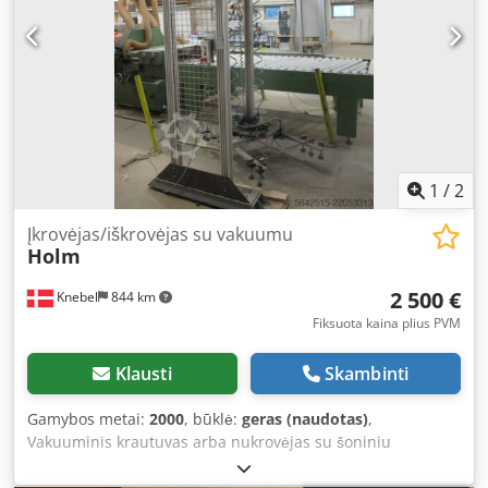
1
/
2
Įkrovėjas/iškrovėjas su vakuumu
Holm
2 500 €
Knebel
844 km
Fiksuota kaina plius PVM
Klausti
Skambinti
Gamybos metai:
2000
, būklė:
geras (naudotas)
,
Vakuuminis krautuvas arba nukrovėjas su šoniniu
judėjimu, darbinis aukštis 4 metrai, 2,5 metro darbo
aukštis, reikalingas bent 5 metrų lubų aukštis. Dodpfx