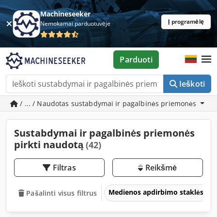
Machineseeker
Į programėlę
Nemokamai parduotuvėje
Parduoti
Ieškoti
/ ... / Naudotas sustabdymai ir pagalbinės priemonės
Sustabdymai ir pagalbinės priemonės
pirkti naudotą
(42)
Filtras
Reikšmė
Medienos apdirbimo staklės
Pašalinti visus filtrus