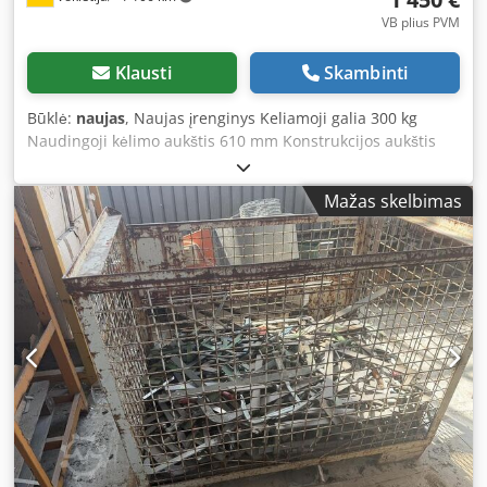
VB plius PVM
Klausti
Skambinti
Būklė:
naujas
, Naujas įrenginys Keliamoji galia 300 kg
Naudingoji kėlimo aukštis 610 mm Konstrukcijos aukštis
400 mm Rėmas 1200 x 740 mm Bendras aukštis 1.010 mm
Svoris 70 kg 4 stabilūs poliamidiniai ratukai, 2 iš jų su
Mažas skelbimas
stabdžiais Keltuvo stalas gali būti aprūpintas pasirinkta
plokšte. Reikalingos skylės darbiniam paviršiui tvirtinti jau
padarytos stalo rėme. Djdpfow I Uzwsx Ad Nock
Prieinamumas: greitas pristatymas Sandėlio vieta:
Flörsheim Kaina nurodyta su pristatymu Vokietijos
teritorijoje.