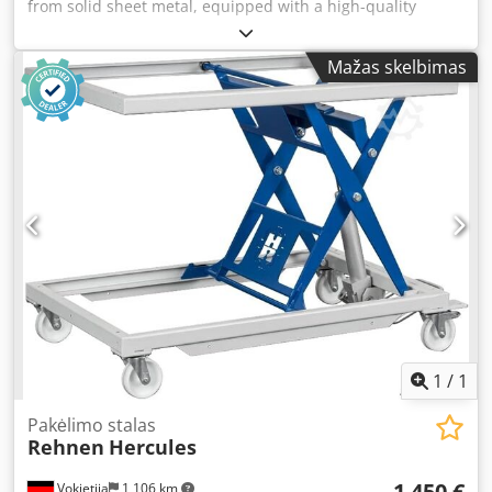
from solid sheet metal, equipped with a high-quality
workbench (removable via screws) Ergonomic, back-
friendly operation thanks to pneumatic height adjustment
Mažas skelbimas
via foot pedal Precisely adjustable using 4 leveling feet,
easily set with an Allen key Infinitely variable height
adjustment along with 3 fixed working heights Optimal
maneuverability with 4 swivel castors featuring parking
brakes Regional quality manufacturing Djdjvymfhopfx Ad
Njck Confidence in our product – 5-year warranty Load
capacity: 300 kg Height: 400 - 1010 mm Worktop length:
1485 mm Worktop dimensions: 1700 x 790 mm Usable lift:
610 mm Weight: 140 kg Front vise: 520 x 70/190 mm
(size/clamping range) Side vise: 460 x 140/145 mm
(size/clamping range) Availability: Short lead time Location:
Flörsheim
1
/
1
Pakėlimo stalas
Rehnen
Hercules
1 450 €
Vokietija
1 106 km