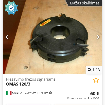
Mažas skelbimas
Adozbarbj Nock
1
/
3
Frezavimo frezos sąnariams
OMAS
120/3
60 €
CANTU' - COMO
1 476 km
Fiksuota kaina plius PVM