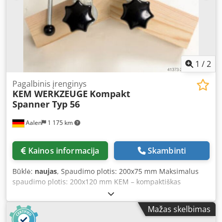
1
/
2
Pagalbinis įrenginys
KEM WERKZEUGE
Kompakt
Spanner Typ 56
Aalen
1 175 km
Kainos informacija
Skambinti
Būklė:
naujas
, Spaudimo plotis: 200x75 mm Maksimalus
spaudimo plotis: 200x120 mm KEM – kompaktiškas
spaustukas, 56 tipas Dedpfx Asxpi Dned Neck -----
Gamintojo aprašymas: Kompaktiškas spaustukas yra tvirtas
Mažas skelbimas
ir patikimas naudojimui. Jis suteikia lankstumą ir