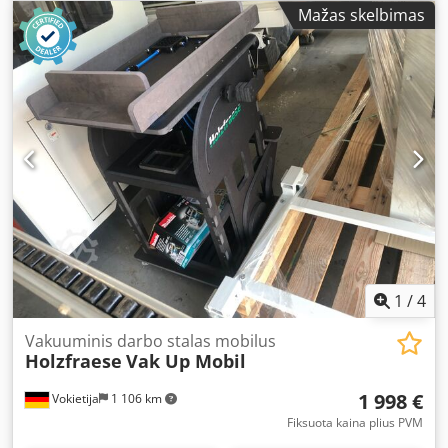
aukščio, elektrinis valdymas - Lenkimo kampas pirmyn-
Mažas skelbimas
atgal 100°, elektrinis valdymas - Galvos jungties pasukimo
kampas pagal/laikrodžio rodyklę 180° - Galvos jungties
pasukimo kampas: 360° - Keliamoji galia 120 kg - Plokščių
dydžiai iki 2100 x 3200 mm - Bendras aukštis 2090 mm - 6
galingi siurbtukai, kurių plotis reguliuojamas Dcsdpfxew I
Upnj Ad Nok Mobilifter ML-120 sudaro: - mobilus
važiuoklės rėmas - elektrinė kėlimo ir pakreipimo sistema -
automatinis vakuuminis įrenginys - belaidis elektrinis
valdymas - svoris 170 kg Prieinamumas: iš karto
Sandėliavimo vieta: Flörsheimas
1
/
4
Vakuuminis darbo stalas mobilus
Holzfraese
Vak Up Mobil
1 998 €
Vokietija
1 106 km
Fiksuota kaina plius PVM