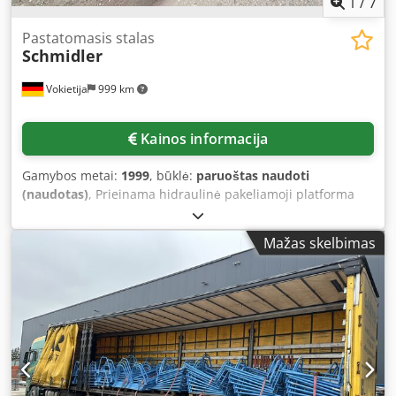
1
/
7
Pastatomasis stalas
Schmidler
Vokietija
999 km
Kainos informacija
Gamybos metai:
1999
, būklė:
paruoštas naudoti
(naudotas)
, Prieinama hidraulinė pakeliamoji platforma
„Schmidler“ su tvirtinimo įrenginiu, skirta medienos
apdirbimo pramonei. Mašinos matmenys (X/Y/Z): apie
Mažas skelbimas
12000 mm / 2550 mm / 3400 mm. Yra techninė
dokumentacija. Galima apžiūrėti vietoje. Dodpfjzp Rf Hex
Ad Nsck