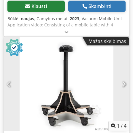
Klausti
Skambinti
Būklė:
naujas
, Gamybos metai:
2023
, Vacuum Mobile Unit
Application video: Consisting of a mobile table with 4
vacuum pads, a hand pad, and an extendable tray for
handheld devices. Includes Makita vacuum pump with
Mažas skelbimas
charger, battery, and hydraulic oil. The Vac Up Mobile
offers storage space for a vacuum cleaner and is height-
adjustable up to 80 mm. Lifting capacity approx. 70 kg
Dimensions (L x W x H): 705 x 670 x 950 mm Dedpfsnvkhljx
Ad Neck Weight: approx. 40 kg Availability: short notice
Location: Hochheim
1
/
4