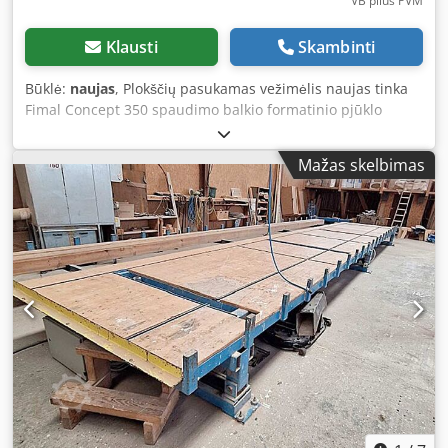
VB plius PVM
Klausti
Skambinti
Būklė:
naujas
, Plokščių pasukamas vežimėlis naujas tinka
Fimal Concept 350 spaudimo balkio formatinio pjūklo
modeliui pilnas komplektas su 4 besisukančiais ratukais (2
su fiksatoriumi) Dodpjw I U A Ijfx Ad Neck 12 visomis
Mažas skelbimas
kryptimis judančių ratukų ir sulankstomas atraminis stalas
Prieinamumas: greitai pristatomas Sandėliavimo vieta:
Hochheim