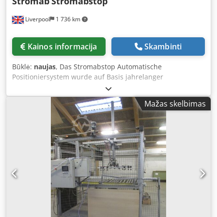
Stromab
Stromabstop
Liverpool
1 736 km
Kainos informacija
Skambinti
Būklė:
naujas
, Das Stromabstop Automatische
Positioniersystem wurde auf Basis jahrelanger
Branchenerfahrung in der Herstellung vollautomatischer
Ablängsägen entwickelt. Es ist anwenderfreundlich
Mažas skelbimas
konzipiert und für verschiedene Einsatzbereiche
kompatibel. Der Stromabstop ermöglicht präzises
Schneiden ohne aufwändiges Messen und Anzeichnen.
Mit konstant hoher Genauigkeit optimiert dieser intuitive
Positionsanschlag Arbeitsabläufe – egal ob für Säge-, Bohr-
oder andere Bearbeitungsschritte. Die Programmierung
gestaltet sich dank des benutzerfreundlichen
Touchscreen-Bedienpanels äußerst einfach; über die USB-
Schnittstelle können Schnittlisten bequem importiert
werden. Optional erhältliche Optimierungssoftware
steigert die Effizienz zusätzlich, was den Stromabstop zur