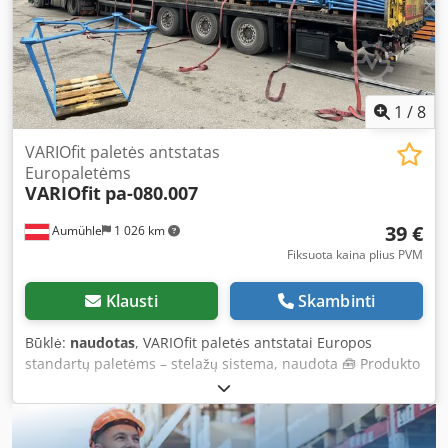
1
/
8
VARIOfit paletės antstatas
Europaletėms
VARIOfit
pa-080.007
39 €
Aumühle
1 026 km
Fiksuota kaina plius PVM
Klausti
Skambinti
Būklė:
naudotas
, VARIOfit paletės antstatai Europos
standartų paletėms – stelažų sistema, naudota 🧰 Produkto
savybės • Gamintojas: VARIOfit • Prekės numeris: pa-
080.007 • Medžiaga: plienas • Būklė: naudota • Spalva:
mėlyna • Išmatavimai (išorė): 1260 x 860 mm Dedpfx Ajx Ezi
Rjd Nock • Išmatavimai (vidaus): 1125 x 800 mm • Rėmo