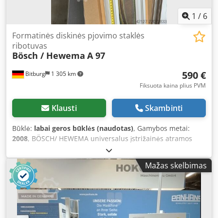
1
/
6
Formatinės diskinės pjovimo staklės
ribotuvas
Bösch / Hewema
A 97
590 €
Bitburg
1 305 km
Fiksuota kaina plius PVM
Klausti
Skambinti
Būklė:
labai geros būklės (naudotas)
, Gamybos metai:
2008
, BÖSCH/ HEWEMA universalus įstrižainės atramos
A97 formatinėms diskinėms pjūkloms Uždaroje padėtyje
atliekami 90° kampiniai pjūviai. Reguliuojant pjūvio kampą,
Mažas skelbimas
abu atramos profiliai juda sinchroniškai. Dcjdpfx Adjzbytlo
Nsk Pjūvius galima atlikti tiek priekinėje, tiek galinėje
atraminėje dalyje. Pjūvio kampas skaitomas nuo skalės
disko.