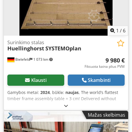
1
/
6
Surinkimo stalas
Huellinghorst
SYSTEMOplan
9 980 €
Bielefeld
1 073 km
Fiksuota kaina plius PVM
Klausti
Skambinti
Gamybos metai:
2024
, būklė:
naujas
, The world’s flattest
timber frame assembly table = 3 cm! Delivered without
timber boards. Text line break with the following
specifications: Included components: - 1 double rail (zero
Mažas skelbimas
stop) - 10 perforated rails - 10 rack-and-pinion clamps - 14
adjustable end stops - 14 interchangeable outside wall
pressure plates - cordless impact driver - bit adapter - 50