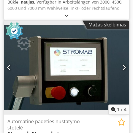
Būklė:
naujas
, Verfügbar in Arbeitslängen von 3000, 4500,
6000 und 7000 mm Wahlweise links- oder rechtslaufend
Eloxiertes Aluminiumprofil 105 x 90 mm Verstärkter
Zahnriemen, 32 mm breit Einphasenmotor 6 Nm, 115–230
Mažas skelbimas
V Positioniergeschwindigkeit 60 m/min
Wiederholgenauigkeit +/- 0,1 mm "Smart 7" Touchscreen-
Steuerung mit 7" Farbanzeige 3 Betriebsarten: Manuell
(für absolutes oder inkrementelles Arbeiten), Voreingestellt
(mit 8 programmierbaren Positionen) und Automatischer
Zuschnittlisten-Modus USB-Anschluss zum Importieren
von Zuschnittlisten Dsden Nv Ugopfx Ad Njck
1
/
4
Automatinė padėties nustatymo
stotelė