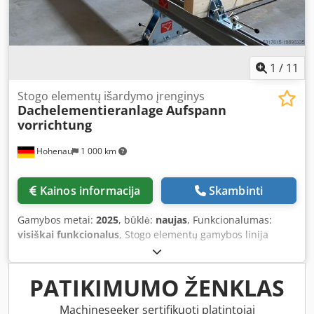
1
/
11
Stogo elementų išardymo įrenginys
Dachelementieranlage
Aufspann
vorrichtung
Hohenau
1 000 km
Kainos informacija
Skambinti
Gamybos metai:
2025
, būklė:
naujas
, Funkcionalumas:
visiškai funkcionalus
, Stogo elementų gamybos linija
ROOFBUILDER Dcsdpfxew Uhate Ad Nok Specialiai sukurta
stogų, sienų arba lubų gamybai iš medinių karkasų.
Individualiai reguliuojama Bendras ilgis (iki 15 000 mm) ir
PATIKIMUMO ŽENKLAS
linijos gylis pagal kliento pageidavimą. 60 % laiko
sutaupymas, lyginant su įprasta gamyba objekte! Galimos
Machineseeker sertifikuoti platintojai