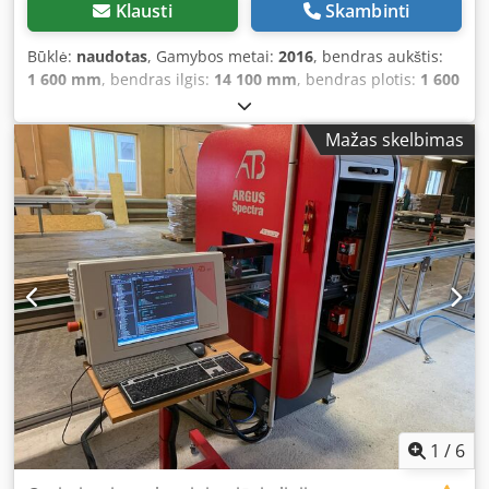
Klausti
Skambinti
Būklė:
naudotas
, Gamybos metai:
2016
, bendras aukštis:
1 600 mm
, bendras ilgis:
14 100 mm
, bendras plotis:
1 600
mm
, Spalva: pilka Svoris: 2 500 kg – Pagaminimo metai:
2016 – Dokumentacija: yra – CE ženklinimas: yra – CE
Mažas skelbimas
sertifikatas: nėra – Serijos numeris: 6237 – Didž. pjūklio
disko ilgis [mm]: 6500 – Didž. pjūklio disko plotis [mm]: 400
– Didž. pjūklio disko aukštis [mm]: 135 – Didž. pjūklio disko
skersmuo [mm]: 500 – Veleno pjūklio disko skersmuo [mm]:
30 – Padavimo stalo ilgis [mm]: 6700 – Išėjimo stalo ilgis
[mm]: 6000 – Papildomos funkcijos: automatinė padavimo
sistema – Įtampa [V]: 415 – Srovės suvartojimas [A]: 20 –
Transportavimo matmenys: 14 100 mm x 1600 mm x 1600
mm (ilgis x plotis x aukštis) – Transportavimo svoris [kg]:
2500 kg – Transportavimo pakuočių skaičius [vnt.]: 4
Finansinė informacija PVM: nurodyta kaina yra be PVM
PVM / Diferencinis apmokestinimas: įmonėms taikomas
PVM atskaitymas Pristatymas ir senos įrangos atpirkimas
galimi bet kuriuo metu, visiems pramonės sektoriaus
1
/
6
produktams. Dedpfx Ajwnh N Nsiiokr Yorick Diebels