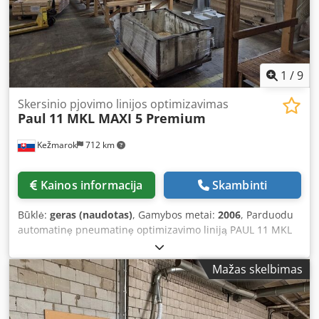
1
/
9
Skersinio pjovimo linijos optimizavimas
Paul
11 MKL MAXI 5 Premium
Kežmarok
712 km
Kainos informacija
Skambinti
Būklė:
geras (naudotas)
, Gamybos metai:
2006
, Parduodu
automatinę pneumatinę optimizavimo liniją PAUL 11 MKL
MAXI 5 Premium. Dkodpfxjzraaxs Aiisr Pagaminimo metai –
2006 m. Įvado stalas – automatinis (nuolatinio proceso
Mažas skelbimas
sistema). Išvado stalas – automatinis. 6 vnt. išstumiamosios
galvutės įrengtos kairiajame išvado stalo gale.
Optimizavimas su automatiniu gedimų nustatymu ir