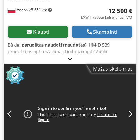
12 500 €
Izdebnik
651 km
EXW Fiksuota kaina plius PVM
Klausti
Skambinti
Būklė:
paruoštas naudoti (naudotas)
, HM-D 539
produkcijos optimizavimas Dodpozixpgjfx Aiiokr
didžiausias disko skersmuo – 550 mm mažiausias disko
skersmuo – 500 mm Diskinio pjūklo disko skersmuo ant
Mažas skelbimas
veleno – 30 mm įtampa – 400 V galia – 10 kW krovimas CE
ženklinimas pagaminimo metai – 2006