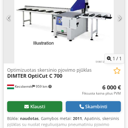
1
/
1
Optimizuotas skersinio pjovimo pjūklas
DIMTER
OptiCut C 700
6 000 €
Kecskemét
959 km
Fiksuota kaina plius PVM
Klausti
Skambinti
Būklė:
naudotas
, Gamybos metai:
2011
, Apatinis, skersinis
pjūklas su nuolat reguliuojamu pneumatiniu pjovimo