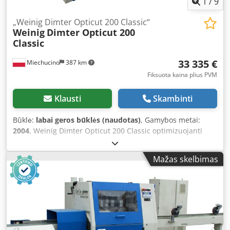
1
/
9
„Weinig Dimter Opticut 200 Classic“
Weinig
Dimter Opticut 200
Classic
33 335 €
Miechucino
387 km
Fiksuota kaina plius PVM
Klausti
Skambinti
Būklė:
labai geros būklės (naudotas)
, Gamybos metai:
2004
, Weinig Dimter Opticut 200 Classic optimizuojanti
pjovimo linija – atlikta techninė apžiūra – pagaminimo
metai: 2004 – atitikties deklaracija, techninė dokumentacija
Mažas skelbimas
– vokiška gamyba TECHNINIAI PARAMETRAI: min./maks.
įleidžiamo ruošinio ilgis: 800 / 3500 mm min./maks.
įleidžiamo ruošinio plotis: 80 / 200 mm min./maks.
įleidžiamo ruošinio storis: 12 / 80 mm medienos tipas:
kietmedis / minkštoji mediena Dsdpfxsgz Tbds Aiiokr
pjovimas pagal žymę medienos klasifikacija maks.
padavimo greitis: 120 m/min pagreitis: 5 m/s² pjūklo disko