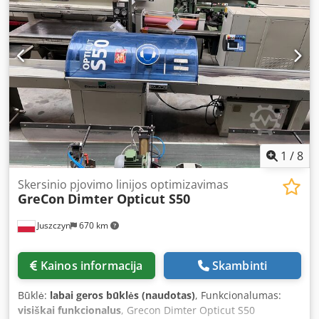
voltage: 400 V / 50 Hz Dsdpfjwtgcxsx Aiiskr Control voltage:
230 VAC / 24 VDC Rated power: 11 kW Fuse protection: 25 A
Condition: used
1
/
8
Skersinio pjovimo linijos optimizavimas
GreCon
Dimter Opticut S50
Juszczyn
670 km
Kainos informacija
Skambinti
Būklė:
labai geros būklės (naudotas)
, Funkcionalumas:
visiškai funkcionalus
, Grecon Dimter Opticut S50