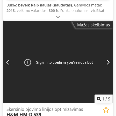
mm (maks. aukštis/plotis 140/120 mm) Įeinančios
Būklė:
beveik kaip naujas (naudotas)
, Gamybos metai:
medžiagos ilgis: iki 5 200 mm Tepimas: alyvinė centrinė
2018
, veikimo valandos:
800 h
, Funkcionalumas:
visiškai
tepimo sistema Automatizavimas išėjime: jungtis
funkcionalus
, Staklė yra puikios būklės, beveik nauja, jos
nuožulniam transporteriu bei rūšiavimo stalui.
išdirbimo laikas – tik 800 valandų. Optimizuojamoji staklė
Mažas skelbimas
CURSAL TRV 1200 E Pagaminimo metai: 2018 Disko
skersmuo: 500 mm Maksimalus pjovimo aukštis: 90 mm
Maksimalus pjovimo plotis: 250 mm Reguliuojamas
padavimo greitis, maksimalus – 195 m/min. Djdpfx
Aszlbizsiiokr Diskinio pjūklo variklio galia: 7,09 kW Įėjimo
stalo ilgis: 3000 mm – padavimas juostiniu konvejeriu
Išėjimo stalo ilgis: 5000 mm – 3 išmetimo / rūšiavimo
įrenginiai Staklė yra labai geros techninės būklės – mažai
naudota Pilna optimizacija – kompiuteris / pramoninis
valdiklis, leidžiantis suprogramuoti iki 128 nepriklausomų
darbo programų, palaikančių iki 16 pločio klasių ir 8
medienos kokybės klasių.
1
/
9
Skersinio pjovimo linijos optimizavimas
H&M HM-D
539