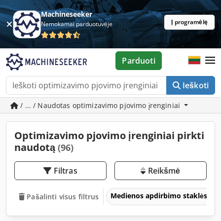
Machineseeker
Į programėlę
Nemokamai parduotuvėje
Parduoti
Ieškoti
/ ... / Naudotas optimizavimo pjovimo įrenginiai
Optimizavimo pjovimo įrenginiai pirkti
naudotą
(96)
Filtras
Reikšmė
Medienos apdirbimo staklės
Pašalinti visus filtrus