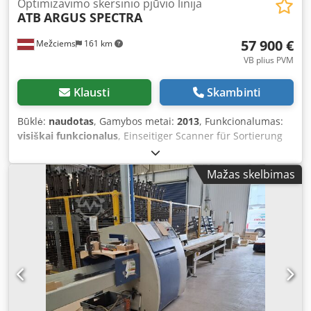
Optimizavimo skersinio pjūvio linija
ATB
ARGUS SPECTRA
57 900 €
Mežciems
161 km
VB plius PVM
Klausti
Skambinti
Būklė:
naudotas
, Gamybos metai:
2013
, Funkcionalumas:
visiškai funkcionalus
, Einseitiger Scanner für Sortierung
oder Optimierung: Breite: 30–200 mm Höhe: 13–50 mm
Länge: 2–6 m Dsdpev Tlgdofx Aiiokr Erkennung möglich
Mažas skelbimas
für: Äste, Holzstruktur, Risse, Endrisse, Farbabweichungen
etc. Scan-Geschwindigkeit: bis zu 200 m/min Verschiedene
Profiltypen scannbar