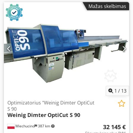
Mažas skelbimas
1
/
13
Optimizatorius "Weinig Dimter OptiCut
S 90
Weinig Dimter
OptiCut S 90
32 145 €
Miechucino
387 km