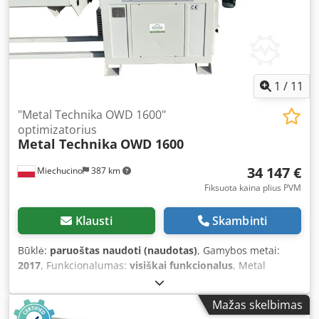
1
/
11
"Metal Technika OWD 1600"
optimizatorius
Metal Technika
OWD 1600
34 147 €
Miechucino
387 km
Fiksuota kaina plius PVM
Klausti
Skambinti
Būklė:
paruoštas naudoti (naudotas)
, Gamybos metai:
2017
, Funkcionalumas:
visiškai funkcionalus
, Metal
Technika OWD 1600 Optimizer - Manufactured in Poland -
Year of manufacture: 2017 TECHNICAL PARAMETERS: -
Mažas skelbimas
Cutting width: 250 mm - Cutting height: 120 mm -