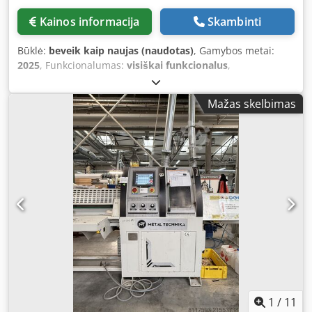
Kainos informacija
Skambinti
Būklė:
beveik kaip naujas (naudotas)
, Gamybos metai:
2025
, Funkcionalumas:
visiškai funkcionalus
,
KOSZTOOSZCZĘDNA PIŁA OPTYMALIZUJĄCA Supercut 500
to szybka piła optymalizująca, która spełnia wymagania
Mažas skelbimas
najwyższych wydajności produkcyjnych przy zachowaniu
maksymalnej niezawodności. EKSTREMALNIE WYTRZYMAŁA
Bardzo solidna i wzmocniona konstrukcja stalowa. Dkodpey
Iz Hnefx Aiier Podajnik taśmowy zsynchronizowany i
sterowany tym samym silnikiem co wałki posuwowe.
Wyjątkowy system podwójnego, solidnego napędu górnego
i dolnego. Górny zespół posuwu z trzema utwardzanymi
wałkami zębatymi oraz 6 biernymi kołami dociskowymi (3
pary). Podnoszenie i opuszczanie każdego zębatego wałka
sterowane numerycznie. INNOWACYJNA TECHNOLOGIA
System elektroniczny składający się z komputera
połączonego w czasie rzeczywistym z nowoczesnym
sterownikiem numerycznym. Oprogramowanie TROPTIM
pracujące na systemie Windows. Pełna obsługa 5 klas
1
/
11