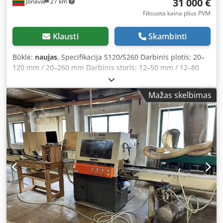
31 000 €
Jonava
27 km
Fiksuota kaina plius PVM
Klausti
Skambinti
Būklė:
naujas
, Specifikacija S120/S260 Darbinis plotis: 20–
120 mm / 20–260 mm Darbinis storis: 12–50 mm / 12–80
mm Maksimali pjovimo dimensija: 80x50 mm / 180x80 mm
/ 150x100 mm Darbo stalo plotis: 330 mm / 330 mm
Mažas skelbimas
Minimalus ruošinio ilgis: 400 mm / 400 mm Pašarų stalo
greitis: 80 m/min / 80 m/min Pagrindinių pašarų ratų
skaičius: 5 / 5 Pjūklo diskas: 405 mm / 455 mm / 455 mm /
510 mm Pjūklo veleno greitis: 3500 aps./min. / 3500
aps./min. Pjūklo variklio galia: 5,5 kW / 5,5 kW Pjūklo greitis
(aukštyn-žemyn): 2–4 kartai/sek. / 2–4 kartai/sek. Kėlimo
variklio galia: 3 kW / 3 kW Pašarų variklio galia: 3 kW / 3 kW
Spaudimo ratuko variklio galia: 0,18 kW / 0,18 kW Bendra
galia: 12,43 kW / 12,43 kW Suspausto oro sąnaudos: 1000
NL/min / 1000 NL/min Oro slėgis: 0,6 MPa / 0,6 MPa Dulkių
nutraukimo diametras: Ф140 mm x2 / Ф140 mm x2
Nutraukimo greitis: 30 m/s / 30 m/s Svoris: 1000/1000 kg