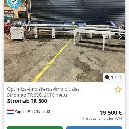
1
/
15
Optimizavimo skersavimo pjūklas
Stromab TR 500, 2016 metų
Stromab
TR 500
19 500 €
Wijchen
1 253 km
Fiksuota kaina plius PVM