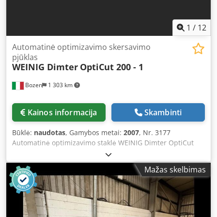
1
/
12
Automatinė optimizavimo skersavimo
pjūklas
WEINIG Dimter
OptiCut 200 - 1
Bozen
1 303 km
Kainos informacija
Skambinti
Būklė:
naudotas
, Gamybos metai:
2007
, Nr. 3177
Automatinė optimizavimo staklė WEINIG Dimter OptiCut
200 - 1 Naudota, pagaminta 2007 m., staklės jau
išmontuotos Skirta apdirbti tam tikro ilgio medieną
Mažas skelbimas
Apdirbiamo medžio matmenys: Minimalus/maksimalus
ilgis: 3000–5000 mm Minimalus/maksimalus plotis: 80–200
mm Minimalus/maksimalus storis: 38–80 mm Maksimalus
medienos skerspjūvis: 200 x 50 Minimalus/maksimalus
medienos galo ilgis: 700–1000 mm Vidutinis pjūvių skaičius