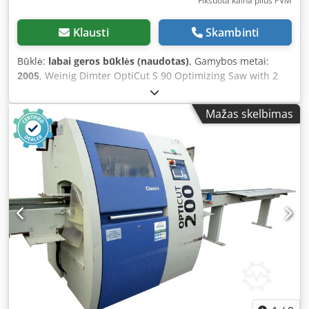
Fiksuota kaina plius PVM
Klausti
Skambinti
Būklė:
labai geros būklės (naudotas)
, Gamybos metai:
2005
, Weinig Dimter OptiCut S 90 Optimizing Saw with 2
Ejectors – After technical inspection – German production –
Year of manufacture: 2005 TECHNICAL SPECIFICATIONS: -
Mažas skelbimas
Max. cutting length: 4500 mm - Max. width: 360 mm - Max.
height: 160 mm - Automatic length measurement -
Optimization in 4 quality classes - Total power: 13 kW - Saw
motor power: 7.5 kW - Pneumatic side and top pressure -
Saw blade diameter: max. 500 mm - OptiCom Assist control
system Dsdpji Apgmefx Aiiokr - Outfeed belt conveyor:
5600 mm - Two ejectors - Total length: 13 m - Element
marking printer - Cutting accuracy: +/- 0.5 mm - Transport
dimensions (L/W/H): 600 / 240 / 190 cm - Weight: ~ 1800 kg