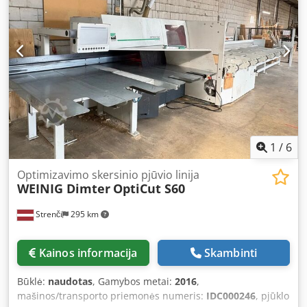
automatine pjovimo schemų programavimu. Galima iš
karto pristatyti. Atitinka CE standartus. Dokumentai
pridedami.
1
/
6
Optimizavimo skersinio pjūvio linija
WEINIG Dimter
OptiCut S60
Strenči
295 km
Kainos informacija
Skambinti
Būklė:
naudotas
, Gamybos metai:
2016
,
mašinos/transporto priemonės numeris:
IDC000246
, pjūklo