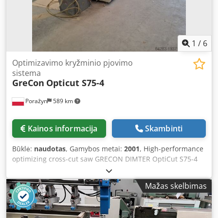
1
/
6
Optimizavimo kryžminio pjovimo
sistema
GreCon
Opticut S75-4
Porażyn
589 km
Kainos informacija
Skambinti
Būklė:
naudotas
, Gamybos metai:
2001
, High-performance
optimizing cross-cut saw GRECON DIMTER OptiCut S75-4
with defect detection. This machine is ideally suited for
precise cutting of solid wood, featuring automatic
Mažas skelbimas
detection and removal of wood defects. Technical data:
Model: OptiCut S75-4 Manufacturer: GreCon Dimter Year
of manufacture: 2001 Commission number: 0682-10 Mains