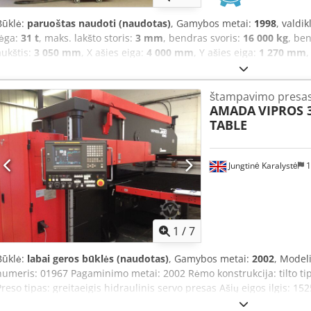
Būklė:
paruoštas naudoti (naudotas)
, Gamybos metai:
1998
, valdi
jėga:
31 t
, maks. lakšto storis:
3 mm
, bendras svoris:
16 000 kg
, be
aukštis:
3 050 mm
, X ašies eiga:
4 000 mm
, Y ašies eiga:
1 270 mm
,
skaičius:
2
, 1998 m. pagamintas CNC štampavimo presas. Šio „AMAD
maksimalus ruošinio ilgis yra 4 000 mm, o maksimalus plotis – 1 2
štampavimo presa
kN, o maksimalus eiga – 40 mm. Jei ieškote aukštos kokybės štampa
AMADA
VIPROS 
įsigyti mūsų siūlomą „AMADA Vipros 358 King“ staklę. Dėl išsamesnė
TABLE
Dkjdpfxjzg D Atj Afher - Maks. ruošinio ilgis: 4 000 mm- Maks. ruošin
mm- Maks. štampavimo jėga: 300 kN- Maks. eiga: 40 mm- Maks. pad
reguliuojamas padavimo greitis: Taip- Valdymo blokas: FANUC- Atitikti
Jungtinė Karalystė
1
ženklas: CE ženklas
1
/
7
Būklė:
labai geros būklės (naudotas)
, Gamybos metai:
2002
, Model
numeris: 01967 Pagaminimo metai: 2002 Rėmo konstrukcija: tilto tip
Preso tipas: greitaeigis hidraulinis servo presas Ašių eigos ilgis
lakšto dydis: 1525 x 4000 mm (su automatinio pozicionavimo funkci