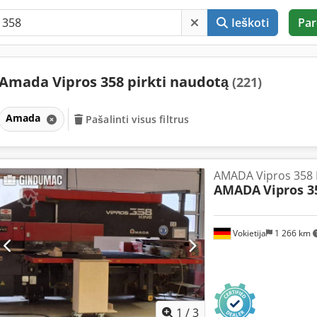
Ieškoti
Par
Amada Vipros 358 pirkti naudotą
(221)
Amada
Pašalinti visus filtrus
AMADA Vipros 358 
AMADA
Vipros 3
Vokietija
1 266 km
1
/
3