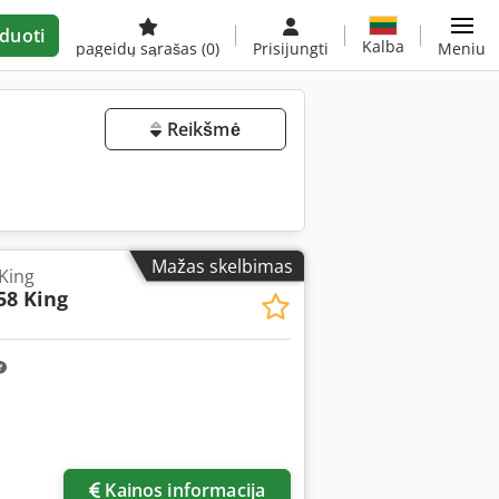
duoti
Kalba
pageidų sąrašas
(0)
Prisijungti
Meniu
Reikšmė
Mažas skelbimas
King
58 King
Kainos informacija