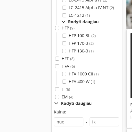
(2)
LC-2415 Alpha IV NT
(2)
LC-1212
(1)
Rodyti daugiau
HFP
(9)
HFP 100-3L
(2)
HFP 170-3
(2)
HFP 130-3
(1)
HFT
(8)
HFA
(6)
HFA 1000 CII
(1)
HFA 400 W
(1)
H
(6)
EM
(4)
Rodyti daugiau
Kaina:
-