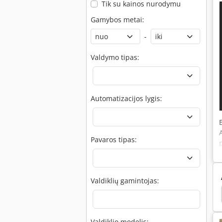
Tik su kainos nurodymu
Gamybos metai:
-
Valdymo tipas:
Automatizacijos lygis:
Pavaros tipas:
Valdiklių gamintojas:
lipas
Peddinghaus
Peddinghaus Blechschere
Valdiklio modelis: