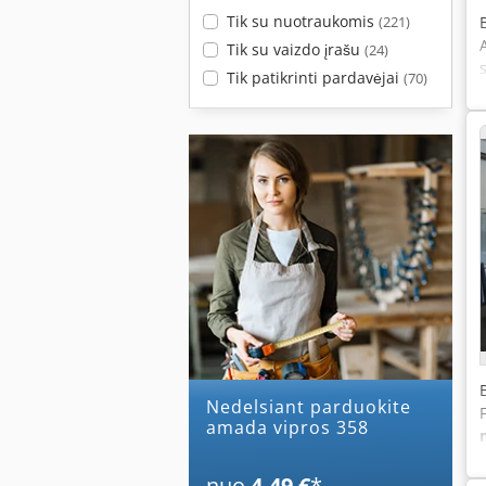
Tik su nuotraukomis
(221)
Tik su vaizdo įrašu
(24)
Tik patikrinti pardavėjai
(70)
Nedelsiant parduokite
amada vipros 358
nuo
4,49 €
*