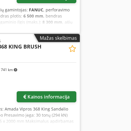
klių gamintojas:
FANUC
, perforavimo
ndras plotis:
6 500 mm
, bendras
 gaminio ilgis (maks.):
8 300 mm
, ašių
A Vipros 358 King“ modelio
70 mm. Jo štampavimo jėga siekia 300
Mažas skelbimas
s
vimo įrangos, apsvarstykite galimybę
368 KING BRUSH
s informacijos susisiekite su mumis.
io plotis: 1 270 mm- Lakšto storis: 3,2
avimo greitis: 80 m/min- Be pakopų
es deklaracija: Taip- Atitikties
 741 km
Kainos informacija
is: Amada Vipros 368 King Sandėlio
o Presavimo jėga: 30 tonų (294 kN)
: 1525 x 2000 mm Maksimalus apdirbamas
ja) Maksimalus medžiagos storis: 3,2