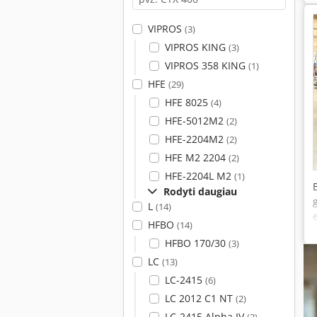
VIPROS
(3)
VIPROS KING
(3)
VIPROS 358 KING
(1)
HFE
(29)
HFE 8025
(4)
HFE-5012M2
(2)
HFE-2204M2
(2)
HFE M2 2204
(2)
HFE-2204L M2
(1)
Rodyti daugiau
L
(14)
HFBO
(14)
HFBO 170/30
(3)
LC
(13)
LC-2415
(6)
LC 2012 C1 NT
(2)
LC-2415 Alpha IV