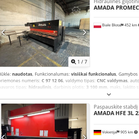
Hidraulinės giljotin
CE – AKAS automatinis lazeris Jei turėsite daugiau klausimų, mielai
AMADA PROME
Białe Błota
452 km
1
/
7
Būklė:
naudotas
, Funkcionalumas:
visiškai funkcionalus
, Gamybos
priemonės numeris:
C 97 12 06
, valdymo tipas:
CNC valdymas
, aut
pavaros tipas:
hidraulinis
, darbinis plotis:
3 100 mm
, maks. lakšto s
reguliavimas:
valdomas CNC
, galinis atmušas:
1 050 mm
, bendras 
skaičius:
2
, Įranga:
kampinis vožtuvas
, Hidraulinės giljotinos – AM
Paspauskite stabdį 
mm x 6 mm, pilnas CNC valdymas. Reguliuojamas pjovimo kampas ir 
AMADA
HFE 3L 2
kompiuteriu suvedus medžiagos storį ir ilgį. Lakštinio metalo pjov
atitraukimu 10 – 1050 mm, atitraukimo funkcija, programos. Automat
Pakeliamas galinis atmušėjas. Įrenginio svoris 6,5 t. Priekyje – 2 atr
Vokietija
905 km
prižiūrima. Pastaruosius 10 metų įrenginys naudotas tik retkarčiais