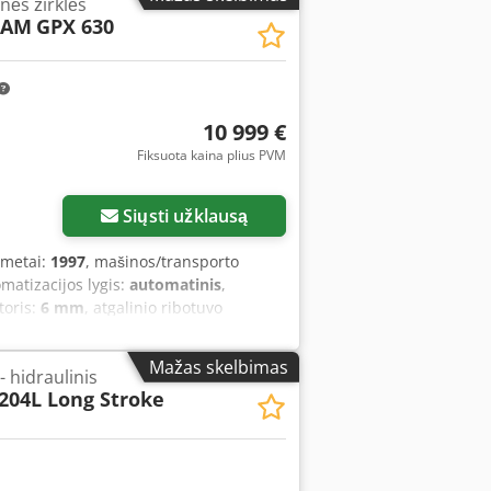
inės žirklės
 atsakysime.
CAM
GPX 630
10 999 €
Fiksuota kaina plius PVM
Siųsti užklausą
 metai:
1997
, mašinos/transporto
omatizacijos lygis:
automatinis
,
toris:
6 mm
, atgalinio ribotuvo
svoris:
6 500 kg
, atramos svirčių
ADA GPX 630 tipas. Pjovimo ilgis: 3100
Mažas skelbimas
- hidraulinis
tarpas tarp peilių, kurie nustatomi
204L Long Stroke
imas nuo 0,4 iki 6 mm. CNC atmušėjas su
inė ilgo lakšto atrama gale.
amos ir kampainis. Giljotina reguliariai
. Prieinama techninė dokumentacija ir