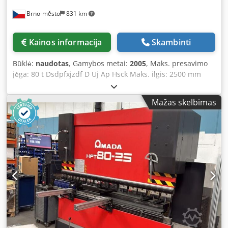
Brno-město
831 km
Kainos informacija
Skambinti
Būklė:
naudotas
, Gamybos metai:
2005
, Maks. presavimo
jėga: 80 t Dsdpfxjzdf D Uj Ap Hsck Maks. ilgis: 2500 mm
Eiga: 200 mm Staklės svoris: 5750 kg
Mažas skelbimas