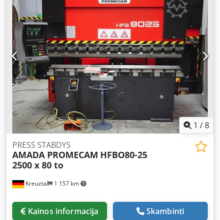
CNC: 200 mm Pristatymo greitis 100 mm/sek Lenkimo
greitis 0-10 mm/sek Atidarymo greitis 100 mm/sek Darbo
valandos 43000 h Ilgis 3100 mm Plotis 1600 mm Aukštis
2550 mm Svoris 5750 kg Bendras energijos poreikis 9 kW
Dcjdpfotv Rlbjx Ap Hsk Užimama erdvė apie 3x2x2,5 m
Valdymas Amada OP2002 Visos mašinos gali būti
apžiūrimos įjungtos bet kuriuo metu. Mašinų
demonstravimas galimas bet kuriuo metu. Fiessler
apsauginis šviesos barjeras, motorizuotas Akkas LED
apšvietimas viduje ir prie mašinos
1
/
8
PRESS STABDYS
AMADA PROMECAM
HFBO80-25
2500 x 80 to
Kreuztal
1 157 km
Kainos informacija
Skambinti