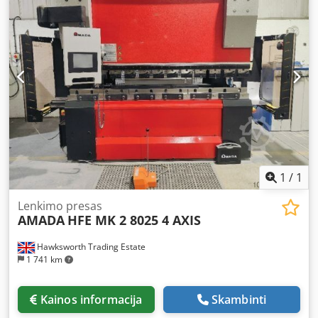
1
/
1
Lenkimo presas
AMADA
HFE MK 2 8025 4 AXIS
Hawksworth Trading Estate
1 741 km
Kainos informacija
Skambinti