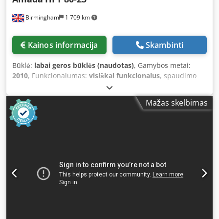
Birmingham
1 709 km
Kainos informacija
Skambinti
Būklė:
labai geros būklės (naudotas)
, Gamybos metai:
2010
, Funkcionalumas:
visiškai funkcionalus
, spaudimo
jėga:
80 t
, valdymo tipas:
CNC valdymas
, Įranga:
apsaugos
šviesos užtvara
, Parduodama 1 naudota, labai geros
Mažas skelbimas
būklės Amada 8025 CNC apatinio štampo hidraulinė
lankstymo staklės Amada HFT 8025 – tai CNC valdomos
hidraulinės apatinio ėjimo lankstymo staklės, skirtos
preciziškam lakštinio metalo lenkimui, turinčios 80 tonų
presavimo galią. Dažnai komplektuojama su CD 2000 CNC
valdymo sistema, leidžiančia valdyti 4 ašis (paprastai Y1,
Y2, X ir R), užtikrinant aukštą tikslumą pramoninėse srityse.
Pagrindinės techninės specifikacijos Metai: 2010 Modelis:
HFT 8025 Standart Presavimo jėga: 80 tonų (800 kN)
Lenkimo ilgis: 2 500 mm Eigos ilgis: 200 mm Dcodpfjyzy D
Eex Ap Hok Atviras aukštis: 470 mm Gerklės gylis: 420 mm