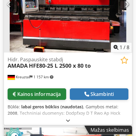
1
/
8
Hidr. Paspauskite stabdį
AMADA
HFE80-25 L 2500 x 80 to
Kreuztal
1 157 km
Kainos informacija
Skambinti
Būklė:
labai geros būklės (naudotas)
, Gamybos metai:
2008
, Techniniai duomenys: Dodpfxoy D T Rwo Ap Hock
Darbinis ilgis: 2550 mm Rėmo plotis: 2050 mm Presavimo
galia: 80 t CNC valdymas: OPERATOR II Graphik TFT
Mažas skelbimas
spalvotas monitorius 14” Valdomos ašys: Y1/Y2; X1/X2;