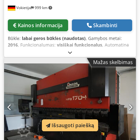
priežiūros funkcijos. Didžiausią tikslumą užtikrina 8 ašių
Vokietija
999 km
CNC galinis atraminis įtaisas (Y1, Y2, X1, X2, R1, R2, Z1, Z2).
Kartu su hidrauliniu WILA Premium viršutiniu įrankio
tvirtinimo įtaisu ir segmentuotu AMADA apatiniu įrankio
Kainos informacija
Skambinti
laikikliu pasiekiama trumpa paruošimo trukmė, didžiausias
pakartojamumas ir maksimalus našumas. Mašina yra
Būklė:
labai geros būklės (naudotas)
, Gamybos metai:
įrengta AKAS III P lazerinio apsaugos sistemos ir atitinka
2016
, Funkcionalumas:
visiškai funkcionalus
, Automatinė
visus šiuolaikinio ir saugaus darbo reikalavimus. LED darbo
juostinė pjūklinė AMADA HFA 400 W (pagaminta 2016 m.)
apšvietimas, pėdų pedalas su avarine funkcija, taip pat
Pjovimo galimybės: Apvalus skersmuo – 420 mm
daugybė saugos ir patogumo funkcijų yra įtraukti į
Mažas skelbimas
Kvadratinis – 400 x 400 mm Padavimas – 5–470 mm
komplektaciją. Lenkimo presas buvo reguliariai prižiūrimas
Daugybinis padavimas – iki 9999 mm Skiedrų šalinimo
ir tinkamai aptarnautas. Visos priežiūros, saugos
įrenginys Variklio galia – 5,5 kW Pjūklo ašmenų greitis – 15–
patikrinimai (UVV), hidraulinio aliejaus keitimas ir kiti
90 m/min., reguliuojamas be pakopų Skaičiuotuvas Svoris –
priežiūros darbai buvo dokumentuoti. Yra naudojimo
2200 kg *Pjūklas yra labai geroje būklėje ir puikiai veikia*
instrukcija ir priežiūros dokumentai. Šiuo metu mašina vis
Dcedpfxozrz Aho Ap Hsk
dar naudojama gamybos procese, ir ją galima apžiūrėti po
susitarimo. Techniniai duomenys: ·Gamintojas: AMADA
·Tipas: HFE 3L 2204L „Long Stroke“ ·Pagamintas: 2015 m.
gruodį (2016 m. modelis) ·Spaudimo jėga: 220 t (2 200 kN)
Išsaugoti paiešką
·Lenkimo ilgis: 4280 mm ·Atstumas tarp stulpų: 3760 mm
·Išsikišimas: 420 mm ·Eiga: 350 mm („Long Stroke“) Dcsdozq
S E Repfx Ap Hsk ·Atidarymas: 620 mm ·Stalo plotis: 180