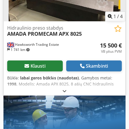
1
/
4
Hidraulinio preso stabdys
AMADA PROMECAM
APX 8025
15 500 €
Hawksworth Trading Estate
1 741 km
VB plius PVM
Klausti
Skambinti
Būklė:
labai geros būklės (naudotas)
, Gamybos metai:
1998
, Modelis: Amada APX 8025, 8 ašių CNC hidraulinis
apatinio eigos lenkimo presas su Operateur II 7 ašių CNC
valdymu. Erwin Sick gamintojo mašinoje montuota šviesos
barjero apsaugos sistema. Metai: 1998 Sandėlio Nr.: 01834
Techninė specifikacija: - Lenkimo jėga: 80 tonų - Darbinis
ilgis: 2500 mm Dodswybcyspfx Ap Hock - CNC valdymo ašių
skaičius: 7 - Hidraulinis viršutinio eigos presas - Valdymas:
OPERATEUR 2 - Atvira aukštis: 370 mm - Eigos ilgis: 100 mm