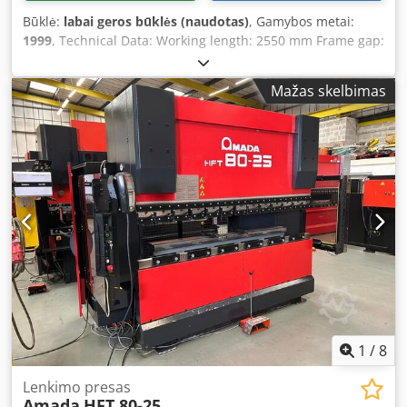
Būklė:
labai geros būklės (naudotas)
, Gamybos metai:
1999
, Technical Data: Working length: 2550 mm Frame gap:
2125 mm Pressing force: 80 t CNC control: AMADA
OPERATOR II graphic controlled axes: Y1/Y2; X1/X2; R1/R2;
Mažas skelbimas
Z1/Z2 motorized adjustable backgauge Stroke: 200 mm
Throat depth: 420 mm Crowning Working height: 960 mm
Motor power: 7.5 kW CE marking Dimensions (L x W x H):
approx. 3000 x 2250 x 2250 mm Weight: approx. 6 tons
Accessories: 1 set of AMADA standard tooling Djdpfovrh
Rcsx Ap Hsck Condition: The machine is in very good
condition More machines available on our homepage. The
seller assumes no liability for errors in typing or data
transmission. The machine’s appearance, technical
condition, and wear are consistent with its age; used
machines are sold without any warranty.
1
/
8
Lenkimo presas
Amada
HFT 80-25