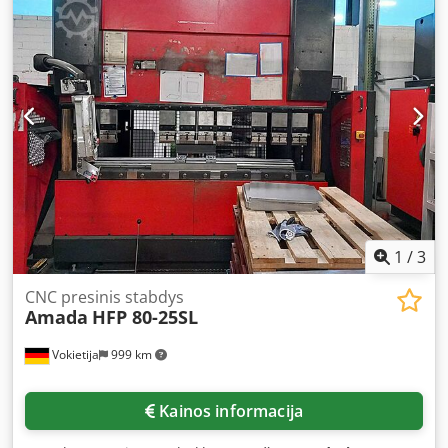
Ap Hjk Darbo greitis 10 mm/sek Grįžimo greitis 100 mm/sek
Mašinos svoris apie 6,3 t Patentuota Amada technologija
užtikrina visiškai tikslius lenkimo rezultatus be
bombiravimo įrenginio Įrankiai – žiūrėkite nuotraukas
Darbo valandos: 17 866 h 7 ašys: X1; X2; Y1; Y2; R1; Z1; Z2
1
/
3
CNC presinis stabdys
Amada
HFP 80-25SL
Vokietija
999 km
Kainos informacija