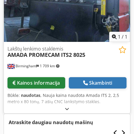
kuriuo metu, esant įtampai. Demonstruoti įrangą galima
bet kada.
1
/
1
Lakštų lenkimo staklėmis
AMADA PROMECAM
ITS2 8025
Birmingham
1 709 km
Kainos informacija
Skambinti
Būklė:
naudotas
, Nauja kaina naudota Amada ITS 2, 2,5
metro x 80 tonų, 7 ašių CNC lankstymo staklės.
LANKSTYMO STAKLĖS HIDRAULINĖS GALIA: 80 tonų
LANKSTYMO ILGIS: 2500 mm VALDYMAS: OPERATEUR AŠIŲ
SKAIČIUS: 7 Dcsdpfx Apjfuaqme Hok PRIEKINĖS APSAUGOS
Atraskite daugiau naudotų mašinų
ERWIN SICK APSAUGOS SISTEMA SUMONTUOTA ANT
STAKLIŲ ŠONINĖS IR GALINĖS APSAUGOS TARPUSAVYJE