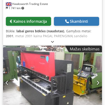
Hawksworth Trading Estate
1 741 km
Kainos informacija
Skambinti
Būklė:
labai geros būklės (naudotas)
, Gamybos metai:
2001
, metai 2001 kaina PAGAL PARENGIMĄ sandėlio
numeris 01859 specifikacija Dcsdpfxozbqn He Ap Hok 7
AŠIŲ CNC, 80 TONŲ X 2500 HIDRAULINĖ SPAUDIMO
Mažas skelbimas
LENKIMO STAKLĖ, DIDELIS GREITIS, ILGAS EIGOS ILGIS,
MODELIO NR. 02029 aprašymas TIPAS: HIDRAULINĖ
SPAUDIMO LENKIMO STAKLĖ GALIA: 80 TONŲ VALDYMAS:
OP 2000 AŠIŲ KIEKIS: SEPTYNOS LENKIMO ILGIS: 2500 mm
ATVIROS AUKŠTIS: 620 mm EIGOS ILGIS: 350 mm
RANKOVĖS GYLIS: 420 mm VARIKLIO GALIA: 15 KW
PRIEKINIS APSAUGINIS BARJERAS: MONTUOTAS ERWIN
SICK ŠONINĖ TVORA SU BLOKAVIMU GALINIS BLOKAVIMAS
SERIJOS NUMERIS: V011137 MAKS. PRIVAŽIAVIMO GREITIS:
200 MAKS. LENKIMO GREITIS: 20 MAKS. GRĮŽIMO GREITIS:
200