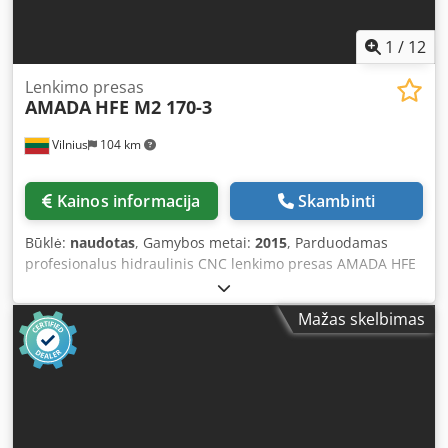
Variklio galia: 7,5 kW
1
/
12
Lenkimo presas
AMADA
HFE M2 170-3
Vilnius
104 km
Kainos informacija
Skambinti
Būklė:
naudotas
, Gamybos metai:
2015
, Parduodamas
profesionalus hidraulinis CNC lenkimo presas AMADA HFE
M2 170-3 Staklės pilnai veikiančios, visuomet prižiūrėtas
Amada serviso. Galima apžiūrėti ir išbandyti. Staklės
Mažas skelbimas
parduodamos be įrankių. Įrankius galime pasiūlyti naujus,
pagal Jūsų poreikius. Pagrindinė informacija Gamintojas:
AMADA Modelis: HFE M2 170-3 Pagaminimo data: 2015.06
Lenkimo jėga: 170 T (1700 kN) Darbinis ilgis: 3000 mm
Maksimalus lenkimo ilgis: 3340 mm Moto. val. 16 615,07
Techniniai parametrai Atstumas tarp kolonų: 2700 mm