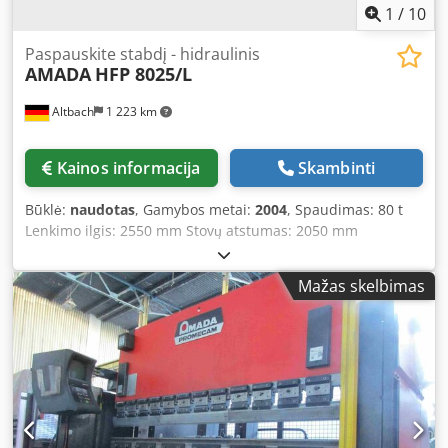
1
/
10
Paspauskite stabdį - hidraulinis
AMADA
HFP 8025/L
Altbach
1 223 km
Kainos informacija
Skambinti
Būklė:
naudotas
, Gamybos metai:
2004
, Spaudimas: 80 t
Lenkimo ilgis: 2550 mm Stovų atstumas: 2050 mm
Presavimo sijų eiga: 350 mm Tarpas tarp viršutinio ir
apatinio sijų: 620 mm C tipo išpjova: 420 mm X1+X2 ašių
Mažas skelbimas
eiga per CNC programuojama: 700 mm Z1+Z2 ašių eiga per
CNC programuojama: 0-2000 mm R ašies eiga per CNC
programuojama: 200 mm Pristatymo greitis: 100 mm/sek
Lenkimo greitis: 0-10 mm/sek Atidarymo greitis: 100
mm/sek Darbo valandos: 24000 h Ilgis: 3380 mm Plotis:
1800 mm Aukštis: 2750 mm Dcjdpfx Aexyzzasp Hok Svoris:
6100 kg Bendras energijos poreikis: 9 kW Užimamas plotas
apytiksliai: 3x2x2,5 m Visus įrenginius galima apžiūrėti bet