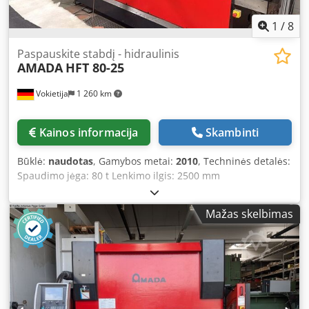
1
/
8
Paspauskite stabdį - hidraulinis
AMADA
HFT 80-25
Vokietija
1 260 km
Kainos informacija
Skambinti
Būklė:
naudotas
, Gamybos metai:
2010
, Techninės detalės:
Spaudimo jėga: 80 t Lenkimo ilgis: 2500 mm
Dcsdszpaqfopfx Ap Hek Stovo plotis: 2125 mm Stūklio eiga
– maks.: 200 mm Skardos storis: 6 mm Bendrasis energijos
Mažas skelbimas
poreikis: 9 kW Darbinis slėgis: 275 bar Išsikišimas: 420 mm
Greitasis judėjimas: 100 mm/s Darbinis greitis: 10 mm/s
Apytikslis mašinos svoris: 5,8 t Apytikslis užimamas plotas:
3,8 x 2,4 x 2,95 m CNC valdomas lenkimo presas, valdomos
ašys Y1, Y2, X1, R, priedų spinta su įranga, mažai naudotas.