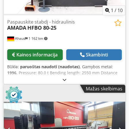
1
/
10
Paspauskite stabdį - hidraulinis
AMADA
HFBO 80-25
Ahaus
1 162 km
Kainos informacija
Skambinti
Būklė:
paruoštas naudoti (naudotas)
, Gamybos metai:
1996
, Pressure: 80.0 t Bending length: 2550 mm Distance
between uprights: 2130 mm Throat depth: 420 mm
Approach speed: 100 mm/sec Working speed: 10.0 mm/sec
Mažas skelbimas
Return speed: 80.0 mm/sec Stroke: 200 mm Installation
height: 470 mm Table width: 60.0 mm Table height: 910
mm Operating hours: approx. 37,102 h Total power
requirement: 9.0 kW Machine weight: approx. 5,750 kg
Dimensions (LxWxH): 3,100 x 2,180 x 2,540 mm Good / well-
maintained condition (!!) - In inspected condition - machine
video - ?v=fwdjSiQYq_A Equipment: - CNC electro-hydraulic