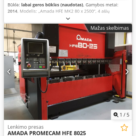
Būklė:
labai geros būklės (naudotas)
, Gamybos metai:
2014
, Modelis: „Amada HFE MK2 80 x 2500“, 4 ašių
hidraulinis lankymo presas Gamybos metai: 2014 Talpa: 80
tonų Maksimalus lenkimo ilgis: 2500 mm Eigos ilgis: 200
Mažas skelbimas
mm Artėjimo greitis: 1–100 mm/s Lenkimo greitis: 1–10
mm/s Grįžimo greitis: 1–100 mm/s Alyvos talpa: 110 l
Variklio galia: 9 kW Svoris: 5600 kg Apsauga: sumontuoti
„Erwin Sick“ optiniai barjerai, šoninės ir galinės uždaros
apsaugos Matmenys: Mašinos ilgis: 3950 mm Mašinos
gylis: 2580 mm Mašinos aukštis: 2540 mm Dcjdpszmtqasfx
Ap Hek Atstumas tarp šoninių rėmų: 2125 mm Sijos plotis:
60 mm Stalo aukštis: 960 mm Atidarymo aukštis: 470 mm
Lenkimo gylis: 420 mm
1
/
5
Lenkimo presas
AMADA PROMECAM
HFE 8025