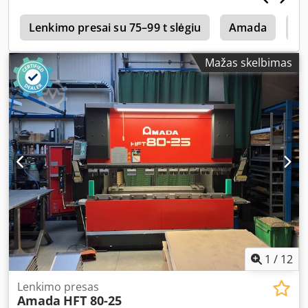
SUJUNGTOS APSAUGINĖS TVOROS
r
Lenkimo presai su 75–99 t slėgiu
Amada
Le
Mažas skelbimas
1
/
12
Lenkimo presas
Amada
HFT 80-25