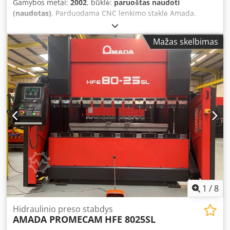
Gamybos metai:
2002
, būklė:
paruoštas naudoti
(naudotas)
, Parduodama CNC lenkimo staklė Amada.
Spaudimo jėga: 800 kN, lenkimo ilgis: 2500 mm, presavimo
sijos ilgis: 2570 mm, atramų plotis: 2125 mm, iškyša: 420
Mažas skelbimas
mm, maks. eiga: 350 mm, montavimo aukštis: 620 mm,
stalo plotis: 60 mm, stalo aukštis: 960 mm. Staklių
matmenys X/Y/Z: apie 3300 mm/1600 mm/2750 mm, svoris:
apie 6100 kg, valdymas: Amada. Dokumentacija yra. Galima
apžiūra vietoje. Dodszgwxnepfx Ap Hsck
1
/
8
Hidraulinio preso stabdys
AMADA PROMECAM
HFE 8025SL