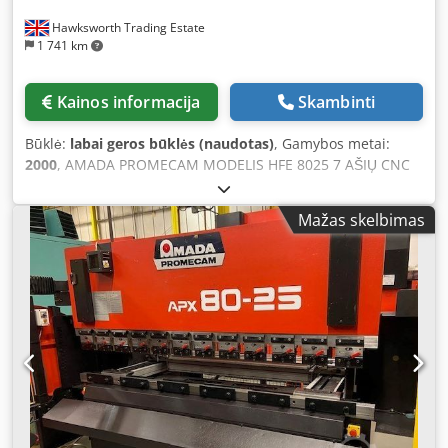
Hawksworth Trading Estate
1 741 km
Kainos informacija
Skambinti
Būklė:
labai geros būklės (naudotas)
, Gamybos metai:
2000
, AMADA PROMECAM MODELIS HFE 8025 7 AŠIŲ CNC
80 TONŲ X 2500 HIDRAULINIS ŽEMYN JUDĖJIMAS LENKIMO
PRESAS Aprašymas: TIPAS: HIDRAULINIS ŽEMYN JUDĖJIMAS
Mažas skelbimas
GALIA: 80 TONŲ VALDYMAS: OP 2000 CNC Dodpezbzq Sofx
Ap Hjck AŠIŲ SKAIČIUS: SEPTYNI (X1, X2, Y1, Y2, R1, Z1 ir Z2)
LENKIMO ILGIS: 2500 mm ATIDARYMO AUKŠTIS: 470 mm
EIGOS ILGIS: 200 mm GERKLĖS GYLIS: 420 mm VARIKLIO
GALIA: 7,5 kW ARTĖJIMO GREITIS: 100 mm/s LENKIMO
GREITIS: 10 mm/s GRĄŽINIMO GREITIS: 100 mm/s SERIJA
NR.: V000426 APSAVA: MAŠINOJE ĮRENGTA ERWIN SICK
ELEKTRONINĖ SISTEMA ŠONAS: TARPUOSE UŽSAKINTA
TVORA GALAS: UŽSAKINTA METAI: 2000 KAINA: KLAUSTI