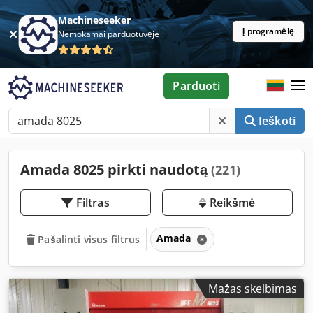
Machineseeker
Į programėlę
Nemokamai parduotuvėje
Parduoti
Ieškoti
Amada 8025 pirkti naudotą
(221)
Filtras
Reikšmė
Amada
Pašalinti visus filtrus
Mažas skelbimas