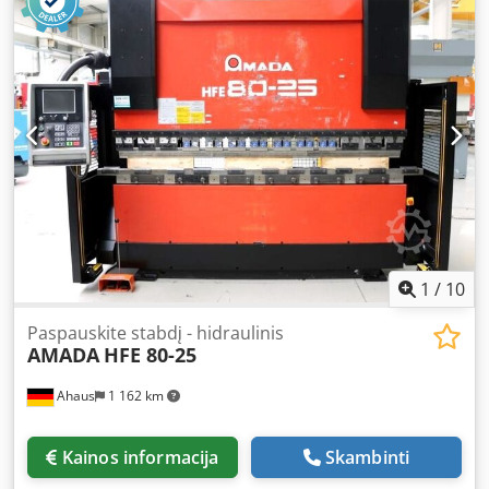
R1/R2; Z1/Z2 automatinis bombiravimas Eiga: 350 mm
Išsikišimas: 420 mm Darbinis aukštis: 960 mm Variklio
galia: 9 kW CE ženklinimas Matmenys (ilgis x plotis x
aukštis): apie 3400 x 2050 x 2550 mm Svoris: apie 6 tonos
Priedai: 1 komplektas įrankių: 1 viršutinis štampas: 120 mm
1 segmentuota matrica: V50, V35, V22, V16 Būklė: labai
gera būklė, mažai naudota, tik apie 5.350 moto valandų
Pardavėjas neatsako už rašymo ar duomenų perdavimo
klaidas. Mašina pagal išvaizdą, techninę būklę ir
nusidėvėjimą atitinka amžių; naudotos mašinos
parduodamos be jokios garantijos.
1
/
10
Paspauskite stabdį - hidraulinis
AMADA
HFE 80-25
Ahaus
1 162 km
Kainos informacija
Skambinti