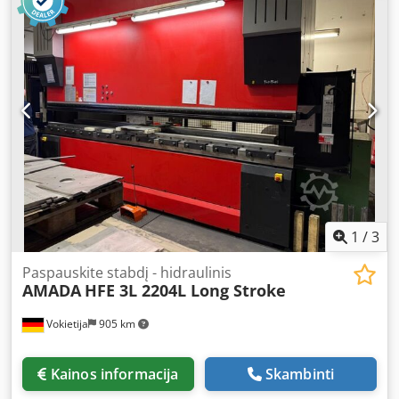
susisiekti telefonu.
1
/
3
Paspauskite stabdį - hidraulinis
AMADA
HFE 3L 2204L Long Stroke
Vokietija
905 km
Kainos informacija
Skambinti