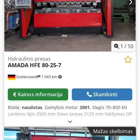
1
/
10
Hidraulinis presas
AMADA
HFE 80-25-7
Goldenstedt
1 043 km
Kainos informacija
Skambinti
Būklė:
naudotas
, Gamybos metai:
2001
, Slėgis 70–800 kN
Lenkimo ilgis 2505 mm Stovo tarpas 2125 mm Valdymas OP
2000 Valdomos ašys: 7 Iškyša 420 mm Eiga 200 mm
Įrengimo aukštis 470 mm Stalo plotis 60 mm Stalo aukštis
Mažas skelbimas
960 mm Pristatymo greitis 100 mm/sek Dcsdsyz Dgwspfx