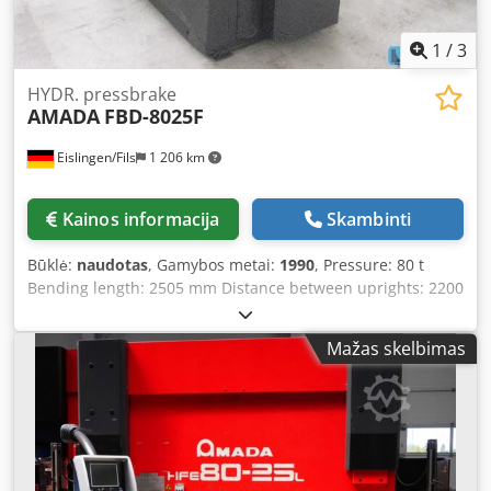
1
/
3
HYDR. pressbrake
AMADA
FBD-8025F
Eislingen/Fils
1 206 km
Kainos informacija
Skambinti
Būklė:
naudotas
, Gamybos metai:
1990
, Pressure: 80 t
Bending length: 2505 mm Distance between uprights: 2200
mm Total power requirement: 7.3 kVA Machine weight
approx.: 5.6 t Space requirement approx.: 3 x 2.25 x 2.20 m
Mažas skelbimas
Djdpjcxxvgsfx Ap Hsck - AMADA-MELDAS NC 9 F control
over 7 axes - Comprehensive documentation for the
machine is available - Good condition