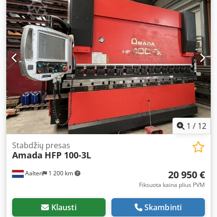
t
, įėjimo įtampa:
400 V
, Parduodame naudotą „Amada HFP
NT 170-3L“ lenkimo staklę, pagamintą 2009 m. Maksimali
presavimo jėga: 1700 kN Maksimalus eigos ilgis: 350 mm
Svoris: 12400 kg Garso slėgio lygis: 75 dB(A) Įtampa:
400/415 V Dažnis: 50 Hz Fazių skaičius: 3 Įdiegta galia: 16,5
kW Djdpfezk Dinsx Apnjck Nominali srovė: 28,6 A
Pagaminimo data: 2009-03 Serijos numeris: HFP NT 170-3L
B090020 Jei turite klausimų arba norite gauti daugiau
informacijos, nedvejodami susisiekite su mumis.
1
/
12
Stabdžių presas
Amada
HFP 100-3L
20 950 €
Aalten
1 200 km
Fiksuota kaina plius PVM
Klausti
Skambinti