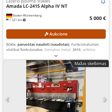
Lazerio pjovimo staklės
Amada
LC-2415 Alpha IV NT
Baden-Württemberg
5 000 €
1 321 km
Aukcione
Būklė:
paruoštas naudoti (naudotas)
, Funkcionalumas:
visiškai funkcionalus
, Gamybos metai:
2010
, veikimo
valandos:
21 713 h
, mašinos/transporto priemonės
numeris:
007
, lazerio galia:
4 000 W
, plieno lakšto storis
Mažas skelbimas
(maks.):
12 mm
, nerūdijančio plieno lakšto storis (maks.):
10 mm
, aliuminio lakšto storis (maks.):
8 mm
, X ašies eiga:
2 520 mm
, Y ašies eiga:
1 550 mm
, Z ašies eigos atstumas:
300 mm
, Nėra minimalios kainos – garantuotas
pardavimas už aukščiausią pasiūlymą! Įranga buvo kasmet
prižiūrima (paskutinį kartą – 2025 m. gruodį) (yra priežiūros
ataskaitos)! „Laser Turbo-Blower“ buvo pakeistas 2021 m. X
ašis ir Y ašis buvo atnaujintos 2023 m., kai įrenginys buvo
įjungtas 27 066 valandas. TECHNINĖS CHARAKTERISTIKOS