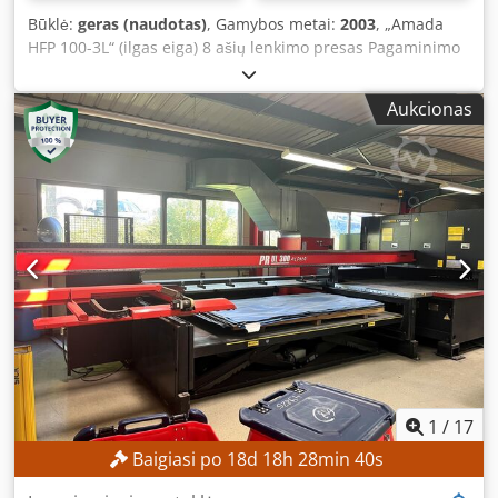
Būklė:
geras (naudotas)
, Gamybos metai:
2003
, „Amada
HFP 100-3L“ (ilgas eiga) 8 ašių lenkimo presas Pagaminimo
metai: 2003 Talpa: 100 tonų Maks. lenkimo ilgis: 3110 mm
Standartinė eiga: 350 mm Artėjimo greitis: 100 mm/s
Aukcionas
Lenkimo greitis: 10 mm/s Grįžimo greitis: 100 mm/s Svoris:
7100 kg Matmenys Staklių ilgis: 4498 mm Staklių plotis:
2450 mm Balko plotis: 60 mm Atstumas tarp šoninių
atramų: 2705 mm Dodpfx Aevn S I Dopnjck Staklių aukštis:
2860 mm Atidaryto aukštis: 620 mm CNC valdymo tipas:
AMNC Ekranas: jutiklinis ekranas „Akas“ lazerinė apsaugos
sistema Valdomos ašys: 8 ašys, Y1, Y2, X1, X2, R1, R2, Z1, Z2
Yra dokumentacija „Digipro“ kampų matavimo sistema
Pristatomas su 1 įrankių komplektu
1
/
17
Baigiasi po
18
d
18
h
28
min
38
s