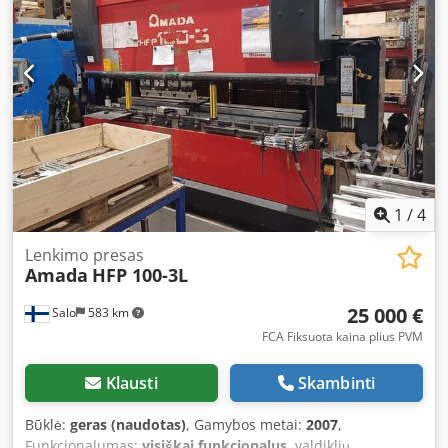
ribotuvo po 1 m, 2 vnt. standartinių svirtinių ribotuvų, 3
vnt. rutulinių atramų po 1,5 m. Pjūvių kiekis: 15 000.
Siurblio veikimo laikas: 100 h. Labai mažai naudotas.
Dsdoziviwjpfx Apnock
1
/
4
Lenkimo presas
Amada
HFP 100-3L
25 000 €
Salo
583 km
FCA Fiksuota kaina plius PVM
Klausti
Skambinti
Būklė:
geras (naudotas)
, Gamybos metai:
2007
,
Funkcionalumas:
visiškai funkcionalus
, valdiklių