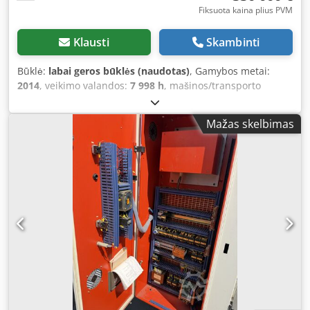
Fiksuota kaina plius PVM
Klausti
Skambinti
Būklė:
labai geros būklės (naudotas)
, Gamybos metai:
2014
, veikimo valandos:
7 998 h
, mašinos/transporto
priemonės numeris:
43610191
, aliuminio lakšto storis
(maks.):
6 mm
, For sale, we are offering an Amada EML
Mažas skelbimas
3610NT punch-laser combination machine. The offered
machine is used and in very good condition. Main features
of the machine (overall): • Combination of punching and
laser cutting processes possible • Automatic part pickup
(suction cups for up to 45kg, small amount of perforation
recommended) and pallet exchange during machine
operation • Automatic sheet feeding up to max. length
3050x1500mm and scrap collection after cutting, with the
ability to load sheets during machine operation •
Automatic shuttle arms 1500x400mm (two conveyors for
parts) • Turret with 41 fixed and 4 indexable stations • 3
manually adjustable clamps • Cutting area up to
3020x1500mm • Laser cutting area 2000x1500mm • Max.