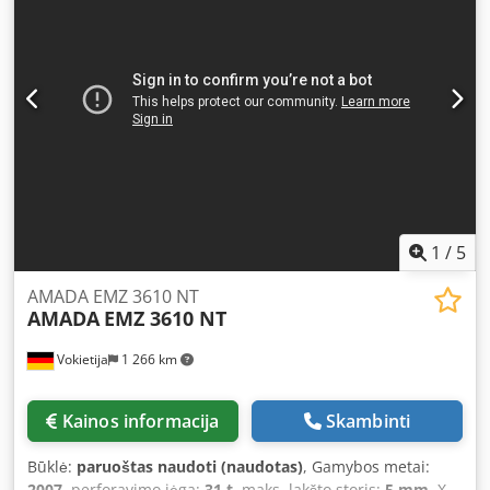
1
/
5
AMADA EMZ 3610 NT
AMADA
EMZ 3610 NT
Vokietija
1 266 km
Kainos informacija
Skambinti
Būklė:
paruoštas naudoti (naudotas)
, Gamybos metai:
2007
, perforavimo jėga:
31 t
, maks. lakšto storis:
5 mm
, X