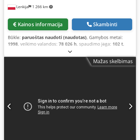
Lenkija
1 266 km
Kainos informacija
Skambinti
Būklė:
paruoštas naudoti (naudotas)
, Gamybos metai:
1998
, veikimo valandos:
78 026 h
, spaudimo jėga:
102 t
,
bendras svoris:
6 750 kg
, ašių skaičius:
6
, Šis 8 ašių
„AMADA HFBO 100-30“ presinis lenkimo staklės
Mažas skelbimas
pagamintas 1998 metais. Jų maksimali presavimo jėga
siekia 1000 kN, o lenkimo ilgis – 3100 mm, todėl šios
staklės užtikrina patikimas galimybes įvairiems darbams
atlikti. 2024 m. mašinai buvo atnaujinta programinė įranga
ir pakeisti cilindrai. Jei ieškote aukštos kokybės lenkimo
galimybių, apsvarstykite galimybę įsigyti mūsų siūlomą
„AMADA HFBO 100-30“ presinį lenkimo staklį. Dėl
išsamesnės informacijos susisiekite su mumis. • Atstumas
tarp rėmų: 2700 mm • Maksimalus eiga: 200 mm • Ašių
skaičius: 8 (Y1, Y2, X1, X2, R1, R2, Z1, Z2) • Įtampa: 400/415
V • Dažnis: 50 Hz • Vardinė srovė: 199 A • Fazų skaičius: 3 •
Įrengtoji galia: 9 kW • Triukšmo lygis: Dedpfx Apszl