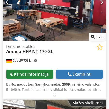
1
/
4
Lenkimo staklės
Amada
HFP NT 170-3L
Calau
758 km
Kainos informacija
Skambinti
Būklė:
naudotas
, Gamybos metai:
2009
, veikimo valandos:
51 040 h
, Funkcionalumas:
visiškai funkcionalus
, bendras
svoris:
12 400 kg
, bendras ilgis:
2 650 mm
, bendras
aukštis:
3 150 mm
, bendras plotis:
4 550 mm
, eigos ilgis:
Mažas skelbimas
350 mm
, įvesties srovės tipas:
trifazis
, spaudimo jėga:
170