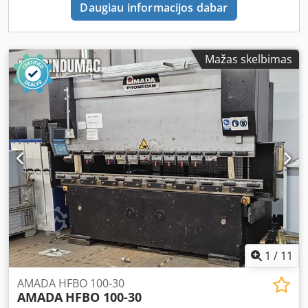
Daugiau informacijos dabar
Mažas skelbimas
1
/
11
AMADA HFBO 100-30
AMADA
HFBO 100-30