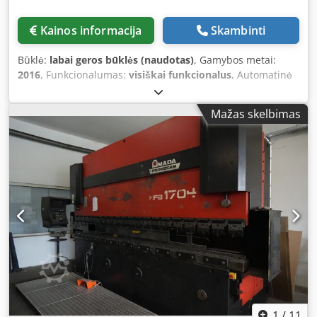
avarine funkcija, taip pat daugybė saugos ir patogumo
funkcijų yra įtraukti į komplektaciją. Lenkimo presas buvo
Kainos informacija
Skambinti
reguliariai prižiūrimas ir tinkamai aptarnautas. Visos
priežiūros, saugos patikrinimai (UVV), hidraulinio aliejaus
Būklė:
labai geros būklės (naudotas)
, Gamybos metai:
keitimas ir kiti priežiūros darbai buvo dokumentuoti. Yra
2016
, Funkcionalumas:
visiškai funkcionalus
, Automatinė
naudojimo instrukcija ir priežiūros dokumentai. Šiuo metu
juostinė pjūklinė AMADA HFA 400 W (pagaminta 2016 m.)
mašina vis dar naudojama gamybos procese, ir ją galima
Pjovimo galimybės: Apvalus skersmuo – 420 mm
Mažas skelbimas
apžiūrėti po susitarimo. Techniniai duomenys:
Kvadratinis – 400 x 400 mm Padavimas – 5–470 mm
·Gamintojas: AMADA ·Tipas: HFE 3L 2204L „Long Stroke“
Daugybinis padavimas – iki 9999 mm Dcsdpfx Apezrz
·Pagamintas: 2015 m. gruodį (2016 m. modelis) ·Spaudimo
Ahonek Skiedrų šalinimo įrenginys Variklio galia – 5,5 kW
jėga: 220 t (2 200 kN) ·Lenkimo ilgis: 4280 mm ·Atstumas
Pjūklo ašmenų greitis – 15–90 m/min., reguliuojamas be
tarp stulpų: 3760 mm ·Išsikišimas: 420 mm ·Eiga: 350 mm
pakopų Skaičiuotuvas Svoris – 2200 kg *Pjūklas yra labai
(„Long Stroke“) ·Atidarymas: 620 mm ·Stalo plotis: 180 mm
geroje būklėje ir puikiai veikia*
·CNC ašys: 8 (Y1, Y2, X1, X2, R1, R2, Z1, Z2) ·Valdymo
sistema: AMADA AMNC 3i Multi Media ·Mašinos svoris:
apie 18 000 kg ·Prisijungimo galia: 25,5 kW ·Darbinė
įtampa: 400 V / 50 Hz Šis AMADA HFE 3L 2204L apjungia
pažangiausias CNC technologijas, didelį tikslumą ir platų
aukštos kokybės įrangos komplektą. Dėl puikios jo būklės,
dokumentuotos priežiūros istorijos ir galingos „Long
Stroke“ konstrukcijos, tai yra puiki investicija įmonėms,
1
/
11