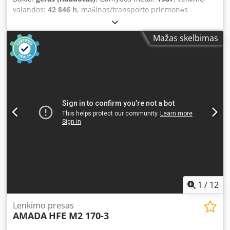
valandos:
42 846 h
, mašinos/transporto priemonės
numeris:
P2440355
, CNC bokštinė išmušimo staklės su 24
stotelėmis Valdymas: FANUC 6M Darbo laikas: 42 846 val.
Mažas skelbimas
Veleno variklis: 5,5 kW Galia: 20 t Stočių skaičius: 24
Medžiagos storis: 6,35 mm Angos dydis: 88,9 mm Lakšto
dydis BE REPOZICIJOS: 1000 x 1000 mm SU 1 REPOZICIJA:
2000 x 1000 mm Maks. lakšto svoris: 50 kg Greitis: 30
aps./min. Smūgių dažnis: 200 smūgių per minutę
Dcodpfxexqr Sqo Apnok Grynasis svoris: 8500 kg
Išmatavimai (I x P x A): 4500 x 3200 x 2200 mm
1
/
12
Lenkimo presas
AMADA
HFE M2 170-3