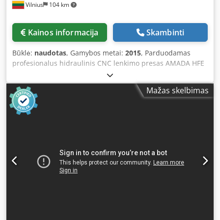
Vilnius
104 km
Kainos informacija
Skambinti
Būklė:
naudotas
, Gamybos metai:
2015
, Parduodamas
profesionalus hidraulinis CNC lenkimo presas AMADA HFE
M2 170-3 Staklės pilnai veikiančios, visuomet prižiūrėtas
Amada serviso. Galima apžiūrėti ir išbandyti. Dcjdpfx
Mažas skelbimas
Aozrw Akepnjk Staklės parduodamos be įrankių. Įrankius
galime pasiūlyti naujus, pagal Jūsų poreikius. Pagrindinė
informacija Gamintojas: AMADA Modelis: HFE M2 170-3
Pagaminimo data: 2015.06 Lenkimo jėga: 170 T (1700 kN)
Darbinis ilgis: 3000 mm Maksimalus lenkimo ilgis: 3340
mm Moto. val. 16 615,07 Techniniai parametrai Atstumas
tarp kolonų: 2700 mm Eiga: 200 mm Gylis (iki šoninio
rėmo): 420 mm Artėjimo greitis: 100 mm/s Darbinis greitis:
10 mm/s Grįžimo greitis: 100 mm/s Elektros suvartojimas:
18 kW Staklių matmenys Ilgis: 4470 mm Plotis: 2625 mm
Aukštis: 3140 mm Svoris: 12400 kg Komplektacija ir įranga
Valdiklis: Amada touch screen Viršutinių įrankių tvirtinimas:
Amada rankinis tvirtinimas Galinė atrama: X, R automatinė.