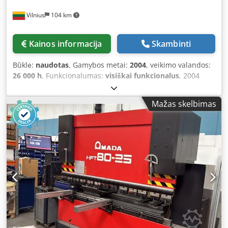
Vilnius
104 km
Kainos informacija
Skambinti
Būklė:
naudotas
, Gamybos metai:
2004
, veikimo valandos:
26 000 h
, Funkcionalumas:
visiškai funkcionalus
, 2004
metų AMADA EM2510NT. Perforavimo mašina yra geros
būklės, visuomet laiku aptarnauta Amada serviso atstovų.
Mažas skelbimas
Pridedama visa dokumentacija, serviso raportai. Neseniai
keistas bugno enkoderis. Įrenginys parduodamas su
programinė įranga ir įrankiais. Perforavimo mašina
prijungta, galima išbandyti, inspektuoti. Specifikacija:
Metai: 2004.07 Pagaminta: Prancūzija Veikimo laikas
valandomis: 26 426 Maitinimo valandos: 65 006 Dodpst Hg
Acefx Apnock Programinė įranga: Valdymo blokas: AMADA
AMNC-F Perforavimo jėga: 20 tonų Stotys: 45 Įrankiai:
parduodama su įrankių Metalo ilgis: 2500 mm. Metalo
plotis: 1270 mm. Lakšto storis: 3,2 mm. Metalo pločio
keitimas: 5000 mm. Ruošinio svoris: 150 kg. Matmenys: P
6080 x P 5120 x A2318 mm Svoris: 16 500 kg Vieta: Lietuva