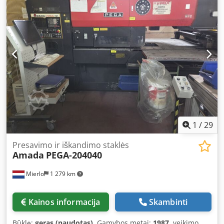
1
/
29
Presavimo ir iškandimo staklės
Amada
PEGA-204040
Mierlo
1 279 km
Kainos informacija
Skambinti
Būklė:
geras (naudotas)
, Gamybos metai:
1987
, veikimo