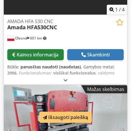
Dvqenjck
1
/
4
AMADA HFA 530 CNC
Amada
HFA530CNC
Olesno
601 km
Kainos informacija
Skambinti
Būklė:
paruoštas naudoti (naudotas)
, Gamybos metai:
2006
, Funkcionalumas:
visiškai funkcionalus
, valdymo
tipas:
CNC valdymas
, bendras svoris:
6 300 kg
, paskutinio
kapitalinio remonto metai:
2025
, automatizacijos lygis:
Mažas skelbimas
automatinis
, AMADA HFA 530 CNC – Fully Automatic CNC
Band Saw Refurbished in 2025 | Ready for Immediate Use
The AMADA HFA 530 CNC is a fully automatic CNC band
saw designed for precise metal cutting, series production,
and heavy-duty industrial applications. Thanks to its
Išsaugoti paiešką
robust construction weighing 6.3 tons and a state-of-the-
art CNC control system, this machine delivers stable,