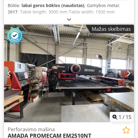
Būklė:
labai geros būklės (naudotas)
, Gamybos metai:
2017
, Table length: 3000 mm Table width: 1500 mm
Number of torch heads: 1 Controller: FANUC AF3500i-C
Dcsdpfevwgu Djx Apnek Total power requirement: 3.5 kW
Mažas skelbimas
Machine weight: approx. 12.5 t Required floor space:
approx. 12300 x 6000 x 2200 mm Model: Amada LCG3015
3.5kW Laser resonator: AF3500i-C Pallet changer: LST 3015
G-Series Controlled axes: X, Y, Z axes (three axes
simultaneously controlled) Axis travel: 3070 x 1550 x 100
mm (Z-axis) Max. material thickness: - 20 mm mild steel -
10 mm stainless steel - 8 mm aluminium (A5052) Max.
processing dimensions: 3070 mm x 1550 mm Max.
simultaneous feed rate: X/Y, 170 m/min Positioning
accuracy: +/- 0.01 mm Max. material weight: 920 kg Rated
power: 3500 W Working table height: 840 mm Machine
width: 2840 mm Machine height: 2166 mm Machine
weight: 8,200 kg
1
/
15
Perforavimo mašina
AMADA PROMECAM
EM2510NT