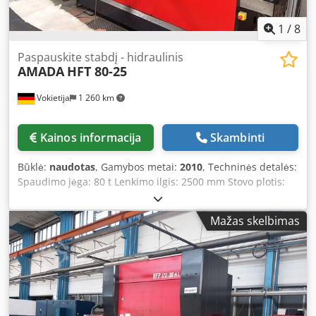
Galima išbandyti: Taip Jei turėsite daugiau klausimų, mielai
atsakysime.
1
/
8
Paspauskite stabdį - hidraulinis
AMADA
HFT 80-25
Vokietija
1 260 km
Kainos informacija
Skambinti
Būklė:
naudotas
, Gamybos metai:
2010
, Techninės detalės:
Spaudimo jėga: 80 t Lenkimo ilgis: 2500 mm Stovo plotis:
2125 mm Stūklio eiga – maks.: 200 mm Skardos storis: 6
mm Bendrasis energijos poreikis: 9 kW Darbinis slėgis: 275
Mažas skelbimas
bar Išsikišimas: 420 mm Greitasis judėjimas: 100 mm/s
Darbinis greitis: 10 mm/s Apytikslis mašinos svoris: 5,8 t
Apytikslis užimamas plotas: 3,8 x 2,4 x 2,95 m CNC
valdomas lenkimo presas, valdomos ašys Y1, Y2, X1, R,
priedų spinta su įranga, Dedpfxozpaqfo Apnock mažai
naudotas.