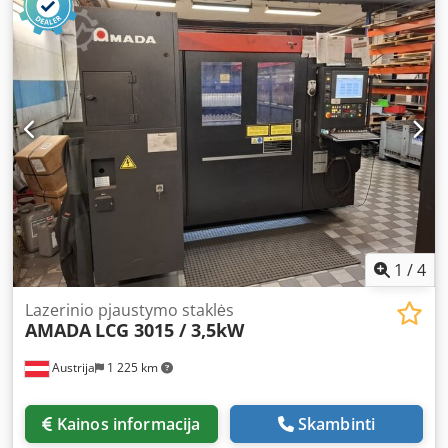
lankstymo presas Gamintojas: AMADA, Tipas: HFB 220-30
H, Metai: 1991 Techniniai duomenys Gamintojas: AMADA
Tipas: HFB 220-30 H Dcodpfx Apoy T R Ryjnek Pagaminimo
metai: 1991 Spaudimo jėga: 220 t Lankstymo ilgis: 3100
mm Eigos ilgis: maks. 180 mm Atstumas tarp šoninių
atramų: 2750 mm Iškyša: 420 mm Galia: 17 kW Matmenys:
Ilgis 3,65 m, plotis 1.700 mm, aukštis 2.900 mm Svoris: 12,9
t Įranga • Delem DA 58 2D grafinis valdymas • Valdomos
ašys: Y1, Y2, X, R1, R2, Z • Didelis įrankių paketas pagal
nuotraukas • Amada greito tvirtinimo įrankių laikiklis Visa
informacija pateikta be garantijos. Demonstracija
prijungus prie elektros galima bet kuriuo metu mūsų
parodų salėje.
1
/
4
Lazerinio pjaustymo staklės
AMADA
LCG 3015 / 3,5kW
Austrija
1 225 km
Kainos informacija
Skambinti