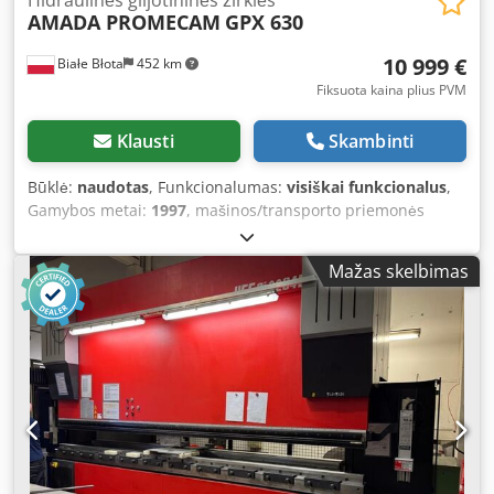
AMADA PROMECAM
GPX 630
10 999 €
Białe Błota
452 km
Fiksuota kaina plius PVM
Klausti
Skambinti
Būklė:
naudotas
, Funkcionalumas:
visiškai funkcionalus
,
Gamybos metai:
1997
, mašinos/transporto priemonės
numeris:
C 97 12 06
, valdymo tipas:
CNC valdymas
,
automatizacijos lygis:
automatinis
, pavaros tipas:
Mažas skelbimas
hidraulinis
, darbinis plotis:
3 100 mm
, maks. lakšto storis:
6 mm
, atgalinio ribotuvo reguliavimas:
valdomas CNC
,
galinis atmušas:
1 050 mm
, bendras svoris:
6 500 kg
,
atramos svirčių skaičius:
2
, Įranga:
kampinis vožtuvas
,
Hidraulinės giljotinos – AMADA GPX 630 tipas. Pjovimo ilgis:
3100 mm x 6 mm, pilnas CNC valdymas. Reguliuojamas
pjovimo kampas ir tarpas tarp peilių, kurie nustatomi
kompiuteriu suvedus medžiagos storį ir ilgį. Lakštinio
metalo pjovimas nuo 0,4 iki 6 mm. CNC atmušėjas su
atitraukimu 10 – 1050 mm, atitraukimo funkcija,