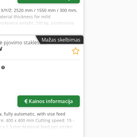
l X/Y/Z: 2520 mm / 1550 mm / 300 mm,
rial thickness for mild
rkpiece weight: 330 kg, positioning
-0.01 mm. Machine dimensions X/Y/Z:
erating hours: 29,499 h. Includes
Mažas skelbimas
ė pjovimo staklės 90°
ion possible. Dodpfx Ahjv Ip R Aemeck
W
m
Kainos informacija
, fully automatic, with vise feed
: 400 x 400 mm Cutting speed: 15 -
x 1.3 mm Material feed per stroke:
W Dimensions (L x W x H): 2250 x 2850