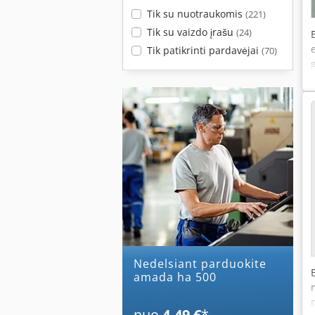
Tik su nuotraukomis
(221)
Tik su vaizdo įrašu
(24)
Tik patikrinti pardavėjai
(70)
Nedelsiant parduokite
amada ha 500
nuo
4,49 €
*