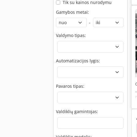
Tik su kainos nurodymu
Gamybos metai:
-
Valdymo tipas:
Automatizacijos lygis:
Pavaros tipas:
Valdiklių gamintojas:
Behringer
Kasto
Kasto Diagonal
Amada
Valdiklio modelis: