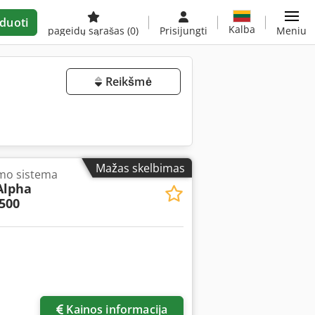
duoti
Kalba
pageidų sąrašas
(0)
Prisijungti
Meniu
Reikšmė
Mažas skelbimas
imo sistema
Alpha
1500
Kainos informacija