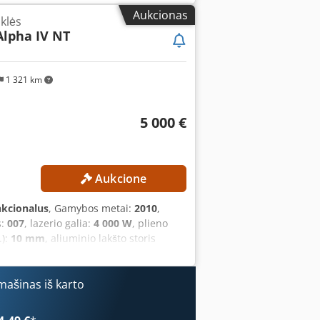
ydraulic: workpiece clamping, saw feed,
Aukcionas
klės
automatic operation or single cuts •
Alpha IV NT
eter • Max. cut length 560 mm with
sure regulation for the vise • Saw band
de tension with automatic shutoff in
1 321 km
y stop switch • CE-compliant Siegfried
tmund - Wambel
5 000 €
Aukcione
nkcionalus
, Gamybos metai:
2010
,
s:
007
, lazerio galia:
4 000 W
, plieno
.):
10 mm
, aliuminio lakšto storis
šies eigos atstumas:
300 mm
, Nėra
ymą! Įranga buvo kasmet prižiūrima
er Turbo-Blower“ buvo pakeistas 2021 m.
ašinas iš karto
tas 27 066 valandas. TECHNINĖS
 judėjimo diapazonas: 1 550 mm Z