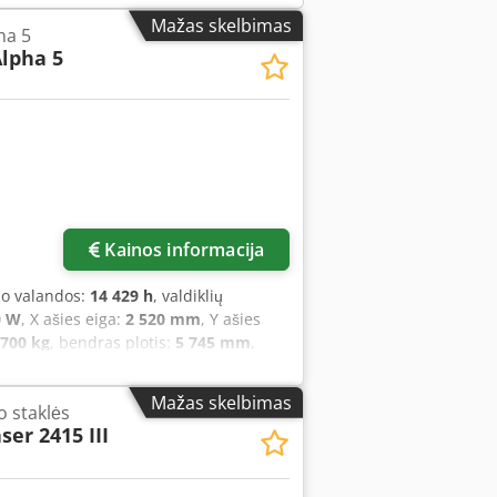
Mažas skelbimas
ha 5
lpha 5
Kainos informacija
mo valandos:
14 429 h
, valdiklių
0 W
, X ašies eiga:
2 520 mm
, Y ašies
 700 kg
, bendras plotis:
5 745 mm
,
kaičius:
3
, Šis 3 ašių „AMADA LC2415
yra 5 040 × 1 550 mm, o galingas 3 500
Mažas skelbimas
o staklės
storis siekia iki 10 mm. Staklių
ser 2415 III
 apdirbti iki 330 kg sveriančius
kite galimybę įsigyti „AMADA LC2415
 susisiekite su mumis. • Valdymas: