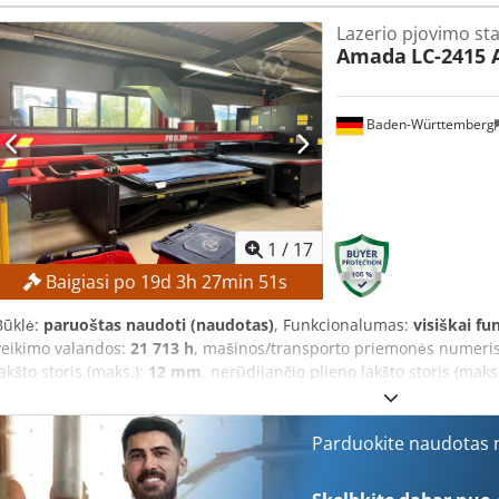
x 1700 mm Weight: 2500 kg Accessories / Special features: • Fully h
Lazerio pjovimo sta
bow lift, and material feed • Vise feed • Worm chip conveyor • Fully 
Amada
LC-2415 
Automatic adjustment of bow lift height according to material diam
single feed • 5040 mm with multiple feed • Hydraulic clamping pres
guidance via deflection rollers and carbide jaws • Constant saw bla
Baden-Württemberg
case of blade breakage • Coolant system • Piece counter • Emergenc
Volz Werkzeugmaschinen Rüschebrinkstr. 151-153 DE - 44143 Dor
1
/
17
Baigiasi po
19
d
3
h
27
min
50
s
Būklė:
paruoštas naudoti (naudotas)
, Funkcionalumas:
visiškai fu
veikimo valandos:
21 713 h
, mašinos/transporto priemonės numeri
lakšto storis (maks.):
12 mm
, nerūdijančio plieno lakšto storis (maks
(maks.):
8 mm
, X ašies eiga:
2 520 mm
, Y ašies eiga:
1 550 mm
, Z a
minimalios kainos – garantuotas pardavimas už aukščiausią pasiūl
(paskutinį kartą – 2025 m. gruodį) (yra priežiūros ataskaitos)! „Las
Parduokite naudotas m
X ašis ir Y ašis buvo atnaujintos 2023 m., kai įrenginys buvo įjung
CHARAKTERISTIKOS X ašies judėjimo diapazonas: 2 520 mm Y ašies