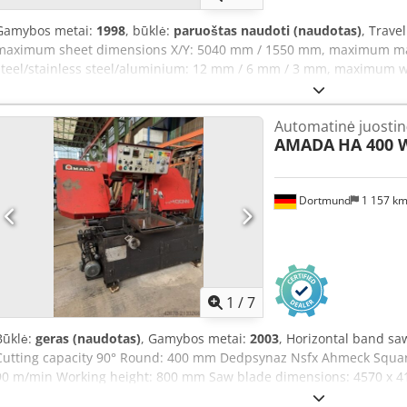
Gamybos metai:
1998
, būklė:
paruoštas naudoti (naudotas)
, Trave
maximum sheet dimensions X/Y: 5040 mm / 1550 mm, maximum mate
steel/stainless steel/aluminium: 12 mm / 6 mm / 3 mm, maximum wo
speed: 80 m/min / 80 m/min / 60 mm/min, positioning accuracy: +/
approx. 5650 mm / 3650 mm / 2100 mm, weight: approx. 6600 kg, op
Automatinė juostin
Fanuc laser model C1500. Documentation available. On-site inspect
AMADA
HA 400 
Dortmund
1 157 k
1
/
7
Būklė:
geras (naudotas)
, Gamybos metai:
2003
, Horizontal band saw
Cutting capacity 90° Round: 400 mm Dedpsynaz Nsfx Ahmeck Square
90 m/min Working height: 800 mm Saw blade dimensions: 4570 x 41 
560 mm Multiple feed: up to 9 times = 5040 mm Motor power: 5.5 k