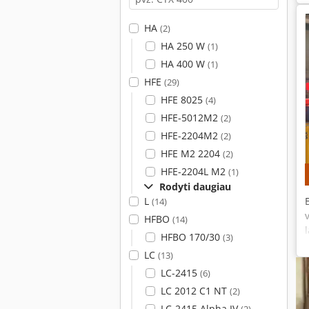
HA
(2)
HA 250 W
(1)
HA 400 W
(1)
HFE
(29)
HFE 8025
(4)
HFE-5012M2
(2)
HFE-2204M2
(2)
HFE M2 2204
(2)
HFE-2204L M2
(1)
Rodyti daugiau
L
(14)
HFBO
(14)
HFBO 170/30
(3)
LC
(13)
LC-2415
(6)
LC 2012 C1 NT
(2)
LC-2415 Alpha IV