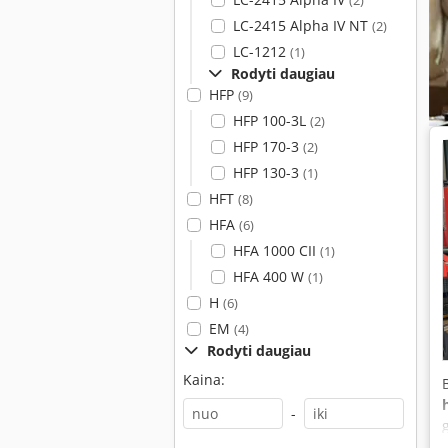
(2)
LC-2415 Alpha IV NT
(2)
LC-1212
(1)
Rodyti daugiau
HFP
(9)
HFP 100-3L
(2)
HFP 170-3
(2)
HFP 130-3
(1)
HFT
(8)
HFA
(6)
HFA 1000 CII
(1)
HFA 400 W
(1)
H
(6)
EM
(4)
Rodyti daugiau
Kaina:
-