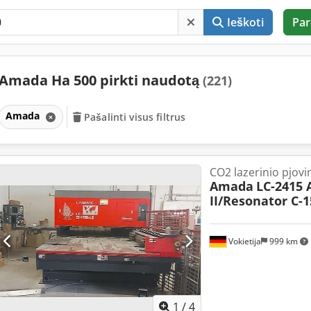
Ieškoti
Par
Amada Ha 500 pirkti naudotą
(221)
Amada
Pašalinti visus filtrus
CO2 lazerinio pjov
Amada
LC-2415 
II/Resonator C-
Vokietija
999 km
1
/
4