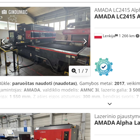
AMADA LC2415 Alp
AMADA
LC2415 A
Lenkija
1 266 km
1
/
7
Būklė:
paruoštas naudoti (naudotas)
, Gamybos metai:
2017
, veiki
gamintojas:
AMADA
, valdiklio modelis:
AMNC 3i
, lazerio galia:
3 50
eiga:
1 550 mm
, Z ašies eigos atstumas:
300 mm
, bendras svoris:
7
bendras aukštis:
2 271 mm
, gaminio ilgis (maks.):
2 630 mm
, ašių s
Alpha 5“ buvo pagamintas 2017 m. Jo maksimalus apdirbimo plotas 
Lazerinio pjaustym
W CO₂ lazeris gali pjauti minkštąjį plieną ir nerūdijantį plieną, kurių 
AMADA
Alpha La
maksimalus vienalaikis padavimo greitis siekia 114 m/min, o jos gali
ruošinius. Jei ieškote aukštos kokybės pjovimo galimybių, apsvarsty
Alpha 5“ CO₂ lazerinio pjovimo stakles. Dėl išsamesnės informacijos