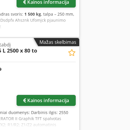
Kainos informacija
ndras svoris:
1 500 kg
, talpa – 250 mm,
i Dsdpfx Ahsznk Ufomjck pjaunimo
g
Mažas skelbimas
tabdį
 L 2500 x 80 to
Kainos informacija
iniai duomenys: Darbinis ilgis: 2550
RATOR II Graphik TFT spalvotas
X2; R1/R2; Z1/Z2 automatinis