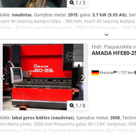
1
/
3
Būklė:
naudotas
, Gamybos metai:
2015
, galia:
3,7 kW (5,03 AG)
, be
esant 90 laipsnių kampui talpa – 300 mm, esant 45 laipsnių kampu
greitis – 90 metrų per minutę juosta – 3505 x 34 mm svoris – 1500 k
Hidr. Paspauskite s
AMADA
HFE80-25
Kreuztal
1 157 km
1
/
8
Būklė:
labai geros būklės (naudotas)
, Gamybos metai:
2008
, Techn
mm Rėmo plotis: 2050 mm Presavimo galia: 80 t CNC valdymas: OPE
monitorius 14” Dedey D T Rwepfx Ahmeck Valdomos ašys: Y1/Y2; X1/