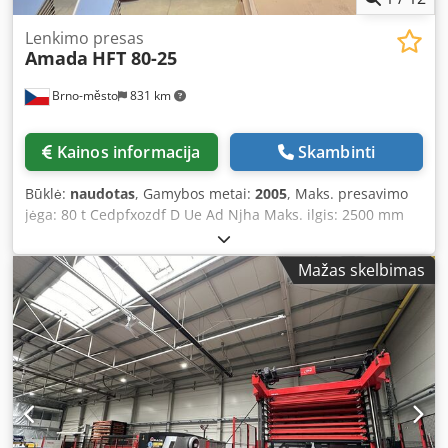
kurios kelia aukštus kokybės, produktyvumo ir proceso
saugumo reikalavimus. Visi techniniai duomenys
Lenkimo presas
pateikiami remiantis geriausiomis žiniomis ir sąžiningumu,
Amada
HFT 80-25
tačiau be jokių garantijų. Pasilieka teisė į klaidų, pakeitimų
ir pardavimo prieš tai neįspėjus atveju.
Brno-město
831 km
Kainos informacija
Skambinti
Būklė:
naudotas
, Gamybos metai:
2005
, Maks. presavimo
jėga: 80 t Cedpfxozdf D Ue Ad Njha Maks. ilgis: 2500 mm
Eiga: 200 mm Staklės svoris: 5750 kg
Mažas skelbimas