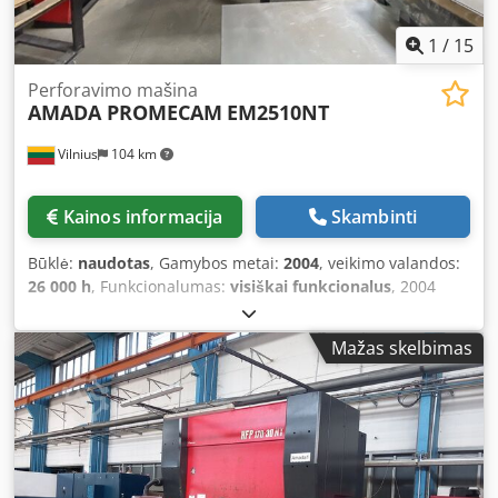
1
/
15
Perforavimo mašina
AMADA PROMECAM
EM2510NT
Vilnius
104 km
Kainos informacija
Skambinti
Būklė:
naudotas
, Gamybos metai:
2004
, veikimo valandos:
26 000 h
, Funkcionalumas:
visiškai funkcionalus
, 2004
metų AMADA EM2510NT. Perforavimo mašina yra geros
būklės, visuomet laiku aptarnauta Amada serviso atstovų.
Mažas skelbimas
Pridedama visa dokumentacija, serviso raportai. Neseniai
keistas bugno enkoderis. Įrenginys parduodamas su
programinė įranga ir įrankiais. Perforavimo mašina
prijungta, galima išbandyti, inspektuoti. Specifikacija:
Metai: 2004.07 Pagaminta: Prancūzija Veikimo laikas
valandomis: 26 426 Maitinimo valandos: 65 006
Programinė įranga: Valdymo blokas: AMADA AMNC-F