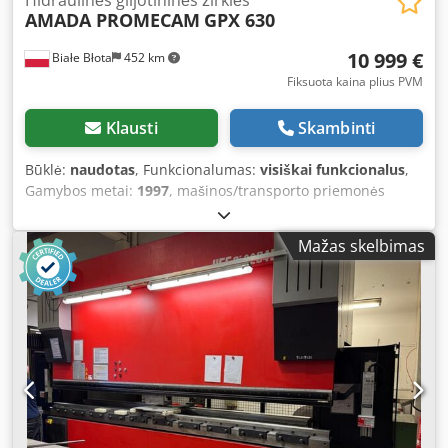
AMADA PROMECAM
GPX 630
10 999 €
Białe Błota
452 km
Fiksuota kaina plius PVM
Klausti
Skambinti
Būklė:
naudotas
, Funkcionalumas:
visiškai funkcionalus
,
Gamybos metai:
1997
, mašinos/transporto priemonės
numeris:
C 97 12 06
, valdymo tipas:
CNC valdymas
,
automatizacijos lygis:
automatinis
, pavaros tipas:
Mažas skelbimas
hidraulinis
, darbinis plotis:
3 100 mm
, maks. lakšto storis:
6 mm
, atgalinio ribotuvo reguliavimas:
valdomas CNC
,
galinis atmušas:
1 050 mm
, bendras svoris:
6 500 kg
,
atramos svirčių skaičius:
2
, Įranga:
kampinis vožtuvas
,
Hidraulinės giljotinos – AMADA GPX 630 tipas. Pjovimo ilgis:
3100 mm x 6 mm, pilnas CNC valdymas. Reguliuojamas
pjovimo kampas ir tarpas tarp peilių, kurie nustatomi
kompiuteriu suvedus medžiagos storį ir ilgį. Lakštinio
metalo pjovimas nuo 0,4 iki 6 mm. CNC atmušėjas su
atitraukimu 10 – 1050 mm, atitraukimo funkcija,