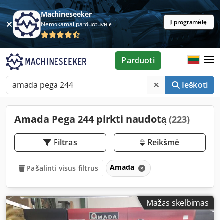
Machineseeker
Į programėlę
Nemokamai parduotuvėje
Parduoti
Ieškoti
Amada Pega 244 pirkti naudotą
(223)
Filtras
Reikšmė
Amada
Pašalinti visus filtrus
Mažas skelbimas