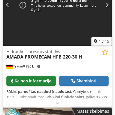
1
/
15
Hidraulinis presinis stabdys
AMADA PROMECAM
HFB 220-30 H
Trittau
890 km
Kainos informacija
Skambinti
Būklė:
paruoštas naudoti (naudotas)
, Gamybos metai:
1991
, Funkcionalumas:
visiškai funkcionalus
, galia:
17 kW
(23,11 AG)
, spaudimo jėga:
220 t
, eigos ilgis:
180 mm
,
gerklės gylis:
420 mm
, bendras plotis:
3 650 mm
, bendras
Mažas skelbimas
aukštis:
2 900 mm
, bendras svoris:
17 900 kg
, Hidraulinė