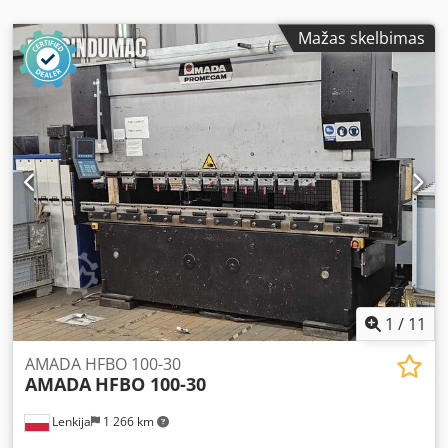
6 750 kg Koneen tiedot: Valmistusvuosi: 2002 Kunto: Hyvä!
Työkalut mukana Miksi tämä kone? Amada HPF 100-3 on
Mažas skelbimas
vankka ja tarkka hydraulinen särmäyspuristin, joka on
suunniteltu suurivolyymiseen tuotantoon. Amadan CNC-
ohjausjärjestelmä mahdollistaa taivutussarjojen helpon
ohjelmoinnin ja tallennuksen, joten kone soveltuu sekä
sarja- että toistotuotantoon. 3 100 mm:n taivutuspituus ja
100 tonnin kapasiteetti kattavat valtaosan teollisuuden
levynmuovauksen tarpeista.
1
/
11
AMADA HFBO 100-30
AMADA
HFBO 100-30
Lenkija
1 266 km