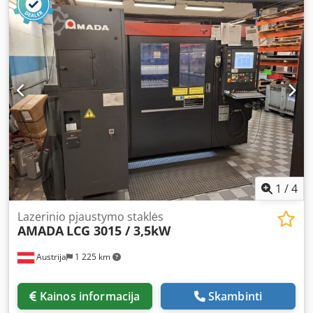
lankstymo presas Codpfxsy T R Rys Ad Noha Gamintojas:
AMADA, Tipas: HFB 220-30 H, Metai: 1991 Techniniai
duomenys Gamintojas: AMADA Tipas: HFB 220-30 H
Pagaminimo metai: 1991 Spaudimo jėga: 220 t Lankstymo
ilgis: 3100 mm Eigos ilgis: maks. 180 mm Atstumas tarp
šoninių atramų: 2750 mm Iškyša: 420 mm Galia: 17 kW
Matmenys: Ilgis 3,65 m, plotis 1.700 mm, aukštis 2.900 mm
Svoris: 12,9 t Įranga • Delem DA 58 2D grafinis valdymas •
Valdomos ašys: Y1, Y2, X, R1, R2, Z • Didelis įrankių paketas
pagal nuotraukas • Amada greito tvirtinimo įrankių laikiklis
Visa informacija pateikta be garantijos. Demonstracija
prijungus prie elektros galima bet kuriuo metu mūsų
parodų salėje.
1
/
4
Lazerinio pjaustymo staklės
AMADA
LCG 3015 / 3,5kW
Austrija
1 225 km
Kainos informacija
Skambinti