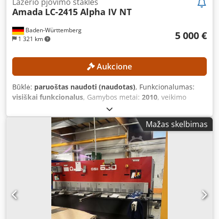
Lazerio pjovimo staklės
Amada
LC-2415 Alpha IV NT
Baden-Württemberg
5 000 €
1 321 km
Aukcione
Būklė:
paruoštas naudoti (naudotas)
, Funkcionalumas:
visiškai funkcionalus
, Gamybos metai:
2010
, veikimo
valandos:
21 713 h
, mašinos/transporto priemonės
numeris:
007
, lazerio galia:
4 000 W
, plieno lakšto storis
Mažas skelbimas
(maks.):
12 mm
, nerūdijančio plieno lakšto storis (maks.):
10 mm
, aliuminio lakšto storis (maks.):
8 mm
, X ašies eiga:
2 520 mm
, Y ašies eiga:
1 550 mm
, Z ašies eigos atstumas:
300 mm
, Nėra minimalios kainos – garantuotas
pardavimas už aukščiausią pasiūlymą! Įranga buvo kasmet
prižiūrima (paskutinį kartą – 2025 m. gruodį) (yra priežiūros
ataskaitos)! „Laser Turbo-Blower“ buvo pakeistas 2021 m. X
ašis ir Y ašis buvo atnaujintos 2023 m., kai įrenginys buvo
įjungtas 27 066 valandas. TECHNINĖS CHARAKTERISTIKOS