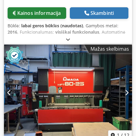
daugybė saugos ir patogumo funkcijų yra įtraukti į
komplektaciją. Lenkimo presas buvo reguliariai prižiūrimas
Kainos informacija
Skambinti
ir tinkamai aptarnautas. Visos priežiūros, saugos
patikrinimai (UVV), hidraulinio aliejaus keitimas ir kiti
Būklė:
labai geros būklės (naudotas)
, Gamybos metai:
priežiūros darbai buvo dokumentuoti. Yra naudojimo
2016
, Funkcionalumas:
visiškai funkcionalus
, Automatinė
instrukcija ir priežiūros dokumentai. Šiuo metu mašina vis
juostinė pjūklinė AMADA HFA 400 W (pagaminta 2016 m.)
dar naudojama gamybos procese, ir ją galima apžiūrėti po
Pjovimo galimybės: Apvalus skersmuo – 420 mm
Mažas skelbimas
susitarimo. Techniniai duomenys: ·Gamintojas: AMADA
Kvadratinis – 400 x 400 mm Padavimas – 5–470 mm
·Tipas: HFE 3L 2204L „Long Stroke“ ·Pagamintas: 2015 m.
Daugybinis padavimas – iki 9999 mm Skiedrų šalinimo
gruodį (2016 m. modelis) ·Spaudimo jėga: 220 t (2 200 kN)
įrenginys Codpfjzrz Ahsx Ad Njha Variklio galia – 5,5 kW
·Lenkimo ilgis: 4280 mm ·Atstumas tarp stulpų: 3760 mm
Pjūklo ašmenų greitis – 15–90 m/min., reguliuojamas be
·Išsikišimas: 420 mm Cjdpfxjzq S E Re Ad Nsha ·Eiga: 350
pakopų Skaičiuotuvas Svoris – 2200 kg *Pjūklas yra labai
mm („Long Stroke“) ·Atidarymas: 620 mm ·Stalo plotis: 180
geroje būklėje ir puikiai veikia*
mm ·CNC ašys: 8 (Y1, Y2, X1, X2, R1, R2, Z1, Z2) ·Valdymo
sistema: AMADA AMNC 3i Multi Media ·Mašinos svoris:
apie 18 000 kg ·Prisijungimo galia: 25,5 kW ·Darbinė
įtampa: 400 V / 50 Hz Šis AMADA HFE 3L 2204L apjungia
pažangiausias CNC technologijas, didelį tikslumą ir platų
aukštos kokybės įrangos komplektą. Dėl puikios jo būklės,
dokumentuotos priežiūros istorijos ir galingos „Long
Stroke“ konstrukcijos, tai yra puiki investicija įmonėms,
1
/
12