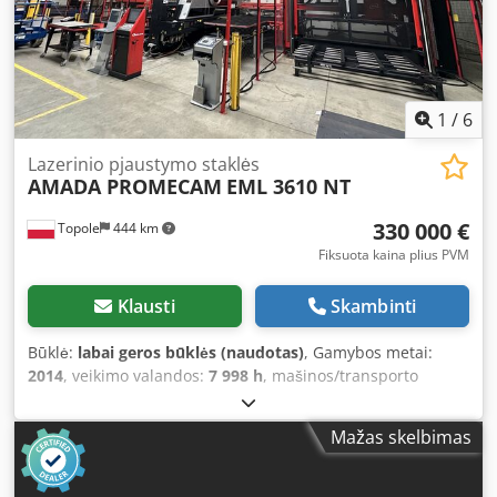
1
/
6
Lazerinio pjaustymo staklės
AMADA PROMECAM
EML 3610 NT
330 000 €
Topole
444 km
Fiksuota kaina plius PVM
Klausti
Skambinti
Būklė:
labai geros būklės (naudotas)
, Gamybos metai:
2014
, veikimo valandos:
7 998 h
, mašinos/transporto
priemonės numeris:
43610191
, aliuminio lakšto storis
(maks.):
6 mm
, For sale, we are offering an Amada EML
Mažas skelbimas
3610NT punch-laser combination machine. The offered
machine is used and in very good condition. Main features
of the machine (overall): • Combination of punching and