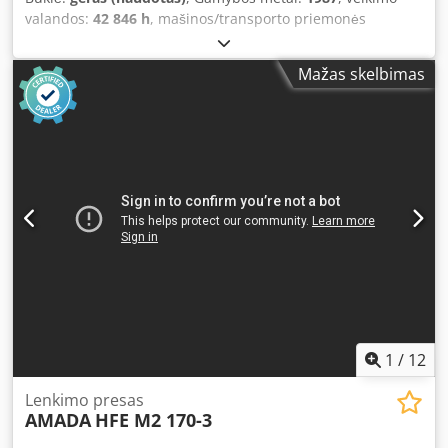
valandos:
42 846 h
, mašinos/transporto priemonės
numeris:
P2440355
, CNC bokštinė išmušimo staklės su 24
stotelėmis Valdymas: FANUC 6M Darbo laikas: 42 846 val.
Mažas skelbimas
Veleno variklis: 5,5 kW Galia: 20 t Stočių skaičius: 24
Medžiagos storis: 6,35 mm Angos dydis: 88,9 mm Lakšto
dydis BE REPOZICIJOS: 1000 x 1000 mm SU 1 REPOZICIJA:
2000 x 1000 mm Maks. lakšto svoris: 50 kg Greitis: 30
aps./min. Smūgių dažnis: 200 smūgių per minutę Grynasis
svoris: 8500 kg Išmatavimai (I x P x A): 4500 x 3200 x 2200
mm Chodpfx Adoxqr Sqe Nsa
1
/
12
Lenkimo presas
AMADA
HFE M2 170-3