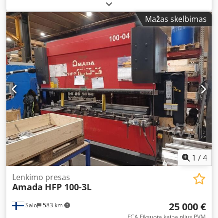
lazerio apdirbimo staklės, pagaminimo metai – 2012,
valdiklis – „AMNG“ – „Fanuc“ serija, štampavimo jėga – 200
Mažas skelbimas
kN, štampavimo plotas – 2 500 x 1 270 mm, lazerio galia – 2
500 W, Chedozp D H Depfx Ad Nea lazerinio pjovimo plotas
– 2 000 x 1 270 mm, Z ašies eiga – 100 mm, maks. stalo
apkrova – 150 kg, revolverinės galvutės – 46 stotys.
1
/
4
Lenkimo presas
Amada
HFP 100-3L
25 000 €
Salo
583 km
FCA Fiksuota kaina plius PVM