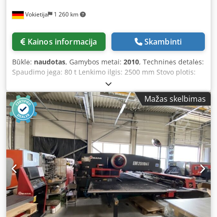
Vokietija
1 260 km
Kainos informacija
Skambinti
Būklė:
naudotas
, Gamybos metai:
2010
, Techninės detalės:
Spaudimo jėga: 80 t Lenkimo ilgis: 2500 mm Stovo plotis:
2125 mm Stūklio eiga – maks.: 200 mm Skardos storis: 6
mm Bendrasis energijos poreikis: 9 kW Darbinis slėgis: 275
Mažas skelbimas
bar Išsikišimas: 420 mm Greitasis judėjimas: 100 mm/s
Darbinis greitis: 10 mm/s Chedozpaqfepfx Ad Nsa
Apytikslis mašinos svoris: 5,8 t Apytikslis užimamas plotas:
3,8 x 2,4 x 2,95 m CNC valdomas lenkimo presas, valdomos
ašys Y1, Y2, X1, R, priedų spinta su įranga, mažai naudotas.