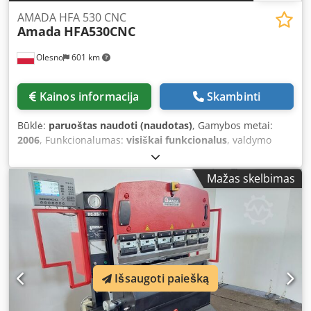
AMADA HFA 530 CNC
Amada
HFA530CNC
Olesno
601 km
Kainos informacija
Skambinti
Būklė:
paruoštas naudoti (naudotas)
, Gamybos metai:
2006
, Funkcionalumas:
visiškai funkcionalus
, valdymo
tipas:
CNC valdymas
, bendras svoris:
6 300 kg
, paskutinio
kapitalinio remonto metai:
2025
, automatizacijos lygis:
Mažas skelbimas
automatinis
, AMADA HFA 530 CNC – Fully Automatic CNC
Band Saw Refurbished in 2025 | Ready for Immediate Use
The AMADA HFA 530 CNC is a fully automatic CNC band
saw designed for precise metal cutting, series production,
and heavy-duty industrial applications. Thanks to its
robust construction weighing 6.3 tons and a state-of-the-
art CNC control system, this machine delivers stable,
Išsaugoti paiešką
accurate, and repeatable cutting results. Main features
and benefits: ● Fully automatic CNC band saw for