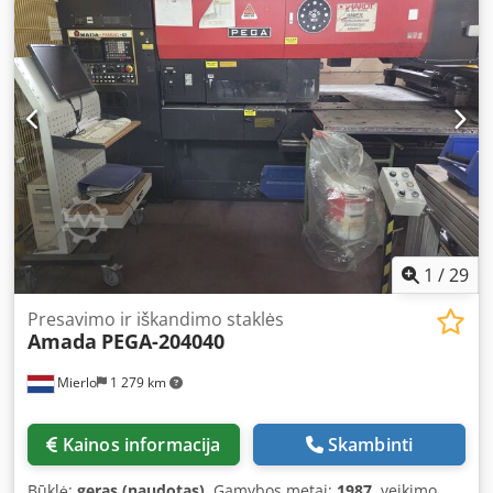
1
/
29
Presavimo ir iškandimo staklės
Amada
PEGA-204040
Mierlo
1 279 km
Kainos informacija
Skambinti
Būklė:
geras (naudotas)
, Gamybos metai:
1987
, veikimo