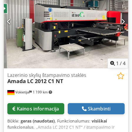
ribotuvo po 1 m, 2 vnt. standartinių svirtinių ribotuvų, 3
vnt. rutulinių atramų po 1,5 m. Pjūvių kiekis: 15 000.
Siurblio veikimo laikas: 100 h. Labai mažai naudotas.
Cedpsziviwsfx Ad Nsha
1
/
4
Lazerinio skylių štampavimo staklės
Amada
LC 2012 C1 NT
Vokietija
1 199 km
Kainos informacija
Skambinti
Būklė:
geras (naudotas)
, Funkcionalumas:
visiškai
funkcionalus
, „Amada LC 2012 C1 NT“ / štampavimo ir