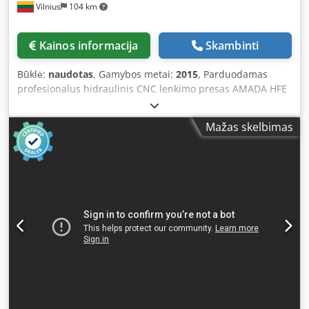
Vilnius
104 km
Kainos informacija
Skambinti
Būklė:
naudotas
, Gamybos metai:
2015
, Parduodamas
profesionalus hidraulinis CNC lenkimo presas AMADA HFE
M2 170-3 Staklės pilnai veikiančios, visuomet prižiūrėtas
Amada serviso. Galima apžiūrėti ir išbandyti. Staklės
Mažas skelbimas
parduodamos be įrankių. Įrankius galime pasiūlyti naujus,
pagal Jūsų poreikius. Pagrindinė informacija Gamintojas:
AMADA Modelis: HFE M2 170-3 Pagaminimo data: 2015.06
Lenkimo jėga: 170 T (1700 kN) Darbinis ilgis: 3000 mm
Maksimalus lenkimo ilgis: 3340 mm Moto. val. 16 615,07
Techniniai parametrai Atstumas tarp kolonų: 2700 mm
Eiga: 200 mm Gylis (iki šoninio rėmo): 420 mm Artėjimo
greitis: 100 mm/s Darbinis greitis: 10 mm/s Grįžimo greitis:
100 mm/s Elektros suvartojimas: 18 kW Staklių matmenys
Ilgis: 4470 mm Plotis: 2625 mm Chjdozrw Akopfx Ad Nea
Aukštis: 3140 mm Svoris: 12400 kg Komplektacija ir įranga
Valdiklis: Amada touch screen Viršutinių įrankių tvirtinimas:
Amada rankinis tvirtinimas Galinė atrama: X, R automatinė.