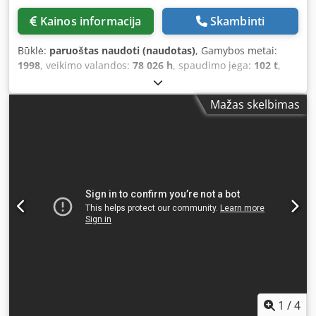
Kainos informacija
Skambinti
Būklė:
paruoštas naudoti (naudotas)
, Gamybos metai:
1998
, veikimo valandos:
78 026 h
, spaudimo jėga:
102 t
,
bendras svoris:
6 750 kg
, ašių skaičius:
6
, Šis 8 ašių
„AMADA HFBO 100-30“ presinis lenkimo staklės
Mažas skelbimas
pagamintas 1998 metais. Jų maksimali presavimo jėga
siekia 1000 kN, o lenkimo ilgis – 3100 mm, todėl šios
staklės užtikrina patikimas galimybes įvairiems darbams
atlikti. 2024 m. mašinai buvo atnaujinta programinė įranga
ir pakeisti cilindrai. Jei ieškote aukštos kokybės lenkimo
galimybių, apsvarstykite galimybę įsigyti mūsų siūlomą
„AMADA HFBO 100-30“ presinį lenkimo staklį. Dėl
išsamesnės informacijos susisiekite su mumis. • Atstumas
tarp rėmų: 2700 mm • Maksimalus eiga: 200 mm • Ašių
skaičius: 8 (Y1, Y2, X1, X2, R1, R2, Z1, Z2) • Įtampa: 400/415
V • Dažnis: 50 Hz • Vardinė srovė: 199 A Chedpfxjzl Dvqj Ad
Nsa • Fazų skaičius: 3 • Įrengtoji galia: 9 kW • Triukšmo
lygis:
1
/
4