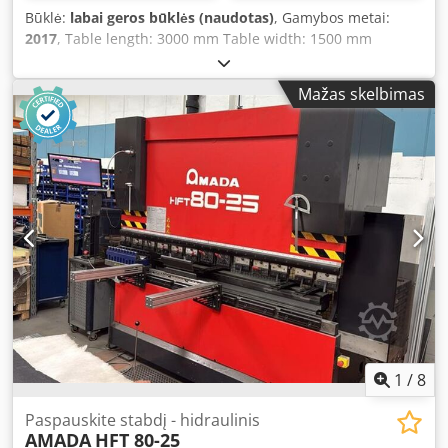
Būklė:
labai geros būklės (naudotas)
, Gamybos metai:
2017
, Table length: 3000 mm Table width: 1500 mm
Number of torch heads: 1 Controller: FANUC AF3500i-C
Total power requirement: 3.5 kW Machine weight: approx.
Mažas skelbimas
12.5 t Required floor space: approx. 12300 x 6000 x 2200
mm Model: Amada LCG3015 3.5kW Laser resonator:
AF3500i-C Pallet changer: LST 3015 G-Series Chodpfxjvwgu
Ds Ad Nja Controlled axes: X, Y, Z axes (three axes
simultaneously controlled) Axis travel: 3070 x 1550 x 100
mm (Z-axis) Max. material thickness: - 20 mm mild steel -
10 mm stainless steel - 8 mm aluminium (A5052) Max.
processing dimensions: 3070 mm x 1550 mm Max.
simultaneous feed rate: X/Y, 170 m/min Positioning
accuracy: +/- 0.01 mm Max. material weight: 920 kg Rated
power: 3500 W Working table height: 840 mm Machine
width: 2840 mm Machine height: 2166 mm Machine
weight: 8,200 kg
1
/
8
Paspauskite stabdį - hidraulinis
AMADA
HFT 80-25