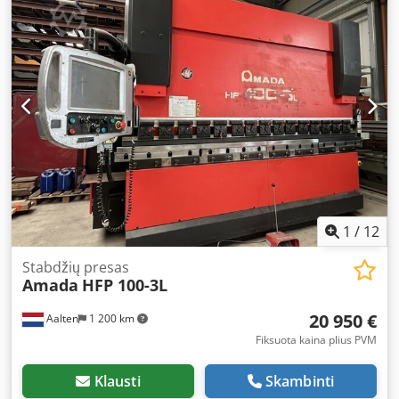
t
, įėjimo įtampa:
400 V
, Parduodame naudotą „Amada HFP
NT 170-3L“ lenkimo staklę, pagamintą 2009 m. Chodpfx
Adezk Dine Noa Maksimali presavimo jėga: 1700 kN
Maksimalus eigos ilgis: 350 mm Svoris: 12400 kg Garso
slėgio lygis: 75 dB(A) Įtampa: 400/415 V Dažnis: 50 Hz Fazių
skaičius: 3 Įdiegta galia: 16,5 kW Nominali srovė: 28,6 A
Pagaminimo data: 2009-03 Serijos numeris: HFP NT 170-3L
B090020 Jei turite klausimų arba norite gauti daugiau
informacijos, nedvejodami susisiekite su mumis.
1
/
12
Stabdžių presas
Amada
HFP 100-3L
20 950 €
Aalten
1 200 km
Fiksuota kaina plius PVM
Klausti
Skambinti