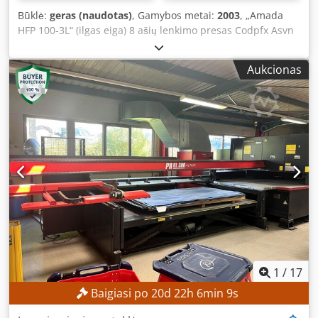
Būklė:
geras (naudotas)
, Gamybos metai:
2003
, „Amada
HFP 100-3L“ (ilgas eiga) 8 ašių lenkimo presas Codpfx Asvn
S I Ded Noha Pagaminimo metai: 2003 Talpa: 100 tonų
Maks. lenkimo ilgis: 3110 mm Standartinė eiga: 350 mm
Aukcionas
Artėjimo greitis: 100 mm/s Lenkimo greitis: 10 mm/s
Grįžimo greitis: 100 mm/s Svoris: 7100 kg Matmenys Staklių
ilgis: 4498 mm Staklių plotis: 2450 mm Balko plotis: 60 mm
Atstumas tarp šoninių atramų: 2705 mm Staklių aukštis:
2860 mm Atidaryto aukštis: 620 mm CNC valdymo tipas:
AMNC Ekranas: jutiklinis ekranas „Akas“ lazerinė apsaugos
sistema Valdomos ašys: 8 ašys, Y1, Y2, X1, X2, R1, R2, Z1, Z2
Yra dokumentacija „Digipro“ kampų matavimo sistema
Pristatomas su 1 įrankių komplektu
1
/
17
Baigiasi po
20
d
22
h
6
min
7
s