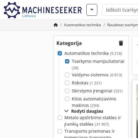
Lietuva
Automatikos technika
Naudotas tvarkym
Kategorija
Automatikos technika
(9 218)
Tvarkymo manipuliatoriai
(38)
Valdymo sistemos
(6 813)
Robotas
(1 231)
Skirstymo įrenginiai
(531)
Kitos automatizavimo
mašinos
(294)
Rodyti daugiau
Metalo apdirbimo staklės ir
įrankių staklės
(31 907)
Transporto priemonės ir
komercinės transporto