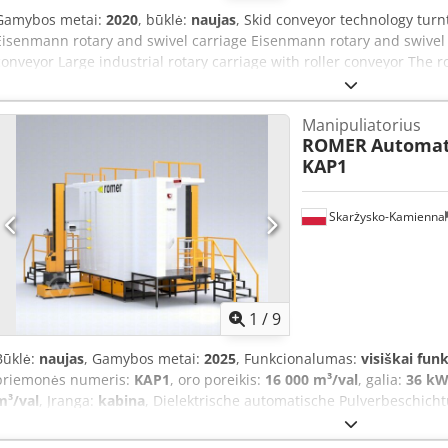
Gamybos metai:
2020
, būklė:
naujas
, Skid conveyor technology turn
Eisenmann rotary and swivel carriage Eisenmann rotary and swivel 
conveyor Large industrial rotary carriage with roller conveyor The
was not accepted due to Eisenmann's insolvency. Csdjgnvghepfx Ab
the assembly; the remaining images are originals.
Manipuliatorius
ROMER
Automat
KAP1
Skarżysko-Kamienna
1
/
9
Būklė:
naujas
, Gamybos metai:
2025
, Funkcionalumas:
visiškai fun
priemonės numeris:
KAP1
, oro poreikis:
16 000 m³/val
, galia:
36 kW
m³/val
, Įranga:
kabina
, Dielektrische automatische Pulverbeschich
+ MwSt. Elektrische und Energiedaten • Spannung: 400 V (3P + N + P
Pneumatikanschluss: 1" • Luftdruck: min. 6 bar • Luftqualität: Öl <