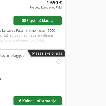
1 550 €
Fiksuota kaina plius PVM
Siųsti užklausą
s keltuvas Pagaminimo metai: 2000
is, tačiau daugiau nebereikalingas.
ų (pvz.: padangos, padėklai,
dpfsxxv Eqox Ab Teha Galioja mūsų
rdavimo klaidas. Siūlomų prekių
Mažas skelbimas
 technologijos
echninė būklė bei nusidėvėjimas taip
ktams ir be garantijos.
Kainos informacija