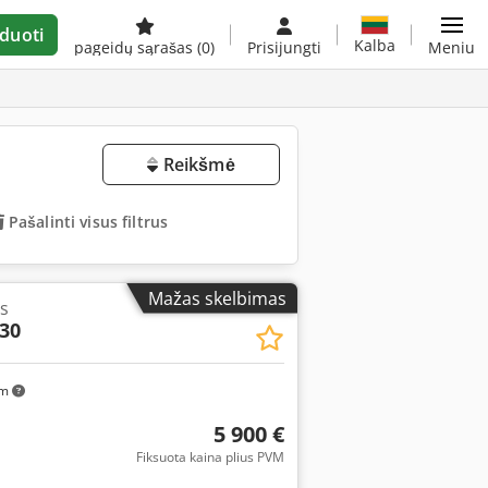
duoti
Kalba
pageidų sąrašas
(0)
Prisijungti
Meniu
Reikšmė
Pašalinti visus filtrus
Mažas skelbimas
s
30
km
5 900 €
Fiksuota kaina plius PVM