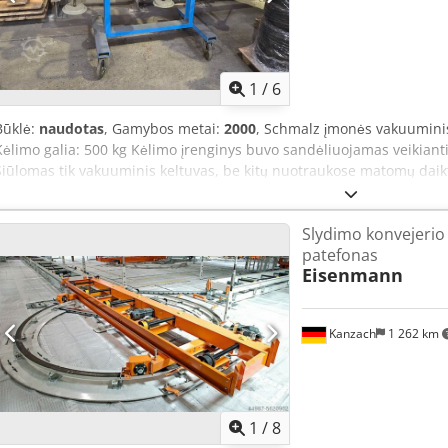
1
/
6
Būklė:
naudotas
, Gamybos metai:
2000
, Schmalz įmonės vakuumini
Kėlimo galia: 500 kg Kėlimo įrenginys buvo sandėliuojamas veikiant
Siūlomas tik vakuuminis keltuvas, be kitų nuotraukose matomų daikt
vežimėliai, metaliniai kibirai ir kt.). Atsiėmimas Brėmene. _____ Ce
bendrosios sąlygos; pardavėjas neatsako už rašybos ar duomenų pe
Slydimo konvejerio
išvaizda atitinka jų amžių ir matoma nuotraukose. Siūlomų prekių t
patefonas
pat atitinka amžių. Naudotos mašinos parduodamos tik verslo subje
Eisenmann
Kanzach
1 262 km
1
/
8