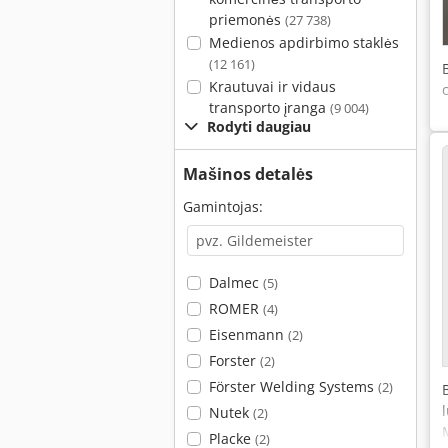
priemonės
(27 738)
Medienos apdirbimo staklės
(12 161)
Krautuvai ir vidaus
transporto įranga
(9 004)
Rodyti daugiau
Mašinos detalės
Gamintojas:
Dalmec
(5)
ROMER
(4)
Eisenmann
(2)
Forster
(2)
Förster Welding Systems
(2)
Nutek
(2)
Placke
(2)