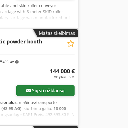
table and skid roller conveyor
carriage with 6-meter SKID roller
 rotary carriage was manufactured but
 Teha Image 1 is just an example of
Mažas skelbimas
ic powder booth
493 km
144 000 €
VB plius PVM
Siųsti užklausą
kcionalus
, mašinos/transporto
 (48,95 AG)
, siurbimo galia:
16 000
tungsanlage KAP1 Preis: 492.693,30 PLN
E) • Anschlussleistung: 36,34 kW •
 0,1 mg/m³, Wasserdampf < 1,3 g/m³ •