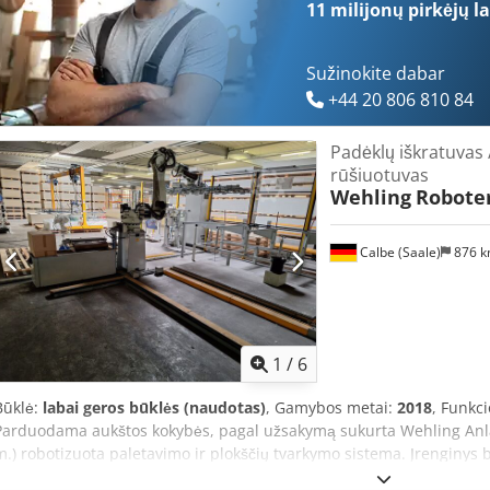
11 milijonų pirkėjų
la
Sužinokite dabar
+44 20 806 810 84
Padėklų iškratuvas 
rūšiuotuvas
Wehling
Robote
Calbe (Saale)
876 
1
/
6
Būklė:
labai geros būklės (naudotas)
, Gamybos metai:
2018
, Funkc
Parduodama aukštos kokybės, pagal užsakymą sukurta Wehling A
m.) robotizuota paletavimo ir plokščių tvarkymo sistema. Įrenginy
padėklų ir didelio formato plokštinių medžiagų apdirbimui, jungiant