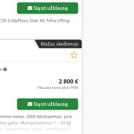
Siųsti užklausą
30 Csdpfxsvu Stae Ab Teha Lifting
Mažas skelbimas
km
2 800 €
Fiksuota kaina plius PVM
Siųsti užklausą
inimo metai: 2005 Montavimas: prie
oji galia: Manipuliatorius 1 – 30 kg
s: Pneumatinis detalių griebtuvas