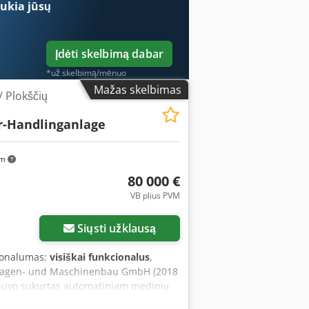
ukia jūsų
Įdėti skelbimą dabar
*už skelbimą/mėnuo
Mažas skelbimas
/ Plokščių
r-Handlinganlage
km
80 000 €
VB plius PVM
Siųsti užklausą
ionalumas:
visiškai funkcionalus
,
nlagen- und Maschinenbau GmbH (2018
s buvo sukurtas automatiniam medinių
is dvi darbo funkcijas vienoje