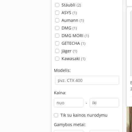
Stäubli
(2)
ASYS
(1)
Aumann
(1)
DMG
(1)
DMG MORI
(1)
GETECHA
(1)
Jäger
(1)
Kawasaki
(1)
Modelis:
Kaina:
-
Tik su kainos nurodymu
Gamybos metai: