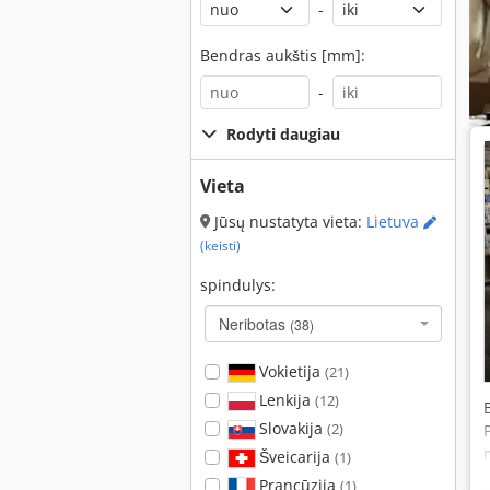
-
Bendras aukštis [mm]:
-
Rodyti daugiau
Vieta
Jūsų nustatyta vieta:
Lietuva
(keisti)
spindulys:
Neribotas
(38)
Vokietija
(21)
Lenkija
(12)
Slovakija
(2)
Šveicarija
(1)
Prancūzija
(1)