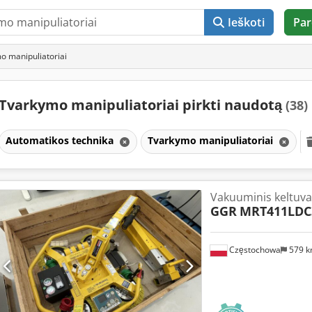
Ieškoti
Par
o manipuliatoriai
Tvarkymo manipuliatoriai pirkti naudotą
(38)
Automatikos technika
Tvarkymo manipuliatoriai
Vakuuminis keltuva
GGR
MRT411LDC
Częstochowa
579 