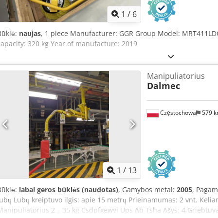
1
/
6
Būklė:
naujas
, 1 piece Manufacturer: GGR Group Model: MRT411LDC
capacity: 320 kg Year of manufacture: 2019
Manipuliatorius
Dalmec
Częstochowa
579 
1
/
13
Būklė:
labai geros būklės (naudotas)
, Gamybos metai:
2005
, Pagam
lubų Lubų kreiptuvo ilgis: apie 15 metrų Prieinamumas: 2 vnt. Keliam
Manipuliatorius 2 – 35 kg Csdpfxewvi Ups Ab Tsha Ašys: 4 Griebtuva