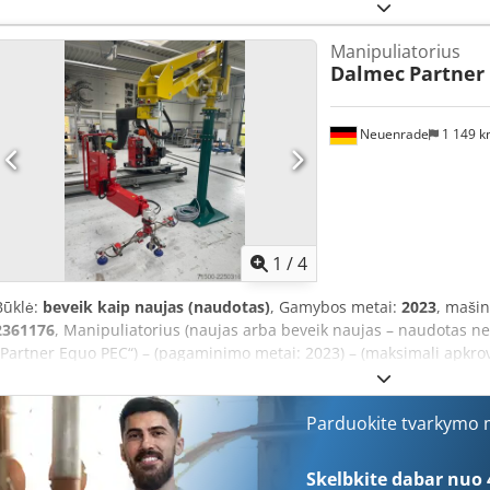
(kiekvienam manipuliatoriui) Pakabinimui ant bėgio
Manipuliatorius
Dalmec
Partner
Neuenrade
1 149 
1
/
4
Būklė:
beveik kaip naujas (naudotas)
, Gamybos metai:
2023
, maši
2361176
, Manipuliatorius (naujas arba beveik naujas – naudotas ne i
„Partner Equo PEC“) – (pagaminimo metai: 2023) – (maksimali apkrova: 
kaina: apie 59 000,00 €) – Codpfx Abozr D D Io Tjha
Parduokite tvarkymo m
Skelbkite dabar nuo 