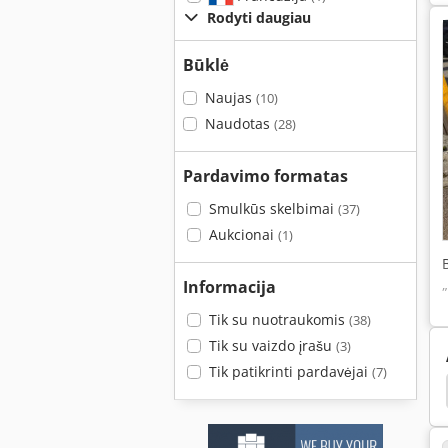
Rodyti daugiau
Būklė
Naujas
(10)
Naudotas
(28)
Pardavimo formatas
Smulkūs skelbimai
(37)
Aukcionai
(1)
Informacija
Tik su nuotraukomis
(38)
Tik su vaizdo įrašu
(3)
Tik patikrinti pardavėjai
(7)
chnologija
Sėjos Technologijomis
Tvarkymas