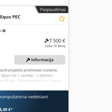
Paspaudimas
 Equo PEC
km
7 500 €
Lieka 10 dienų
Informacija
nos/transporto priemonės numeris:
lgiau nei 1 savaitę) – („Dalmec“,
80 kg) – (pilnai veikiantis) – (nauja
anipuliatoriai nedelsiant
4,49 €
*