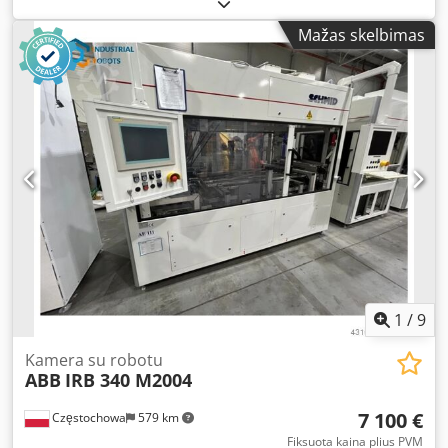
Pagaminimo data: 2011 Svoris: 17,8 kg Didžiausia keliamoji
galia: 5 kg Gamybos šalis: Danija
Mažas skelbimas
1
/
9
Kamera su robotu
ABB
IRB 340 M2004
7 100 €
Częstochowa
579 km
Fiksuota kaina plius PVM