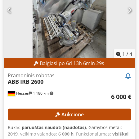
SPECIFIKACIJOS Svoris: 120 kg Tinklo įtampa: 200–600 V
Tinklo dažnis: 60 Hz Chodpfeznh T Ejx Agmsa Galia esant
didžiausiai apkrovai: 0,477 kW Naudingoji apkrova,
atliekant surinkimo ir padėjimo ciklą: 1 kg Aplinkos
temperatūra: 0–+45 °C Santykinė oro drėgmė: maks. 95 %
Triukšmo lygis: < 70 dB(A) Išmetimai: EMC/EMI apsauga
Darbo valandos: 6000 val.
1
/
4
Baigiasi po
6
d
13
h
6
min
28
s
Pramoninis robotas
ABB
IRB 2600
Hessen
1 180 km
6 000 €
Aukcione
Būklė:
paruoštas naudoti (naudotas)
, Gamybos metai:
2019
, veikimo valandos:
6 000 h
, Funkcionalumas:
visiškai