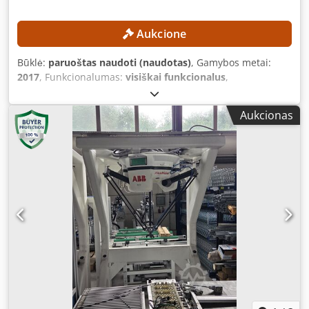
Aukcione
Būklė:
paruoštas naudoti (naudotas)
, Gamybos metai:
2017
, Funkcionalumas:
visiškai funkcionalus
,
mašinos/transporto priemonės numeris:
R17393-376-4-0
,
bendras svoris:
32 kg
, keliamoji galia:
8 kg
, valdiklio
Aukcionas
modelis:
Yaskawa YRC1000
, teach pendant gamintojas:
Yaskawa
, ašių skaičius:
6
, TECHNINĖS CHARAKTERISTIKOS
Roboto ašys: 6 Naudingoji apkrova: 8 kg Roboto rankos
svoris: 32 kg ĮRANGO CHARAKTERISTIKOS Valdymo sistema:
Yaskawa YRC1000 Programavimo pulto gamintojas:
Yaskawa Maitinimo įtampa: 3 fazės, kintamoji srovė 380–
440 V, 50/60 Hz Įėjimo srovė: 15 A Chodpezmwafsfx Agmja
Maksimali įrenginio apsaugos nuo viršsrovių srovė: 15 A
Trumpojo jungimo srovė: 2,5 kA Maitinimo bloko tipas:
ERAR-1000-06VX8-E10 KOMPLEKTACIJA Yaskawa Motoman
GP8 roboto ranka Yaskawa YRC1000 roboto valdymo
sistema