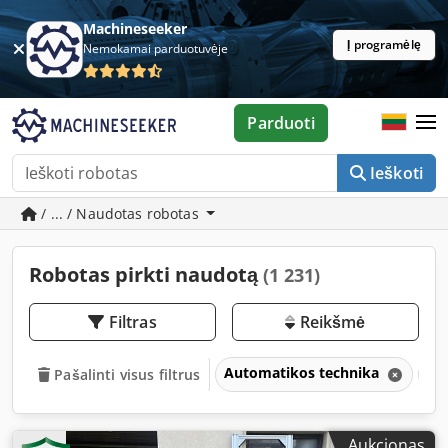
Machineseeker
Į programėlę
Nemokamai parduotuvėje
Parduoti
Ieškoti
/ ... / Naudotas robotas
Robotas pirkti naudotą
(1 231)
Filtras
Reikšmė
Automatikos technika
Ro
Pašalinti visus filtrus
Aukcionas