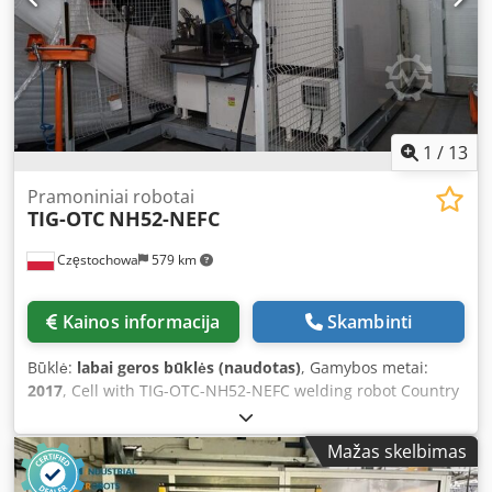
1
/
13
Pramoniniai robotai
TIG-OTC
NH52-NEFC
Częstochowa
579 km
Kainos informacija
Skambinti
Būklė:
labai geros būklės (naudotas)
, Gamybos metai:
2017
, Cell with TIG-OTC-NH52-NEFC welding robot Country
of origin of the cell: Italy Year of manufacture: 2017
Chsdpfx Agem Uyhhsmoa Country of origin of the robot:
Mažas skelbimas
Japan Brand: OTC NH5 Year of manufacture: 2016 Number
of axes: 6 Reach: 866 mm Payload: 5 kg Controller: OTC FD