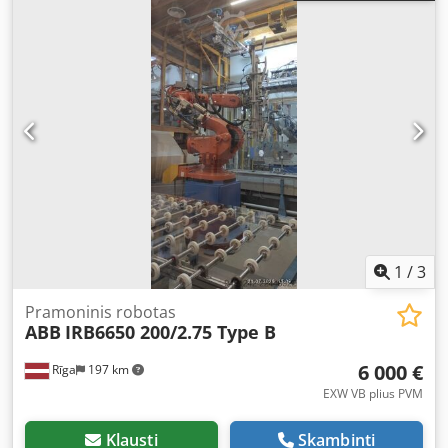
modelis:
Teach Pendant
, įėjimo įtampa:
400 V
, Įranga:
dokumentacija / vadovas
, Patvarus pramoninis robotas
ABB IRB6650 200/2.75, B tipo (manipuliatorius: 66-55293 |
IRC5 Dual: 66-55293), skirtas sunkių medžiagų kėlimui,
taškiniam suvirinimui arba padėklų tvarkymui. •
Gamintojas: ABB • Modelis: IRB 7600-400 / 2.55 •
Pagaminimo metai: 2005 • Naudingoji apkrova: 400 kg |
Pasiekiamos zonos skersmuo: 2,55 m Chedpfx Aszqd E
Nsgmja • Valdiklis: ABB valdymo spinta (BaseWare 4.0) •
Komplektacija: manipuliatoriaus ranka, valdymo spinta,
programavimo pultas, jungiamieji laidai.
1
/
3
Pramoninis robotas
ABB
IRB6650 200/2.75 Type B
6 000 €
Rīga
197 km
EXW VB plius PVM
Klausti
Skambinti