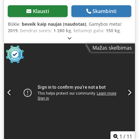
Klausti
Skambinti
Būklė:
beveik kaip naujas (naudotas)
, Gamybos metai:
2019
, bendras svoris:
1 280 kg
, keliamoji galia:
150 kg
,
rankos pasiekiamumas:
3 200 mm
, valdiklio modelis:
IRC5
,
ABB IRB 6700, 150/3.20 Codpfjzpbvcox Agmoha
Mažas skelbimas
1
/
11