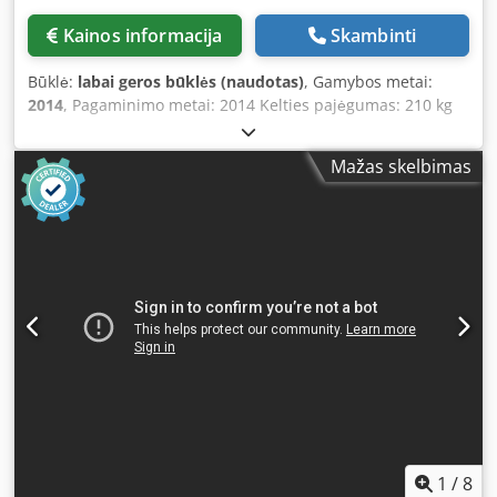
Based on scanning data and operator-defined parameters,
Kainos informacija
Skambinti
the software automatically generates the optimal painting
program for the robot. 5. Flexible Recipe System Surface
Būklė:
labai geros būklės (naudotas)
, Gamybos metai:
coating quality depends on adjustable operator-defined
2014
, Pagaminimo metai: 2014 Kelties pajėgumas: 210 kg
parameters. The system allows creation of unlimited
Chedpfxezq Ayxs Agmoa Atstumas: 2696 mm Svoris: 1068
product recipes depending on: Product type Product size
kg Serijos numeris: 638091
Frame configuration (frame, sash, panel) English profile
Mažas skelbimas
Large and small format frames Separate parameter sets
ensure optimal paint coverage for each product type.
Adjustable Parameters: Robot painting speed Spray gun
angle relative to the product Spray gun distance from the
product Spray start and stop delay Paint reduction at
intersections and corners Product thickness Spray
penetration depth for internal surfaces Air flow regulation
Paint pressure control 6. Painting Process Sequence 1.
External surface coating 2. Internal surface coating 3. Final
facade finishing layer This sequence ensures complete
and uniform coverage of all surfaces. 7. Supported
Products The software can automatically generate painting
programs for: Standard rectangular European windows
1
/
8
(without additional trims), where internal opening painting