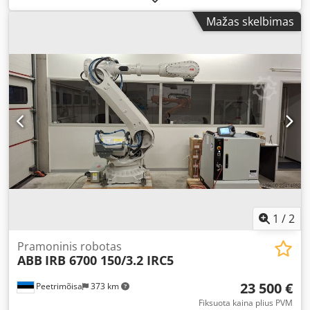
spindulys: 2696 mm Svoris: 1058 kg Serijos numeris:
Mažas skelbimas
662961 Valdiklio tipas: KUKA KR C4
1
/
2
Pramoninis robotas
ABB
IRB 6700 150/3.2 IRC5
23 500 €
Peetrimõisa
373 km
Fiksuota kaina plius PVM