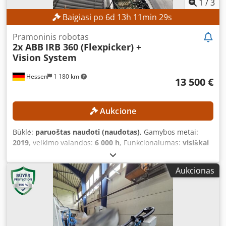
1
/
3
Baigiasi po
6
d
13
h
11
min
28
s
Pramoninis robotas
2x ABB
IRB 360 (Flexpicker) +
Vision System
Hessen
1 180 km
13 500 €
Aukcione
Būklė:
paruoštas naudoti (naudotas)
, Gamybos metai:
2019
, veikimo valandos:
6 000 h
, Funkcionalumas:
visiškai
funkcionalus
, keliamoji galia:
3 kg
, rankos pasiekiamumas:
1 130 mm
, Nėra minimalios kainos – garantuotas
Aukcionas
pardavimas už aukščiausią kainą! Aukcionas: du ABB IRB
360 (Flexpicker) robotai su vizualine sistema! TECHNINĖS
SPECIFIKACIJOS Didžiausia apkrova: 3 kg Darbinio ploto
skersmuo: 1130 mm Padėties pakartojamumas: 0,03–0,1
mm Trajektorijos pakartojamumas: 0,1–0,33 mm ROBOTO