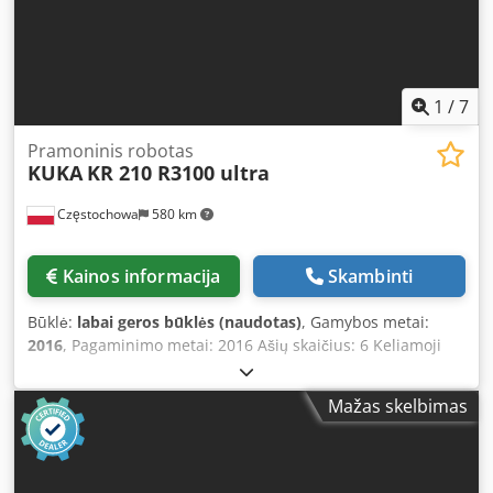
1
/
7
Pramoninis robotas
KUKA
KR 210 R3100 ultra
Częstochowa
580 km
Kainos informacija
Skambinti
Būklė:
labai geros būklės (naudotas)
, Gamybos metai:
2016
, Pagaminimo metai: 2016 Ašių skaičius: 6 Keliamoji
galia: 210 kg Atstumas: 3096 mm Svoris: 1154 kg Chjdpfjzq
Apmsx Agmja Serijos numeris: 656372 Valdiklio tipas: KUKA
Mažas skelbimas
KR C4