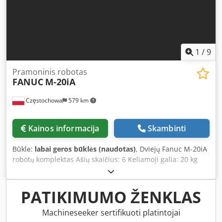
1
/
9
Pramoninis robotas
FANUC
M-20iA
Częstochowa
579 km
Kainos informacija
Skambinti
Būklė:
labai geros būklės (naudotas)
, Dviejų Fanuc M-20iA
robotų komplektas Ašių skaičius: 6 Keliamoji galia: 20 kg
Darbo sritis: 1811 mm Chsdpexfundefx Agmja Pagaminimo
metai: 2008 Svoris: 250 kg
PATIKIMUMO ŽENKLAS
Machineseeker sertifikuoti platintojai