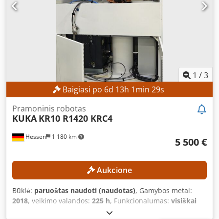
1
/
3
Baigiasi po
6
d
13
h
1
min
28
s
Pramoninis robotas
KUKA
KR10 R1420 KRC4
Hessen
1 180 km
5 500 €
Aukcione
Būklė:
paruoštas naudoti (naudotas)
, Gamybos metai:
2018
, veikimo valandos:
225 h
, Funkcionalumas:
visiškai
funkcionalus
, bendras svoris:
160 kg
, keliamoji galia:
10