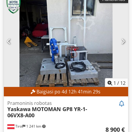
1
/
12
Baigiasi po
4
d
12
h
41
min
28
s
Pramoninis robotas
Yaskawa
MOTOMAN GP8 YR-1-
06VX8-A00
Tirol
1 241 km
8 900 €