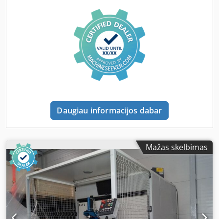
Daugiau informacijos dabar
Mažas skelbimas