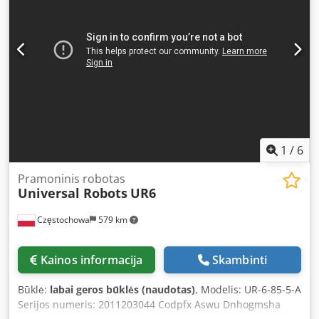
1
/
6
Pramoninis robotas
Universal Robots
UR6
Częstochowa
579 km
Kainos informacija
Skambinti
Būklė:
labai geros būklės (naudotas)
, Modelis: UR-6-85-5-A
Serijos numeris: 2011203044 Codpfx Aswu Dnhogmsha