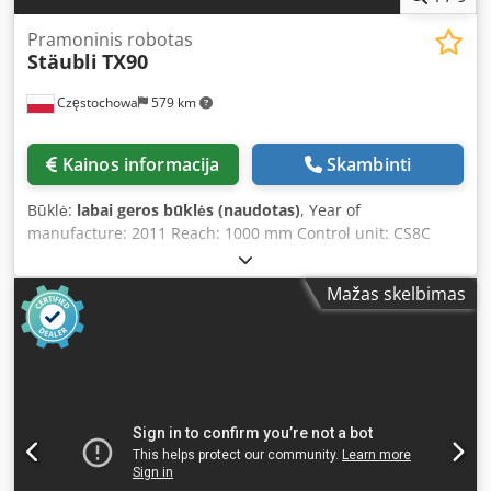
Pramoninis robotas
Stäubli
TX90
Częstochowa
579 km
Kainos informacija
Skambinti
Būklė:
labai geros būklės (naudotas)
, Year of
manufacture: 2011 Reach: 1000 mm Control unit: CS8C
Payload: 6 kg Repeatability: ±0.03 mm Csdpfewcd R Ssx
Agmsha Robot weight: 111 kg Axes: 6
Mažas skelbimas