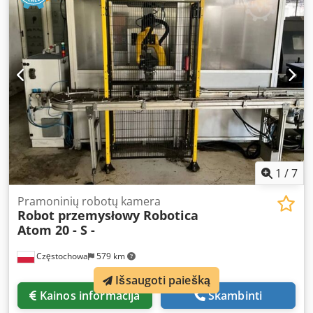
11 Power source: OTC DA 300-P Cell dimensions: Length:
3500 mm Width: 1900 mm Height: 2400 mm
1
/
7
Pramoninių robotų kamera
Robot przemysłowy Robotica
Atom 20 - S -
Częstochowa
579 km
Išsaugoti paiešką
Kainos informacija
Skambinti