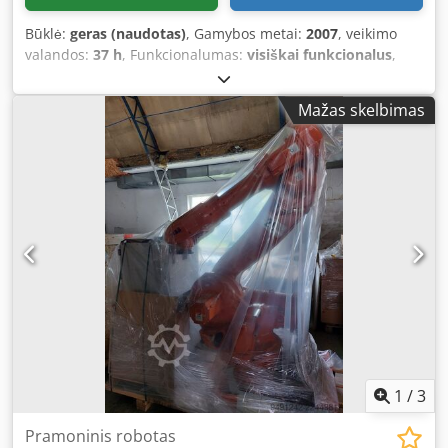
Būklė:
geras (naudotas)
, Gamybos metai:
2007
, veikimo
valandos:
37 h
, Funkcionalumas:
visiškai funkcionalus
,
keliamoji galia:
200 kg
, rankos pasiekiamumas:
2 750 mm
,
valdiklių gamintojas:
ABB
, valdiklio modelis:
66-55456 (IRC5
Mažas skelbimas
Dual)
, teach pendant gamintojas:
ABB
, teach pendant
modelis:
FlexPendant: 10 m kabelis
, įėjimo įtampa:
400 V
,
Įranga:
dokumentacija / vadovas
, Pilnas ABB IRB 6650-200
/ 2.75 pramoninio roboto komplektas (serijos numeris 66-
55293). Sudaro: robotų manipuliatoriaus ranka, IRC5
valdymo spinta, 10 m ilgio FlexPendant valdiklis ir 15 m
ilgio jungiamieji laidai. Veikianti būklė, laikomas patalpoje
ant padėklo. Randasi Rygoje, Latvijoje. Codpfx Aozqd
Ecsgmoha
1
/
3
Pramoninis robotas