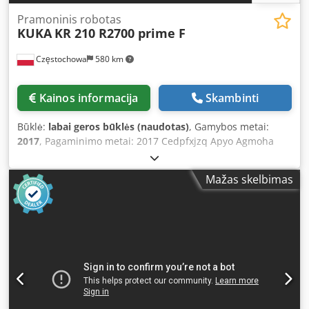
surface ≥ 350 mm Flat-surface Closed door frames
Pramoninis robotas
mounted on a traverse (no open ends)
KUKA
KR 210 R2700 prime F
Częstochowa
580 km
Kainos informacija
Skambinti
Būklė:
labai geros būklės (naudotas)
, Gamybos metai:
2017
, Pagaminimo metai: 2017 Cedpfxjzq Apyo Agmoha
Ašių skaičius: 6 Kilnojamoji galia: 210 kg Atstumas: 2696
mm Svoris: 1111 kg Serijos numeris: 660308 Valdiklio tipas:
Mažas skelbimas
KUKA KR C4