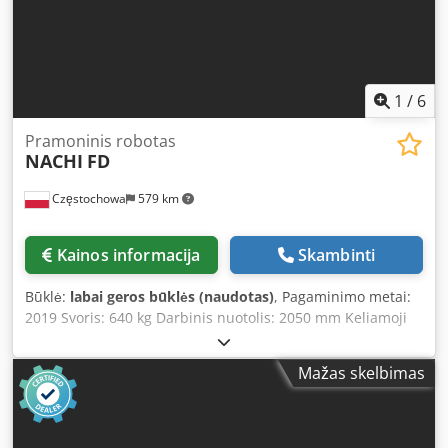
1
/
6
Pramoninis robotas
NACHI
FD
Częstochowa
579 km
Kainos informacija
Skambinti
Būklė:
labai geros būklės (naudotas)
, Pagaminimo metai:
2019 Svoris: 640 kg Darbinis nuotolis: 2050 mm Keliamoji
galia: 50 kg Chjdpfxoxg N Eyj Agmoa Ašys: 6
Mažas skelbimas