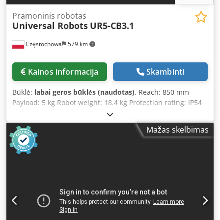
Pramoninis robotas
Universal Robots
UR5-CB3.1
Częstochowa
579 km
Kainos informacija
Skambinti
Būklė:
labai geros būklės (naudotas)
, Reach: 850 mm
Payload: 5 kg Robot weight: 18.4 kg Protection rating: IP54
Included in the set: - Touchscreen tablet - Robot arm -
Robot controller QUANTITY: 2 robots, PRICE PER UNIT Year:
Mažas skelbimas
2018 Reach: 850 mm Payload: 5 kg Robot weight: 18.5 kg
Number of axes: 6 Gripper: included Control: touchscreen
tablet + controller The price includes only the robot arm
with controller and control cabinet, without any additional
tooling shown in the photos. Chjdpfxewtp Tys Agmsa