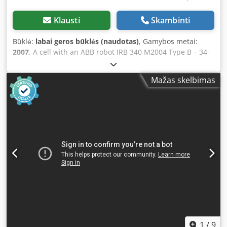
Klausti
Skambinti
Būklė:
labai geros būklės (naudotas)
, Gamybos metai:
2007
, A cell with an ABB robot IRB 340 M2004 Type B – 34-
51225 One of the fastest pick-and-place robots of its
decade Delta robot for high-speed handling, object
Mažas skelbimas
identification, and stacking Quantity: 10 units Year of
manufacture: 2008 Control system: ABB M2004 Number of
axes: 4 Payload: 1 kg Robot weight: 140 kg Reach: Diameter
– 1130 mm Height – 250 mm Rotation – unlimited
Codpfxorbh Uxs Agmoha The cell is equipped with two belt
conveyors, each 65 cm long and 100 cm wide PRICE for a
complete robot: €6,400/unit PRICE for a robot in a cell:
€7,100/unit ⤵ (with vision system and software)
1
/
9