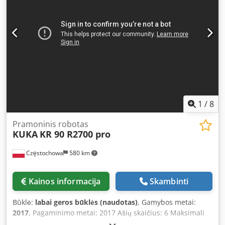
1
/
8
Pramoninis robotas
KUKA
KR 90 R2700 pro
Częstochowa
580 km
Kainos informacija
Skambinti
Būklė:
labai geros būklės (naudotas)
, Gamybos metai:
2017
, Pagaminimo metai: 2017 Ašių skaičius: 6 Maksimali
apkrova: 90 kg Cjdpfx Aozq An Asgmsha Darbinis