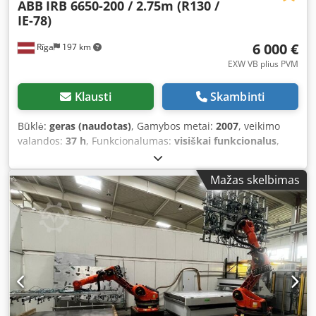
ABB
IRB 6650-200 / 2.75m (R130 /
IE-78)
6 000 €
Rīga
197 km
EXW VB plius PVM
Klausti
Skambinti
Būklė:
geras (naudotas)
, Gamybos metai:
2007
, veikimo
valandos:
37 h
, Funkcionalumas:
visiškai funkcionalus
,
keliamoji galia:
200 kg
, rankos pasiekiamumas:
2 750 mm
,
valdiklių gamintojas:
ABB
, valdiklio modelis:
66-55293 (IRC5
Mažas skelbimas
Dual)
, teach pendant gamintojas:
ABB
, teach pendant
modelis:
FlexPendant
, įėjimo įtampa:
400 V
, Įranga:
dokumentacija / vadovas
, Parduodama: pilna pramoninė
robotų sistema ABB IRB 6600-175 su IRC5 valdymo bloku.
Tinkamai laikoma, supakuota ir užtvirtinta ant padėklo. •
Gamintojas: ABB • Modelis: IRB 6600-175 Csdpszqdy Hsfx
Agmeha • Pagaminimo metai: 2007 • Naudingoji apkrova:
175 kg • Valdiklis: ABB IRC5 • Komplektacijoje: robotų ranka,
IRC5 valdymo blokas, „FlexPendant“, jungiamieji laidai. •