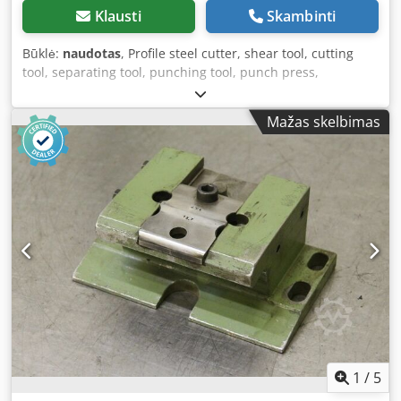
Klausti
Skambinti
Būklė:
naudotas
, Profile steel cutter, shear tool, cutting
tool, separating tool, punching tool, punch press,
punching die, punch pin - Shear tool for square steel:
25/40/50 mm - Shear tool for round steel: 25/40/55 mm -
Mažas skelbimas
Type: 4412151064 - Type: 4412151063 - 1x Dimensions:
220/206/H30 mm - 1x Dimensions: 215/205/H30 mm -
Weight: 16 kg Dkedpfxjcwf Dao Acqjr
1
/
5