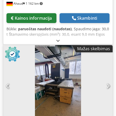
Ahaus
1 162 km
Kainos informacija
Skambinti
Būklė:
paruoštas naudoti (naudotas)
, Spaudimo jėga: 30,0
t Štamavimo skerspjūvis (mm²): 30,0, esant 9,0 mm Eigos
dažnis: apie 35 ciklai/min. Išsikišimas: 610 mm Eigos
reguliavimas: be laipsnių, nuo 0 iki 28,0 mm Alyvos talpa:
Mažas skelbimas
35,0 l Darbinis aukštis: 1010 mm Bendrasis energijos
poreikis: 4,0 kW Mašinos svoris: apie 1200 kg. Įranga: -
elektrohidraulinis perforatorius su dideliu išsikišimu -
medžiagos/lakšto valytuvas - labai didelis medžiagos
padėjimo stalas (!) * su reguliuojamais gylio ribotuvais - be
laipsnių eigos reguliavimas Dkjdpfxeznng Ss Acqer - laisvai
judantis kojinis jungiklis su apsauginiu gaubtu - šoninė
atrama - įvairių štampų ir matricų komplektas - originali
naudojimo instrukcija