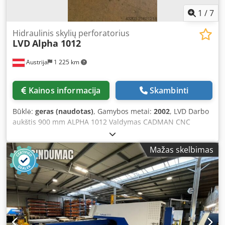
1
/
7
Hidraulinis skylių perforatorius
LVD
Alpha 1012
Austrija
1 225 km
Kainos informacija
Skambinti
Būklė:
geras (naudotas)
, Gamybos metai:
2002
, LVD Darbo
aukštis 900 mm ALPHA 1012 Valdymas CADMAN CNC
Perforavimo jėga 16 t Lakšto storis 8 mm Lakšto ilgis 1250
mm Lakšto plotis 1000 mm Bendras galingumo poreikis 13
Mažas skelbimas
kW Staklių svoris apie 8,3 t Užimama erdvė apie 3600 x
2300 x 2000 mm Ši LVD Alpha 1012 skylamušė yra labai
geros mechaninės būklės, tačiau valdymo sistema yra
sugedusi. Dkjdpfx Aceyx Itcjqor