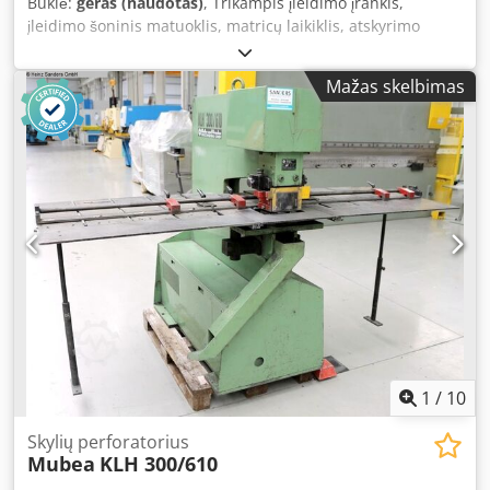
Būklė:
geras (naudotas)
, Trikampis įleidimo įrankis,
įleidimo šoninis matuoklis, matricų laikiklis, atskyrimo
įrankis, štampavimo įrankis, štampas, štampavimo matrica,
štampavimo presas. -Štampavimo įrankis: kampinis
Mažas skelbimas
įleidimo įrankis, įleidimo blokas. -Matmenys: žr.
nuotraukas. Dedpfszm Tkgjx Acqekr -Išmatavimai:
150/130/H80 mm. -Svoris: 4,4 kg.
1
/
10
Skylių perforatorius
Mubea
KLH 300/610