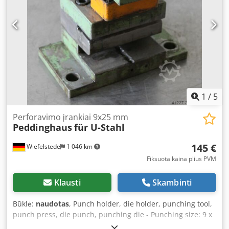
1
/
5
Perforavimo įrankiai 9x25 mm
Peddinghaus
für U-Stahl
145 €
Wiefelstede
1 046 km
Fiksuota kaina plius PVM
Klausti
Skambinti
Būklė:
naudotas
, Punch holder, die holder, punching tool,
punch press, die punch, punching die - Punching size: 9 x
25 mm - Groove between punch and stripper: 5 mm