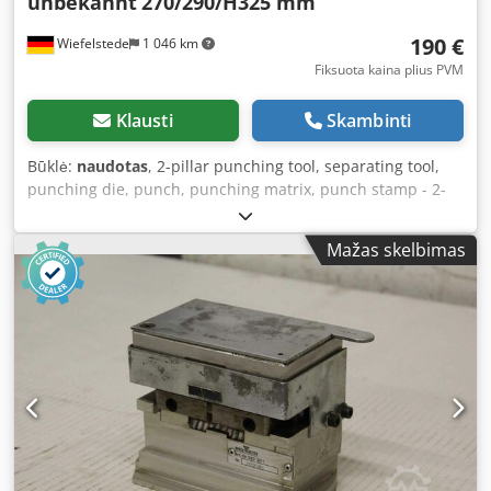
unbekannt
270/290/H325 mm
190 €
Wiefelstede
1 046 km
Fiksuota kaina plius PVM
Klausti
Skambinti
Būklė:
naudotas
, 2-pillar punching tool, separating tool,
punching die, punch, punching matrix, punch stamp - 2-
pillar punching tool Dkodpfx Ajd R A E Ajcqer - Mounting:
Ø 32 mm pin - Dimensions: 270/290/H325 mm - Weight: 39
Mažas skelbimas
kg