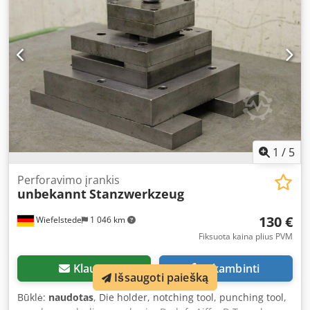
1
/
5
Perforavimo įrankis
unbekannt
Stanzwerkzeug
130 €
Wiefelstede
1 046 km
Fiksuota kaina plius PVM
Klausti
Skambinti
Išsaugoti paiešką
Būklė:
naudotas
, Die holder, notching tool, punching tool,