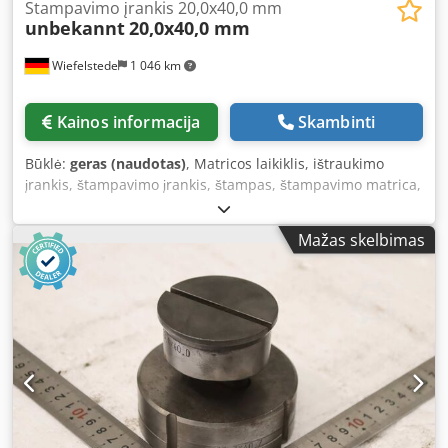
Stampavimo įrankis 20,0x40,0 mm
unbekannt
20,0x40,0 mm
Wiefelstede
1 046 km
Kainos informacija
Skambinti
Būklė:
geras (naudotas)
, Matricos laikiklis, ištraukimo
įrankis, štampavimo įrankis, štampas, štampavimo matrica,
štampavimo antgalis, štampavimo antgalis, ilgojo skylės
formos štampas, štampavimo antgalių ir matricų rinkinys
Mažas skelbimas
ilgojo skylės formos štampui. -Štampavimo antgalis:
štampavimo antgalių ir matricų rinkinys, ilgojo skylės
formos štampas. -Matmenys: 20,0 x 40,0 mm -Matrica: 20,7
x 40,7 mm Dsdpfxjzr Ewvo Acqokr -Transportavimo
matmenys: Ø 90 x 80 mm -Svoris: 2,1 kg