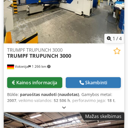
1
/
4
TRUMPF TRUPUNCH 3000
TRUMPF
TRUPUNCH 3000
Vokietija
1 266 km
Kainos informacija
Skambinti
Būklė:
paruoštas naudoti (naudotas)
, Gamybos metai:
2007
, veikimo valandos:
52 506 h
, perforavimo jėga:
18 t
,
maks. lakšto storis:
6 mm
, Ši 5 ašių „TRUMPF TRUPUNCH
3000“ staklė pagaminta 2007 m. Jos maksimali pjovimo jėga
Mažas skelbimas
siekia 180 kN, todėl ji tinka įvairiems štampavimo darbams.
2026 m. vasario mėn. staklėms buvo atliktas kapitalinis