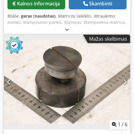
Kainos informacija
Skambinti
Būklė:
geras (naudotas)
, Matricos laikiklis, ištraukimo
įrankis, štampavimo įrankis, štampas, štampavimo matrica,
štampavimo žiedas, štampavimo žiedas, ilgo skylės formos
įrankis, štampų ir matricų komplektas ilgos skylės formos
Mažas skelbimas
įrankiui. -Štampavimo žiedas: štampų ir matricų
komplektas, ilgos skylės formos įrankis. -Matmenys: 18,0 x
40,0 mm -Matrica: 18,7 x 40,7 mm -Transportavimo
matmenys: Ø 90 x 80 mm -Svoris: 2,1 kg Dedpfx Aozr
Exgscqekr
1
/
6