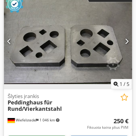
1
/
5
Šlyties įrankis
Peddinghaus
für
Rund/Vierkantstahl
250 €
Wiefelstede
1 046 km
Fiksuota kaina plius PVM