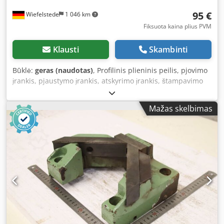
95 €
Wiefelstede
1 046 km
Fiksuota kaina plius PVM
Klausti
Skambinti
Būklė:
geras (naudotas)
, Profilinis plieninis peilis, pjovimo
įrankis, pjaustymo įrankis, atskyrimo įrankis, štampavimo
įrankis, štampas, štampavimo matricą, štampavimo presas,
peilio plokštė Dodpfx Ajznadvecqokr -Gamintojas: Mubea,
Mažas skelbimas
peilio plokštė, pjovimo įrankis, skirtas kvadratiniam /
apvaliam plienui -Kvadratinis plienas: 27 x 27 mm / 50 x 50
mm -Apvalus plienas: Ø 31/56 mm -Kiekis: yra 2 pjovimo
įrankiai -Kaina: už vienetą -Matmenys: 185/185/H40 mm -
Svoris: 8,8 kg/vnt.