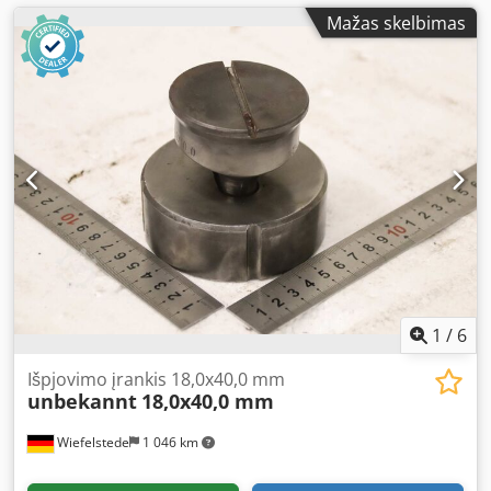
Mažas skelbimas
1
/
6
Išpjovimo įrankis 18,0x40,0 mm
unbekannt
18,0x40,0 mm
Wiefelstede
1 046 km