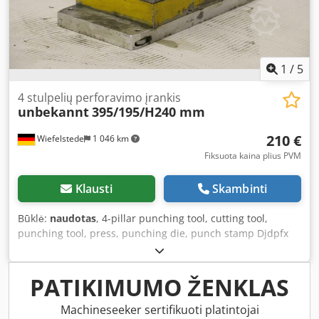
1
/
5
4 stulpelių perforavimo įrankis
unbekannt
395/195/H240 mm
210 €
Wiefelstede
1 046 km
Fiksuota kaina plius PVM
Klausti
Skambinti
Būklė:
naudotas
, 4-pillar punching tool, cutting tool,
punching tool, press, punching die, punch stamp Djdpfx
Aced Sgaasqskr - 4 pillars: punching tool - Dimensions:
395/195/H240 mm - Weight: 54 kg
PATIKIMUMO ŽENKLAS
Machineseeker sertifikuoti platintojai