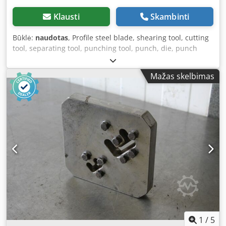
Klausti
Skambinti
Būklė:
naudotas
, Profile steel blade, shearing tool, cutting
tool, separating tool, punching tool, punch, die, punch
stamp - Counter bearing: for shearing tool - Type:
441215124903 Dedpfx Acscwn Eusqekr - 1x Dimensions:
Mažas skelbimas
270/200/H47 mm - Weight: 5.5 kg
1
/
5