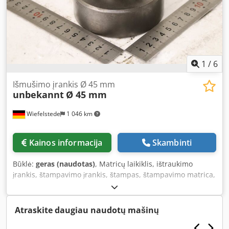
1
/
6
Išmušimo įrankis Ø 45 mm
unbekannt
Ø 45 mm
Wiefelstede
1 046 km
Kainos informacija
Skambinti
Būklė:
geras (naudotas)
, Matricų laikiklis, ištraukimo
įrankis, štampavimo įrankis, štampas, štampavimo matrica,
štampavimo presas, štampavimo presas -Štampavimo
presas: presas ir matrica, skersmuo 45 mm Dedpfx Ajzr Ek
Ajcqokr -Transportavimo matmenys: 90 x 80 mm -Svoris:
Atraskite daugiau naudotų mašinų
2,2 kg