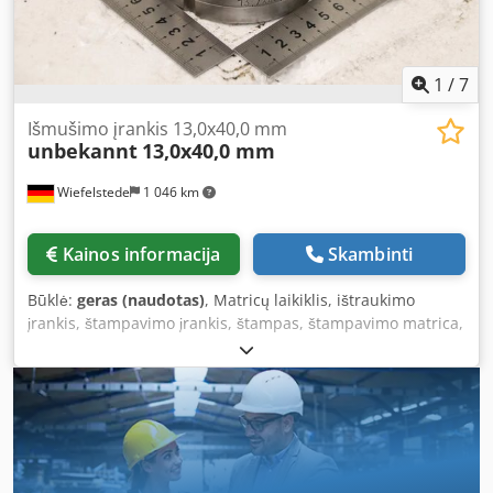
1
/
7
Išmušimo įrankis 13,0x40,0 mm
unbekannt
13,0x40,0 mm
Wiefelstede
1 046 km
Kainos informacija
Skambinti
Būklė:
geras (naudotas)
, Matricų laikiklis, ištraukimo
įrankis, štampavimo įrankis, štampas, štampavimo matrica,
štampavimo plienas, štampavimo plienas, ilgojo skylės
formos įrankis, štampavimo plieno ir matricų komplektas,
ilgojo skylės formos įrankis -Štampavimo plienas:
štampavimo plieno ir matricų komplektas, ilgojo skylės
formos įrankis -Matmenys: 13,0 x 40,0 mm -Matrica: 13,7 x
40,7 mm -Kiekis: 2 vnt. štampavimo įrankių -Kaina: už
vienetą Dkodpezr Eprsfx Acqjr -Transportavimo matmenys: