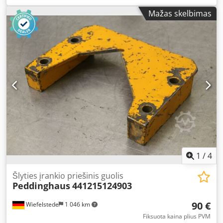
Dkjdjcwdmgepfx Acqor - Dimensions: 200/140/H170 mm -
Mažas skelbimas
Weight: 12 kg
1
/
4
Šlyties įrankio priešinis guolis
Peddinghaus
441215124903
90 €
Wiefelstede
1 046 km
Fiksuota kaina plius PVM