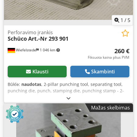
1
/
5
Perforavimo įrankis
Schüco
Art.-Nr 293 901
260 €
Wiefelstede
1 046 km
Fiksuota kaina plius PVM
Klausti
Skambinti
Būklė:
naudotas
, 2-pillar punching tool, separating tool,
punching die, punch, stamping die, punching stamp - 2-
pillar: punching tool - Dimensions: 170/100/H130 mm -
Weight: 5.3 kg Djdpfjd Sf U Uex Acqskr
Mažas skelbimas