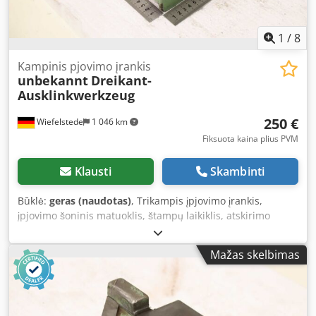
1
/
8
Kampinis pjovimo įrankis
unbekannt
Dreikant-
Ausklinkwerkzeug
250 €
Wiefelstede
1 046 km
Fiksuota kaina plius PVM
Klausti
Skambinti
Būklė:
geras (naudotas)
, Trikampis įpjovimo įrankis,
įpjovimo šoninis matuoklis, štampų laikiklis, atskirimo
įrankis, štampavimo įrankis, štampas, štampavimo
štampas, štampavimo plaktukas. -Štampavimo įrankis:
Mažas skelbimas
kampinis įpjovimo įrankis, tik priešinis peilis, be įpjovimo
įtaiso. -Skylių atstumas: 200/150 x Ø 18 mm. -Matmenys:
255/200/H100 mm. -Svoris: 14 kg. Dodpszm Tmnsfx Acqjkr