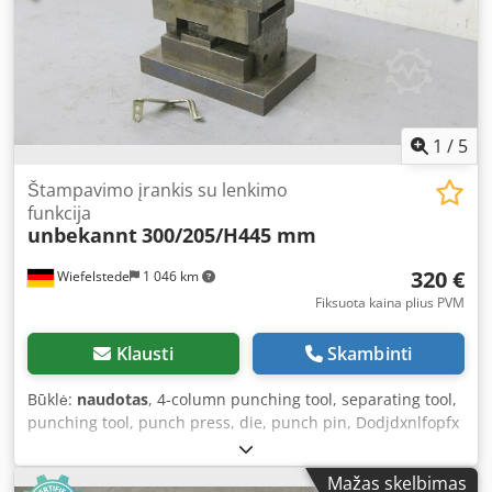
1
/
5
Štampavimo įrankis su lenkimo
funkcija
unbekannt
300/205/H445 mm
320 €
Wiefelstede
1 046 km
Fiksuota kaina plius PVM
Klausti
Skambinti
Būklė:
naudotas
, 4-column punching tool, separating tool,
punching tool, punch press, die, punch pin, Dodjdxnlfopfx
Acqokr - Punching tool with bending function - Mounting -
Dimensions: 300/205/H445 mm - Weight: 100 kg
Mažas skelbimas