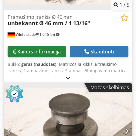
1
/
5
Pramušimo įrankis Ø 46 mm
unbekannt
Ø 46 mm / 1 13/16"
Wiefelstede
1 046 km
Kainos informacija
Skambinti
Būklė:
geras (naudotas)
, Matricos laikiklis, ištraukimo
įrankis, štampavimo įrankis, štampas, štampavimo matrica,
štampavimo antgalis, štampavimo antgalis -Štampavimo
antgalis: antgalis ir matrica, skersmuo 46 mm / 1 13/16
Mažas skelbimas
colio -Transportavimo matmenys: skersmuo 90 x 80 mm
Dedpfx Acszr Ek Nsqjkr -Svoris: 2,2 kg