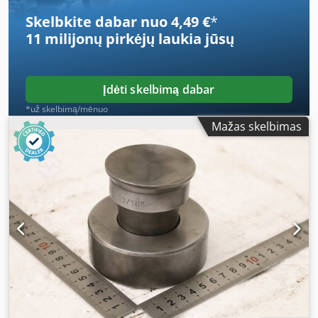
Ø 90 x 80 mm -Svoris: 2,1 kg
Skelbkite dabar nuo 4,49 €
*
11 milijonų pirkėjų
laukia jūsų
Įdėti skelbimą dabar
*už skelbimą/mėnuo
Mažas skelbimas