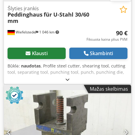
Šlyties įrankis
Peddinghaus
für U-Stahl 30/60
mm
90 €
Wiefelstede
1 046 km
Fiksuota kaina plius PVM
Klausti
Skambinti
Būklė:
naudotas
, Profile steel cutter, shearing tool, cutting
tool, separating tool, punching tool, punch, punching die,
punch stamp -only one tool available (counter-tool is
missing) -shearing tool for U-steel: 30 mm, 60 mm -Type:
Mažas skelbimas
441216084902 -1x Dimensions: 210/220/H30 mm -Weight:
9.9 kg Dksdpfocwn E Nox Acqsr