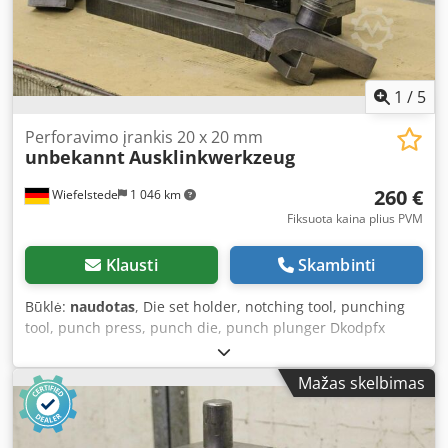
1
/
5
Perforavimo įrankis 20 x 20 mm
unbekannt
Ausklinkwerkzeug
260 €
Wiefelstede
1 046 km
Fiksuota kaina plius PVM
Klausti
Skambinti
Būklė:
naudotas
, Die set holder, notching tool, punching
tool, punch press, punch die, punch plunger Dkodpfx
Aofdkgyjcqjr - Corner notching tool: double-sided
punching - Adjustable material width: approx. 200 to 440
Mažas skelbimas
mm - Punching dimension: approx. 20 x 20 mm, see photo
- Mounting: Ø 50 mm - Dimensions: 610/245/H380 mm -
Weight: 122 kg