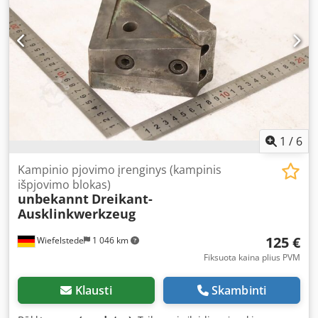
1
/
6
Kampinio pjovimo įrenginys (kampinis
išpjovimo blokas)
unbekannt
Dreikant-
Ausklinkwerkzeug
125 €
Wiefelstede
1 046 km
Fiksuota kaina plius PVM
Klausti
Skambinti