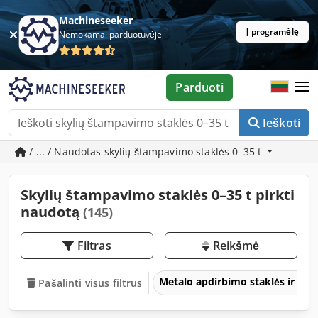
Machineseeker
Į programėlę
Nemokamai parduotuvėje
Parduoti
Ieškoti
/ ... / Naudotas skylių štampavimo staklės 0–35 t
Skylių štampavimo staklės 0–35 t pirkti
naudotą
(145)
Filtras
Reikšmė
Metalo apdirbimo staklės ir įra
Pašalinti visus filtrus