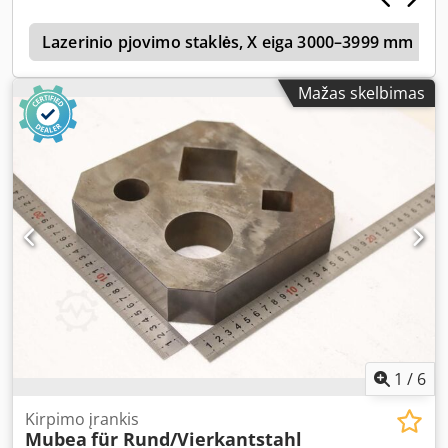
s
Lazerinio pjovimo staklės, X eiga 3000–3999 mm
Mažas skelbimas
1
/
6
Kirpimo įrankis
Mubea
für Rund/Vierkantstahl