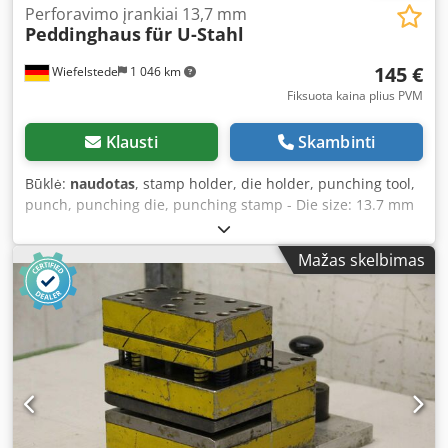
Perforavimo įrankiai 13,7 mm
Peddinghaus
für U-Stahl
145 €
Wiefelstede
1 046 km
Fiksuota kaina plius PVM
Klausti
Skambinti
Būklė:
naudotas
, stamp holder, die holder, punching tool,
punch, punching die, punching stamp - Die size: 13.7 mm
Djdpfxjcwn Ezs Acqekr - Die holder: for punching in the
flanges - Dimensions: 200/120/H90 mm - Weight: 8.7 kg
Mažas skelbimas