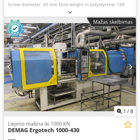
Screw diameter: 45 mm Shot weight in polystyrene: 149
g/PS Codpfx Aewvkgmjaheha Clamping force: 1250 kN
9302423 INJECTION MOULDING MACHINE, DEMAG-
Mažas skelbimas
FOERDERTECHNIK, year of manufacture 1999 9307836
TEMPERATURE CONTROL UNIT, PIOVAN GMBH GARCHING,
THW9, year of manufacture 2011 784065 TEMPERATURE
CONTROL UNIT, PLASTIC SERVICE GMBH, HRS 24I, year of
manufacture 2003
1
/
8
Liejimo mašina iki 1000 KN
DEMAG
Ergotech 1000-430