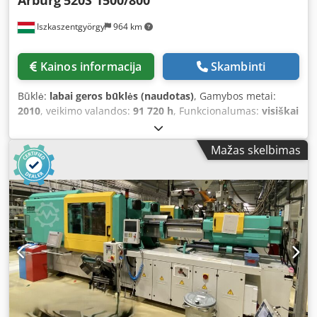
Iszkaszentgyörgy
964 km
Kainos informacija
Skambinti
Būklė:
labai geros būklės (naudotas)
, Gamybos metai:
2010
, veikimo valandos:
91 720 h
, Funkcionalumas:
visiškai
funkcionalus
, Uždarymo jėga 150 kN Chsdoyvt R Iopfx
Aahea Sraigto skersmuo D45 mm Maksimalus įpurškimo
Mažas skelbimas
tūris 318 cm³ Tvirtinimo plokštės 688 x 688 mm Bendras
svoris 6840 kg Mašina su robotu