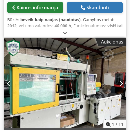
Periferinės sąsajos: Pneumatinės ir aušinimo vandens
Kainos informacija
Skambinti
jungtys ne operatoriaus pusėje • Būsenos indikatoriai: 3
pakopų LED signalų bokštas (raudona/geltona/žalia)
Būklė:
beveik kaip naujas (naudotas)
, Gamybos metai:
Papildoma įranga (priedai) • 3 l gravitacinis medžiagų
2012
, veikimo valandos:
46 000 h
, Funkcionalumas:
visiškai
bunkeris • Raudonas 16 A CEE maitinimo kištukas • Stiprus
funkcionalus
, spaudimo jėga:
1 500 kN
, Arburg Golden
medinis transportavimo / išlyginimo pagrindas
Edition 470-1500-400, pagamintas 2012 m. Puikios
Aukcionas
techninės būklės Įpurškimo agregatas: Chjdpfey Iupisx
Aahoa Sraigto skersmuo: 40 mm Įpurškiama masė: 180 g
Įpurškimo slėgis: 2000 bar Tvirtinimo juostų atstumas:
470x470 mm Išstūmėjas: hidraulinis Užspaudimo
agregatas: hidraulinis Valdymo sistema: SELOGICA
Papildoma įranga: Įrenginys puikios techninės būklės
Darbo valandos: 46 500 h automatinėje eksploatacijoje
Išėjimas robotui Išėjimas dažiklio dozatoriui Hidraulinė
šerdies ištraukimo sistema x 1 Sustiprinti įpurškimo
agregatai – bimetaliniai Oro išleidimas x1
1
/
11