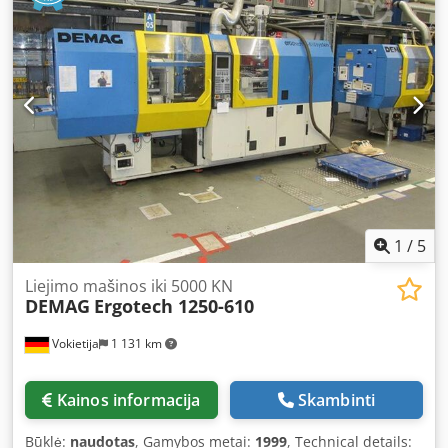
Position-regulated screw with control valve for multi-
component machines – for injection unit 2 - 60 injection
unit for horizontal injection into the parting line as the 3rd
injection unit - On VE 906/00, the 60 injection unit in L-
position: unit lowered by 70 mm - Plasticizing cylinder
assembly 15 mm (without nozzle), with relocated feed
throat and pressure reducing valve - Open nozzle 15 mm,
wear-resistant, without heating band (L-position) - Nozzle
tip with radius 15 (L-position) - Heating band for open
nozzle (L-position) - Position-regulated screw for the third
injection unit - Documentation/manual
1
/
5
Liejimo mašinos iki 5000 KN
DEMAG
Ergotech 1250-610
Vokietija
1 131 km
Kainos informacija
Skambinti
Būklė:
naudotas
, Gamybos metai:
1999
, Technical details: