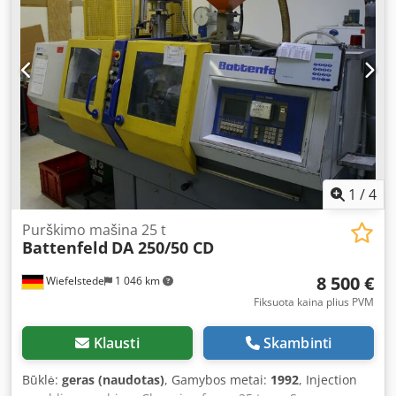
1
/
4
Purškimo mašina 25 t
Battenfeld
DA 250/50 CD
8 500 €
Wiefelstede
1 046 km
Fiksuota kaina plius PVM
Klausti
Skambinti
Būklė:
geras (naudotas)
, Gamybos metai:
1992
, Injection