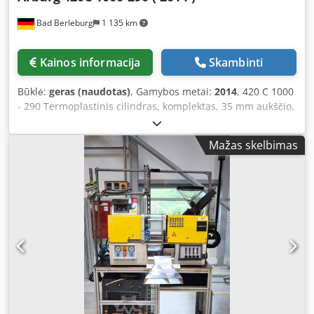
išplėstinis judesių valdymas Įrangos paketas: gamybos
Bad Berleburg
1 135 km
valdymas Įrangos paketas: optimizavimas / pagalbos
priemonės Įrangos paketas: kokybės užtikrinimas Įrangos
paketas: dokumentacija CD su naudojimo instrukcija ir
Kainos informacija
Skambinti
detalių sąrašu Be granulių talpyklos, 50 l
Būklė:
geras (naudotas)
, Gamybos metai:
2014
, 420 C 1000
- 290 Termoplastinis cilindras, komplektas, 35 mm aukščio,
itin atsparus nusidėvėjimui Standartinis sraigtinis
jungtuvas, dvigubo profilio jungties geometrija Valdymo
Mažas skelbimas
sistema Selogica direct Hidraulinė sistema su 2
reguliavimo siurbliais Jubiliejinis modelis GOLDEN EDITION
Termoplasto apdirbimas Atviras antgalis, 35 mm Antgalio
galas, skirtas atviram antgaliui Šildymo juosta, skirta
atviram antgaliui Montavimo plokščių komplektas 420,
centrinis, Ø 125 mm Jungtis, skirta oro išpūtimo įrenginiui
1 Selekcinis įrenginys, montuojamas iš šono, su prijungimo
elementu Centrinis velenas, skirtas sekvenciniam
judėjimui, palaikomas atatrankiniu vožtuvu Sąsaja su
robotų sistema (pagal EUROMAP 67), 50 kontaktų Lizdų
blokas: 1 CEE, 1 Schuko, papildomai Sąsaja su
spausdintuvu, serijinė USB CompactFlash sąsaja, skirta