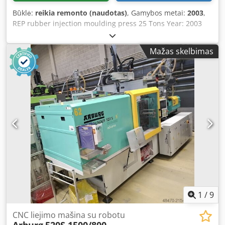
Būklė:
reikia remonto (naudotas)
, Gamybos metai:
2003
,
REP rubber injection moulding press 25 Tons Year: 2003
Chsdpeizi H Hefx Aahoa The 4 columns need to be
replaced (cost: €9,000)
Mažas skelbimas
1
/
9
CNC liejimo mašina su robotu
Arburg
520S 1500/800