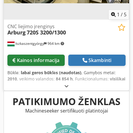
1
/
5
CNC liejimo įrenginys
Arburg
720S 3200/1300
Iszkaszentgyörgy
964 km
Kainos informacija
Skambinti
Būklė:
labai geros būklės (naudotas)
, Gamybos metai:
2010
, veikimo valandos:
84 854 h
, Funkcionalumas:
visiškai
funkcionalus
, Uždarymo jėga: 320 kN Sraigto skersmuo:
D60 mm Didžiausias įpurškimo tūris: 664 cm³ Tvirtinimo
plokštės: 1030 x 1030 mm Csdpeyvt Itsfx Aahoha Bendras
PATIKIMUMO ŽENKLAS
svoris: 17,5 t
Machineseeker sertifikuoti platintojai