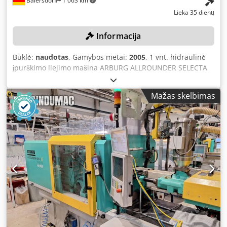
Baiersdorf
1 063 km
Lieka 35 dienų
Informacija
Būklė:
naudotas
, Gamybos metai:
2005
, 1 vnt. hidraulinė
įpurškimo liejimo mašina ARBURG ALLROUNDER SELECTA
270S Chjdszqcl Ijpfx Aahoa Galima išardyti patiems Spalva:
kaip nuotraukose, atsižvelgiant į nuotraukas ir apžiūrą
Mažas skelbimas
Pagaminimo metai: 2005 Mašinos numeris: 198190
Matmenys (ilgis/plotis/aukštis): 350x110x200 cm Būklė:
naudota