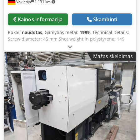
Vokietija
1 131 km
Kainos informacija
Skambinti
Būklė:
naudotas
, Gamybos metai:
1999
, Technical Details:
Screw diameter: 45 mm Shot weight in polystyrene: 149
g/PS Clamping force: 100 kN Cjdpfx Aswvkggsaheha
9302423 INJECTION MOULDING MACHINE, DEMAG-
Mažas skelbimas
FOERDERTECHNIK, Year of manufacture 1999 9307836
TEMPERATURE CONTROL UNIT, PIOVAN GMBH GARCHING,
THW9, Year of manufacture 2011 784065 TEMPERATURE
CONTROLLER, PLASTIC SERVICE GMBH, HRS 24I, Year of
manufacture 2003