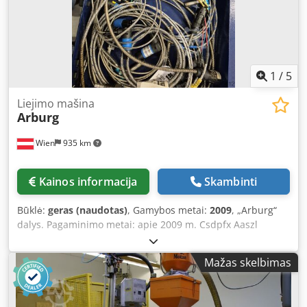
1
/
5
Liejimo mašina
Arburg
Wien
935 km
Kainos informacija
Skambinti
Būklė:
geras (naudotas)
, Gamybos metai:
2009
, „Arburg“
dalys. Pagaminimo metai: apie 2009 m. Csdpfx Aaszl
Tcyjheha
Mažas skelbimas