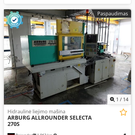
Paspaudimas
1
/
14
Hidraulinė liejimo mašina
ARBURG
ALLROUNDER SELECTA
270S