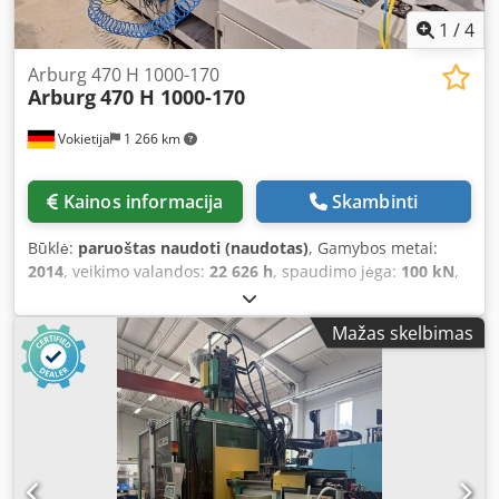
1
/
4
Arburg 470 H 1000-170
Arburg
470 H 1000-170
Vokietija
1 266 km
Kainos informacija
Skambinti
Būklė:
paruoštas naudoti (naudotas)
, Gamybos metai:
2014
, veikimo valandos:
22 626 h
, spaudimo jėga:
100 kN
,
varžto skersmuo:
15 mm
, 2014 m. pagaminta hidraulinė
liejimo mašina. Šios „Arburg 470 H 1000-170“ užspaudimo
Mažas skelbimas
jėga siekia 100 tonų, o sraigto skersmuo – 15 mm. Mašina
turi atrankos įrenginį ir vienos plokštės konstrukciją, o sijų
tarpas yra 470 x 470 mm. Jei ieškote aukštos kokybės
liejimo galimybių, apsvarstykite galimybę įsigyti mūsų
parduodamą „Arburg 470 H 1000-170“ mašiną. Dėl
išsamesnės informacijos susisiekite su mumis. •
Pasirinkimo įrenginys: taip • Viena plokštė: taip • Sijų