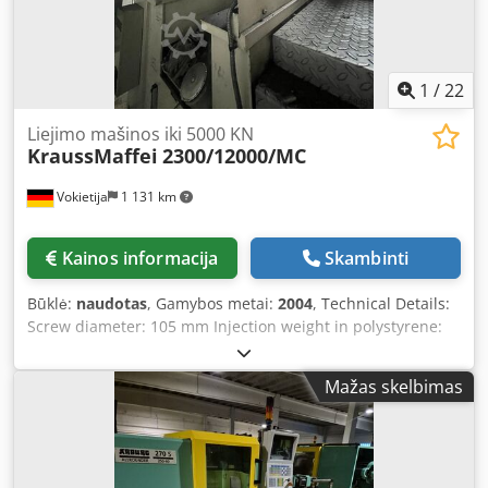
1
/
22
Liejimo mašinos iki 5000 KN
KraussMaffei
2300/12000/MC
Vokietija
1 131 km
Kainos informacija
Skambinti
Būklė:
naudotas
, Gamybos metai:
2004
, Technical Details:
Screw diameter: 105 mm Injection weight in polystyrene:
4,727 g/PS Clamping force: 2,300 kN Platen size: 2,830 x
2,400 mm Opening stroke: 3,700 mm Mold installation
Mažas skelbimas
height: 1,100–1,800 mm Shot volume: 5,195 cm³ Max.
injection pressure: 2,296 bar Dimensions: 14.2 x 4.15 x 2.84
m Total weight: 143 t Tie bar spacing: 2,000 x 1,600 mm
Robot system, core pulls, hot runner controller
Chodpfxotrbcbj Aahsa - The machine is in very good