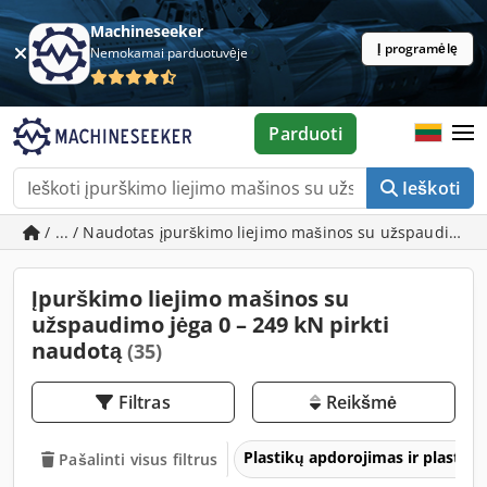
Machineseeker
Į programėlę
Nemokamai parduotuvėje
Parduoti
Ieškoti
/ ... / Naudotas įpurškimo liejimo mašinos su užspaudimo j
Įpurškimo liejimo mašinos su
užspaudimo jėga 0 – 249 kN pirkti
naudotą
(35)
Filtras
Reikšmė
Plastikų apdorojimas ir plastikų
Pašalinti visus filtrus