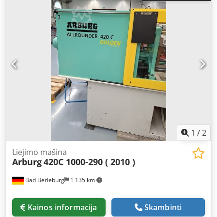
detalėms, minimalus užimamas plotas: 2,10 m x 0,80 m,
galima apžiūrėti veikiant, tiesiai iš gamyklos, nemokamai
pakraunamas. Be papildomos įrangos: džiovintuvas,
bunkeris, įpurškimo įrenginys GEIGER MiniServo Codpeyl
Syrsfx Aahjha esant poreikiui, už papildomą kainą.
1
/
2
Liejimo mašina
Arburg
420C 1000-290 ( 2010 )
Bad Berleburg
1 135 km
Kainos informacija
Skambinti