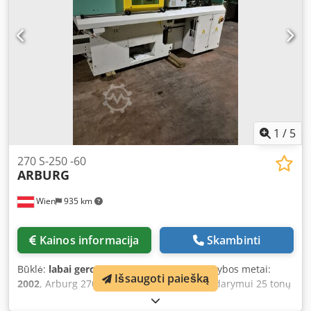
condition - Complete additional cutting units available
- Comes with a conveyor belt and robot systems (model
2012)
1
/
5
270 S-250 -60
ARBURG
Wien
935 km
Kainos informacija
Skambinti
Būklė:
labai geros būklės (naudotas)
, Gamybos metai:
Išsaugoti paiešką
2002
, Arburg 270 S-250 - 60 Spaudimas uždarymui 25 tonų
Chedpfxex I Rdve Aahoa Pagaminimo metai: 2002 Kolonų