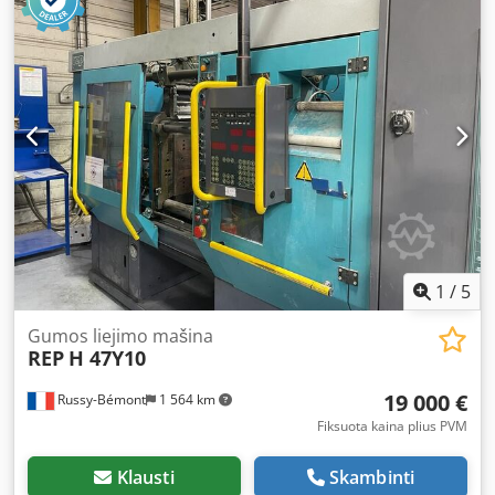
expressly encouraged.
1
/
5
Gumos liejimo mašina
REP
H 47Y10
19 000 €
Russy-Bémont
1 564 km
Fiksuota kaina plius PVM
Klausti
Skambinti