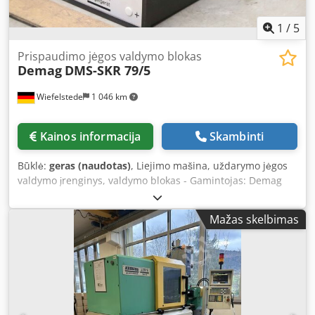
1
/
5
Prispaudimo jėgos valdymo blokas
Demag
DMS-SKR 79/5
Wiefelstede
1 046 km
Kainos informacija
Skambinti
Būklė:
geras (naudotas)
, Liejimo mašina, uždarymo jėgos
valdymo įrenginys, valdymo blokas - Gamintojas: Demag
Kunststofftechnik, uždarymo jėgos valdymo įrenginys,
valdymo blokas Codpfxeldk H As Aahjha - Tipas: DMS-SKR
Mažas skelbimas
79/5 . RMS - Matmenys: 1/95/H95 mm - Svoris: 0,7 kg