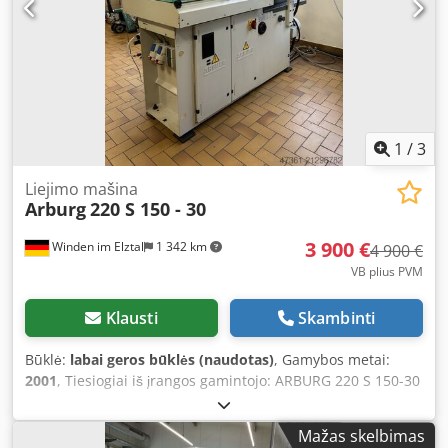
1
/
3
Liejimo mašina
Arburg
220 S 150 - 30
3 900 €
Winden im Elztal
1 342 km
4 900 €
VB plius PVM
Klausti
Skambinti
Būklė:
labai geros būklės (naudotas)
, Gamybos metai:
2001
, Tiesiogiai iš įrangos gamintojo: ARBURG 220 S 150-30
– pagamintas 2001 m. Apytiksliai 46 000 veikimo valandų,
sraigtas/cilindras d18 mm (patikrintas), CF kortelių
Mažas skelbimas
skaitytuvas, labai kompaktiškas, idealiai tinka smulkioms