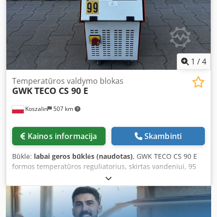
1
/
4
Temperatūros valdymo blokas
GWK
TECO CS 90 E
Koszalin
507 km
Kainos informacija
Skambinti
Būklė:
labai geros būklės (naudotas)
, GWK TECO CS 90 E
formos temperatūros reguliatorius, skirtas vandeniui, 95
°C, šildymo galia 6 kW, aušinimo galia 23 kW Savybės: -
Funkcijų ir klaidų rodymas. - Galimybė pasiekti įrenginio
valdymo meniu per skirtingus slaptažodžiu apsaugotus
lygius. Csdpfx Aaoznl Duegoha - Komparatorius (esamos ir