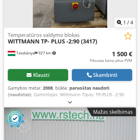
1
/
4
Temperatūros valdymo blokas
WITTMANN
TP- PLUS -2:90 (3417)
1 500 €
Tatabánya
927 km
Fiksuota kaina plius PVM
Klausti
Skambinti
Gamybos metai:
2008
, būklė:
paruoštas naudoti
(naudotas)
, Gamintojas: Wittmann Tipas: TP-PLUS -2:90
Chodpfx Asyk Uvmoagoa
Mažas skelbimas