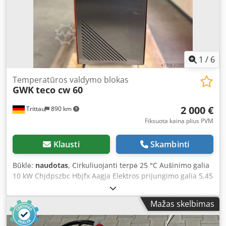
1
/
6
Temperatūros valdymo blokas
GWK
teco cw 60
2 000 €
Trittau
890 km
Fiksuota kaina plius PVM
Klausti
Skambinti
Būklė:
naudotas
, Cirkuliuojanti terpė 25 °C Aušinimo galia
10 kW Chjdpszbc Hbjfx Aagja Elektros prijungimo galia 5,45
kW Darbo / valdymo įtampa 400-415/24 V / 50 Hz Nominali
srovė / maks. saugiklis 15,2 / 25 A Mūsų vertinimu,
Mažas skelbimas
temperatūros reguliavimo įrenginiai yra geros naudotos
būklės. Pasiūlyme yra 2 vnt. Priedai, nuotraukose matomi