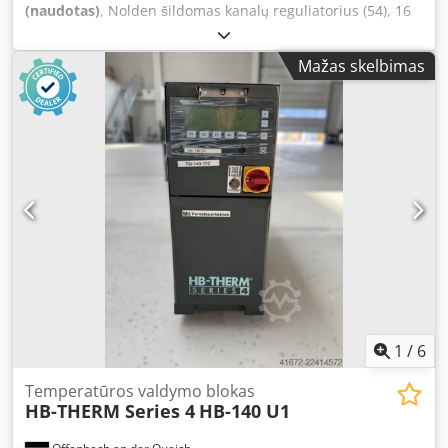
(naudotas)
, Nolden šildomas kanalų reguliatorius (54), 16
kanalų, minkštas paleidimas, pilnas komplektas su laidais
ir instrukcija, pagaminimo metai 2022 Cjdpfx Aozcx
Mažas skelbimas
Anjageha
1
/
6
Temperatūros valdymo blokas
HB-THERM Series 4
HB-140 U1