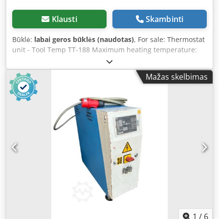
Klausti
Skambinti
Būklė:
labai geros būklės (naudotas)
, For sale: Thermostat
unit - Tool Temp TT-188 Maximum heating temperature:
90°C Medium: Water Power: 9,850 Watts The device
features: - Vacuum pump Cjdovzb Nqepfx Aagsha -
Mažas skelbimas
Vacuum reservoir - Medium extraction function from the
mould - The unit can be integrated with a machine for fully
automatic, maintenance-free operation
1
/
6