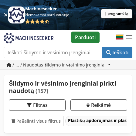
Machineseeker
Į programėlę
Nemokamai parduotuvėje
Parduoti
Ieškoti
/ ... / Naudotas šildymo ir vėsinimo įrenginiai
Šildymo ir vėsinimo įrenginiai pirkti
naudotą
(157)
Filtras
Reikšmė
Plastikų apdorojimas ir plastikų
Pašalinti visus filtrus