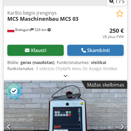
1
/
5
Karšto bėgio įrenginys
MCS Maschinenbau
MCS 03
250 €
Białogard
526 km
VB plius PVM
Klausti
Skambinti
Būklė:
geras (naudotas)
, Funkcionalumas:
visiškai
funkcionalus
, 3 sekcijos Chjdpfx Aevu Dz Asagja Visiškai
veikiantis!
Mažas skelbimas