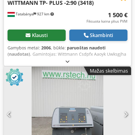
WITTMANN
TP- PLUS -2:90 (3418)
1 500 €
Tatabánya
927 km
Fiksuota kaina plius PVM
Klausti
Skambinti
Gamybos metai:
2006
, būklė:
paruoštas naudoti
(naudotas)
, Gamintojas: Wittmann Csdpfx Aaoyk Uwksgjha
Tipas: TP-PLUS -2:90
Mažas skelbimas