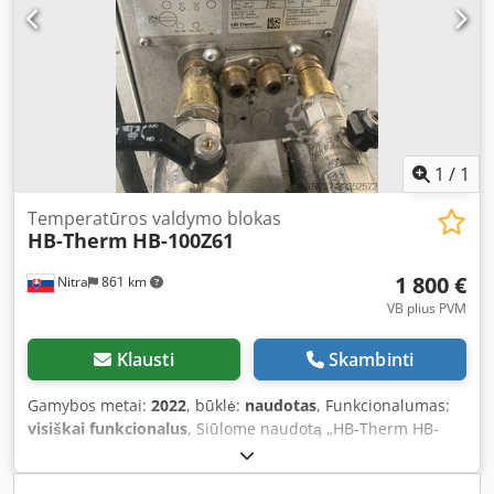
1
/
1
Temperatūros valdymo blokas
HB-Therm
HB-100Z61
1 800 €
Nitra
861 km
VB plius PVM
Klausti
Skambinti
Gamybos metai:
2022
, būklė:
naudotas
, Funkcionalumas:
visiškai funkcionalus
, Siūlome naudotą „HB-Therm HB-
100Z61“ temperatūros valdymo bloką, pagamintą 2022 m.
Tipas: HB-100Z61 Cjdpfxszmfz Ro Aagoha Serijos numeris: