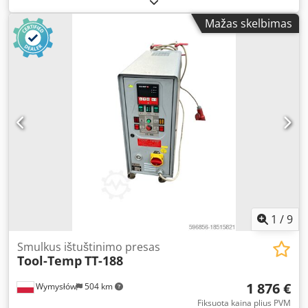
Mažas skelbimas
1
/
9
Smulkus ištuštinimo presas
Tool-Temp
TT-188
1 876 €
Wymysłów
504 km
Fiksuota kaina plius PVM