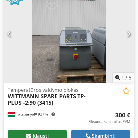
1
/
6
Temperatūros valdymo blokas
WITTMANN SPARE PARTS
TP-
PLUS -2:90 (3415)
300 €
Tatabánya
927 km
Fiksuota kaina plius PVM
Klausti
Skambinti