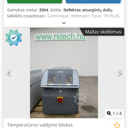
Gamybos metai:
2004
, būklė:
Defektas atsarginių dalių
laikiklis (naudotas)
, Gamintojas: Wittmann Tipas: TP-PLUS-
2:90 Csdpfx Ajyk Tnneagjha Nepilnas
Mažas skelbimas
1
/
4
Temperatūros valdymo blokas