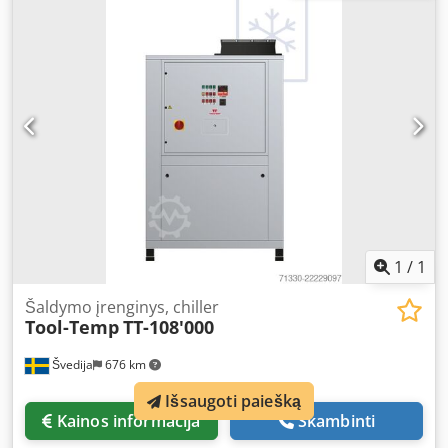
1
/
1
Šaldymo įrenginys, chiller
Tool-Temp
TT-108'000
Švedija
676 km
Išsaugoti paiešką
Kainos informacija
Skambinti