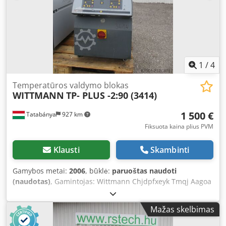
1
/
4
Temperatūros valdymo blokas
WITTMANN
TP- PLUS -2:90 (3414)
1 500 €
Tatabánya
927 km
Fiksuota kaina plius PVM
Klausti
Skambinti
Gamybos metai:
2006
, būklė:
paruoštas naudoti
(naudotas)
, Gamintojas: Wittmann Chjdpfxeyk Tmqj Aagoa
Tipas: TP-PLUS -2:90
Mažas skelbimas