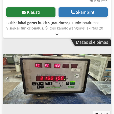
VB plius PVM
Klausti
Skambinti
Būklė:
labai geros būklės (naudotas)
, Funkcionalumas:
visiškai funkcionalus
, Šiltojo kanalo įrenginys, skirtas 20
kanalų Su kabeliu Po išsamios patikros, visiškai veikiantis
Chodpfx Aaox Hi R Segea KAINOS SUMAŽINIMAS NUO 1550
Mažas skelbimas
EUR IKI 1150 EUR!!!