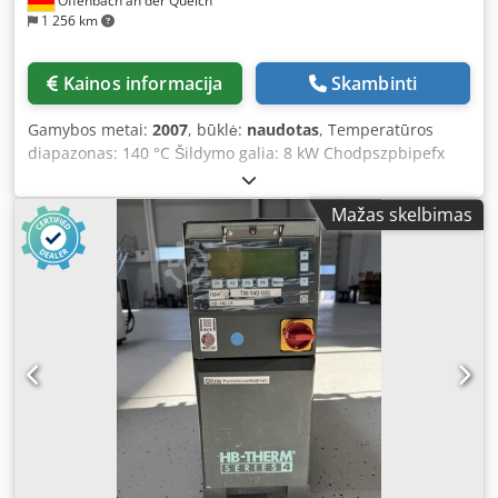
Offenbach an der Queich
1 256 km
Kainos informacija
Skambinti
Gamybos metai:
2007
, būklė:
naudotas
, Temperatūros
diapazonas: 140 °C Šildymo galia: 8 kW Chodpszpbipefx
Aagsa Aušinimo galia: 30 kW Matmenys (ilgis–plotis–
aukštis): 0,70 x 0,20 x 0,50 m Apytikslis įrenginio svoris: 48
Mažas skelbimas
kg HB-Therm HB-140 U1, 4 serijos temperatūros
reguliatorius – vanduo iki 140 °C --> Apibrėžimas ir
konstrukcija