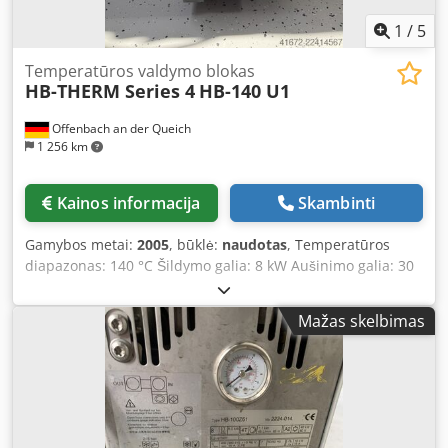
1
/
5
Temperatūros valdymo blokas
HB-THERM Series 4
HB-140 U1
Offenbach an der Queich
1 256 km
Kainos informacija
Skambinti
Gamybos metai:
2005
, būklė:
naudotas
, Temperatūros
diapazonas: 140 °C Šildymo galia: 8 kW Aušinimo galia: 30
kW Cedpfx Aajzpbiijgsha Matmenys (ilgis x plotis x aukštis):
0,70 x 0,20 x 0,50 m Apytikslis prietaiso svoris: 48 kg HB-
Mažas skelbimas
Therm HB-140 U1, 4 serija – temperatūros reguliatorius,
skirtas vandeniui iki 140 °C --> Apibrėžimas ir konstrukcija