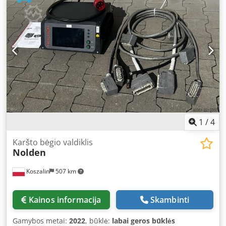
įrankiai ir tvirtinimo priemonės yra pristatomi tik tuo
atveju, jei tai nurodyta papildomoje informacijoje.
Techninių duomenų ir informacijos pakeitimai bei galimos
klaidos ir tarpinis pardavimas yra galimi!
1
/
4
Karšto bėgio valdiklis
Nolden
Koszalin
507 km
Kainos informacija
Skambinti
Gamybos metai:
2022
, būklė:
labai geros būklės