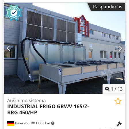
nuotraukas ir apžiūrą Matmenys (ilgis/plotis/aukštis): 300 x
Paspaudimas
92 x 100 cm Būklė: naudotas
1
/
13
Aušinimo sistema
INDUSTRIAL FRIGO
GRWV 165/Z-
BRG 450/HP
Baiersdorf
1 063 km