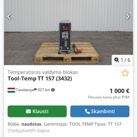
1
/
6
Temperatūros valdymo blokas
Tool-Temp
TT 157 (3432)
1 000 €
Tatabánya
927 km
Fiksuota kaina plius PVM
Klausti
Skambinti
Būklė:
naudotas
, Gamintojas: TOOL TEMP Tipas: TT 157
Chjdpjylaatjfx Aagoa