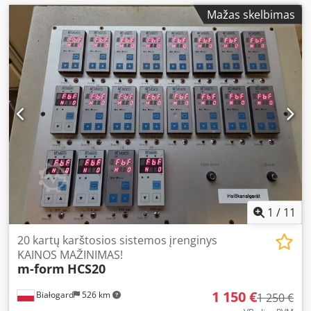
Mažas skelbimas
1
/
11
20 kartų karštosios sistemos įrenginys
KAINOS MAŽINIMAS!
m-form
HCS20
1 150 €
Białogard
526 km
1 250 €