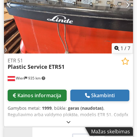
1
/
7
ETR 51
Plastic Service
ETR51
Wien
935 km
Kainos informacija
Skambinti
Gamybos metai:
1999
, būklė:
geras (naudotas)
,
Reguliavimo arba valdymo plokštė, modelis ETR 51. Codpfx
Aezl T S Usagoha Plokštę pagamino įmonė „Plastic Service
GmbH“. Yra 11 vienetų.
Mažas skelbimas