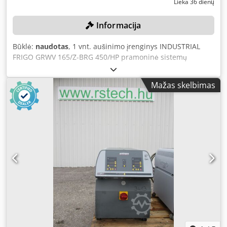
Lieka 36 dienų
Informacija
Būklė:
naudotas
, 1 vnt. aušinimo įrenginys INDUSTRIAL
FRIGO GRWV 165/Z-BRG 450/HP pramoninė sistemų
kombinacija, sudaryta iš vandeniu aušinamo šalto vandens
agregato (čillerio) ir išorinio sausojo aušintuvo, galima
Mažas skelbimas
išardyti patiems Spalva: kaip parodyta paveikslėlyje, pagal
nuotraukas ir apžiūrą Chsdpfjzqcg Eox Aagsa Būklė:
naudotas