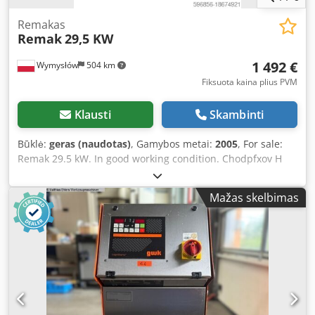
Remakas
Remak
29,5 KW
1 492 €
Wymysłów
504 km
Fiksuota kaina plius PVM
Klausti
Skambinti
Būklė:
geras (naudotas)
, Gamybos metai:
2005
, For sale:
Remak 29.5 kW. In good working condition. Chodpfxov H
Silo Aagoa
Mažas skelbimas