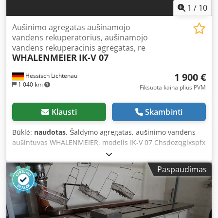
1
/
10
Aušinimo agregatas aušinamojo
vandens rekuperatorius, aušinamojo
vandens rekuperacinis agregatas, re
WHALENMEIER
IK-V 07
1 900 €
Hessisch Lichtenau
1 040 km
Fiksuota kaina plius PVM
Klausti
Skambinti
Būklė:
naudotas
, Šaldymo agregatas, aušinimo vandens
aušintuvas WHALENMEIER, modelis IK-V 07 Chsdozqglxspfx
Aagja Gamintojo Nr. 219.032.917, pagaminimo metai –
2018 Šaldymo galia – 900 vatų Aplinkos temperatūra –
Paspaudimas
maks. 32 °C Šaltnešis – R134a Šaltnešio kiekis – 0,23 kg
Šaltojo kompresoriaus darbinis slėgis – maks. 20 barų
Vandens bako talpa – 6 litrai Circuliacinio siurblio našumas
– 9 litrai/min. (540 litrų/val.) Vandens jungtys – greitojo
užraktumo jungtis Rectus, modelis 26 Maitinimo įtampa –