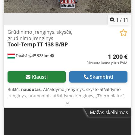
1
/
11
Grūdinimo įrenginys, skysčių
grūdinimo įrenginys
Tool-Temp
TT 138 B/BP
1 200 €
Tatabánya
928 km
Fiksuota kaina plius PVM
Klausti
Skambinti
Būklė:
naudotas
, Atšaldymo įrenginys, skysto atšaldymo
įrenginys, pramoninis atšaldymo įrenginys, „Thermolator“,
„Tool-Temp TT138 B/BP“, naudotas įrenginys Gamintojas:
„Tool-Temp“ Tipas: TT 138 B/BP Bendri matmenys: 1240 ×
Mažas skelbimas
480 × 1400 mm (įskaitant ratukus) Svoris: Apytiksliai 180 kg
(tuščias) Savybės: Savireguliuojamas elektroninis
mikroprocesorinis valdiklis (MP-888) su skaitmeniniu
ekranu (nustatyta ir faktinė temperatūra) Automatinė