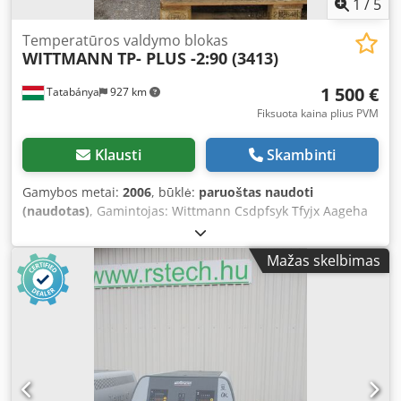
1
/
5
Temperatūros valdymo blokas
WITTMANN
TP- PLUS -2:90 (3413)
1 500 €
Tatabánya
927 km
Fiksuota kaina plius PVM
Klausti
Skambinti
Gamybos metai:
2006
, būklė:
paruoštas naudoti
(naudotas)
, Gamintojas: Wittmann Csdpfsyk Tfyjx Aageha
Tipas: TP-PLUS -2:90
Mažas skelbimas