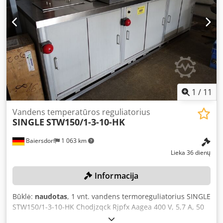
230 V, 50 Hz, 0,8 kW - Temperatūros nustatymas naudojant
WHALENMEIER temperatūros reguliatorių - įmontuotas
cirkuliacinis siurblys SPECK (250 vatų) - pagrindas iš
nerūdijančio plieno, matmenys (ilgis x plotis x aukštis) 580
x 400 x 410, svoris – apie 20 kg Užimamas plotas (ilgis x
plotis x aukštis) – 570 x 440 x 300 mm Svoris be pagrindo –
42 kg Puikus būklė.
1
/
11
Vandens temperatūros reguliatorius
SINGLE
STW150/1-3-10-HK
Baiersdorf
1 063 km
Lieka 36 dienų
Informacija
Būklė:
naudotas
, 1 vnt. vandens termoreguliatorius SINGLE
STW150/1-3-10-HK Chodjzqck Rjpfx Aagea 400 V, 5,7 A, 50
Hz, galima išardyti Spalva: kaip paveikslėlyje, atitinka