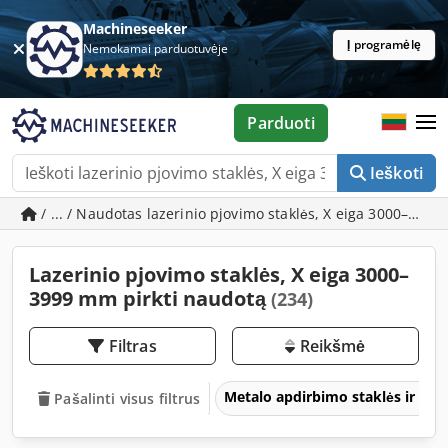
Machineseeker
Į programėlę
Nemokamai parduotuvėje
Parduoti
Ieškoti
/ ... / Naudotas lazerinio pjovimo staklės, X eiga 3000–399
Lazerinio pjovimo staklės, X eiga 3000–
3999 mm pirkti naudotą
(234)
Filtras
Reikšmė
Metalo apdirbimo staklės ir įra
Pašalinti visus filtrus