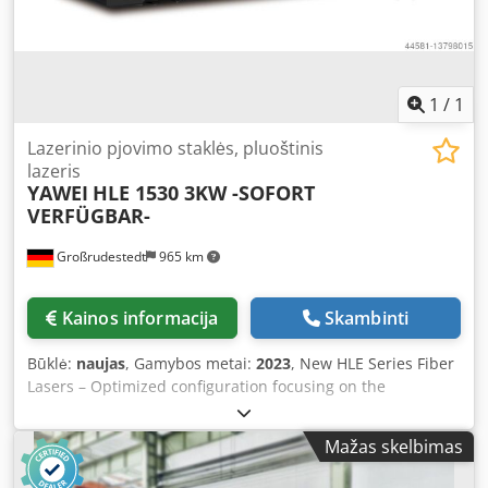
and therefore available at short notice. We have 300+
similar and identical machines powered up across
Germany and Europe. Reference visits to existing users are
always possible. Djdpfxsqgcwtj Aayekr Call us today!
1
/
1
Lazerinio pjovimo staklės, pluoštinis
lazeris
YAWEI
HLE 1530 3KW -SOFORT
VERFÜGBAR-
Großrudestedt
965 km
Kainos informacija
Skambinti
Būklė:
naujas
, Gamybos metai:
2023
, New HLE Series Fiber
Lasers – Optimized configuration focusing on the
essentials – Low acquisition costs despite high-quality
components. Max Photonics resonator and Precitec cutting
Mažas skelbimas
head guarantee a quality, competitive laser cut with
minimal maintenance costs. EQUIPMENT: Cutting Head: