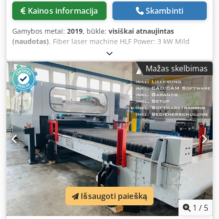
Kainos informacija
Skambinti
Gamybos metai:
2019
, būklė:
visiškai atnaujintas
(naudotas)
, Fiber laser machine HLF Power: 3 kW Mild
steel up to 20 mm / Stainless steel up to 12 mm / Copper
up to 6 mm Sheet format: 3000 x 1500 mm Automatic
Mažas skelbimas
shuttle table with Sick safety light barriers Precitec auto-
focus Procutter cutting head IPG resonator with 3 kW and
on-site warranty in Germany Siemens DsL touchscreen
control with LAN/USB Siemens drives THK linear guides
Small parts conveyor belt Ball transfer table for scratch-
free and easy sheet handling 12-month warranty CAD/CAM
software Commissioning Delivery (within Germany)
Training CE certification The machine is a used machine.
The previous owner purchased a 12 kW YAWEI HLF. The
machine can be tested under power at our facility at any
time. Dsdpfshturnex Aayekr Call us!
Išsaugoti paiešką
1
/
5