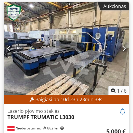
Aukcionas
1
/
6
Baigiasi po
10
d
23
h
23
min
37
s
Lazerio pjovimo staklės
TRUMPF
TRUMATIC L3030
Niederösterreich
882 km
5 000 €