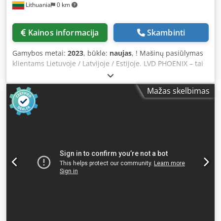
Lithuania
0 km
software incl. post-processor
Kainos informacija
Skambinti
Gamybos metai:
2023
, būklė:
naujas
, ! Mašinų pasiūlymas
klientams Lietuvoje / Latvijoje / Estijoje. LVD PHOENIX – tai
šviesolaidinis lazerinio pjovimo įrenginys, kuris išsiskiria
dideliu dinamizmu ir lankstumu pjaunant storas
Mažas skelbimas
medžiagas. PHOENIX gali būti kelių dydžių: 3 m x 1,5 m, 4
m x 2 m ir 6 m x 2 m. Lazerio galingumas – nuo 4 kW iki 20
kW. Standartinėje komplektacijoje įranga turi automatinį
šaibų keitimo stalą, pjovimo galvą, adaptyvų kolimatoriaus
bloką (iki 12 kW), talpinį aukščio jutiklį, automatinį antgalių
valymą, automatinį lakštų referavimą, automatinį pjovimo
dujų pasirinkimą (deguonis, azotas, suslėgtas oras),
šaldytuvą ir dūmų ištraukimo sistemą, SIEMENS valdymo
pultą. PHOENIX lazeriniai pjovimo įrenginiai suderinami su
plataus spektro automatizavimo sprendimais, tokiais kaip
lakštų pakrovimo / iškrovimo ir sandėliavimo sistemos (iki 6
m), purkštukų keitiklis. Šaibų keitimo stalas Visi PHOENIX
lazeriai standartiškai komplektuojami su automatiniais