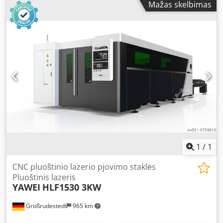
service partner for YAWEI machines for 15 years,
Mažas skelbimas
marketing their fiber lasers for approximately 8 years. We
have already installed more than 300 YAWEI fiber lasers –
see for yourself, also at a site near you. Dkjdpfx Asqt
Dcpjaysr Call us and visit us!
1
/
1
CNC pluoštinio lazerio pjovimo staklės
Pluoštinis lazeris
YAWEI
HLF1530 3KW
Großrudestedt
965 km