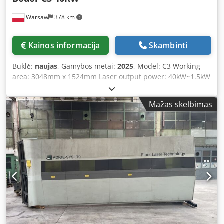
aukštis:
1 800 mm
, garantijos trukmė:
12 mėnesiai
, Įranga:
Warsaw
378 km
CE žymėjimas, apsaugos šviesos užtvara, aušinimo
blokas, avarinis stabdymas, centralizuota tepimo
sistema, dokumentacija / vadovas
, Speciali pasiūlyma – 5
Kainos informacija
Skambinti
% nuolaida! 3000 W CNC pluošto lazerinis pjovimo staklės
3000 W CNC pluošto lazerinis pjovimo staklės yra
Būklė:
naujas
, Gamybos metai:
2025
, Model: C3 Working
modernus pramoninis staklės, skirtas greitam, tiksliam ir
area: 3048mm x 1524mm Laser output power: 40kW~1.5kW
ekonomiškam metalo lakštų pjovimui. Įrengtas galingu
X/Y axis positioning accuracy: ±0.05mm X/Y axis
„Raycus“ pluošto lazerio šaltiniu, modernia „CypCut“ CNC
repeatability: ±0.03mm Maximum linkage speed:
valdymo sistema ir aukštos kokybės komponentais, jis
Mažas skelbimas
110m/min Acceleration: 1.5G 1. Active Anti-Collision
užtikrina puikią pjovimo kokybę, didelį našumą ir patikimą
Function Effectively reduces the risk of damage to laser
veikimą net ir sudėtingomis gamybos sąlygomis. Dksdeyw
heads, helping to minimize maintenance costs. 2. One-
R Rnspfx Aayor Patvarus, suvirintas ir atleistas nuo įtempio
Click Processing All system functions are logically
staklių rėmas užtikrina maksimalų stabilumą, sumažina
organized and streamlined, enabling fully automated mass
vibraciją ir užtikrina ilgą tarnavimo laiką. Didelis darbinis
production. 3. No Chattering During Thin Sheet Cutting
plotas – 1500 × 3000 mm, taip pat iki 80 m/min judėjimo
The C series is capable of cutting thin sheet edges with no
greitis leidžia ekonomiškai apdoroti tiek atskirus gaminius,
vibration. 4. Extendable Aluminum Crossbeam Dkedpfxjg
tiek dideles serijas. „WSX“ pjovimo galvutė su automatiniu
Egcye Aayor Rigidity increases by 60% Weight decreases by
židinio reguliavimu automatiškai pritaiko židinio padėtį
20% Equipment running speed increases by 50% 5.
prie medžiagos ir jos storio. Dėl to sutrumpėja paruošimo
Mortise-and-Tenon Welded Bed Each bed frame is welded
laikas ir gerokai padidėja našumas. Pagrindinės savybės *
after being mortise-and-tenon joined, providing enhanced