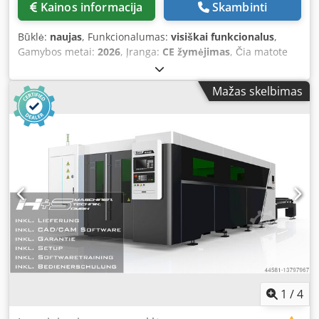
Kainos informacija
Skambinti
paliesiamuoju spalvotu ekranu Integruoti technologiniai
duomenys Vario pjovimo paketas • O2 ir N2 pjovimo
Būklė:
naujas
, Funkcionalumas:
visiškai funkcionalus
,
duomenys Žalvario pjovimo paketas • N2 pjovimo
Gamybos metai:
2026
, Įranga:
CE žymėjimas
, Čia matote
duomenys Automatinis išjungimas Programuojamas
kasetinį lentynų sistemą, skirtą metalo lakštams laikyti,
pjovimo dujų / slėgio pasirinkimas „Microweld“ Nuotolinės
kurių matmenys yra nuo 1 x 2 metrų iki 6 x 2 metrų,
techninės pagalbos sąsaja Daugialapio apdirbimo funkcija
Mažas skelbimas
užtikrinant efektyvų vietos išnaudojimą. Tai yra tvirta,
(• Neįmanoma kartu su automatizavimu) Būklės valdymo
suvirinta plieninė konstrukcija. Didžiausia galima apkrova –
sistema Funkcijos: AdjustLine ControlLine FastLine FlyLine
3000 kg. Visos lentynos gali būti apkraunamos iki 100 %.
NitroLine PierceLine (• Papildomai nuo TruDisk 6001:
Lengva įdėti ir išimti metalo lakštus. Galima prijungti prie
pradūrimo proceso valdymas ir stebėjimas) FocusLine
automatizuotų lazerinių ir štampavimo staklių. Pagrindiniai
Duomenų perdavimas: USB sąsaja RJ-45 tinklo sąsaja
privalumai: - 2,5 karto daugiau metalo lakštų lyginant su
Central Link „Online Update Manager“ • Automatinis
konsolinėmis lentynomis, užimant tą patį plotą - Tvarkingas
atnaujinimų atsisiuntimas per nuotolinės techninės
ir aiškus išvaizdos dizainas - Nebereikia jaudintis dėl
pagalbos ryšį • Atnaujinimų diegimas įjungus įrenginį arba
pažeistų metalo lakštų - Didelis tarpas tarp kasetės ir stovo,
kliento arba TRUMPF serviso paslaugų teikėjo • Norint
leidžiantis įdėti lakštus Dedpfx Aozrgq Roayskr - Šoninės
naudotis, turi būti įjungta internetinė atnaujinimų valdymo
atviros kasetės, leidžiančios lengvai išimti net plonus
sistema; klientas gali ją bet kada išjungti Dsdpfjzpy Rxjx
metalo lakštus be krano - Automatinis paletės iškroviklis,
Aayjkr Saugumas: CE žymėjimas Šviesos užtvaros
kuris gali būti laisvai perkeltas (žiūrėkite vaizdo įrašą) -
Daugialopė dulkių surinkimo sistema Įrenginio korpusas su
Standartinė gamyklinė cinkuoto paviršiaus apdaila - CE
1
/
4
sertifikuotu permatomu stiklu, durys dešinėje Papildoma
ženklas ir statinis skaičiavimas - Sumažėja gaisro apkrova
standartinė įranga: Kompaktiškas dulkių surinkėjas