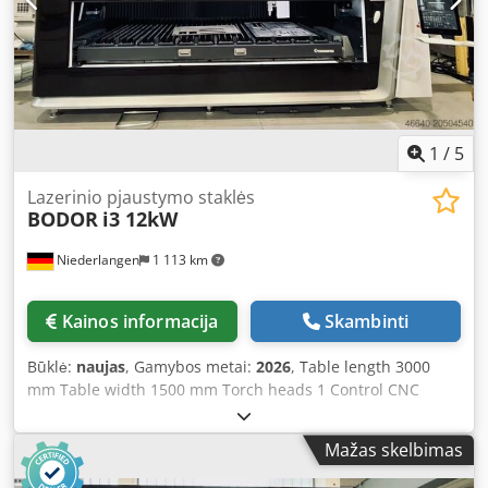
panel - Magnetic coupling, head detection - Laser power
control - Power cycles - Laser welding
1
/
5
Lazerinio pjaustymo staklės
BODOR
i3 12kW
Niederlangen
1 113 km
Kainos informacija
Skambinti
Būklė:
naujas
, Gamybos metai:
2026
, Table length 3000
mm Table width 1500 mm Torch heads 1 Control CNC
Workpiece weight 900 kg Traverse speed 91 m/min Weight
4980 kg Required space approx. 5562 x 2270 x 2388 mm
Mažas skelbimas
Laser cutting system with manual shuttle table
Configuration 1. BodorPower laser source 12 kW 2. Bodor