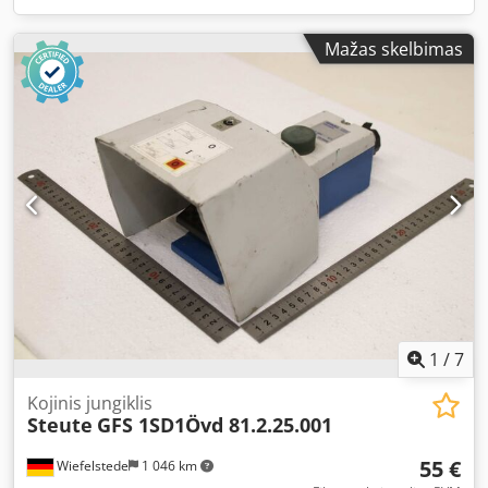
Mažas skelbimas
1
/
7
Kojinis jungiklis
Steute
GFS 1SD1Övd 81.2.25.001
55 €
Wiefelstede
1 046 km