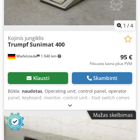
1
/
4
Kojinis jungiklis
Trumpf
Sunimat 400
95 €
Wiefelstede
1 046 km
Fiksuota kaina plius PVM
Klausti
Skambinti
Būklė:
naudotas
, Operating unit, control panel, operator
panel, keyboard, monitor, control unit - Foot switch comes
from a Trumpf punching machine, type Sunimat 400 -
Dimensions: 280/140/H150 mm Credpfx Akjd Aghgewsf -
Mažas skelbimas
Weight: 4.4 kg