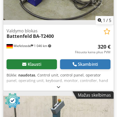
1
/
5
Valdymo blokas
Battenfeld
BA-T2400
320 €
Wiefelstede
1 046 km
Fiksuota kaina plius PVM
Klausti
Skambinti
Būklė:
naudotas
, Control unit, control panel, operator
panel, operating unit, keyboard, monitor, controller, hand
terminal - Manufacturer: Battenfeld, control unit from
injection moulding machine BA-T2400 - Dimensions:
Mažas skelbimas
380/120/H85 mm - Weight: 1.7 kg Csdpfx Akegypvlswsrf