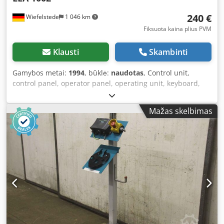
240 €
Wiefelstede
1 046 km
Fiksuota kaina plius PVM
Klausti
Skambinti
Gamybos metai:
1994
, būklė:
naudotas
, Control unit,
control panel, operator panel, operating unit, keyboard,
screen, controller, hand terminal, operator interface
Csdpfx Aoiidr Rjkworf - Manufacturer: Bierrebi LEA SRL.
Mažas skelbimas
Control module from cutting machine Bierrebi TA 103 -
Circuit board: LEA SRL, type LEA 1000 LEA 1002
2.028.01.057.02 - Dimensions: 265/125/H100 mm - Weight:
2.0 kg