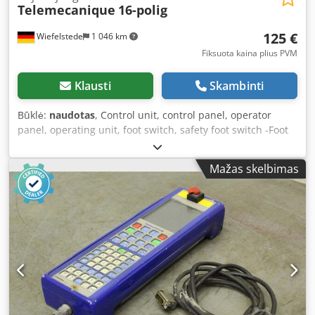
Telemecanique
16-polig
125 €
Wiefelstede
1 046 km
Fiksuota kaina plius PVM
Klausti
Skambinti
Būklė:
naudotas
, Control unit, control panel, operator
panel, operating unit, foot switch, safety foot switch -Foot
switch: Safety foot switch from press brake Promecam
STPC 250 40 121 -Metal housing: with protective cover
Mažas skelbimas
Crjdpfx Akehqf R Iowjf -Overall dimensions: 500/400/H220
mm -Weight: 6.5 kg