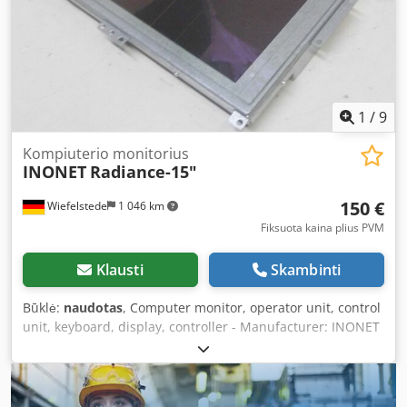
1
/
9
Kompiuterio monitorius
INONET
Radiance-15"
150 €
Wiefelstede
1 046 km
Fiksuota kaina plius PVM
Klausti
Skambinti
Būklė:
naudotas
, Computer monitor, operator unit, control
unit, keyboard, display, controller - Manufacturer: INONET
- Model: Radiance-15" - Dimensions: 400/300/H45 mm -
Weight: 3.5 kg Crjdpfx Akob Nfdnjwof