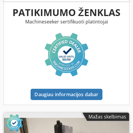
multi-adjustable Crodpfx Asfu I N Uekwsf -Dimensions:
600/200/H365 mm -Weight: 10 kg
PATIKIMUMO ŽENKLAS
Machineseeker sertifikuoti platintojai
Daugiau informacijos dabar
Mažas skelbimas