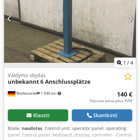
1
/
4
Valdymo skydas
unbekannt
6 Anschlussplätze
140 €
Wiefelstede
1 046 km
Fiksuota kaina plius PVM
Klausti
Skambinti
Būklė:
naudotas
, Control unit, operator panel, operating
panel, control panel, keyboard, display, controller - Control