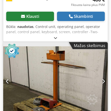
Fiksuota kaina plius PVM
Klausti
Skambinti
Būklė:
naudotas
, Control unit, operating panel, operator
panel, control panel, keyboard, screen, controller -Two-
hand control desk with: foot switch -Dimensions:
460/370/H920 mm Codpfx Asdparwskwsrf -Weight: 18 kg
Mažas skelbimas