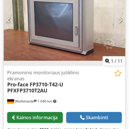
1
/
11
Pramoninis monitoriaus jutiklinis
ekranas
Pro-face
FP3710-T42-U
PFXFP3710T2AU
Wiefelstede
1 046 km
Kainos informacija
Skambinti