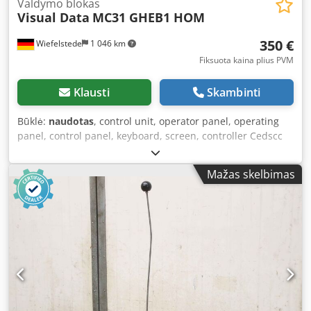
Valdymo blokas
Visual Data
MC31 GHEB1 HOM
350 €
Wiefelstede
1 046 km
Fiksuota kaina plius PVM
Klausti
Skambinti
Būklė:
naudotas
, control unit, operator panel, operating
panel, control panel, keyboard, screen, controller Cedscc
Hu Depfx Akwsrf - comes from a CNC machining center -
Manufacturer: Visual Data - Type: MC31 GHEB1 HOM -
Mažas skelbimas
Dimensions: 482/365/H265 mm - Weight: 12 kg