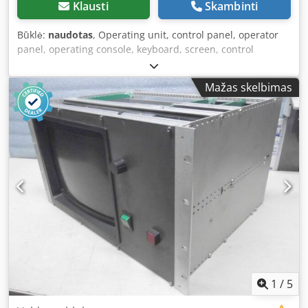
Klausti
Skambinti
Būklė:
naudotas
, Operating unit, control panel, operator
panel, operating console, keyboard, screen, control
system, humidification, dehumidification, and evaporative
cooling - Module: M4 (large display) - for: Condair CP2 -
Mažas skelbimas
Type: M4 - Weight: 0.3 kg Credpfx Ajd Tq Rxskwjf
1
/
5