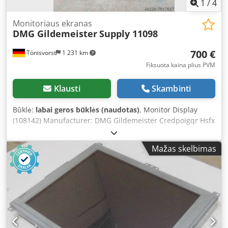
1
/
4
Monitoriaus ekranas
DMG Gildemeister
Supply 11098
700 €
Tönisvorst
1 231 km
Fiksuota kaina plius PVM
Klausti
Skambinti
Būklė:
labai geros būklės (naudotas)
, Monitor Display
(108142) Manufacturer: DMG Gildemeister Credpoigqr Hsfx
Akwsf Model: Supply 11098 ID No.: 259284 The monitor
was removed from a machine with mechanical defects.
Mažas skelbimas
Functionality has been tested.