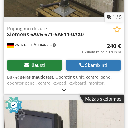
1
/
5
Prijungimo dėžutė
Siemens
6AV6 671-5AE11-0AX0
240 €
Wiefelstede
1 046 km
Fiksuota kaina plius PVM
Klausti
Skambinti
Būklė:
geras (naudotas)
, Operating unit, control panel,
operator panel, control keypad, keyboard, monitor,
controller -Siemens: Profinet connection box PN Plus -on
operator console: with additional panel mount/emergency
Mažas skelbimas
stop button -Price: per unit -Quantity: 4 units -Dimensions:
420/350/H1220 mm Credpsfdb Uujfx Akwsf -Weight: 30 kg