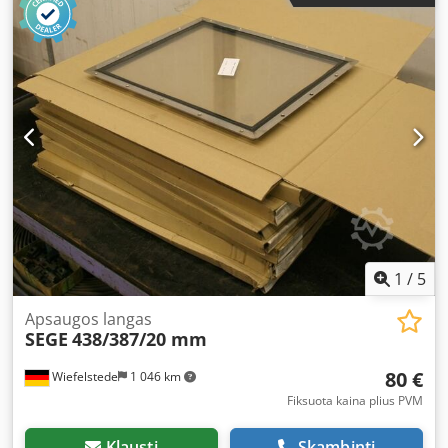
from a Dorstener APE80-3050 press brake -Type:
SEP03.0.L1 / Stand STP 01.4.1 -Accessories: safety switch -
Dimensions: Ø 500 x 1000 mm -Weight: 23 kg
1
/
5
Apsaugos langas
SEGE
438/387/20 mm
80 €
Wiefelstede
1 046 km
Fiksuota kaina plius PVM
Klausti
Skambinti