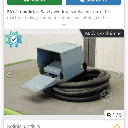
Būklė:
naudotas
, Safety window, safety enclosure -for
machine tools, grinding machines, machining centers -
Frame: stainless steel -Dimensions: 387 x 438 mm -Frame
size: 475 x 425 mm -Glass thickness: 20 mm Crjdob A
Mažas skelbimas
Ntlepfx Akwof -Quantity: 8 panes available -Price: per piece
-Weight: 6 kg/unit
1
/
5
Kojinis jungiklis