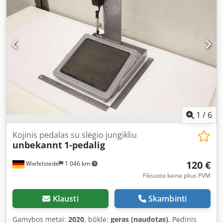
1
/
6
Kojinis pedalas su slėgio jungikliu
unbekannt
1-pedalig
120 €
Wiefelstede
1 046 km
Fiksuota kaina plius PVM
Klausti
Skambinti
Gamybos metai:
2020
, būklė:
geras (naudotas)
, Pėdinis