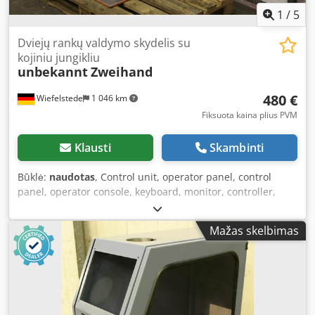
1
/
5
Dviejų rankų valdymo skydelis su
kojiniu jungikliu
unbekannt
Zweihand
480 €
Wiefelstede
1 046 km
Fiksuota kaina plius PVM
Klausti
Skambinti
Būklė:
naudotas
, Control unit, operator panel, control
panel, operator console, keyboard, monitor, controller,
two-hand control desk -Two-hand control console:
removed from an Atlantic HPT 13536 press brake -Foot
Mažas skelbimas
switch: Bernstein Classic -Dimensions: 920/1010/H1100
mm Codpfxefn Egrs Akwsrf -Weight: 25 kg