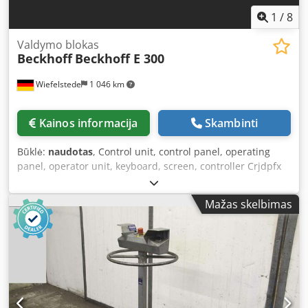
1
/
8
Valdymo blokas
Beckhoff
Beckhoff E 300
Wiefelstede
1 046 km
Kainos informacija
Skambinti
Būklė:
naudotas
, Control unit, control panel, operating
panel, operator unit, keyboard, screen, controller Crjdpfx
Aogypvajkwef -Manufacturer: Beckhoff, position controller
type E300 -Connection sockets: plug connection only,
Mažas skelbimas
cables separated -Dimensions: 600/400/H200 mm -Weight:
18.1 kg