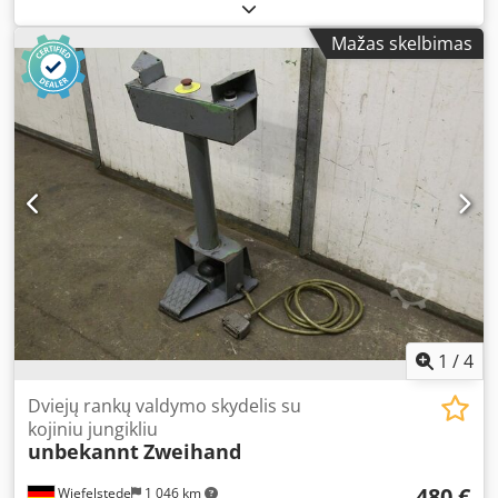
console with: emergency stop push-button - 1 switch with:
key - Up to: 6 connections Codpfsfdb Uvex Akworf -
Mažas skelbimas
Dimensions: 245/200/H965 mm - Weight: 12 kg
1
/
4
Dviejų rankų valdymo skydelis su
kojiniu jungikliu
unbekannt
Zweihand
480 €
Wiefelstede
1 046 km