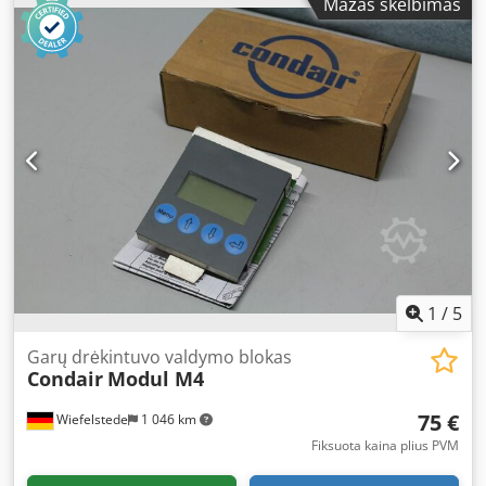
Mažas skelbimas
kg
1
/
5
Garų drėkintuvo valdymo blokas
Condair
Modul M4
75 €
Wiefelstede
1 046 km
Fiksuota kaina plius PVM