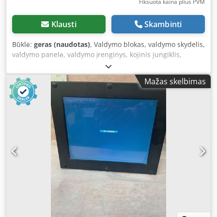
Fiksuota kaina plius PVM
Klausti
Skambinti
Būklė:
geras (naudotas)
, Valdymo blokas, valdymo skydelis,
valdymo panelė, valdymo įrenginys, kojinis jungiklis,
saugos kojinis jungiklis, pedalinis jungiklis Crodpfxjzp Hxve
Akwjf -Gamintojas: Steute, saugos kojinis jungiklis su 1
Mažas skelbimas
pedalu -Tipas: GFS 1SD1Övd -Nr.: 81.2.25.001 -Metalinis
korpusas: su apsauginiu dangteliu, aliuminio liejinys -
Matmenys: 300/160/H135 mm -Svoris: 1,2 kg