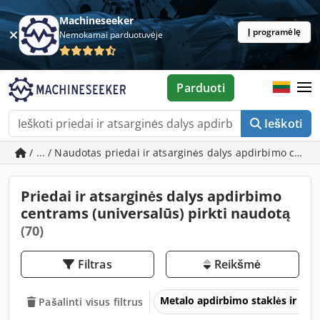
Machineseeker
Į programėlę
Nemokamai parduotuvėje
Parduoti
Ieškoti
/ ... / Naudotas priedai ir atsarginės dalys apdirbimo cent
Priedai ir atsarginės dalys apdirbimo
centrams (universalūs) pirkti naudotą
(70)
Filtras
Reikšmė
Metalo apdirbimo staklės ir įra
Pašalinti visus filtrus