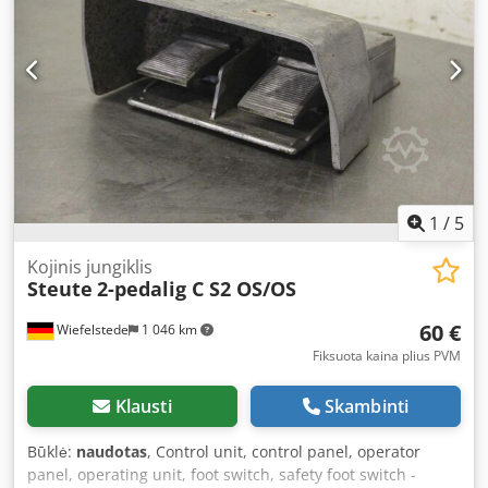
1
/
5
Kojinis jungiklis
Steute
2-pedalig C S2 OS/OS
60 €
Wiefelstede
1 046 km
Fiksuota kaina plius PVM
Klausti
Skambinti
Būklė:
naudotas
, Control unit, control panel, operator
panel, operating unit, foot switch, safety foot switch -