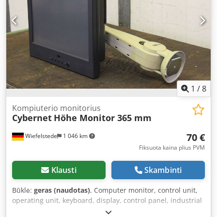
1
/
8
Kompiuterio monitorius
Cybernet
Höhe Monitor 365 mm
70 €
Wiefelstede
1 046 km
Fiksuota kaina plius PVM
Klausti
Skambinti
Būklė:
geras (naudotas)
, Computer monitor, control unit,
operating unit, keyboard, display, control panel, industrial
monitor -Manufacturer: Cybernet -Accessories: Swivel arm,