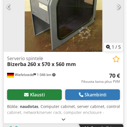
1
/
5
Serverio spintelė
Bizerba
260 x 570 x 560 mm
70 €
Wiefelstede
1 046 km
Fiksuota kaina plius PVM
Klausti
Skambinti
Būklė:
naudotas
, Computer cabinet, server cabinet, control
cabinet, network/server rack, computer enclosure -
Manufacturer: Bizerba Crjdpfx Akeb Tl Dtjwjf -Type: -
Material: Steel -Dimensions: 260/570/H560 mm -Weight: 15