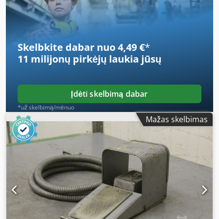
Skelbkite dabar nuo 4,49 €
*
11 milijonų pirkėjų
laukia jūsų
Įdėti skelbimą dabar
*už skelbimą/mėnuo
Mažas skelbimas