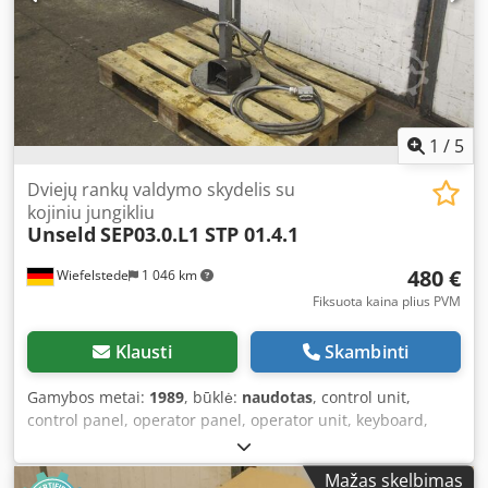
1
/
5
Dviejų rankų valdymo skydelis su
kojiniu jungikliu
Unseld
SEP03.0.L1 STP 01.4.1
480 €
Wiefelstede
1 046 km
Fiksuota kaina plius PVM
Klausti
Skambinti
Gamybos metai:
1989
, būklė:
naudotas
, control unit,
control panel, operator panel, operator unit, keyboard,
display, controller, two-hand control desk Crjdpfx Aegr E
Scokwsf -Manufacturer: Unseld, two-hand control desk
Mažas skelbimas