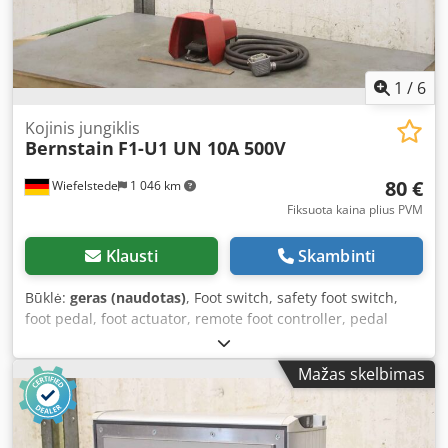
1
/
6
Kojinis jungiklis
Bernstain
F1-U1 UN 10A 500V
80 €
Wiefelstede
1 046 km
Fiksuota kaina plius PVM
Klausti
Skambinti
Būklė:
geras (naudotas)
, Foot switch, safety foot switch,
foot pedal, foot actuator, remote foot controller, pedal
actuator, pedal switch -Manufacturer: Bernstein, foot
switch type F1-U1 UN -Voltage: 10A 500V-AC IP65 Csdji En
Mažas skelbimas
Dfepfx Akwerf -Connector: 6-pin -Metal housing: with
protective cover -Dimensions overall: 280/150/H760 mm -
Weight: 3.3 kg