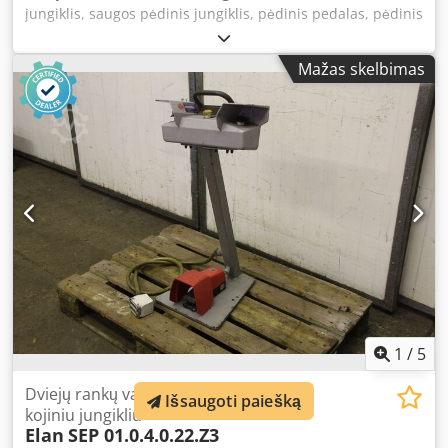
jungiklis, saugos pėdinis jungiklis, pėdinis pedalas, pėdinis
reguliatorius, nuotolinio valdymo pėdinis įrenginys,
pedalinis reguliatorius, pedalinis jungiklis – Pėdinis
Mažas skelbimas
pedalas: su slėgio jungikliu – Slėgio jungiklis: tipas
ZE55131, Nr. 63.015 – Kiekis: yra 5 pėdiniai pedalai – Kaina:
už vienetą – Matmenys: 310/280/H330 mm Csdox R S A
Eepfx Akwsrf – Svoris: 3,9 kg
1
/
5
Dviejų rankų valdymo skydelis su
Išsaugoti paiešką
kojiniu jungikliu
Elan
SEP 01.0.4.0.22.Z3