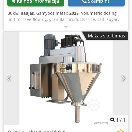
Kainos informacija
Skambinti
Būklė:
naujas
, Gamybos metai:
2025
, Volumetric dosing
unit for free-flowing, granular products (rice, salt, sugar,
etc.). - Specifications: Dosing range: 100–5000 ml; Hopper
capacity: 120 L; Number of dosing cups: Based on your
Mažas skelbimas
product and desired fill volumes, we will select a suitable
cup configuration for you (single or multi-head). Please
note that our new prices are often below the usual prices
for used units. Simply send us an inquiry and let us know
your packaging requirements. - We usually have 30–50
different new machines available from stock for immediate
delivery. For machines manufactured to customer
specifications, we offer very short lead times starting from
approx. 3 weeks. - All machines are available with a full
warranty. Dsdpev Nnlzjfx Af Eeck
1
/
1
Sraigtinis dozavimo blokas