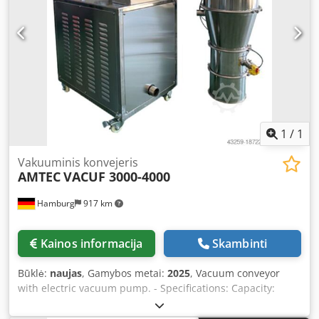
different new machines immediately available from stock.
For custom-built machines, we offer very short delivery
times starting from around 3 weeks. – All machines come
with a full warranty.
1
/
1
Vakuuminis konvejeris
AMTEC
VACUF 3000-4000
Hamburg
917 km
Kainos informacija
Skambinti
Būklė:
naujas
, Gamybos metai:
2025
, Vacuum conveyor
with electric vacuum pump. - Specifications: Capacity:
3,000-4,000 kg/h (at a maximum conveying distance of 5
m); Housing: Stainless steel 304; Required compressed air: