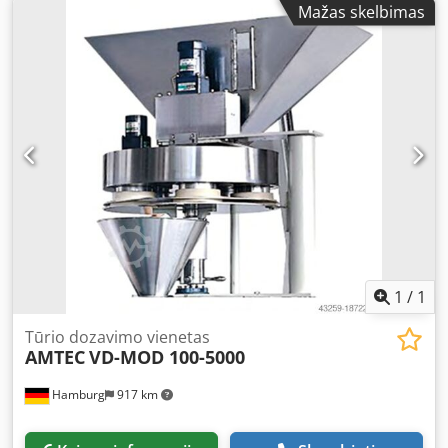
Mažas skelbimas
0.6 MPa; Air consumption: approx. 60 L/min; Power supply:
220 V; Power consumption: 7.5 kW. Dcodsv Nnk Rspfx Af
Eek Please note that our new prices are often lower than
the typical prices for used equipment. Feel free to inquire
and let us know your packaging requirements. - Typically,
30-50 different new machines are available for immediate
delivery from stock. For custom-built machines, we offer
very short lead times starting from approximately 3 weeks.
- All machines are available with full warranty.
1
/
1
Tūrio dozavimo vienetas
AMTEC
VD-MOD 100-5000
Hamburg
917 km