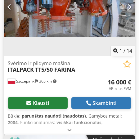
worków papierowych i polipropylenowych. Dcedpfx Afoif Ef
Eo Eok
1
/
14
Svėrimo ir pildymo mašina
ITALPACK
TT5/50 FARINA
16 000 €
Szczepanki
365 km
VB plius PVM
Klausti
Skambinti
Būklė:
paruoštas naudoti (naudotas)
, Gamybos metai:
2004
, Funkcionalumas:
visiškai funkcionalus
,
mašinos/transporto priemonės numeris:
1758
, Įranga:
Tipinė plokštelė prieinama
, Parduodama Italpack