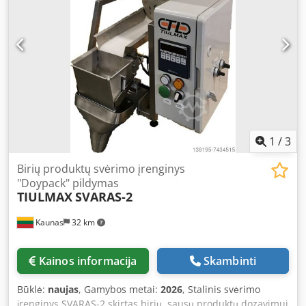
5 t/val. Dcjdoipmxmjpfx Af Eek Įrengta sandarinimo stotele
Pagaminta Lietuvoje, CE sertifikatas Yra sandėlyje.
1
/
3
Birių produktų svėrimo įrenginys
"Doypack" pildymas
TIULMAX
SVARAS-2
Kaunas
32 km
Kainos informacija
Skambinti
Būklė:
naujas
, Gamybos metai:
2026
, Stalinis svėrimo
įrenginys SVARAS-2 skirtas birių, sausų produktų dozavimui