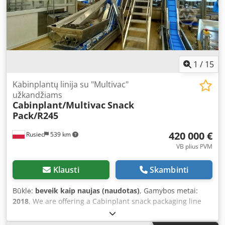
1
/
15
Kabinplantų linija su "Multivac"
užkandžiams
Cabinplant/Multivac
Snack
Pack/R245
420 000 €
Rusiec
539 km
VB plius PVM
Klausti
Skambinti
Būklė:
beveik kaip naujas (naudotas)
, Gamybos metai:
2018
, We are offering a Cabinplant snack packaging line
manufactured in 2018, which includes: - Single-lane
elevator - Triple-lane elevator - 24-head multihead weigher