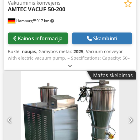
Vakuuminis konvejeris
AMTEC
VACUF 50-200
Hamburg
917 km
Kainos informacija
Skambinti
Būklė:
naujas
, Gamybos metai:
2025
, Vacuum conveyor
with electric vacuum pump. – Specifications: Capacity: 50–
200 kg/h (with a maximum conveying distance of 5 m);
housing: stainless steel 304; required compressed air: 0.6
Mažas skelbimas
MPa; air consumption: approx. 15 L/min; power supply:
220 V; power consumption: 1.5 kW. Dcsdjv Nni Topfx Af Eek
Please note that our new equipment prices are often lower
than typical used equipment prices. Feel free to inquire
and let us know your specific packaging application. – We
typically have 30–50 different new machines available from
stock for immediate delivery. For custom-built machines,
we also offer very short lead times, starting at
approximately 3 weeks. – All machines are available with a
full warranty.