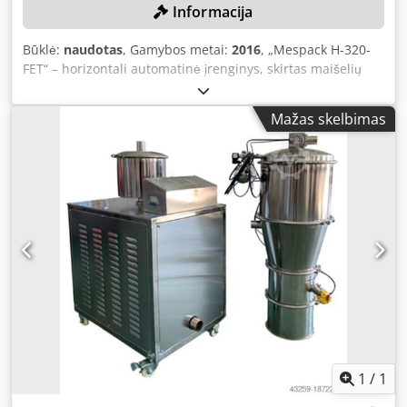
Informacija
Būklė:
naudotas
, Gamybos metai:
2016
, „Mespack H-320-
FET“ – horizontali automatinė įrenginys, skirtas maišelių
formavimui, užpildymui ir užsandarinimui (2016 m.) Šiame
įrenginyje naudojama „Form Fill Seal“ technologija: plėvelė
Mažas skelbimas
sulankstoma perpus, vėliau užsandarinamos apatinė ir
šoninės dalys, o viršus lieka atviras. Tada maišeliai
nupjaunami, kad būtų atskirti vieni nuo kitų, į juos įpilamas
produktas ir viršus užsandarinamas uždedant dangtelį.
Įrenginio sudėtis: atvyniavimo stotis / apatinio krašto
suvirinimo stotis / plėvelės tempimo stotis / žirklių stotis /
maišelių formavimo stotis / užpildymo stotis / vožtuvų
montavimo stotis / viršutinio krašto sandarinimo stotis /
pernešimo stotis 12 700 mm ilgis 1800 mm plotis 2500 m
aukštis Maišelių matmenys: - 80–90 g - 100 g
Dcedjzpacnspfx Af Esk - 110–120 g 3 x 400 V / 50 Hz –
veikimo įtampa 39 kW – prijungta galia
1
/
1