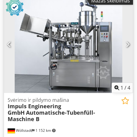
Mažas skelbimas
karuselinė maišų pildymo mašina birioms medžiagoms
Modelis: TT5/50 FARINA – pagaminimo metai 2004.
Našumas apie 18 t/h – 30 kg maišai – biri medžiaga
(priklausomai nuo granuliacijos). Mašina veikianti, pilnai
komplektuota ir visiškai paruošta pardavimui. Kaina 16 000
EUR (be PVM) + transportavimas. Dcsdpoyq N Anjfx Af Esk
1
/
4
Svėrimo ir pildymo mašina
Impuls Engineering
GmbH
Automatische-Tubenfüll-
Maschine B
Wöllstadt
1 152 km