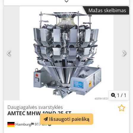
for extremely precise weighing. – Specifications: maximum
machine cycle rate in idle mode: 120 cycles per minute;
Mažas skelbimas
weight range: 10–3000g; accuracy: +/-0.1–2.0g; touchscreen
operation; anti-blocking unit; double-door hopper for
faster discharge of larger granular products; stainless
steel; 220V/2.0kW; dimensions and weight: L1600 x W1210
x H1550mm, 600/650kg. The machine/system is also
available in additional versions for various packaging sizes
and packaging speeds. Dcsdpov Nmqisfx Af Eek Please
note that our new machine prices are often below typical
used equipment prices. Feel free to inquire and let us
know your packaging requirements. – We usually have 30–
50 different new machines available from stock for
immediate delivery. For custom-built machines, we offer
very short lead times starting from approx. 3 weeks. – All
machines are supplied with a full warranty.
1
/
1
Daugiagalvės svarstyklės
AMTEC
MHW 10HD 25-ST
Išsaugoti paiešką
Hamburg
917 km