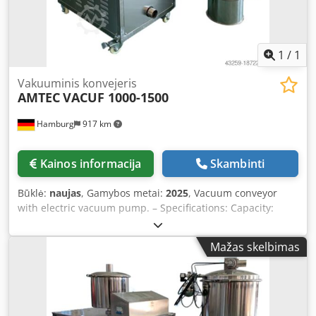
1
/
1
Vakuuminis konvejeris
AMTEC
VACUF 1000-1500
Hamburg
917 km
Kainos informacija
Skambinti
Būklė:
naujas
, Gamybos metai:
2025
, Vacuum conveyor
with electric vacuum pump. – Specifications: Capacity:
1,000–1,500 kg/h (at max. 5 m conveying distance);
Housing: Stainless steel 304; Required compressed air: 0.6
Mažas skelbimas
MPa; Air consumption: approx. 30 L/min; Power supply:
220 V; Power rating: 5.5 kW. Dedpfxsv Nnkqe Af Esck Please
note that our new equipment prices are often lower than
typical used prices. Feel free to contact us and tell us
about your packaging application. – We usually have 30–50