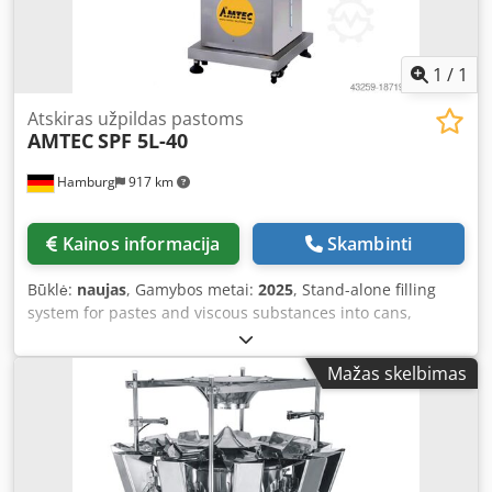
1
/
1
Atskiras užpildas pastoms
AMTEC
SPF 5L-40
Hamburg
917 km
Kainos informacija
Skambinti
Būklė:
naujas
, Gamybos metai:
2025
, Stand-alone filling
system for pastes and viscous substances into cans,
containers, etc. Stainless steel version, manual operation
via foot switch or automatic filling at a set speed. Can be
Mažas skelbimas
operated either with the supplied hopper or by vacuum
through a pipe from a separate tank. The filler moves
inside the container from bottom to top during the filling
process. Suitable for various viscous materials (e.g.,
pastes, creams, ointments). – Specifications: Accuracy: +/-