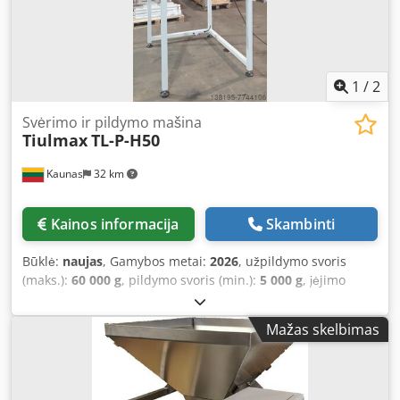
1
/
2
Svėrimo ir pildymo mašina
Tiulmax
TL-P-H50
Kaunas
32 km
Kainos informacija
Skambinti
Būklė:
naujas
, Gamybos metai:
2026
, užpildymo svoris
(maks.):
60 000 g
, pildymo svoris (min.):
5 000 g
, įėjimo
įtampa:
380 V
, PUDAS-50 – pusiau automatinė maišų
pakavimo linija, skirta greitam ir efektyviam atvirų maišų
Mažas skelbimas
užpildymui. Tinka darbui su įvairaus dydžio ir svorio
plastikiniais maišais. Skirta medienos granulėms, birioms
medžiagoms, trąšoms, grūdams, sėkloms ir kitiems
produktams pakuoti. Dozavimo ribos: 5–60 kg Našumas: iki