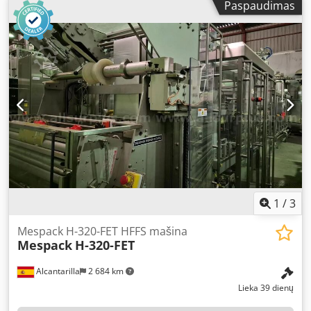
Paspaudimas
with 1L hopper - 32-head multihead weigher with 1L
hopper - KEN Hygiene System EWD 50 (Cleaning station for
weigher accessories) - Platform with stairs - Distribution
tool – 2 units Dedpfxopxm Uge Af Eeck - Multivac R245
Type ASE 500, gas, vacuum, without vacuum pump The set
was only used during equipment testing, operating for
approx. 100 hours. The line was dismantled by the official
service teams of Cabinplant and Multivac.
1
/
3
Mespack H-320-FET HFFS mašina
Mespack
H-320-FET
Alcantarilla
2 684 km
Lieka 39 dienų