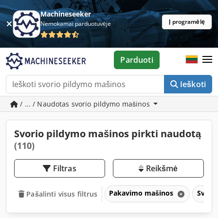
Machineseeker
Į programėlę
Nemokamai parduotuvėje
Parduoti
Ieškoti
/ ... / Naudotas svorio pildymo mašinos
Svorio pildymo mašinos pirkti naudotą
(110)
Filtras
Reikšmė
Pakavimo mašinos
Svori
Pašalinti visus filtrus