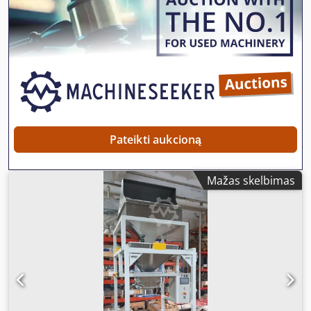
šoninėmis klostėmis ir kt.) Techninės charakteristikos: •
Linear weighers (1-head, 2-head, 4-head, including mixing
Dozavimo diapazonas – nuo 50 g iki 2000 g. •
systems for blending 2-4 products) - Multihead weighers
Nepertraukiamo veikimo termosegiavimo įrenginys su
with 10 to 32 heads and mixing systems for up to 8
reguliuojamu greičiu ir temperatūra • Našumas – iki 10
products (control directly on the machine or remote
pak./min. (priklausomai nuo produkto ir operatoriaus
control via network connection, upgradeable to a live
greičio) • Valdymas – spalvotas lietimui jautrus ekranas,
camera) - Multipack systems with up to 36 heads and up to
daugiakalbis meniu • Maitinimo įtampa – 220V; 50Hz, 1kW •
8 simultaneous discharges - Systems for sticky products,
CE sertifikatas, pagaminta Lietuvoje (ES) Djdpfxoic Rmaj Af
frozen products, and meat products - Special weighers for
Eeck
stick-shaped products (e.g., pretzel sticks) including
Pateikti aukcioną
product alignment - Weighing systems for large products
such as salads - Fine weighing systems for accuracies up
to 0.1 grams - Auger fillers (single- or dual-stage weighing)
Mažas skelbimas
and powder filling (accuracy of 0.3%-1%, including
automatic recalibration in combination with a weighing
system) - And much more.