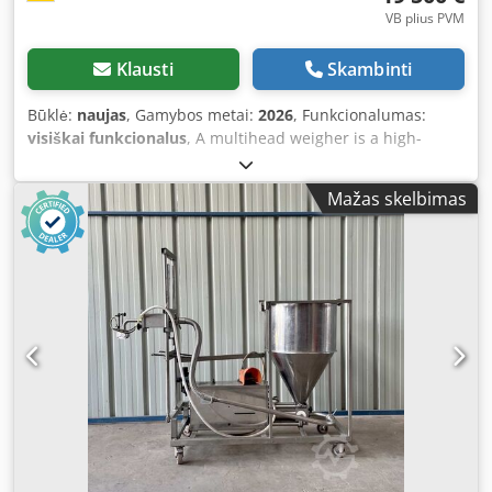
VB plius PVM
Klausti
Skambinti
Būklė:
naujas
, Gamybos metai:
2026
, Funkcionalumas:
visiškai funkcionalus
, A multihead weigher is a high-
precision weighing system that simultaneously weighs
products using multiple load cells. The ideal combination
Mažas skelbimas
is calculated automatically to achieve the target weight
with minimal deviation. Multihead weighers are especially
suitable for free-flowing products. When combined with a
vertical packaging machine, they ensure a continuous,
automated packaging process. Multihead weighers
minimize product loss through precise weight
combinations and enable higher cycle rates, particularly
for expensive or sensitive products. Features - 10-36 heads
available - Automatic frequency control of vibration for
uniform and precise product distribution - Automatic zero-
setting during operation for improved accuracy - Self-
diagnosis alarm in a pop-up window for easy
troubleshooting - Choice of single or multiple discharge for