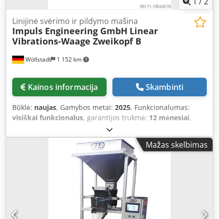
1
/
2
Linijinė svėrimo ir pildymo mašina
Impuls Engineering GmbH
Linear
Vibrations-Waage Zweikopf B
Wöllstadt
1 152 km
Kainos informacija
Skambinti
Būklė:
naujas
, Gamybos metai:
2025
, Funkcionalumas:
visiškai funkcionalus
, garantijos trukmė:
12 mėnesiai
,
Linear Weigher: Gentle and Precise Filling Technology Our
linear weigher is the ideal solution for simple and accurate
Mažas skelbimas
dosing and filling of products. It combines high precision
with a gentle handling process. Thanks to the minimal
drop height, product damage is effectively prevented,
ensuring the quality of your goods, even for delicate
products. Flexible and Efficient Functional Principle
Dcodswymlyspfx Af Esk The core of our technology is a
simple, yet highly effective operating principle: products