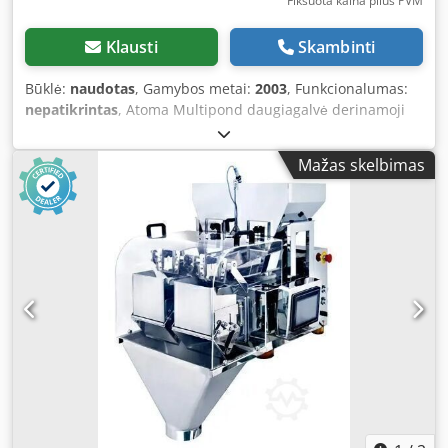
Fiksuota kaina plius PVM
Klausti
Skambinti
Būklė:
naudotas
, Gamybos metai:
2003
, Funkcionalumas:
nepatikrintas
, Atoma Multipond daugiagalvė derinamoji
svarstyklė – naudota, tipas MP-1012-FF Svorio diapazonas
50–1200 g Ši vokiečių tradicijų įmonės svarstyklė neseniai
Mažas skelbimas
buvo naudojama. Ji naudota šaldytų produktų sektoriuje,
tinka darbui drėgnomis sąlygomis ir visiškai pagaminta iš
nerūdijančio plieno. Specifiniai raudoni plastikiniai
svėrimo ir išankstiniai talpyklos yra iš dalies pažeistos.
Išoriniai matmenys: plotis = 1300 mm, ilgis = 1600 mm,
aukštis = 1800 mm Funkcinė garantija nesuteikiama.
Dcjdpfxezd Eyhe Af Eek Alternatyviai siūlome ir naujas
svarstykles.