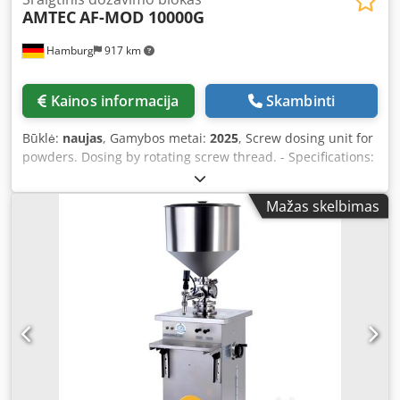
AMTEC
AF-MOD 10000G
Hamburg
917 km
Kainos informacija
Skambinti
Būklė:
naujas
, Gamybos metai:
2025
, Screw dosing unit for
powders. Dosing by rotating screw thread. - Specifications:
Filling range: 500-10,000g; Filling hopper capacity: 100
liters; Hopper with side opening; Construction in stainless
Mažas skelbimas
steel 304; Power supply: 220~415V; Power consumption:
2.75 kW. Dcjdpfx Asv Nnm Esf Esk Please note that our new
prices are often below typical used equipment prices. Feel
free to contact us and let us know your packaging
application. - We usually have 30-50 different new
machines available from stock for immediate delivery. For
custom-built machines, we also offer very short lead times
starting from approximately 3 weeks. - All machines come
with a full warranty.