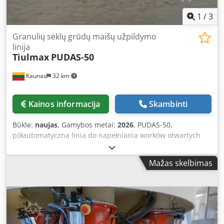
1
/
3
Granulių sėklų grūdų maišų užpildymo
linija
Tiulmax
PUDAS-50
Kaunas
32 km
Kainos informacija
Skambinti
Būklė:
naujas
, Gamybos metai:
2026
, PUDAS-50,
półautomatyczna linia do napełniania worków otwartych
przeznaczona do szybkiego i wydajnego pakowania
gotowych worków. Przystosowana do pracy z workami o
Mažas skelbimas
różnych rozmiarach i wagach. Zaprojektowana do
pakowania pelletu drzewnego, produktów granulowanych,
nawozów, zbóż, nasion oraz innych sypkich produktów
swobodnie przepływających. Zakres dozowania: 5–60 kg
Wydajność: do 5 ton/godzinę Może być wyposażona w
zgrzewarkę do worków foliowych lub maszynę do szycia