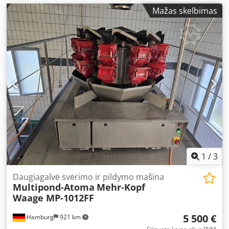
Mažas skelbimas
1
/
3
Daugiagalvė svėrimo ir pildymo mašina
Multipond-Atoma
Mehr-Kopf
Waage MP-1012FF
5 500 €
Hamburg
921 km