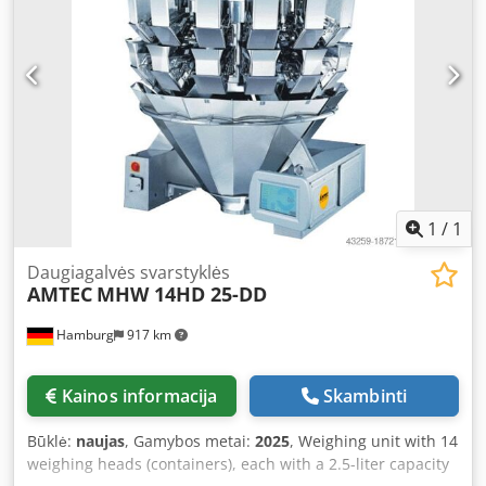
1
/
1
Daugiagalvės svarstyklės
AMTEC
MHW 14HD 25-DD
Hamburg
917 km
Kainos informacija
Skambinti
Būklė:
naujas
, Gamybos metai:
2025
, Weighing unit with 14
weighing heads (containers), each with a 2.5-liter capacity