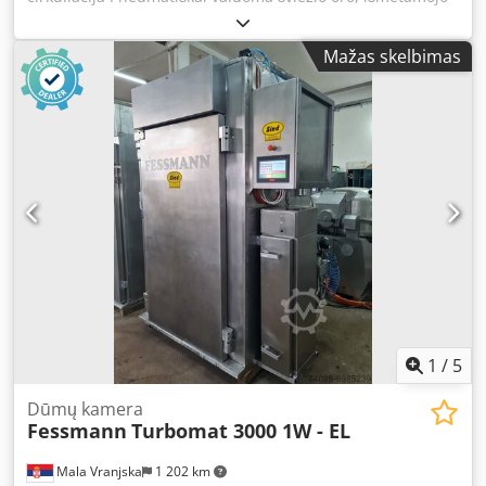
oro ir dūmų sklendė; Djdpfxjunap So Afuokr Valymas: putų
valymas Rūkinimo medžiaga: medžio drožlės Be posdegio
Mažas skelbimas
sistemos Įrenginio montavimo matmenys (cm): Plotis: 151
Ilgis: 244 Aukštis: 260
1
/
5
Dūmų kamera
Fessmann
Turbomat 3000 1W - EL
Mala Vranjska
1 202 km