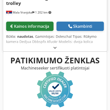
trolley
Mala Vranjska
1 202 km
Kainos informacija
Skambinti
Būklė:
naudotas
, Gamintojas: Doleschal Tipas: Rūkymo
kamera Dedjua Dbbspfx Afuokr Modelis: dvoja kolica
Produktyvumas: 260 kg/val. Aukštis: 3000 mm Plotis: 1910
mm Ilgis: 2290 mm Įtampa: 400V 50Hz 3N Galia: 48 kW
Pagrindinė medžiaga: nerūdijantis plienas
PATIKIMUMO ŽENKLAS
Machineseeker sertifikuoti platintojai