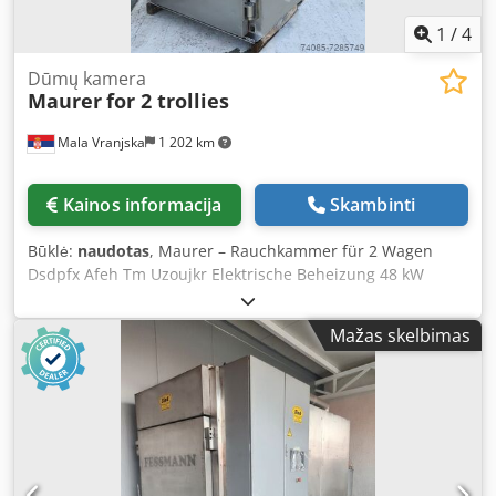
1
/
4
Dūmų kamera
Maurer
for 2 trollies
Mala Vranjska
1 202 km
Kainos informacija
Skambinti
Būklė:
naudotas
, Maurer – Rauchkammer für 2 Wagen
Dsdpfx Afeh Tm Uzoujkr Elektrische Beheizung 48 kW
Regelbare Luftzirkulation Pneumatisch gesteuerte
Frischluft-, Abluft- und Rauchklappe Reinigung:
Mažas skelbimas
Schaumreinigung Raucheinspeisung: GOLIATH II Ohne
Nachbrenner Aufstellmaße der Maschine in cm: Breite:
158 Länge: 250 Höhe: 250 Wagenmaße in cm: 100 × 100 ×
200 Lieferzeit: 30 Arbeitstage nach Erhalt der
Vorauszahlung