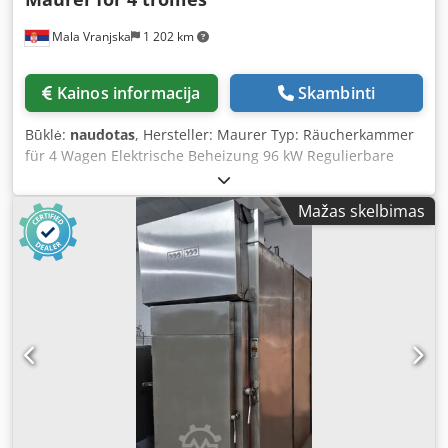
Mala Vranjska
1 202 km
Kainos informacija
Skambinti
Būklė:
naudotas
, Hersteller: Maurer Typ: Räucherkammer
für 4 Wagen Elektrische Beheizung 96 kW Regulierbare
Umluft Pneumatisch gesteuerte Frischluft-, Abluft- und
Rauchklappe Reinigung: Schaumreinigung Dkedjq E Ry
Mažas skelbimas
Uspfx Afusr Raucheinspeisung: nach Kundenwunsch
Räuchermaterial: Holzspäne Ohne Nachbrennsystem
Aufstellmaße der Maschine in cm: Breite: 158 Länge: 455
Höhe: 270 Wagenmaße in cm: 100x100x200