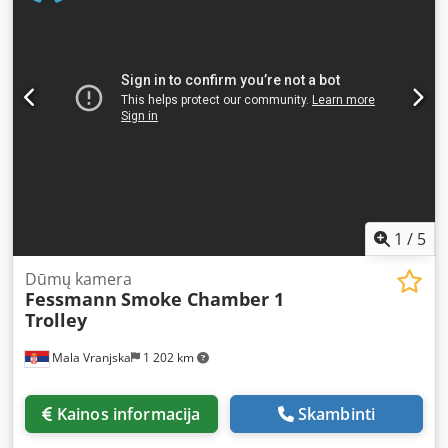
Höhe: 275 Wagenmaße in cm: 100 x 100 x 200
1
/
5
Dūmų kamera
Fessmann
Smoke Chamber 1
Trolley
Mala Vranjska
1 202 km
Kainos informacija
Skambinti