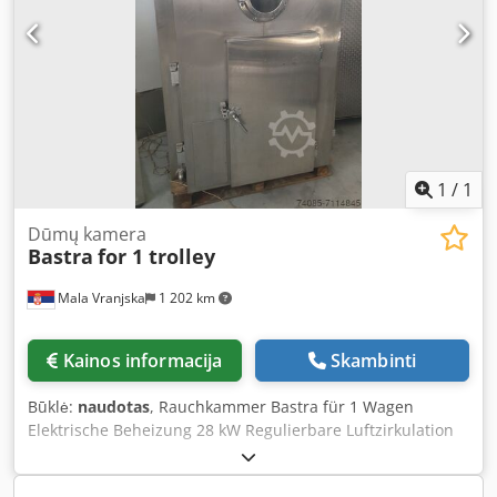
1
/
1
Dūmų kamera
Bastra
for 1 trolley
Mala Vranjska
1 202 km
Kainos informacija
Skambinti
Būklė:
naudotas
, Rauchkammer Bastra für 1 Wagen
Elektrische Beheizung 28 kW Regulierbare Luftzirkulation
Pneumatisch gesteuerte Frischluft-, Abluft- und
Rauchklappe Reinigung: Schaumreinigung