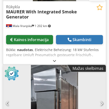
Rūkykla
MAURER
With Integrated Smoke
Generator
Mala Vranjska
1 202 km
Kainos informacija
Skambinti
Būklė:
naudotas
, Elektrische Beheizung: 18 kW Stufenlos
regelbare Umluft Pneumatisch gesteuerte Frischluft-,
Abluft- und Rauchklappe Dsdpfx Afef U Tb Rjuokr
Reinigung: Schaumreinigung Rauchzufuhr: integriert
Mažas skelbimas
innerhalb der Kammer Rauchmaterial: Holzspäne Ohne
Nachbrennersystem Aufstellmaße der Maschine in cm:
Breite: 130 Länge: 120 Höhe: 230 Wagenmaße in cm: 90 x
90 x 160 (Höhe) Lieferzeit: 30 Arbeitstage nach
Zahlungseingang