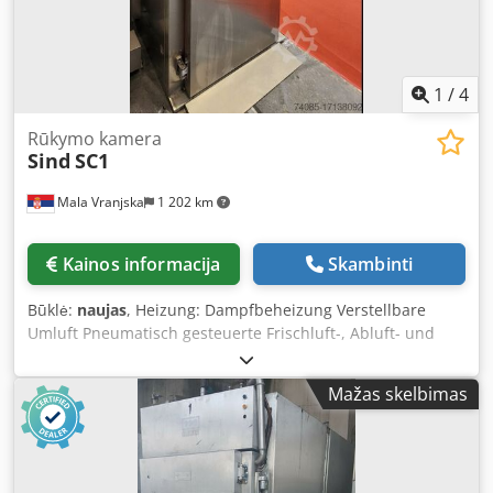
1
/
4
Rūkymo kamera
Sind
SC1
Mala Vranjska
1 202 km
Kainos informacija
Skambinti
Būklė:
naujas
, Heizung: Dampfbeheizung Verstellbare
Umluft Pneumatisch gesteuerte Frischluft-, Abluft- und
Rauklappe Reinigung: Schaumreinigung Räuchermaterial:
Räucherspäne (Holzchips) Dsdpfxeunaqpo Afuekr Ohne
Mažas skelbimas
Nachbrennersystem Aufstellmaße der Maschine in cm:
Breite: 151 Länge: 129 Höhe: 260