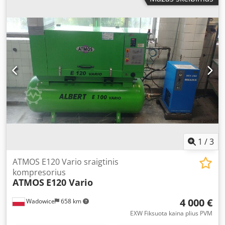
1
/
3
ATMOS E120 Vario sraigtinis
kompresorius
ATMOS
E120 Vario
4 000 €
Wadowice
658 km
EXW Fiksuota kaina plius PVM