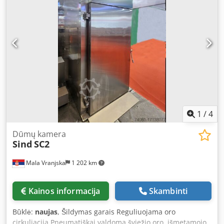
Wagendimensionen in cm: 100x100x200
1
/
4
Dūmų kamera
Sind
SC2
Mala Vranjska
1 202 km
Kainos informacija
Skambinti
Būklė:
naujas
, Šildymas garais Reguliuojama oro
cirkuliacija Pneumatiškai valdoma šviežio oro, išmetamojo