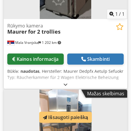
1
/
1
Rūkymo kamera
Maurer
for 2 trollies
Mala Vranjska
1 202 km
Kainos informacija
Skambinti
Būklė:
naudotas
, Hersteller: Maurer Dedpfx Aetulp Sefuokr
Typ: Räucherkammer für 2 Wagen Elektrische Beheizung
48 kW Regulierbare Umluft Pneumatisch gesteuerte
Frischluft-, Abluft- und Rauchklappe Reinigung:
Mažas skelbimas
Schaumreinigung Ohne Nachbrennsystem Aufstellmaße
der Maschine in cm: Breite: 158 Länge: 250 Höhe: 250
Wagenmaße in cm: 100 x 100 x 200
Išsaugoti paiešką