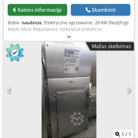
Kainos informacija
Skambinti
Būklė:
naudotas
, Elektryczne ogrzewanie: 28 kW Dksdjhzgt
Repfx Afusr Regulowana cyrkulacja powietrza
Pneumatycznie sterowane klapy powietrza świeżego,
wywiewu oraz dymu Czyszczenie: mycie pianą Podawanie
Mažas skelbimas
dymu: według życzenia klienta Materiał wędzarniczy:
zrębki drzewne Bez systemu dopalania gabaryty
urządzenia w cm: Szerokość: 150 Długość: 145 Wysokość:
275 Wymiary wózka w cm: 100 x 100 x 200 (wysokość)
Termin dostawy: 30 dni roboczych po otrzymaniu zaliczki
1
/
1