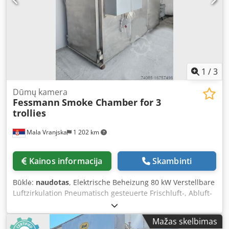
1
/
3
Dūmų kamera
Fessmann
Smoke Chamber for 3
trollies
Mala Vranjska
1 202 km
Kainos informacija
Skambinti
Būklė:
naudotas
, Elektrische Beheizung 80 kW Verstellbare
Luftzirkulation Pneumatisch gesteuerte Frischluft-, Abluft-
und Rauchklappen Reinigung: Schaumreinigung
Räuchermaterial: Holzspäne Dodpfot Up D Eox Afuskr
Mažas skelbimas
Ohne Nachbrennsystem Aufstellmaße der Maschine in cm: