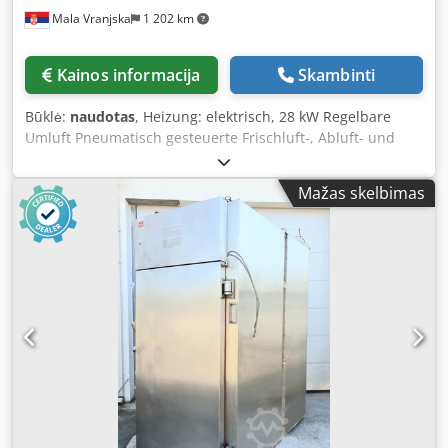
Mala Vranjska
1 202 km
Kainos informacija
Skambinti
Būklė:
naudotas
, Heizung: elektrisch, 28 kW Regelbare
Umluft Pneumatisch gesteuerte Frischluft-, Abluft- und
Rauchklappen Reinigung: Schaumreinigung
Reibraucherzeuger innenliegend Räuchermaterial:
Mažas skelbimas
Holzscheite Ohne Nachbrennaggregat Aufstellmaße der
Maschine (in cm): Breite: 150 Länge: 140 Höhe: 270
Dkodpfx Afsibdxtsuor Wagenmaße (in cm): 100 x 100 x 200
Lieferzeit: 30 Arbeitstage nach Zahlungseingang