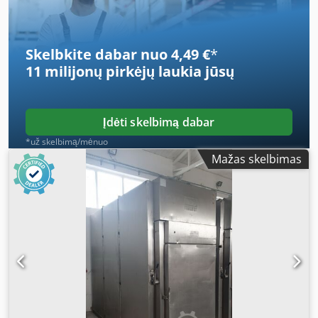
Skelbkite dabar nuo 4,49 €
*
11 milijonų pirkėjų
laukia jūsų
Įdėti skelbimą dabar
*už skelbimą/mėnuo
Mažas skelbimas