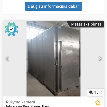
Daugiau informacijos dabar
Mažas skelbimas
1
/
2
Rūkymo kamera
Maurer
for 4 trollies