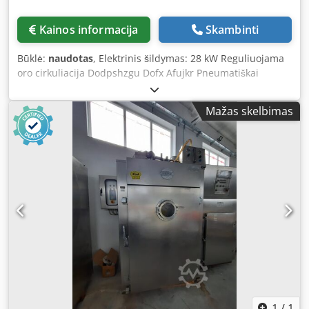
Kainos informacija
Skambinti
Būklė:
naudotas
, Elektrinis šildymas: 28 kW Reguliuojama
oro cirkuliacija Dodpshzgu Dofx Afujkr Pneumatiškai
valdomas šviežio oro, ištraukiamo oro ir dūmų sklendės
Valymas: plovimas putomis Dūmų padavimas: pagal kliento
Mažas skelbimas
pageidavimą Rūkymo medžiaga: medžio drožlės Be
antrinio deginimo sistemos Įrenginio montavimo
matmenys, cm: Plotis: 150 Ilgis: 145 Aukštis: 275 Vežimėlio
matmenys, cm: 100*100*200 aukštis Pristatymo terminas:
30 darbo dienų po avanso gavimo
1
/
1