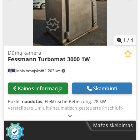
1
/
4
Dūmų kamera
Fessmann
Turbomat 3000 1W
Mala Vranjska
1 202 km
Kainos informacija
Skambinti
Būklė:
naudotas
, Elektrische Beheizung: 28 kW
Verstellbare Umluft Pneumatisch gesteuerte Frischluft-,
Abluft- und Rauchklappe Reinigung: Schaumreinigung
Rauchzufuhr: auf Kundenwunsch Rauchmaterial:
Mažas skelbimas
Holzchips Dedpfxjtq T Nvo Afujkr Ohne Nachbrennsystem
Aufstellmaße der Maschine in cm: Breite: 158 Länge: 145