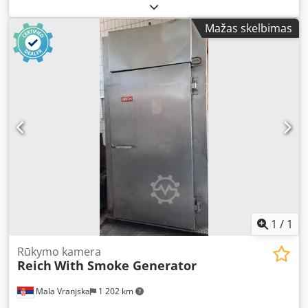
Pneumatisch gesteuerter Frischluft-, Abluft- und
Rauchklappeneinsatz Reinigung: Schaumreinigung
Mažas skelbimas
Raucheinspülung: Integriert im Kammerinnenraum,
Reiberzeuger Rauchmaterial: Holz Dksdpfx Afofiwq Reuor
Ohne Nachverbrennungssystem Aufstellmaße der
Maschine in cm: Breite: 160 Länge: 250 Höhe: 250
Wagenmaße in cm: 100 x 100 x 200 (Höhe) Lieferzeit: 30
Arbeitstage nach Vorauszahlung
1
/
1
Rūkymo kamera
Reich
With Smoke Generator
Mala Vranjska
1 202 km