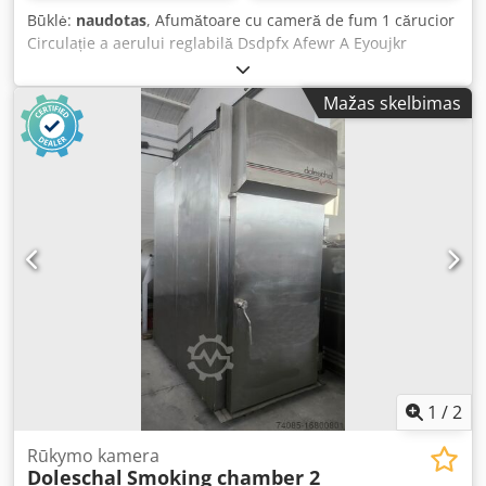
Būklė:
naudotas
, Afumătoare cu cameră de fum 1 cărucior
Circulație a aerului reglabilă Dsdpfx Afewr A Eyoujkr
Dempere pentru aer proaspăt, aer evacuat și fum,
controlate pneumatic Curățare: curățare cu spumă
Mažas skelbimas
Alimentare cu fum: la cererea clientului Material pentru
afumare: rumeguș de lemn Fără sistem de post-ardere
1
/
2
Rūkymo kamera
Doleschal
Smoking chamber 2