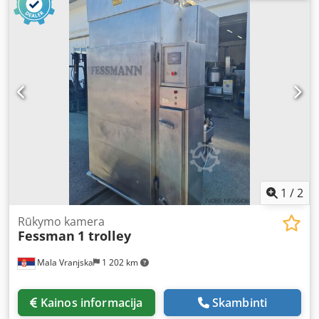
Breite: 450 Länge: 145 Höhe: 275
1
/
2
Rūkymo kamera
Fessman
1 trolley
Mala Vranjska
1 202 km
Kainos informacija
Skambinti