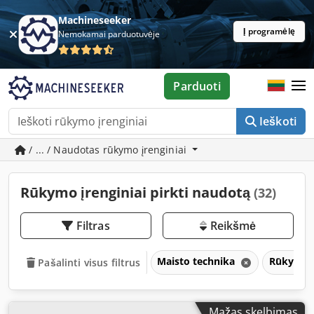
Machineseeker
Į programėlę
Nemokamai parduotuvėje
Parduoti
Ieškoti
/ ... / Naudotas rūkymo įrenginiai
Rūkymo įrenginiai pirkti naudotą
(32)
Filtras
Reikšmė
Maisto technika
Rūkymo į
Pašalinti visus filtrus
Mažas skelbimas