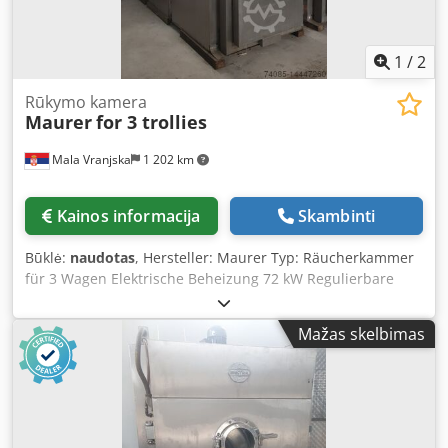
1
/
2
Rūkymo kamera
Maurer
for 3 trollies
Mala Vranjska
1 202 km
Kainos informacija
Skambinti
Būklė:
naudotas
, Hersteller: Maurer Typ: Räucherkammer
für 3 Wagen Elektrische Beheizung 72 kW Regulierbare
Umluft Pneumatisch gesteuerte Frischluft-, Abluft- und
Rauklappen Reinigung: Schaumreinigung Dkedpeq E Ry
Mažas skelbimas
Rsfx Afuer Raucheinleitung: auf Kundenwunsch
Rauchmaterial: Holzspäne Ohne Nachverbrennungssystem
Aufstellmaße der Maschine in cm: Breite: 158 Länge: 350
Höhe: 270 Wagendimensionen in cm: 100x100x200