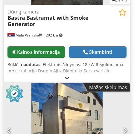
Dūmų kamera
Bastra
Bastramat with Smoke
Generator
Mala Vranjska
1 202 km
Kainos informacija
Skambinti
Būklė:
naudotas
, Elektrinis šildymas: 18 kW Reguliuojama
oro cirkuliacija Dsdpfx Ajhz Dktofuekr Servo varikliu
valdomos: šviežio oro, išmetamo oro ir dūmų sklendės
Valymas: putų valymas Dūmų padavimas: pagal kliento
Mažas skelbimas
pageidavimą Rūkymui naudojama medžiaga: medžio
drožlės Be papildomo dujų sudeginimo sistemos Įrenginio
montavimo matmenys, cm: Plotis: 130 Ilgis: 120 Aukštis:
220 Vežimėlio matmenys, cm: 80*80*170 (aukštis)
Pristatymo terminas: 30 darbo dienų po avanso
apmokėjimo