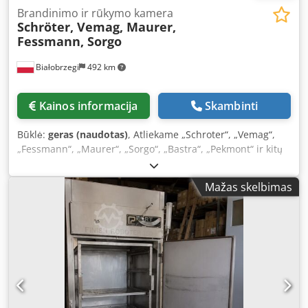
Lenkija.
Brandinimo ir rūkymo kamera
Schröter, Vemag, Maurer,
Fessmann, Sorgo
Białobrzegi
492 km
Kainos informacija
Skambinti
Būklė:
geras (naudotas)
, Atliekame „Schroter“, „Vemag“,
„Fessmann“, „Maurer“, „Sorgo“, „Bastra“, „Pekmont“ ir kitų
gamintojų rūkymo, garinimo, fermentavimo ir kepimo
kamerų remonto bei pardavimo paslaugas: servo-
Mažas skelbimas
maszyny.pl/pl/komory-wedzarniczo-parzelnicze Dkjdpfjrb A
Nrex Afujr servo-maszyny.pl/pl/komory-dojrzewalnicze