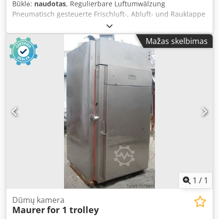
Būklė:
naudotas
, Regulierbare Luftumwälzung
Pneumatisch gesteuerte Frischluft-, Abluft- und Rauklappe
Reinigung: Schaumreinigung Dedsuipauopfx Afuskr
Rauchzufuhr: auf Kundenwunsch Räuchermaterial:
Mažas skelbimas
Holzspäne Ohne Nachbrennersystem
1
/
1
Dūmų kamera
Maurer
for 1 trolley