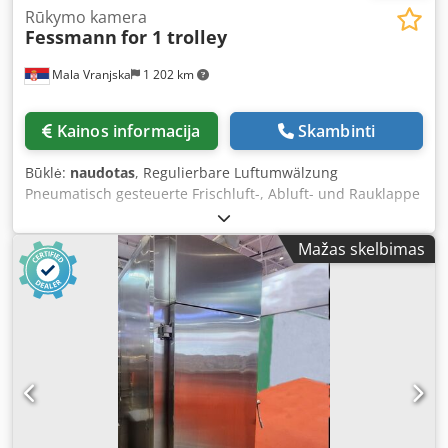
Rūkymo kamera
Fessmann
for 1 trolley
Mala Vranjska
1 202 km
Kainos informacija
Skambinti
Būklė:
naudotas
, Regulierbare Luftumwälzung
Pneumatisch gesteuerte Frischluft-, Abluft- und Rauklappe
Reinigung: Schaumreinigung Rauchzufuhr: auf
Kundenwunsch Räuchermaterial: Holzspäne Ohne
Mažas skelbimas
Nachbrennersystem Dkodpfx Afsqt Dy Eouor