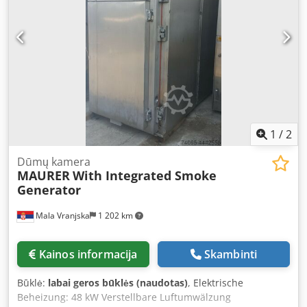
1
/
2
Dūmų kamera
MAURER
With Integrated Smoke
Generator
Mala Vranjska
1 202 km
Kainos informacija
Skambinti
Būklė:
labai geros būklės (naudotas)
, Elektrische
Beheizung: 48 kW Verstellbare Luftumwälzung