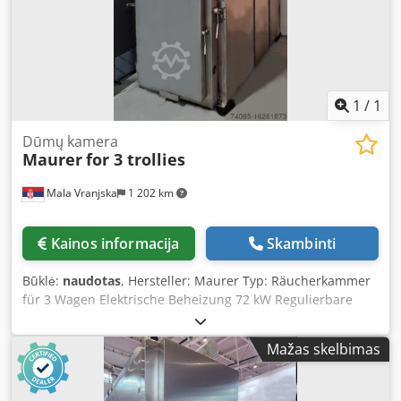
1
/
1
Dūmų kamera
Maurer
for 3 trollies
Mala Vranjska
1 202 km
Kainos informacija
Skambinti
Būklė:
naudotas
, Hersteller: Maurer Typ: Räucherkammer
für 3 Wagen Elektrische Beheizung 72 kW Regulierbare
Umluft Pneumatisch gesteuerte Frischluft-, Abluft- und
Rauklappen Reinigung: Schaumreinigung Raucheinleitung:
Mažas skelbimas
auf Kundenwunsch Rauchmaterial: Holzspäne Ohne
Nachverbrennungssystem Aufstellmaße der Maschine in
cm: Breite: 158 Länge: 350 Höhe: 270 Dkjdpfxjtuk Dvj Afujr