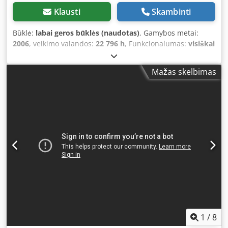
Klausti
Skambinti
Būklė:
labai geros būklės (naudotas)
, Gamybos metai:
2006
, veikimo valandos:
22 796 h
, Funkcionalumas:
visiškai
funkcionalus
, tuščias svoris:
180 kg
, Parduodamas pilnas
suspausto oro stotelės komplektas, sudarytas iš: Varžtinis
Mažas skelbimas
kompresorius ATMOS E120V Šaldytuvas MARK MDX 2400
Suspausto oro talpykla ATMOS ALBERT E100 Vario
Kompresoriaus techniniai duomenys: Gamintojas: ATMOS
Modelis: E120V Pagaminimo metai: 2006 Variklio galia: 13
kW Dkodpfx Aozn Apzofuer Maksimalus slėgis: 9 barai
Produktyvumas: 0,9–2,0 m³/min Maitinimas: 400 V / 50 Hz
Veikimo laikas: 22 796 valandos Svoris: 180 kg Šaldytuvas:
MARK MDX 2400 Pagaminimo metai: 2006 Komplekte:
Suspausto oro talpykla ATMOS ALBERT E100 Vario Pilnas
komplektas, paruoštas prijungti ir naudoti Privalumai:
Nedidelis veikimo laikas, atsižvelgiant į varžtinį
kompresorių. Pilnas komplektas: kompresorius +
šaldytuvas + talpykla. Idealiai tinka dirbtuvėms, gamybos
įmonėms, CNC centrams ir paslaugų teikimo įmonėms.
1
/
8
Galimybė patikrinti įrangą prieš perkant. Vieta: Vadovice,