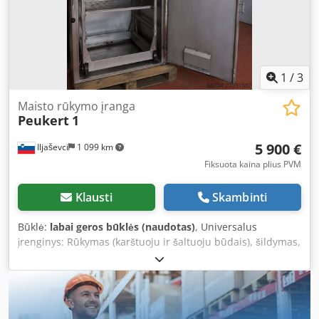
1
/
3
Maisto rūkymo įranga
Peukert
1
5 900 €
Iljaševci
1 099 km
Fiksuota kaina plius PVM
Klausti
Skambinti
Būklė:
labai geros būklės (naudotas)
, Universalus
įrenginys: Rūkymas (karštuoju ir šaltuoju būdais), šildymas,
virimas, dušas, kepimas, džiovinimas, garinimas ir kt.
Ventiliacija su 2 greičiais Branduolio temperatūros
matavimas ir valdymas Elektrinis šildymas: 13 kW Dkedpfx
Afszluhdouor Į komplektą įeina vežimėlis Pilnai veikiantis
Bet kuriuo metu galima atlikti bandomąjį paleidimą