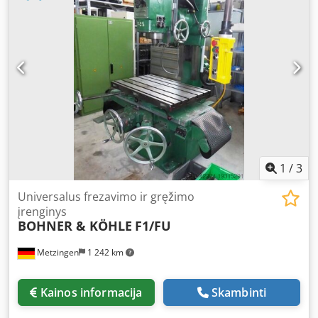
Traverse path (X/Y/Z): 450/300/325 mm -Spindle taper:
SK40 -Quill stroke -Quill feed: 0.04–0.16 mm/rev -Speeds:
60 to 3000 rpm -Dimensions: 1700/1530/H2200 mm -
Weight: 1362 kg
1
/
3
Universalus frezavimo ir gręžimo
įrenginys
BOHNER & KÖHLE
F1/FU
Metzingen
1 242 km
Kainos informacija
Skambinti