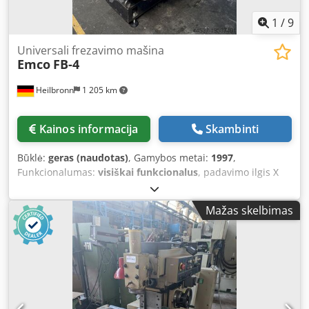
1
/
9
Universali frezavimo mašina
Emco
FB-4
Heilbronn
1 205 km
Kainos informacija
Skambinti
Būklė:
geras (naudotas)
, Gamybos metai:
1997
,
Funkcionalumas:
visiškai funkcionalus
, padavimo ilgis X
ašis:
450 mm
, padavimo eiga Y ašimi:
300 mm
, padavimo
ilgis Z ašis:
350 mm
, 3 ašių skaitmeninis indikatorius
Mažas skelbimas
Horizontali ir vertikali frezavimo galvutė Ištraukiamas
pinolas Techniniai duomenys: Išilginis eigos kelias X – 450
mm Skersinis eigos kelias Y – 300 mm Vertikalus eigos
kelias Z – 350 mm Dcodpswyit Hofx Abnjk Stalo matmenys –
800 x 400 mm Veleno kūgis – SK40 Veleno apsukų
diapazonas – 50–2500 aps./min Paduoda – 8–400 mm/min
Variklio galia – 3,2 kW Mašinos svoris – 1500 kg Techniniai