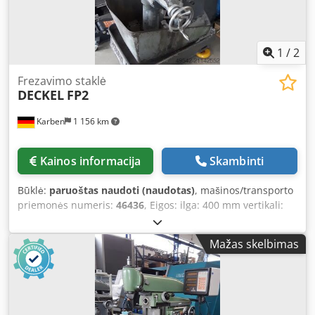
1
/
2
Frezavimo staklė
DECKEL
FP2
Karben
1 156 km
Kainos informacija
Skambinti
Būklė:
paruoštas naudoti (naudotas)
, mašinos/transporto
priemonės numeris:
46436
, Eigos: ilga: 400 mm vertikali:
400 mm horizontali: 200 mm Įranga: - Vertikalus frezavimo
galvutė, stumdomas - Pasukamas kampinis stalas 260 x
Mažas skelbimas
600 mm - Įvairūs įrankių laikikliai - Statymo elementai -
Apvalus stalas Ø 280 mm - Dokumentacija Dodpfoygia Ejx
Abnock Būklė: patikrinta dirbtuvėse