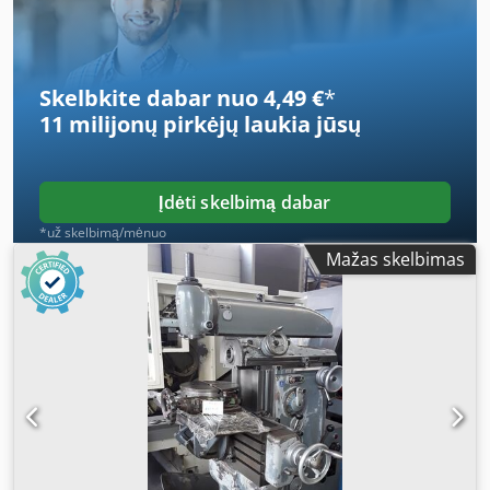
Skelbkite dabar nuo 4,49 €
*
11 milijonų pirkėjų
laukia jūsų
Įdėti skelbimą dabar
*už skelbimą/mėnuo
Mažas skelbimas