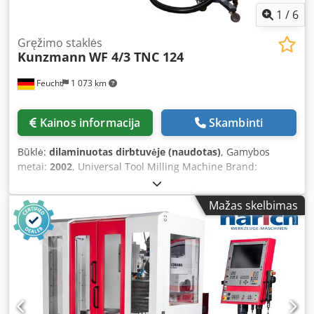
1
/
6
Gręžimo staklės
Kunzmann
WF 4/3 TNC 124
Feucht
1 073 km
Kainos informacija
Skambinti
Būklė:
dilaminuotas dirbtuvėje (naudotas)
, Gamybos
metai:
2002
, Universal Tool Milling Machine Brand:
KUNZMANN Model: WF 4/3 Year of manufacture: 2002 –
partially overhauled, newly painted, RAL7035 light grey /
Mažas skelbimas
RAL3027 raspberry red / RAL7016 anthracite grey Machine
no.: 344025 with warranty Geometric acceptance with
inspection protocol Accessories: - HEIDENHAIN TNC 124
path control - HEIDENHAIN HR 410 electronic handwheel -
HEIDENHAIN KT 130 electronic 3D probing system for
detecting workpiece position for determining workpiece
reference points for measuring finished parts incl. Weldon
collet chuck SK40/Ø 16 mm - Universal table 650 x 395 mm