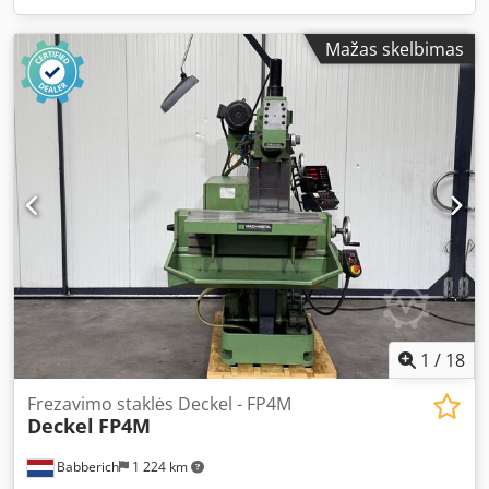
Mažas skelbimas
1
/
18
Frezavimo staklės Deckel - FP4M
Deckel
FP4M
Babberich
1 224 km