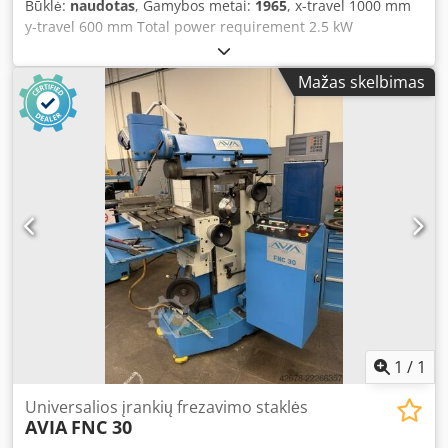
Būklė:
naudotas
, Gamybos metai:
1965
, x-travel 1000 mm
y-travel 600 mm Total power requirement 2.5 kW
Description to follow! Dcodpswqrw Nofx Abnok
Mažas skelbimas
1
/
1
Universalios įrankių frezavimo staklės
AVIA
FNC 30