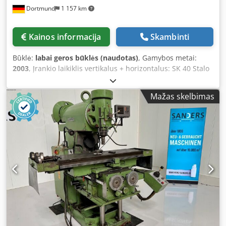
Dortmund
1 157 km
Kainos informacija
Skambinti
Būklė:
labai geros būklės (naudotas)
, Gamybos metai:
2003
, Įrankio laikiklis vertikalus + horizontalus: SK 40 Stalo
dydis I x P: 710 x 315 mm Vertikalios ašies suktuko greičio
diapazonas: 63 – 2500 aps./min. Horizontalios ašies
Mažas skelbimas
suktuko greičio diapazonas: 45 – 1800 aps./min. Eigos
diapazonai: X ašis, išilginis judesys, automatinis / rankinis:
400 / 420 mm Y ašis, skersinis judesys, automatinis /
rankinis: 220 / 228 mm + skersinė sija 375 mm Djdpfx
Aoziutzebneck Z ašis, vertikalus judesys, automatinis /
rankinis: 350 / 380 mm Pinolės reguliavimas, vertikaliai
ranka: 80 mm Mašinos matmenys apie: 1550 x 1620 x 1850
mm Mašinos svoris apie: 1300 kg Siegfried Volz Įrankinės
staklės Rüschebrinkstr. 151-153 DE - 44143 Dortmund -
Wambel / Vokietija