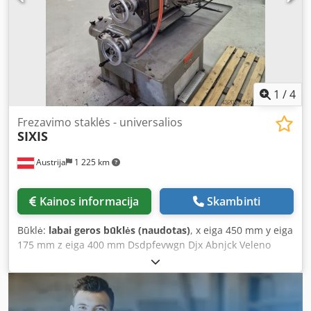
Heidenhain - Transport dimensions: 1300mm x 1200mm x
1850mm (L x W x H) - Transport weight [kg]: 1050kg -
Transport packages [pcs]: 1 Financial Information VAT: The
indicated price is net of VAT VAT/taxation: VAT reclaimable
for businesses Delivery and trade-in possible at any time
for all industrial equipment Lukas van Rossum
1
/
4
Frezavimo staklės - universalios
SIXIS
Austrija
1 225 km
Kainos informacija
Skambinti
Būklė:
labai geros būklės (naudotas)
, x eiga 450 mm y eiga
175 mm z eiga 400 mm Dsdpfevwgn Djx Abnjck Veleno
apsukos 60 - 2800 aps./min. Įrankio tvirtinimas ISO SK-30
Staklių svoris apie 1 t Užimama vieta apie 1,1 x 1 x 1,5 m
Frezavimo staklės yra labai geros ir prižiūrėtos būklės.