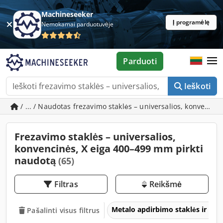
Machineseeker
Į programėlę
Nemokamai parduotuvėje
Parduoti
Ieškoti
/ ... / Naudotas frezavimo staklės – universalios, konvenci
Frezavimo staklės – universalios,
konvencinės, X eiga 400–499 mm pirkti
naudotą
(65)
Filtras
Reikšmė
Metalo apdirbimo staklės ir įra
Pašalinti visus filtrus