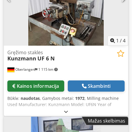
1
/
4
Gręžimo staklės
Kunzmann
UF 6 N
Oberlangen
1 115 km
Kainos informacija
Skambinti
Būklė:
naudotas
, Gamybos metai:
1972
, Milling machine
Used Manufacturer: Kunzmann Model: UF6N Year of
manufacture: 1972 Technical data: Automatic longitudinal
table travel: 440 mm Manual longitudinal table travel: 450
Mažas skelbimas
mm Table cross travel: 200 mm Table vertical travel
horizontal/vertical: 465/500 mm Table size: 860x240 mm