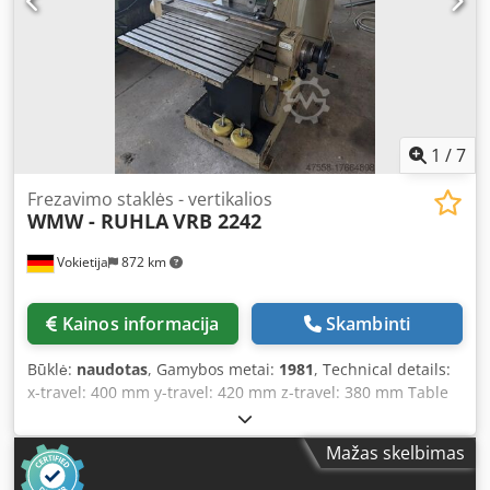
duomenys, priedai ir aprašymas nėra įpareigojantys.
1
/
7
Frezavimo staklės - vertikalios
WMW - RUHLA
VRB 2242
Vokietija
872 km
Kainos informacija
Skambinti
Būklė:
naudotas
, Gamybos metai:
1981
, Technical details:
x-travel: 400 mm y-travel: 420 mm z-travel: 380 mm Table
size: 710 x 400 mm Max. table load: 120 kg Spindle speed
range: 45 - 2240 / 18 steps rpm Feed (stepless): 6.3 - 600 / 2
Mažas skelbimas
stepless mm/min Quill stroke vertical: 100 mm Quill stroke
horizontal: 100 mm Spindle taper vertical/horizontal: SK