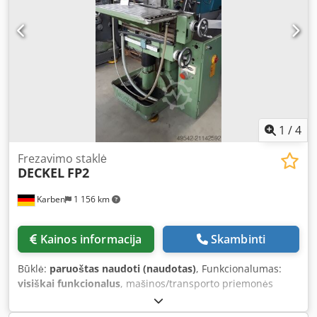
1
/
4
Frezavimo staklė
DECKEL
FP2
Karben
1 156 km
Kainos informacija
Skambinti
Būklė:
paruoštas naudoti (naudotas)
, Funkcionalumas:
visiškai funkcionalus
, mašinos/transporto priemonės
numeris:
9585
, DECKEL Universalus įrankių frezavimo ir
gręžimo staklės Tipas: FP 2 Staklių Nr.: 9585 Pagaminimo