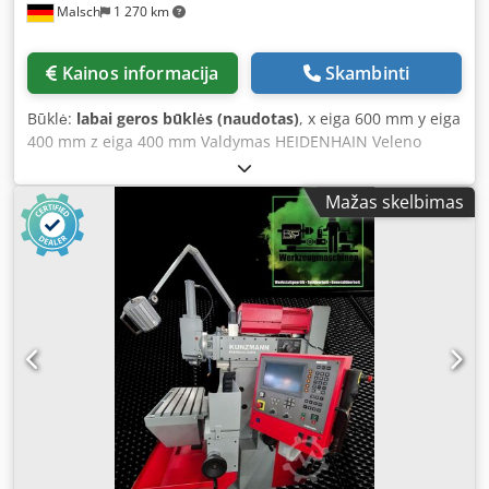
Malsch
1 270 km
Kainos informacija
Skambinti
Būklė:
labai geros būklės (naudotas)
, x eiga 600 mm y eiga
400 mm z eiga 400 mm Valdymas HEIDENHAIN Veleno
apsukos - be pakopų 63 - 3150 aps./min. Pinolės eiga 100
mm Įrankio tvirtinimas SK 40 Stalo prispaudimo paviršius
Mažas skelbimas
630 x 400 mm Bendras energijos poreikis 8,5 kW Staklių
svoris apie 2,1 t Reikalinga erdvė apie 2,5 x 1,8 x 2,0 m
Dcjdpfx Ajzd Hg Asbnsk Elektrinis rankinis ratukas