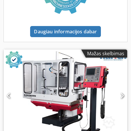
pultas su avariniu stabdymu, atrakinimo, paleidimo ir
stabdymo mygtukais, poslinkio valdymo potenciometru -
Nauja dokumentacija staklėms ir valdymo spinai - CE
atitikties deklaracija
Daugiau informacijos dabar
Mažas skelbimas