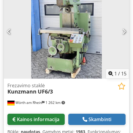
Table can be tilted on both sides: 45° Distance
table/spindle: 430 mm Spindle mount: ISA 30 Quill stroke:
60 mm Tilting range of spindle head: +/- 90° 18 horizontal
spindle speeds: 32-1342 rpm Dcedpfx Ajudb N Djbnek 18
vertical spindle speeds: 72-2888 rpm 6 automatic
longitudinal feeds: 13.12-164 mm/min 6 automatic cross
feeds: 26.24-328 mm/min Spindle drive: 1.8/2.6 kW With
tiltable vertical milling head, clamping bracket, counter
support, collet chuck with collets Weight approx. 850 kg
Dimensions approx. 1400x1900x1800 mm
1
/
15
Frezavimo staklė
Kunzmann
UF6/3
Wörth am Rhein
1 262 km
Kainos informacija
Skambinti
Būklė:
naudotas
, Gamybos metai:
1983
, Funkcionalumas: