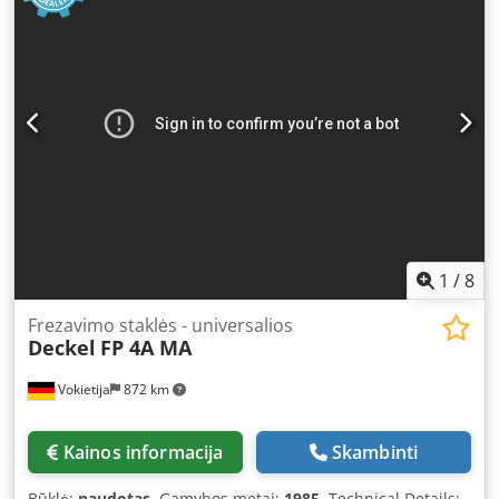
40/SK 40 Spindle head swivels left and right: 90° Distance
table/horizontal spindle: min./max.: 200 / 325 mm Distance
table/vertical head: min./max.: 150 / 730 mm Total power
requirement: 5.5 kW Machine weight approx.: 1,950 kg
Dodpfx Abeu Nc Hkjnock Machine dimensions (LxWxH): 1.7
x 1.4 x 1.9 m Control cabinet dimensions: 850 x 500 x 1500
mm Including machine feet and operating manual
1
/
8
Frezavimo staklės - universalios
Deckel
FP 4A MA
Vokietija
872 km
Kainos informacija
Skambinti
Būklė:
naudotas
, Gamybos metai:
1985
, Technical Details: