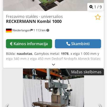
1
/
9
Frezavimo staklės - universalios
RECKERMANN
Kombi 1000
Niederlangen
1 113 km
Kainos informacija
Skambinti
Būklė:
naudotas
, Gamybos metai:
1978
, x eiga 1 000 mm y
eiga 340 mm z eiga 450 mm Dedozf Nrdopfx Abneck Stalas:
1 300 x 400 mm Veleno tvirtinimas ISO 40 SK Sukimosi
greitis 32 - 1 400 aps./min. Veleno eiga 80 mm Bendra galia
Mažas skelbimas
7,5 kW Įranga: - Universalus konsolinis frezavimo staklės su
HEIDENHAIN skaitmeniniu indikatoriumi - Mechaninis
įrankių tvirtinimas - Aušinimo įrenginys - Įvairūs SK 40
įrankių laikikliai - Mašinos dokumentacija vokiečių kalba