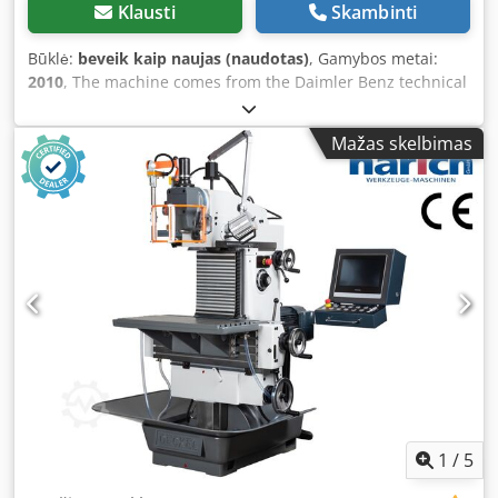
Klausti
Skambinti
Būklė:
beveik kaip naujas (naudotas)
, Gamybos metai:
2010
, The machine comes from the Daimler Benz technical
center and has 150 operating hours. X-axis travel: 650 mm
Y-axis travel: 500 mm Z-axis travel: 450 mm Table size:
Mažas skelbimas
1,100 x 600 mm Table load capacity: 450 kg Spindle speed
range: 6,500 rpm Spindle taper: SK 40 Tool changer: 24
stations Control: Siemens 840 D Dedjtdfbmjpfx Abnock
Total power requirement: 20 kW Machine weight: 5,500 kg
Space required (W x D x H): 2.3 x 3.1 x 2.3 m Condition: very
good
1
/
5