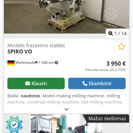
mm, Y – 410 mm, Z – 360 mm. Veleno apsukos „1“: 50–315
aps./min. Veleno apsukos „2“: 400–2500 aps./min.
Pagrindinio variklio galia 4 kW. Galingumo poreikis 5 kW.
Gabaritai (I x P x A): 1700 x 1475 x 2000 mm. Svoris 1650 kg.
Dedpoxnynbefx Abnsck
1
/
14
Modelis frezavimo staklės
SPIRO
VO
3 950 €
Wiefelstede
1 046 km
Fiksuota kaina plius PVM
Klausti
Skambinti
Būklė:
naudotas
, Model-making milling machine, milling
machine, universal milling machine, tool milling machine,
drill and milling machine -Milling head: tiltable/rotatable
Dedpfx Abjd Dt R Honsck -Feed: No power feed in X and Y
Mažas skelbimas
axes as no motors are installed (gear mechanisms are
present, see pictures) -Worktable: 280 x 1300 mm -