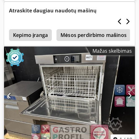
užklausą. Dksdpfxjw Tm His Aclsr Apmokėjimas grynais
arba išankstinis! Parduodama tik įmonėms. Jokios
Atraskite daugiau naudotų mašinų
garantijos, be atsakomybės.
s
Kepimo įranga
Mėsos perdirbimo mašinos
Mažas skelbimas