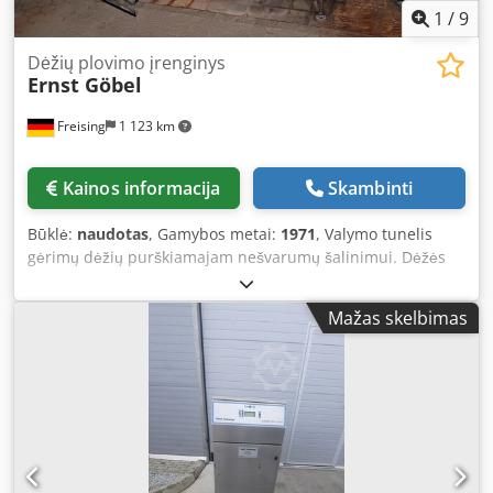
1
/
9
Dėžių plovimo įrenginys
Ernst Göbel
Freising
1 123 km
Kainos informacija
Skambinti
Būklė:
naudotas
, Gamybos metai:
1971
, Valymo tunelis
gėrimų dėžių purškiamajam nešvarumų šalinimui. Dėžės
prieš ir po įėjimo į dėžių plovimo mašiną apverčiamos
aukštyn kojomis. Mašina (papildomai): Valymo tunelis
Mažas skelbimas
gėrimų dėžių nuplovimui Galia: 300 dėžių/val. Darbo
kryptis: iš kairės į dešinę Dksdpfozg I D Iex Aclsr Medžiaga:
tunelis iš nerūdijančio plieno Padėtis / vieta: ant kojelių
stovinčiame korpuse Pagrindinė konstrukcija: tiesinė eiga
Įranga: valymo purkštukai, temperatūros indikatorius,
dėžių vertimo įtaisas