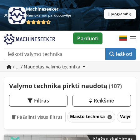
Machineseeker
Į programėlę
Nemokamai parduotuvėje
Parduoti
Ieškoti
/ ... / Naudotas valymo technika
Valymo technika pirkti naudotą
(107)
Filtras
Reikšmė
Maisto technika
Valymo 
Pašalinti visus filtrus
Mažas skelbimas