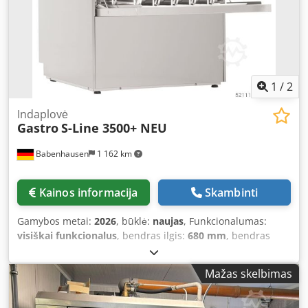
1
/
2
Indaplovė
Gastro
S-Line 3500+ NEU
Babenhausen
1 162 km
Kainos informacija
Skambinti
Gamybos metai:
2026
, būklė:
naujas
, Funkcionalumas:
visiškai funkcionalus
, bendras ilgis:
680 mm
, bendras
plotis:
600 mm
, bendras aukštis:
820 mm
, įėjimo įtampa:
400 V
, įėjimo dažnis:
50 Hz
, Sertifikuota DGUV iki:
08/2027
,
Mažas skelbimas
įvesties srovės tipas:
trifazis
, garantijos trukmė:
12
mėnesiai
, mašinos/transporto priemonės numeris:
2026
,
NAUJIENA +++ NAUJIENA Indaplovė, indų plovimo mašina