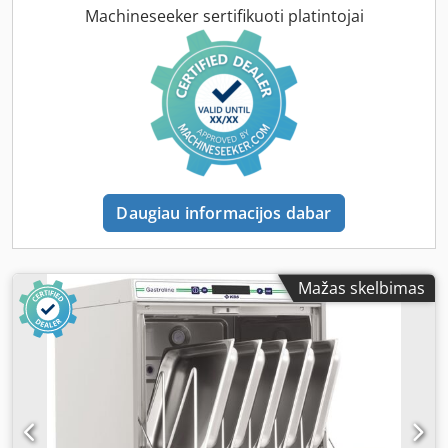
Machineseeker sertifikuoti platintojai
Daugiau informacijos dabar
Mažas skelbimas