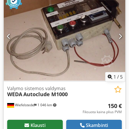
vokiškai ir buvusios Jugoslavijos kalbomis. Galima susisiekti
ir per „WhatsApp“. Djdpezn Uq Dofx Aclokr
1
/
5
Valymo sistemos valdymas
WEDA
Autoclude M1000
150 €
Wiefelstede
1 046 km
Fiksuota kaina plius PVM
Klausti
Skambinti