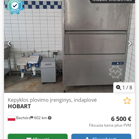
1
/
8
Kepyklos plovimo įrenginys, indaplovė
HOBART
6 500 €
Bachórz
602 km
Fiksuota kaina plius PVM