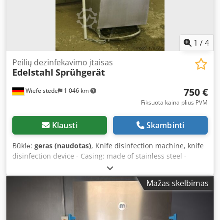
1
/
4
Peilių dezinfekavimo įtaisas
Edelstahl
Sprühgerät
750 €
Wiefelstede
1 046 km
Fiksuota kaina plius PVM
Klausti
Skambinti
Būklė:
geras (naudotas)
, Knife disinfection machine, knife
disinfection device - Casing: made of stainless steel -
Disinfectant: stored within the unit - Maximum blade
dimensions: 80 x 10 mm Dedpsb A N Evefx Acljkr -
Mažas skelbimas
Dimensions: 450/310/H900 mm - Weight: 30 kg