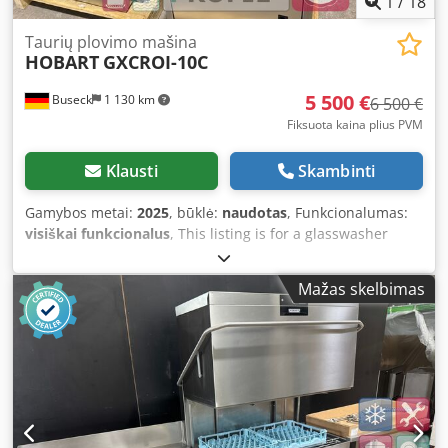
1
/
18
Taurių plovimo mašina
HOBART
GXCROI-10C
5 500 €
Buseck
1 130 km
6 500 €
Fiksuota kaina plius PVM
Klausti
Skambinti
Gamybos metai:
2025
, būklė:
naudotas
, Funkcionalumas:
visiškai funkcionalus
, This listing is for a glasswasher
from manufacturer Hobart, model GXCROI-10C, year of
manufacture 2025. This compact professional dishwasher
Mažas skelbimas
comes equipped with an integrated osmosis system and a
base cabinet for empty racks or detergent, as well as
suction lances for fill level monitoring. The glasswasher
has undergone a full inspection in our in-house workshop
and is fully functional, presenting in an almost new
condition. The original retail price (RRP) of this machine in
this configuration is €13,285.16 (gross). You will receive an
invoice with VAT shown separately. Our used equipment