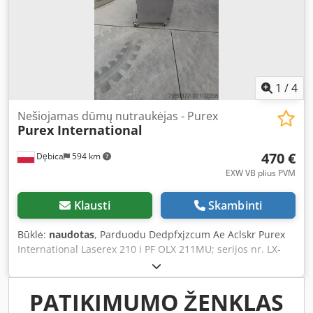
1
/
4
Nešiojamas dūmų nutraukėjas - Purex
Purex International
470 €
Dębica
594 km
EXW VB plius PVM
Klausti
Skambinti
Būklė:
naudotas
, Parduodu Dedpfxjzcum Ae Aclskr Purex
International Laserex 210 i PF OLX 211MU; serijos nr. LX-
396; data 22/10/03; 230V; 50/60Hz; 450W Filtras, dalies nr.
113505 HEPA/cheminis filtras Matmenys su ratukais: 106 x
50 x 43 cm Kaina be PVM: 470 eurų derinama
PATIKIMUMO ŽENKLAS