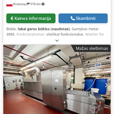
Krotoszyn
576 km
Kainos informacija
Skambinti
Būklė:
labai geros būklės (naudotas)
, Gamybos metai:
2005
, Funkcionalumas:
visiškai funkcionalus
, Washer for
cans and plastic bags Djdjwxy Hzjpfx Aclekr Brand: Boldt
Systems Model: W 400.4.3.1 Serial number: BW0 04 122
Mažas skelbimas
Year of manufacture: 2005 Steam heated Stainless steel
wire mesh conveyor belt Belt width: (3x) 380 mm Overall
dimensions: 6000 mm x 2100 mm x 2400 mm