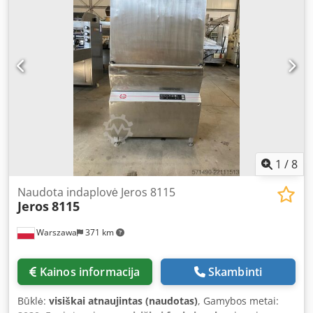
KALBOMIS. Mūsų pasiūloje rasite kepyklos krosnis,
vežimėlių krosnis, lentynines krosnis, konditerines krosnis,
prekybines krosnis, kepyklos mašinas, duonos linijas,
bandelių linijas, pyragų linijas, kruasanų linijas, batonėlių
formavimo mašinas, maišykles, mikserius, tešlos kočiokles,
riestainių formavimo mašinas. Peržiūrėkite visus mūsų
skelbimus.
1
/
8
Naudota indaplovė Jeros 8115
Jeros
8115
Warszawa
371 km
Kainos informacija
Skambinti
Būklė:
visiškai atnaujintas (naudotas)
, Gamybos metai: