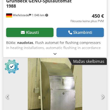
Grünbeck
GENO-Spülautomat
1988
450 €
Wiefelstede
1 046 km
Fiksuota kaina plius PVM
Klausti
Skambinti
Būklė:
naudotas
, Flush automat for flushing compressors
in heating installations, automatic flushing in accordance
with DIN 1988 Dodpfsd Tgaqex Aclekr -GENO: Flush
automat 1988 -Metal case with: Accessories as per photo -
Mažas skelbimas
Dimensions: 510/410/H210 mm -Weight: 19.5 kg