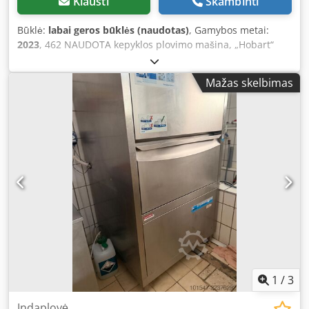
Klausti
Skambinti
Būklė:
labai geros būklės (naudotas)
, Gamybos metai:
2023
, 462 NAUDOTA kepyklos plovimo mašina, „Hobart“
krepšelių plovimo mašina su vandens minkštinimo
įrenginiu. Dkedpfoznxdujx Aclor TECHNINIAI DUOMENYS: –
Mažas skelbimas
pagaminimo metai: 2023 – įrengta vandens minkštinimo
sistema IŠMATAVIMAI (cm): – plotis 138 – ilgis 95 (atidarius
duris – 135) – aukštis 202 (atidarius duris – 244) VIDINIAI
IŠMATAVIMAI (cm): – plotis 122 – ilgis 68 – aukštis 84 (iki
purkštukų) Galimos papildomos mokamos paslaugos:
įrenginio transportas. Nurodyta kaina yra grynoji kaina.
KALBAME ANGLŲ, VOKIEČIŲ, PRANCŪZŲ, RUSŲ,
UKRAINIEČIŲ KALBOMIS.
1
/
3
Indaplovė