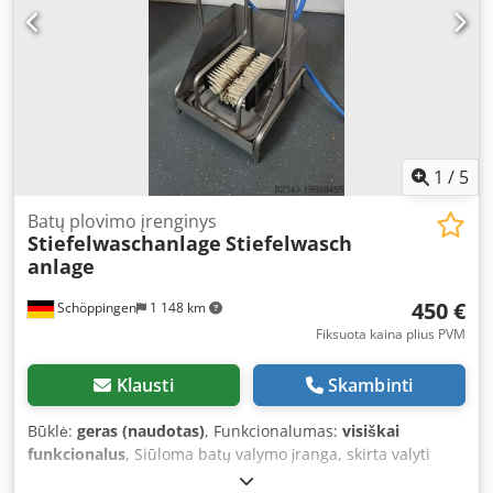
ovens, rack ovens, shelf ovens, confectionery ovens, shop
ovens, bakery machines, bread production lines, roll
production lines, cake lines, croissant lines, baguette
machines, spiral mixers, planetary mixers, dough sheeters,
and croissant shapers. Djdpswivp Tefx Aclokr See all our
listings.
1
/
5
Batų plovimo įrenginys
Stiefelwaschanlage
Stiefelwasch
anlage
450 €
Schöppingen
1 148 km
Fiksuota kaina plius PVM
Klausti
Skambinti
Būklė:
geras (naudotas)
, Funkcionalumas:
visiškai
funkcionalus
, Siūloma batų valymo įranga, skirta valyti
batus ir darbo avalynę. Daugiau informacijos pagal