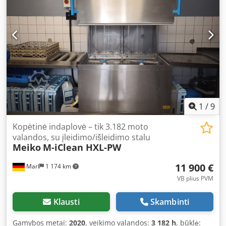
1
/
9
Kopėtinė indaplovė – tik 3.182 moto
valandos, su įleidimo/išleidimo stalu
Meiko
M-iClean HXL-PW
11 900 €
Marl
1 174 km
VB plius PVM
Klausti
Skambinti
Gamybos metai:
2020
, veikimo valandos:
3 182 h
, būklė: