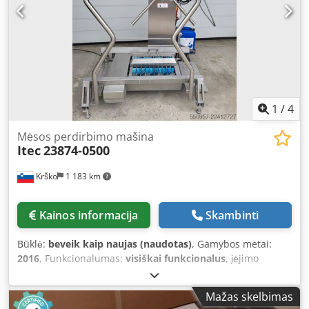
Įrenginio matmenys (X/Y/Z): apie 7550 mm / 1200 mm /
2150 mm. Dokumentacija yra. Galima apžiūrėti įrenginį
vietoje. Dkodpozmymuefx Acler
1
/
4
Mėsos perdirbimo mašina
Itec
23874-0500
Krško
1 183 km
Kainos informacija
Skambinti
Būklė:
beveik kaip naujas (naudotas)
, Gamybos metai:
2016
, Funkcionalumas:
visiškai funkcionalus
, įėjimo
įtampa:
400 V
, įvesties srovės tipas:
trifazis
, Rankų ir batų
dezinfekcinis barjeras, visiškai veikiantis, dvipusis. Puikiai
Mažas skelbimas
išlaikytas, mažai naudotas įrenginys. Kalbame angliškai,