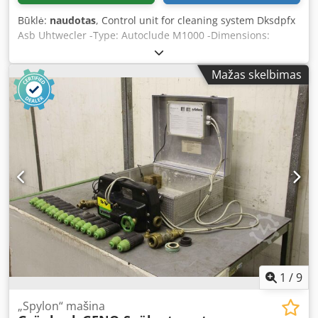
Būklė:
naudotas
, Control unit for cleaning system Dksdpfx
Asb Uhtwecler -Type: Autoclude M1000 -Dimensions:
335/210/H120 mm -Weight: 4 kg
Mažas skelbimas
1
/
9
„Spylon“ mašina