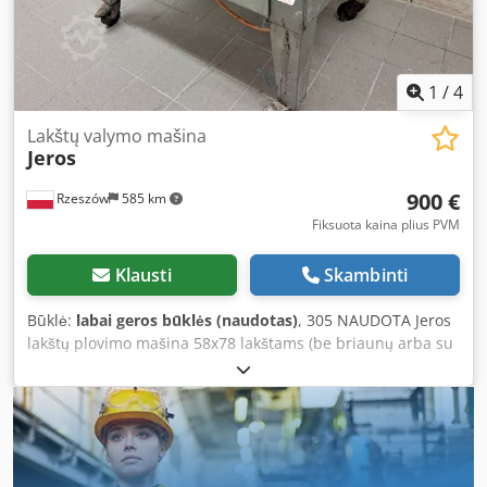
1
/
4
Lakštų valymo mašina
Jeros
900 €
Rzeszów
585 km
Fiksuota kaina plius PVM
Klausti
Skambinti
Būklė:
labai geros būklės (naudotas)
, 305 NAUDOTA Jeros
lakštų plovimo mašina 58x78 lakštams (be briaunų arba su
2 briaunomis trumpesnėse pusėse) TECHNINIAI
DUOMENYS: - galia: 1,5 kW IŠORINIAI MATMENYS (cm):
Dkodpfx Ajyi Eqlscljr - darbinis plotis: 78. Nurodyta kaina –
be PVM. KALBAME ANGLŲ, VOKIETIJOS, PRANCŪZŲ, RUSŲ
IR UKRAINIEČIŲ KALBOMIS.