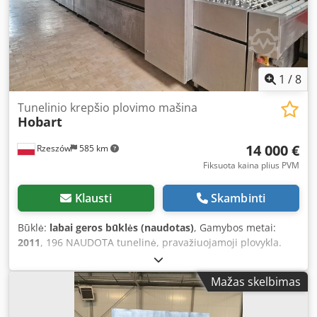
1
/
8
Tunelinio krepšio plovimo mašina
Hobart
14 000 €
Rzeszów
585 km
Fiksuota kaina plius PVM
Klausti
Skambinti
Būklė:
labai geros būklės (naudotas)
, Gamybos metai:
2011
, 196 NAUDOTA tunelinė, pravažiuojamoji plovykla.
Ciklai: plovimas, skalavimas, džiovinimas. TECHNINIAI
DUOMENYS: - Galia: 96,4 kW IŠORINIAI MATMENYS (cm): -
Mažas skelbimas
aukštis: 252, - plotis: 140 (su siurbliais: 190) - ilgis: 825.
Dksdexpuzfspfx Acljr Nurodyta kaina yra be PVM. KALBAME
ANGLŲ, VOKIEČIŲ, PRANCŪZŲ, RUSŲ IR UKRAINIEČIŲ