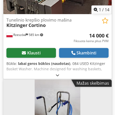
1
/
14
Tunelinio krepšio plovimo mašina
Kitzinger
Cortino
14 000 €
Rzeszów
585 km
Fiksuota kaina plius PVM
Klausti
Skambinti
Būklė:
labai geros būklės (naudotas)
, 084 USED Kitzinger
Basket Washer. Machine designed for washing baskets,
trays, and baking sheets. EXTERNAL DIMENSIONS (in cm): -
Height: 270 - Width: 320 - Length: 1070 MAXIMUM BASKET
Mažas skelbimas
DIMENSIONS (in cm): - Height: 42.5 - Width: 59.5 The
equipment is available for inspection at our warehouse
(36-068 Bachórz, Poland). Paid options available: transport
/ assembly / commissioning of the unit. The price stated is
net (excluding VAT). WE SPEAK ENGLISH, GERMAN,
FRENCH, RUSSIAN, UKRAINIAN. Our offer includes deck