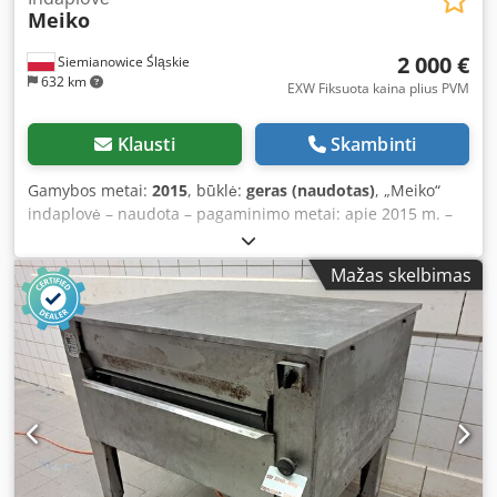
Meiko
2 000 €
Siemianowice Śląskie
632 km
EXW Fiksuota kaina plius PVM
Klausti
Skambinti
Gamybos metai:
2015
, būklė:
geras (naudotas)
, „Meiko“
indaplovė – naudota – pagaminimo metai: apie 2015 m. –
valdoma elektroniniu būdu – maitinimas 400 V – galia apie
10 kW – pramoninė mašina – atsiėmimas iš sandėlio /
Mažas skelbimas
siuntimo galimybė Dsdpfx Acezm N Nfoljkr – kaina 2000 €
EXW