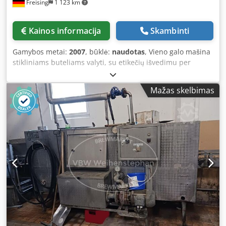
Freising
1 123 km
komerciniais pagrindais, išrašoma sąskaita (nurodomas
PVM). Atsiėmimas / demontavimas derinamas individualiai.
Kaina: 11 900 EUR, fiksuota kaina, be PVM.
Kainos informacija
Skambinti
Gamybos metai:
2007
, būklė:
naudotas
, Vieno galo mašina
stikliniams buteliams valyti, su etikečių išvedimu per
grandinę. Valymo šarmas šildomas garais. Mašina
(priedas): Vieno galo mašina Dsdpezg I Efsfx Acljkr
Mažas skelbimas
Galingumas: 17 000 butelių/val. Mašinos žingsnis:
Grandinės žingsnis: 110 mm Valdymas / kontrolė: Simatic
S7 Svoris: 26 400 kg