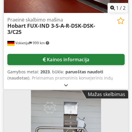
1
/
2
Praeinė skalbimo mašina
Hobart
FUX-IND 3-S-A-R-DSK-DSK-
3/C25
Vokietija
999 km
Kainos informacija
Gamybos metai:
2023
, būklė:
paruoštas naudoti
(naudotas)
, Prieinamas pramoninis konvejerinis indų
plovimo įrenginys „Hobart“. Šildymas: elektrinis, konvejerio
plotis: 612 mm, konvejerio aukštis: 440 mm, darbinis
Mažas skelbimas
aukštis: 920 mm, judėjimo kryptis: iš kairės į dešinę,
bendra prijungimo galia: 81 kW, vandens talpa: 340 l,
vandens slėgio diapazonas: 1,5 baro–10 barų, vandens
sunaudojimas per ciklą: 220 l/val., vandens temperatūra
per ciklą: 12 °C, vandens kietumas: 3 °dH, laidumas: 80
µS/cm, bendras ištraukiamų orų kiekis: 1500 m³/val.