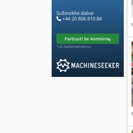
Sužinokite dabar
+44 20 806 810 84
parduoti be komisinių
*už skelbimą/mėnuo