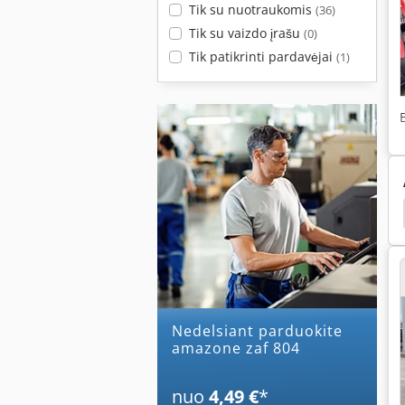
Tik su nuotraukomis
(36)
Tik su vaizdo įrašu
(0)
Tik patikrinti pardavėjai
(1)
ugai
Plūgas
Plūgas Kartus
Sniego Plūgas
Nedelsiant parduokite
amazone zaf 804
nuo
4,49 €
*