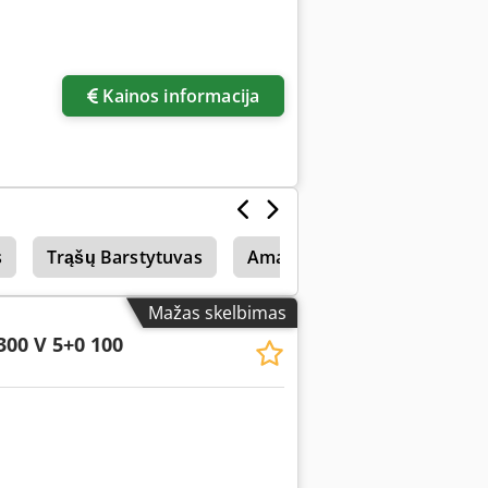
Kainos informacija
s
Trąšų Barstytuvas
Amazone Uf 1501
Amaz
Mažas skelbimas
300 V 5+0 100