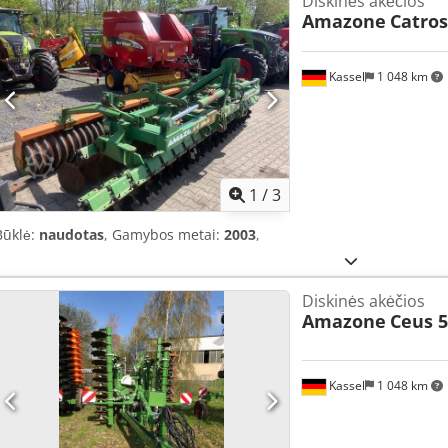
Diskinės akėčios
Amazone
Catros
Kassel
1 048 km
1
/
3
Būklė:
naudotas
, Gamybos metai:
2003
,
Diskinės akėčios
Amazone
Ceus 5
Kassel
1 048 km