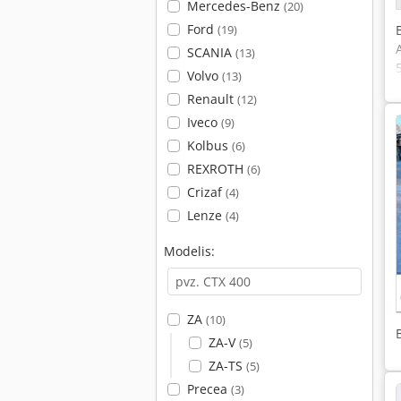
Mercedes-Benz
(20)
Ford
(19)
SCANIA
(13)
Volvo
(13)
Renault
(12)
Iveco
(9)
Kolbus
(6)
REXROTH
(6)
Crizaf
(4)
Lenze
(4)
Modelis:
ZA
(10)
ZA-V
(5)
ZA-TS
(5)
Precea
(3)