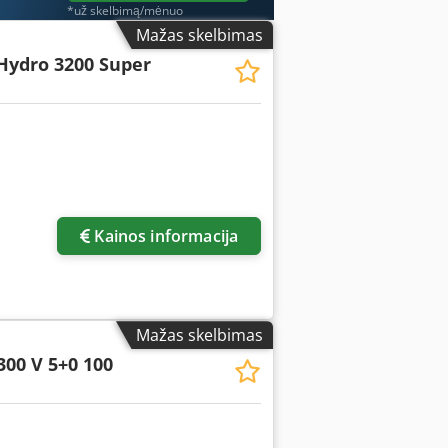
*už skelbimą/mėnuo
Mažas skelbimas
Hydro 3200 Super
Kainos informacija
Mažas skelbimas
300 V 5+0 100