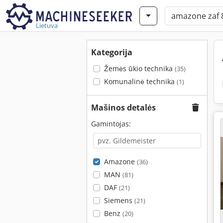
Lietuva
Kategorija
Žemės ūkio technika
(35)
Komunalinė technika
(1)
Mašinos detalės
Gamintojas:
Amazone
(36)
MAN
(81)
DAF
(21)
Siemens
(21)
Benz
(20)