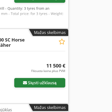
drill - Quantity: 3 tyres from an
mm - Total price: for 3 tyres - Weight:
Mažas skelbimas
00 SC Horse
äher
11 500 €
Fiksuota kaina plius PVM
Siųsti užklausą
Mažas skelbimas
jūklas