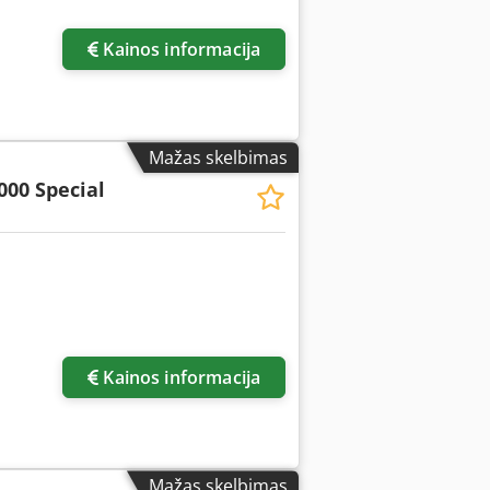
Kainos informacija
Mažas skelbimas
000 Special
ukų
Kainos informacija
Mažas skelbimas