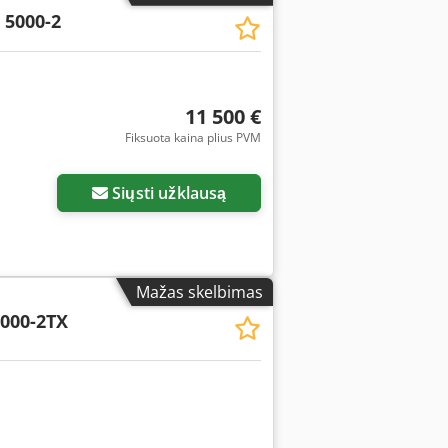
 5000-2
11 500 €
Fiksuota kaina plius PVM
Siųsti užklausą
Mažas skelbimas
000-2TX