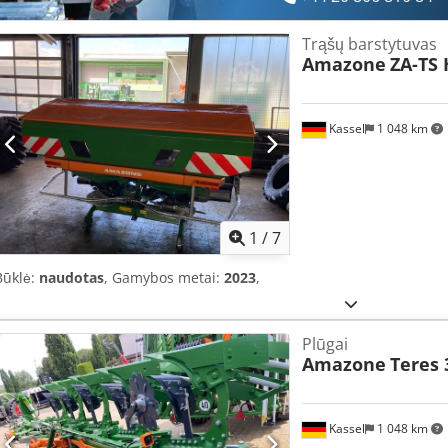
Trąšų barstytuvas
Amazone
ZA-TS 
Kassel
1 048 km
1
/
7
Būklė:
naudotas
, Gamybos metai:
2023
,
Plūgai
Amazone
Teres 
Kassel
1 048 km