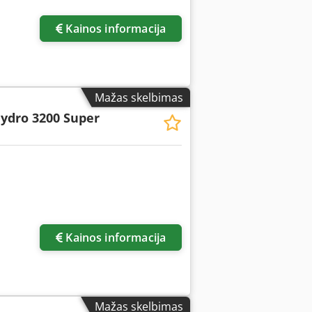
Kainos informacija
Mažas skelbimas
ydro 3200 Super
Kainos informacija
Mažas skelbimas