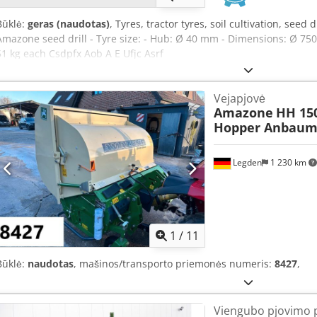
Būklė:
geras (naudotas)
, Tyres, tractor tyres, soil cultivation, seed 
Amazone seed drill - Tyre size: - Hub: Ø 40 mm - Dimensions: Ø 750 
51 kg each Csdpfx Aob A E Ufjc Asrf
Vejapjovė
Amazone
HH 15
Hopper Anbaum
Legden
1 230 km
1
/
11
Būklė:
naudotas
, mašinos/transporto priemonės numeris:
8427
,
Viengubo pjovimo p