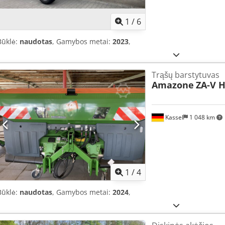
1
/
6
Būklė:
naudotas
, Gamybos metai:
2023
,
Trąšų barstytuvas
Amazone
ZA-V H
Kassel
1 048 km
1
/
4
Būklė:
naudotas
, Gamybos metai:
2024
,