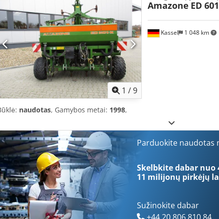
Amazone
ED 601
Kassel
1 048 km
1
/
9
Būklė:
naudotas
, Gamybos metai:
1998
,
Parduokite naudotas m
Skelbkite dabar nuo 
11 milijonų pirkėjų
la
Sužinokite dabar
+44 20 806 810 84