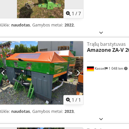
1
/
7
Būklė:
naudotas
, Gamybos metai:
2022
,
Trąšų barstytuvas
Amazone
ZA-V 2
Kassel
1 048 km
Paprašyti daugiau
nuotra
1
/
1
Būklė:
naudotas
, Gamybos metai:
2023
,