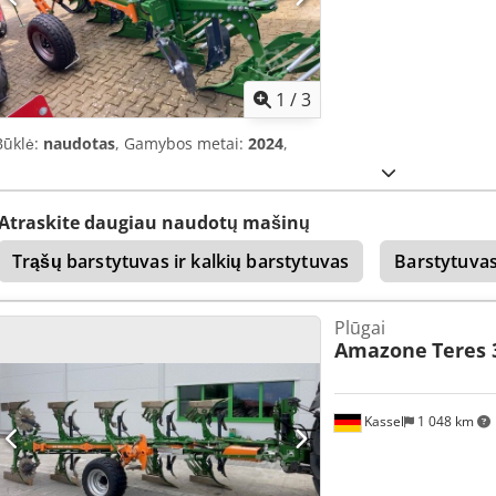
1
/
3
Būklė:
naudotas
, Gamybos metai:
2024
,
Atraskite daugiau naudotų mašinų
Trąšų barstytuvas ir kalkių barstytuvas
Barstytuva
Plūgai
Amazone
Teres 
Kassel
1 048 km