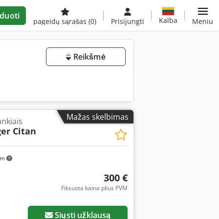
duoti
Kalba
pageidų sąrašas
(0)
Prisijungti
Meniu
Reikšmė
Mažas skelbimas
nkiais
er Citan
km
300 €
Fiksuota kaina plius PVM
Siųsti užklausą