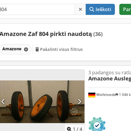
Ieškoti
Par
Amazone Zaf 804 pirkti naudotą
(36)
Amazone
Pašalinti visus filtrus
3 padangos su ratla
Amazone
Ausleg
Wiefelstede
1 046 
1
/
4