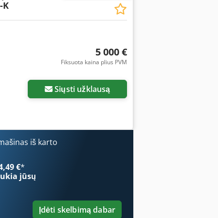
-K
5 000 €
Fiksuota kaina plius PVM
Siųsti užklausą
ašinas iš karto
4,49 €
*
ukia jūsų
Įdėti skelbimą dabar