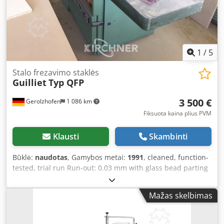
1
/
5
Stalo frezavimo staklės
Guilliet
Typ QFP
3 500 €
Gerolzhofen
1 086 km
Fiksuota kaina plius PVM
Klausti
Skambinti
Būklė:
naudotas
, Gamybos metai:
1991
, cleaned, function-
tested, trial run Run-out: 0.03 mm with glass bead parting
saw with feed unit used, good condition Manufacturer:
Guilliet Model: QFP Year of manufacture: 1991 Machine
Mažas skelbimas
no.: ROM 8102 V 1188 Motor: 9 kW reinforced incl. feed
unit with 4 rollers Speed settings: 3 / 4.5 / 6 / 8000 rpm
Cjdovwf Sbopfx Aicsrf Spindle diameter: 50 mm Clamping