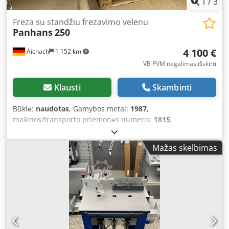
1
/
3
Freza su standžiu frezavimo velenu
Panhans
250
4 100 €
Aichach
1 152 km
VB PVM negalimas išskirti
Klausti
Skambinti
Būklė:
naudotas
, Gamybos metai:
1987
,
mašinos/transporto priemonės numeris:
1815
,
Funkcionalumas:
visiškai funkcionalus
, galia:
5,5 kW (7,48
AG)
, Nusiurbimo ir griovimo stalas su atrama, valdymo
Mažas skelbimas
pultas viršuje, Elu padavimo įrenginys, pagaminta 1987 m.,
4 sukimosi greičiai: 3000/4500/6000/9000 aps./min su
poliusų keitimo varikliu, žvaigždės-trikampio paleidimas,
dešinės/kairės apsisukimai, avarinis išjungiklis.
Csdpezizipsfx Aicerf