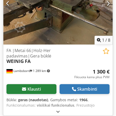
1
/
8
FA |Metai 66|Holz-Her
padavimas|Gera būklė
WEINIG
FA
1 300 €
Lambsborn
1 289 km
Fiksuota kaina plius PVM
Klausti
Skambinti
Būklė:
geras (naudotas)
, Gamybos metai:
1966
,
Funkcionalumas:
visiškai funkcionalus
, Frezuotojo
ribotuvas su tiksliu reguliavimu Ritinėlių stalas