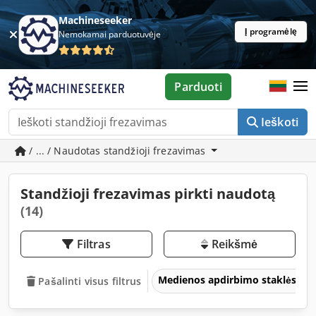
Machineseeker
Į programėlę
Nemokamai parduotuvėje
Parduoti
Ieškoti
/ ... / Naudotas standžioji frezavimas
Standžioji frezavimas pirkti naudotą
(14)
Filtras
Reikšmė
Medienos apdirbimo staklės
Pašalinti visus filtrus