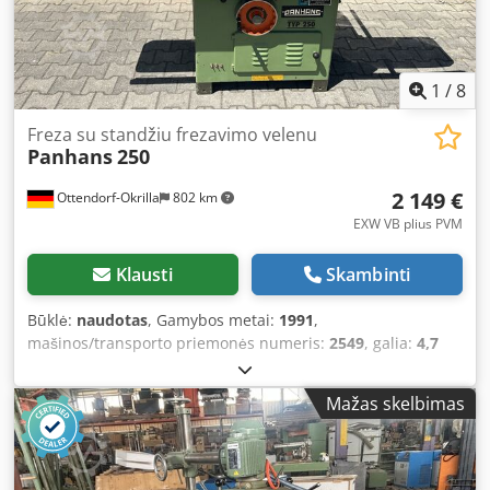
1
/
8
Freza su standžiu frezavimo velenu
Panhans
250
2 149 €
Ottendorf-Okrilla
802 km
EXW VB plius PVM
Klausti
Skambinti
Būklė:
naudotas
, Gamybos metai:
1991
,
mašinos/transporto priemonės numeris:
2549
, galia:
4,7
kW (6,39 AG)
, įėjimo įtampa:
380 V
, įėjimo srovė:
17 A
,
įėjimo dažnis:
50 Hz
, ašies skersmuo:
30 mm
, pavaros
Mažas skelbimas
tipas:
vadovas
, PANHANS TYPE 250 Fixed Spindle Moulder
Used Machine Machine No.: 2549, Year: 1991 Article
number: JA_G260503 Description Spindle diameter: 30 mm
Height adjustment: 120 mm Interchangeable spindle: MK 5