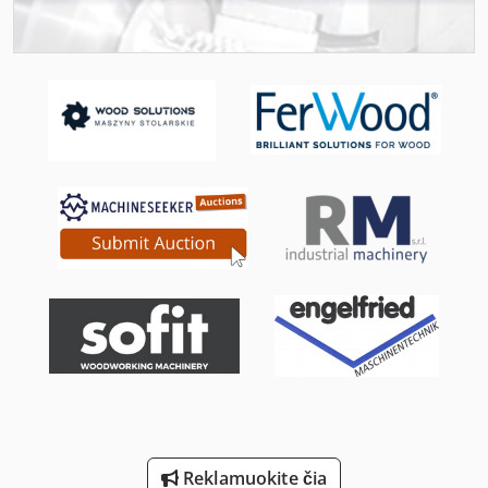
Laikiklis Su Velenu
Mokyti Ir Vadovauti Varžtas
Ng 200
Nė Vienas
Perforavimo Ir Pjaustymo
Ro Pjovimo Staklės
Ro Šlifavimo Staklės
St Spausdinimo Sistemos
Stalo Pjūklas Su Stumdomas Stalas
Stavostroj Vp 200
Reklamuokite čia
Tekinimo Su Skaitmeniniu Ekranu