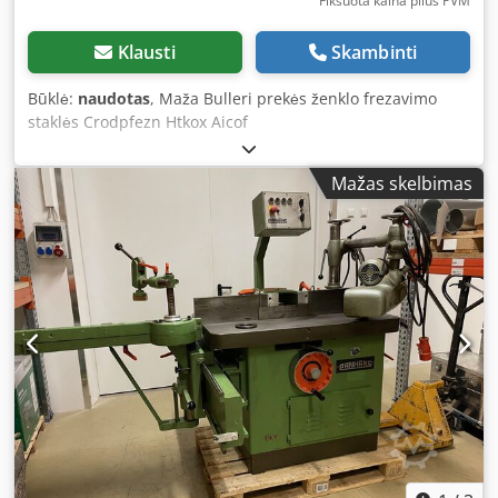
Fiksuota kaina plius PVM
Klausti
Skambinti
Būklė:
naudotas
, Maža Bulleri prekės ženklo frezavimo
staklės Crodpfezn Htkox Aicof
Mažas skelbimas