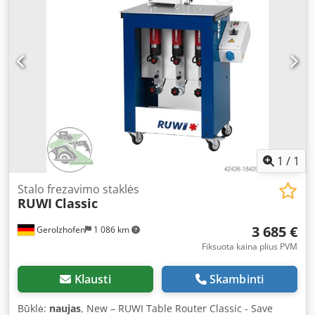
height: 270 mm Location: ex works Handover in as-
inspected condition Technically tested, not overhauled.
Unpackaged. - free loaded -
1
/
1
Stalo frezavimo staklės
RUWI
Classic
3 685 €
Gerolzhofen
1 086 km
Fiksuota kaina plius PVM
Klausti
Skambinti
Būklė:
naujas
, New – RUWI Table Router Classic - Save