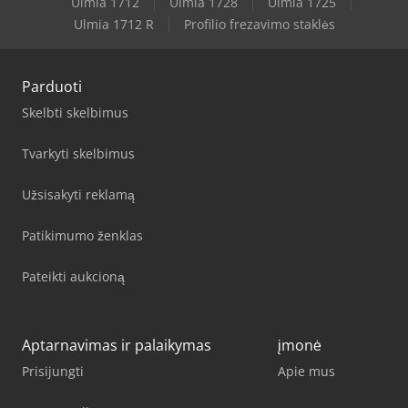
Ulmia 1712
Ulmia 1728
Ulmia 1725
Ulmia 1712 R
Profilio frezavimo staklės
Parduoti
Skelbti skelbimus
Tvarkyti skelbimus
Užsisakyti reklamą
Patikimumo ženklas
Pateikti aukcioną
Aptarnavimas ir palaikymas
įmonė
Prisijungti
Apie mus