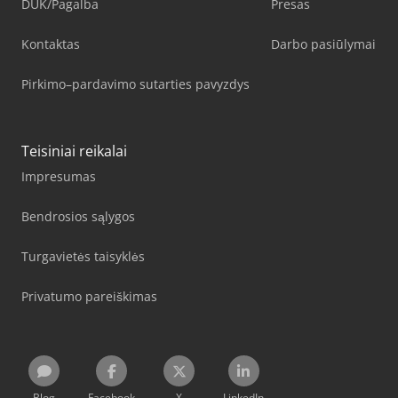
DUK/Pagalba
Presas
Kontaktas
Darbo pasiūlymai
Pirkimo–pardavimo sutarties pavyzdys
Teisiniai reikalai
Impresumas
Bendrosios sąlygos
Turgavietės taisyklės
Privatumo pareiškimas
Blog
Facebook
X
LinkedIn