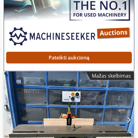
prailgintuvui, lankstus liniuotė. Stalo matmenys: 640 x 500
mm - 4 pasukami ratukai - varomieji blokai: 3 - galia: 1050
vatų - įtampa: 230 voltų - greitis: 8000–25000 aps./min.,
reguliuojamas - griebtuvai: standartinis ø8 mm,
papildomai ø6 mm / ø6,35 mm / ø10 mm - frezavimo gylis:
43 mm - dulkių surinktuvo prijungimo anga: 120 mm -
svoris: 91 kg
Pateikti aukcioną
Mažas skelbimas