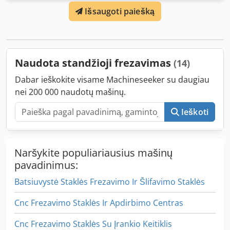
Trumpinimo pjūklas Aigner stalo prailginimas su
Išsaugoti paiešką
automatinio padavimo įrenginiu Holz-Her ETZ, 8 greičiai
Crodpsx U Dfgefx Aicef 380 V Siuntimas galimas už
papildomą mokestį!
Naudota standžioji frezavimas
(14)
Dabar ieškokite visame Machineseeker su daugiau
nei 200 000 naudotų mašinų.
Ieškoti
Naršykite populiariausius mašinų
pavadinimus:
Batsiuvystė Staklės Frezavimo Ir Šlifavimo Staklės
Cnc Frezavimo Staklės Ir Apdirbimo Centras
Cnc Frezavimo Staklės Su Įrankio Keitiklis