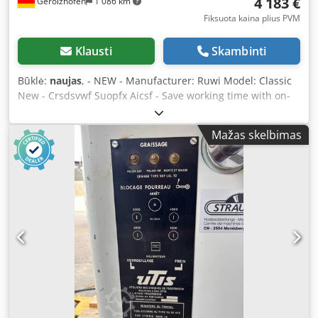
4 183 €
Gerolzhofen
1 086 km
Fiksuota kaina plius PVM
Klausti
Skambinti
Būklė:
naujas
, - NEW - Manufacturer: Ruwi Model: Classic
New - Crsdsvwf Suopfx Aicsf - Save working time with on-
demand tools: Once set up, the drive unit can be returned
to the preset position with a single movement - Mobile and
Mažas skelbimas
versatile usage in industry and craftsmanship:
Chamfering, grooving, flush milling - Supplement to table
routers and CNC routers - Quality and efficiency thanks to
a heavy-duty, continuous-duty high-performance motor
Technical data: Function: Overhead router / Under-table
router Table length: 640 mm Table width: 500 mm Table
height: 910 mm Drive units: 3 Power input: 1050 watts
Voltage: 230 volts Speed: 8,000 – 25,000 rpm, stepless
Mobility: 4 swivel castors Collets: Standard ø8mm, optional
ø6mm / ø6.35mm / ø10mm Milling stroke: 43 mm Dust
extraction connection: 120mm On-demand tools: 3
Reproducible tool height: YES Retrofittable drive units: No