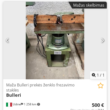
Mažas skelbimas
1
/
1
Maža Bulleri prekės ženklo frezavimo
staklės
Bulleri
500 €
Udine
1 258 km