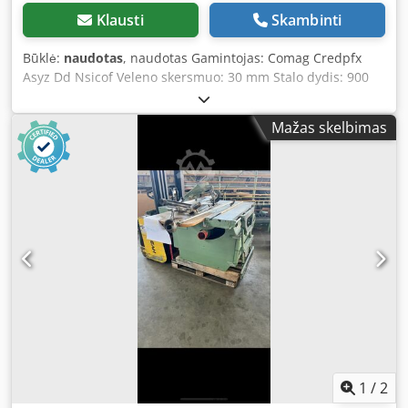
Klausti
Skambinti
Būklė:
naudotas
, naudotas Gamintojas: Comag Credpfx
Asyz Dd Nsicof Veleno skersmuo: 30 mm Stalo dydis: 900
mm x 900 mm Ištraukimo jungtis D 120 mm Užimama vieta
apie 900 mm x 1100 mm x 1000 mm Sandėlio vieta: 97447
Mažas skelbimas
Gerolzhofen, pakrauta laisvai, be pakuotės Perdavimas
esamos būklės, kaip apžiūrėta, be garantijos ar
atsakomybės
1
/
2