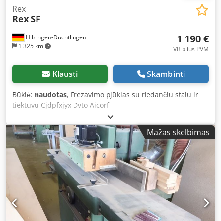
Rex
Rex
SF
1 190 €
Hilzingen-Duchtlingen
1 325 km
VB plius PVM
Klausti
Skambinti
Būklė:
naudotas
, Frezavimo pjūklas su riedančiu stalu ir
tiektuvu Cjdpfxjyx Dvto Aicorf
Mažas skelbimas