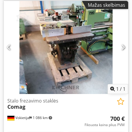
Mažas skelbimas
1
/
1
Stalo frezavimo staklės
Comag
700 €
Vokietija
1 086 km
Fiksuota kaina plius PVM