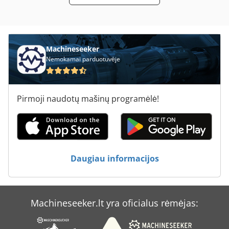
Machineseeker
Nemokamai parduotuvėje
Pirmoji naudotų mašinų programėlė!
Daugiau informacijos
Machineseeker.lt yra oficialus rėmėjas: