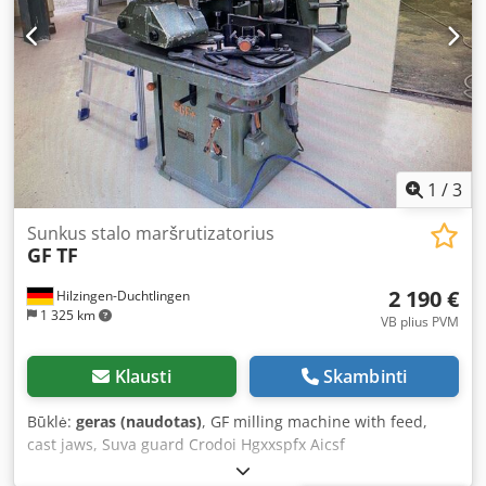
antgalis – 120 mm • pagaminimo metai – 2009 • svoris –
360 kg Csdew Avxbspfx Aicerf • bendri matmenys – 112 x
75 x 115 cm (ilgis x plotis x aukštis) Papildoma informacija:
• labai gera techninė ir vizualinė gamyklinė būklė •
pateiktos nuotraukos atspindi parduodamo daikto realią
būklę • įrenginį galima įjungti ir patikrinti vietoje
1
/
3
Sunkus stalo maršrutizatorius
GF
TF
2 190 €
Hilzingen-Duchtlingen
1 325 km
VB plius PVM
Klausti
Skambinti
Būklė:
geras (naudotas)
, GF milling machine with feed,
cast jaws, Suva guard Crodoi Hgxxspfx Aicsf