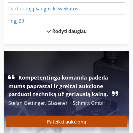
Darbuotojų Saugos Ir Sveikatos
Fngj 20
Rodyti daugiau
Ga 11 Ff
German
Greito Užspaudimo Vice
Idx 23
Kompetentinga komanda padeda
Iš Anksto Dengtos
mums paprastai ir greitai aukcione
Kaip Susisiekti Su Mašina
parduoti techniką už geriausią kainą.
Stefan Oettinger, Gläsener + Schmitt GmbH
Kaip Susisiekti Su Ratukais
Kaip Susisiekti Su Šlifavimo Staklės
Pateikti aukcioną
Kėlimo Stalas Su Ritininiai Konvejeriai