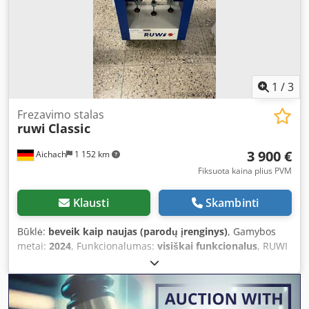
1
/
3
Frezavimo stalas
ruwi
Classic
3 900 €
Aichach
1 152 km
Fiksuota kaina plius PVM
Klausti
Skambinti
Būklė:
beveik kaip naujas (parodų įrenginys)
, Gamybos
metai:
2024
, Funkcionalumas:
visiškai funkcionalus
, RUWI
klasikinė frezavimo staklė – stalinė frezavimo staklė su 3
varomaisiais blokais, Crjdpfx Aiozi Drtjcof speciali
komplektacija: lygiagretus liniuotė, varomojo bloko
smulkus reguliavimas, tvirtinimo komplektas Aigner stalo