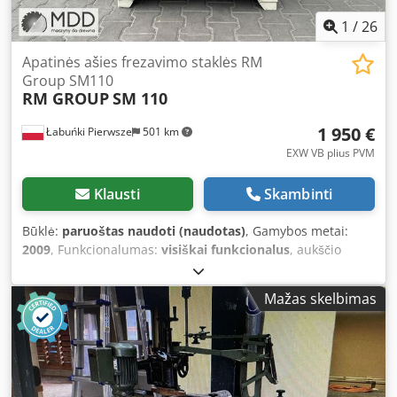
1
/
26
Apatinės ašies frezavimo staklės RM
Group SM110
RM GROUP
SM 110
1 950 €
Łabuńki Pierwsze
501 km
EXW VB plius PVM
Klausti
Skambinti
Būklė:
paruoštas naudoti (naudotas)
, Gamybos metai:
2009
, Funkcionalumas:
visiškai funkcionalus
, aukščio
reguliavimo tipas:
mechaninis
, Apatinis veleno frezavimo
staklės RM Group Specifikacija: • būklė – naudota, po
Mažas skelbimas
pilnos apžiūros • gamintojas – RM Group • modelis – SM
110 • veleno skersmuo – 30 mm • variklio galia – 4 kW •
variklio paleidimas – trikampis-žvaigždė • 3 reguliuojami
diržų sukimosi greičiai: 6/8/10 tūkst. aps./min • rankinis
aukštyn/žemyn reguliavimas • originalūs dažai • ištraukimo