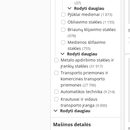
(37)
Rodyti daugiau
Pjūklai medienai
(1 873)
Obliavimo staklės
(1 155)
Briaunų klijavimo staklės
(978)
Medienos šlifavimo
staklės
(755)
Rodyti daugiau
Metalo apdirbimo staklės ir
įrankių staklės
(31 917)
Transporto priemonės ir
komercinės transporto
priemonės
(27 796)
Automatikos technika
(9 214)
Krautuvai ir vidaus
transporto įranga
(9 000)
Rodyti daugiau
Mašinos detalės