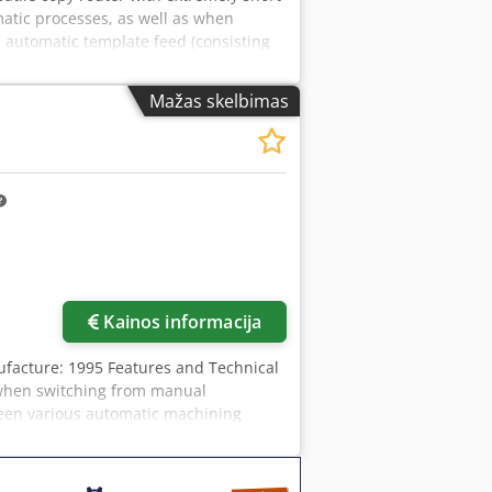
atic processes, as well as when
 automatic template feed (consisting
y SCM to automatically guide workpieces
g and pressure rollers can be removed
Mažas skelbimas
tom and special hand-crafted
e stroke: 105 mm Table stroke: 180
: MK 2 Chedpjzk N Tlofx Ai Dea
ons: 1510 x 1170 mm Motor power: 4
–12 m/min Number of adjustable turret
 650 kg Availability: short-term
Kainos informacija
facture: 1995 Features and Technical
h when switching from manual
ween various automatic machining
roller and a pressure roller) was
emplate past the milling tool. The
n seconds, enabling the machine to be