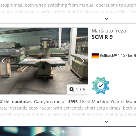
setup times, both when switching from manual operations to autom
changing between a wide variety of automatic machining tasks. The
of a central copying roller and a pressure roller) was developed b
attached to a template past the milling tool. The automatic copyin
Maršruto freza
within seconds, making the machine immediately available for cus
SCM
R 9
production. Distance between tool axis and column: 915 mm Spindl
mm Max. clearance between table and spindle: 300 mm Tool holder
Spindle speed: 10,000 / 20,000 rpm Table dimensions with extensi
Röllbach
1 157 km
kW Motor power, template feed: 0.14 kW Template feed speed: 1.5
depth stops: 6 Dimensions (approx.): 1690 x 1100 x 1890 mm Weight:
Location: 63934 Röllbach
1
/
6
Būklė:
naudotas
, Gamybos metai:
1995
, Used Machine Year of Manu
Data: Versatile copy router with extremely short setup times, bot
operations to automatic processing as well as when changing bet
tasks. The automatic template feed (consisting of a central copying 
developed by SCM to automatically guide workpieces attached to a t
automatic copying roller and pressure roller can be removed withi