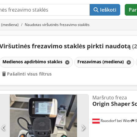
Ieškoti
Par
 (mediena)
Naudotas viršutinės frezavimo staklės
Viršutinės frezavimo staklės pirkti naudotą
(2
Medienos apdirbimo staklės
Frezavimas (mediena)
Pašalinti visus filtrus
Maršruto freza
Origin Shaper
S
Raasdorf bei Wien
9