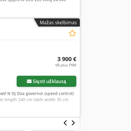
Mažas skelbimas
3 900 €
VB plius PVM
Siųsti užklausą
wtl N Dj Doa governor (speed control)
le length 240 cm table width 35 cm