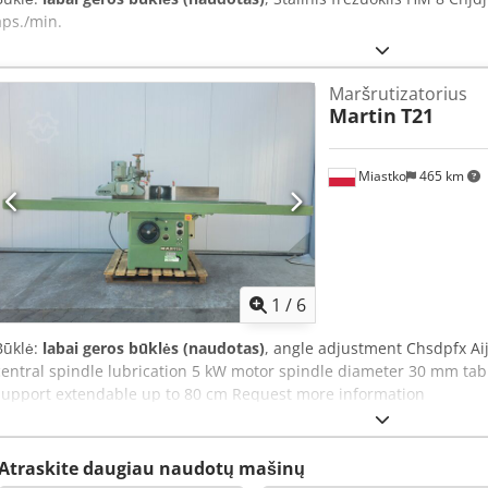
aps./min.
Maršrutizatorius
Martin
T21
Miastko
465 km
1
/
6
Būklė:
labai geros būklės (naudotas)
, angle adjustment Chsdpfx Aij
central spindle lubrication 5 kW motor spindle diameter 30 mm tab
support extendable up to 80 cm Request more information
Atraskite daugiau naudotų mašinų