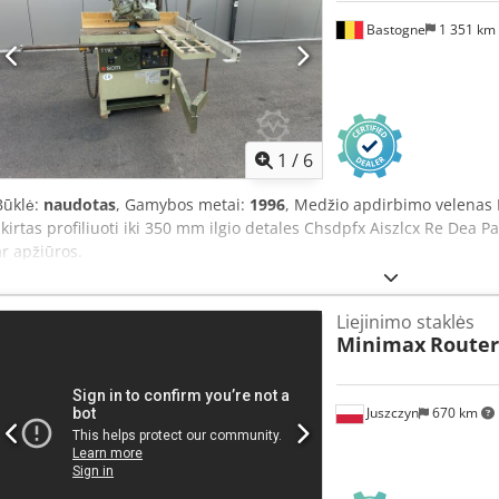
Bastogne
1 351 km
1
/
6
Būklė:
naudotas
, Gamybos metai:
1996
, Medžio apdirbimo velenas
skirtas profiliuoti iki 350 mm ilgio detales Chsdpfx Aiszlcx Re Dea 
ar apžiūros.
Liejinimo staklės
Minimax
Router
Juszczyn
670 km