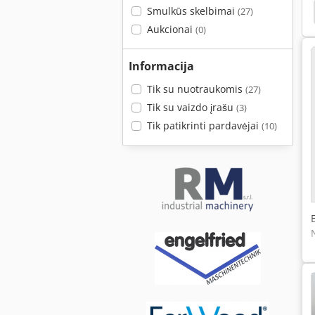
cheer Pjūklas
Scheer Zf 630
Scheer
Bacci
Smulkūs skelbimai
(27)
Aukcionai
(0)
Informacija
Tik su nuotraukomis
(27)
Tik su vaizdo įrašu
(3)
Tik patikrinti pardavėjai
(10)