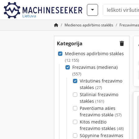
Lietuva
Medienos apdirbimo staklės
Frezavimas
Kategorija
Medienos apdirbimo staklės
(12 155)
Frezavimas (mediena)
(557)
Viršutinės frezavimo
staklės
(27)
Staliniai frezavimo
staklės
(161)
Paverčiama ašies
frezavimo staklė
(57)
Kitos medžio
frezavimo staklės
(48)
Sūpyninė frezavimas