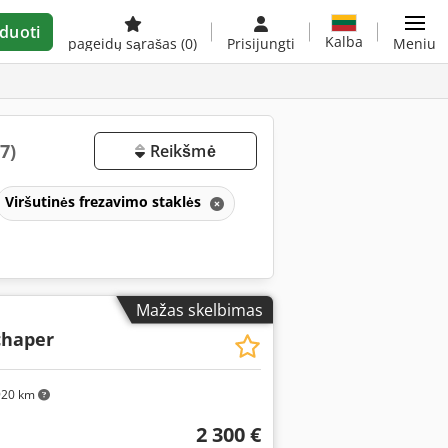
duoti
Kalba
pageidų sąrašas
(0)
Prisijungti
Meniu
7)
Reikšmė
Viršutinės frezavimo staklės
Mažas skelbimas
chaper
20 km
2 300 €