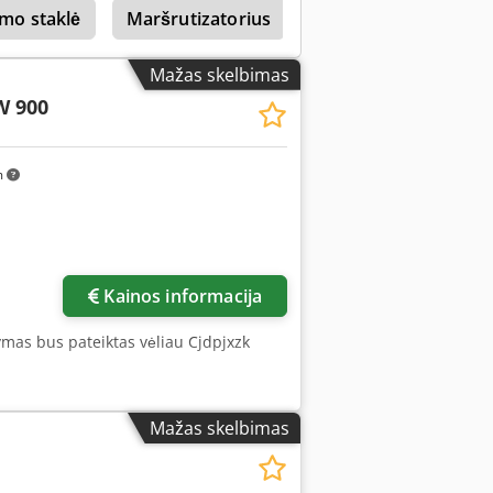
imo staklė
Maršrutizatorius
Balestrini
Mažas skelbimas
W 900
m
Kainos informacija
ymas bus pateiktas vėliau Cjdpjxzk
Mažas skelbimas