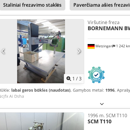
Staliniai frezavimo staklės
Paverčiama ašies frezav
Viršutinė freza
BORNEMANN
B
Metzingen
1 242 k
1
/
3
Būklė:
labai geros būklės (naudotas)
, Gamybos metai:
1996
, Apraš
Ncjfx Ai Dsha
1996 m. SCM T110
SCM
T110