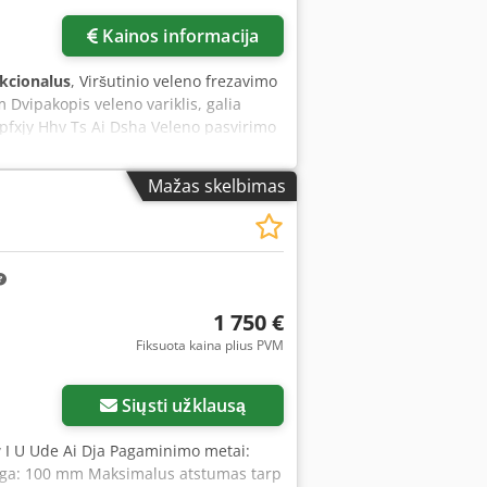
Kainos informacija
nkcionalus
, Viršutinio veleno frezavimo
Dvipakopis veleno variklis, galia
pfxjy Hhv Ts Ai Dsha Veleno pasvirimo
mm Aukščio reguliuojamas stalas Veleno
Mažas skelbimas
1 750 €
Fiksuota kaina plius PVM
Siųsti užklausą
 I U Ude Ai Dja Pagaminimo metai:
 eiga: 100 mm Maksimalus atstumas tarp