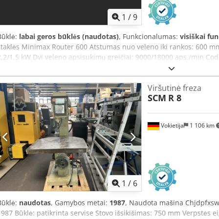
1
/
9
Būklė:
labai geros būklės (naudotas)
, Funkcionalumas:
visiškai fu
staklės Minimax Router 600 Atstumas nuo veleno iki rankos: 600 mm 
2,2/1,5 kW Dvi veleno apsisukimų greičiai: 9000/18000 aps./min Cod
kampo reguliavimas: 45-90-45 laipsniai Veleno vertikalus eiga: 80 
valdymas pneumatiniu būdu su pedalu
Viršutinė freza
SCM
R 8
Vokietija
1 106 km
1
/
6
Būklė:
naudotas
, Gamybos metai:
1987
, Naudota mašina Chjdpfxsw
1987 Būklė: patikrinta servise Stovo išsikišimas: 750 mm Verpstės