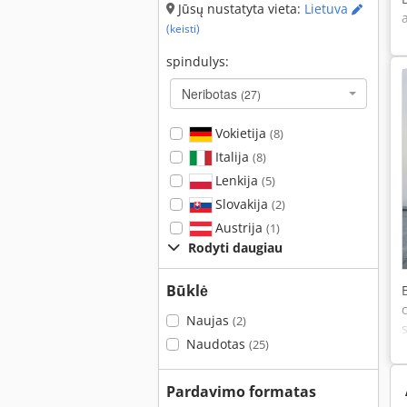
Jūsų nustatyta vieta:
Lietuva
(keisti)
spindulys:
Neribotas
(27)
Vokietija
(8)
Italija
(8)
Lenkija
(5)
Slovakija
(2)
Austrija
(1)
Rodyti daugiau
Būklė
Naujas
(2)
Naudotas
(25)
Pardavimo formatas