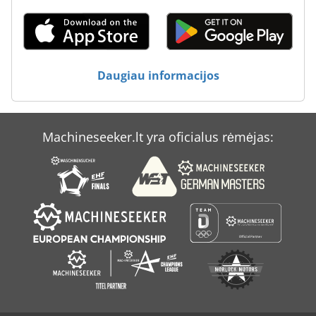
Tp 201
Transporto Laikikliai
Transporto Rėmeliai
Daugiau informacijos
Tur 560
Machineseeker.lt yra oficialus rėmėjas: