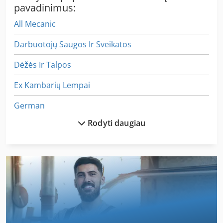
pavadinimus:
All Mecanic
Darbuotojų Saugos Ir Sveikatos
Dėžės Ir Talpos
Ex Kambarių Lempai
German
Rodyti daugiau
Hh Saugiklis
Idx 23
Iš Anksto Dengtos
Iš Anksto Nustatyti Skaitiklio
Kaip Susisiekti Su Mašina