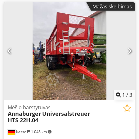
Mažas skelbimas
1
/
3
Mėšlo barstytuvas
Annaburger
Universalstreuer
HTS 22H.04
Kassel
1 048 km