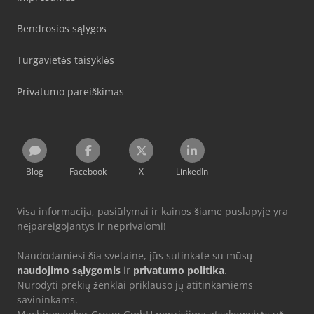
Bendrosios sąlygos
Turgavietės taisyklės
Privatumo pareiškimas
Blog
Facebook
X
LinkedIn
Visa informacija, pasiūlymai ir kainos šiame puslapyje yra
neįpareigojantys ir neprivalomi!
Naudodamiesi šia svetaine, jūs sutinkate su mūsų
naudojimo sąlygomis
ir
privatumo politika
.
Nurodyti prekių ženklai priklauso jų atitinkamiems
savininkams.