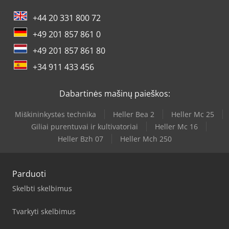
+44 20 331 800 72
+49 201 857 861 0
+49 201 857 861 80
+34 911 433 456
Dabartinės mašinų paieškos:
Miškininkystės technika
Heller Bea 2
Heller Mc 25
Giliai purentuvai ir kultivatoriai
Heller Mc 16
Heller Bzh 07
Heller Mch 250
Parduoti
Skelbti skelbimus
Tvarkyti skelbimus