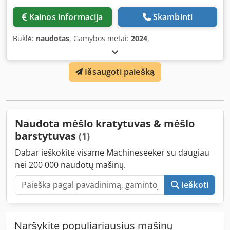
Kainos informacija
Skambinti
Būklė:
naudotas
, Gamybos metai:
2024
,
Išsaugoti paiešką
Naudota mėšlo kratytuvas & mėšlo
barstytuvas
(1)
Dabar ieškokite visame Machineseeker su daugiau
nei 200 000 naudotų mašinų.
Ieškoti
Naršykite populiariausius mašinų