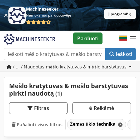
Machineseeker
Į programėlę
Nemokamai parduotuvėje
Parduoti
Ieškoti
/ ... / Naudotas mėšlo kratytuvas & mėšlo barstytuvas
Mėšlo kratytuvas & mėšlo barstytuvas
pirkti naudotą
(1)
Filtras
Reikšmė
Žemės ūkio technika
Mėš
Pašalinti visus filtrus