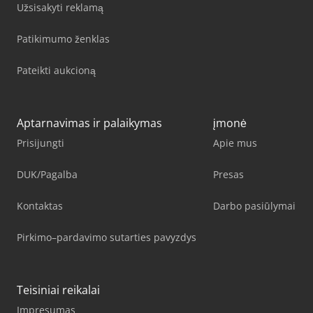
Užsisakyti reklamą
Patikimumo ženklas
Pateikti aukcioną
Aptarnavimas ir palaikymas
įmonė
Prisijungti
Apie mus
DUK/Pagalba
Presas
Kontaktas
Darbo pasiūlymai
Pirkimo–pardavimo sutarties pavyzdys
Teisiniai reikalai
Impresumas