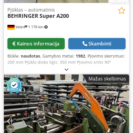
Pjūklas – automatinis
BEHRINGER
Super A200
Velen
1 176 km
Kainos informacija
Skambinti
Būklė:
naudotas
, Gamybos metai:
1982
, Pjovimo skersmuo:
200 mm Pjūklo disko ilgis: 350 mm Pjovimo sritis 90°
kampu: apvalus 200 mm Bendras energijos poreikis: 3,0
kW Staklių svoris: apie 0,45 t Matmenys (I x P x A): 1,4 x 1,4
Mažas skelbimas
x 1,3 m Automatinis pjovimo staklės su lanku - su tiekimo
ritininėmis bėgiais 1000 mm - Išankstinio nustatymo
skaitiklis Dedey N D H Hopfx Afwskr - Medžiagos atmušėjas
su išleidikliu, maks. 600 mm - Aušinimo įranga