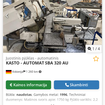
1
/
4
Juostinis pjūklas - automatinis
KASTO - AUTOMAT
SBA 320 AU
Vokietija
1 260 km
Kainos informacija
Skambinti
Būklė:
naudotas
, Gamybos metai:
1996
, Techniniai
duomenys: Mašinos svoris apie: 1750 kg Pjūklo variklis: 2,2
kW Bendras galios poreikis: 5 kW Pjovimo greitis: 17–90