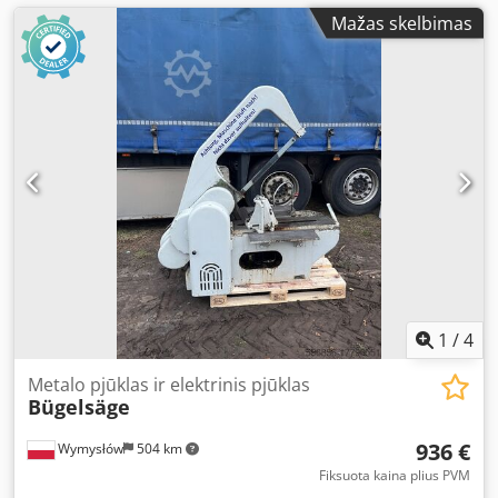
Mažas skelbimas
1
/
4
Metalo pjūklas ir elektrinis pjūklas
Bügelsäge
936 €
Wymysłów
504 km
Fiksuota kaina plius PVM