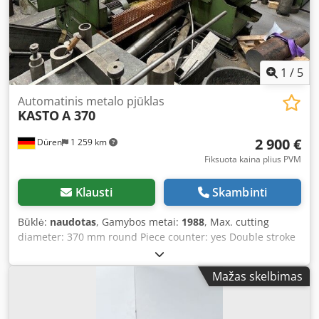
1
/
5
Automatinis metalo pjūklas
KASTO
A 370
2 900 €
Düren
1 259 km
Fiksuota kaina plius PVM
Klausti
Skambinti
Būklė:
naudotas
, Gamybos metai:
1988
, Max. cutting
diameter: 370 mm round Piece counter: yes Double stroke
possible Dedpfx Ajupmwrofwokr
Mažas skelbimas