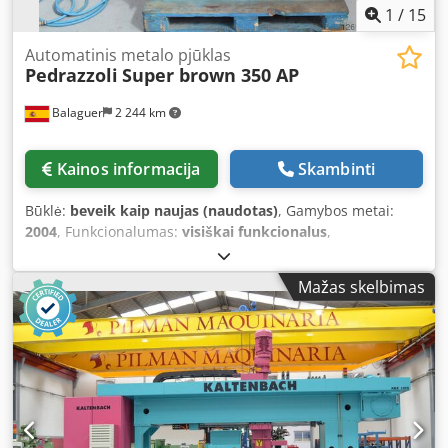
x W x H): 1500 x 700 x 1550 mm Weight: approx. 590 kg
1
/
15
Automatinis metalo pjūklas
Pedrazzoli
Super brown 350 AP
Balaguer
2 244 km
Kainos informacija
Skambinti
Būklė:
beveik kaip naujas (naudotas)
, Gamybos metai:
2004
, Funkcionalumas:
visiškai funkcionalus
,
mašinos/transporto priemonės numeris:
051888
, Used
automatic circular saw Brand: Pedrazzoli Model: SB 350/45
Mažas skelbimas
AP Serial number: 051888 Year: 2004 Headstock block
rotation mechanism for angled cuts up to 45° to the left,
with locking lever. Removable pneumatic anti-burr vice.
Pneumatic cylinder for vice movement, with adjustable
speed brake. Transmission with dual variable-pitch pulley
for adjustable speed from 15 to 90 m/s. Swinging head
mounted on adjustable self-lubricating bushes. 600 mm
stroke feeder operated by pneumatic cylinder. Repeatable