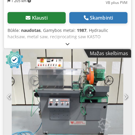
1 205 km
VB plius PVM
Klausti
Skambinti
Būklė:
naudotas
, Gamybos metai:
1987
, Hydraulic
hacksaw, metal saw, reciprocating saw KASTO
Unfortunately, there is no type plate available; the data is
taken from a comparable saw. Model: PSB WBS 210 / 230
Mažas skelbimas
Year of manufacture: 1980s Cutting capacity - round: Ø 250
mm Cutting capacity - square: 225 x 225 mm Cutting
capacity - rectangular: 260 x 100 mm Cutting speed: 11 - 13
- 17 - 22 - 26 - 34 m/min Dkjdpsq R Riisfx Afwer Saw blade
length: 400 mm Motor power: 1.4 and 1.8 kW, two-speed
switchable Power supply: 380 V, 50 Hz - For 90° cuts only,
no mitre adjustment - Saw motor with 2 speeds and 3 V-
belt stages - Hydraulic advancement of the saw bow -
Hydraulic cutting pressure adjustment via throttle valve -
Rapid feed for lowering the saw bow - Height-adjustable
material support table with mm scale, manually adjustable
via handwheel - Manual material clamping - Coolant
device integrated into the machine base Required space (L