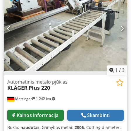
automatinio režimo darbą. Pjovimo kampas: 0°–45°–60°.
Griebtuvo atidarymo plotis: 350 mm. Apvalaus profilio
pjovimas 0° kampu = 280 mm. Apvalaus profilio pjovimas
45° kampu (kairėje) = 200 mm. Apvalaus profilio pjovimas
45° kampu (dešinėje) = 250 mm. Apvalaus profilio pjovimas
60° kampu (dešinėje) = 140 mm. Svoris: 1050 kg.
1
/
3
Automatinis metalo pjūklas
KLÄGER
Plus 220
Metzingen
1 242 km
Kainos informacija
Skambinti
Būklė:
naudotas
, Gamybos metai:
2005
, Cutting diameter: