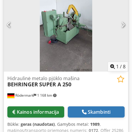
1
/
8
Hidraulinė metalo pjūklo mašina
BEHRINGER
SUPER A 250
Rödermark
1 168 km
Kainos informacija
Skambinti
Būklė:
geras (naudotas)
, Gamybos metai:
1989
,
mašinos/transporto priemonės numeris:
0172
, Offer 25286