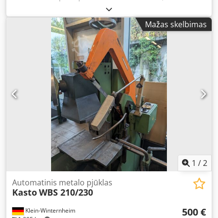
Technical Specifications: - Saw blade dimensions: 400 x 35
x 2.0 mm - Cutting capacity - at 90° - round: approx. 252
Mažas skelbimas
mm - flat: approx. 250 x 160 mm - square: approx. 210 x
210 mm - at 45° - round: approx. 160 mm Dsdpow Ei Tdofx
Afwokr - flat: approx. 150 x 150 mm - Automatic material
feed - Max. vice opening width: 265 mm - Mitre-adjustable
vice - Coolant system - Drive: 400 V / 0.65 / 1.6 kW - Space
requirement: approx. W 1400 x H 950 x D 1700 mm -
Weight: approx. 600 kg
1
/
2
Automatinis metalo pjūklas
Kasto
WBS 210/230
500 €
Klein-Winternheim