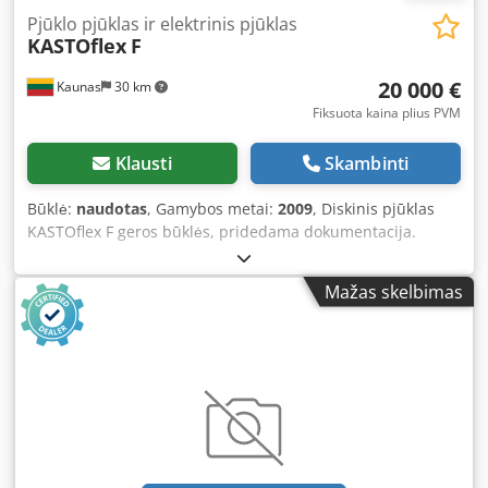
Pjūklo pjūklas ir elektrinis pjūklas
KASTOflex
F
20 000 €
Kaunas
30 km
Fiksuota kaina plius PVM
Klausti
Skambinti
Būklė:
naudotas
, Gamybos metai:
2009
, Diskinis pjūklas
KASTOflex F geros būklės, pridedama dokumentacija.
Galima išbandyti Kaune. Specifikacija Modelis: Kastoflex F
Metai: 2009 Svoris: 2700 kg Galia: 13 kW Matmenys: ilgis
Mažas skelbimas
4800 x Aukštis 2225 x plotis 2580 Automatinis padavimas,
numetimas Nuopjovų konvejeris Kampų pjovimas
Prispaudimas CNC kontroleris Pjovimas kampu 90 (round,
square, flat) 150 / 140 x 140 / 200 x 100 mm Pjovimas
kampu 45 (round, square, flat) 145 / 120 x 120 / 160 x 80
mm Pjovimas kampu 60 (round, square, flat) 115 / 100 x
100 / 120 x 60 Dkjdpfxewfd Ics Afwsr Disko diametras (Ø
350 mm opt.) Ø 400 to 450 mm Jei turėsite daugiau
klausimų, mielai atsakysime.