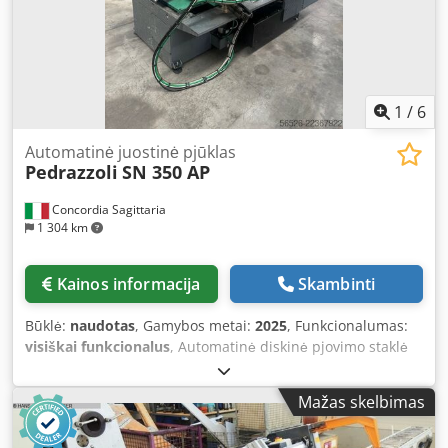
1
/
6
Automatinė juostinė pjūklas
Pedrazzoli
SN 350 AP
Concordia Sagittaria
1 304 km
Kainos informacija
Skambinti
Būklė:
naudotas
, Gamybos metai:
2025
, Funkcionalumas:
visiškai funkcionalus
, Automatinė diskinė pjovimo staklė
„Pedrazzoli“ modelis SN 350 AP. Djdpfx Afszmxzwewjkr
Naudota, atitinka CE standartus. Galima apžiūrėti staklę
Mažas skelbimas
veikiant. Pridedama naudojimo ir priežiūros instrukcija.
Galima pasirinkti rankinio, pusiau automatinio arba