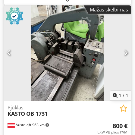
m/min Pjovimo skersmuo: 320 mm Didžiausias pjovimo
Mažas skelbimas
plotas: 320 x 320 mm Pjūklinės juostos ilgis: 4.930 x 34 x
1,1 mm Dedpjvpt Eysfx Afwokr Pateikimo ilgis: maks. 9×600
mm Užimamas plotas apie: 2,6 x 2,4 x 1,40 m Automatinė
juostinis pjūklas, tiesus pjūvis, min. pjaunamoji skersmuo
10 mm, min. pjaunamoji ilgis 6 mm, min. likutinio gabalo
ilgis 15 mm (automatikoje 80 mm), maks. medžiagos svoris
400 kg/m, aušinimo skysčio talpa 60 l, siurblio našumas 16
l/min, spaudos slėgis reguliuojamas 20–60 bar, skiedrų
transporterio ilgis 2.400 x 950 mm, ritininis stalas 2.200 x
950 mm, 5 vnt. atsarginių juostinių pjūklų 4.930 x 34 x 1,1
mm, naudojimo instrukcija
1
/
1
Pjūklas
KASTO
OB 1731
800 €
Austrija
963 km
EXW VB plius PVM