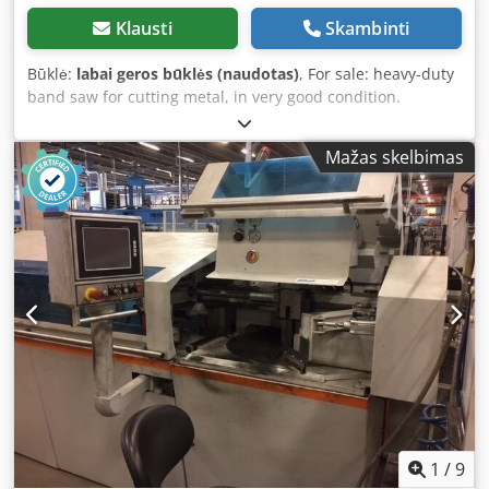
Klausti
Skambinti
Būklė:
labai geros būklės (naudotas)
, For sale: heavy-duty
band saw for cutting metal, in very good condition.
Dsdpfxju Udrie Afwekr
Mažas skelbimas
1
/
9