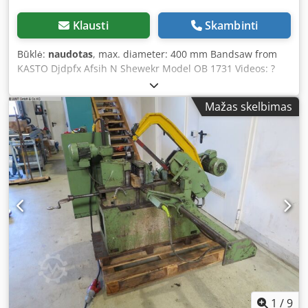
Klausti
Skambinti
Būklė:
naudotas
, max. diameter: 400 mm Bandsaw from
KASTO Djdpfx Afsih N Shewekr Model OB 1731 Videos: ?
feature=share ?feature=share
Mažas skelbimas
1
/
9