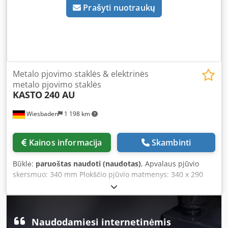
Prašyti nuotraukų
Metalo pjovimo staklės & elektrinės
metalo pjovimo staklės
KASTO
240 AU
Wiesbaden
1 198 km
Kainos informacija
Skambinti
Būklė:
paruoštas naudoti (naudotas)
, Apvalaus pjūvio
skersmuo: 340 mm Plokščio pjūvio matmenys: 340 x 290
mm Kvadratinio pjūvio matmenys: 325 x 325 mm Diskinio
pjūklo matmenys: 600 x 52 x 2,5 mm Variklio įtampa: 380 V,
galia – 6 kW Užimamas plotas: 2100 x 2100 x 1470 mm
Apytikslis svoris: 1840 kg Dkedeznvnkopfx Afwer
Naudodamiesi internetinėmis