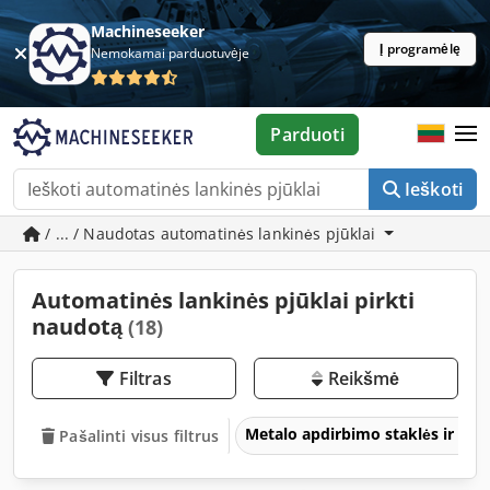
Machineseeker
Į programėlę
Nemokamai parduotuvėje
Parduoti
Ieškoti
/ ... / Naudotas automatinės lankinės pjūklai
Automatinės lankinės pjūklai pirkti
naudotą
(18)
Filtras
Reikšmė
Metalo apdirbimo staklės ir įra
Pašalinti visus filtrus