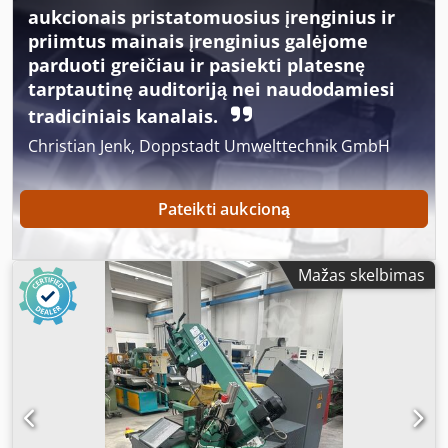
aukcionais pristatomuosius įrenginius ir
priimtus mainais įrenginius galėjome
parduoti greičiau ir pasiekti platesnę
tarptautinę auditoriją nei naudodamiesi
tradiciniais kanalais.
Christian Jenk, Doppstadt Umwelttechnik GmbH
Pateikti aukcioną
Mažas skelbimas