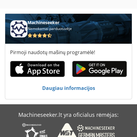
Machineseeker
Nemokamai parduotuvėje
Pirmoji naudotų mašinų programėlė!
Daugiau informacijos
Machineseeker.lt yra oficialus rėmėjas: