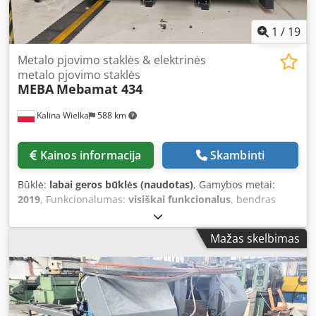
1
/
19
Metalo pjovimo staklės & elektrinės
metalo pjovimo staklės
MEBA
Mebamat 434
Kalina Wielka
588 km
Kainos informacija
Skambinti
Būklė:
labai geros būklės (naudotas)
, Gamybos metai:
2019
, Funkcionalumas:
visiškai funkcionalus
, bendras
svoris:
4 000 kg
, Laba diena, Dksdpfx Aezd Ag Sjfwor
Parduodame vokišką automatinę juostinę pjovimo staklę
Mažas skelbimas
Meba. Staklės yra praktiškai idealios būklės. Žemiau
pateikiamas įrenginio ir jo komplektacijos aprašymas.
Skirta visiškai automatinei ir produktyviai gamybai
pramonėje bei plieno prekyboje, tinkama pilnavidurių
medžiagų ir sunkiai apdirbamų medžiagų pjovimui. Dviejų