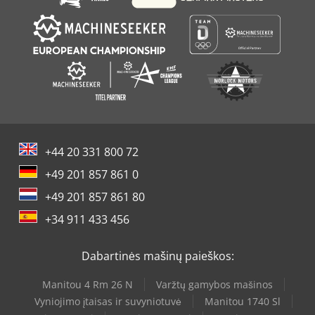
+44 20 331 800 72
+49 201 857 861 0
+49 201 857 861 80
+34 911 433 456
Dabartinės mašinų paieškos:
Manitou 4 Rm 26 N
Varžtų gamybos mašinos
Vyniojimo įtaisas ir suvyniotuvė
Manitou 1740 Sl