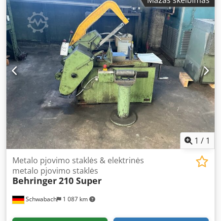
juostos ilgis: 5350 mm Geležtės plotis: 34 mm Geležtės
pozicionavimas) -USB sąsaja duomenų importui ir
storis: 1,10 mm Variklis Trifazis asinchroninis dviejų greičių
eksportui -Medžiagų duomenų bazė (automatinis
variklis Galia: 3,5 AG (apie 2,6 kW) Įtampa: 380 V – 50 Hz
parametrų parinkimas, >500 medžiagų, MEBA juostų
Sukimosi greitis: 1440 / 720 aps./min.
parinkimas) -Aliejaus dulksnos purškimas -Spyruoklinių
žnyplių spaudimo jėgos reguliavimas -Paketinis spaustuvas
-Išvesties stalas -Drožlių nuplovimo pistoletas -Balta spalva
-Darbo būsenos signalinė kolona -Centralizuotas tepimas -
Pavaromas įvesties rolotakas 3000x500 su 9 ritinėliais
Esame oficialus Meba prekės ženklo platintojas Lenkijoje.
Pjovimo staklės buvo patikrintos ir paruoštos tolimesniam
eksploatavimui daugeliui metų.
1
/
1
Metalo pjovimo staklės & elektrinės
metalo pjovimo staklės
Behringer
210 Super
Schwabach
1 087 km