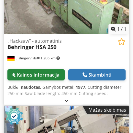
1
/
1
„Hacksaw“ - automatinis
Behringer
HSA 250
Eislingen/Fils
1 206 km
Kainos informacija
Skambinti
Būklė:
naudotas
, Gamybos metai:
1977
, Cutting diameter:
250 mm Saw blade length: 450 mm Cutting speed:
50/70/100/135 strokes/min Dkodpfx Ajcxxw Uofwer
Dimensions (LxWxH): 2.6 x 1.8 x 1.1 m Total power
Mažas skelbimas
requirement: 3.8 kW Machine weight approx.: 1.2 t - fully
automatic band saw machine