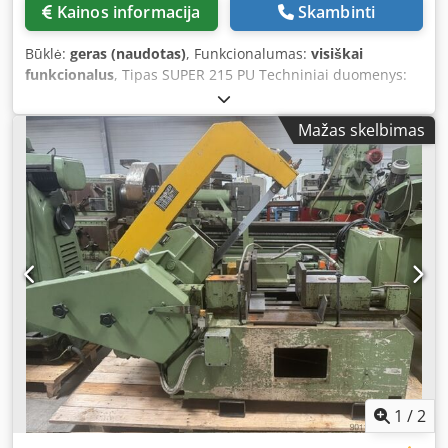
Kainos informacija
Skambinti
Būklė:
geras (naudotas)
, Funkcionalumas:
visiškai
funkcionalus
, Tipas SUPER 215 PU Techniniai duomenys:
Dodozfy Rdspfx Afwekr Pjovimo sritis Apvalus: 215 mm
Plokščias: 210 x 180 mm 4 greičiai Peilio ilgis: 350 x 30 x 2
Mažas skelbimas
mm
1
/
2