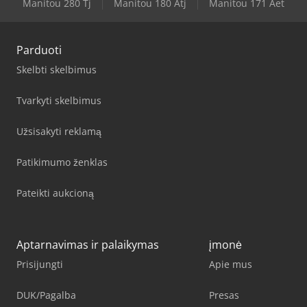
Manitou 280 Tj
Manitou 180 Atj
Manitou 171 Aet
Parduoti
Skelbti skelbimus
Tvarkyti skelbimus
Užsisakyti reklamą
Patikimumo ženklas
Pateikti aukcioną
Aptarnavimas ir palaikymas
įmonė
Prisijungti
Apie mus
DUK/Pagalba
Presas