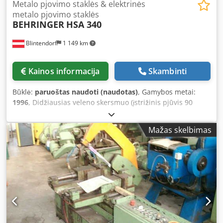
Metalo pjovimo staklės & elektrinės
metalo pjovimo staklės
BEHRINGER
HSA 340
Blintendorf
1 149 km
Kainos informacija
Skambinti
Būklė:
paruoštas naudoti (naudotas)
, Gamybos metai:
1996
, Didžiausias veleno skersmuo (įstrižinis pjūvis 90
laipsnių): 350 mm Dkodpfx Afszg Nr Tswor Staklių aukštis:
1300 mm Staklių plotis: 2200 mm Staklių ilgis: 2000 mm
Mažas skelbimas
Staklių svoris: 1,4 t