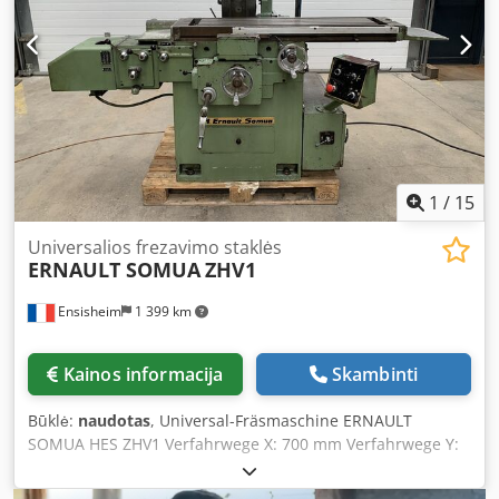
1
/
15
Universalios frezavimo staklės
ERNAULT SOMUA
ZHV1
Ensisheim
1 399 km
Kainos informacija
Skambinti
Būklė:
naudotas
, Universal-Fräsmaschine ERNAULT
SOMUA HES ZHV1 Verfahrwege X: 700 mm Verfahrwege Y:
250 mm Verfahrwege Z: 350 mm Drehzahlbereich: 40 –
2000 U/min Tischgröße: Länge 1200 mm x Breite 300 mm