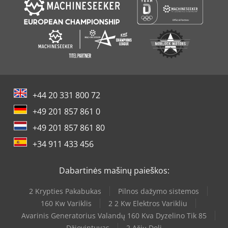
+44 20 331 800 72
+49 201 857 861 0
+49 201 857 861 80
+34 911 433 456
Dabartinės mašinų paieškos:
2 Krypties Pakabukas
Pilnos dažymo sistemos
160 Kw Variklis
2 2 Kw Elektros Varikliu
Avarinis Generatorius Valandų 160 Kva Dyzelino Tik 85
Džiovintuvas
2 Ašių Doli