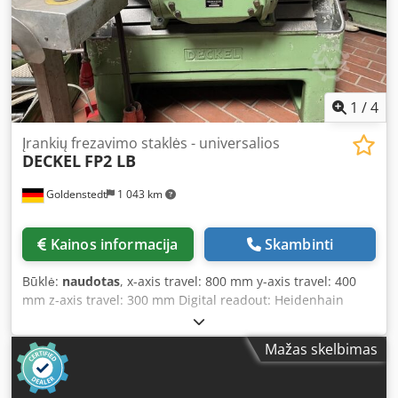
1
/
4
Įrankių frezavimo staklės - universalios
DECKEL
FP2 LB
Goldenstedt
1 043 km
Kainos informacija
Skambinti
Būklė:
naudotas
, x-axis travel: 800 mm y-axis travel: 400
mm z-axis travel: 300 mm Digital readout: Heidenhain
Table clamping surface: 1000 x 520 mm Speed range: 40 –
2000 rpm Spindle taper: SK 40 Total power requirement:
Mažas skelbimas
2.2 kW Machine weight: approx. 2.2 t Dcodpeqpl Uuefx Ac
Hsk Required space: approx. 1700 x 1600 x 1800 mm
Deckel FP 2 B – Slant bed, travelling column design