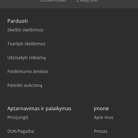
Parduoti
Skelbti skelbimus
Tvarkyti skelbimus
Užsisakyti reklamą
Patikimumo ženklas
Pateikti aukcioną
Aptarnavimas ir palaikymas
įmonė
Prisijungti
Apie mus
DUK/Pagalba
Presas