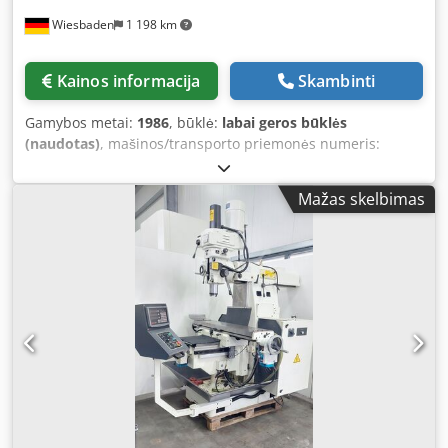
Wiesbaden
1 198 km
Kainos informacija
Skambinti
Gamybos metai:
1986
, būklė:
labai geros būklės
(naudotas)
, mašinos/transporto priemonės numeris:
12024
, Table clamping surface: 290 x 1250 mm Table travel
x-axis: 800 mm Table travel y-axis: 360 mm Table travel z-
Mažas skelbimas
axis: 450 mm Milling head swivels: 90/45° Spindle taper:
ISA 40 Spindle speeds: 56 - 4500 rpm Dcedpfxof Tc R Uo Ac
Hek Quill stroke: 125 mm Quill feeds: 0.035; 0.14; 0.7
mm/min Spindle drive: 1.8/2.4 kW Required space: 2000 x
1900 x 2300 mm Weight: 1700 kg