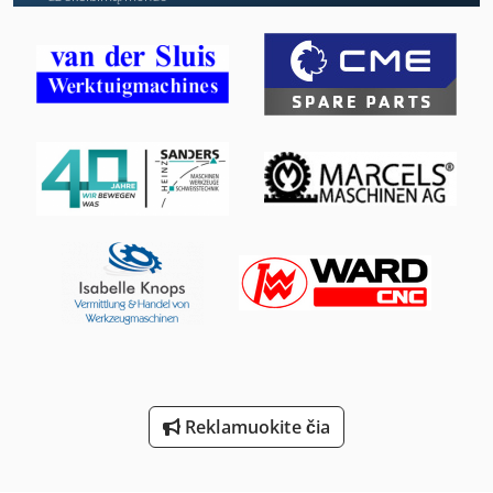
Kėlimo Stalas Su Ritininiai Konvejeriai
Laikiklis Su Velenu
Ls 703
Meh 5 2 1 8 B
Ng 200
Perforavimo Ir Pjaustymo
Ro Šlifavimo Staklės
Smėlis Sprogimo Spintelė 990
Stavostroj Vp 200
Reklamuokite čia
Tekinimo Su Skaitmeniniu Ekranu
Įrankis Ir Pjautuvas Malūnėlis