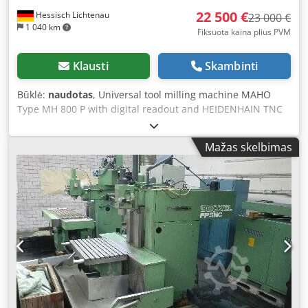
22 500 €
Hessisch Lichtenau
23 000 €
1 040 km
Fiksuota kaina plius PVM
Klausti
Skambinti
Būklė:
naudotas
, Universal tool milling machine MAHO
Type MH 800 P with digital readout and HEIDENHAIN TNC
121 path control. Machine number: 80983, year of
manufacture: 1982 The machine was overhauled by MMD
Mažas skelbimas
in 2008 and has since been only rarely used in an
electronics company’s maintenance workshop. Travel X:
700 mm, Y: 450 mm, Z: 500 mm Table size: 1050 x 627 mm
Spindle taper: ISO 40 Spindle speed: 40-2000 rpm, 18
steps Feed rate X, Z axis: 10-500 mm/min, stepless Feed
rate Y axis: 5-250 mm/min, stepless Dcjdov Amryopfx Ac
Hek Rapid traverse X, Z axis: 1.4 m/min Rapid traverse Y
axis: 0.7 m/min Quill stroke vertical: 100 mm Quill feed
vertical: 0.02 / 0.03 / 0.05 / 0.08 / 0.12 / 0.2 mm/rev Quill
stroke horizontal: 100 mm Spindle drive: 5.5 kW Power
connection: 380 Volt, 50 Hz, 10 kW Equipment/features: -