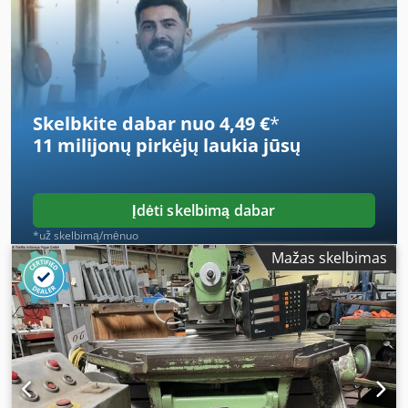
Vertikal-/Horizontal-Universal-Schwenkkopf 3-Achsen-
Digitalanzeige EAE Dcedpfx Aozmyp Noc Hjk Eilgang in 3
Achsen Betriebsspannung: 380 V Breite: 2000 mm Tiefe:
1800 mm Gesamthöhe: 1600 mm Gewicht: ca. 1,5 t
Skelbkite dabar nuo 4,49 €
*
11 milijonų pirkėjų
laukia jūsų
Įdėti skelbimą dabar
*už skelbimą/mėnuo
Mažas skelbimas