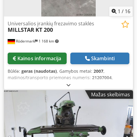
1
/
16
Universalios įrankių frezavimo staklės
MILLSTAR
KT 200
Rödermark
1 168 km
Kainos informacija
Skambinti
Būklė:
geras (naudotas)
, Gamybos metai:
2007
,
mašinos/transporto priemonės numeris:
21207004
,
Pasiūlymas 25434 Techniniai duomenys: - Ašių darbinė
eiga Dodpfx Asx Dl Hhoc Heck - X (išilginė) / Y (skersinė) / Z
Mažas skelbimas
(vertikali) 750 / 380 / 380 mm - Stalo matmenys 1300 x 300
mm - Įrankio tvirtinimas ISO 40 - Automatinis grąžto
įpresavimo pastūma - Įpresavimo eiga - Sriegimo įrenginys
140 mm - Atstumas tarp vertikalios ašies ir stalo 20 - 540
mm - Darbinio veleno apsisukimų dažnis 80 - 3800 aps/min
- X – Y ir Z ašių pastūma - Greita eiga 1400 mm/min - 45° į
kairę ir dešinę pasukamas vertikalus frezavimo galvutė -