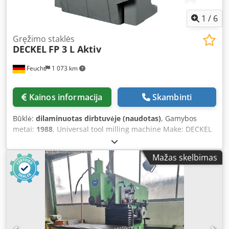
1
/
6
Gręžimo staklės
DECKEL
FP 3 L Aktiv
Feucht
1 073 km
Kainos informacija
Skambinti
Būklė:
dilaminuotas dirbtuvėje (naudotas)
, Gamybos
metai:
1988
, Universal tool milling machine Make: DECKEL
Model: FP 3 L Aktiv Year of manufacture: unknown –
overhauled, newly painted, RAL7035 light grey / RAL7012
Mažas skelbimas
basalt grey RAL5008 grey blue Machine no.: 2302-2319
Milling head type: 2271 Milling head no.: 700-0883 with
warranty Dcjdoh Rv U Ejpfx Ac Hsk Geometric inspection
with test report Accessories: - 3-axis active digital readout
HEIDENHAIN TNC 111 - Universal table 1000 x 520 mm (T-
slot: 16 mm) - Vertical milling head SK 40 with Draw bolt
thread S 20 x 2 - Central lubrication, electric - Coolant