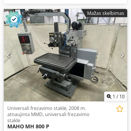
Mažas skelbimas
1
/
10
Universali frezavimo staklė, 2008 m.
atnaujinta MMD, universali frezavimo
staklė
MAHO
MH 800 P