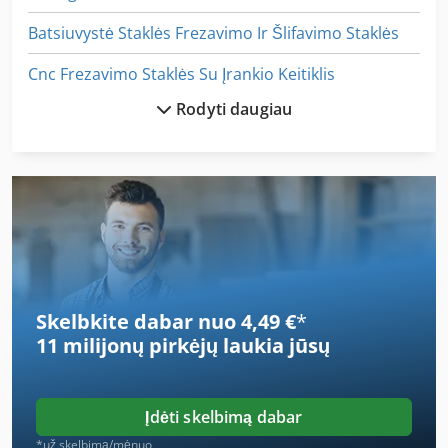
Batsiuvystė Staklės Frezavimo Ir Šlifavimo Staklės
Cnc Frezavimo Staklės Su Įrankio Keitiklis
Rodyti daugiau
Ga 11 Ff
German
Idx 23
Iš Anksto Dengtos
Išilginės Ir Skersinės Malonės 3022
Skelbkite dabar nuo 4,49 €
*
Kaip Susisiekti Su Kopijavimo Rėmai
11 milijonų pirkėjų
laukia jūsų
Kaip Susisiekti Su Mašina
Kaip Susisiekti Su Ratukais
Įdėti skelbimą dabar
Kaip Susisiekti Su Šlifavimo Staklės
*už skelbimą/mėnuo