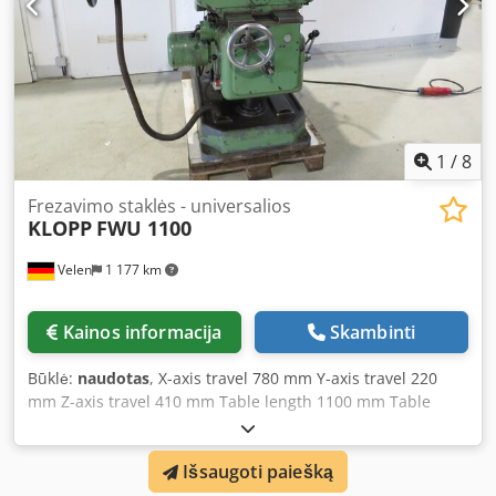
360° pasukamas viršutinis svirtis - Aušinimo skysčio
sistema - Pavara 400 V / 5,0 kW - Užimama vieta apie Plotis
2000 x Aukštis 2500 x Gylis 2100 mm - Svoris apie 2200 kg -
Atskiroje darbastalio / įrankių spintoje su įvairia priedais
1
/
8
Frezavimo staklės - universalios
KLOPP
FWU 1100
Velen
1 177 km
Kainos informacija
Skambinti
Būklė:
naudotas
, X-axis travel 780 mm Y-axis travel 220
mm Z-axis travel 410 mm Table length 1100 mm Table
width 270 mm Spindle speeds 40 - 960 rpm Spindle taper
SK 40 Total power requirement kW Machine weight
Išsaugoti paiešką
approx. 1.7 t Space requirement approx. 1.8 x 1.6 x 1.8 m
Dcsdpfoupxxnex Ac Hsk Horizontal milling machine -