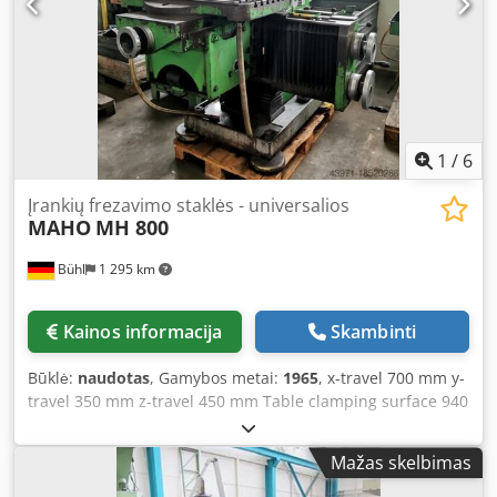
system - Operating manual - Drill bit grinding device with
diamond wheel - used, as seen -
1
/
6
Įrankių frezavimo staklės - universalios
MAHO
MH 800
Bühl
1 295 km
Kainos informacija
Skambinti
Būklė:
naudotas
, Gamybos metai:
1965
, x-travel 700 mm y-
travel 350 mm z-travel 450 mm Table clamping surface 940
x 510 mm Spindle taper SK 40 Spindle speeds 32 - 1600
rpm Feeds - longitudinal & cross 8 - 400 mm/min Feeds -
Mažas skelbimas
vertical 4 - 200 mm/min Total power requirement 4.5 kW
Machine dimensions (L x W x H) 1.85 x 1.62 x 1.83 m