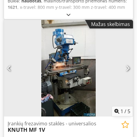
Būklė:
naudotas
, mašinos/transporto priemonės numeris:
1621
, x-travel: 800 mm y-travel: 300 mm z-travel: 400 mm
Table size: 1000 x 440 mm Tool holder: SK40 Spindle
speeds (pulley): 40 - 2000 rpm Number of spindle speed
Mažas skelbimas
steps: 18 Maximum spindle speed: (6000 possible by
changing the belt) rpm Feed range: 10 - 500 mm/min
Number of feed steps: 18 Total power requirement: 3 kW
Dcsdpfx Acoh Ra Nqe Hjk Machine weight approx.: 2.1 t
Space requirement approx.: 1600 x 1550 x 1930 mm
Universal tool milling machine in travelling column design,
suitable for machining heavy workpieces. Equipped with a
3-axis rotary and swiveling worktable, power feeds and
rapid traverses in all 3 axes, vertical and horizontal quills
with high-speed head. Maximum speeds of
1900/2350/3000/3750/4750/6000 rpm adjustable via belt
drive. Includes coolant pump, universal clamping table
with 6 T-slots of 16 mm x 7. Separate control cabinet (main
machine switch not included).
1
/
5
Įrankių frezavimo staklės - universalios
KNUTH
MF 1V