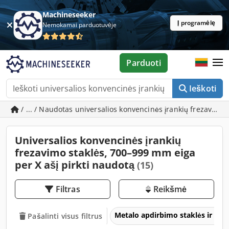
Machineseeker
Į programėlę
Nemokamai parduotuvėje
Parduoti
Ieškoti
/ ... / Naudotas universalios konvencinės įrankių frezavimo
Universalios konvencinės įrankių
frezavimo staklės, 700–999 mm eiga
per X ašį pirkti naudotą
(15)
Filtras
Reikšmė
Metalo apdirbimo staklės ir įra
Pašalinti visus filtrus