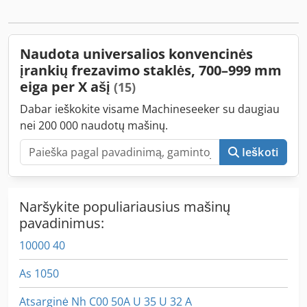
including dividing table
Naudota universalios konvencinės
įrankių frezavimo staklės, 700–999 mm
eiga per X ašį
(15)
Dabar ieškokite visame Machineseeker su daugiau
nei 200 000 naudotų mašinų.
Ieškoti
Naršykite populiariausius mašinų
pavadinimus:
10000 40
As 1050
Atsarginė Nh C00 50A U 35 U 32 A