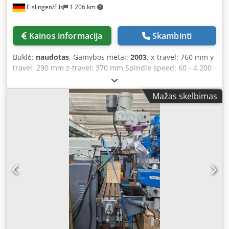
Eislingen/Fils
1 206 km
Kainos informacija
Skambinti
Būklė:
naudotas
, Gamybos metai:
2003
, x-travel: 760 mm y-
travel: 290 mm z-travel: 370 mm Spindle speed: 60 - 4,200
rpm Table: 750 x 230 mm Dcjdpfx Acot U Rm Uo Hjk Quill
stroke: 127 mm Quill feed: (3) 0.04; 0.08; 0.13 mm/rev Feed
Mažas skelbimas
range: 19 - 890 (x) mm/min Spindle taper: SK 30 Column
overhang: 171 - 476 mm Total power requirement: 2.4 kVA
Machine weight approx.: 0.95 t Space requirement
approx.: 2.05 x 1.63 x 2.07 m The MF1 universal milling
machine series impresses with its robust design and has
become indispensable in many repair shops as well as
training and production departments. The X-axis features
a feed device with stepless adjustment, and the swiveling
vertical milling head, with its wide, continuously variable
speed range, is capable of machining steel and non-
ferrous metals. Standard equipment includes both an
automatic quill feed and a pneumatic tool clamping
system, as well as a digital position display. ·Swiveling and