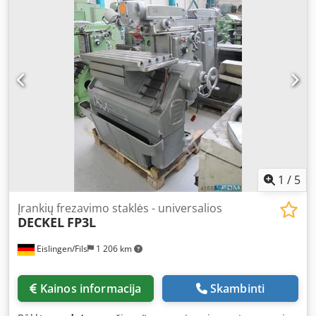
Dcsdevzhh Tspfx Ac Hek Accessories: Swiveling vertical
head with extendable quill, universal table, counter
bearing, coolant system
1
/
5
Įrankių frezavimo staklės - universalios
DECKEL
FP3L
Eislingen/Fils
1 206 km
Kainos informacija
Skambinti