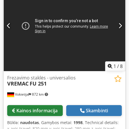
Universal swivel-tilt table Incl. various SK40 tool holders,
pull stud thread S20x2 Collet chuck Machine was
overhauled for approx. €24,000.00
1
/
8
Frezavimo staklės - universalios
VREMAC
FU 251
Vokietija
872 km
Kainos informacija
Skambinti
Būklė:
naudotas
, Gamybos metai:
1998
, Technical details:
x-axis travel: 820 mm y-axis travel: 280 mm z-axis travel: