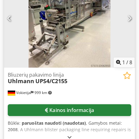
Maitinimas: 400 V, 50 Hz (maks. galia 12 kW, vidutinė galia
7 kW) - Suspausto oro tiekimas: 700 Nl/min, 6 - 8,5 bar -
Aušinimo įrenginys: chilleris Euro cold ACW-LP 16T
Bliustrai: - Bliustrai: PVC/ALU tipo. - Matmenys: plotis 30 -
88 mm x ilgis 60 - 135 mm x storis 3 - 12 mm - Galimos
dalys: Galima tiekti su IMA A83 horizontaliąja kartonavimo
mašina
1
/
8
Bliuzerių pakavimo linija
Uhlmann
UPS4/C2155
Vokietija
999 km
Kainos informacija
Būklė:
paruoštas naudoti (naudotas)
, Gamybos metai:
2008
, A Uhlmann blister packaging line requiring repairs is
available. 1) Blister machine Uhlmann UPS 4 ETX, year of