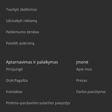
Tvarkyti skelbimus
Užsisakyti reklamą
Patikimumo ženklas
Pateikti aukcioną
Aptarnavimas ir palaikymas
įmonė
Prisijungti
Apie mus
DUK/Pagalba
Presas
Kontaktas
Darbo pasiūlymai
Pirkimo–pardavimo sutarties pavyzdys