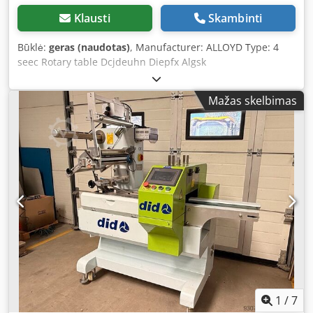
Klausti
Skambinti
Būklė:
geras (naudotas)
, Manufacturer: ALLOYD Type: 4
seec Rotary table Dcjdeuhn Diepfx Algsk
Mažas skelbimas
1
/
7