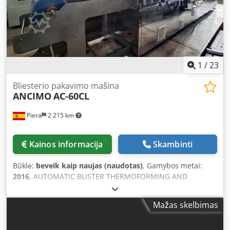
1
/
23
Bliesterio pakavimo mašina
ANCIMO
AC-60CL
Piera
2 215 km
Kainos informacija
Skambinti
Būklė:
beveik kaip naujas (naudotas)
, Gamybos metai:
2016
, AUTOMATIC BLISTER THERMOFORMING AND
SEALING MACHINE ANCIMO AC-60 CL Manufacturer:
ANCIMO Model: AC-60 CL Year of manufacture: 2016
Mažas skelbimas
Condition: Excellent. Very few operating hours. Complete
documentation available. GENERAL DESCRIPTION