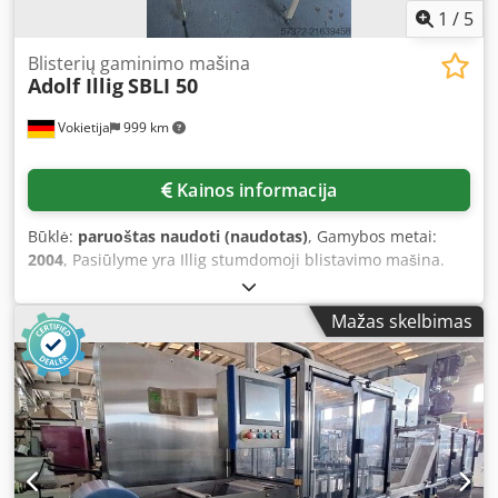
1
/
5
Blisterių gaminimo mašina
Adolf Illig
SBLI 50
Vokietija
999 km
Kainos informacija
Būklė:
paruoštas naudoti (naudotas)
, Gamybos metai:
2004
, Pasiūlyme yra Illig stumdomoji blistavimo mašina.
Blistėrių ilgis: 110–500 mm, plotis: 50–280 mm, didžiausias
blistėrių gylis: 80 mm, su atlenkiamu kraštu. Galima
Mažas skelbimas
apžiūrėti vietoje. Dodpfxsyyplce Algjck