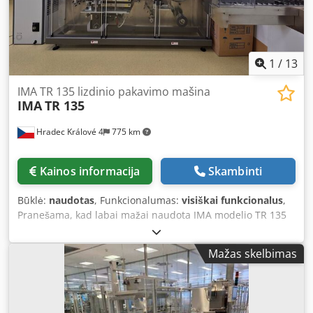
1
/
13
IMA TR 135 lizdinio pakavimo mašina
IMA
TR 135
Hradec Králové 4
775 km
Kainos informacija
Skambinti
Būklė:
naudotas
, Funkcionalumas:
visiškai funkcionalus
,
Pranešama, kad labai mažai naudota IMA modelio TR 135
vidutinio greičio bliustrų pakavimo mašina. - Gamintojas:
IMA - Modelis: TR 135 - Formavimo pajėgumas: maks. 90
Mažas skelbimas
ciklų/min Dcsdey Slchspfx Algek - Pjovimo pajėgumas:
maks. 230 ciklų/min - Valdymo sistema: spalvotas jutiklinis
ekranas - Padavimo sistema: išankstinio padavimo
bunkeris, talpa 45 l + vibracinis padavimo dubuo -