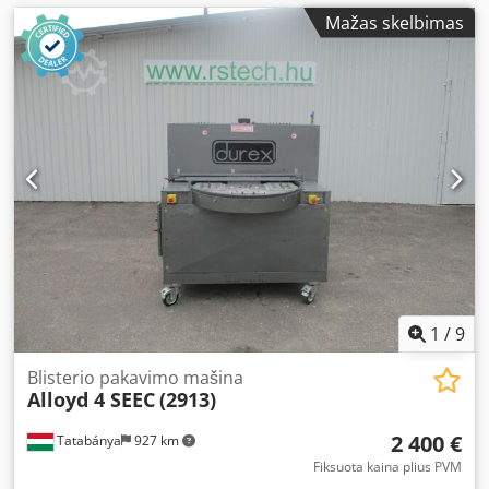
Mažas skelbimas
1
/
9
Blisterio pakavimo mašina
Alloyd 4 SEEC
(2913)
2 400 €
Tatabánya
927 km
Fiksuota kaina plius PVM