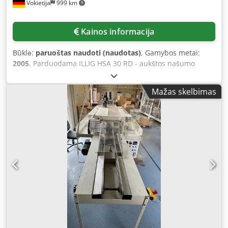
Vokietija
999 km
customer-specific; Max. forming film roll diameter: 600
mm; Power consumption: 9.6 kW; Machine dimensions:
4800×740×1700 mm; Weight: 2,200 kg. Please note that our
Kainos informacija
new prices are often below typical used machine prices.
Feel free to contact us and tell us about your packaging
Būklė:
paruoštas naudoti (naudotas)
, Gamybos metai:
requirements. – We generally always have 30-50 different
2005
, Parduodama ILLIG HSA 30 RD - aukštos našumo
new machines available from stock for immediate delivery.
pravažiuojanti blisterio sandarinimo įranga: Blisterio
For machines manufactured to customer specifications, we
plėvelės: PVC, PET APET/PETG, PS, plėvelės storis: 150µm-
offer very short lead times from around 3 weeks. – All
Mažas skelbimas
600µm, dangos medžiagos: sandarinamas kartonas,
machines are available with a full warranty. Dsdpfx Aev
aliuminio kompozitinės plėvelės, Tyvek, didžiausias
Nkvcelgjck
sandarinimo plotas X/Y - apie 500 mm/300 mm, didžiausias
tempimas - apie 100 mm, 8-18 taktų per minutę. Apžiūrėti
galima susitarus. Tikėtina, kad bus prieinama nuo 2026 m.
birželio. Dcsdpfxeylbrke Algjk