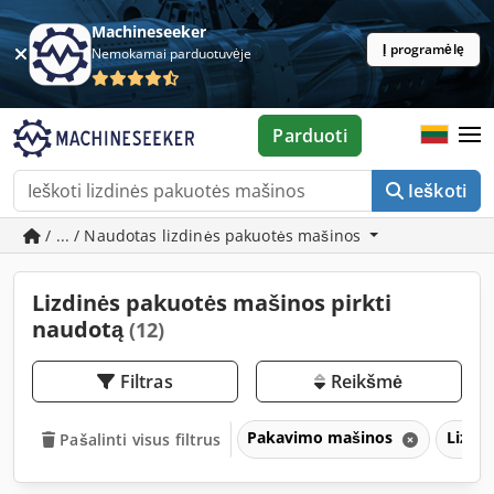
Machineseeker
Į programėlę
Nemokamai parduotuvėje
Parduoti
Ieškoti
/ ... / Naudotas lizdinės pakuotės mašinos
Lizdinės pakuotės mašinos pirkti
naudotą
(12)
Filtras
Reikšmė
Pakavimo mašinos
Lizdi
Pašalinti visus filtrus