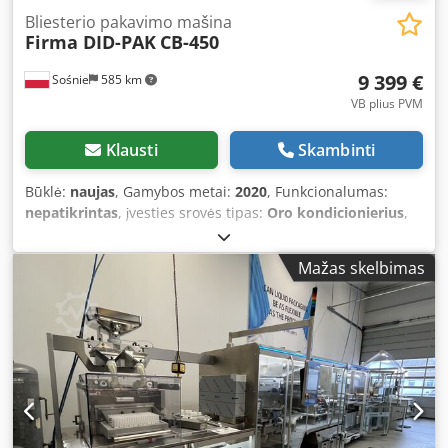
Bliesterio pakavimo mašina
Firma DID-PAK
CB-450
9 399 €
Sośnie
585 km
VB plius PVM
Klausti
Skambinti
Būklė:
naujas
, Gamybos metai:
2020
, Funkcionalumas:
nepatikrintas
, įvesties srovės tipas:
Oro kondicionierius
,
įėjimo įtampa:
220 V
, plėvelės plotis:
450 mm
, vynų
diametras:
300 mm
, bendras svoris:
600 kg
, įėjimo srovė:
Mažas skelbimas
16 A
, pjovimo ilgis (maks.):
6 000 mm
, papildomos įrangos
savybės:
SZCZĘKI Z EUROZAWIESZKĄ
, Siūlome naują
„FLOW PACK“ tipo pakavimo mašiną, skirtą pakuoti į
lizdines pakuotes, gamintojo „DID-PAK“, modelis CB-450,
pagaminta 2020 m. – MAŠINA 100 % PILNAI
SUKOMPLEKTUOTA. NUOTRAUKOJE NEMATOMAS
PRODUKTŲ ĮVEDIMO ĮTAISAS, NES GAMINTOJAS,
TIEKDAMAS MAŠINĄ, NEĮDIEGĖ JO Į PRODUKCIJOS LINIJĄ,
TAIGI NEREIKĖJO JOS VISIŠKAI SURINKTI. Pakavimo mašinos