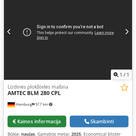
1
/
1
Lizdinės plokštelės mašina
AMTEC
BLM 280 CPL
Hamburg
917 km
Kainos informacija
Skambinti
Būklė:
naujas
, Gamybos metai:
2025
, Economical blister