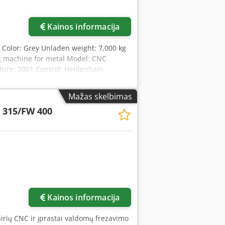
Kainos informacija
, Color: Grey Unladen weight: 7,000 kg
ng machine for metal Model: CNC
ure: 2001 Control: Heidenhain
peed: 10,000 rpm Chjdoywt Nyepfx
 400 kg Including filter unit Interlit
Mažas skelbimas
on video available Machine weight:
 315/FW 400
manufacture: 2001 - Documentation
 No - Operating hours: 26,266 - Control
-axis travel (mm): 630 - Y-axis travel
e width (mm): 600 - Tool holder: SK40 -
magazine - Transport dimensions: 3,500
0 kg - Number of transport units: 1
ferential taxation: VAT deductible for
strial equipment Lukas van Rossum
Kainos informacija
vairių CNC ir įprastai valdomų frezavimo