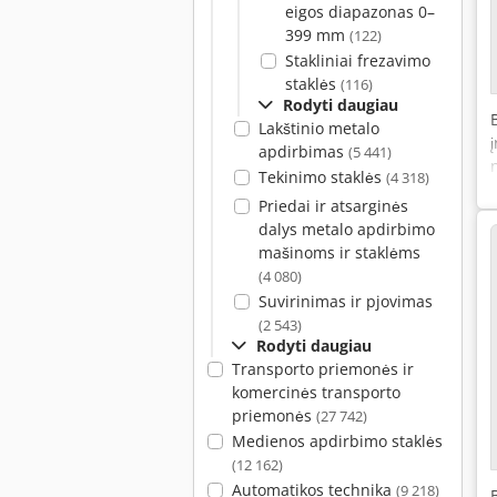
eigos diapazonas 0–
399 mm
(122)
Stakliniai frezavimo
staklės
(116)
Rodyti daugiau
Lakštinio metalo
apdirbimas
(5 441)
Tekinimo staklės
(4 318)
Priedai ir atsarginės
dalys metalo apdirbimo
mašinoms ir staklėms
(4 080)
Suvirinimas ir pjovimas
(2 543)
Rodyti daugiau
Transporto priemonės ir
komercinės transporto
priemonės
(27 742)
Medienos apdirbimo staklės
(12 162)
Automatikos technika
(9 218)