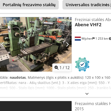
Portalinių frezavimo staklių
Universalios tradicinės
Transport packages [pcs.]: 1 Financial Information: VAT: The stated
scheme: VAT deductible for businesses Delivery and trade-in possible
equipment. Lukas van Rossum
Freziniai staklės A
Abene
VHF2
Wijchen
1 253 km
1
/
12
Būklė:
naudotas
, Matmenys (ilgis x plotis x aukštis): 120 x 100 x 1
sertifikatas: nėra - Ašių skaičius [vnt.]: 3 - X ašies eiga [mm]: 550 - 
[mm]: 500 - Stalo ilgis [mm]: 1000 - Stalo plotis [mm]: 250 - Įrankio 
sukimosi greitis [aps./min.]: 44 - Didžiausiasis veleno sukimosi grei
matmenys: 1200 mm x 1000 mm x 1600 mm (ilgis x plotis x aukštis) 
Frezavimo staklės
kaina yra be PVM PVM / Diferencinis apmokestinimas: PVM galima a
2015
Abxja Pristatymas ir senos įrangos atsiėmimas galimi bet kuriuo me