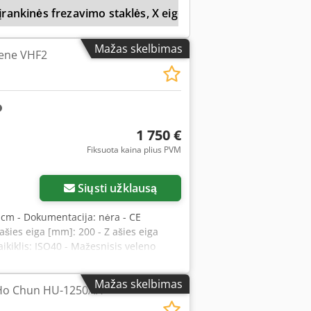
 įrankinės frezavimo staklės, X eigos diapazonas 0–399 m
 price is subject to VAT VAT/margin
 at any time for all industrial
Mažas skelbimas
bene VHF2
1 750 €
Fiksuota kaina plius PVM
Siųsti užklausą
60 cm - Dokumentacija: nėra - CE
Y ašies eiga [mm]: 200 - Z ašies eiga
laikiklis: ISO40 - Mažesnisis veleno
tis [aps./min.]: 2000 - Transportavimo
Finansinė informacija PVM: nurodyta
Mažas skelbimas
 Ho Chun HU-1250AH
tskaityti įmonėms Chjdpfxjzrx Rcs
tu, taikoma visai pramoninei įrangai.