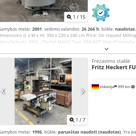
1
/
15
Gamybos metai:
2001
, veikimo valandos:
26 266 h
, būklė:
naudotas
Dimensions (L x W x H): 350 x 220 x 240 cm Price: On request Milli
Manufacturer: DMG / Deckel MAHO Type: DMU60T Year of manufact
Operating hours: 26,266 Work area: 630 x 560 x 560 mm Spindle s
Abxoa Table size: 1,000 x 600 mm Taper: ISO40 Max. workpiece weight:
Frezavimo staklė
SK200-760 Including tool container Including documentation Functi
Fritz Heckert
FU
6,700 kg Machine dimensions: 3,500 x 2,400 x 2,200 mm - Year of 
available: Yes - CE marking available: Yes - CE certificate available:
type: CNC - Control system brand: Heidenhain - Number of axes: 3 - X
(mm): 560 - Z-axis travel (mm): 560 - Table length (mm): 1,000 - Tabl
Vokietija
999 km
Max. spindle speed (rpm): 10,000 - Options: external cooling, tool 
mm x 2,200 mm x 2,400 mm (L x W x H) - Transport weight (kg): 7,00
Financial information VAT: The stated price is subject to VAT VAT/dif
businesses Delivery and trade-in possible at any time for all indu
1
/
7
Gamybos metai:
1996
, būklė:
paruoštas naudoti (naudotas)
, Yra į