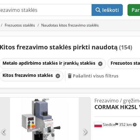
Ieškoti
Par
Frezuotos staklės
Naudotas kitos frezavimo staklės
Kitos frezavimo staklės pirkti naudotą
(154)
Metalo apdirbimo staklės ir įrankių staklės
Frezuotos st
Kitos frezavimo staklės
Pašalinti visus filtrus
Frezavimo / gręžim
CORMAK
HK25L 
Siedlce
352 km