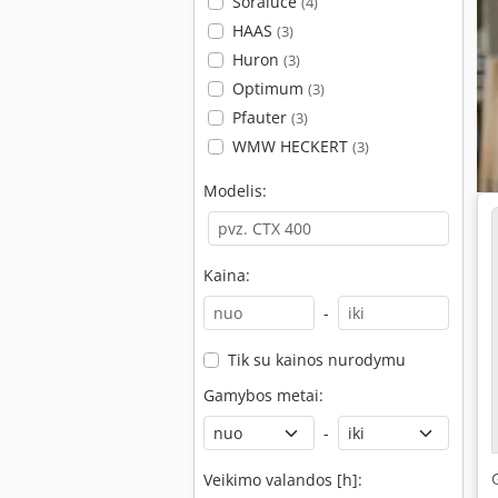
Soraluce
(4)
HAAS
(3)
Huron
(3)
Optimum
(3)
Pfauter
(3)
WMW HECKERT
(3)
Modelis:
Kaina:
-
Tik su kainos nurodymu
Gamybos metai:
-
Veikimo valandos [h]: