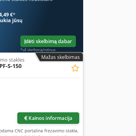
4,49 €
*
ukia jūsų
Įdėti skelbimą dabar
*už skelbimą/mėnuo
Mažas skelbimas
imo stakles
PF-S-150
Kainos informacija
odama CNC portalinė frezavimo staklė,