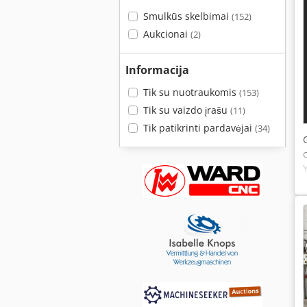
Smulkūs skelbimai
(152)
Aukcionai
(2)
Informacija
Tik su nuotraukomis
(153)
Tik su vaizdo įrašu
(11)
Tik patikrinti pardavėjai
(34)