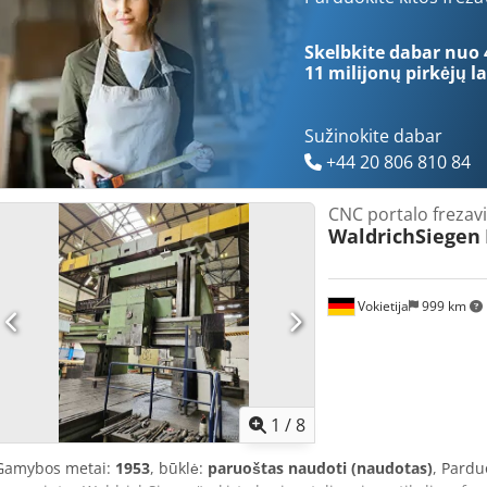
Skelbkite dabar nuo 
11 milijonų pirkėjų
la
Sužinokite dabar
+44 20 806 810 84
CNC portalo frezav
WaldrichSiegen
Vokietija
999 km
1
/
8
Gamybos metai:
1953
, būklė:
paruoštas naudoti (naudotas)
, Pardu