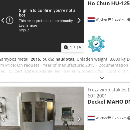
Ho Chun
HU-12
Lukas van Rossum
Wijchen
1 253 km
1
/
15
Gamybos metai:
2015
, būklė:
naudotas
, Unladen weight: 3,600 kg D
cm Price: On request - Year of manufacture: 2015 - Documentation a
Yes - CE certificate available: No - Serial number: 5752 - Control: CN
Vertical - Control system brand: Heidenhain - Power [kW]: 12.0 - Num
1250 - Y-axis travel [mm]: 540 - Z-axis travel [mm]: 520 - Table len
Frezavimo staklės
Tool holder: BT50 - Main spindle power [kW]: 7.5 - Min. spindle sp
60T 2001
[rpm]: 2000 - Tools included: Yes - Transport dimensions: 2100mm
Deckel MAHO
D
Transport weight [kg]: 3600kg - Number of transport packages: 2 C
Information VAT: The listed price is excluding VAT VAT/Margin sch
Delivery and trade-in possible at any time for all items from the i
Wijchen
1 253 km