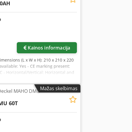
50AH
Kainos informacija
imensions (L x W x H): 210 x 210 x 220
vailable: Yes - CE marking present:
C - Horizontal/Vertical: Horizontal and
ber of axes: 3 - X-axis travel [mm]:
gth [mm]: 1800 - Table width [mm]: 400 -
Mažas skelbimas
 Deckel MAHO DMU
eed [rpm]: 275 - Max. spindle speed
 x 2100mm x 2200mm (L x W x H) -
MU 60T
edpfx Abezrx N Eexoha Financial
eme: VAT deductible for businesses
ndustrial sector Lukas van Rossum