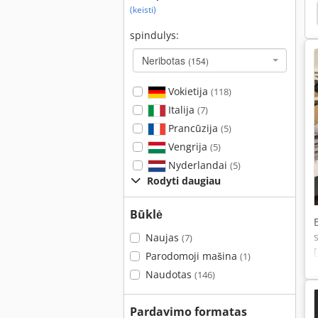
(keisti)
rezavimo Staklės
Frezavimo Stakles
Soraluce
spindulys:
Neribotas
(154)
Vokietija
(118)
Italija
(7)
Prancūzija
(5)
Vengrija
(5)
Nyderlandai
(5)
Rodyti daugiau
Būklė
Naujas
(7)
Parodomoji mašina
(1)
Naudotas
(146)
Pardavimo formatas