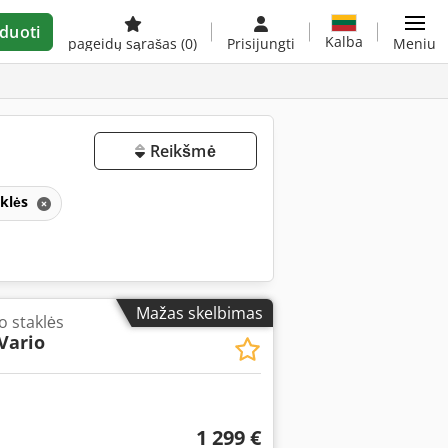
duoti
Kalba
pageidų sąrašas
(0)
Prisijungti
Meniu
Reikšmė
aklės
Mažas skelbimas
o staklės
Vario
1 299 €