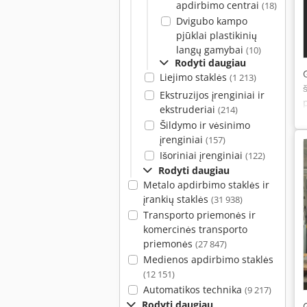
apdirbimo centrai
(18)
Dvigubo kampo
pjūklai plastikinių
langų gamybai
(10)
Rodyti daugiau
Liejimo staklės
(1 213)
Ekstruzijos įrenginiai ir
ekstruderiai
(214)
Šildymo ir vėsinimo
įrenginiai
(157)
Išoriniai įrenginiai
(122)
Rodyti daugiau
Metalo apdirbimo staklės ir
įrankių staklės
(31 938)
Transporto priemonės ir
komercinės transporto
priemonės
(27 847)
Medienos apdirbimo staklės
(12 151)
Automatikos technika
(9 217)
Rodyti daugiau