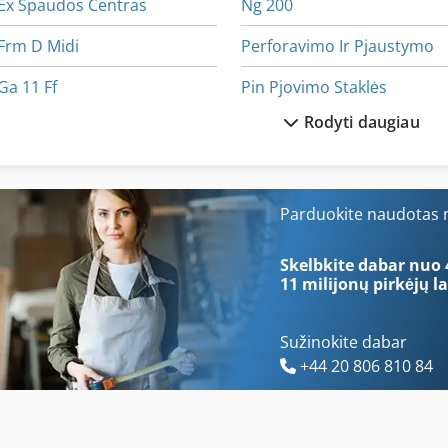
Ex Spaudos Centras
Ng 200
Frm D Midi
Perforavimo Ir Pjaustymo
Ga 11 Ff
Pin Pjovimo Staklės
Rodyti daugiau
German
Profiliuotas 140 Suvirintoja
Hh Saugiklis
Prokuwa Plastiko Gmbh
Kaip Susisiekti Su Mašina
Ro Pjovimo Staklės
Parduokite naudotas m
Kaip Susisiekti Su Ratukais
Ro Šlifavimo Staklės
Skelbkite dabar nuo 
11 milijonų pirkėjų
la
Sužinokite dabar
+44 20 806 810 84