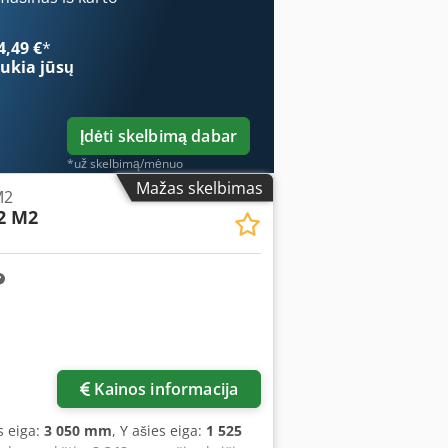
artinis nustatymas) • Rotacinis
pakartojamumas • Patogus naudoti cnc
4,49 €
*
 keitimas efektyvumui užtikrinti •
ukia jūsų
ina nuoseklius rezultatus Chjdpfx
 partijoms
Įdėti skelbimą dabar
*už skelbimą/mėnuo
Mažas skelbimas
M2
2 M2
Kainos informacija
es eiga:
3 050 mm
, Y ašies eiga:
1 525