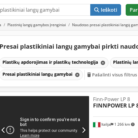
Ieškoti
Par
a
Plastinių langų gamybos įrenginiai
Naudotas presai plastikiniai langų ga
Presai plastikiniai langų gamybai pirkti naud
Plastikų apdorojimas ir plastikų technologija
Plastinių l
Presai plastikiniai langų gamybai
Pašalinti visus filtrus
Finn-Power LP 8
FINNPOWER
LP 
Italija
1 266 km