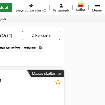
duoti
Kalba
pageidų sąrašas
(0)
Prisijungti
Meniu
mybai
otą
(4)
Reikšmė
angų gamybos įrenginiai
Mažas skelbimas
8