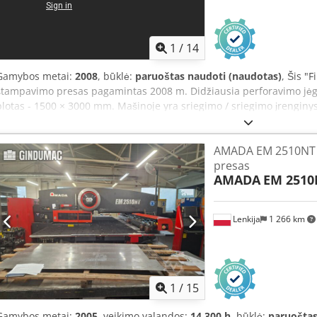
1
/
14
Gamybos metai:
2008
, būklė:
paruoštas naudoti (naudotas)
, Šis "
štampavimo presas pagamintas 2008 m. Didžiausia perforavimo jėga
plotas - 1500 × 3000 mm. Mašinoje yra sriegimo / sriegimo įrenginys, 
sriegiklius iki M8, ir universalus įrankių bokštelis. Apsvarstykite gal
bokštelinį perforatorių. Susisiekite su mumis dėl išsamesnės inform
AMADA EM 2510NT C
30 tonų Chedpfxoyh I Ibs Aa Eea • Didžiausias pakraunamo lapo dy
presas
lakšto iškrovimo dydis: 1500 × 4000 mm • Perforavimo darbinis plot
AMADA
EM 2510
plotas: 3000 mm: 1500 × 2500 mm • Sriegimo / sriegimo įrenginys bokš
kaip M8 • Įrankių bokštelio konfigūracija: • 1 × daugiafunkcinis įranki
indeksavimo stotys • 1 formavimo stotis formavimo operacijoms • Iš
Lenkija
1 266 km
detalėms (priekinė ir šoninė)
1
/
15
Gamybos metai:
2005
, veikimo valandos:
14 300 h
, būklė:
paruoštas