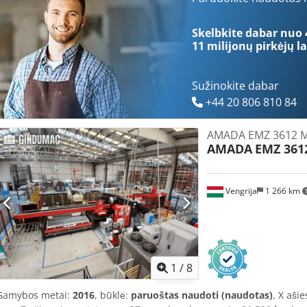
maždaug 1270 × 2000 mm • Maksimalus lakšto storis: iki 6 mm (stand
įrankių keitiklis universaliam perforavimui • Didelis tikslumas ir 
Skelbkite dabar nuo 
valdymas • Kompaktiškas ir vietą taupantis dizainas • Greitas įrankių
11 milijonų pirkėjų
la
Tvirta ir patvari konstrukcija • Automatinis lakštų spaudimas užtikr
Aasyaihvs Eja • Tinka partijoms ir mažoms bei vidutinėms gamybos
Sužinokite dabar
+44 20 806 810 84
AMADA EMZ 3612 
AMADA
EMZ 361
Vengrija
1 266 km
1
/
8
Gamybos metai:
2016
, būklė:
paruoštas naudoti (naudotas)
, X aši