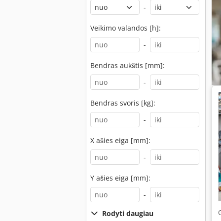
-
Veikimo valandos [h]:
-
Bendras aukštis [mm]:
-
Bendras svoris [kg]:
-
X ašies eiga [mm]:
-
Y ašies eiga [mm]:
-
Rodyti daugiau