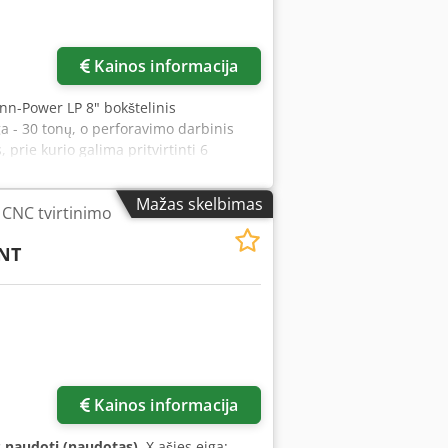
Kainos informacija
Finn-Power LP 8" bokštelinis
 - 30 tonų, o perforavimo darbinis
prie kurio galima pritvirtinti 6
imybę įsigyti šį "Finn-Power LP 8"
acijos. • Maksimali perforavimo jėga:
Mažas skelbimas
NC tvirtinimo
dis: 1500 × 4000 mm • Maksimalus
as: 1500 × 3000 mm • Lazerio darbo
NT
telyje: iki 6 sriegiklių, ne daugiau
s 8/24 • 2 × Multitool 8/16 • 5
krovimo sklendės: 2 atskiroms
Kainos informacija
 naudoti (naudotas)
, X ašies eiga: