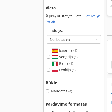
Vieta
Jūsų nustatyta vieta:
Lietuva
(keisti)
spindulys:
Neribotas
(4)
Ispanija
(1)
Vengrija
(1)
Italija
(1)
Lenkija
(1)
Būklė
Naudotas
(4)
Pardavimo formatas