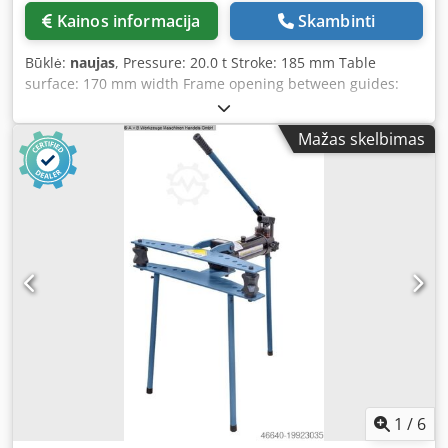
Kainos informacija
Skambinti
Būklė:
naujas
, Pressure: 20.0 t Stroke: 185 mm Table
surface: 170 mm width Frame opening between guides:
510 mm Machine weight approx. 112 kg Space
requirement approx. 1630 x 560 x 730 mm Equipment: -
Mažas skelbimas
Standard with pressure cylinder movable to the left and
right - For aligning, pressing, bending, assembling gears,
discs, etc. Crjdpfx Agexaapcstef - Standard with foot pedal
and hydraulic hand pump for piston feed - Standard with
V-block for shaft alignment - Standard with automatic
piston return via integrated return spring - Height-
adjustable press table with locking pin - Large-
dimensioned manometer for reading the pressing force -
Includes two-stage hydraulic pump - Robust construction
thanks to welded steel frame
1
/
6