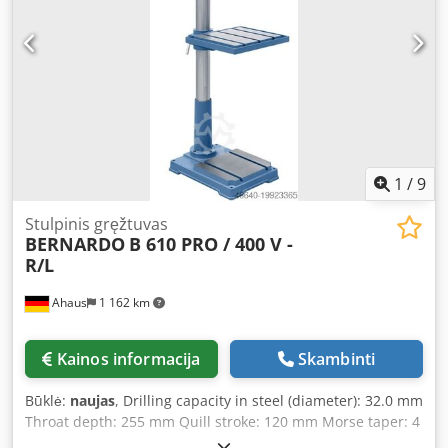
25 collets enable clamping of intermediate sizes -
Optimum grinding results thanks to the specially guided
collet - Includes device for point thinning - Universally
adjustable point angle from 90° - 135° - Fast and simple
grinding process Scope of delivery: - CBN grinding wheel -
ER 20 collets, 3 – 12 mm * 11 pcs. (3 / 4 / 5 / 6 / 7 / 8 / 9 / 10
/ 11 / 12 / 13 mm) - ER 25 collets, 14 – 20 mm * 7 pcs. (14 /
15 / 16 / 17 / 18 / 19 / 20 mm) - Collet holders ER 20 and ER
25
1
/
9
Stulpinis gręžtuvas
BERNARDO
B 610 PRO / 400 V -
R/L
Ahaus
1 162 km
Kainos informacija
Skambinti
Būklė:
naujas
, Drilling capacity in steel (diameter): 32.0 mm
Throat depth: 255 mm Quill stroke: 120 mm Morse taper: 4
MT Table: 385 x 335 mm Speed range: 80 - 2130 rpm Total