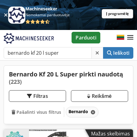
Machineseeker
Į programėlę
Nemokamai parduotuvėje
Parduoti
Ieškoti
Bernardo Kf 20 L Super pirkti naudotą
(223)
Filtras
Reikšmė
Bernardo
Pašalinti visus filtrus
Mažas skelbimas