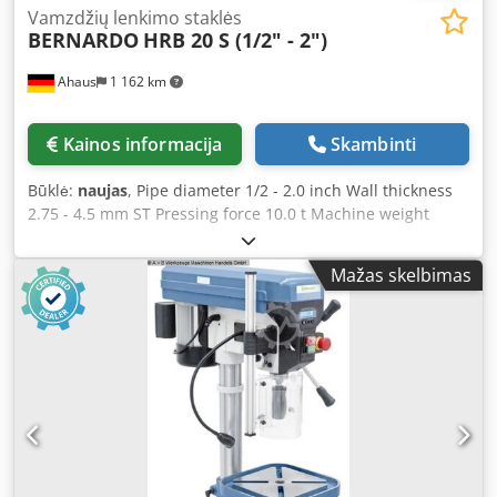
Vamzdžių lenkimo staklės
BERNARDO
HRB 20 S (1/2" - 2")
Ahaus
1 162 km
Kainos informacija
Skambinti
Būklė:
naujas
, Pipe diameter 1/2 - 2.0 inch Wall thickness
2.75 - 4.5 mm ST Pressing force 10.0 t Machine weight
approx. 46.0 kg - With hinged bending frame for efficient
operation Csdpsxaac Njfx Agterf - Various bending formers
Mažas skelbimas
included in delivery - Universally suitable for gas, steam,
and water pipes - Fast operation thanks to rapid feed -
Supplied with tripod stand for safe working - Also ideal for
copper pipes and coated pipes - Bends up to 90° possible
Equipment: - Bending formers: ½" - ¾" - 1" - 1 ¼" - 1 ½" - 2"