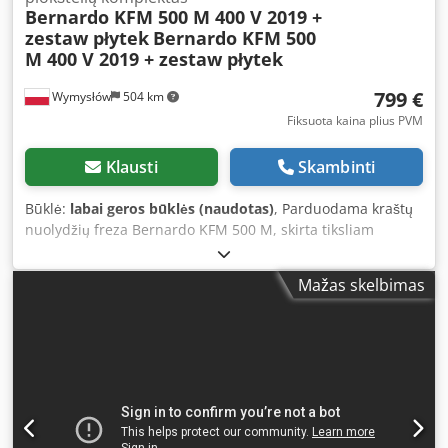
Bernardo KFM 500 M 400 V 2019 +
zestaw płytek
Bernardo KFM 500
M 400 V 2019 + zestaw płytek
799 €
Wymysłów
504 km
Fiksuota kaina plius PVM
Klausti
Skambinti
Būklė:
labai geros būklės (naudotas)
, Parduodama kraštų
nuolydžių freza Bernardo KFM 500 M, skirta tiksliam
metalinių detalių nuolydžio darymui ir užriebiniavimui.
Tinka apdoroti plieną, nerūdijantį plieną, aliuminį ir kitus
Mažas skelbimas
metalus. Įrenginys puikiai tinka ruošinių paruošimui
suvirinimui, aštrių briaunų pašalinimui ir lygiam nuolydžiui
padaryti. Tvirta konstrukcija ir reguliuojamas nuolydžio
kampas užtikrina tikslų ir pakartojamą apdorojimą. Mašina
parduodama su naudojimo instrukcija ir nuotraukose
matomu pjovimo plokštelių rinkiniu. Techniniai duomenys:
Gamintojas: Bernardo Gamybos šalis: Austrija Modelis:
KFM 500 M Pagaminimo metai: 07/2019 Mašinos numeris: