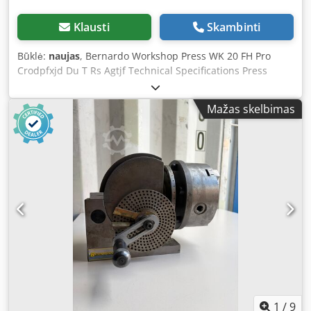
Klausti
Skambinti
Būklė:
naujas
, Bernardo Workshop Press WK 20 FH Pro
Crodpfxjd Du T Rs Agtjf Technical Specifications Press
Force: 20 t Piston Stroke: 185 mm Table Width: 170 mm
Clearance (E): 510 mm Clearance (F): 130 mm Distance
Mažas skelbimas
Cylinder to Table (F1): 40 mm Distance Cylinder to Table
(F2): 965 mm Adjustable Cylinder Travel (M): 175 mm Width
(A): 730 mm Depth (B): 560 mm Height 1 (C): 1525 mm
Height 2 (D): 1630 mm Weight approx.: 112 kg Features •
Standard with laterally adjustable pressure cylinder
(left/right) • For aligning, pressing, bending, assembling
gears, discs, etc. • Comes standard with foot pedal and
hydraulic hand pump for piston feed • Includes support
prism for shaft alignment as standard • Automatic piston
return via integrated return spring as standard • Height-
adjustable press table with locking pin • Large-
dimensioned manometer for reading pressure force •
Includes two-stage hydraulic pump • Robust design with
welded steel frame
1
/
9