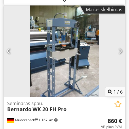
Drilling capacity in cast iron: 40 mm Tapping capacity up
Mažas skelbimas
to: M16 Throat depth: 210 - 550 mm Spindle head swivel
range: 90° Spindle speeds: (8) 115 - 1750 rpm Spindle
taper: ISO 40 Quill stroke: 125 mm Table size: 800 x 240
mm T-slot width: 16 mm Table tilting: -45° to +45° Distance
spindle/table: 120 - 375 mm Longitudinal travel (x): 375
mm Cross travel (y): 175 mm Vertical travel (z): 255 mm
Motor output S1 100%: 0.85 / 1.5 kW Motor input S6 40%:
1.1 / 2.2 kW Machine dimensions (W x D x H): 1300 x 1400 x
2100 mm Weight approx.: 750 kg Scope of supply • 3-axis
digital readout i200 with LCD display • Drawbar spindle
M16 • LED machine lamp • Coolant system • Adapter ISO
40/MK 3 • Adapter ISO 40/B18 • Reducing sleeve MK 3/2
Crodped Du Tlofx Agtsf • Height-adjustable safety guard •
Powered milling table feed on x-axis • Powered milling
1
/
6
table feed on y-axis
Seminaras spau.
Bernardo
WK 20 FH Pro
860 €
Mudersbach
1 167 km
VB plius PVM