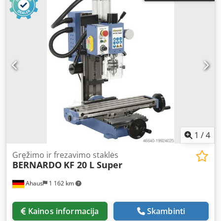
1
/
4
Gręžimo ir frezavimo staklės
BERNARDO
KF 20 L Super
Ahaus
1 162 km
Kainos informacija
Skambinti