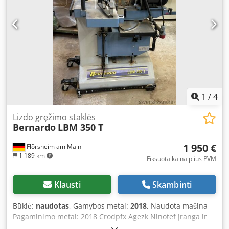
1
/
4
Lizdo gręžimo staklės
Bernardo
LBM 350 T
1 950 €
Flörsheim am Main
1 189 km
Fiksuota kaina plius PVM
Klausti
Skambinti
Būklė:
naudotas
, Gamybos metai:
2018
, Naudota mašina
Pagaminimo metai: 2018 Crodpfx Agezk Nlnotef Įranga ir
techniniai duomenys: - Gręžimo gylis reguliuojamas