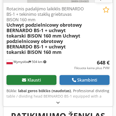
Rotacinis padalijimo laikiklis BERNARDO
BS-1 + tekinimo staklių griebtuvas
BISON 160 mm
Uchwyt podzielnicowy obrotowy
BERNARDO BS-1 + uchwyt
tokarski BISON 160 mm
Uchwyt
podzielnicowy obrotowy
BERNARDO BS-1 + uchwyt
tokarski BISON 160 mm
648 €
Wymysłów
504 km
Fiksuota kaina plius PVM
Klausti
Skambinti
Būklė:
labai geros būklės (naudotas)
, Professional dividing
table / dividing head BERNARDO BS-1 equipped with a
high-quality BISON Ø160 mm lathe chuck. This set is
designed for milling machines and precise mechanical
machining operations requiring angular indexing and
PATIKIMUMO ŽENKLAS