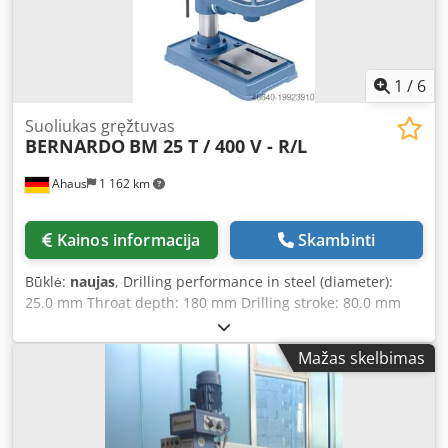
1
/
6
Suoliukas gręžtuvas
BERNARDO
BM 25 T / 400 V - R/L
Ahaus
1 162 km
Kainos informacija
Skambinti
Būklė:
naujas
, Drilling performance in steel (diameter):
25.0 mm Throat depth: 180 mm Drilling stroke: 80.0 mm
Morse taper: 2 MT Spindle speed: 180 - 2270 rpm Table
size: 305 x 305 mm Table tilt: +/- 45 degrees T-slots: 16.0
Mažas skelbimas
mm Column diameter: 72.0 mm Operating voltage: 400 V
Total power requirement: 1.10 kW Weight: 57.0 kg
Dimensions (L x W x H): 400 x 630 x 990 mm Description: -
Standard equipment includes digital quill stroke display