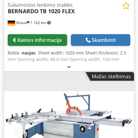
Sukamosios lenkimo staklės
BERNARDO
TB 1020 FLEX
Ahaus
1 162 km
Kainos informacija
Skambinti
Būklė:
naujas
, Sheet width: 1020 mm Sheet thickness: 2.5
mm Opening width: 48.0 mm Opening width: 150 mm
without segments Max. bending angle: 0 - 135° Working
height: 900 mm Machine weight: approx. 340 kg Space
Mažas skelbimas
requirements: approx. 1350 x 820 x 1300 mm Features: -
Box and pan folding machine with segmented top, bottom,
and bending beam - Versatile bending machine suitable
for roofing businesses and repair shops - Sturdy
construction with modern design Crsdpfxsxaa E Dj Agtof -
Easy adjustment of the clamping beam via foot pedal -
Hands remain free to position the workpiece - Manual
bending machine for standard bending tasks - Segmented
clamping beam for a wide range of bending possibilities -
Excellent price-performance ratio - Fast and easy bending