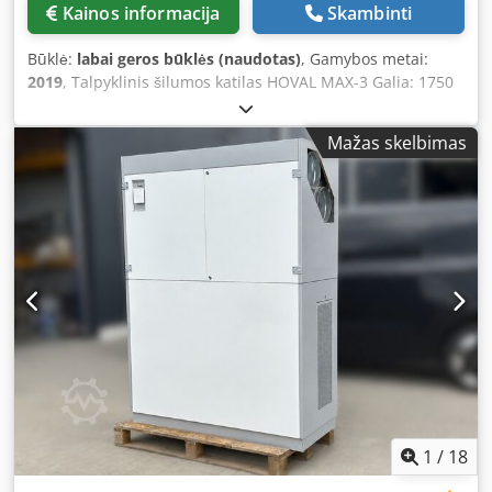
Kainos informacija
Skambinti
Būklė:
labai geros būklės (naudotas)
, Gamybos metai:
2019
, Talpyklinis šilumos katilas HOVAL MAX-3 Galia: 1750
kW Pagaminimo metai: 2019 Crjdpjzp R Nfofx Af Hjf
Degiklis: ELCO
Mažas skelbimas
1
/
18