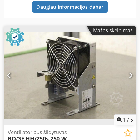
Daugiau informacijos dabar
Mažas skelbimas
1
/
5
Ventiliatoriaus šildytuvas
RO/SE
HH/250s 250 W