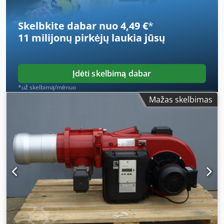
Skelbkite dabar nuo 4,49 €
*
11 milijonų pirkėjų
laukia jūsų
Įdėti skelbimą dabar
*už skelbimą/mėnuo
Mažas skelbimas