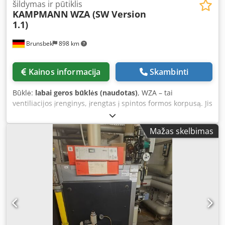
šildymas ir pūtiklis
KAMPMANN
WZA (SW Version
1.1)
Brunsbek
898 km
Kainos informacija
Skambinti
Būklė:
labai geros būklės (naudotas)
, WZA – tai
ventiliacijos įrenginys, įrengtas į spintos formos korpusą. Jis
užtikrina tiek oro įtekėjimą, tiek ištekėjimą, integruojant
šilumos ir drėgmės atgavimo funkciją. Oro tiekimas iš
Mažas skelbimas
išorės vyksta per fasado jungtį. Įrenginiai buvo įdiegti 2023
m., tačiau naudoti tik apie 1–1,5 metų. Iš viso yra 6
vienetai. Pirmenybė teikiama visų įrenginių pirkimui, tačiau
galima įsigyti ir atskirus įrenginius. Teisinė pastaba dėl
produkto saugumo (GPSR): Csdozr Rfljpfx Af Hsrf Įrodyta,
kad šis produktas iki 2024 m. gruodžio 13 d. buvo teisėtai
parduodamas Europos Sąjungoje. Todėl, remiantis ES
reglamento 2023/988 (GPSR) 54 straipsniu, jis atitinka
įstatymu numatytas pereinamojo laikotarpio nuostatas,