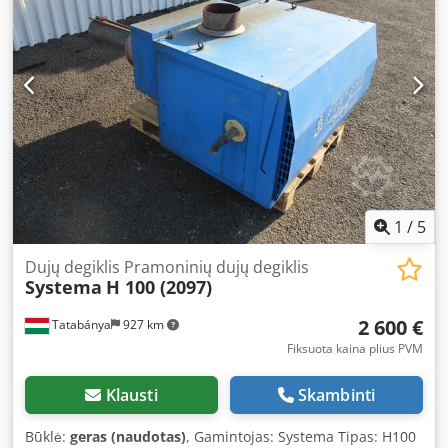
parodyta nuotraukose: - Gamtinio dujų reguliavimo ir
tiekimo linija - Dujų slėgio reguliatorius - Dujų skaitiklis -
Slėgio matuoklis - Motorizuotas „Bosch“ vožtuvo pavara -
Sklendinis uždarymo/reguliavimo vožtuvas - Atitinkami
vamzdžių segmentai, flanšai, sandarikliai ir montavimo
detalės Komponentai tiekiami išardyti. Prieš įrengimą
būtina patikrinti jų pilnumą ir tinkamumą pirkėjo
įrenginiui.
1
/
5
Dujų degiklis Pramoninių dujų degiklis
Systema
H 100 (2097)
2 600 €
Tatabánya
927 km
Fiksuota kaina plius PVM
Klausti
Skambinti
Būklė:
geras (naudotas)
, Gamintojas: Systema Tipas: H100