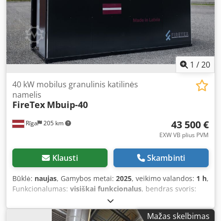
gamybinės instaliacijos šildymo ir technologinės sistemos
📦 Komplektacija: Tiksliai tai, kas parodyta nuotraukose
1
/
20
40 kW mobilus granulinis katilinės
namelis
FireTex
Mbuip-40
43 500 €
Rīga
205 km
EXW VB plius PVM
Klausti
Skambinti
Būklė:
naujas
, Gamybos metai:
2025
, veikimo valandos:
1 h
,
Funkcionalumas:
visiškai funkcionalus
, bendras svoris:
4 700 kg
, bendras plotis:
2 400 mm
, bendras ilgis:
6 100
mm
, bendras aukštis:
2 550 mm
, įvesties srovės tipas:
Mažas skelbimas
trifazis
, įėjimo įtampa:
400 V
, garantijos trukmė:
6