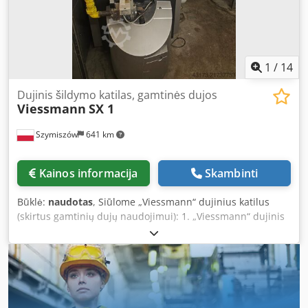
skirtas senesnėms prekių atsargoms. Šiam gaminiui
netaikoma prievolė vėliau registruoti ir pateikti
skaitmeninius gamintojo kontaktinius duomenis (pvz.,
konkrečius el. pašto adresus) arba šiuolaikinius
internetinius įspėjimus apie pavojus skelbime.
1
/
14
Dujinis šildymo katilas, gamtinės dujos
Viessmann
SX 1
Szymiszów
641 km
Kainos informacija
Skambinti
Būklė:
naudotas
, Siūlome „Viessmann“ dujinius katilus
(skirtus gamtinių dujų naudojimui): 1. „Viessmann“ dujinis
katilas MODELIS SX 1 Šildymo galia 225 kW Įskaičiuota:
siurblys ir vožtuvai Codpfxsy Dpk Ho Af Hsrf 2. „Viessmann“
dujinis katilas MODELIS SX 1 Šildymo galia 170 kW
Įskaičiuota: siurblys, vožtuvai ir vamzdynai Pirkiant abu
katilus, taikoma nuolaida.