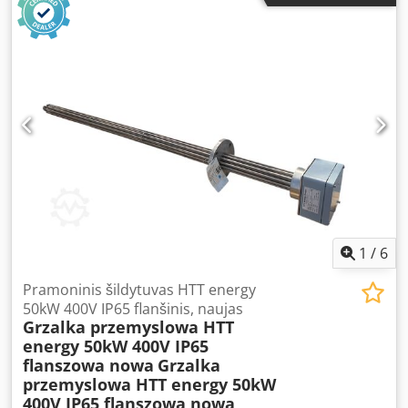
– ideal for dedusting, air supply, local ventilation, or
machine cooling. Technical specifications: • Airflow: 1,020
m³/h • Total pressure: 834 N/m² • Static pressure: 681 N/m²
• Air density: 1.20 kg/m³ • Speed: 2,800 rpm • Power
consumption: 0.5 kW • Max operating temperature: 35°C •
Year of manufacture: not specified – likely 1980–1990
Motor: • Type: АИР71А2УЗ • Power: 0.75 kW • Speed: 2,820
rpm • Voltage: 220/380 V • Protection class: IP54 • Origin:
USSR Cjdpfx Ajud R Iief Horf Advantages: • Compact,
mobile design • Fully functional drive, ready for operation •
Suitable for workshops, paint shops, ventilation, burners
1
/
6
Pramoninis šildytuvas HTT energy
50kW 400V IP65 flanšinis, naujas
Grzalka przemyslowa HTT
energy 50kW 400V IP65
flanszowa nowa
Grzalka
przemyslowa HTT energy 50kW
400V IP65 flanszowa nowa