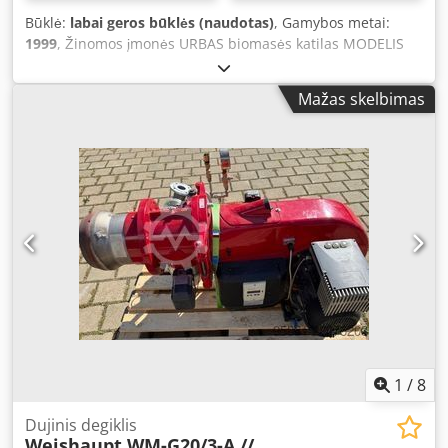
tiekimas: 3N+PE 230/400 V * Dažnis: 50 Hz * Elektros
Būklė:
labai geros būklės (naudotas)
, Gamybos metai:
energijos sąnaudos: apie 5 kW * CE atitiktis * Atitikties
1999
, Žinomos įmonės URBAS biomasės katilas MODELIS
vertinimą atliko TÜV NORD Esama sistemos konfigūracija
UR-FRR-4500 Biomasės katilas, kurio šiluminė galia – 4500
leidžia ateityje padidinti šildymo galią, nes sumontuoti
kW Skirtas biomasės, žievės, medienos atliekų ir pjuvenų
komponentai tinkami darbui ir su didesnės galios katilais.
Mažas skelbimas
deginimui. Credpszlgptefx Af Hsf Pilna siurblių ir vožtuvų
Katilinė lengvai transportuojama ir greitai įrengiama
sistema Vieta: Austrija Veikimas iki 2026/2027 šildymo
objekte. Reikia tik paruošti prijungimus, ir sistema
sezono pabaigos.
paruošta darbui. Katilinė aprūpinta automatine dujine
gaisro gesinimo sistema, kuri užtikrina papildomą
elektroninės ir technologinės įrangos apsaugą. Sistema
veikianti ir pasiruošusi naudojimui. Pagal susitarimą
galimas jos demontavimas prieš parduodant, atitinkamai
sumažinant objekto kainą. Galima apžiūra Rygoje iš anksto
susitarus.
1
/
8
Dujinis degiklis
Weishaupt WM-G20/3-A //