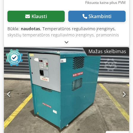
Fiksuota kaina plius PVM
Klausti
Skambinti
Būklė:
naudotas
, Temperatūros reguliavimo įrenginys,
skysčių temperatūros reguliavimo įrenginys, pramoninis
temperatūros reguliavimo įrenginys, termolatorius, Tool-
Temp TT134, naudota įranga Gamintojas: Tool-Temp Tipas:
Mažas skelbimas
TT 134 Bendri matmenys: 390 x 1030 x 1070 mm Metai:
2012 Savybės: - Savikontrolės sistema (mikroprocesorius) -
Automatinė išleidimo sistema - Temperatūros stebėjimas ir
indikacija - Automatinis vandens papildymas - Nuotolinis ir
vidinis temperatūros valdymas - Automatinis oro
išleidimas - Darbo terpė – vanduo ir alyva Crjdpfxox Emd Tj
Af Hof Maks. temperatūra: 140 °C | 18–24 kW Aušinimas:
50 000 kcal/val. Didžiausias siurblio slėgis: 4 bar | 100
l/min