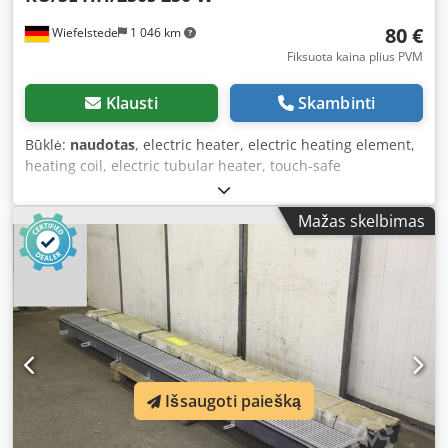
80 €
Wiefelstede
1 046 km
Fiksuota kaina plius PVM
Klausti
Skambinti
Būklė:
naudotas
, electric heater, electric heating element,
heating coil, electric tubular heater, touch-safe
semiconductor heater, control cabinet heater, forced-air
heater, fan heater, control cabinet fan Crjdpfx Afsf Sxbus
Mažas skelbimas
Hsf -Manufacturer: RO/SE Fan Heater/Control Cabinet
Heater -Type: HH/250s -Power: 250 Watt -Voltage: 220-240 V
-Dimensions: 115/120/H170 mm -Weight: 1.3 kg
Išsaugoti paiešką