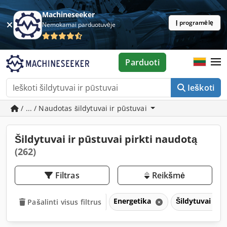
Machineseeker
Į programėlę
Nemokamai parduotuvėje
Parduoti
Ieškoti
/ ... / Naudotas šildytuvai ir pūstuvai
Šildytuvai ir pūstuvai pirkti naudotą
(262)
Filtras
Reikšmė
Energetika
Šildytuvai ir 
Pašalinti visus filtrus