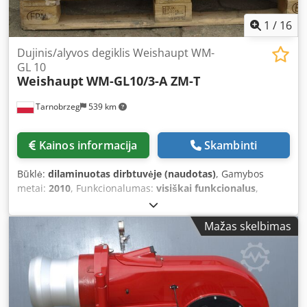
1
/
16
Dujinis/alyvos degiklis Weishaupt WM-
GL 10
Weishaupt
WM-GL10/3-A ZM-T
Tarnobrzeg
539 km
Kainos informacija
Skambinti
Būklė:
dilaminuotas dirbtuvėje (naudotas)
, Gamybos
metai:
2010
, Funkcionalumas:
visiškai funkcionalus
,
bendras svoris:
150 kg
, Įranga:
Tipinė plokštelė
prieinama
, Weishaupt WM-GL 10/3-A ZM-T, power output:
Mažas skelbimas
110-1000kW. Crjdszcg Hzspfx Af Hsf 3 units available Year
of manufacture: 2010 Burner power adjustment: - Gas:
modulating - Oil: 3-stage Burner gas train: maximum
supply pressure 500mbar (other versions available upon
request) The burner is equipped with a DMV 525 gas valve,
FRS 520 stabilizer, and 520/1 filter. Flame tube extended by