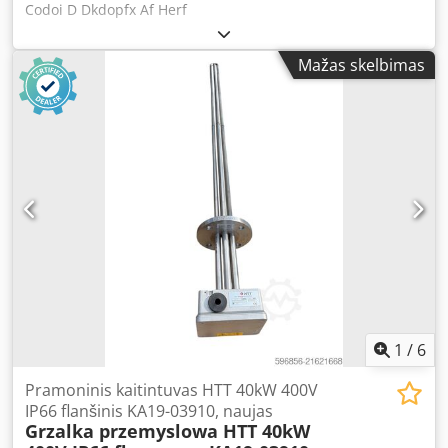
Codoi D Dkdopfx Af Herf
Mažas skelbimas
1
/
6
Pramoninis kaitintuvas HTT 40kW 400V
IP66 flanšinis KA19-03910, naujas
Grzalka przemyslowa HTT 40kW