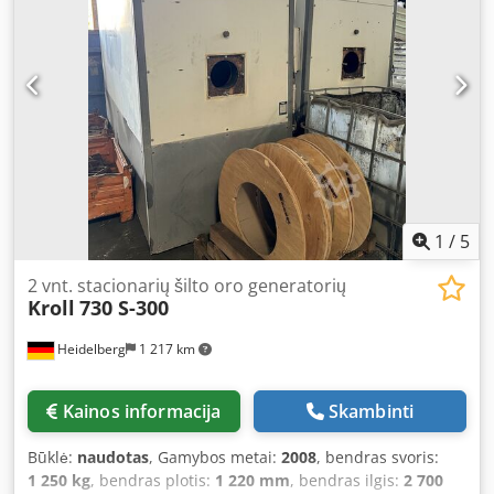
1
/
5
2 vnt. stacionarių šilto oro generatorių
Kroll
730 S-300
Heidelberg
1 217 km
Kainos informacija
Skambinti
Būklė:
naudotas
, Gamybos metai:
2008
, bendras svoris:
1 250 kg
, bendras plotis:
1 220 mm
, bendras ilgis:
2 700