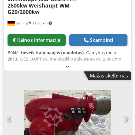
2600kw
Weishaupt WM-
G20/2600kw
Deining
1 068 km
Kainos informacija
Skambinti
Būklė:
beveik kaip naujas (naudotas)
, Gamybos metai:
2013
, WESHAUPT dujinė degiklio galvutė su dujų tiekimo
vamzdynu DUNGS DN65. Cjdpjzbz Idsfx Af Hjrf Tipas: WM -
G20/3-A Pagaminimo metai: 2013 Galia: 350–2600 kW.
Mažas skelbimas