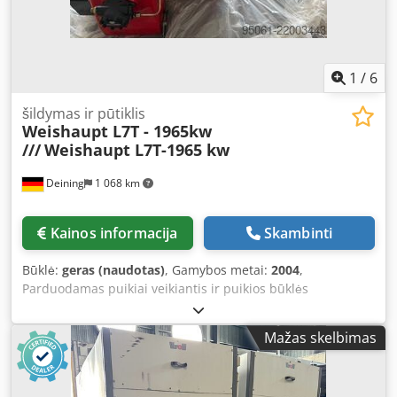
1
/
6
šildymas ir pūtiklis
Weishaupt L7T - 1965kw
///
Weishaupt L7T-1965 kw
Deining
1 068 km
Kainos informacija
Skambinti
Būklė:
geras (naudotas)
, Gamybos metai:
2004
,
Parduodamas puikiai veikiantis ir puikios būklės
„Weishaupt L7T-1965kw“ prekės ženklo alyvos degiklis. 1.
Degiklio tipas: L7T Galia: 320–1965 kW Kuro sąnaudos: 27–
Mažas skelbimas
165 kg/val. Modelis: D Pagaminimo metai: 2004 Crsdpsy Ut
Dxsfx Af Hsf