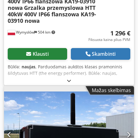
400V IP66 flanszowa KA19-03910
nowa
Grzalka przemyslowa HTT
40kW 400V IP66 flanszowa KA19-
03910 nowa
1 296 €
Wymysłów
504 km
Fiksuota kaina plius PVM
Klausti
Skambinti
Būklė:
naujas
, Parduodamas aukštos klasės pramoninis
šildytuvas HTT (the energy performer). Būklė: naujas,
nenaudotas, sandėliuotas (sandėlio likutis, galimi nedideli
sandėliavimo žymių). 🔧 Techniniai duomenys: Gamintojas:
Mažas skelbimas
HTT Katalogo numeris: KA19-03910/1/1 Csdpfx Afeyx I Sfo
Horf Serijinis numeris: 6170G953 Galingumas: 40 kW
Įtampa: 400-440V, 3 fazės (V/3Ph) Apsaugos klasė: IP66
Montavimas: flanšinis Sertifikatas: CE 📏 Konstrukcija:
keliaelementis šildytuvas (kelios kaitinimo vamzdžiai) tvirta
pramoninė konstrukcija aliumininė prijungimo dėžutė
flanšinis pajungimas 💡 Pritaikymas: vandens ir
technologinių skysčių šildymas pramoniniai rezervuarai