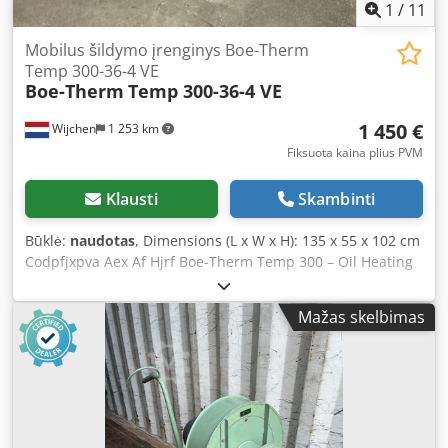
1
/
11
Mobilus šildymo įrenginys Boe-Therm
Temp 300-36-4 VE
Boe-Therm
Temp 300-36-4 VE
1 450 €
Wijchen
1 253 km
Fiksuota kaina plius PVM
Klausti
Skambinti
Būklė:
naudotas
, Dimensions (L x W x H): 135 x 55 x 102 cm
Codpfjxpva Aex Af Hjrf Boe-Therm Temp 300 – Oil Heating
Unit Serial number: 83054 Type: Temp 300-36-4 VE General
Data - Medium: Thermal oil - Oil volume: 98 litres - Max.
Mažas skelbimas
temperature: 300 °C - Heating capacity (kW): 36 kW -
Voltage: 3 x 400 V / 24 V - Frequency: 50 Hz - Power
consumption: approx. 54.8 A - Control system: Electronic
control panel with digital display and control buttons -
Safety features: Overtemperature, oil level and pressure
monitoring Applications - Temperature control in the