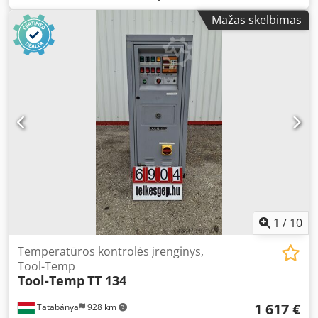
Modelis: ZM Pagaminimo metai: 2010 2. Dujinis degiklis
Mažas skelbimas
WEISHAUPT G50/1-B - 4000kW, su dujų trasa DUNGS DN65
Credpfx Afjwg Hkce Hjf Galia: 550-4000kW Modelis: ZM-NR
Pagaminimo metai: 2004
1
/
10
Temperatūros kontrolės įrenginys,
Tool-Temp
Tool-Temp
TT 134
1 617 €
Tatabánya
928 km