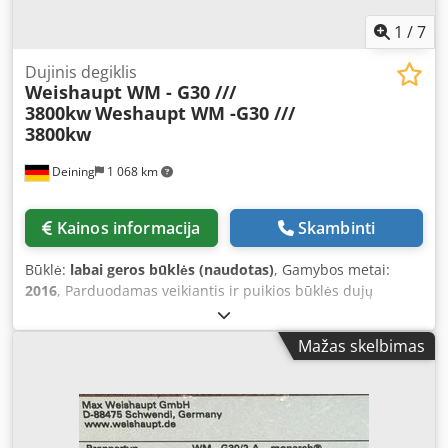
1
/
7
Dujinis degiklis
Weishaupt WM - G30 ///
3800kw
Weshaupt WM -G30 ///
3800kw
Deining
1 068 km
Kainos informacija
Skambinti
Būklė:
labai geros būklės (naudotas)
, Gamybos metai:
2016
, Parduodamas veikiantis ir puikios būklės dujų
degiklis, gamintojo „WEISHAUPT“, modelis WM-G20 (2600
kW), su dujų kolektoriumi „DUNGS DN65“. 1. „WEISHAUPT
Mažas skelbimas
WM - G30“ (3800 kW); yra DU VNT. - Galia: 400–3800 kW -
Modelis: ZM-LN - Pagaminimo metai: 2016 Csdpfx
Afozamgce Horf