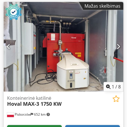
Mažas skelbimas
1
/
8
Konteinerinė katilinė
Hoval
MAX-3 1750 KW
Piskorzów
652 km