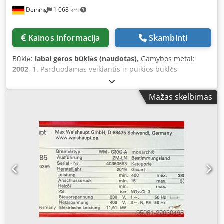
Pasilieka teisė į tarpinį pardavimą. Naudotai įrangai jokių
Deining
1 068 km
garantijų netaikoma, taikoma taisyklė: „pirkta tokios būklės,
kokia apžiūrėta“. Nuotraukos ir vaizdo įrašai pateikiami
kaip pavyzdys ir neatspindi tikrosios komplektacijos.
Kainos informacija
Skambinti
Mokėjimo sąlygos: kainos nurodytos be PVM, apmokėjimas
atliekamas prieš atsiėmimą arba siuntimą. Pristatymo
Būklė:
labai geros būklės (naudotas)
, Gamybos metai:
sąlygos: iš sandėlio.
2002
, 1. Parduodamas veikiantis ir puikios būklės
„Weishaupt RL3-A“ prekės ženklo alyvos degiklis. Degiklio
tipas: RL3-A Galia: 120–775 kW 10–65 kg/val. Modelis: ZMD
Mažas skelbimas
Pagaminimo metai: 2002 m. – Pristatymas galimas pagal
pageidavimą. Crodpfx Ashitrxef Hsf – Visus techninius
duomenis rasite nuotraukose. Pageidautina, kad pirkėjas
būtų didmenininkas, verslo įmonė arba eksportuotojas.
Visos informacijos teisingumas negarantuojamas,
pasiliekame teisę į klaidas ir tarpinį pardavimą. Pardavėjas
neatsako už spausdinimo ir duomenų perdavimo klaidas.