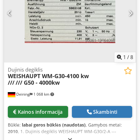
1
/
8
Dujinis degiklis
WEISHAUPT WM-G30-4100 kw
///
/// G50 - 4000kw
Deining
1 068 km
Kainos informacija
Skambinti
Būklė:
labai geros būklės (naudotas)
, Gamybos metai:
2010
, 1. Dujinis degiklis WEISHAUPT WM-G30/2-A ---
4100kW, su dujų trasa DUNGS DN65 Galia: 450-4100kW