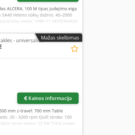
aklės ALCERA, 100 M tipas Judėjimo eiga
 SA40 Veleno sūkių dažnis: 40–2000
agaminimo metai: 1989-11 HEIDENHAIN
 X – Y – Z Valdiklis su svirtimi
0 mm Bendras aukštis: 2000 mm Svoris:
Mažas skelbimas
aklės - universalios
E
Kainos informacija
: 500 mm z-travel: 700 mm Table
ds: 20 - 3200 rpm Quill stroke: 100
 Main drive motor: 22 kW Total power
x 4.1 x 2.4 m Accessories: hydraulic