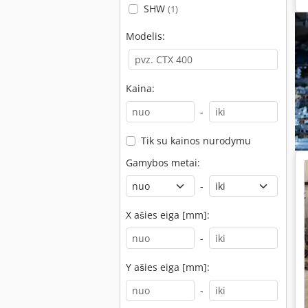
SHW
(1)
Modelis:
Kaina:
-
Tik su kainos nurodymu
Gamybos metai:
-
X ašies eiga [mm]:
-
Y ašies eiga [mm]:
-