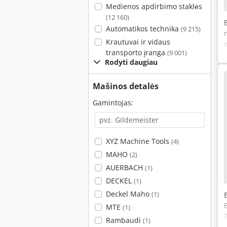
Medienos apdirbimo staklės
(12 160)
Automatikos technika
(9 215)
Krautuvai ir vidaus
transporto įranga
(9 001)
Rodyti daugiau
Mašinos detalės
Gamintojas:
XYZ Machine Tools
(4)
MAHO
(2)
AUERBACH
(1)
DECKEL
(1)
Deckel Maho
(1)
MTE
(1)
Rambaudi
(1)