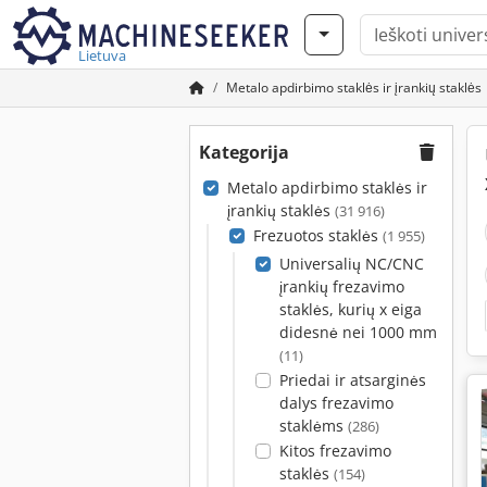
Lietuva
Metalo apdirbimo staklės ir įrankių staklės
Kategorija
Metalo apdirbimo staklės ir
įrankių staklės
(31 916)
Frezuotos staklės
(1 955)
Universalių NC/CNC
įrankių frezavimo
staklės, kurių x eiga
didesnė nei 1000 mm
(11)
Priedai ir atsarginės
dalys frezavimo
staklėms
(286)
Kitos frezavimo
staklės
(154)