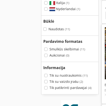
Italija
(1)
Nyderlandai
(1)
Dmu 200 P
Deckel Maho Dmu 125 P
Auerbach
Būklė
Naudotas
(11)
Pardavimo formatas
Smulkūs skelbimai
(11)
Aukcionai
(0)
Informacija
Tik su nuotraukomis
(11)
Tik su vaizdo įrašu
(2)
Tik patikrinti pardavėjai
(4)