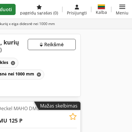
duoti
Kalba
pageidų sąrašas
(0)
Prisijungti
Meniu
 kurių x eiga didesnė nei 1000 mm
, kurių
Reikšmė
)
aklės
desnė nei 1000 mm
Mažas skelbimas
 Deckel MAHO DMU
MU 125 P