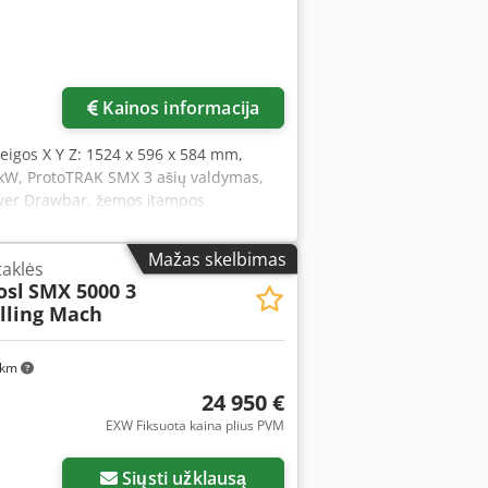
Kainos informacija
 eigos X Y Z: 1524 x 596 x 584 mm,
75 kW, ProtoTRAK SMX 3 ašių valdymas,
ower Drawbar, žemos įtampos
Mažas skelbimas
taklės
osl
SMX 5000 3
lling Mach
 km
24 950 €
EXW Fiksuota kaina plius PVM
Siųsti užklausą