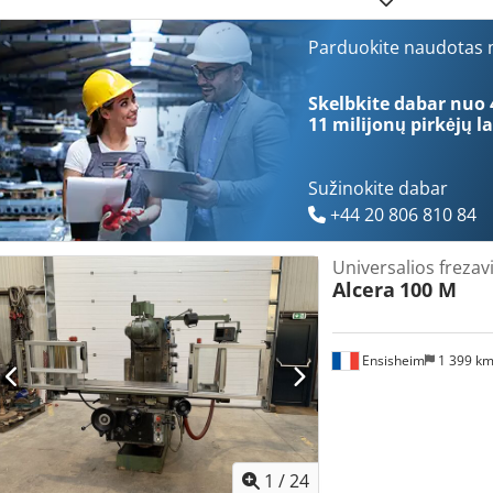
Parduokite naudotas m
Skelbkite dabar nuo 
11 milijonų pirkėjų
la
Sužinokite dabar
+44 20 806 810 84
Universalios frezav
Alcera
100 M
Ensisheim
1 399 k
1
/
24