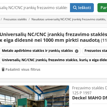
Ieškoti
Par
Frezuotos staklės
Naudotas universalių NC/CNC įrankių frezavimo staklės,
Universalių NC/CNC įrankių frezavimo staklės
x eiga didesnė nei 1000 mm pirkti naudotą
(11
Metalo apdirbimo staklės ir įrankių staklės
Frezuotos st
Universalių NC/CNC įrankių frezavimo staklės, kurių x eiga di
Pašalinti visus filtrus
Frezavimo staklės
125 P 1997
Deckel MAHO
D