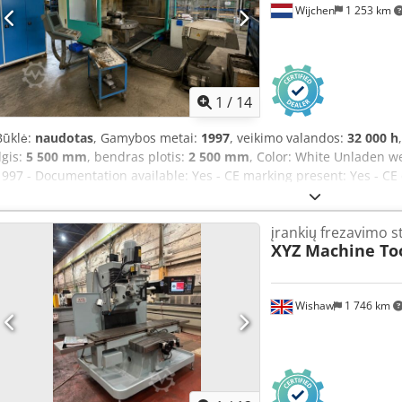
Wijchen
1 253 km
1
/
14
Būklė:
naudotas
, Gamybos metai:
1997
, veikimo valandos:
32 000 h
lgis:
5 500 mm
, bendras plotis:
2 500 mm
, Color: White Unladen we
1997 - Documentation available: Yes - CE marking present: Yes - CE ce
number: 120245 - Operating hours: 32,000 - Control type: CNC - Hori
- Control system brand: Heidenhain - Number of axes [pcs]: 5 - X-axi
įrankių frezavimo s
[mm]: 880 - Z-axis travel [mm]: 800 - C-axis rotation [°]: 360 - Tabl
XYZ Machine To
1000 Chjdjy Uv U Hjpfx Aqvoa - Tool holder: SK40 - Max. spindle spe
readout, tool magazine - └ Type of digital readout: Heidenhain - └ 
dimensions: 5,500mm x 2,500mm x 2,700mm (L x W x H) - Transport 
Wishaw
1 746 km
transport packages [pcs]: 1 Financial information VAT: The price ind
taxation: VAT deductible for businesses Delivery and trade-in poss
the industrial sector. Lukas van Rossum