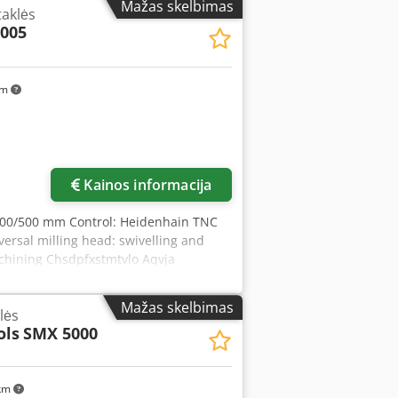
Mažas skelbimas
taklės
zavimo galva pasukama +/- 90°, pinolė
005
ankinis ratukas, pajungimo galia 35
025 m.
km
Kainos informacija
/500/500 mm Control: Heidenhain TNC
ersal milling head: swivelling and
achining Chsdpfxstmtvlo Aqvja
Mažas skelbimas
lės
ols
SMX 5000
 km