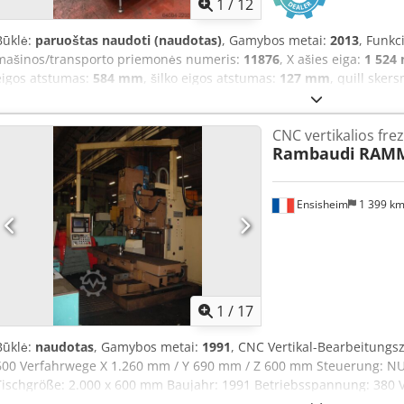
1
/
12
Būklė:
paruoštas naudoti (naudotas)
, Gamybos metai:
2013
, Funk
mašinos/transporto priemonės numeris:
11876
, X ašies eiga:
1 524
eigos atstumas:
584 mm
, šilko eigos atstumas:
127 mm
, quill sker
5 000 aps./min
, veleno greitis (min.):
40 aps./min
, stalo plotis:
355
apkrova:
850 kg
, XYZ SMX 5000 CNC staklės su judančiu stalu, skir
CNC vertikalios fre
5000 Serijos numeris: 11876 Pagaminimo metai: 2013 Valdymo sist
Rambaudi
RAMM
Aqvjha Stalo matmenys: 1930 x 355 mm Eismo ribos (X, Y, Z ašys): 1
skersmuo: 105 mm Maksimalus įrankio kotelio eismas: 127 mm Veleno
diapazonas: 40–5000 aps./min. Veleno variklio galia: 7,5 AG Maksi
Ensisheim
1 399 k
1
/
17
Būklė:
naudotas
, Gamybos metai:
1991
, CNC Vertikal-Bearbeitun
600 Verfahrwege X 1.260 mm / Y 690 mm / Z 600 mm Steuerung: 
Tischgröße: 2.000 x 600 mm Baujahr: 1991 Betriebsspannung: 380 
Gesamthöhe: 4.000 mm Codpfx Aszmycvsqvsha Gewicht: ca. 9 t