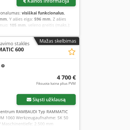
Kainos informacija
cionalumas:
visiškai funkcionalus
,
 mm
, Y ašies eiga:
596 mm
, Z ašies
smuo:
105 mm
, veleno greitis (maks.):
 mm
, bendras svoris:
3 750 kg
, stalo
tos frezavimo darbams Modelis: SMX
Mažas skelbimas
zavimo staklės
ema: ProtoTrak SMX Cedpfxsznkkaj
ATIC 600
524 x 596 x 584 mm Įrankio kotelio
 kūgio tipas: 40 ISO Veleno greičio
malus apdirbamo gaminio svoris: 850 kg
m
4 700 €
Fiksuota kaina plius PVM
Siųsti užklausą
gszentrum RAMBAUDI Typ RAMMATIC
NUM 1060 Werkzeugaufnahme: SK 50
V Maschinentiefe: 2.500 mm