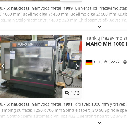
Būklė:
naudotas
, Gamybos metai:
1989
, Universalioji frezavimo st
X: 1000 mm Judėjimo eiga Y: 450 mm Judėjimo eiga Z: 600 mm Kūgis
aps./min Stalo matmenys: 1400 x 320 mm Chjdpszmyciofx Aqvsa P
3 ašių matavimo sistema Centrinė tepimo pompa Automatinės padavos:
(joystick) Tepalo siurblys Įtampa: 380 V Plotis: 2100 mm Gylis: 240
Įrankių frezavimo st
apie 3 t
MAHO
MH 1000 
Krefeld
1 226 km
1
/
3
Būklė:
naudotas
, Gamybos metai:
1991
, x-travel: 1000 mm y-travel
clamping surface: 1250 x 700 mm Spindle taper: ISO 50 Spindle spee
mm Control: semi-automatic Phillips 432 Operating hours: 62,340 h
requirement: 27 kVA Machine weight approx.: 7.7 t Floor space: 3.8 