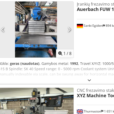
Įrankių frezavimo s
greitis be laipsnių iki 2 500 aps./min, plokščiųjų dantų pavara, fre
Auerbach
FUW 1
rankiniu būdu 115 mm, varikliu valdoma pinolė 100 mm, elektrinis r
kW. Chsdpfx Aqjyx Un Tevoa Frezavimo veleno guolis atnaujintas 2
Sankt Egidien
894 
1
/
8
Būklė:
geras (naudotas)
, Gamybos metai:
1992
, Travel X/Y/Z: 1000
415 B Spindle: SK 40 Speed range: 0 - 5000 rpm Coolant system Univ
manually indexable via scale, can be swung away for horizontal m
CNC frezavimo stak
XYZ Machine To
Thurmaston
1 651