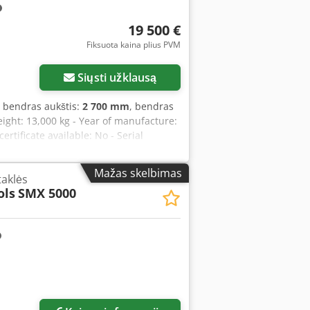
19 500 €
Fiksuota kaina plius PVM
Siųsti užklausą
, bendras aukštis:
2 700 mm
, bendras
ight: 13,000 kg - Year of manufacture:
rtificate available: No - Serial
zontal/Vertical: Horizontal and vertical
s travel [mm]: 1200 - Y-axis travel
Mažas skelbimas
taklės
e length [mm]: 1250 - Table width [mm]:
ols
SMX 5000
ed [rpm]: 18,000 - Options: Digital
Tool magazine [pcs]: 30 - Transport
weight [kg]: 13,000 kg - Number of
icated is plus VAT VAT/differential
ible at any time for any equipment from