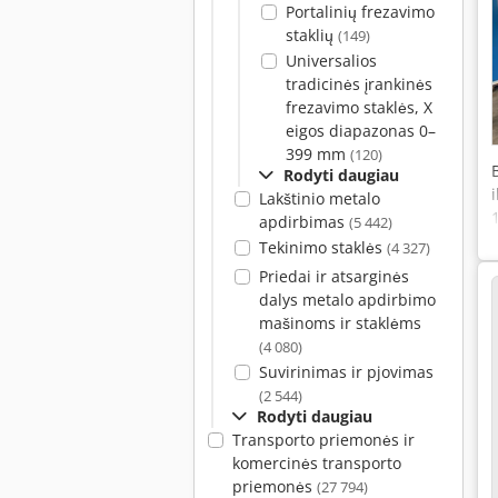
Portalinių frezavimo
staklių
(149)
Universalios
tradicinės įrankinės
frezavimo staklės, X
eigos diapazonas 0–
399 mm
(120)
Rodyti daugiau
i
Lakštinio metalo
apdirbimas
(5 442)
Tekinimo staklės
(4 327)
Priedai ir atsarginės
dalys metalo apdirbimo
mašinoms ir staklėms
(4 080)
Suvirinimas ir pjovimas
(2 544)
Rodyti daugiau
Transporto priemonės ir
komercinės transporto
priemonės
(27 794)