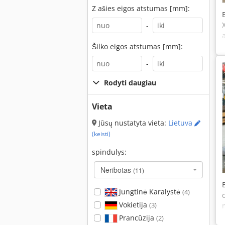
Z ašies eigos atstumas [mm]:
-
Šilko eigos atstumas [mm]:
-
Rodyti daugiau
Vieta
Jūsų nustatyta vieta:
Lietuva
(keisti)
spindulys:
Neribotas
(11)
Jungtinė Karalystė
(4)
Vokietija
(3)
Prancūzija
(2)