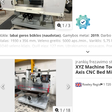
1
/
3
Būklė:
labai geros būklės (naudotas)
, Gamybos metai:
2019
, Darbo
Stalas: 1930 x 356 mm, Veleno greitis: 5000 aps./min., Variklis: 5,
ISO40 veleno kūgis, Quill eiga: 127 mm, Užrakinamos apsaugos, P
šviestuvas. Chsdpsyynvyofx Aqvoa
įrankių frezavimo s
XYZ Machine To
Axis CNC Bed Mi
Rowley Regis
1 720
1
/
18