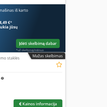
ašinas iš karto
4,49 €
*
ukia jūsų
Įdėti skelbimą dabar
*už skelbimą/mėnuo
Mažas skelbimas
imo staklės
m
Kainos informacija