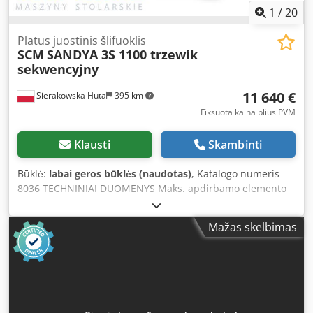
1
/
20
Platus juostinis šlifuoklis
SCM
SANDYA 3S 1100 trzewik
sekwencyjny
11 640 €
Sierakowska Huta
395 km
Fiksuota kaina plius PVM
Klausti
Skambinti
Būklė:
labai geros būklės (naudotas)
, Katalogo numeris
8036 TECHNINIAI DUOMENYS Maks. apdirbamo elemento
plotis: 1100 mm Maks. apdirbamo elemento aukštis: 170
mm 2 agregatai: – Iš viršaus: guminis spaudimo, rifliuotas
Mažas skelbimas
volelis 1) metalinis rifliuotas kalibravimo volelis guminis
spaudimo volelis 2) rifliuotas guminis volelis + automatinis
sekvencinis batukas + metalinis volelis guminis spaudimo
volelis Bendra agregatų galia: 15 kW – Iš apačios: 2
guminiai slydimo voleliai Djdpfxszrnwls Ancjkr tempiamoji
juosta 2 guminiai slydimo voleliai šlifavimo storio