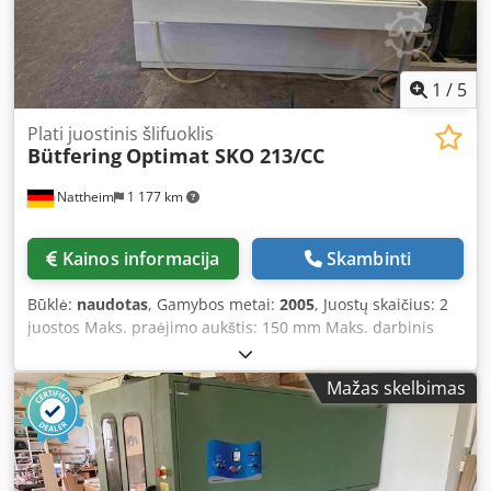
Funkcijų valdymas naudojant džiajostiką - Šoninės durys
su langu - Matmenys: apytiksliai 1460 x 1550 x 2020 mm -
Svoris: apytiksliai 180 kg Galimas pristatymas: maždaug
2026 m. rugsėjį Sandėlio vieta: Žemutinė Saksonija
1
/
5
Plati juostinis šlifuoklis
Bütfering
Optimat SKO 213/CC
Nattheim
1 177 km
Kainos informacija
Skambinti
Būklė:
naudotas
, Gamybos metai:
2005
, Juostų skaičius: 2
juostos Maks. praėjimo aukštis: 150 mm Maks. darbinis
plotis: 1350 mm 1-as agregatas: kombinuotas šlifavimo
agregatas 1-o agregato konstrukcija: plieninis kontaktinis
Mažas skelbimas
volas 1-o agregato šlifavimo batelis: elektroniniai 35 mm
segmentai 1-o agregato šlifavimo juostos ilgis: 1900 mm 1-
o agregato šlifavimo juostos plotis: 1370 mm 1-o agregato
šlifavimo juostos greitis: 18 m/sek. 2-as agregatas:
kombinuotas šlifavimo agregatas 2-o agregato konstrukcija: