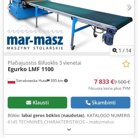
jungtis:
8 juosta
, šlifavimo juostos plotis:
1 115 mm
, stalo
ilgis:
2 100 mm
, stalo plotis:
1 150 mm
, padavimo variklio
galia:
2 000 W
, oro poreikis:
40 m³/val
, darbinis slėgis:
6
juosta
, ruošinio plotis (maks.):
1 100 mm
, Mašina yra
tinkamai veikianti, išskyrus segmentų šlifavimo elementą,
kurį reikia pataisyti arba pakeisti. Ji bus naudojama iki 2026
m. rugpjūčio 15 d. Dkedpfey R Er Tjx Ancsr
1
/
14
Plačiajuostis šlifuoklis 3 vienetai
Egurko LMF 1100
7 833 €
Sierakowska Huta
395 km
9 500 €
Fiksuota kaina plius PVM
Klausti
Skambinti
Būklė:
labai geros būklės (naudotas)
, KATALOGO NUMERIS
6145 TECHNINĖS CHARAKTERISTIKOS – maksimalus
apdirbamo elemento plotis – 1100 mm – maksimalus
apdirbamo elemento aukštis – 140 mm 3 agregatai: 1)