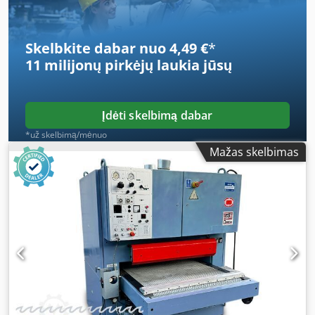
Skelbkite dabar nuo 4,49 €
*
11 milijonų pirkėjų
laukia jūsų
Įdėti skelbimą dabar
*už skelbimą/mėnuo
Mažas skelbimas