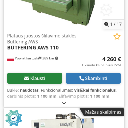
Privalumai: – pagaminta Italijoje, – neapdažyta – naudota
šlifavimo mašina, labai gera būklė Grynasis tarifas: 28 900
PLN Grynasis tarifas: 6 890 EUR, priklausomai nuo 4,20 EUR
kurso (Kainos gali keistis dėl didesnių svyravimų)
1
/
17
Plataus juostos šlifavimo staklės
Butfering AWS
BÜTFERING
AWS 110
4 260 €
Powiat kartuski
389 km
Fiksuota kaina plius PVM
Klausti
Skambinti
Būklė:
naudotas
, Funkcionalumas:
visiškai funkcionalus
,
darbinis plotis:
1 100 mm
, šlifavimo plotis:
1 100 mm
,
šlifavimo aukštis:
150 mm
, įvesties srovės tipas:
trifazis
, –
Pagaminta Vokietijoje – Bateliai su pneumatiniu
Mažas skelbimas
prispaudimu TECHNINIAI PARAMETRAI: – Šlifavimo plotis:
1100 mm – Maks. šlifavimo aukštis: 150 mm – Min. ruošinio
ilgis: 600 mm – Variklių galia: 2 x 15 kW – Abu agregatai su