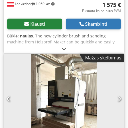
1 575 €
Laakirchen
1 059 km
Fiksuota kaina plius PVM
Klausti
Skambinti
Būklė:
naujas
, The new cylinder brush and sanding
machine from Holzprofi Maker can be quickly and easily
converted from a sanding machine to a brushing machine
in just a few seconds. It is ideal for smaller workshops as it
Mažas skelbimas
combines two machines in one. Advantages and Features:
- Versatile options for surface treatment - Quick and easy
conversion from sanding to brushing - Wide range of
brushes available for various effects and processing
solutions - Infinitely variable feed and drum speed for
perfect results - Workpiece width up to approx. 1100 mm -
Precise adjustment of sanding height for consistent results
Technical Data: Sanding width: 560 mm (1120 mm)
Sanding height: 3 to 75 mm Roller diameter: Ø132 mm
Table dimensions: 592 x 530 mm Table extension
dimensions (2x): 582 x 245 mm Roller speed: 0 to 1800 rpm
Feed speed: 0 to 7.5 m/min Dkjdpfewzzivox Ancsr