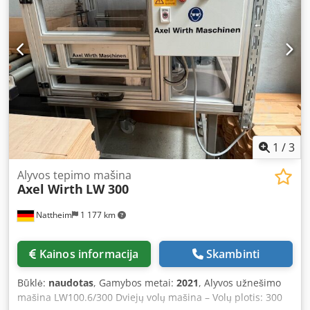
32 900 PLN Grynasis kainos: 7833 EUR, priklausomai nuo
4,2 EUR kurso (Kainos gali keistis dėl didesnių kursų
svyravimų)
1
/
3
Alyvos tepimo mašina
Axel Wirth
LW 300
Nattheim
1 177 km
Kainos informacija
Skambinti
Būklė:
naudotas
, Gamybos metai:
2021
, Alyvos užnešimo
mašina LW100.6/300 Dviejų volų mašina – Volų plotis: 300