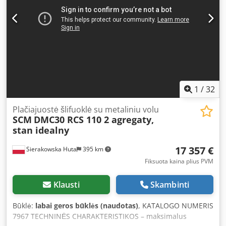
variklis 15 kW su pneumatiniu stabdžiu papildomas
pneumatinis įvadas darbinis slėgis 6–8 bar ištraukimo
antgalio skersmuo 2 x 160 mm, 1 x 120 mm bendri
matmenys (ilgis/plotis/aukštis) 2700 x 2100 x 2200 mm
svoris apie 3000 kg Dkjdoztambepfx Ancor – pagaminta
Vokietijoje – 2 agregatai – papildomas pneumatinis įvadas –
neapdažyta – naudota šlifavimo mašina, labai gera būklė
Grynasis kainos: 32 900 PLN Grynasis kainos: 7 833 EUR,
priklausomai nuo 4,2 EUR kurso (Kainos gali keistis dėl
1
/
32
didesnių svyravimų)
Plačiajuostė šlifuoklė su metaliniu volu
SCM
DMC30 RCS 110 2 agregaty,
stan idealny
17 357 €
Sierakowska Huta
395 km
Fiksuota kaina plius PVM
Klausti
Skambinti
Būklė:
labai geros būklės (naudotas)
, KATALOGO NUMERIS
7967 TECHNINĖS CHARAKTERISTIKOS – maksimalus