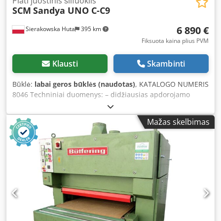
Plati juostinis šlifuoklis
SCM
Sandya UNO C-C9
6 890 €
Sierakowska Huta
395 km
Fiksuota kaina plius PVM
Klausti
Skambinti
Būklė:
labai geros būklės (naudotas)
, KATALOGO NUMERIS
8046 Techniniai duomenys: – didžiausias apdorojamo
elemento plotis 900 mm – didžiausias apdorojamo
elemento aukštis 160 mm 2 agregatai: 1) guminis,
Mažas skelbimas
grioveliais išdėstytas, valcas, skirtas kalibravimui 2)
guminis valcas + įvadas + metalinis valcas – iš viršaus: –
guminis, slystantis volelis I agregatas – 2 guminiai,
slystantys valcai Dedjzp N A Dopfx Ancskr II agregatas –
slystantis, guminis, lygus volelis – iš apačios: – traukiantis
diržas – pneumatinis diržų svyravimas – 2 rūšių padavimo
greitis 0,55 kW – elektrinis stalo pakėlimas – pagrindinis
variklis 7,5 kW – darbinis slėgis 6–8 bar – ištraukimo
antgalio skersmuo 2 x 160 mm – matmenys
(ilgis/plotis/aukštis) 1300 x 1500 x 1950 mm – svoris 1100 kg