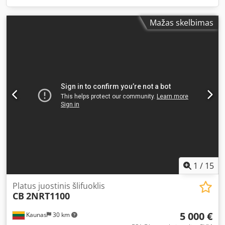
Mažas skelbimas
1
/
15
Platus juostinis šlifuoklis
CB
2NRT1100
5 000 €
Kaunas
30 km