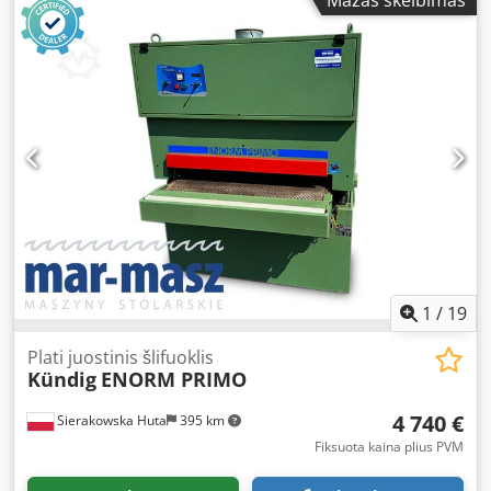
Mažas skelbimas
kalibravimo volas 2) Pneumatinis batelis + 2 metaliniai
volai – iš viršaus: - 2 slystantys metaliniai volai -
prispaudėjas - agregatas - 2 slystantys metaliniai volai -
agregatas - 2 slystantys metaliniai volai - valymo šepetys –
iš apačios: - 2 slystantys gumuoti volai - traukimo juosta -
pneumatinė juostos osciliacija su fotodavikliais - elektrinis
stalo pakėlimas - 2 padavimo greičiai - darbinis slėgis 8-10
bar - ištraukimo pajungimo skersmuo 2x200 mm - bendra
galia 30 kW - bendri matmenys (ilgis/plotis/aukštis)
2230x2020x2050 mm Dkodpjzhvymofx Ancer - svoris apie
3000 kg PRIVALUMAI – vokiška gamyba – 2 agregatai –
naudota šlifavimo staklė, labai gera būklė Grynoji kaina: 16
900 PLN Grynoji kaina: 4 000 EUR pagal 4,2 PLN/EUR kursą
(Kainos gali keistis esant didesniems svyravimams)
1
/
19
Plati juostinis šlifuoklis
Kündig
ENORM PRIMO
4 740 €
Sierakowska Huta
395 km
Fiksuota kaina plius PVM