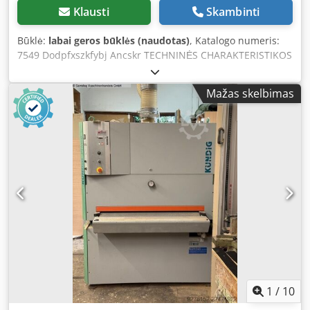
Klausti
Skambinti
Būklė:
labai geros būklės (naudotas)
, Katalogo numeris:
7549 Dodpfxszkfybj Ancskr TECHNINĖS CHARAKTERISTIKOS
didžiausias apdorojamo elemento plotis 1100 mm
didžiausias apdorojamo elemento aukštis 170 mm 2
Mažas skelbimas
agregatai: 1) guminis raižytas volelis kalibravimui 2)
guminis volelis + įvadas + metalinis volelis – viršuje:
metalinis, slystantis volelis agregatas metalinis, slystantis
volelis agregatas su įvadu metalinis, slystantis
ištraukiamasis volelis – apačioje: traukiantis diržas
pneumatinė diržų osciliacija elektrinis stalviršio pakėlimas
2 posūvio greičio tipai variklis 11 kW su pneumatiniu
stabdžiu darbinis slėgis 6–8 bar ištraukiamojo antgalio
skersmuo 2 x 150 mm bendri matmenys
(ilgis/plotis/aukštis) 1960 x 1700 x 2000 mm svoris apie
2000 kg – pagaminta Vokietijoje – 2 agregatai – neapdaryta
– naudota šlifavimo mašina, labai gera būklė Grynasis
kainos: 31 900 PLN Grynasis kainos: 7 595 EUR,
priklausomai nuo 4,2 EUR kurso (Kainos gali keistis
1
/
10
priklausomai nuo didesnių svyravimų)