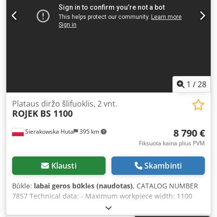
1
/
28
Plataus diržo šlifuoklis, 2 vnt.
ROJEK
BS 1100
8 790 €
Sierakowska Huta
395 km
Fiksuota kaina plius PVM
Klausti
Skambinti
Būklė:
labai geros būklės (naudotas)
, CATALOG NUMBER
7857 Technical data: - Maximum workpiece width: 1100
mm - Maximum workpiece height: 160 mm 2 units: – From
above: - Rubber pressure roller, smooth Dkodpfozkufgox