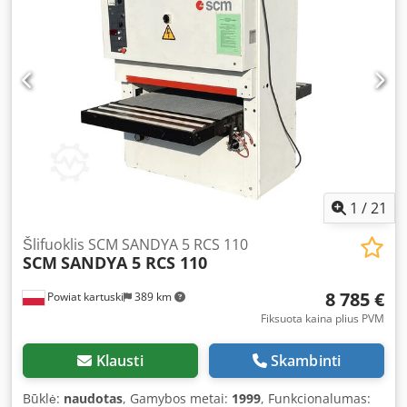
bateliais – Pneumatiniai bateliai su prispaudimu – Batelių
spaudimo reguliavimas – Guminiai volai: 70 shor'e –
Pneumatinė osciliacija – Valymo šepetys – Pagalbiniai stalai
su voleliais – Sklandžiai reguliuojamas padavimas –
Padavimo greitis: 4-13 m/min – Antgalių skersmuo: 3 x 200
mm – Įrenginio matmenys (ilgis/plotis/aukštis): 250 x 200 x
210 cm – Svoris: ~ 2500 kg Dedsyyv Auopfx Ancekr
1
/
21
Šlifuoklis SCM SANDYA 5 RCS 110
SCM
SANDYA 5 RCS 110
8 785 €
Powiat kartuski
389 km
Fiksuota kaina plius PVM
Klausti
Skambinti
Būklė:
naudotas
, Gamybos metai:
1999
, Funkcionalumas: