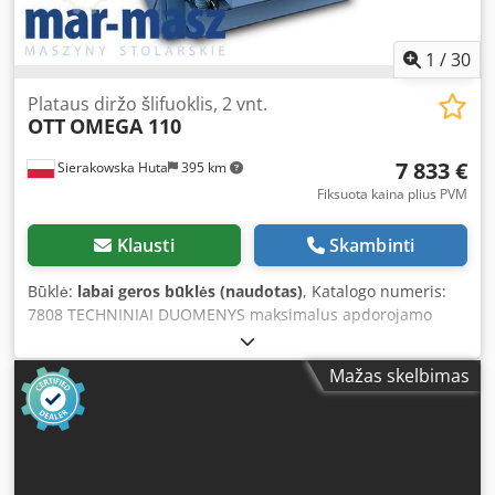
1
/
30
Plataus diržo šlifuoklis, 2 vnt.
OTT
OMEGA 110
7 833 €
Sierakowska Huta
395 km
Fiksuota kaina plius PVM
Klausti
Skambinti
Būklė:
labai geros būklės (naudotas)
, Katalogo numeris:
7808 TECHNINIAI DUOMENYS maksimalus apdorojamo
elemento plotis: 1100 mm maksimalus apdorojamo
elemento aukštis: 160 mm 2 agregatai: 1) gofruotas gumos
Mažas skelbimas
volas, skirtas kalibravimui 2) gumos volas + įvadas +
metalinis volas – iš viršaus 2 metaliniai volai, slystantys
agregatai valymo šepetys – iš apačios traukiamoji juosta
pneumatinė juostos osciliacija, valdoma fotoelementais
elektrinis stalviršio pakėlimas 2 posūvio greičio tipai 1,1 kW