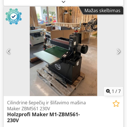
agregato: 1900 mm, maks. darbo plotis: 1350 mm, juostų
skaičius: 2, 1 agregato: kalibravimo volas su grioveliais,
Mažas skelbimas
guminis. 1 agregato tipas: grioveliuotas plienas. Šlifavimo
juostos plotis 1 agregate: 1350 mm. 2 agregatas:
kombinuotas šlifavimo agregatas. 2 agregato tipas:
volas/bata. Valdymas: rankinis pultas. Elektros/pneumat.
juostos osciliacija: pneumatinė. Įleidimo aukštis: fiksuotas
(judama viršutinė dalis). Stalo pakėlimas: elektra varomas.
Stalo indikatorius: mechaninis skaitmeninis rodmuo. Darbo
aukštis arba padavimo stalo aukštis: 900 mm Dodpey Naq
Usfx Ancjkr Sandėliavimo vieta: Nattheim
1
/
7
Cilindrinė šepečių ir šlifavimo mašina
Maker ZBM561 230V
Holzprofi Maker
M1-ZBM561-
230V