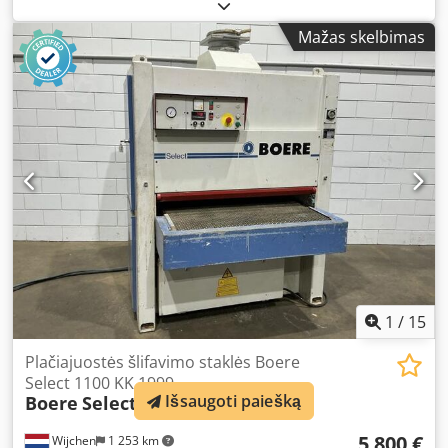
mm Medžiagos praleidimas iki 80 mm Alyvos užnešimas
viršuje ir apačioje Perėjimo greitis reguliuojamas – apie 6–
Mažas skelbimas
35 m/min Variklis 0,37 kW, 400 V, 50 Hz. CE sertifikatas
Mašinos stalas Darbinis aukštis 900 mm, milteliniu būdu
dengtas Papildomas apsauginis gaubtas su reguliuojamu
pravažiavimo storiu, su organinio stiklo intarpu
Nevairuojama ritininė transportavimo juosta, ilgis 1300
mm Darbinis aukštis 900 mm Aukštis reguliuojamas
Sandėliavimo vieta: Nattheim Dsdpfx Aoxy Tmusncskr
1
/
15
Plačiajuostės šlifavimo staklės Boere
Select 1100 KK 1999
Išsaugoti paiešką
Boere
Select 1100 KK
5 800 €
Wijchen
1 253 km