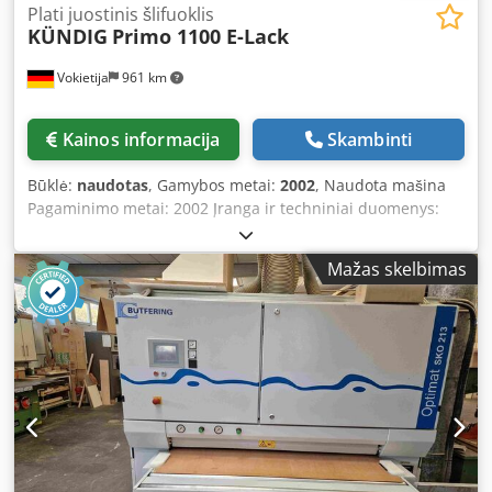
Plati juostinis šlifuoklis
KÜNDIG
Primo 1100 E-Lack
Vokietija
961 km
Kainos informacija
Skambinti
Būklė:
naudotas
, Gamybos metai:
2002
, Naudota mašina
Pagaminimo metai: 2002 Įranga ir techniniai duomenys:
Dsdpfx Anszq Hiwscekr - 572 veikimo valandos - Platusis
kalibravimo ir tolesnio apdirbimo automatas - Pastovus
Mažas skelbimas
stalo aukštis - Kombinuotas agregatas: kontaktinis volelis ir
šlifavimo įdėklas su elektroniniu valdymu - Kontaktinio
volelio aukštis reguliuojamas be laipsnių pagal grūdėtumo
skalę - Segmentinis šlifavimo įdėklas, valdomas
pneumatiškai - Įvedimo stalas su voleliais ir elektriniu
reguliavimu per skaitmeninį ekraną - Darbinis plotis: 1100
mm - Darbinis storis: 3–160 mm - Darbinis aukštis: 900 mm
- Variklis: 11 kW - Juostos apdorojimas su rotoriais -
Padavimo greitis: 3–15 m/min., reguliuojamas be laipsnių
per keitiklį - 2 dulkių nusiurbimo jungtys, Ø = 180 mm -