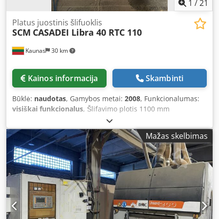
1
/
21
Platus juostinis šlifuoklis
SCM
CASADEI Libra 40 RTC 110
Kaunas
30 km
Kainos informacija
Skambinti
Būklė:
naudotas
, Gamybos metai:
2008
, Funkcionalumas:
visiškai funkcionalus
, Šlifavimo plotis 1100 mm
Dedsxwwgyjpfx Ancokr Min. ÷ maks. darbo aukštis 4÷170
mm Šlifavimo juostos plotis 1115/1370 mm Šlifavimo
Mažas skelbimas
juostos ilgis 2150 mm 2 padavimo greičiai 4,5-9 m/min
Padavimo variklis 0,45/0,8 kW Stalo reguliavimo variklio
galia 0,25 kW Variklio galia (AG) vienai arba dvigubai galvai
11 kW (15) 50 Hz Darbinis slėgis 6 bar