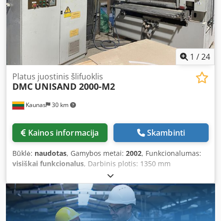
1
/
24
Platus juostinis šlifuoklis
DMC
UNISAND 2000-M2
Kaunas
30 km
Kainos informacija
Skambinti
Būklė:
naudotas
, Gamybos metai:
2002
, Funkcionalumas:
visiškai funkcionalus
, Darbinis plotis: 1350 mm
Maksimalus storis: 140 mm Tipas: Apatinis Vienetų
skaičius: 2 Dkodpfjxwwhwex Ancsr Bendra instaliuota
galia: 2,2 kW Ilgis x plotis x aukštis: 2700,0 × 3200,0 ×
2400,0 mm Svoris: 3500 kg