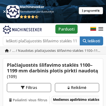
Machineseeker
Į programėlę
Nemokamai parduotuvėje
Parduoti
Ieškoti
/ ... / Naudotas plačiajuostės šlifavimo staklės 1100–1199 
Plačiajuostės šlifavimo staklės 1100–
1199 mm darbinis plotis pirkti naudotą
(109)
Filtras
Reikšmė
Medienos apdirbimo staklės
Pašalinti visus filtrus