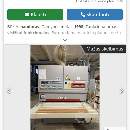
FCA Fiksuota kaina plius PVM
Klausti
Skambinti
Būklė:
naudotas
, Gamybos metai:
1998
, Funkcionalumas:
visiškai funkcionalus
, Parduodama naudota plataus diržo
šlifavimo staklė CB 2NRT1100! Galima įsigyti iš karto!
Pagaminimo metai: 1998 Darbinis plotis: 1100 mm
Mažas skelbimas
Kalibravimo blokas su guminiu voleliu Kombinuotas
agregatas su metaliniu voleliu ir padu Pneumatinė
osciliacija Pneumatinis padas 2 eiga Elemento storio
matuoklis Elektroninis medžiagos storio indikatorius
Dkjdpeya Ui Ejfx Ancjr