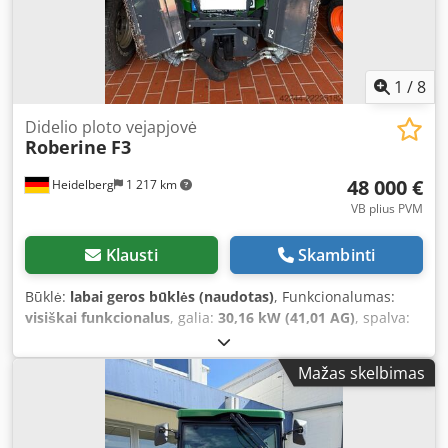
talpyklas * Hidraulinė valdymo sistema Mašina vizualiai
turi normalius naudojimo žymes, atitinkančias jos amžių. Ji
parduodama būtent tokios būklės, kokia yra nuotraukose.
1
/
8
Didelio ploto vejapjovė
Roberine
F3
48 000 €
Heidelberg
1 217 km
VB plius PVM
Klausti
Skambinti
Būklė:
labai geros būklės (naudotas)
, Funkcionalumas:
visiškai funkcionalus
, galia:
30,16 kW (41,01 AG)
, spalva:
žalia
, kuras:
dyzelinas
, Gamybos metai:
2021
, veikimo
valandos:
360 h
, Įranga:
automobilio registracija, visų
Mažas skelbimas
varančiųjų ratų pavara
, Roberine F3 bazinė mašina su šia
komplektacija: Variklis: - 3 cilindrų Yanmar Turbo dyzelinis
variklis - 30 kW (41 AG) prie 2650 aps./min. - Darbinis tūris
1500 cm³ - 45 litrų kuro bakas – pakanka darbui visą dieną