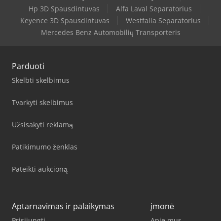
Hp 3D Spausdintuvas
Alfa Laval Separatorius
Keyence 3D Spausdintuvas
Westfalia Separatorius
Mercedes Benz Automobilių Transporteris
Parduoti
Skelbti skelbimus
Tvarkyti skelbimus
Užsisakyti reklamą
Patikimumo ženklas
Pateikti aukcioną
Aptarnavimas ir palaikymas
įmonė
Prisijungti
Apie mus