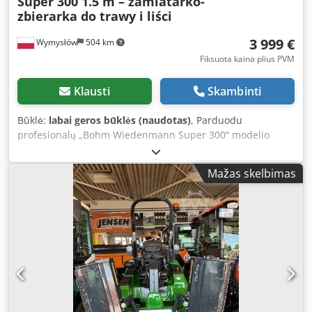
Super 300 1.5 m – zamiatarko-
zbierarka do trawy i liści
3 999 €
Wymysłów
504 km
Fiksuota kaina plius PVM
Klausti
Skambinti
Būklė:
labai geros būklės (naudotas)
, Parduodu
profesionalų „Bohm Wiedenmann Super 300“ modelio
vežimėlio-surinktuvo tipo įrenginį, kurio darbinis plotis –
1,5 m. Ši mašina skirta nupjautai žolei, lapams, šakoms,
Mažas skelbimas
veltiniui po aeravimo ir kitoms atliekoms surinkti iš žaliųjų
plotų, sporto aikštynių, parkų, golfo aikštynų ir didelių vejų.
„Super 300“ modelis vertinamas dėl tvirtos konstrukcijos ir
didelio našumo. Techniniai duomenys: * Gamintojas:
„Bohm Wiedenmann GmbH“ * Modelis: „Super 300 1.5“ *
Pagaminimo metai: 1998 * Darbinis plotis: 1,5 m Cjdozmhz
Tepfx Am Aoha * Didžiausia leidžiama bendra masė: 1450
kg * Leidžiama ašies apkrova: 1250 kg * Leidžiama apkrova
ant kablio: 200 kg * Didžiausias transportavimo greitis: 40
km/val. * PTO velenas * Didelis surinkto medžiagos