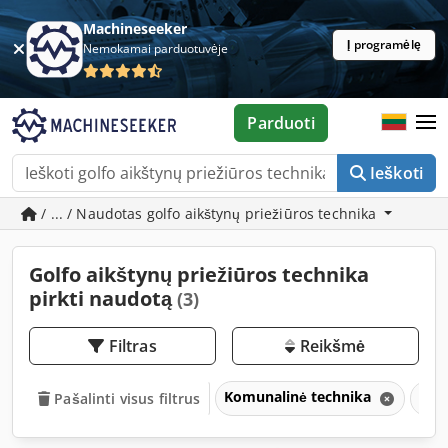
Machineseeker
Į programėlę
Nemokamai parduotuvėje
Parduoti
Ieškoti
/ ... / Naudotas golfo aikštynų priežiūros technika
Golfo aikštynų priežiūros technika
pirkti naudotą
(3)
Filtras
Reikšmė
Komunalinė technika
Gol
Pašalinti visus filtrus