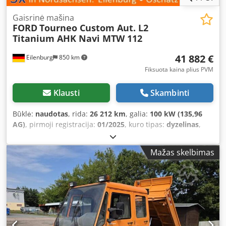
Gaisrinė mašina
FORD
Tourneo Custom Aut. L2
Titanium AHK Navi MTW 112
41 882 €
Eilenburg
850 km
Fiksuota kaina plius PVM
Klausti
Skambinti
Būklė:
naudotas
, rida:
26 212 km
, galia:
100 kW (135,96
AG)
, pirmoji registracija:
01/2025
, kuro tipas:
dyzelinas
,
bendras svoris:
3 225 kg
, spalva:
raudona
, pavaros tipas:
automatinis
, emisijos klasė:
Euro 6
, sėdimų vietų skaičius:
Mažas skelbimas
9
, bendras ilgis:
5 450 mm
, bendras plotis:
2 032 mm
,
bendras aukštis:
1 975 mm
, Įranga:
ABS, centrinis
užraktas, elektroninė stabilumo programa (ESP),
navigacijos sistema, oro kondicionavimas, suodžių
filtras
,