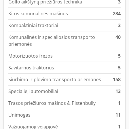
Golfo aikštynų priežiūros technika
3
Kitos komunalinės mašinos
284
Kompaktiniai traktoriai
3
Komunalinės ir specialiosios transporto
40
priemonės
Motorizuotos frezos
5
Savitarnos traktorius
5
Siurbimo ir plovimo transporto priemonės
158
Specialieji automobiliai
13
Trasos priežiūros mašinos & Pistenbully
1
Unimogas
11
Važiuojamoji vejapjovė
1