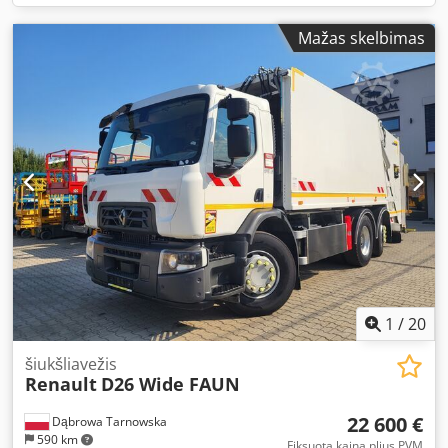
Mažas skelbimas
1
/
20
šiukšliavežis
Renault
D26 Wide FAUN
22 600 €
Dąbrowa Tarnowska
590 km
Fiksuota kaina plius PVM