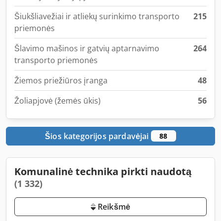
Šiukšliavežiai ir atliekų surinkimo transporto
215
priemonės
Šlavimo mašinos ir gatvių aptarnavimo
264
transporto priemonės
Žiemos priežiūros įranga
48
Žoliapjovė (žemės ūkis)
56
Šios kategorijos pardavėjai
88
Komunalinė technika pirkti naudotą
(1 332)
Reikšmė