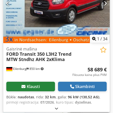
Trečiasis kontūras: proporcingas valdymas per valdiklį
Papildomi prijungimai: neprivalomai, priekyje ir gale Kuro
bakas: 90 litrų AdBlue bakas: 14 litrų Generatorius:
standartinis 105 A Nurodyta kaina yra grynoji, galioja
eksportui ir įmonėms. Privatiems klientams galime
pasiūlyti didelę nuolaidą. Kviečiame susisiekti telefonu,
kad gautumėte geriausią kainą.
1
/
34
Gaisrinė mašina
FORD
Transit 350 L3H2 Trend
MTW Stndhz AHK 2xKlima
58 689 €
Eilenburg
850 km
Fiksuota kaina plius PVM
Klausti
Skambinti
Būklė:
naudotas
, rida:
32 km
, galia:
96 kW (130,52 AG)
,
pirmoji registracija:
07/2026
, kuro tipas:
dyzelinas
,
bendras svoris:
3 500 kg
, spalva:
raudona
, pavaros tipas:
automatinis
, sėdimų vietų skaičius:
9
, bendras ilgis:
5 981