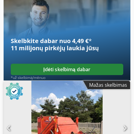
mm
, bendras plotis:
2 533 mm
, bendras aukštis:
2 448
mm
, Įranga:
ABS, autonominis šildytuvas, centrinis
užraktas, elektroninė stabilumo programa (ESP),
navigacijos sistema, oro kondicionavimas, suodžių
filtras
,
Skelbkite dabar nuo 4,49 €
*
11 milijonų pirkėjų
laukia jūsų
Įdėti skelbimą dabar
*už skelbimą/mėnuo
Mažas skelbimas