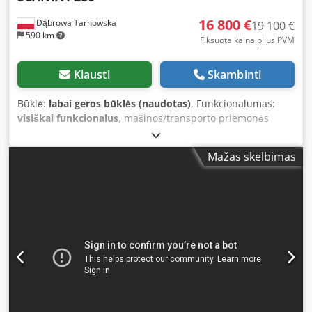
16 800 €
Dąbrowa Tarnowska
19 100 €
590 km
Fiksuota kaina plius PVM
Klausti
Skambinti
Būklė:
labai geros būklės (naudotas)
, Funkcionalumas:
visiškai funkcionalus
, mašinos/transporto priemonės
numeris:
YS2P6X20009185857
, rida:
296 668 km
, pirmoji
registracija:
10/2014
, kuro tipas:
dyzelinas
, tuščias svoris:
Mažas skelbimas
14 715 kg
, bendras svoris:
27 000 kg
, padangos dydis:
295/80/R22,5
, ratų bazė:
1 350 mm
, ašių atstumas:
3 550
mm
, kuras:
dyzelinas
, spalva:
balta
, pavarų skaičius:
12
,
emisijos klasė:
Euro 6
, pakaba:
plienas-oras
, sėdimų vietų
skaičius:
3
, bendras ilgis:
9 200 mm
, bendras aukštis:
3 400 mm
, Gamybos metai:
2014
, Įranga:
ABS,
Tachografas, borto kompiuteris, centrinis užraktas,
kruizo kontrolė, oro kondicionavimas, retarderis
,