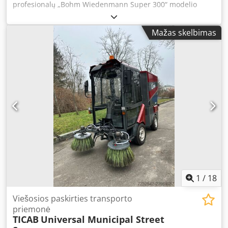
profesionalų „Bohm Wiedenmann Super 300“ modelio
vežimėlio-surinktuvo tipo įrenginį, kurio darbinis plotis –
1,5 m. Ši mašina skirta nupjautai žolei, lapams, šakoms,
Mažas skelbimas
veltiniui po aeravimo ir kitoms atliekoms surinkti iš žaliųjų
plotų, sporto aikštynių, parkų, golfo aikštynų ir didelių vejų.
„Super 300“ modelis vertinamas dėl tvirtos konstrukcijos ir
didelio našumo. Techniniai duomenys: * Gamintojas:
„Bohm Wiedenmann GmbH“ * Modelis: „Super 300 1.5“ *
Pagaminimo metai: 1998 * Darbinis plotis: 1,5 m *
Didžiausia leidžiama bendra masė: 1450 kg * Leidžiama
ašies apkrova: 1250 kg * Leidžiama apkrova ant kablio: 200
kg * Didžiausias transportavimo greitis: 40 km/val. * PTO
velenas * Didelis surinkto medžiagos talpyklas * Hidraulinė
valdymo sistema Djdpfx Ajzmhz Toi Iekr Mašina vizualiai
turi normalius naudojimo žymes, atitinkančias jos amžių. Ji
parduodama būtent tokios būklės, kokia yra nuotraukose.
1
/
18
Viešosios paskirties transporto
priemonė
TICAB
Universal Municipal Street