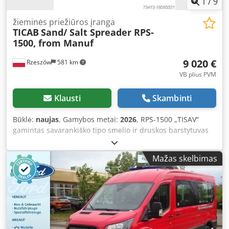
1
/
9
žieminės priežiūros įranga
TICAB
Sand/ Salt Spreader RPS-
1500, from Manuf
9 020 €
Rzeszów
581 km
VB plius PVM
Klausti
Skambinti
Būklė:
naujas
, Gamybos metai:
2026
, RPS-1500 „TISAV“
gamintas savarankiško tipo smėlio ir druskos barstytuvas
RPS-1500 yra idealus įrenginys, skirtas efektyviai barstyti
priešslydžio medžiagas keliuose ir šaligatviuose,
Mažas skelbimas
sumažinant rankinio darbo poreikį ir žymiai mažinant
nelaimingų atsitikimų ir sužalojimų riziką. Barstytuvas turi
1,5 m³ talpos bunkerį, su kuriuo integruotas grandininis
sraigtas ir diskas, skirtas medžiagoms barstyti. Dėl savo
savarankiško konstrukcijos ir kompaktiškų matmenų, jį
galima naudoti su bet kuria transporto priemone.
TECHNINĖS CHARAKTERISTIKOS: • Barstymo plotis,