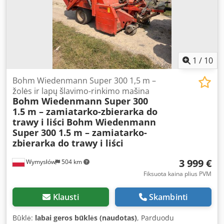
1
/
10
Bohm Wiedenmann Super 300 1,5 m –
žolės ir lapų šlavimo-rinkimo mašina
Bohm Wiedenmann Super 300
1.5 m – zamiatarko-zbierarka do
trawy i liści
Bohm Wiedenmann
Super 300 1.5 m – zamiatarko-
zbierarka do trawy i liści
3 999 €
Wymysłów
504 km
Fiksuota kaina plius PVM
Klausti
Skambinti
Būklė:
labai geros būklės (naudotas)
, Parduodu