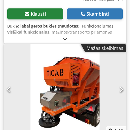
Klausti
Skambinti
Būklė:
labai geros būklės (naudotas)
, Funkcionalumas:
visiškai funkcionalus
, mašinos/transporto priemonės
numeris:
VF620M860KB003053
, rida:
112 637 km
, pirmoji
registracija:
11/2018
, kuro tipas:
dyzelinas
, tuščias svoris:
Mažas skelbimas
14 230 kg
, bendras svoris:
27 000 kg
, padangos dydis:
315/80
, ašių konfigūracija:
6x2
, ratų bazė:
3 550 mm
, ašių
atstumas:
1 350 mm
, kuras:
dyzelinas
, stabdžiai:
variklio
stabdymas
, spalva:
balta
, pavaros tipas:
automatinis
,
emisijos klasė:
Euro 6
, pakaba:
plienas-oras
, sėdimų vietų
skaičius:
3
, bendras ilgis:
9 100 mm
, bendras plotis:
2 500
mm
, bendras aukštis:
3 450 mm
, krovinio erdvės tūris:
19,5 m³
, Gamybos metai:
2018
, veikimo valandos:
12 595 h
,
Įranga:
ABS, Tachografas, borto kompiuteris, centrinis
užraktas, kruizo kontrolė, oro kondicionavimas,
retarderis
,