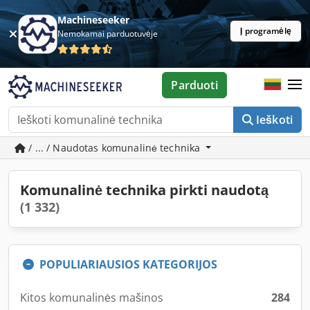
Machineseeker
Į programėlę
Nemokamai parduotuvėje
Parduoti
Ieškoti
/ ... / Naudotas komunalinė technika
Komunalinė technika pirkti naudotą
(1 332)
POPULIARIAUSIOS KATEGORIJOS
Kitos komunalinės mašinos
284