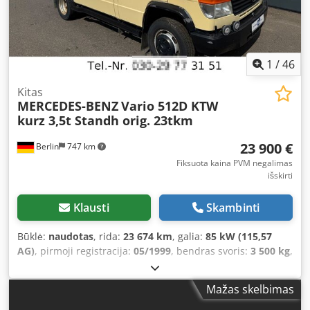
1
/
46
Kitas
MERCEDES-BENZ
Vario 512D KTW
kurz 3,5t Standh orig. 23tkm
23 900 €
Berlin
747 km
Fiksuota kaina PVM negalimas
išskirti
Klausti
Skambinti
Būklė:
naudotas
, rida:
23 674 km
, galia:
85 kW (115,57
AG)
, pirmoji registracija:
05/1999
, bendras svoris:
3 500 kg
,
kuro tipas:
dyzelinas
, spalva:
smėlio spalvos
, pavaros
tipas:
mechaninis
, emisijos klasė:
euro2
, krovinių skyriaus
Mažas skelbimas
plotis:
1 860 mm
, krovimo vietos ilgis:
3 160 mm
, krovos
erdvės aukštis:
1 920 mm
, Gamybos metai:
1999
, bendras