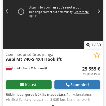
Įranga:
ABS, AdBlue, Tachografas, centrinis užraktas,
kruizo kontrolė, oro kondicionavimas
,
1
/
50
žieminės priežiūros įranga
Aebi
Mt 740-S 4X4 Hooklift
25 555 €
Łaziska Górne
655 km
VB plius PVM
Klausti
Skambinti
Būklė:
labai geros būklės (naudotas)
, Funkcionalumas:
visiškai funkcionalus
, rida:
3 035 km
, bendras svoris:
6 500 kg
, kuro tipas:
dyzelinas
, spalva:
oranžinė
, ašių