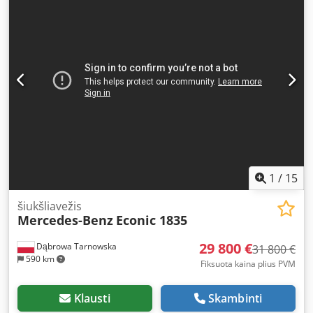
ilgis:
5 550 mm
, bendras plotis:
250 mm
, bendras aukštis:
2 950 mm
, sėdimų vietų skaičius:
3
, Įranga:
ABS,
autonominis šildytuvas
,
1
/
15
šiukšliavežis
Mercedes-Benz
Econic 1835
29 800 €
Dąbrowa Tarnowska
31 800 €
590 km
Fiksuota kaina plius PVM
Klausti
Skambinti