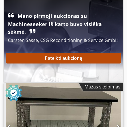
670 mm - Spindle taper: MK2 - Spindle stroke: 120 mm -
Feed device: yes - Throat: 205 mm - Column diameter: 100
mm - Dimensions: 830/380/H1730 mm - Weight: 205 kg
Mano pirmoji aukcionas su
with pallet
Machineseeker iš karto buvo visiška
sėkmė.
Carsten Sasse, CSG Reconditioning & Service GmbH
Pateikti aukcioną
Mažas skelbimas