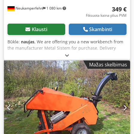
349 €
Neukamperfehn
1 080 km
Fiksuota kaina plius PVM
Klausti
Skambinti
Būklė:
naujas
, We are offering you a new workbench from
the manufacturer Metal Sistem for purchase. Delivery
time: approximately 3 - 4 weeks Technical data of the
workbench: Manufacturer: Metal Sistem Model: Super
Mažas skelbimas
4/5/6 Workbench width: 1,200 mm Workbench depth: 900
mm Workbench height: 900 mm Scope of delivery includes:
02x workbench uprights, new Material finish: fully
galvanized Upright type: TS4 Including cross and diagonal
braces, foot plates The uprights are pre-assembled (bolted
frame structure) 888 mm high 700 mm deep 02x
workbench beams, new Djdpfx Ashq Tqdslwjck Beam type:
TS Profile dimensions: 70 x 42 x 3 mm Clear width: 920 mm
Material finish: fully galvanized 01x worktop, new Wood
type: MDF Thickness: 28 mm Dimensions: 900 x 1,200 mm
Material color: black 01x angle set, new For fastening the