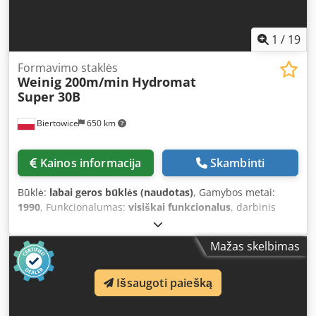
1
/
19
Formavimo staklės
Weinig 200m/min
Hydromat
Super 30B
Biertowice
650 km
Kainos informacija
Skambinti
Būklė:
labai geros būklės (naudotas)
, Gamybos metai:
1990
, Funkcionalumas:
visiškai funkcionalus
, darbinis
plotis 300 mm darbinis aukštis 140 mm padavimo greitis
200 m/min veleno skersmuo 50 mm velenų išdėstymas: 1.
Mažas skelbimas
apatinis – 22 kW 2. viršutinis – 22 kW 3. dešinysis – 18,5 kW
4. kairysis – 18,5 kW 5. dešinysis – 18,5 kW 6. kairysis – 22
kW 7. viršutinis – 22 kW 8. apatinis – 22 kW 9. viršutinis –
Išsaugoti paiešką
22 kW 10. apatinis – 22 kW 11. apatinis – 22 kW Dcodpsy N
N U Nefx Alwjk Galimybė įsigyti su padavėju + 17.900 EUR