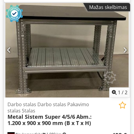
workbench: Manufacturer: Metal Sistem Type: Super 4/5/6
Mažas skelbimas
Workbench width: 1,200 mm Workbench depth: 900 mm
Workbench height: 900 mm The scope of delivery includes:
02x workbench uprights, new Material finish: fully
galvanized Upright type: TS4 incl. cross and diagonal
braces, base plates The uprights are pre-assembled
(bolted truss construction) 723 mm height 700 mm depth
04x workbench beams, new Beam type: TS Profile
dimensions: 70 x 42 x 3 mm Clear width: 920 mm Material
finish: fully galvanized 01x worktop, new Wood type: MDF
Thickness: 28 mm Dimension: 900 x 1,200 mm Material
color: black 03x steel shelf inserts, new Dimension: 300 x
700 mm Type: H29/D 02x swivel castors, new 02x braked
swivel castors, new 01x angle bracket set, new for
mounting the worktop 08x safety hooks, new Dcodshq
1
/
2
Txhjpfx Alwjk Material finish: fully galvanized
Darbo stalas Darbo stalas Pakavimo
stalas Stalas
Metal Sistem Super 4/5/6
Abm.:
1.200 x 900 x 900 mm (B x T x H)