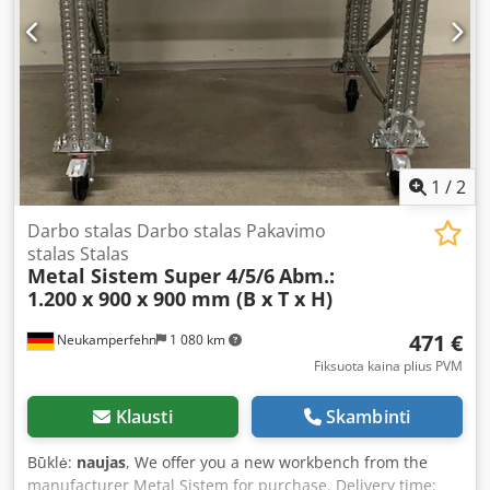
the worktop 08x safety hooks, new Material color: fully
galvanized
1
/
2
Darbo stalas Darbo stalas Pakavimo
stalas Stalas
Metal Sistem Super 4/5/6
Abm.:
1.200 x 900 x 900 mm (B x T x H)
471 €
Neukamperfehn
1 080 km
Fiksuota kaina plius PVM
Klausti
Skambinti
Būklė:
naujas
, We offer you a new workbench from the
manufacturer Metal Sistem for purchase. Delivery time: