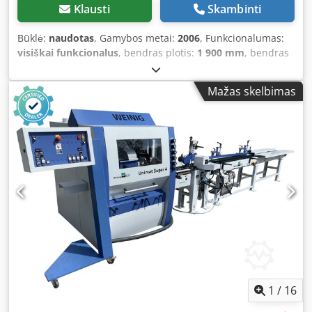
Klausti
Skambinti
Būklė:
naudotas
, Gamybos metai:
2006
, Funkcionalumas:
visiškai funkcionalus
, bendras plotis:
1 900 mm
, bendras
aukštis:
1 800 mm
, bendras ilgis:
2 500 mm
, briketo
skersmuo:
80 mm
, bendras svoris:
2 400 kg
, įvesties srovės
Mažas skelbimas
tipas:
trifazis
, alyvos bako talpa:
600 l
, – after technical
inspection – Italian production – year of manufacture: 2006
– Technical Documentation (DTR) TECHNICAL PARAMETERS:
– Briquette diameter: 80 mm – Max. briquette length: 80
mm – Output: 350 kg/h – Motor power: 27.5 kW – Hydraulic
pressing force: 1400 kg/cm² Dedjv T Uphepfx Alweck – Max.
working pressure: 150 bar – Oil capacity: 600 l – Hopper
diameter: Ø 1200 mm – Hopper height: 90 cm –
Dimensions (L/W/H): 2500 x 1900 x 1800 mm – Net weight:
2400 kg
1
/
16