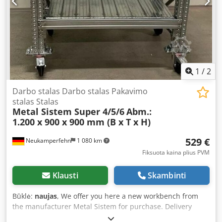
1
/
2
Darbo stalas Darbo stalas Pakavimo
stalas Stalas
Metal Sistem Super 4/5/6
Abm.:
1.200 x 900 x 900 mm (B x T x H)
529 €
Neukamperfehn
1 080 km
Fiksuota kaina plius PVM
Klausti
Skambinti
Būklė:
naujas
, We offer you here a new workbench from
the manufacturer Metal Sistem for purchase. Delivery
time: approx. 3 - 4 weeks Technical data for the