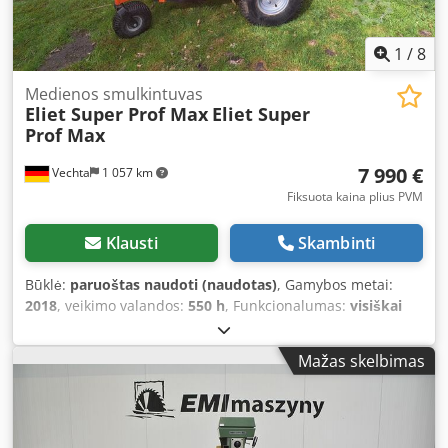
worktop 04x safety hooks, new Material finish: fully
galvanized
1
/
8
Medienos smulkintuvas
Eliet Super Prof Max
Eliet Super
Prof Max
7 990 €
Vechta
1 057 km
Fiksuota kaina plius PVM
Klausti
Skambinti
Būklė:
paruoštas naudoti (naudotas)
, Gamybos metai:
2018
, veikimo valandos:
550 h
, Funkcionalumas:
visiškai
funkcionalus
, galia:
16,92 kW (23,00 AG)
, kuro tipas:
benzinas
, Siūlome: Smulkintuvą – sodo smulkintuvą Eliet
Mažas skelbimas
Super Prof Max su ratų važiuokle Pagaminimo metai: 2018
Darbo valandos: 520 Įrengtas 23 AG Vanguard EFI varikliu
Hidraulinė ratų pavara Hidraulinis padavimo volas (pirmyn
ir atgal) Šakoms iki 13 cm storio Sulankstomas išmetimo