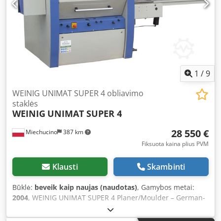
ašies padėties tikslumas 1 μm X/Z ašies pakartotinės
padėties tikslumas 0,2 μm Sistemos skiriamoji geba 0,01
μm Kokybė garantuota
1
/
9
WEINIG UNIMAT SUPER 4 obliavimo
staklės
WEINIG
UNIMAT SUPER 4
28 550 €
Miechucino
387 km
Fiksuota kaina plius PVM
Klausti
Skambinti
Būklė:
beveik kaip naujas (naudotas)
, Gamybos metai:
2004
, WEINIG UNIMAT SUPER 4 Planer/Moulder – German-
made – Very good condition – Year of manufacture: 2004 –
Technical documentation (manual included) TECHNICAL