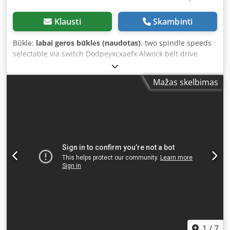
Klausti
Skambinti
Būklė:
labai geros būklės (naudotas)
, two spindle speeds
selectable via switch Dodpeyxcxaefx Alwock belt drive
motor power 0.8 kW vice included 380V power supply
Mažas skelbimas
1
/
7