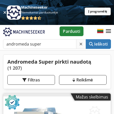
Machineseeker
Į programėlę
Nemokamai parduotuvėje
Parduoti
Ieškoti
Andromeda Super pirkti naudotą
(1 207)
Filtras
Reikšmė
Mažas skelbimas