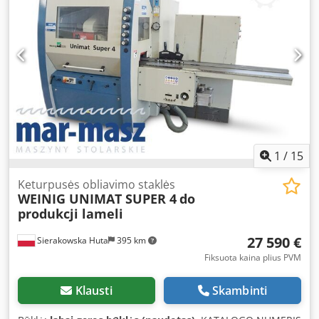
1
/
15
Keturpusės obliavimo staklės
WEINIG UNIMAT SUPER 4
do
produkcji lameli
27 590 €
Sierakowska Huta
395 km
Fiksuota kaina plius PVM
Klausti
Skambinti