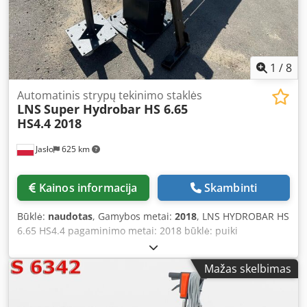
surface - length of pre-table: 1000 mm - automatic central
lubrication - length of infeed table: 4700 mm - speed
adjustable via frequency inverter - hydraulic pressure
rollers - total feeder power: 2.25 kW - machine dimensions
(L/W/H): 790 x 200 x 190 cm - weight: 3200 kg
1
/
8
Automatinis strypų tekinimo staklės
LNS
Super Hydrobar HS 6.65
HS4.4 2018
Jasło
625 km
Kainos informacija
Skambinti
Būklė:
naudotas
, Gamybos metai:
2018
, LNS HYDROBAR HS
6.65 HS4.4 pagaminimo metai: 2018 būklė: puiki
SKERSMENŲ DIAPAZONAS: 2–68 mm Dcjdszqc Enjpfx Alwok
Mažas skelbimas