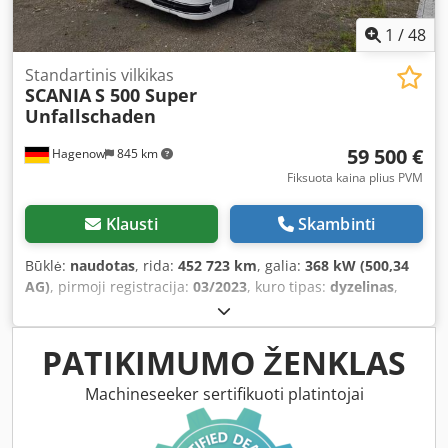
1
/
48
Standartinis vilkikas
SCANIA
S 500 Super
Unfallschaden
59 500 €
Hagenow
845 km
Fiksuota kaina plius PVM
Klausti
Skambinti
Būklė:
naudotas
, rida:
452 723 km
, galia:
368 kW (500,34
AG)
, pirmoji registracija:
03/2023
, kuro tipas:
dyzelinas
,
bendras svoris:
19 000 kg
, ašių konfigūracija:
2 ašys
, kita
apžiūra (TÜV):
03/2027
, stabdžiai:
retarderis
, spalva:
balta
,
pavaros tipas:
automatinis
, Įranga:
ABS, autonominis
PATIKIMUMO ŽENKLAS
šildytuvas, elektroninė stabilumo programa (ESP),
navigacijos sistema, oro kondicionavimas, patyrė avariją,
Machineseeker sertifikuoti platintojai
suodžių filtras
,