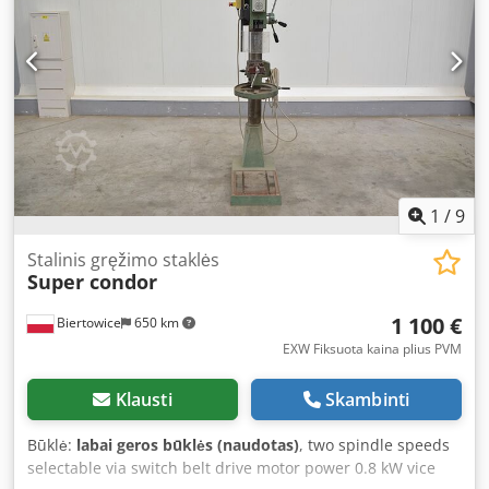
vamzdis, pasukamas 280° Elektromagnetinis peilių
įjungimas 24 peiliai ant 6 diskų Įkrovimo anga: 500 x 700
mm Apie 6,5 m³ smulkintos medžiagos/val. Triukšmo lygis:
116 dB(A) Svoris: 441 kg Mašina taip pat nuomojama.
Dedpjy D I I Rsfx Alwsck
1
/
9
Stalinis gręžimo staklės
Super condor
1 100 €
Biertowice
650 km
EXW Fiksuota kaina plius PVM
Klausti
Skambinti
Būklė:
labai geros būklės (naudotas)
, two spindle speeds
selectable via switch belt drive motor power 0.8 kW vice