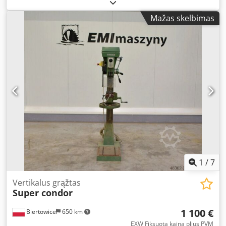
included Dcsdpfsyxl Nzex Alwok 380V power supply
Mažas skelbimas
1
/
7
Vertikalus grąžtas
Super condor
1 100 €
Biertowice
650 km
EXW Fiksuota kaina plius PVM