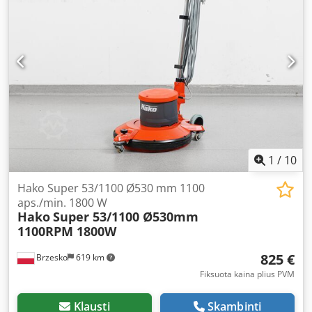
1
/
10
Hako Super 53/1100 Ø530 mm 1100
aps./min. 1800 W
Hako
Super 53/1100 Ø530mm
1100RPM 1800W
825 €
Brzesko
619 km
Fiksuota kaina plius PVM
Klausti
Skambinti