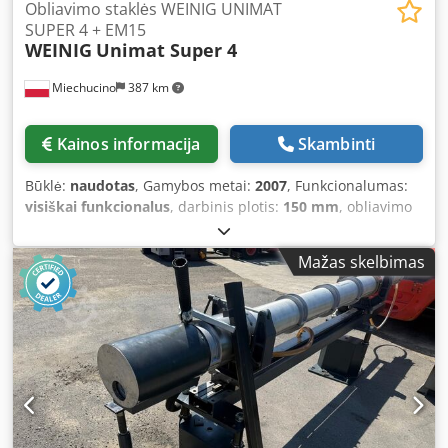
Obliavimo staklės WEINIG UNIMAT
SUPER 4 + EM15
WEINIG
Unimat Super 4
Miechucino
387 km
Kainos informacija
Skambinti
Būklė:
naudotas
, Gamybos metai:
2007
, Funkcionalumas:
visiškai funkcionalus
, darbinis plotis:
150 mm
, obliavimo
aukštis:
50 mm
, ašies skersmuo:
40 mm
, obliavimo plotis:
150 mm
, darbinio aukščio:
50 mm
, - after technical
Mažas skelbimas
inspection - German production - year of manufacture:
2007 Dodpfxsw E I Ruj Alwsck - with Weinig EM 15 belt
feeder TECHNICAL SPECIFICATIONS: - planing width: 150
mm - planing height: 50 mm - spindle diameter: 40 mm -
first bottom head: 11 kW, 6000 rpm - second top head: 22
kW, 7000 rpm - third bottom head: 5.5 kW, 6000 rpm - feed
motor: 2.2 kW - feed speed controlled by frequency
inverter - feed via cardan shafts - four upper steel feed
rollers - one upper rubber outfeed roller - grooved table