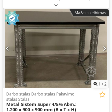
approx. 3–4 weeks Technical data for the workbench:
Manufacturer: Metal Sistem Dcedpfx Ajhq Txwslwjk Model:
Mažas skelbimas
Super 4/5/6 Workbench width: 1,200 mm Workbench
depth: 900 mm Workbench height: 900 mm Scope of
supply includes: 02x Workbench uprights, new Material
finish: fully galvanized Upright type: TS4 including cross
and diagonal bracing, base plates The uprights are pre-
assembled (bolted truss frame) Height: 723 mm Depth: 700
mm 02x Workbench beams, new Beam type: TS Profile
dimensions: 70 x 42 x 3 mm Clearance: 920 mm Material
finish: fully galvanized 01x Worktop, new Wood type: MDF
Thickness: 28 mm Dimensions: 900 x 1,200 mm Material
color: black 02x Swivel castors, new 02x Braked swivel
castors, new 01x Angle bracket set, new for fastening the
worktop 04x Safety hooks, new Material finish: fully
galvanized
1
/
2
Darbo stalas Darbo stalas Pakavimo
stalas Stalas
Metal Sistem Super 4/5/6
Abm.:
1.200 x 900 x 900 mm (B x T x H)