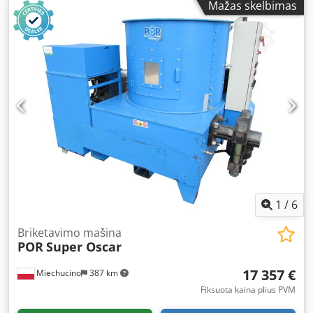
Mažas skelbimas
SPECIFICATIONS: Planing width: 150 mm Planing height: 50
mm Spindle diameter: 40 mm Equipped with tooling
Adjustable top spindle head 1) Bottom spindle: 11 kW,
6000 rpm 2) Top spindle: 18.5 kW, 7000 rpm 3) Lower
spindle: 5.5 kW, 6000 rpm Feed motor: 2.2 kW Feed rate
adjustable via inverter: 0–18 m/min Feed via cardan shafts
Pneumatic pressure system Three top steel feed rollers
One top rubber roller Dsdpfx Aljin Nrgewock Ribbed
infeed table Infeed table length: 1,950 mm Total power: 37
kW Central lubrication system Transport dimensions:
Length/Width/Height: 320x220x220 cm Weight: approx.
2,700 kg
1
/
6
Briketavimo mašina
POR
Super Oscar
17 357 €
Miechucino
387 km
Fiksuota kaina plius PVM