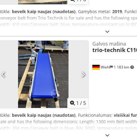
Būklė:
beveik kaip naujas (naudotas)
, Gamybos metai:
2019
, Funk
conveyor belt from Trio Technik is for sale and has the following s
width: 410 mm Conveyor belt: blue, temperature-resistant up to 80°
(constant): 9 m/min Crodpfx Aswtfikehzof Supplied without support
Galvos mašina
trio-technik
C11
Wiehl
1 183 km
1
/
5
Būklė:
beveik kaip naujas (naudotas)
, Funkcionalumas:
visiškai fu
sale and has the following dimensions: Length: 1300 mm Belt width
width: 394 mm Conveyor belt in blue, RAL 5002, temperature resist
high Motor protection switch next to the motor With adjustable sup