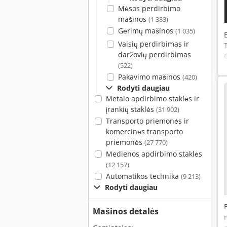
Mėsos perdirbimo
mašinos
(1 383)
Gėrimų mašinos
(1 035)
Vaisių perdirbimas ir
daržovių perdirbimas
(522)
Pakavimo mašinos
(420)
Rodyti daugiau
Metalo apdirbimo staklės ir
įrankių staklės
(31 902)
Transporto priemonės ir
komercinės transporto
priemonės
(27 770)
Medienos apdirbimo staklės
(12 157)
Automatikos technika
(9 213)
Rodyti daugiau
Mašinos detalės