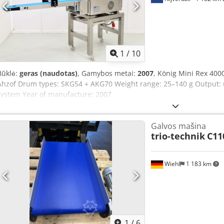
1
/
10
Būklė:
geras (naudotas)
, Gamybos metai:
2007
, König Mini Rex 400
Ahzof Drum types: SKG54 + AKG70 Weight range: 25–140 g Output: up
system Year of manufacture: 2007
Galvos mašina
trio-technik
C11
Wiehl
1 183 km
1
/
6