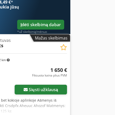
4,49 €
*
ukia jūsų
Įdėti skelbimą dabar
*už skelbimą/mėnuo
Mažas skelbimas
ytuvas
ts
2 km
1 650 €
Fiksuota kaina plius PVM
ukų
Siųsti užklausą
i bet kokioje aplinkoje Ašmenys iš
rinkti Crsdpfx Aheuuc Ahozof Matmenys:
 125 kg