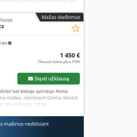
 kommenden Oberflächen bestehen aus
g Leistung: 1.800 – 2.400 Stück pro
lektrische Anschlussleistung: 1,75 kW
Mažas skelbimas
ytuvas
ts
2 km
1 450 €
Fiksuota kaina plius PVM
ukų
Siųsti užklausą
rbti bet kokioje aplinkoje Peiliai
a visiškai, nelimpanti Galima išardyti
 20 vnt Svoris: 125 kg
ės mašinos nedelsiant