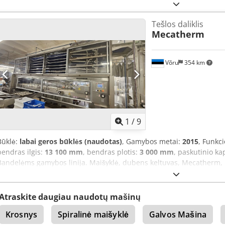
Tešlos daliklis
Mecatherm
Võru
354 km
1
/
9
Būklė:
labai geros būklės (naudotas)
, Gamybos metai:
2015
, Funkc
bendras ilgis:
13 100 mm
, bendras plotis:
3 000 mm
, paskutinio ka
Bandelėms gamybos linija. Maišyklė, dubens keltuvas, Mecatherm, pa
apie 400 padėklų ir apie 30 stelažų. Vienas stelažas talpina 16 padė
perpadengimas. Išmontavimas ir transportavimas į kainą neįskaičiuo
Ahzorf
Atraskite daugiau naudotų mašinų
Krosnys
Spiralinė maišyklė
Galvos Mašina