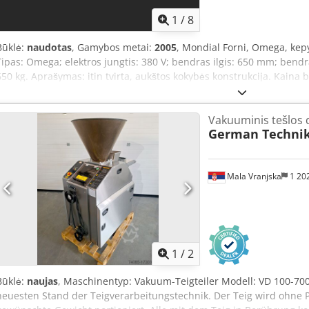
1
/
8
Būklė:
naudotas
, Gamybos metai:
2005
, Mondial Forni, Omega, kepy
Tipas: Omega; elektros jungtis: 380 V; bendras ilgis: 650 mm; bend
650 kg. Aprašymas: itin tvirta, aukštos kokybės konstrukcija. Kaina b
Crodpfjxuh Icjx Ahzjf
Vakuuminis tešlos 
German Techni
Mala Vranjska
1 20
1
/
2
Būklė:
naujas
, Maschinentyp: Vakuum-Teigteiler Modell: VD 100-70
neuesten Stand der Teigverarbeitungstechnik. Der Teig wird ohne