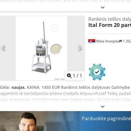
gewünschte Gewicht portioniert. Alle mit dem Teig in Berührung
Edelstahl. Cjdpfx Ajuuclpehzerf Gewichtsbereich: von 100 g bis 700 
Stunde Abmessungen: 1370/1780 x 650 x 1600 mm Gewicht: 420 kg E
Rankinis tešlos dal
Ital Form
20 par
Mala Vranjska
1 20
Paprašyti daugiau
nuotra
1
/
1
Būklė:
naujas
, KAINA: 1450 EUR Rankinis tešlos dalytuvas Galimybė di
pagaminti iš nerūdijančio plieno Credpfx Ahjuucvhszef Tešlą padalin
stalą Matmenys: 370×590×1160 mm Tešlos svoris: 30-180 g/vnt Talpa:
Parduokite pagrindin