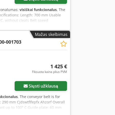
cionalumas:
visiškai funkcionalus
, The
pecifications: Length: 700 mm Usable
C, without cleats Belt speed
 legs Guide plate: 60 mm high
Mažas skelbimas
00-001703
1 425 €
Fiksuota kaina plius PVM
Siųsti užklausą
nkcionalus
, The conveyor belt is for
: 290 mm Cjdswtflfepfx Ahzorf Overall
ant up to 100° C Guide plate: 60 mm
port frame, height adjustable in 30