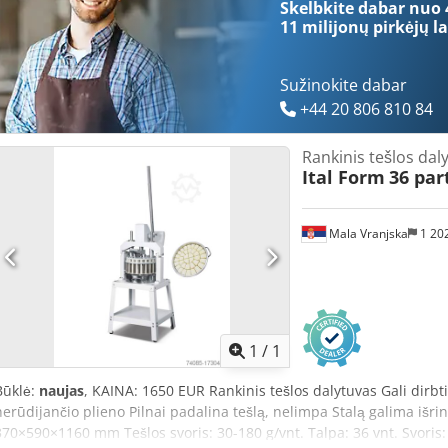
Skelbkite dabar nuo 
11 milijonų pirkėjų
la
Sužinokite dabar
+44 20 806 810 84
Rankinis tešlos dal
Ital Form
36 par
Mala Vranjska
1 20
Paprašyti daugiau
nuotra
1
/
1
Būklė:
naujas
, KAINA: 1650 EUR Rankinis tešlos dalytuvas Gali dirbt
nerūdijančio plieno Pilnai padalina tešlą, nelimpa Stalą galima iš
370×590×1160 mm Tešlos svoris: 30-180 g/vnt. Talpa: 36 vnt. Svoris: