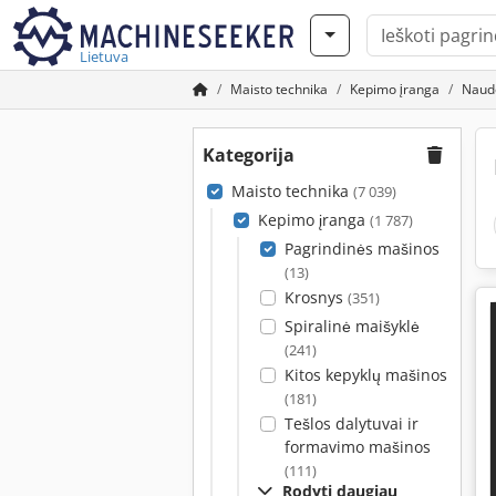
Lietuva
Maisto technika
Kepimo įranga
Naudo
Kategorija
Maisto technika
(7 039)
Kepimo įranga
(1 787)
Pagrindinės mašinos
(13)
Krosnys
(351)
Spiralinė maišyklė
(241)
Kitos kepyklų mašinos
(181)
Tešlos dalytuvai ir
formavimo mašinos
(111)
Rodyti daugiau