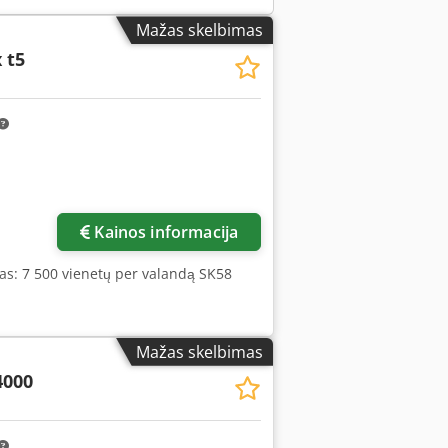
Mažas skelbimas
 t5
Kainos informacija
mas: 7 500 vienetų per valandą SK58
Mažas skelbimas
4000