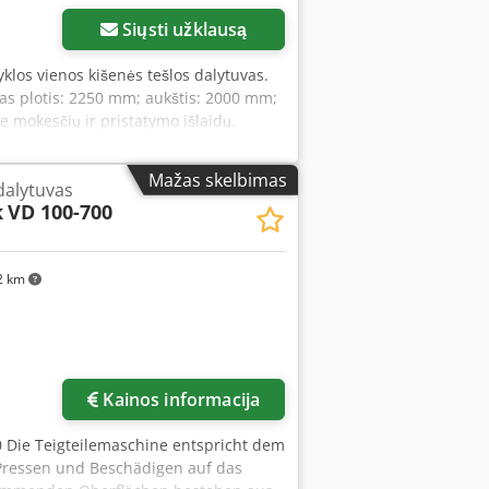
Siųsti užklausą
klos vienos kišenės tešlos dalytuvas.
ras plotis: 2250 mm; aukštis: 2000 mm;
e mokesčių ir pristatymo išlaidų.
Mažas skelbimas
dalytuvas
k
VD 100-700
2 km
Paprašyti daugiau
nuotraukų
Kainos informacija
0 Die Teigteilemaschine entspricht dem
 Pressen und Beschädigen auf das