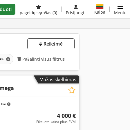
duoti
Kalba
pageidų sąrašas
(0)
Prisijungti
Meniu
Reikšmė
nos
Pašalinti visus filtrus
Mažas skelbimas
mega
4 km
4 000 €
Fiksuota kaina plius PVM