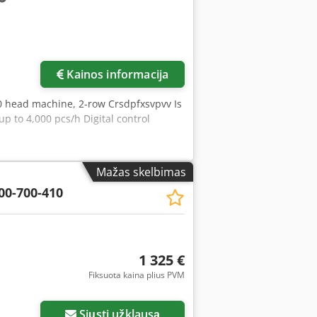
Kainos informacija
0 head machine, 2-row Crsdpfxsvpvv Is
 to 4,000 pcs/h Digital control
Mažas skelbimas
00-700-410
1 325 €
Fiksuota kaina plius PVM
Siųsti užklausą