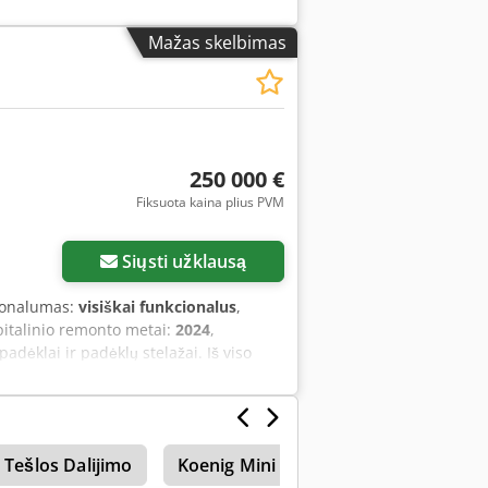
Mažas skelbimas
250 000 €
Fiksuota kaina plius PVM
Siųsti užklausą
ionalumas:
visiškai funkcionalus
,
pitalinio remonto metai:
2024
,
dėklai ir padėklų stelažai. Iš viso
klų. Daugeliui padėklų reikalingas
ti. Atskirai susitariama. Csdoxnytkepfx
Tešlos Dalijimo
Koenig Mini Rex 4000
Generator