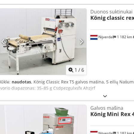
Duonos suktinukai
König
classic rex
Nijverdal
1 182 km
1
/
6
Būklė:
naudotas
, König Classic Rex T5 galvos mašina, 5 eilių Našu
svorio diapazonas: 35–85 g Csdpezgulxsfx Ahzjrf
Galvos mašina
König
Mini Rex 
Nijverdal
1 182 km