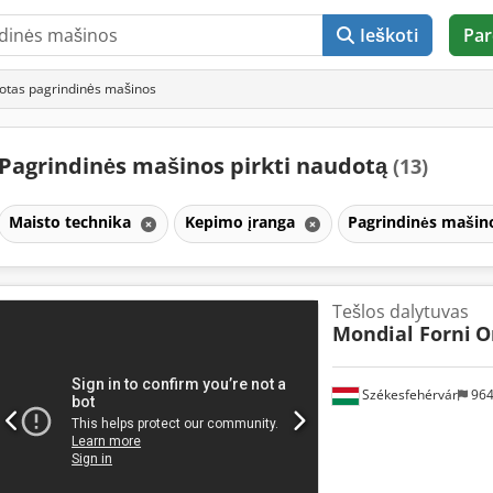
Ieškoti
Par
tas pagrindinės mašinos
Pagrindinės mašinos pirkti naudotą
(13)
Maisto technika
Kepimo įranga
Pagrindinės maši
Tešlos dalytuvas
Mondial Forni
O
Székesfehérvár
96