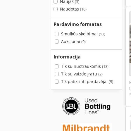
Naujas
(3)
Naudotas
(10)
Pardavimo formatas
Smulkūs skelbimai
(13)
Aukcionai
(0)
Informacija
Tik su nuotraukomis
(13)
Tik su vaizdo įrašu
(2)
Tik patikrinti pardavėjai
(5)
kėjas
Valcavimo Staklės
Augalai
Mondial