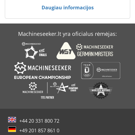
Daugiau informacijos
Machineseeker.lt yra oficialus rėmėjas:
+44 20 331 800 72
+49 201 857 861 0