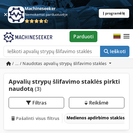
Machineseeker
Į programėlę
Nemokamai parduotuvėje
Parduoti
Ieškoti
/ ... / Naudotas apvalių strypų šlifavimo staklės
Apvalių strypų šlifavimo staklės pirkti
naudotą
(3)
Filtras
Reikšmė
Medienos apdirbimo staklės
Pašalinti visus filtrus