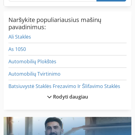
Naršykite populiariausius mašinų
pavadinimus:
Ali Staklės
As 1050
Automobilių Plokštės
Automobilių Tvirtinimo
Batsiuvystė Staklės Frezavimo Ir Šlifavimo Staklės
Rodyti daugiau
German
Kaip Susisiekti Su Mašina
Kaip Susisiekti Su Ratukais