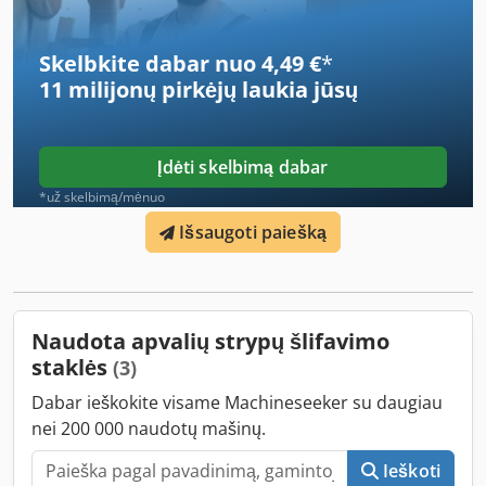
1050 x 850 x 1300 mm - Weight: 420 kg
Skelbkite dabar nuo 4,49 €
*
11 milijonų pirkėjų
laukia jūsų
Įdėti skelbimą dabar
*už skelbimą/mėnuo
Išsaugoti paiešką
Naudota apvalių strypų šlifavimo
staklės
(3)
Dabar ieškokite visame Machineseeker su daugiau
nei 200 000 naudotų mašinų.
Ieškoti