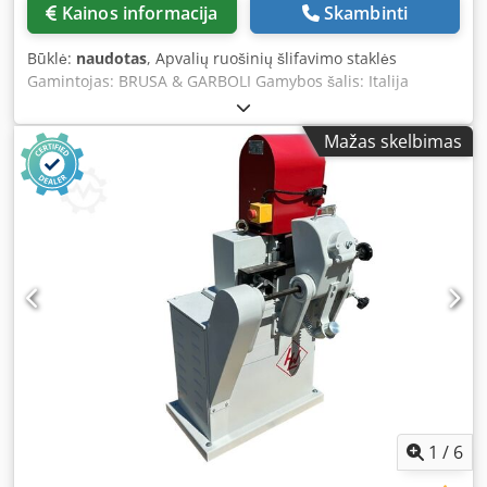
Kainos informacija
Skambinti
Būklė:
naudotas
, Apvalių ruošinių šlifavimo staklės
Gamintojas: BRUSA & GARBOLI Gamybos šalis: Italija
Modelis: LT 130 - BRUSA DI GARBOLI Metai: 2023
Techniniai parametrai: Min. skersmuo (su specialiais įvado
Mažas skelbimas
voleliais): 10 mm Maks. skersmuo: 127 mm Min. - maks.
ilgis: 680 - 6000 mm Šlifavimo juostos dydis: 2000 x 120
mm Disko variklio galia: 2,2 kW Juostos variklio galia: 5,5 kW
Padavimo variklio galia: 0,25 kW Padavimo greitis: 1 - 20
m/min Svoris: 760 kg Matmenys: 160 x 135 x 170 cm
Elektrinis pajungimas: 400V / 50Hz Padavimo sistema:
savicentrumuojanti Padavimo greičio reguliavimas: dažnio
keitikliu Šlifavimo juostos: 1 komplektas Reguliavimo
įrankiai: 1 komplektas Naudojimo instrukcija: 1 komplektas
Dodpfxsxdivae Ap Eeck CE atitikties sertifikatas Papildoma
komplektacija: PLC valdymo blokas „Keyence“ fotoląstelė,
šlifavimo juostų atidarymo/uždarymo kontrolė Išeinančių
ruošinių padavimo volai su pavara
1
/
6