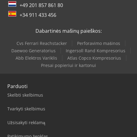
+49 201 857 861 80
+34 911 433 456
Dabartinės mašinų paieškos:
Cvs Ferrari Reachstacker
Perforavimo mašinos
Daewoo Generatorius
Ingersoll Rand Kompresorius
Abb Elektros Variklis
Atlas Copco Kompresorius
Presai popieriui ir kartonui
Parduoti
Skelbti skelbimus
Tvarkyti skelbimus
Užsisakyti reklamą
Patikimumo ženklas