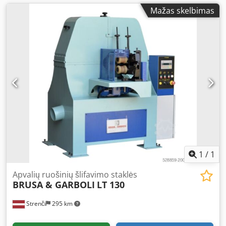
Mažas skelbimas
1
/
1
Apvalių ruošinių šlifavimo staklės
BRUSA & GARBOLI
LT 130
Strenči
295 km