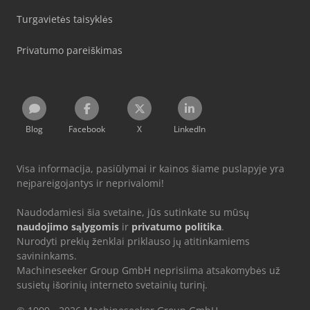
Turgavietės taisyklės
Privatumo pareiškimas
Blog
Facebook
X
LinkedIn
Visa informacija, pasiūlymai ir kainos šiame puslapyje yra
neįpareigojantys ir neprivalomi!
Naudodamiesi šia svetaine, jūs sutinkate su mūsų
naudojimo sąlygomis
ir
privatumo politika
.
Nurodyti prekių ženklai priklauso jų atitinkamiems
savininkams.
Machineseeker Group GmbH neprisiima atsakomybės už
susietų išorinių interneto svetainių turinį.