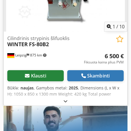
1
/
10
Cilindrinis strypinis šlifuoklis
WINTER
FS-80B2
6 500 €
Leipzig
875 km
Fiksuota kaina plius PVM
Klausti
Skambinti
Būklė:
naujas
, Gamybos metai:
2025
, Dimensions (L x W x
H): 1050 x 850 x 1300 mm Weight: 420 kg Total power
requirement: 4.5 kW Round bar grinding machine FS-80B2
- Working range Ø 10 - 80 mm Dcsdpfx Apjvz Hfqj Eek -
Drive motor: 4.0 kW - Extraction motor: 0.5 kW - Extraction
nozzle Ø 100 mm - Voltage: 400 V / 50 Hz - Feed speed: 1 -
20 m/min - Grinding belt speed: 1080 m/min - Grinding
belt dimensions: 130 x 1850 mm - Dimensions (L x W x H):