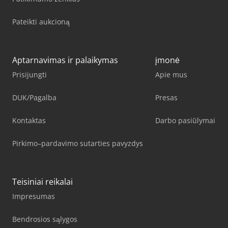
Pateikti aukcioną
Aptarnavimas ir palaikymas
įmonė
Prisijungti
Apie mus
DUK/Pagalba
Presas
Kontaktas
Darbo pasiūlymai
Pirkimo–pardavimo sutarties pavyzdys
Teisiniai reikalai
Impresumas
Bendrosios sąlygos