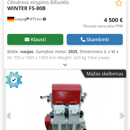
Cilindrinis strypinis šlifuoklis
WINTER
FS-80B
4 500 €
Leipzig
875 km
Fiksuota kaina plius PVM
Klausti
Skambinti
Būklė:
naujas
, Gamybos metai:
2025
, Dimensions (L x W x
H): 750 x 1000 x 1350 mm Weight: 420 kg Total power
requirement: 2.7 kW Round Bar Grinding Machine FS-80B -
Working range Ø 10 - 80 mm - Drive motor: 2.2 kW -
Mažas skelbimas
Extraction motor: 0.5 kW - Extraction port Ø 100 mm
Dsdpjvz Hdtefx Ap Eeck - Voltage: 400 V / 50 Hz - Feed
speed: 1 - 20 m/min - Grinding belt speed: 900 m/min -
Grinding belt size: 130 x 1850 mm - Dimensions (L x W x H):
750 x 1000 x 1350 mm - Weight: 420 kg