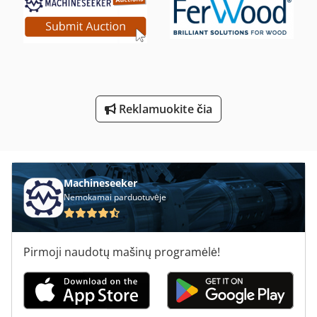
Stavostroj Vp 200
Tekinimo Su Skaitmeniniu Ekranu
Įrankių Spintelė Su Stalčiais
Šlifavimo Blokas Su Gavyba
Reklamuokite čia
Šlifavimo Rato Skersmuo
Švabijos Staklių Gmbh
Machineseeker
Nemokamai parduotuvėje
Pirmoji naudotų mašinų programėlė!