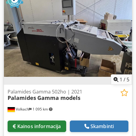
Oberstationen mit jeweils einem Schleifrad Automatische
Zuführung Zuführung, Faltung und Pressung werden
durch einen Vibrationsmotor angetrieben
Leimauftragsgerät: HHS, 3 Düsen Crodpfx Amevf Ezxe Rof
1
/
5
Palamides Gamma 502ho | 2021
Palamides
Gamma models
Volkach
1 095 km
Kainos informacija
Skambinti