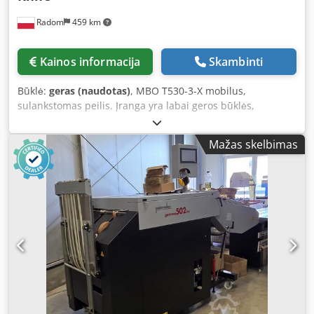
Radom
459 km
Kainos informacija
Skambinti
Būklė:
geras (naudotas)
, MBO T530-3-X mobilus,
sulankstomas peilis. Įranga yra labai geros būklės,
paruošta naudoti gamyboje. Pristatoma tiesiai iš pirmojo
savininko. Galima prijungti prie beveik bet kurio MBO
Mažas skelbimas
įrangos modelio. Cjdezlab Ajpfx Am Rerf Montuojama ant
ratų, todėl lengva ją perkelti. Turi atskirus valdymo
elementus.