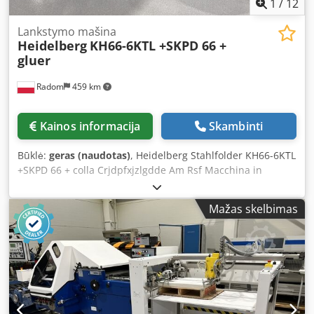
1
/
12
Lankstymo mašina
Heidelberg
KH66-6KTL +SKPD 66 +
gluer
Radom
459 km
Kainos informacija
Skambinti
Būklė:
geras (naudotas)
, Heidelberg Stahlfolder KH66-6KTL
+SKPD 66 + colla Crjdpfxjzlgdde Am Rsf Macchina in
condizioni perfette, pronta all’uso. Alimentazione continua
RFH-66 Modulo di piegatura BCUH-66 Anno di produzione:
Mažas skelbimas
2005 6 tasche di piega 2 coltelli elettronici Tasca laterale
con 1 coltello Pressa SKP.D 66 Rullo ausiliario per
perforazione Rulli d’ingresso divisi per incollaggio Unità di
incollaggio con ugelli pneumatici Formato massimo:
660x1200 mm Due pannelli di controllo LCD Contatore con
funzioni di confezionamento, controllo della velocità, ecc.
Alimentazione tramite rullo aspirante Carter insonorizzanti