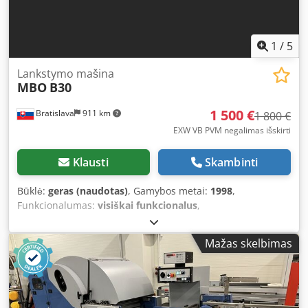
1
/
5
Lankstymo mašina
MBO
B30
1 500 €
Bratislava
911 km
1 800 €
EXW VB PVM negalimas išskirti
Klausti
Skambinti
Būklė:
geras (naudotas)
, Gamybos metai:
1998
,
Funkcionalumas:
visiškai funkcionalus
,
mašinos/transporto priemonės numeris:
S 3057/13
,
padavimo plotis:
700 mm
, įvesties srovės tipas:
trifazis
,
Mažas skelbimas
darbinis plotis:
700 mm
, Įranga:
dokumentacija /
vadovas, kompresorius
, lankstymo mašina geros būklės
Cjdpfxszb H Sus Am Rsrf