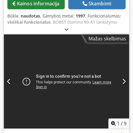
Kainos informacija
Skambinti
Būklė:
naudotas
, Gamybos metai:
1997
, Funkcionalumas:
visiškai funkcionalus
, BOBST Domino 90-A1 lankstymo-
klijavimo mašina pardavimui! Metai: 1997 Crodpjxnzq Djfx
Am Rof Šalto klijavimo ERO sistema su 4 klijų galvutėmis
Mažas skelbimas
Maksimalus plotis: 900 mm Minimalus plotis: 126 mm
Maksimalus greitis: 400 m/min
1
/
9