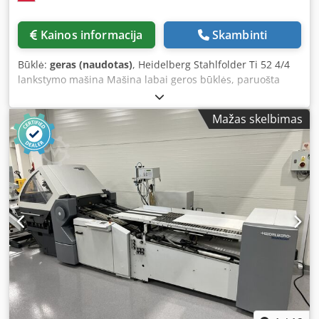
Kainos informacija
Skambinti
Būklė:
geras (naudotas)
, Heidelberg Stahlfolder Ti 52 4/4
lankstymo mašina Mašina labai geros būklės, paruošta
darbui. Techninės specifikacijos: Csdpfx Amezlgc Ts Rorf
Minimalus popieriaus dydis: 105 x 150 mm Maksimalus
Mažas skelbimas
popieriaus dydis: 520 x 840 mm Aukšto padėjimo
padavimas (High stack feeding) Konfigūracija: – 4 kasetės
ant pirmo Ti-52 modulio – 4 kasetės ant antro 2.Ti-52
modulio – Mobilus išvedimas Kintamo greičio lankstymo
valdymas per inverterį Kasetės triukšmo mažinimas
Pridedamas kompresorius Dvigubo lapo jutiklis
Elektroninis skaitiklis su rūšiavimo funkcija Elektrinis
išvedimas su reguliuojamu greičiu Atsarginės dalys,
įrankiai ir dokumentacija įtraukti Pagaminta Vokietijoje.