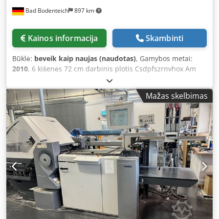
faulty items are detected consecutively. - Large buffer
Bad Bodenteich
897 km
table: Provides the operator with ample time for quality
control and packing of stacks. - Seamless integration:
Especially suitable for connection to the Horizon iCE
Kainos informacija
Skambinti
StitchLiner Mark IV, but also universally usable with other
machines—no additional interface required. - Industry 4.0-
Būklė:
beveik kaip naujas (naudotas)
, Gamybos metai:
capable: Includes operational data collection and dynamic
2010
, 6 kišenės 72 cm darbinis plotis Csdpfszrnvhox Am
separation of book blocks of different sizes (DSP platform).
Rsrf Pavyzdinis vaizdas
Technical Specifications: - Entry format: 4-page sheets,
variable from 650 to 1,000 mm - Product height (max.): 100
Mažas skelbimas
mm (optionally 120 mm) - Max. format: 510 x 235 mm -
Min. format: 140 x 95 mm (optionally 95 x 75 mm) - Output:
up to 600 packs/cycles per hour - Main supply:
3ph+N+GND 400V AC, 50/60 Hz - Control voltage: 24V DC -
Power: 4 kW - Fuse: 16A - Year of manufacture: 2023 -
Weight: approx. 500 kg All-Inclusive Service Package We
take care of everything: from safe packaging and transport
to customs clearance. Sustainable and cost-effective
Crodpfxozrlp Ej Am Rof Choose a pre-owned machine and
benefit twice over: save both the environment and your
budget. Despite possible signs of use, you will receive a
quality product at an attractive price.