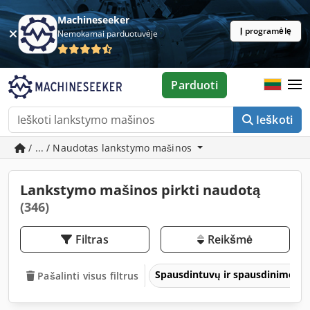
Machineseeker
Į programėlę
Nemokamai parduotuvėje
Parduoti
Ieškoti
/ ... / Naudotas lankstymo mašinos
Lankstymo mašinos pirkti naudotą
(346)
Filtras
Reikšmė
Spausdintuvų ir spausdinimo įre
Pašalinti visus filtrus