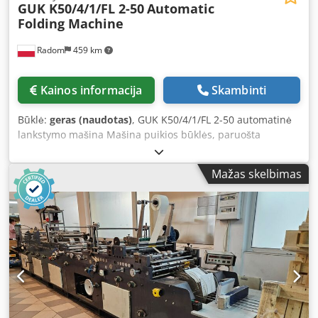
GUK K50/4/1/FL 2-50
Automatic
Folding Machine
Radom
459 km
Kainos informacija
Skambinti
Būklė:
geras (naudotas)
, GUK K50/4/1/FL 2-50 automatinė
lankstymo mašina Mašina puikios būklės, paruošta
gamybai. Formatas: 500x700 mm. Lankstymo greitis: 30–
160 m/min Įranga: 4 lygiagrečios kasetės, elektroniniu
Mažas skelbimas
būdu reguliuojamos per kompiuterį 1 kryžminio pjovimo
peilis Pirmoji kasetė prailginta Nuolatinis greičio
reguliavimas per inverterio valdymo pultą Skaitiklis su
partijos funkcija ir lankstymo greičio indikatoriumi
Rietschle kompresorius Pakelta garsui izoliuojanti gaubtas
Įrankių volelis perforavimo, bigavimo ir pjovimo įrankiams
montuoti FL2-50 padavimas su vakuumine sistema Langų
kasetė su valdymo bloku Codpjzmu Hcofx Am Rorf Mobilus
išlankstymo stalas su nuolatiniu greičio reguliavimu.