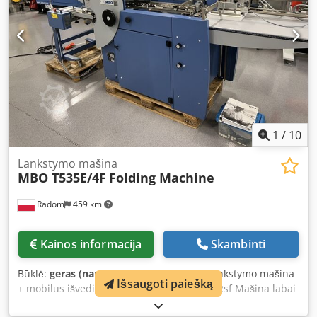
1
/
10
Lankstymo mašina
MBO T535E/4F
Folding Machine
Radom
459 km
Kainos informacija
Skambinti
Būklė:
geras (naudotas)
, MBO T535E/4F lankstymo mašina
Išsaugoti paiešką
+ mobilus išvedimas Credpfozgddqex Am Rsf Mašina labai
geros būklės, paruošta gamybai. Iš pirmo savininko. Min.