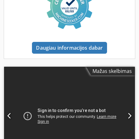
pasukama valdymo panelė, esanti skersinio sulankstymo
bloke - surinktuvas MBO SBAP 46 ME – pagamintas 2015 m.
- kompresorius - įrankiai, techninė dokumentacija -
aparatas yra puikios būklės ir veikia be priekaištų. Kaina:
pagal užklausą Pristatymo terminas: nedelsiant! Maloniai
prašome pateikti papildomų išsamių nuotraukų! Yra vaizdo
įrašas!
Daugiau informacijos dabar
Mažas skelbimas