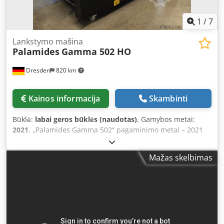
1
/
7
Lankstymo mašina
Palamides
Gamma 502 HO
Dresden
820 km
Kainos informacija
Skambinti
Būklė:
labai geros būklės (naudotas)
, Gamybos metai:
2021
, „Palamides Gamma 502“ pagaminimo metai – 2021
juostavimo įrenginys skirtas lankstymo mašinoms, siuvimo
įrenginiams ir kt. aukščio reguliuojama įtraukimo dalis
Mažas skelbimas
Credszqtl Ejpfx Am Ref tinka dviem produktų srautams
(lygiagrečiai) presavimo stotis su pora presavimo ritinių
produktų transportavimo sistema, leidžianti didinti
gamybos greitį juostavimo sistema, skirta dviem juostoms
pritaikyta 50 mm pločio juostavimo medžiagai pritaikyta 0–
6 mm storio produktams sulankstomas išėjimo stalas yra