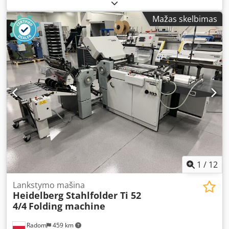
visual condition. It features 2 folding pockets, pneumatic
sheet feeding, a counter with packing, total count, and
Mažas skelbimas
folding speed display. Supplied with deflectors and brand
new creasing rollers. 230V power supply. Equipped with
Ritschle compressor. Extended electronic delivery section.
Continuous sheet feeding with vacuum roller from below.
Supports up to A2+ format. Paper weight handled: 40–240
gsm. Credswyakvjpfx Am Rjf Output capacity, A4/hour: up
to 30,000.
1
/
12
Lankstymo mašina
Heidelberg Stahlfolder Ti 52
4/4
Folding machine
Radom
459 km