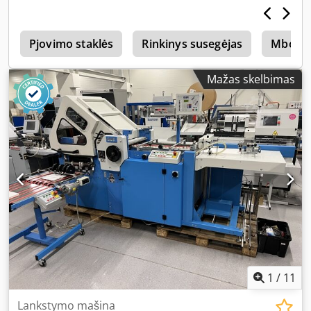
pirmame modulyje Ti-52 – 4 kasetės antrame modulyje
2.Ti-52 – 1 elektroninis peilis – Mobilus išdavimo stalas
g
Inverteriu valdoma lankstymo greičio reguliavimo sistema
Pjovimo staklės
Rinkinys susegėjas
Mbo
Kasetės triukšmo slopinimas Becker kompresorius Dvigubo
lapo sensorius Elektroninis skaitiklis su partijų nustatymu
Mažas skelbimas
Elektrinis išdavimo stalas su reguliuojamu išdavimo greičiu
Pridedami atsarginės dalys, įrankiai ir dokumentacija
Mašina gero techninio stovio, paruošta darbui.
1
/
11
Lankstymo mašina