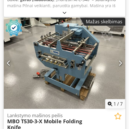
mašina Pilnai veikianti, paruošta gamybai. Mašina yra iš
pirmojo savininko. Labai gera būklė. Volai neseniai
atnaujinti. Pagaminta „Horizon“, Japonijoje. Įranga: 6
Mažas skelbimas
lygiagrečios kasetės 1 elektroninis peilis 2 peilių kasetės
Maksimalus formatas: 540 x 760 mm; minimalus: 120 x 172
mm Cedjzlacyepfx Am Rjrf Mašina valdoma visiškai per
jutiklinį valdymo pultą. Komplektacijoje yra: – įrankių
rinkinys – papildomos dalys – vartotojo vadovas –
kompresorius
1
/
7
Lankstymo mašinos peilis
MBO T530-3-X Mobile Folding
Knife