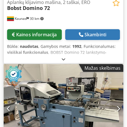
Aplankų klijavimo mašina, 2 taškai, ERO
Bobst
Domino 72
Kaunas
30 km
Kainos informacija
Skambinti
Būklė:
naudotas
, Gamybos metai:
1992
, Funkcionalumas:
visiškai funkcionalus
, BOBST Domino 72 lankstymo-
klijavimo įrenginys parduodamas! Metai: 1992 ERO šalto
klijavimo sistema su 2 klijų pistoletais Maks. plotis: 720 mm
Mažas skelbimas
Min. plotis: 126 mm Maks. greitis: 400 m/min Kompaktiškas
kartonas iki 600 g/m². Credpoxlki Refx Am Ref Automatinė
dugno sistema Skaičiuojantis išstūmėjas