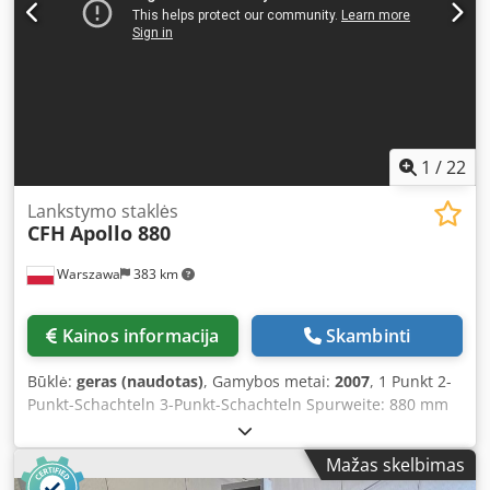
Vokietijoje veikia kartu su „Horizon“ mašina, gali būti
pritaikytas ir kitiems lankstymo įrenginiams galima įsigyti iš
karto
1
/
22
Lankstymo staklės
CFH
Apollo 880
Warszawa
383 km
Kainos informacija
Skambinti
Būklė:
geras (naudotas)
, Gamybos metai:
2007
, 1 Punkt 2-
Punkt-Schachteln 3-Punkt-Schachteln Spurweite: 880 mm
Liniengeschwindigkeit: 0–250 m/min, einstellbar Karton:
250–500 GSM Karton Schachtelformung: Einkleben einer
Mažas skelbimas
oder beider Seiten Leimauftrag: Zwei Stationen, 2