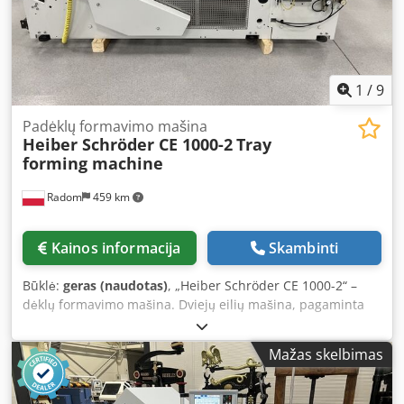
1
/
9
Padėklų formavimo mašina
Heiber Schröder CE 1000-2
Tray
forming machine
Radom
459 km
Kainos informacija
Skambinti
Būklė:
geras (naudotas)
, „Heiber Schröder CE 1000-2“ –
dėklų formavimo mašina. Dviejų eilių mašina, pagaminta
„Heiber & Schröder“ įmonės, Vokietijoje. Pagaminta 2011
m. Cedpszlad Dofx Am Rsrf Aprašymas: Šia mašina galima
Mažas skelbimas
gaminti įvairią pakuotę, tokią kaip dėklai, dėklai su
dangčiais, hermetiški dėklai (uždaryti – iš vidaus išklijuoti
PE plėvele), „clam-shell“ tipo dėklai (burgeriams), bulvytės,