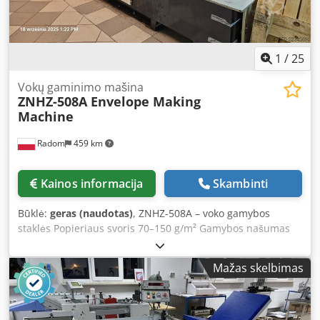
1
/
25
Vokų gaminimo mašina
ZNHZ-508A Envelope Making
Machine
Radom
459 km
Kainos informacija
Skambinti
Būklė:
geras (naudotas)
, ZNHZ-508A – voko gamybos
staklės Popieriaus svoris 70–150 g/m² Gamybos našumas
3000–9000 vnt./val. Maksimalus sulankstyto voko dydis
(vakarų stiliaus) 324 x 229 mm Minimalus sulankstyto voko
Mažas skelbimas
dydis 100 x 100 mm Galia 8 kW Svoris 3000 kg Matmenys
6600 x 1200 x 1300 mm Pagaminimo metai – 2014 m.
Pagrindiniai staklių privalumai: – Apačioje įmontuotas
vakuuminis padavėjas užtikrina nuolatinį medžiagos