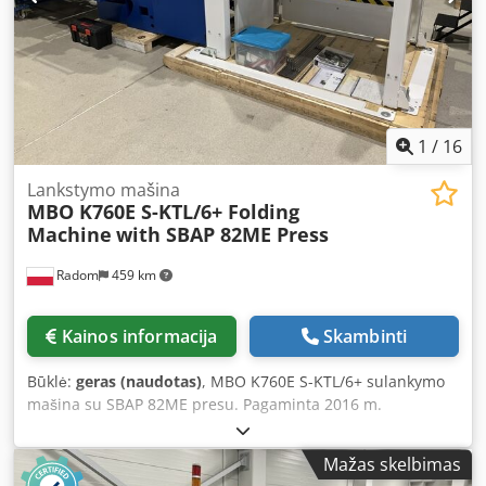
Tasca finestrata Documentazione, utensili e attrezzature
aggiuntive inclusi.
1
/
16
Lankstymo mašina
MBO K760E S-KTL/6+ Folding
Machine
with SBAP 82ME Press
Radom
459 km
Kainos informacija
Skambinti
Būklė:
geras (naudotas)
, MBO K760E S-KTL/6+ sulankymo
mašina su SBAP 82ME presu. Pagaminta 2016 m.
Popieriaus formatas: 760 x 1100 mm Maksimalus greitis:
180 m/min. Didelės talpos popieriaus tiekimo sistema, FP-
Mažas skelbimas
95 padėklų tiekėjas. 6 kasečių pirmajame bloke. 2 peiliai. 1