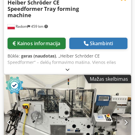
Heiber Schröder CE
Speedformer
Tray forming
machine
Radom
459 km
Kainos informacija
Skambinti
Būklė:
geras (naudotas)
, „Heiber Schröder CE
Speedformer“ – dėklų formavimo mašina. Vienos eilės
mašina, pagaminta „Heiber & Schröder“ įmonės, Vokietija.
Pagaminimo metai: 2022 m. Aprašymas: Šia mašina galima
Mažas skelbimas
gaminti įvairią pakuotę, tokią kaip dėklai, dėklai su
dangčiais, hermetiški dėklai (sandarūs – iškloti PE plėvele),
„clam-shell“ tipo dėklai (skirti mėsainiams), bulvytės, kiniški
patiekalai (kūgio formos) ir kt. Crodpfx Aozlafhom Rjf
Komplekte yra dokumentacija, įrankiai, priedai ir šalto klijų
sistema.