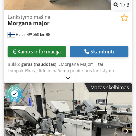
1
/
3
Lankstymo mašina
Morgana
major
Helsinki
560 km
Kainos informacija
Skambinti
Būklė:
geras (naudotas)
, „Morgana Major“ – tai
kompaktiškas, didelio našumo popieriaus lankstymo
įrenginys, kuriame popierius tiekiamas naudojant oro
siurblį. Jis skirtas skaitmeninės ir ofsetinės spaudos
Mažas skelbimas
įmonėms. Šis įrenginys pasižymi reguliuojamu greičiu –
nuo 4 500 iki 27 500 lapų per valandą, skaitmeniniais
nustatymais, leidžiančiais tiksliai nustatyti lankstymo
parametrą (tikslumas – 0,1 mm), ir tinka dirbant su
popieriumi, kurio svoris nuo 45 g/m² iki 240 g/m².
Techninės specifikacijos: Maksimalus greitis: 27 500 lapų
per valandą (A4 formato) Minimalus greitis: 4 500 lapų per
valandą Popieriaus svorio diapazonas: nuo 45 g/m² iki 240