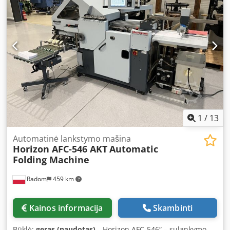
kiniški patiekalai (kūgiškos formos) ir kt. Komplekte yra
dokumentacija, įrankiai, priedai ir „Nordson“ karštojo bei
šaltojo klijų padavimo sistema.
1
/
13
Automatinė lankstymo mašina
Horizon AFC-546 AKT
Automatic
Folding Machine
Radom
459 km
Kainos informacija
Skambinti
Būklė:
geras (naudotas)
, „Horizon AFC-546“ – sulankymo