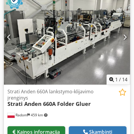
šoninė kasetė po peilio. Papildoma faneruotės kasetė.
Visuose blokuose įrengta garso izoliacija. MBO SBAP-82ME
stūkliavimo presas. Komplekte yra atsarginės dalys ir
dokumentacija. Mašina yra puikios būklės, paruošta
darbui. Crodpfx Aezlaimem Ref
1
/
14
Strati Anden 660A lankstymo-klijavimo
įrenginys
Strati Anden 660A Folder Gluer
Radom
459 km
Kainos informacija
Skambinti