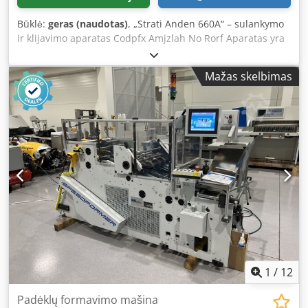
Būklė:
geras (naudotas)
, „Strati Anden 660A“ – sulankymo
ir klijavimo aparatas Codpfx Amjzlah No Rorf Aparatas yra
labai geros būklės, neseniai patikrintas, reguliariai
prižiūrimas ir techniškai aptarnaujamas. Šis vieno darbo
Mažas skelbimas
ciklo aparatas turi dešinįjį ir kairįjį klijavimo įrenginius.
Pagaminimo metai: 2015 Plotis: 660 mm Maksimalus
greitis: 180 m/min. Maksimalus popieriaus svoris: 600 g/m²
Galia: 4,5 kW Maitinimo įtampa: 230 V Išmatavimai: 750 x
105 cm Svoris: 1800 kg Komplekte yra dokumentų rinkinys
ir padėklas su smulkiomis detalėmis.
1
/
12
Padėklų formavimo mašina