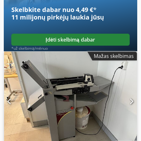
Skelbkite dabar nuo 4,49 €
*
11 milijonų pirkėjų
laukia jūsų
Įdėti skelbimą dabar
*už skelbimą/mėnuo
Mažas skelbimas