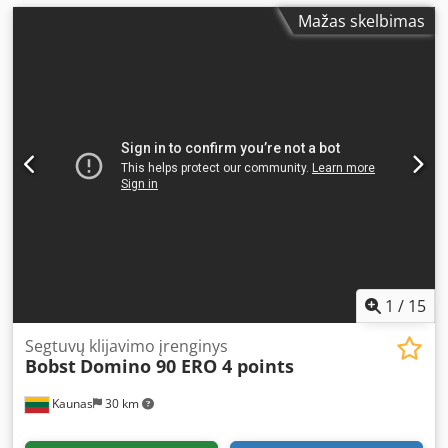
Mažas skelbimas
1
/
15
Segtuvų klijavimo įrenginys
Bobst
Domino 90 ERO 4 points
Kaunas
30 km