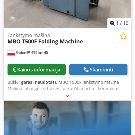
1
/
10
Lankstymo mašina
MBO T500F
Folding Machine
Radom
459 km
Kainos informacija
Skambinti
Būklė:
geras (naudotas)
, MBO T500F lankstymo mašina
Mašina labai geros būklės, paruošta darbui. Minimalus
popieriaus dydis: 105 x 150 mm Maksimalus popieriaus
dydis: 520 x 720 mm Didelės krūvos padavimas
Csdpfxozrfdco Am Rorf 4 kasetės su mikroreguliavimu ir
pjovimu Kasetės ir kompresoriaus triukšmo mažinimas
Elektroninis skaitiklis su partijavimu Elektrinis išleidimas
Mašina labai geros būklės, paruošta darbui.