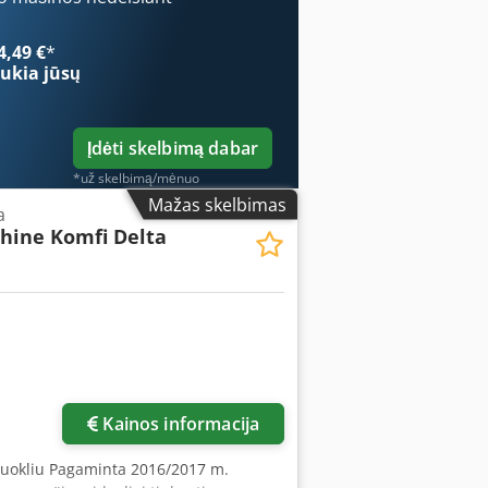
eina laminavimo maišelis. Techninės
storis: 25–500 mikronų – Laminavimo
4,49 €
*
jx Adxok – Temperatūros valdymas:
ukia jūsų
Įdėti skelbimą dabar
*už skelbimą/mėnuo
Mažas skelbimas
a
hine Komfi Delta
Kainos informacija
iuokliu Pagaminta 2016/2017 m.