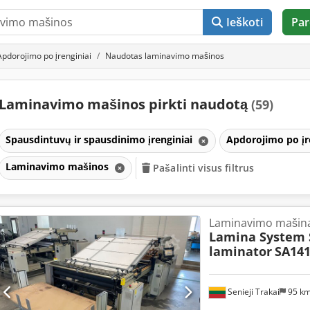
Ieškoti
Par
Apdorojimo po įrenginiai
Naudotas laminavimo mašinos
Laminavimo mašinos pirkti naudotą
(59)
Spausdintuvų ir spausdinimo įrenginiai
Apdorojimo po įr
Laminavimo mašinos
Pašalinti visus filtrus
Laminavimo mašin
Lamina System 
laminator
SA14
Senieji Trakai
95 k