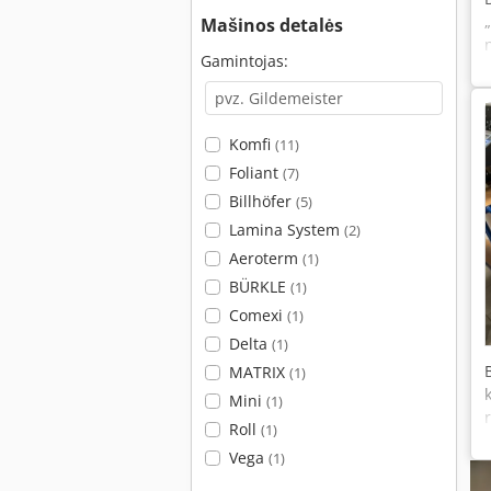
Mašinos detalės
Gamintojas:
Komfi
(11)
Foliant
(7)
Billhöfer
(5)
Lamina System
(2)
Aeroterm
(1)
BÜRKLE
(1)
Comexi
(1)
Delta
(1)
MATRIX
(1)
Mini
(1)
Roll
(1)
Vega
(1)