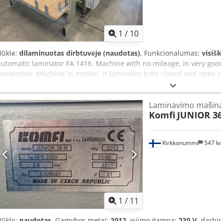
1
/
10
Būklė:
dilaminuotas dirbtuvėje (naudotas)
, Funkcionalumas:
visiš
automatic laminator FA 1416. Machine with no mileage, in very good 
renovation. Machine in motion. It laminates both closed and open c
mm length: 1600 mm Dodpfxswz Ev To Adxeck Min. sheet size: widt
130 - 450 gm / m2; Bottom sheet: from 250 g / m2, thickness: 0.6 -
Laminavimo mašin
continuous sheet feeding Automatic top sheet feeder The machine is
Komfi
JUNIOR 3
made of anodized aluminum profiles. Width (with platforms) - 3.7 m,
accuracy
Kirkkonummi
547 
1
/
11
Būklė:
naudotas
, Gamybos metai:
2012
, įėjimo įtampa:
230 V
, darbi