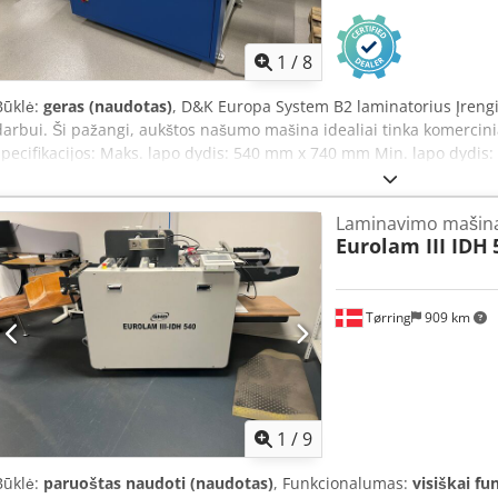
1
/
8
Būklė:
geras (naudotas)
, D&K Europa System B2 laminatorius Įrengin
darbui. Ši pažangi, aukštos našumo mašina idealiai tinka komerci
specifikacijos: Maks. lapo dydis: 540 mm x 740 mm Min. lapo dydi
svoris: 115 g/m² Maks. popieriaus svoris: 400 g/m² Darbinė tempera
elektros tiekimas Chromuoto plieno cilindras Pneumatinis prispaud
Laminavimo mašin
didelės talpos padavimas. Lapo padavimo tikslumas: ±2,0 mm Valdy
Eurolam III IDH
naudojimui. Dedjzhkhxspfx Adxsck Lapo tiesinimo modulis. Lapo išve
Tørring
909 km
1
/
9
Būklė:
paruoštas naudoti (naudotas)
, Funkcionalumas:
visiškai fu