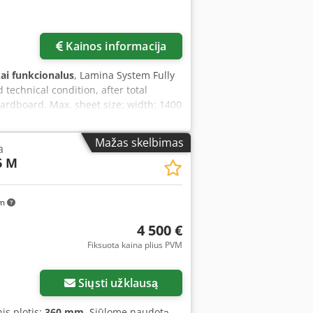
Kainos informacija
kai funkcionalus
, Lamina System Fully
technical condition, after total
ardboard. Max. sheet size: width: 1400
h: 200 mm length: 350 mm Top sheet:
 10 mm Automatic substrate feeder with
Mažas skelbimas
a
 built on a rigid frame structure
6 M
 length - 10.5 m, height 2.9 m Fitting
km
4 500 €
Fiksuota kaina plius PVM
Siųsti užklausą
nis plotis:
360 mm
, Siūlome naudotą