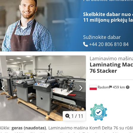
Laminatorius siūlo vienpusį arba dvipusį laminavimą. Į komplektą į
specifikacijos: – Maksimalus laminavimo plotis: 500 mm – Maišelio 
Skelbkite dabar nuo 
greitis: 700 mm/min – Slėgio reguliavimas: rankinis Dcedpfozlgb A
11 milijonų pirkėjų
la
skaitmeninis – Maitinimas: 230 V – Galia: 3000 W
Sužinokite dabar
+44 20 806 810 84
Laminavimo mašin
Laminating Mac
76
Stacker
Radom
459 km
1
/
11
Būklė:
geras (naudotas)
, Laminavimo mašina Komfi Delta 76 su rūš