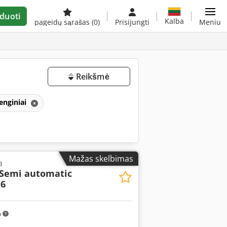
duoti
Kalba
pageidų sąrašas
(0)
Prisijungti
Meniu
Reikšmė
enginiai
Mažas skelbimas
a
Semi automatic
16
m