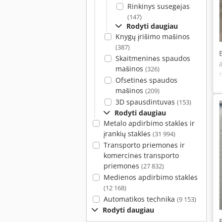
Rinkinys susegėjas
(147)
Rodyti daugiau
Knygų įrišimo mašinos
(387)
Skaitmeninės spaudos
mašinos
(326)
Ofsetinės spaudos
mašinos
(209)
3D spausdintuvas
(153)
Rodyti daugiau
Metalo apdirbimo staklės ir
įrankių staklės
(31 994)
Transporto priemonės ir
komercinės transporto
priemonės
(27 832)
Medienos apdirbimo staklės
(12 168)
Automatikos technika
(9 153)
Rodyti daugiau