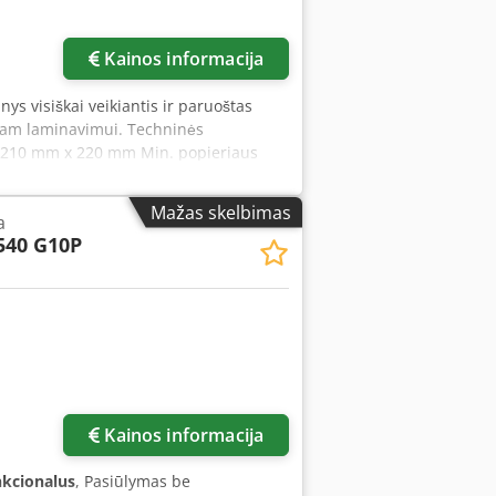
Kainos informacija
ys visiškai veikiantis ir paruoštas
niam laminavimui. Techninės
s: 210 mm x 220 mm Min. popieriaus
tūra: 80-145°C Svoris: 750 kg 380 V
imas, atskyrimas ir automatinis
Mažas skelbimas
a
mo jutiklinis ekranas patogiam
540 G10P
sties joggeris.
Kainos informacija
nkcionalus
, Pasiūlymas be