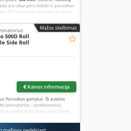
as yra labai gero būklės ir paruoštas
 230 V Jei turite klausimų ar norite
a skambinkite. Dcodpfx Aszrv Hnsdxek
Mažas skelbimas
aminatorius
o 500D Roll
e Side Roll
Kainos informacija
ius Paruoštas gamybai, Ši aukštos
M laminatorius – profesionalus
orius puikiai tinka mažai spaustuvei,
medžiagas, nes viršutinis ir apatinis
eso valdymas ir du darbo režimai –
aukščiausią laminavimo kokybę.
o mašinos nedelsiant