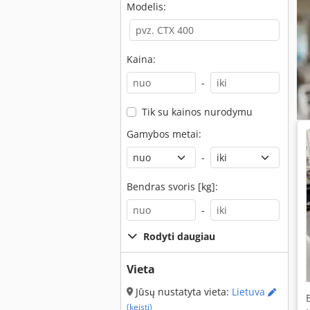
Modelis:
Kaina:
-
Tik su kainos nurodymu
Gamybos metai:
-
Bendras svoris [kg]:
-
Rodyti daugiau
Vieta
Jūsų nustatyta vieta:
Lietuva
(keisti)