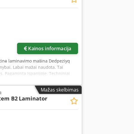
Kainos informacija
atinė laminavimo mašina Dedpeziyq
mybai. Labai mažai naudota. Tai
. Pagaminta Ispanijoje. Techniniai
20 mm x 220 mm Min. popieriaus
ra: 80-145°C Maks. darbo greitis: 22
Mažas skelbimas
a
uspaustas oras Plieninis, chromuotas
tem B2
Laminator
tabilumui užtikrinti. Pneumatinis
rūvos. Reguliuojama spaudimo jėga.
svirties. Jutiklinis valdymo skydelis
ite apie prekę.