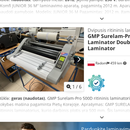
„Komfi JUNIOR 36 M“ laminavimo aparatą, pagamintą 2012 m. Aparat
naudoti gamyboje. Modelis: JUNIOR 36 M Pagamintas: 2012 m. Įtampa:
gauti daugiau informacijos, nedvejodami siųskite mums žinutę arb
Dvipusis ritininis l
GMP Surelam-Pr
Laminator
Doubl
Laminator
Radom
459 km
1
/
6
Būklė:
geras (naudotas)
, GMP Surelam-Pro 500D ritininis laminator
kokybės mašina pagaminta Pietų Korėjoje. Aprašymas: GMP SURELA
ritininis laminatorius, kurio darbinis plotis yra 500 mm. Šis laminat
reklamos agentūrai arba biurui. Įrenginys leidžia laminuoti įvairias 
voleliai turi atskirą šildymo valdymą. Elektroninis laminavimo proc
rankinis ir automatinis – užtikrina paprastą bei patogų darbą bei 
Parduokite laminavim