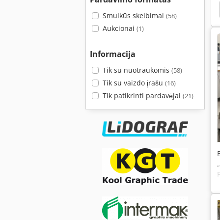
Htc Twister System
Ddfao System
D Andrea
Smulkūs skelbimai
(58)
Aukcionai
(1)
Informacija
Tik su nuotraukomis
(58)
Tik su vaizdo įrašu
(16)
Tik patikrinti pardavėjai
(21)