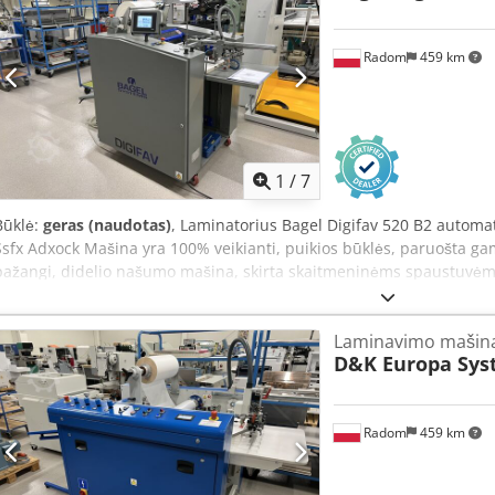
Svoris: 320 kg Pagaminta Čekijoje.
Radom
459 km
1
/
7
Būklė:
geras (naudotas)
, Laminatorius Bagel Digifav 520 B2 autom
Ssfx Adxock Mašina yra 100% veikianti, puikios būklės, paruošta ga
pažangi, didelio našumo mašina, skirta skaitmeninėms spaustuvėms
duomenys: Maks. lapo dydis: 520 mm x 720 mm Min. lapo dydis: 2
svoris: 130 gsm Maks. popieriaus svoris: 350 gsm Darbinė temperatū
Laminavimo mašin
m/min Svoris: 750 kg Energijos tiekimas: 380V Papildomai: 6 barų s
D&K Europa Sys
cilindras su dideliu skersmeniu, užpildytas alyva didesniam darbo s
spaudimas, atskyrimas ir automatinis lapų padavimas iš aukštos k
Išplečiamas velenas folijos tvirtinimui, montuojamas ant atverčiamos 
Radom
459 km
patogiam valdymui. Lapo tiesinimo modulis. Priėmimo stalas. Klausk