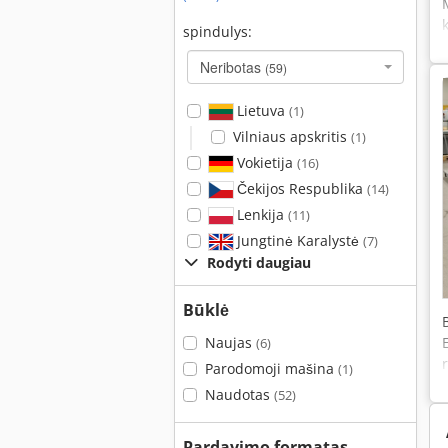
spindulys:
Neribotas
(59)
Lietuva
(1)
Vilniaus apskritis
(1)
Vokietija
(16)
Čekijos Respublika
(14)
Lenkija
(11)
Jungtinė Karalystė
(7)
Rodyti daugiau
Būklė
Naujas
(6)
Parodomoji mašina
(1)
Naudotas
(52)
Pardavimo formatas