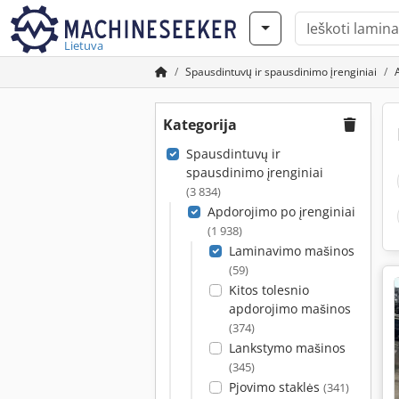
Lietuva
Spausdintuvų ir spausdinimo įrenginiai
Kategorija
Spausdintuvų ir
spausdinimo įrenginiai
(3 834)
Apdorojimo po įrenginiai
(1 938)
Laminavimo mašinos
(59)
Kitos tolesnio
apdorojimo mašinos
(374)
Lankstymo mašinos
(345)
Pjovimo staklės
(341)