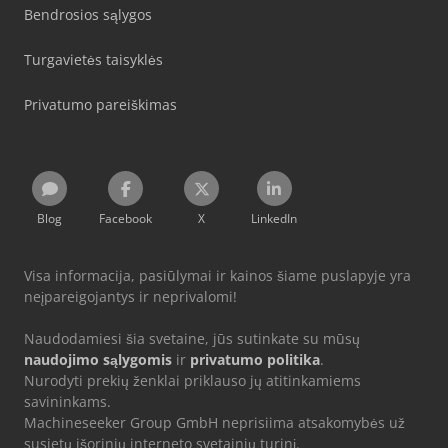
Bendrosios sąlygos
Turgavietės taisyklės
Privatumo pareiškimas
Blog
Facebook
X
LinkedIn
Visa informacija, pasiūlymai ir kainos šiame puslapyje yra
neįpareigojantys ir neprivalomi!
Naudodamiesi šia svetaine, jūs sutinkate su mūsų
naudojimo sąlygomis
ir
privatumo politika
.
Nurodyti prekių ženklai priklauso jų atitinkamiems
savininkams.
Machineseeker Group GmbH neprisiima atsakomybės už
susietų išorinių interneto svetainių turinį.