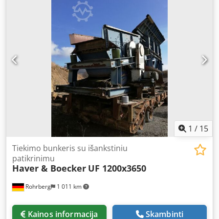
adjustable, control system: Siemens S7. The machine was
upgraded to the latest standard in 2025. Documentation
available. An on-site inspection is possible. Dwsdpfsv Tcq
Hex Ai Nsa
1
/
15
Tiekimo bunkeris su išankstiniu
patikrinimu
Haver & Boecker
UF 1200x3650
Rohrberg
1 011 km
Kainos informacija
Skambinti