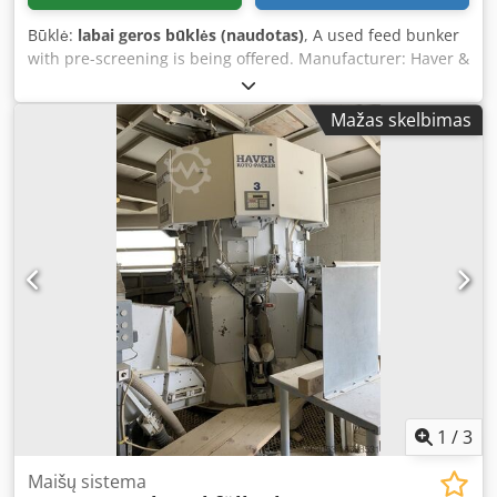
Būklė:
labai geros būklės (naudotas)
, A used feed bunker
with pre-screening is being offered. Manufacturer: Haver &
Boecker. Year of manufacture: 1995. Dedsv N H Hdjpfx Ai
Nowa Model: UF 1200x3650. Very good condition, fully
Mažas skelbimas
operational.
1
/
3
Maišų sistema