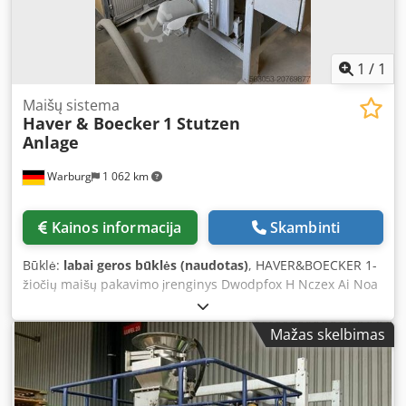
1
/
1
Maišų sistema
Haver & Boecker
1 Stutzen
Anlage
Warburg
1 062 km
Kainos informacija
Skambinti
Būklė:
labai geros būklės (naudotas)
, HAVER&BOECKER 1-
žiočių maišų pakavimo įrenginys Dwodpfox H Nczex Ai Noa
Mažas skelbimas