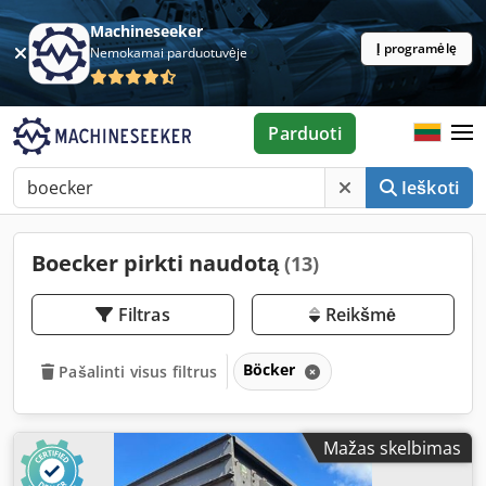
Machineseeker
Į programėlę
Nemokamai parduotuvėje
Parduoti
Ieškoti
Boecker pirkti naudotą
(13)
Filtras
Reikšmė
Böcker
Pašalinti visus filtrus
Mažas skelbimas