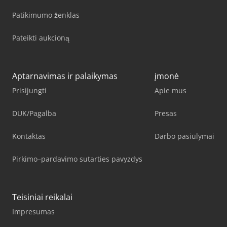
Patikimumo ženklas
Pateikti aukcioną
Aptarnavimas ir palaikymas
įmonė
Prisijungti
Apie mus
DUK/Pagalba
Presas
Kontaktas
Darbo pasiūlymai
Pirkimo–pardavimo sutarties pavyzdys
Teisiniai reikalai
Impresumas