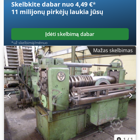
Skelbkite dabar nuo 4,49 €
*
11 milijonų pirkėjų
laukia jūsų
Įdėti skelbimą dabar
*už skelbimą/mėnuo
Mažas skelbimas
1
/
1