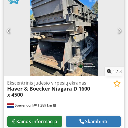
1
/
3
Ekscentrinis judesio virpesių ekranas
Haver & Boecker
Niagara D 1600
x 4500
Soerendonk
1 289 km
Kainos informacija
Skambinti