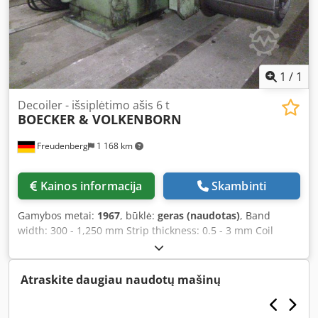
1
/
1
Decoiler - išsiplėtimo ašis 6 t
BOECKER & VOLKENBORN
Freudenberg
1 168 km
Kainos informacija
Skambinti
Gamybos metai:
1967
, būklė:
geras (naudotas)
, Band
width: 300 - 1,250 mm Strip thickness: 0.5 - 3 mm Coil
weight: 6 t Mandrel Ø: 508/610 mm Dedpfjd Ha E Iox Ai
Nswa
Atraskite daugiau naudotų mašinų