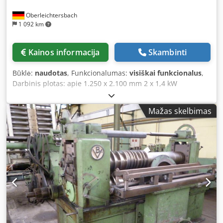
Oberleichtersbach
1 092 km
Kainos informacija
Skambinti
Būklė:
naudotas
, Funkcionalumas:
visiškai funkcionalus
,
Darbinis plotas: apie 1.250 x 2.100 mm 2 x 1,4 kW
ekscentriniai varikliai ant naujos stabilios plieninės
konstrukcijos Dodpszgv E Tjfx Ai Nowa
Mažas skelbimas