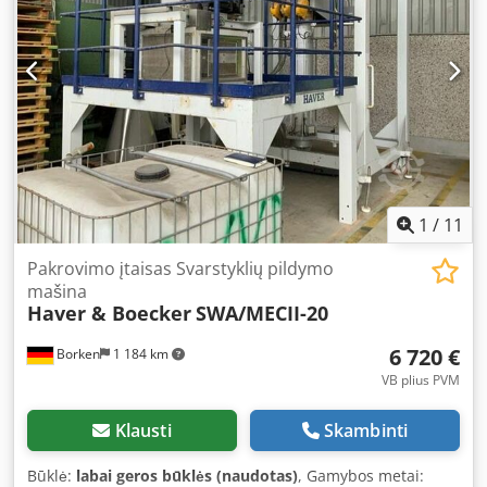
1
/
11
Pakrovimo įtaisas Svarstyklių pildymo
mašina
Haver & Boecker
SWA/MECII-20
6 720 €
Borken
1 184 km
VB plius PVM
Klausti
Skambinti
Būklė:
labai geros būklės (naudotas)
, Gamybos metai: