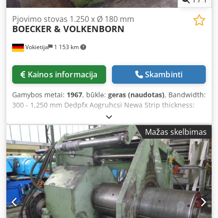
Pjovimo stovas 1.250 x Ø 180 mm
BOECKER & VOLKENBORN
Vokietija
1 153 km
Kainos informacija
Skambinti
Gamybos metai:
1967
, būklė:
geras (naudotas)
, Bandwidth:
300 - 1,250 mm Dedpfx Aogruhcsi Newa Strip thickness:
0.5 - 3 mm Knife shaft diameter: 180 mm
Mažas skelbimas