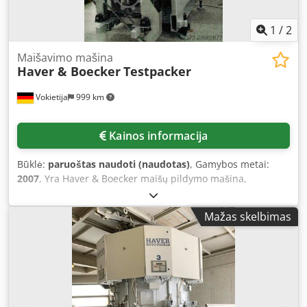
1
/
2
Maišavimo mašina
Haver & Boecker
Testpacker
Vokietija
999 km
Kainos informacija
Būklė:
paruoštas naudoti (naudotas)
, Gamybos metai:
2007
, Yra Haver & Boecker maišų pildymo mašina,
naudojama kaip testinė įranga įvairių miltelinių birių
medžiagų pakavimui, su MEC 3 svėrimo elektronika.
Mažas skelbimas
Svėrimo diapazonas: 10 kg–50 kg, nustatymo žingsnis: 50 g,
maišo užpildymo svoris: 25 kg, našumas prie 25 kg: apie
180 vnt./val., maks. produkto drėgmė: 0 %, produkto
užpildymo temperatūra: 20°C, maišo medžiaga:
dvisluoksnis popierius/PE su filtro audiniu. Yra
dokumentacija. Galima apžiūra vietoje. Dodjx U Dv Sjpfx Ai