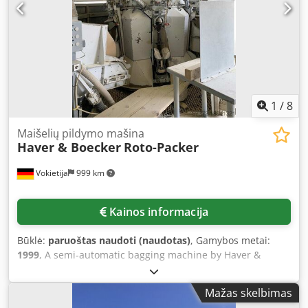
Nswa
1
/
8
Maišelių pildymo mašina
Haver & Boecker
Roto-Packer
Vokietija
999 km
Kainos informacija
Būklė:
paruoštas naudoti (naudotas)
, Gamybos metai:
1999
, A semi-automatic bagging machine by Haver &
Boecker is available. Stations: 6, max. bag weight: 25kg,
filling capacity: 1,600 bags/h, bag formats:
Mažas skelbimas
quicklime/hydrated lime/cement/gypsum, grain size: