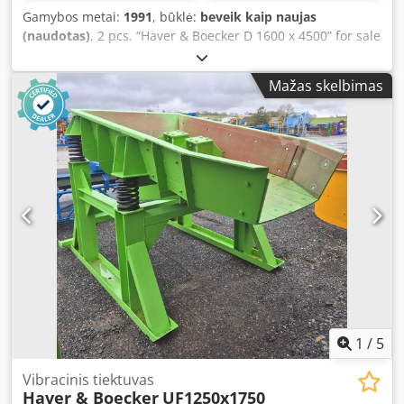
Gamybos metai:
1991
, būklė:
beveik kaip naujas
(naudotas)
, 2 pcs. “Haver & Boecker D 1600 x 4500” for sale
Also available: various other manufacturers such as
ThyssenKrupp / BOA / Metso / Allis-Chalmers / Skett /
Mažas skelbimas
Siebtechnik. Our complete stock list is available on our
website. Manufacturer: Haver & Boecker Model: D 1600 x
4500 Dwjdpfx Aijgtxm Rj Nsa Deck Size: 1,600mm x
4,500mm Decks: 2 Year of manufacture: 1991 Included: –
Drive unit – Frame – Rubber buffers
1
/
5
Vibracinis tiektuvas
Haver & Boecker
UF1250x1750