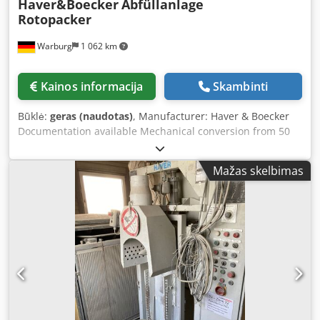
Haver&Boecker
Abfüllanlage
Rotopacker
Warburg
1 062 km
Kainos informacija
Skambinti
Būklė:
geras (naudotas)
, Manufacturer: Haver & Boecker
Documentation available Mechanical conversion from 50
kg to 25 kg bags in 1999 Control system: Siemens S7
Upgraded to latest standards with spare parts support in
Mažas skelbimas
2015 Djdpfx Aisv Sz Tdo Njwa Supported bag types:
quicklime, hydrated lime, cement, gypsum