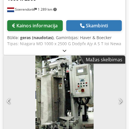
Soerendonk
1 289 km
Kainos informacija
Skambinti
Būklė:
geras (naudotas)
, Gamintojas: Haver & Boecker
Tipas: Niagara MD 1000 x 2500 G Dodpfx Ajy A S T Ioi Newa
Sieto dydis: 1.000 x 2.500 mm Dviaukštis Komplekte: –
Rėmas – Spyruoklės – 4 kW pavara Sijavimo mašina gali
Mažas skelbimas
būti smėliuojama ir nudažoma.