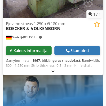
1
/
1
Pjovimo stovas 1.250 x Ø 180 mm
BOECKER & VOLKENBORN
Vokietija
1 153 km
Kainos informacija
Skambinti
Gamybos metai:
1967
, būklė:
geras (naudotas)
, Bandwidth:
300 - 1,250 mm Strip thickness: 0.5 - 3 mm Knife shaft
diameter: 180 mm Dsdsd Ha Irjpfx Ai Newa