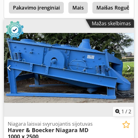
s
Pakavimo įrenginiai
Mais
Maišas Rogučių
Mažas skelbimas
1
/
2
Niagara laisvai svyruojantis sijotuvas
Haver & Boecker
Niagara MD
1000 x 2500