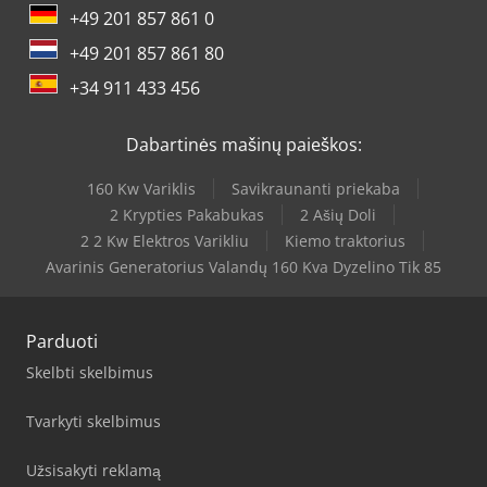
+49 201 857 861 0
+49 201 857 861 80
+34 911 433 456
Dabartinės mašinų paieškos:
160 Kw Variklis
Savikraunanti priekaba
2 Krypties Pakabukas
2 Ašių Doli
2 2 Kw Elektros Varikliu
Kiemo traktorius
Avarinis Generatorius Valandų 160 Kva Dyzelino Tik 85
Parduoti
Skelbti skelbimus
Tvarkyti skelbimus
Užsisakyti reklamą