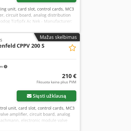
ing unit, card slot, control cards, MC3
er, circuit board, analog distribution
 Dcodog Tizfjpfx Ac Nek - Manufacturer:
ne - Type: CPPV 200 K B 2525/00 -
ons: 125/82/H35 mm - Weight: 0.4 kg/pc.
Mažas skelbimas
s
enfeld
CPPV 200 S
km
210 €
Fiksuota kaina plius PVM
Siųsti užklausą
trol unit, card slot, control cards, MC3
valve amplifier, circuit board, analog
: Bachmann, electronic module valve
00 S B 7621/00 -Quantity: 1 module