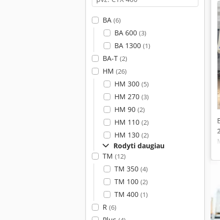
BA
(6)
BA 600
(3)
BA 1300
(1)
BA-T
(2)
HM
(26)
HM 300
(5)
HM 270
(3)
HM 90
(2)
HM 110
(2)
HM 130
(2)
Rodyti daugiau
TM
(12)
TM 350
(4)
TM 100
(2)
TM 400
(1)
R
(6)
Plus