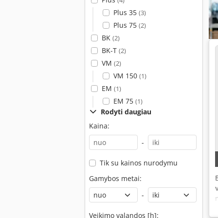
(4)
Plus 35
(3)
Plus 75
(2)
BK
(2)
BK-T
(2)
VM
(2)
VM 150
(1)
EM
(1)
EM 75
(1)
Rodyti daugiau
Kaina:
-
Tik su kainos nurodymu
Gamybos metai:
-
Veikimo valandos [h]: