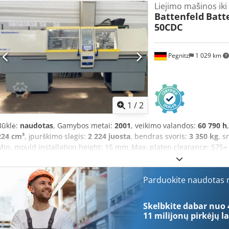
susisiekite. Vaizdo įrašai bus pateikti paprašius.
Liejimo mašinos iki
Battenfeld
Batt
50CDC
Pegnitz
1 029 km
1
/
2
Būklė:
naudotas
, Gamybos metai:
2001
, veikimo valandos:
60 790 h
224 cm³
, įpurškimo slėgis:
2 224 juosta
, bendras svoris:
3 350 kg
, s
Min. mould installation height: 15 mm_Max. platen clearance: 57
collection of the machine, strictly net Dcsdpfx Aeh Tk Rvsc Njk Man
50CDC Condition: Refurbished Operating hours: 60,790 CLAMPING U
stroke: 425 mm Min. mould installation height: 350 mm Max. mould i
Parduokite naudotas m
(h x v): 320 x 320 mm Platen dimensions (h x v): 490 x 490 mm Centr
INJECTION UNIT: IU50 Screw diameter: 18 mm Shot weight in polysty
Skelbkite dabar nuo 
Injection pressure: 2,224 bar CONTROL: Unilog 4B Display languag
11 milijonų pirkėjų
la
EQUIPMENT: - Core pulls: ! Air valves: - Hot runner controllers: - 