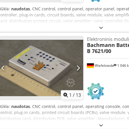
Būklė:
naudotas
, CNC control, control panel, operator panel, operat
controller, plug-in cards, circuit boards, valve module, valve amplifi
card, distribution printed circuit, valve amplifier, valve controller
Bachmann, valve amplifier from Battenfeld injection molding machi
Quantity: 3x valve controllers available - Price: per unit - Dimensi
Elektroninis moduli
Bachmann Batt
B 7621/00
Wiefelstede
1 046 
1
/
13
Būklė:
naudotas
, CNC control, control panel, operating console, con
control, plug-in cards, printed circuit boards (PCBs), valve module, 
distribution card, distribution PCB, valve amplifier -Manufacturer
amplifier from Battenfeld injection molding machine -Type: CPPV 2