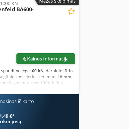
Mažas skelbimas
 1000 KN
enfeld BA600-
Paprašyti daugiau
nuotraukų
Kainos informacija
, spaudimo jėga:
60 kN
, darbinio tūrio:
raigtinio konvejerio skersmuo:
18 mm
,
5+ mm Payment terms: 100% before
ufacturer: Battenfeld Model: BA600-
NIT: - Clamping force: 60 t Opening
nstallation height: - Tie bar spacing
ašinas iš karto
es (nozzle/ejector plate): 125 / 125 mm
rene: 20.4 g Stroke volume: 22.4 cm³
4,49 €
*
es: DE Operating manual: DE
ukia jūsų
Robot interface: Euromap 12 GENERAL