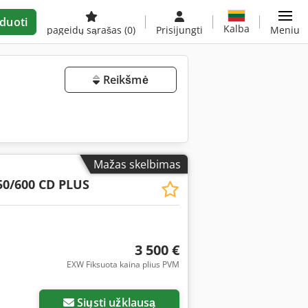
duoti
Kalba
pageidų sąrašas
(0)
Prisijungti
Meniu
Reikšmė
Mažas skelbimas
50/600 CD PLUS
3 500 €
EXW Fiksuota kaina plius PVM
Siųsti užklausą