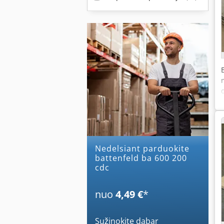
Nedelsiant parduokite
battenfeld ba 600 200
cdc
nuo
4,49 €
*
Sužinokite dabar