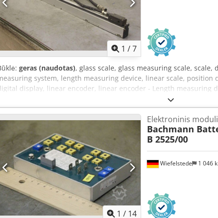
1
/
7
Būklė:
geras (naudotas)
, glass scale, glass measuring scale, scale, 
measuring system, length measuring device, linear scale, position dis
digital display, linear encoder, linear encoder - Length measuring 
machine Battenfeld BA-T2400, 2 pcs - Measuring length: approx. 
Price/sale: as a complete set - Dimensions: 1060/35/H85 mm - Weigh
Elektroninis moduli
Bachmann Batt
B 2525/00
Wiefelstede
1 046 
1
/
14