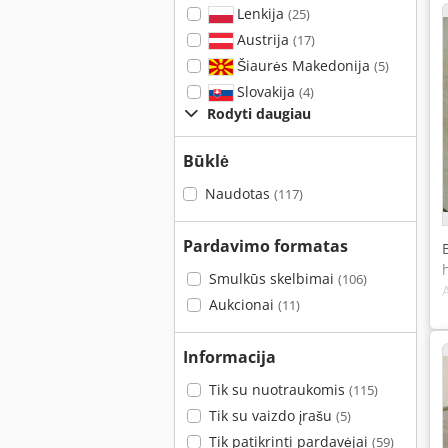
Lenkija
(25)
Austrija
(17)
Šiaurės Makedonija
(5)
Slovakija
(4)
Rodyti daugiau
Būklė
Naudotas
(117)
Pardavimo formatas
Smulkūs skelbimai
(106)
Aukcionai
(11)
Informacija
Tik su nuotraukomis
(115)
Tik su vaizdo įrašu
(5)
Tik patikrinti pardavėjai
(59)