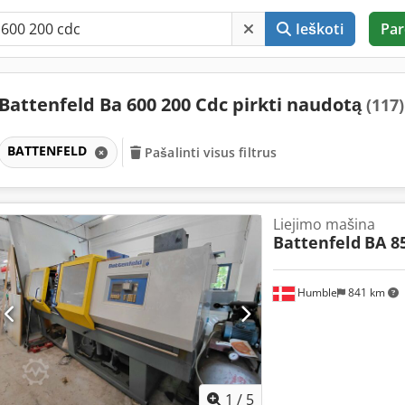
Ieškoti
Par
Battenfeld Ba 600 200 Cdc pirkti naudotą
(117)
BATTENFELD
Pašalinti visus filtrus
Liejimo mašina
Battenfeld
BA 8
Humble
841 km
1
/
5