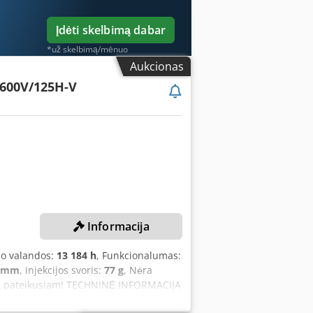
 Total connected load: Motor + heater
Įdėti skelbimą dabar
*už skelbimą/mėnuo
Aukcionas
600V/125H-V
Informacija
mo valandos:
13 184 h
, Funkcionalumas:
 mm
, injekcijos svoris:
77 g
, Nėra
mą pateikusiam! TECHNINĖ INFORMACIJA
77,1 g ĮRENGINIO DUOMENYS Dcsdpsy Ew