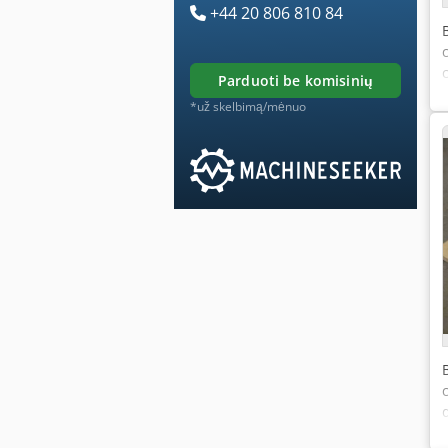
+44 20 806 810 84
parduoti be komisinių
*už skelbimą/mėnuo