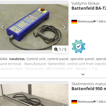
Valdymo blokas
Battenfeld
BA-T
Wiefelstede
1 046 
1
/
5
Būklė:
naudotas
, Control unit, control panel, operator panel, opera
hand terminal - Manufacturer: Battenfeld, control unit from inje
Aegypvlsc Njck - Dimensions: 380/120/H85 mm - Weight: 1.7 kg
Skaitmeninis matuok
Battenfeld
950 
Wiefelstede
1 046 