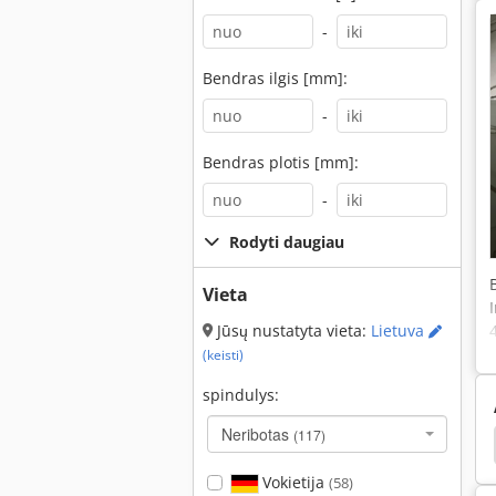
-
Bendras ilgis [mm]:
-
Bendras plotis [mm]:
-
Rodyti daugiau
Vieta
Jūsų nustatyta vieta:
Lietuva
(keisti)
spindulys:
Neribotas
(117)
rburg 305
Engel
Vakuuminio Liejimo Mašinos
Vokietija
(58)