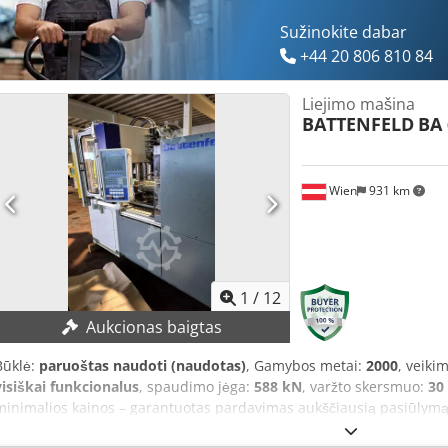
DATA: - Installed heating power: 3.6 kW Pump drive power: 11.0 kW
Total weight: 3,350 kg Dimensions L x W x H: 4.0 x 1.5 x 2.1 m
Sužinokite dabar
+44 20 806 810 84
Liejimo mašina
BATTENFELD
BA 
Wien
931 km
1
/
12
Aukcionas baigtas
Būklė:
paruoštas naudoti (naudotas)
, Gamybos metai:
2000
, veiki
visiškai funkcionalus
, spaudimo jėga:
588 kN
, varžto skersmuo:
30
minimalios kainos – garantuotas pardavimas aukščiausią pasiūly
Uždarymo jėga: 60 t Sraigto skersmuo: 30 mm Įpurškimo svoris: 