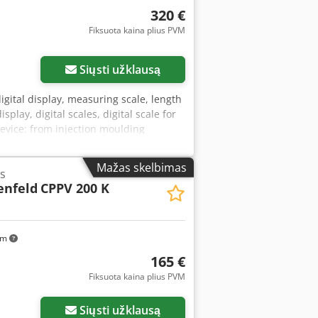
320 €
Fiksuota kaina plius PVM
Siųsti užklausą
digital display, measuring scale, length
play, digital scales, digital scale for
device: from injection moulding
950 mm Dcodpfx Asgzwxhsc Nsk -
t: 4 kg/pc.
Mažas skelbimas
s
enfeld
CPPV 200 K
km
165 €
Fiksuota kaina plius PVM
Siųsti užklausą