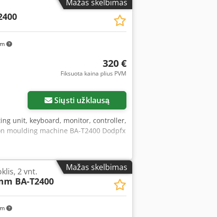
Mažas skelbimas
2400
km
320 €
Fiksuota kaina plius PVM
Siųsti užklausą
ting unit, keyboard, monitor, controller,
ction moulding machine BA-T2400 Dodpfx
Mažas skelbimas
lis, 2 vnt.
mm BA-T2400
km