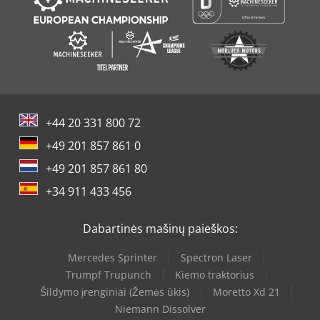
+44 20 331 800 72
+49 201 857 861 0
+49 201 857 861 80
+34 911 433 456
Dabartinės mašinų paieškos:
Mercedes Sprinter
Spectron Laser
Trumpf Trupunch
Kiemo traktorius
Šildymo įrenginiai (Žemės ūkis)
Moretto Xd 21
Niemann Dissolver