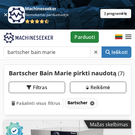
Machineseeker
Į programėlę
Nemokamai parduotuvėje
Parduoti
Ieškoti
Bartscher Bain Marie pirkti naudotą
(7)
Filtras
Reikšmė
Bartscher
Pašalinti visus filtrus
Mažas skelbimas