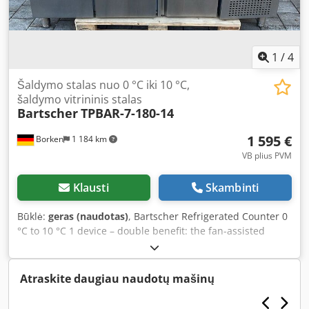
1
/
4
Šaldymo stalas nuo 0 °C iki 10 °C,
šaldymo vitrininis stalas
Bartscher
TPBAR-7-180-14
1 595 €
Borken
1 184 km
VB plius PVM
Klausti
Skambinti
Būklė:
geras (naudotas)
, Bartscher Refrigerated Counter 0
°C to 10 °C 1 device – double benefit: the fan-assisted
cooling ensures a constant and even cooling temperature
inside the refrigerated counter with 1 door and 4 drawers.
Thanks to its high-quality and robust stainless steel
Atraskite daugiau naudotų mašinų
surface, the unit integrates perfectly into any kitchen and
can also be used as a work surface. • Number of drawers: