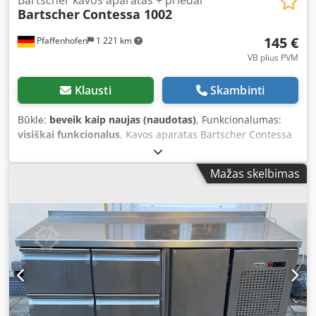
Bartscher
Contessa 1002
145 €
Pfaffenhofen
1 221 km
VB plius PVM
Klausti
Skambinti
Būklė:
beveik kaip naujas (naudotas)
, Funkcionalumas:
visiškai funkcionalus
, Kavos aparatas Bartscher Contessa
1002 su 2 litrų termose / izoliacine ąsočiu su pilstymo
mechanizmu 1400 vatų Originalioje pakuotėje, sidabrinės
Mažas skelbimas
spalvos 2 vnt. izoliacinių ąsočių po 2 l Su krepšeliniu filtru –
neatidaryta filtro dėžė (1000 vnt.) Dwsdpfx Agjyvp S Uspja
Išimamas filtro įdėklas Automatinis išsijungimas Aparatas
per maždaug 8 minutes pagamina apie 2 litrus kavos, t. y.
16 puodelių Visuose techniniuose duomenyse galimos
rašybos klaidos / neatitikimai. Parduodama tik ES šalyse.