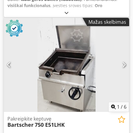
visiškai funkcionalus
, įvesties srovės tipas:
Oro
kondicionierius
, įėjimo įtampa:
230 V
, elektrinė saugiklis:
16 A
, įėjimo dažnis:
50 Hz
, bendras ilgis:
400 mm
, bendras
Mažas skelbimas
plotis:
400 mm
, Bartscher FW-05 šildymo spinta
Temperatūra reguliuojama iki 85 °C Nerūdijančio plieno
konstrukcija Matmenys: 400 x 400 x 550 mm (plotis x gylis x
aukštis) Jungtis: 220V, 750 W Naudotas, išvalytas įrenginys
Apsilankykite pas mus! Dodpfx Aozfxzuogpowa
1
/
6
Pakreipkite keptuvę
Bartscher
750 E51LHK