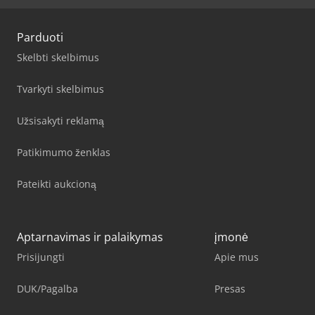
Parduoti
Skelbti skelbimus
Tvarkyti skelbimus
Užsisakyti reklamą
Patikimumo ženklas
Pateikti aukcioną
Aptarnavimas ir palaikymas
įmonė
Prisijungti
Apie mus
DUK/Pagalba
Presas