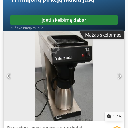
Įdėti skelbimą dabar
*už skelbimą/mėnuo
Mažas skelbimas
1
/
5
Bartscher kavos aparatas + priedai