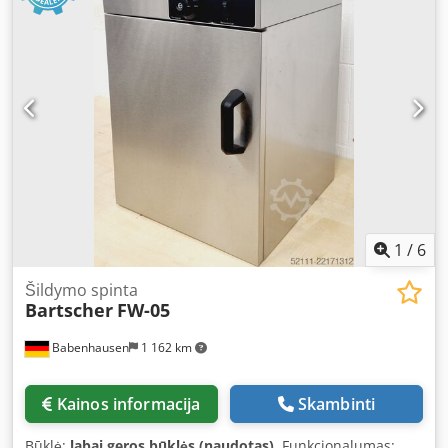
1
/
6
Šildymo spinta
Bartscher
FW-05
Babenhausen
1 162 km
Kainos informacija
Skambinti
Būklė:
labai geros būklės (naudotas)
, Funkcionalumas: