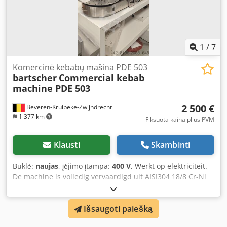
1
/
7
Komercinė kebabų mašina PDE 503
bartscher
Commercial kebab
machine PDE 503
2 500 €
Beveren-Kruibeke-Zwijndrecht
1 377 km
Fiksuota kaina plius PVM
Klausti
Skambinti
Būklė:
naujas
, įėjimo įtampa:
400 V
, Werkt op elektriciteit.
De machine is volledig vervaardigd uit AISI304 18/8 Cr-Ni
roestvrijstalen plaat. Het frame is verstevigd met een
roestvrijstalen buisprofiel van 25*25*1,2 mm. Keramische
Išsaugoti paiešką
verwarmingselementen zijn in horizontale rijen geplaatst
en afzonderlijk regelbaar. Er zijn 5 rijen, elk met 3