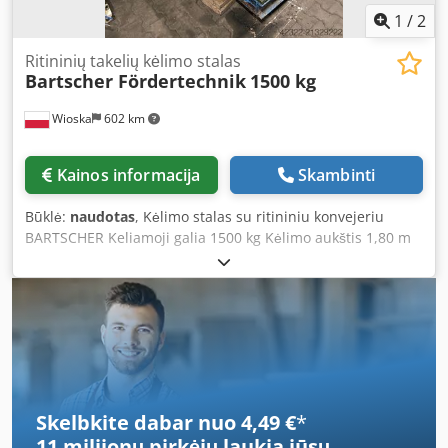
1
/
2
Ritininių takelių kėlimo stalas
Bartscher Fördertechnik
1500 kg
Wioska
602 km
Kainos informacija
Skambinti
Būklė:
naudotas
, Kėlimo stalas su ritininiu konvejeriu
BARTSCHER Keliamoji galia 1500 kg Kėlimo aukštis 1,80 m
Dwedpfeym Smhjx Agpsa
Skelbkite dabar nuo 4,49 €
*
11 milijonų pirkėjų
laukia jūsų