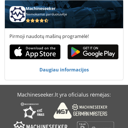
Maisto Sildytuvas
Machineseeker
Nemokamai parduotuvėje
Maisto Šaldymas
Mazuto Degikliais
Pirmoji naudotų mašinų programėlė!
Planetos Maišytuvas
Restoranai
Slėginis Bakas
Daugiau informacijos
Sumaišyti Bakas
Vakuuminis Maišytuvas
Machineseeker.lt yra oficialus rėmėjas:
Virtuvės Kriauklė
Virtuvės Vežimėliai