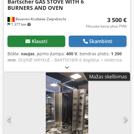
Bartscher
GAS STOVE WITH 6
BURNERS AND OVEN
3 500 €
Beveren-Kruibeke-Zwijndrecht
1 377 km
Fiksuota kaina plius PVM
Klausti
Skambinti
Būklė:
naujas
, įėjimo įtampa:
400 V
, bendras plotis:
1 200
mm
, DUJINĖ VIRYKLĖ – BARTSCHER 6 degikliai + elektrinė
orkaitė | VISIŠKAI NAUJA | NENAUDOTA Parduodama
visiškai nauja, nenaudota profesionali Bartscher dujinė
Mažas skelbimas
viryklė. Idealiai tinka restoranams, kepykloms, greito
maisto įstaigoms ir visoms profesionalioms virtuvėms. ✅
Pagrindinės savybės: 6 didelio našumo dujiniai degikliai
Integruota didelės talpos elektrinė orkaitė Nerūdijančio
plieno konstrukcija – ilgaamžiška ir lengvai valoma
Profesionali kokybė nuolatiniam naudojimui Puikiai tinka
visiems komercinės gastronomijos tipams Originalus
Bartscher produktas, pasižymintis ilgaamžiškumu Dwedox
Aip Djpfx Agpea Būklė: NAUJA