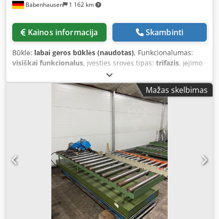
Babenhausen
1 162 km
Kainos informacija
Skambinti
Būklė:
labai geros būklės (naudotas)
, Funkcionalumas:
visiškai funkcionalus
, įvesties srovės tipas:
trifazis
, įėjimo
įtampa:
400 V
, elektrinė saugiklis:
32 A
, įėjimo dažnis:
50
Hz
, bendras ilgis:
900 mm
, bendras plotis:
800 mm
,
Mažas skelbimas
Bartscher 75/10 pakreipiama keptuvė Nerūdijančio plieno
konstrukcija Temperatūros diapazonas: apie 100–285 °C,
reguliuojamas Pakreipimo mechanizmas: rankinis
Išmatavimai apie: 800 x 800 x 900 mm (plotis x gylis x
aukštis) Jungtis: 32A-CEE kištukas Dwedpozbz E Ajfx Agpea
Naudotas įrenginys (Naujo kaina: 6.282 €)